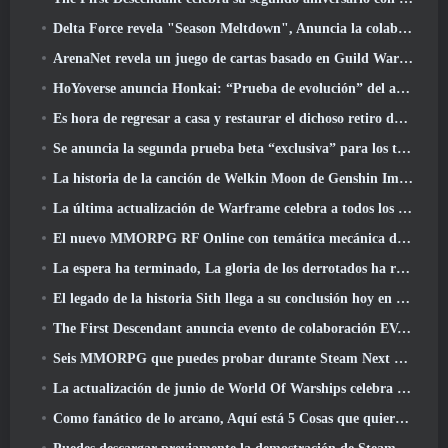
Delta Force revela "Season Meltdown", Anuncia la colaboración de Rainbow Six Siege
ArenaNet revela un juego de cartas basado en Guild Wars, Atado a la niebla
HoYoverse anuncia Honkai: “Prueba de evolución” del anime Nexus
Es hora de regresar a casa y restaurar el dichoso retiro donde se encuentran los vientos
Se anuncia la segunda prueba beta “exclusiva” para los tomadores de tiempo del shooter de supervivencia en equipo
La historia de la canción de Welkin Moon de Genshin Impact llega y termina.. en la luna
La última actualización de Warframe celebra a todos los papás espaciales
El nuevo MMORPG RF Online con temática mecánica de Netmarble se lanza a nivel mundial
La espera ha terminado, La gloria de los derrotados ha regresado
El legado de la historia Sith llega a su conclusión hoy en la última actualización de SWTOR
The First Descendant anuncia evento de colaboración EVANGELION
Seis MMORPG que puedes probar durante Steam Next Fest
La actualización de junio de World Of Warships celebra el Día de la Independencia de EE. UU. con una nueva campaña narrativa
Como fanático de lo arcano, Aquí está 5 Cosas que quiero ver del MMO de Riot