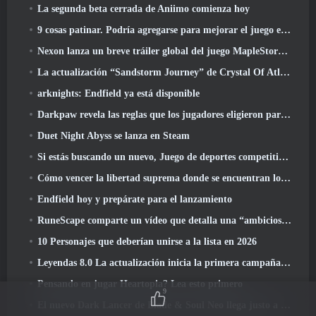
La segunda beta cerrada de Aniimo comienza hoy
9 cosas patinar. Podría agregarse para mejorar el juego en 2026
Nexon lanza un breve tráiler global del juego MapleStory Classic World
La actualización “Sandstorm Journey” de Crystal Of Atlan eleva el límite de nivel a 70
arknights: Endfield ya está disponible
Darkpaw revela las reglas que los jugadores eligieron para el próximo servidor Frostreaver de EverQuest
Duet Night Abyss se lanza en Steam
Si estás buscando un nuevo, Juego de deportes competitivos, La prueba beta cerrada del fútbol estilo libre 2 está en camino
Cómo vencer la libertad suprema donde se encuentran los vientos
Endfield hoy y prepárate para el lanzamiento
RuneScape comparte un vídeo que detalla una “ambiciosa serie de actualizaciones de contenido”
10 Personajes que deberían unirse a la lista en 2026
Leyendas 8.0 La actualización inicia la primera campaña de 2026
Pensando en jugar Heartopia? Lea esto primero
9
El nuevo Dark Lancer de Blade & Soul Neo llega justo a tiempo para el primer aniversario