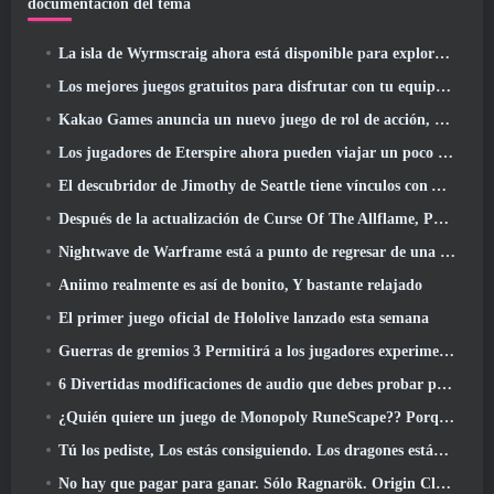
documentación del tema
La isla de Wyrmscraig ahora está disponible para explorar en RuneScape de la vieja escuela
Los mejores juegos gratuitos para disfrutar con tu equipo (2026)
Kakao Games anuncia un nuevo juego de rol de acción, doncella guardiana
Los jugadores de Eterspire ahora pueden viajar un poco en el tiempo... como regalo
El descubridor de Jimothy de Seattle tiene vínculos con ArenaNet, Por supuesto que lo agregarán a Guild Wars 2
Después de la actualización de Curse Of The Allflame, Path Of Exile anuncia varios cambios según los comentarios
Nightwave de Warframe está a punto de regresar de una manera impactante
Aniimo realmente es así de bonito, Y bastante relajado
El primer juego oficial de Hololive lanzado esta semana
Guerras de gremios 3 Permitirá a los jugadores experimentar el mundo de Tyria antes de que los dragones ancianos despertaran
6 Divertidas modificaciones de audio que debes probar para Marvel Rivals
¿Quién quiere un juego de Monopoly RuneScape?? Porque uno está en camino
Tú los pediste, Los estás consiguiendo. Los dragones están llegando a Albion Online
No hay que pagar para ganar. Sólo Ragnarök. Origin Classic se lanza en julio 23