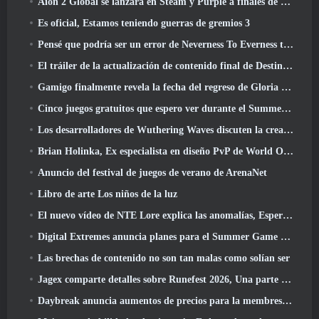
Aión 2 Global se lanzará en Steam y Purple a finales de este año
Es oficial, Estamos teniendo guerras de gremios 3
Pensé que podría ser un error de Neverness To Everness tener el evento Porsche Collab Gacha tan temprano, Pero me equivoqué
El tráiler de la actualización de contenido final de Destiny 2 es un grito de guerra
Gamigo finalmente revela la fecha del regreso de Gloria Victis, ¿Sobrevivirá la segunda vez??
Cinco juegos gratuitos que espero ver durante el Summer Game Fest
Los desarrolladores de Wuthering Waves discuten la creación de la secuencia de batalla Lahai-Roi Mech
Brian Holinka, Ex especialista en diseño PvP de World Of Warcraft, Se une al equipo MMO de League Of Legends
Anuncio del festival de juegos de verano de ArenaNet
Libro de arte Los niños de la luz
El nuevo vídeo de NTE Lore explica las anomalías, Esperar, Y cómo una organización "secreta" lo rastrea todo
Digital Extremes anuncia planes para el Summer Game Fest
Las brechas de contenido no son tan malas como solían ser
Jagex comparte detalles sobre Runefest 2026, Una parte de la celebración del 25 aniversario de RuneScape IP
Daybreak anuncia aumentos de precios para la membresía VIP de Lord Of The Rings Online