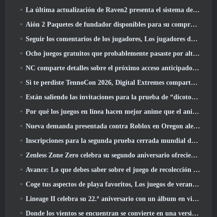
La última actualización de Raven2 presenta el sistema de despertar de habilidades, Brindar a los jugadores más formas de mejorar sus habilidades
Aión 2 Paquetes de fundador disponibles para su compra, Completo con cinco días de acceso anticipado
Seguir los comentarios de los jugadores, Los jugadores de League Of Legends Classic no tendrán que pagar por máscaras clásicas
Ocho juegos gratuitos que probablemente pasaste por alto y que forman parte del Train Fest de Steam
NC comparte detalles sobre el próximo acceso anticipado de Aion 2
Si te perdiste TennoCon 2026, Digital Extremes comparte todos los paneles
Están saliendo las invitaciones para la prueba de “dicotomía” de Silver Palace
Por qué los juegos en línea hacen mejor anime que el anime hace juegos
Nueva demanda presentada contra Roblox en Oregon alegando un incidente de preparación infantil
Inscripciones para la segunda prueba cerrada mundial de Global MapleStory Classic
Zenless Zone Zero celebra su segundo aniversario ofreciendo a los jugadores la posibilidad de elegir un agente de rango S gratuito
Avance: Lo que debes saber sobre el juego de recolección de criaturas de HoYoverse, Honkai: Alma de enlace
Coge tus aspectos de playa favoritos, Los juegos de verano han regresado a Overwatch
Lineage II celebra su 22.º aniversario con un álbum en vinilo de edición coleccionista
Donde los vientos se encuentran se convierte en una versión “Eastern Steampunk” 2.0