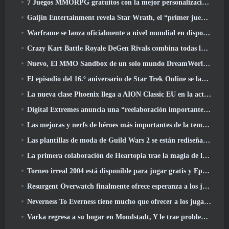
7 Juegos MMORPG gratuitos con la mejor personalización de personajes
Gaijin Entertainment revela Star Wrath, el “primer juego de acción de extracción espacial”
Warframe se lanza oficialmente a nivel mundial en dispositivos Android
Crazy Kart Battle Royale DeGen Rivals combina todas las cosas que probablemente no sabías que querías combinadas
Nuevo, El MMO Sandbox de un solo mundo DreamWorld llegará al acceso anticipado de Steam
El episodio del 16.º aniversario de Star Trek Online se lanza como parte de la actualización "Corrupción"
La nueva clase Phoenix llega a AION Classic EU en la actualización 'Ignite'
Digital Extremes anuncia una “reelaboración importante” del sistema de progresión del jugador de Soulframe
Las mejoras y nerfs de héroes más importantes de la temporada 6.5
Las plantillas de moda de Guild Wars 2 se están rediseñando según los comentarios de los jugadores
La primera colaboración de Heartopia trae la magia de la amistad de My Little Pony
Torneo irreal 2004 está disponible para jugar gratis y Epic no demandará a nadie por ello
Resurgent Overwatch finalmente ofrece esperanza a los jugadores
Neverness To Everness tiene mucho que ofrecer a los jugadores, particularmente divertido
Varka regresa a su hogar en Mondstadt, Y le trae problemas en la actualización Luna V de Genshin Impact