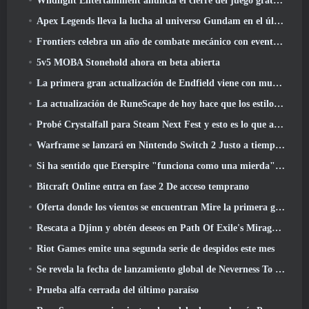
Wildlight Entertainment anuncia el cierre del juego gratuito Hero Shooter Highguard
Apex Legends lleva la lucha al universo Gundam en el último evento cruzado
Frontiers celebra un año de combate mecánico con eventos de aniversario
5v5 MOBA Stonehold ahora en beta abierta
La primera gran actualización de Endfield viene con muchas optimizaciones
La actualización de RuneScape de hoy hace que los estilos de combate originales del MMORPG sean más fáciles de aprender
Probé Crystalfall para Steam Next Fest y esto es lo que aprendí
Warframe se lanzará en Nintendo Switch 2 Justo a tiempo para la próxima actualización importante, El fotógrafo de sombras
Si ha sentido que Eterspire "funciona como una mierda", El director creativo dice que ya no es así
Bitcraft Online entra en fase 2 De acceso temprano
Oferta donde los vientos se encuentran Mire la primera gran expansión en la transmisión en vivo de Hexi
Rescata a Djinn y obtén deseos en Path Of Exile's Mirage League
Riot Games emite una segunda serie de despidos este mes
Se revela la fecha de lanzamiento global de Neverness To Everness
Prueba alfa cerrada del último paraíso