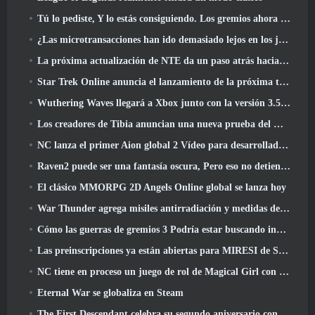
Tú lo pediste, Y lo estás consiguiendo. Los gremios ahora están disponibles en Eterspire
¿Las microtransacciones han ido demasiado lejos en los juegos gratuitos??
La próxima actualización de NTE da un paso atrás hacia un juego de mesa de fantasía
Star Trek Online anuncia el lanzamiento de la próxima temporada “Undiscovered”
Wuthering Waves llegará a Xbox junto con la versión 3.5 Actualizar
Los creadores de Tibia anuncian una nueva prueba del MMORPG de zombis de la vieja escuela, Persistir en línea
NC lanza el primer Aion global 2 Vídeo para desarrolladores, Compartir detalles sobre el juego
Raven2 puede ser una fantasía oscura, Pero eso no detiene la diversión del verano
El clásico MMORPG 2D Angels Online global se lanza hoy
War Thunder agrega misiles antirradiación y medidas de soporte electrónico en la actualización de caballería pesada
Cómo las guerras de gremios 3 Podría estar buscando innovar en el espacio MMO
Las preinscripciones ya están abiertas para MIRESI de Smilegate: Futuro invisible
NC tiene en proceso un juego de rol de Magical Girl con un estilo artístico inspirado en el anime de los 90
Eternal War se globaliza en Steam
The First Descendant celebra su segundo aniversario con Descendant Fest 2026 Arroyo