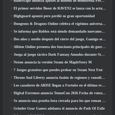
RuneScape anuncia ajustes al modelo de membresía Premier para tener en cuenta los cambios recientes en el MMORPG
El primer servidor Boost de RAVEN2 se lanza con la actualización de hoy
Highguard apuntó pero perdió su gran oportunidad
Dungeons & Dragons Online celebra el vigésimo aniversario de Natural con misiones y recompensas especiales
Se informa que Roblox está siendo demandado nuevamente por “prácticas que ponen en peligro y explotan a los niños”
Dos años y medio después del cierre del juego, Gamigo se burla del regreso del MMO medieval Glory Victis
Albion Online presenta dos funciones principales de guerra de facciones en la actualización Realm Divided Part II
Juega al juego táctico Dark Fantasy Annulus durante Steam Next Fest
Nexon anuncia la versión Steam de MapleStory M
7 Juegos gratuitos que puedes probar en Steam Next Fest
Throne And Liberty anuncia fusión de regiones y consolidación de servidores
Los cazadores de ARISE llegan a Fortnite en el último evento de colaboración
Digital Extremes anuncia TennoCon 2026 Fecha de venta de entradas
Se anuncia una prueba beta cerrada para los que toman tiempo en juegos de disparos en tercera persona
Grinder Gear Games adelanta el anuncio de Path Of Exile