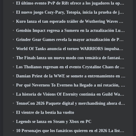
El último evento PvP de Rift ofrece a los jugadores la oportunidad de ganar hasta 4000 Créditos y un nuevo título
El nuevo juego Cozy-Pary, Totopia, inicia la prueba de juego beta cerrada
Kuro lanza el tan esperado tráiler de Wuthering Waves Cyberpunk: Cruce de Edgerunners
Genshin Impact regresa a Sumeru en la actualización Luna VII
Grinder Gear Games revela la mayor actualización de Path Of Exile II hasta el momento, El regreso de los antiguos
World Of Tanks anuncia el torneo WARRIORS impulsado por la comunidad
The Finals lanza un nuevo modo con temática de fantasía medieval, 'Dragon's Claim'
Los Tholianos regresan en el evento Crystaline Chaos de Star Trek Online
Damian Priest de la WWE se somete a entrenamiento en “The Loot Camp” en el tráiler Live Action Burst Fest de Delta Force
Por qué Neverness To Everness ha llegado a mi rotación, Por ahora
La historia de Visions Of Eternity continúa en Guild Wars 2 La próxima semana
TennoCon 2026 Paquete digital y merchandising ahora disponibles para comprar
El vientre de la bestia ha vuelto
Legends se lanza en Steam y Xbox en PC
10 Personajes que los fanáticos quieren en el 2026 La lista de Marvel Rivals es la que tiene más probabilidades de suceder