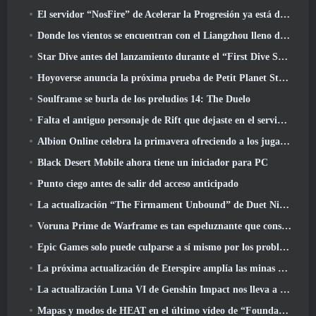
El servidor “NosFire” de Acelerar la Progresión ya está disponible en NosTale
Donde los vientos se encuentran con el Liangzhou lleno de nieve ahora disponible con el lanzamiento de la versión 1.5
Star Dive antes del lanzamiento durante el “First Dive Show”
Hoyoverse anuncia la próxima prueba de Petit Planet Stardrift
Soulframe se burla de los preludios 14: The Duelo
Falta el antiguo personaje de Rift que dejaste en el servidor muerto? Gamigo tiene una solución para eso
Albion Online celebra la primavera ofreciendo a los jugadores una linda montura de conejito
Black Desert Mobile ahora tiene un iniciador para PC
Punto ciego antes de salir del acceso anticipado
La actualización “The Firmament Unbound” de Duet Night Abyss concluye la historia de Huaxu
Voruna Prime de Warframe es tan espeluznante que consiguió su propio tráiler de Red Band
Epic Games solo puede culparse a sí mismo por los problemas recientes
La próxima actualización de Eterspire amplía las minas enanas y ofrece una revisión completa del combate contra jefes
La actualización Luna VI de Genshin Impact nos lleva a ese lugar del que Mondstadt sigue hablando pero que nunca hemos visto
Mapas y modos de HEAT en el último vídeo de “Foundations”