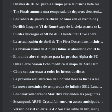
Detalles de HEAT justo a tiempo para la prueba beta cerrada
The Finals anuncia una temporada de deportes electrónicos de 200.000 dólares
Los robots de guerra celebran 12 Años con el evento de juegos robóticos marcianos
Devilish Leagues VI de RuneScape de la vieja escuela se lanza hoy
Puedes descargar el MONGIL: Cliente Star Dive ahora
La actualización de abril de The First Descendant incluirá la versión Beta del nuevo contenido del juego final
La revisión visual de Albion Online se abandonó con el lanzamiento de la actualización Radiant Wilds hoy
El mundo abre el registro para las pruebas Alpha de PC
Delta Force Season Echo modifica el mapa de Zero Dam y amplía la jugabilidad de operaciones
Cómo contrarrestar a todos los héroes duelistas
La próxima actualización de Endfield lleva la lucha a Nefarith
La nueva mecánica de temporada de Infinite SS12 Lunaria es una de las "mayores adiciones" al juego
Los desarrolladores de Star Dive responden las preguntas de los jugadores en una transmisión en vivo sorpresa
Steampunk ARPG Crystalfall entra en acceso anticipado, Pero no sin algunos problemas
Versión de riel en estrella 4.2 Nos trae sable de luz, monja-chuck, El baterista pionero y un emanador de euforia