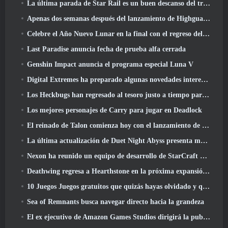
La última parada de Star Rail es un buen descanso del trauma
Apenas dos semanas después del lanzamiento de Highguard, Wildlight Entertainment anuncia despidos
Celebre el Año Nuevo Lunar en la final con el regreso del 'Modo Bank It'
Last Paradise anuncia fecha de prueba alfa cerrada
Genshin Impact anuncia el programa especial Luna V
Digital Extremes ha preparado algunas novedades interesantes para celebrar el Año Nuevo Lunar en Warframe
Los Heckbugs han regresado al tesoro justo a tiempo para la temporada del amor
Los mejores personajes de Carry para jugar en Deadlock
El reinado de Talon comienza hoy con el lanzamiento de la temporada de Overwatch 1: Conquista
La última actualización de Duet Night Abyss presenta monturas
Nexon ha reunido un equipo de desarrollo de StarCraft Shooter según un informe de un medio coreano
Deathwing regresa a Hearthstone en la próxima expansión de Cataclysm
10 Juegos Juegos gratuitos que quizás hayas olvidado y que participan en el PvP Fest de Steam
Sea of ​​Remnants busca navegar directo hacia la grandeza
El ex ejecutivo de Amazon Games Studios dirigirá la publicación occidental de Aion 2