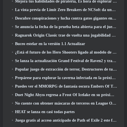
Mejora tus habilidades de piratería, Es hora de explorar Night City en Wuthering Waves
La vista previa de Limit Zero Breakers de NCSoft da una idea de qué esperar de la próxima prueba del prólogo
Descubre conspiraciones y lucha contra gatos gigantes en tu tiempo de inactividad en la última actualización de Where Winds Meet
Se anuncia la fecha de la prueba beta abierta para el juego Dark Fantasy Extraction, Cazador de la niebla
Ragnarok Origin Classic trae de vuelta una jugabilidad MMORPG justa y CBT abre en junio 4
Buceo estelar en la versión 1.1 Actualizar
¿Está el futuro de los Hero Shooters ligado al modelo de servicio en vivo F2P??
Se lanza la actualización Grand Festival de Raven2 y trae consigo la nueva clase Warlord
Popular juego de extracción de terror, Destructores de tumbas, Lanzamientos en Occidente
Prepárese para explorar la caverna infectada en la próxima actualización de Eterspire
Puedes ver el MMORPG de fantasía oscura Embers Of The Uncrown de Nexon durante el Steam Next Fest
Duet Night Abyss regresa a Frost Of Icelake en su próxima actualización Steampunk
No cuente con obtener máscaras de terceros en League Of Legends
HEAT se lanza en casi todas partes
Juega gratis al acceso anticipado de Path of Exile 2 este fin de semana