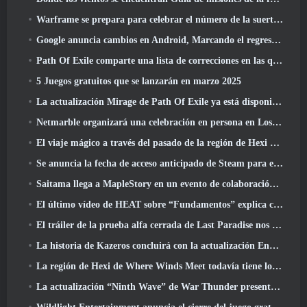
Warframe se prepara para celebrar el número de la suerte 13 Con eventos de aniversario
Google anuncia cambios en Android, Marcando el regreso de Fortnite a Play Store
Path Of Exile comparte una lista de correcciones en las que se está trabajando después del lanzamiento de Mirage
5 Juegos gratuitos que se lanzarán en marzo 2025
La actualización Mirage de Path Of Exile ya está disponible
Netmarble organizará una celebración en persona en Los Ángeles. Antes de los siete pecados capitales: Lanzamiento de origen
El viaje mágico a través del pasado de la región de Hexi comienza donde los vientos se encuentran hoy
Se anuncia la fecha de acceso anticipado de Steam para el ARPG Crystalfall de Steampunk
Saitama llega a MapleStory en un evento de colaboración con One-Punch Man
El último vídeo de HEAT sobre “Fundamentos” explica cómo trabajan juntos los agentes y los tanques
El tráiler de la prueba alfa cerrada de Last Paradise nos recuerda cómo es realmente sobrevivir al Apocalipsis zombi
La historia de Kazeros concluirá con la actualización Ends Of The Abyss de Lost Ark
La región de Hexi de Where Winds Meet todavía tiene lo que los jugadores aman y al mismo tiempo es una experiencia única
La actualización “Ninth Wave” de War Thunder presenta aviones de rango IX