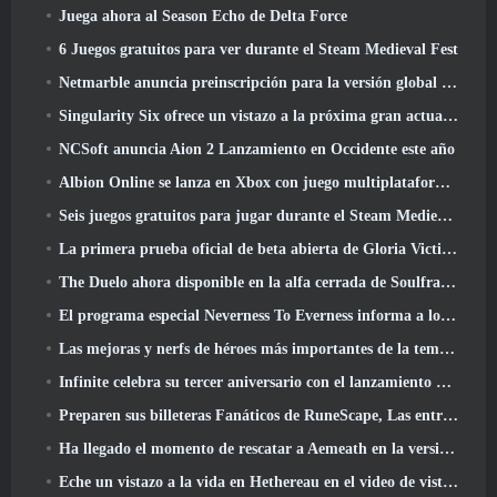
Juega ahora al Season Echo de Delta Force
6 Juegos gratuitos para ver durante el Steam Medieval Fest
Netmarble anuncia preinscripción para la versión global del MMORPG de ciencia ficción RF Online Next
Singularity Six ofrece un vistazo a la próxima gran actualización de Palia The Royal Highlands
NCSoft anuncia Aion 2 Lanzamiento en Occidente este año
Albion Online se lanza en Xbox con juego multiplataforma completo
Seis juegos gratuitos para jugar durante el Steam Medieval Fest
La primera prueba oficial de beta abierta de Gloria Victis comienza hoy
The Duelo ahora disponible en la alfa cerrada de Soulframe
El programa especial Neverness To Everness informa a los jugadores qué esperar en los lanzamientos
Las mejoras y nerfs de héroes más importantes de la temporada 7.5
Infinite celebra su tercer aniversario con el lanzamiento de Lunaria SS12 hoy
Preparen sus billeteras Fanáticos de RuneScape, Las entradas para RuneFest están a punto de salir a la venta
Ha llegado el momento de rescatar a Aemeath en la versión de Wuthering Waves 3.3 Actualizar
Eche un vistazo a la vida en Hethereau en el video de vista previa del juego de lanzamiento de Neverness To Everness