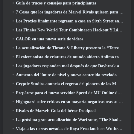
Guía de trucos y consejos para principiantes
7 Cosas que los jugadores de Marvel Rivals quieren para el juego 2026
Los Proxies finalmente regresan a casa en Sixth Street en la versión de Zenless Zone Zero 2.6 Actualizar
Las Finales New World Tour Combinaron Hackout Y Láseres Orbitales
CALOR en una nueva serie de videos
La actualización de Throne & Liberty presenta la “Torre de la codicia” generada aleatoriamente
El coleccionista de criaturas de mundo abierto Aniimo toca las notas correctas
Los jugadores responden mal después de que Daybreak anunciara planes para saltarse las hojas de ruta de EverQuest y EQ2
Aumento del límite de nivel y nuevo contenido revelado en Phantasy Star Online 2: Corriente de onda titular de NGS
Cryptic Studios anuncia el regreso del pionero de los MMO Jack Emmert como director ejecutivo
Prepárese para el nuevo servidor Speed ​​de MU Online durante el evento previo
Highguard sufre críticas en su mayoría negativas tras su lanzamiento
Rivales de Marvel: Guía del héroe Deadpool
La próxima gran actualización de Warframe, “The Shadowgrapher” llegará en marzo
Viaja a las tierras nevadas de Roya Frostlands en Wuthering Waves Próxima versión 3.1