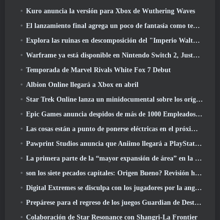
Kuro anuncia la versión para Xbox de Wuthering Waves
El lanzamiento final agrega un poco de fantasía como temporada 10 Lanzamientos
Explora las ruinas en descomposición del "Imperio Walthen" en la próxima gran actualización de RAVEN2
Warframe ya está disponible en Nintendo Switch 2, Justo a tiempo para el lanzamiento de Shadowgrapher
Temporada de Marvel Rivals White Fox 7 Debut
Albion Online llegará a Xbox en abril
Star Trek Online lanza un minidocumental sobre los orígenes de la Federación para celebrar el 16º aniversario
Epic Games anuncia despidos de más de 1000 Empleados, Citando "Descenso en el compromiso de Fortnite"
Las cosas están a punto de ponerse eléctricas en el próximo evento Aftershock de Apex Legends
Pawprint Studios anuncia que Aniimo llegará a PlayStation 5 Y la tienda de Epic Games en los lanzamientos
La primera parte de la “mayor expansión de área” en la historia de RuneScape se lanza hoy
son los siete pecados capitales: Origen Bueno? Revisión honesta
Digital Extremes se disculpa con los jugadores por la angustia causada por las “invitaciones nefastas” en Warframe
Prepárese para el regreso de los juegos Guardian de Destiny 2
Colaboración de Star Resonance con Shangri-La Frontier