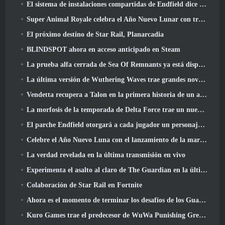
El sistema de instalaciones compartidas de Endfield dice sobre los jugadores
Super Animal Royale celebra el Año Nuevo Lunar con tres semanas de eventos de Super Horse
El próximo destino de Star Rail, Planarcadia
BLINDSPOT ahora en acceso anticipado en Steam
La prueba alfa cerrada de Sea Of Remnants ya está disponible
La última versión de Wuthering Waves trae grandes novedades y cambios en la calidad de vida
Vendetta recupera a Talon en la primera historia de un año de duración en Overwatch (Sin "2", Blizzard está dejando eso)
La morfosis de la temporada de Delta Force trae un nuevo mapa, Modos, Y mejoras solicitadas por los jugadores
El parche Endfield otorgará a cada jugador un personaje gratuito de seis estrellas de su elección
Celebre el Año Nuevo Luna con el lanzamiento de la maravilla invernal de Palia: Actualización de Año Nuevo de Riffrocin
La verdad revelada en la última transmisión en vivo
Experimenta el asalto al claro de The Guardian en la última actualización de Guild Wars 2 que comienza hoy
Colaboración de Star Rail en Fortnite
Ahora es el momento de terminar los desafíos de los Guardianes de la Llama en Path Of Exile durante Legacy Of Phrecia
Kuro Games trae el predecesor de WuWa Punishing Grey Raven a Steam