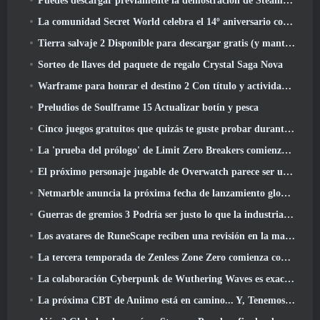
Puedes descargar previamente la demostración de Steam Next Fest de Embers Of The Uncrowned Tomorrow
La comunidad Secret World celebra el 14º aniversario con un misterio que deberán resolver juntos
Tierra salvaje 2 Disponible para descargar gratis (y mantener) Por tiempo limitado
Sorteo de llaves del paquete de regalo Crystal Saga Nova
Warframe para honrar el destino 2 Con título y actividad especial en el juego
Preludios de Soulframe 15 Actualizar botín y pesca
Cinco juegos gratuitos que quizás te guste probar durante el Bullet Fest
La 'prueba del prólogo' de Limit Zero Breakers comienza hoy
El próximo personaje jugable de Overwatch parece ser un jefe criminal cyborg con exceso de trabajo
Netmarble anuncia la próxima fecha de lanzamiento global de RF Online
Guerras de gremios 3 Podría ser justo lo que la industria de los MMO necesita ahora mismo
Los avatares de RuneScape reciben una revisión en la mayor actualización visual del juego en los últimos diez años
La tercera temporada de Zenless Zone Zero comienza con un viaje a una isla Bangboo en el cielo, Y a la plataforma Steam
La colaboración Cyberpunk de Wuthering Waves es exactamente lo que quiero de mis eventos cruzados de videojuegos
La próxima CBT de Aniimo está en camino... Y, Tenemos una ventana de lanzamiento oficial