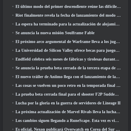
El último modo del primer descendiente reúne las difíciles batallas de intercepción del vacío y las profundidades
Riot finalmente revela la fecha de lanzamiento del modo clásico de League Of Legends
La espera ha terminado para la actualización de alojamiento para grandes jugadores de RuneScape
Se anuncia la nueva misión Soulframe Fable
El próximo arco argumental de Warframe lleva a los jugadores a un mapa estelar completamente nuevo, El sistema Tau
La Universidad de Silicon Valley ofrece becas para juegos y algunos de los requisitos son interesantes
Endfield celebra seis meses de fábricas y tirolesas durante su próxima actualización
Se anuncia la prueba beta cerrada de la tercera etapa de las batallas de infantería de Of War Thunder
El nuevo tráiler de Aniimo llega con el lanzamiento de la última prueba beta cerrada
Las cosas se vuelven un poco retro en la temporada final 11 Actualizar
La prueba beta cerrada final para el shooter F2P Sudden Attack Zero Point de Nexon comenzó hoy
Lucha por la gloria en la guerra de servidores de Lineage II
La próxima actualización de Marvel Rivals lleva la lucha a los dioses
Los cambios siguen llegando a RuneScape. Esta vez es vivienda para jugadores
Es oficial, Nexon publicará Overwatch en Corea del Sur en el futuro