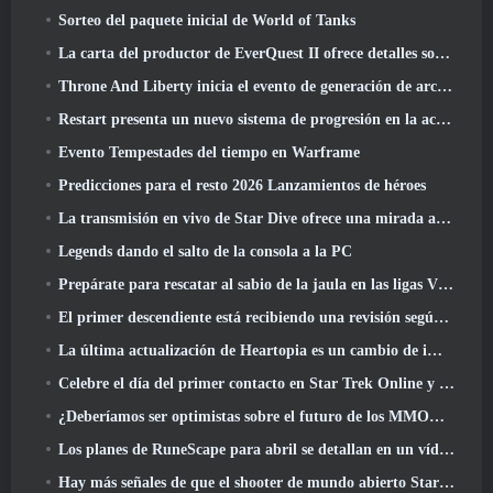
Sorteo del paquete inicial de World of Tanks
La carta del productor de EverQuest II ofrece detalles sobre el servidor de expansión con tiempo bloqueado
Throne And Liberty inicia el evento de generación de archboss doble
Restart presenta un nuevo sistema de progresión en la actualización de la temporada SS4
Evento Tempestades del tiempo en Warframe
Predicciones para el resto 2026 Lanzamientos de héroes
La transmisión en vivo de Star Dive ofrece una mirada al juego en acción antes del lanzamiento
Legends dando el salto de la consola a la PC
Prepárate para rescatar al sabio de la jaula en las ligas VI de RuneScape de la vieja escuela: Pactos demoniacos
El primer descendiente está recibiendo una revisión según Dev Stream
La última actualización de Heartopia es un cambio de imagen al estilo de Alicia en el país de las maravillas
Celebre el día del primer contacto en Star Trek Online y gane una nueva versión del Nobel Intel Battlecruiser
¿Deberíamos ser optimistas sobre el futuro de los MMORPG??
Los planes de RuneScape para abril se detallan en un vídeo para desarrolladores
Hay más señales de que el shooter de mundo abierto StarCraft podría ser algo real