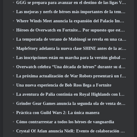
GGG se prepara para avanzar en el destino de las ligas Vaal de Path Of Exile 2 antes del lanzamiento del regreso de los Antiguos
Las mejoras y nerfs de héroes más importantes de la temporada 8
Where Winds Meet anuncia la expansión del Palacio Imperial y comparte una hoja de ruta de contenido "masiva"
Héroes de Overwatch en Fortnite... Por supuesto que estaba destinado a suceder
La temporada de verano de Mabinogi se revela en una carta del productor
MapleStory adelanta la nueva clase SHINE antes de la actualización de junio
Las inscripciones están en marcha para la versión global de la 'Prueba de prólogo' de Limit Zero Breakers de NCSoft
Overwatch celebra “Una década de héroes” durante su décimo aniversario
La próxima actualización de War Robots presentará un francotirador inspirado en Lovecraft
Una nueva experiencia de Bob Ross llega a Fortnite
La aventura de Palia continúa en Royal Highlands con la actualización de hoy
Grinder Gear Games anuncia la segunda ola de venta de entradas para ExileCon
Práctica con Guild Wars 2: La única manera
Cómo contrarrestar a todos los héroes de vanguardia
Crystal Of Atlan anuncia NieR: Evento de colaboración de autómatas