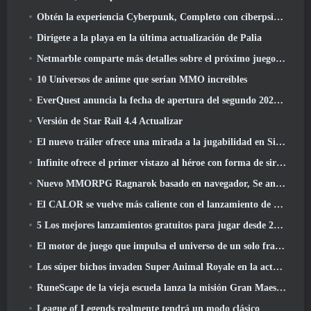
Obtén la experiencia Cyberpunk, Completo con ciberpsicosis, En el próximo evento cruzado de Apex Legends
Dirígete a la playa en la última actualización de Palia
Netmarble comparte más detalles sobre el próximo juego de nivelación en solitario, Nivelación en solitario: KARMA en la Anime Expo
10 Universos de anime que serían MMO increíbles
EverQuest anuncia la fecha de apertura del segundo 2026 Servidor de expansión con bloqueo de tiempo
Versión de Star Rail 4.4 Actualizar
El nuevo tráiler ofrece una mirada a la jugabilidad en Silver Palace
Infinite ofrece el primer vistazo al héroe con forma de sirena que llegará en SS13: Recuperación de la vista
Nuevo MMORPG Ragnarok basado en navegador, Se anuncia el universo Ragnarok
El CALOR se vuelve más caliente con el lanzamiento de un nuevo mapa del desierto
5 Los mejores lanzamientos gratuitos para jugar desde 2025, ¿Todavía vale la pena jugar? 2026?
El motor de juego que impulsa el universo de un solo fragmento de Eve Online ahora es de código abierto
Los súper bichos invaden Super Animal Royale en la actualización 'Super Natural'
RuneScape de la vieja escuela lanza la misión Gran Maestro 'The Blood Moon Rises', Poniendo fin a una línea de búsqueda de 20 años
League of Legends realmente tendrá un modo clásico