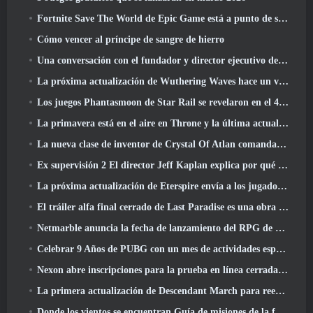
Fortnite Save The World de Epic Game está a punto de ser un juego gratuito
Cómo vencer al príncipe de sangre de hierro
Una conversación con el fundador y director ejecutivo de Netmarble, Ken Kim, sobre MONGIL: Buceo estelar
La próxima actualización de Wuthering Waves hace un viaje al “lado oscuro”
Los juegos Phantasmoon de Star Rail se revelaron en el 4.1 Programa Especial
La primavera está en el aire en Throne y la última actualización de Liberty
La nueva clase de inventor de Crystal Of Atlan comanda a los Magitech Mechs en la batalla
Ex supervisión 2 El director Jeff Kaplan explica por qué dejó a Blizzard
La próxima actualización de Eterspire envía a los jugadores a las minas enanas
El tráiler alfa final cerrado de Last Paradise es una obra de arte pequeña pero aterradora
Netmarble anuncia la fecha de lanzamiento del RPG de acción para domesticar monstruos Mongil: Buceo estelar
Celebrar 9 Años de PUBG con un mes de actividades especiales
Nexon abre inscripciones para la prueba en línea cerrada de abril de MapleStory Classic World
La primera actualización de Descendant March para reequilibrar el Sharen y presentar contenido nuevo
Donde los vientos se encuentran Guía de misiones de la fortaleza de Whitecrown