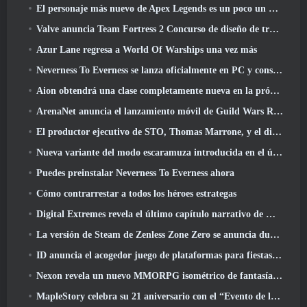
El personaje más nuevo de Apex Legends es un poco un demonio de la velocidad
Valve anuncia Team Fortress 2 Concurso de diseño de trofeos ÜBERFEST
Azur Lane regresa a World Of Warships una vez más
Neverness To Everness se lanza oficialmente en PC y consolas
Aion obtendrá una clase completamente nueva en la próxima actualización de Dread Blade
ArenaNet anuncia el lanzamiento móvil de Guild Wars Reforged
El productor ejecutivo de STO, Thomas Marrone, y el director creativo de Neverwinter, Randy Mosiondz, hablan sobre los juegos y el futuro de Cryptic.
Nueva variante del modo escaramuza introducida en el último acto de Valorant
Puedes preinstalar Neverness To Everness ahora
Cómo contrarrestar a todos los héroes estrategas
Digital Extremes revela el último capítulo narrativo de Warframe con nuevos cortos de anime
La versión de Steam de Zenless Zone Zero se anuncia durante la versión 2.8 Programa Especial
ID anuncia el acogedor juego de plataformas para fiestas Totopia durante la exhibición de Xbox, Comienza el reclutamiento Beta
Nexon revela un nuevo MMORPG isométrico de fantasía oscura, Brasas de los sin corona
MapleStory celebra su 21 aniversario con el “Evento de la Universidad Maple”