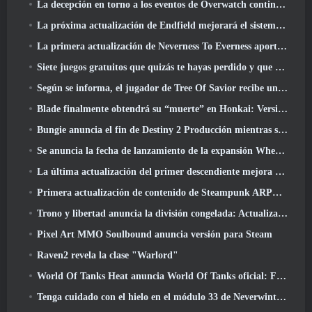
La decepción en torno a los eventos de Overwatch continúa 10 Año Aniversario
La próxima actualización de Endfield mejorará el sistema de fábrica
La primera actualización de Neverness To Everness aporta mucho a la mesa
Siete juegos gratuitos que quizás te hayas perdido y que forman parte del Steam Ocean Fest
Según se informa, el jugador de Tree Of Savior recibe un premio especial por gastar 100.000 dólares en el juego
Blade finalmente obtendrá su “muerte” en Honkai: Versión de riel en estrella 4.3
Bungie anuncia el fin de Destiny 2 Producción mientras se preparan para trabajar en nuevos proyectos
Se anuncia la fecha de lanzamiento de la expansión Where Winds Meet “Imperial Palace”
La última actualización del primer descendiente mejora el ciclo agrícola y actualiza el modo Embestida
Primera actualización de contenido de Steampunk ARPG Crystalfall para abordar las "preocupaciones clave de los jugadores"
Trono y libertad anuncia la división congelada: Actualización Nix
Pixel Art MMO Soulbound anuncia versión para Steam
Raven2 revela la clase "Warlord"
World Of Tanks Heat anuncia World Of Tanks oficial: Fecha de lanzamiento de HEAT
Tenga cuidado con el hielo en el módulo 33 de Neverwinter, Frío cortante