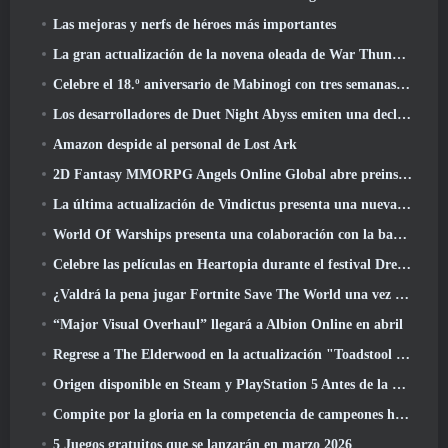
Las mejoras y nerfs de héroes más importantes
La gran actualización de la novena oleada de War Thunder mejora el aspecto de las batallas navales con imágenes acuáticas mejoradas
Celebre el 18.º aniversario de Mabinogi con tres semanas de eventos y recompensas
Los desarrolladores de Duet Night Abyss emiten una declaración oficial sobre un reciente incidente de malware después de la actualización del juego
Amazon despide al personal de Lost Ark
2D Fantasy MMORPG Angels Online Global abre preinscripción
La última actualización de Vindictus presenta una nueva incursión en la que los jugadores se enfrentarán al Guardián de Caliburn
World Of Warships presenta una colaboración con la banda sueca de heavy metal Sabaton
Celebre las películas en Heartopia durante el festival Dreamlight Cinematics
¿Valdrá la pena jugar Fortnite Save The World una vez que sea gratis??
“Major Visual Overhaul” llegará a Albion Online en abril
Regrese a The Elderwood en la actualización "Toadstool Tales" de Palia
Origen disponible en Steam y PlayStation 5 Antes de la marcha 23 Lanzamiento
Compite por la gloria en la competencia de campeones huecos de New Eridu en la próxima actualización de Zenless Zone Zero
5 Juegos gratuitos que se lanzarán en marzo 2026