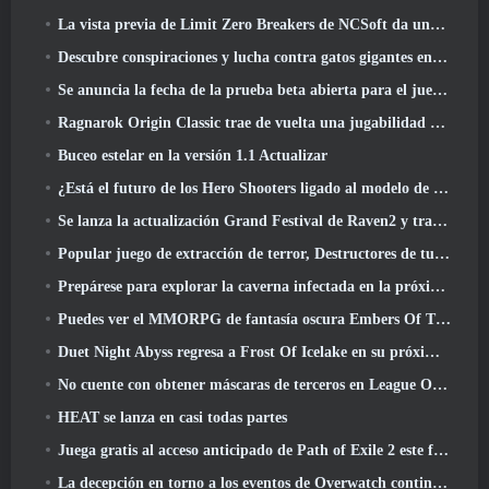
La vista previa de Limit Zero Breakers de NCSoft da una idea de qué esperar de la próxima prueba del prólogo
Descubre conspiraciones y lucha contra gatos gigantes en tu tiempo de inactividad en la última actualización de Where Winds Meet
Se anuncia la fecha de la prueba beta abierta para el juego Dark Fantasy Extraction, Cazador de la niebla
Ragnarok Origin Classic trae de vuelta una jugabilidad MMORPG justa y CBT abre en junio 4
Buceo estelar en la versión 1.1 Actualizar
¿Está el futuro de los Hero Shooters ligado al modelo de servicio en vivo F2P??
Se lanza la actualización Grand Festival de Raven2 y trae consigo la nueva clase Warlord
Popular juego de extracción de terror, Destructores de tumbas, Lanzamientos en Occidente
Prepárese para explorar la caverna infectada en la próxima actualización de Eterspire
Puedes ver el MMORPG de fantasía oscura Embers Of The Uncrown de Nexon durante el Steam Next Fest
Duet Night Abyss regresa a Frost Of Icelake en su próxima actualización Steampunk
No cuente con obtener máscaras de terceros en League Of Legends
HEAT se lanza en casi todas partes
Juega gratis al acceso anticipado de Path of Exile 2 este fin de semana
La decepción en torno a los eventos de Overwatch continúa 10 Año Aniversario