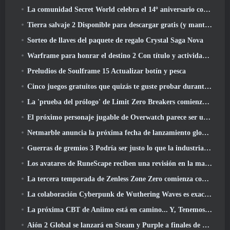
La comunidad Secret World celebra el 14º aniversario con un misterio que deberán resolver juntos
Tierra salvaje 2 Disponible para descargar gratis (y mantener) Por tiempo limitado
Sorteo de llaves del paquete de regalo Crystal Saga Nova
Warframe para honrar el destino 2 Con título y actividad especial en el juego
Preludios de Soulframe 15 Actualizar botín y pesca
Cinco juegos gratuitos que quizás te guste probar durante el Bullet Fest
La 'prueba del prólogo' de Limit Zero Breakers comienza hoy
El próximo personaje jugable de Overwatch parece ser un jefe criminal cyborg con exceso de trabajo
Netmarble anuncia la próxima fecha de lanzamiento global de RF Online
Guerras de gremios 3 Podría ser justo lo que la industria de los MMO necesita ahora mismo
Los avatares de RuneScape reciben una revisión en la mayor actualización visual del juego en los últimos diez años
La tercera temporada de Zenless Zone Zero comienza con un viaje a una isla Bangboo en el cielo, Y a la plataforma Steam
La colaboración Cyberpunk de Wuthering Waves es exactamente lo que quiero de mis eventos cruzados de videojuegos
La próxima CBT de Aniimo está en camino... Y, Tenemos una ventana de lanzamiento oficial
Aión 2 Global se lanzará en Steam y Purple a finales de este año