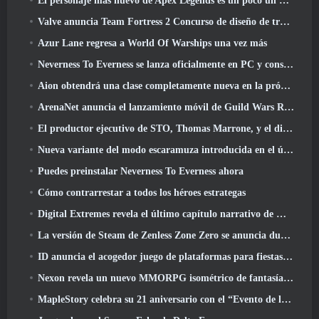
El personaje más nuevo de Apex Legends es un poco un demonio de la velocidad
Valve anuncia Team Fortress 2 Concurso de diseño de trofeos ÜBERFEST
Azur Lane regresa a World Of Warships una vez más
Neverness To Everness se lanza oficialmente en PC y consolas
Aion obtendrá una clase completamente nueva en la próxima actualización de Dread Blade
ArenaNet anuncia el lanzamiento móvil de Guild Wars Reforged
El productor ejecutivo de STO, Thomas Marrone, y el director creativo de Neverwinter, Randy Mosiondz, hablan sobre los juegos y el futuro de Cryptic.
Nueva variante del modo escaramuza introducida en el último acto de Valorant
Puedes preinstalar Neverness To Everness ahora
Cómo contrarrestar a todos los héroes estrategas
Digital Extremes revela el último capítulo narrativo de Warframe con nuevos cortos de anime
La versión de Steam de Zenless Zone Zero se anuncia durante la versión 2.8 Programa Especial
ID anuncia el acogedor juego de plataformas para fiestas Totopia durante la exhibición de Xbox, Comienza el reclutamiento Beta
Nexon revela un nuevo MMORPG isométrico de fantasía oscura, Brasas de los sin corona
MapleStory celebra su 21 aniversario con el “Evento de la Universidad Maple”