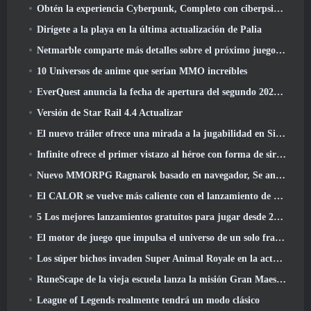
Obtén la experiencia Cyberpunk, Completo con ciberpsicosis, En el próximo evento cruzado de Apex Legends
Dirígete a la playa en la última actualización de Palia
Netmarble comparte más detalles sobre el próximo juego de nivelación en solitario, Nivelación en solitario: KARMA en la Anime Expo
10 Universos de anime que serían MMO increíbles
EverQuest anuncia la fecha de apertura del segundo 2026 Servidor de expansión con bloqueo de tiempo
Versión de Star Rail 4.4 Actualizar
El nuevo tráiler ofrece una mirada a la jugabilidad en Silver Palace
Infinite ofrece el primer vistazo al héroe con forma de sirena que llegará en SS13: Recuperación de la vista
Nuevo MMORPG Ragnarok basado en navegador, Se anuncia el universo Ragnarok
El CALOR se vuelve más caliente con el lanzamiento de un nuevo mapa del desierto
5 Los mejores lanzamientos gratuitos para jugar desde 2025, ¿Todavía vale la pena jugar? 2026?
El motor de juego que impulsa el universo de un solo fragmento de Eve Online ahora es de código abierto
Los súper bichos invaden Super Animal Royale en la actualización 'Super Natural'
RuneScape de la vieja escuela lanza la misión Gran Maestro 'The Blood Moon Rises', Poniendo fin a una línea de búsqueda de 20 años
League of Legends realmente tendrá un modo clásico