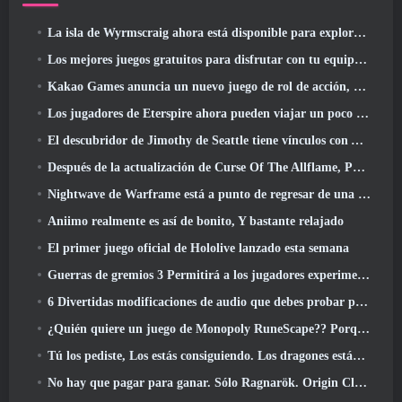
La isla de Wyrmscraig ahora está disponible para explorar en RuneScape de la vieja escuela
Los mejores juegos gratuitos para disfrutar con tu equipo (2026)
Kakao Games anuncia un nuevo juego de rol de acción, doncella guardiana
Los jugadores de Eterspire ahora pueden viajar un poco en el tiempo... como regalo
El descubridor de Jimothy de Seattle tiene vínculos con ArenaNet, Por supuesto que lo agregarán a Guild Wars 2
Después de la actualización de Curse Of The Allflame, Path Of Exile anuncia varios cambios según los comentarios
Nightwave de Warframe está a punto de regresar de una manera impactante
Aniimo realmente es así de bonito, Y bastante relajado
El primer juego oficial de Hololive lanzado esta semana
Guerras de gremios 3 Permitirá a los jugadores experimentar el mundo de Tyria antes de que los dragones ancianos despertaran
6 Divertidas modificaciones de audio que debes probar para Marvel Rivals
¿Quién quiere un juego de Monopoly RuneScape?? Porque uno está en camino
Tú los pediste, Los estás consiguiendo. Los dragones están llegando a Albion Online
No hay que pagar para ganar. Sólo Ragnarök. Origin Classic se lanza en julio 23