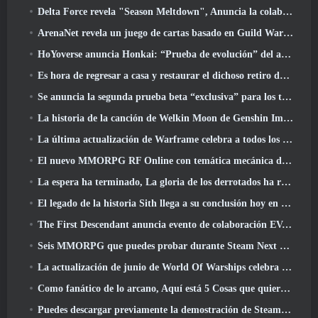
Delta Force revela "Season Meltdown", Anuncia la colaboración de Rainbow Six Siege
ArenaNet revela un juego de cartas basado en Guild Wars, Atado a la niebla
HoYoverse anuncia Honkai: “Prueba de evolución” del anime Nexus
Es hora de regresar a casa y restaurar el dichoso retiro donde se encuentran los vientos
Se anuncia la segunda prueba beta “exclusiva” para los tomadores de tiempo del shooter de supervivencia en equipo
La historia de la canción de Welkin Moon de Genshin Impact llega y termina.. en la luna
La última actualización de Warframe celebra a todos los papás espaciales
El nuevo MMORPG RF Online con temática mecánica de Netmarble se lanza a nivel mundial
La espera ha terminado, La gloria de los derrotados ha regresado
El legado de la historia Sith llega a su conclusión hoy en la última actualización de SWTOR
The First Descendant anuncia evento de colaboración EVANGELION
Seis MMORPG que puedes probar durante Steam Next Fest
La actualización de junio de World Of Warships celebra el Día de la Independencia de EE. UU. con una nueva campaña narrativa
Como fanático de lo arcano, Aquí está 5 Cosas que quiero ver del MMO de Riot
Puedes descargar previamente la demostración de Steam Next Fest de Embers Of The Uncrowned Tomorrow