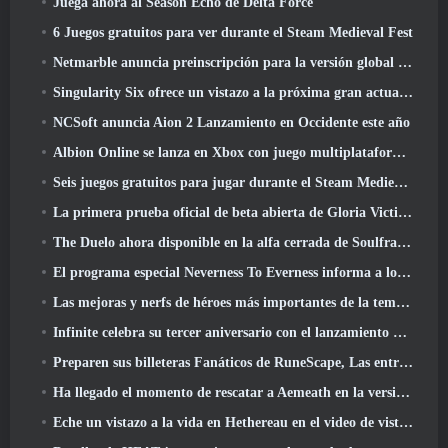
Juega ahora al Season Echo de Delta Force
6 Juegos gratuitos para ver durante el Steam Medieval Fest
Netmarble anuncia preinscripción para la versión global del MMORPG de ciencia ficción RF Online Next
Singularity Six ofrece un vistazo a la próxima gran actualización de Palia The Royal Highlands
NCSoft anuncia Aion 2 Lanzamiento en Occidente este año
Albion Online se lanza en Xbox con juego multiplataforma completo
Seis juegos gratuitos para jugar durante el Steam Medieval Fest
La primera prueba oficial de beta abierta de Gloria Victis comienza hoy
The Duelo ahora disponible en la alfa cerrada de Soulframe
El programa especial Neverness To Everness informa a los jugadores qué esperar en los lanzamientos
Las mejoras y nerfs de héroes más importantes de la temporada 7.5
Infinite celebra su tercer aniversario con el lanzamiento de Lunaria SS12 hoy
Preparen sus billeteras Fanáticos de RuneScape, Las entradas para RuneFest están a punto de salir a la venta
Ha llegado el momento de rescatar a Aemeath en la versión de Wuthering Waves 3.3 Actualizar
Eche un vistazo a la vida en Hethereau en el video de vista previa del juego de lanzamiento de Neverness To Everness