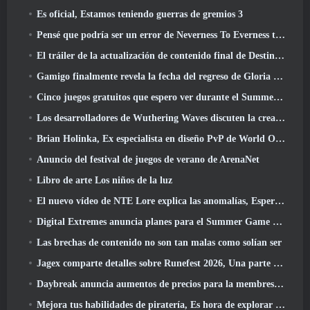
Es oficial, Estamos teniendo guerras de gremios 3
Pensé que podría ser un error de Neverness To Everness tener el evento Porsche Collab Gacha tan temprano, Pero me equivoqué
El tráiler de la actualización de contenido final de Destiny 2 es un grito de guerra
Gamigo finalmente revela la fecha del regreso de Gloria Victis, ¿Sobrevivirá la segunda vez??
Cinco juegos gratuitos que espero ver durante el Summer Game Fest
Los desarrolladores de Wuthering Waves discuten la creación de la secuencia de batalla Lahai-Roi Mech
Brian Holinka, Ex especialista en diseño PvP de World Of Warcraft, Se une al equipo MMO de League Of Legends
Anuncio del festival de juegos de verano de ArenaNet
Libro de arte Los niños de la luz
El nuevo vídeo de NTE Lore explica las anomalías, Esperar, Y cómo una organización "secreta" lo rastrea todo
Digital Extremes anuncia planes para el Summer Game Fest
Las brechas de contenido no son tan malas como solían ser
Jagex comparte detalles sobre Runefest 2026, Una parte de la celebración del 25 aniversario de RuneScape IP
Daybreak anuncia aumentos de precios para la membresía VIP de Lord Of The Rings Online
Mejora tus habilidades de piratería, Es hora de explorar Night City en Wuthering Waves