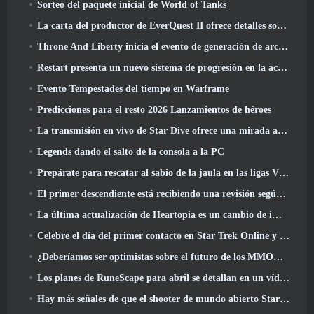
Sorteo del paquete inicial de World of Tanks
La carta del productor de EverQuest II ofrece detalles sobre el servidor de expansión con tiempo bloqueado
Throne And Liberty inicia el evento de generación de archboss doble
Restart presenta un nuevo sistema de progresión en la actualización de la temporada SS4
Evento Tempestades del tiempo en Warframe
Predicciones para el resto 2026 Lanzamientos de héroes
La transmisión en vivo de Star Dive ofrece una mirada al juego en acción antes del lanzamiento
Legends dando el salto de la consola a la PC
Prepárate para rescatar al sabio de la jaula en las ligas VI de RuneScape de la vieja escuela: Pactos demoniacos
El primer descendiente está recibiendo una revisión según Dev Stream
La última actualización de Heartopia es un cambio de imagen al estilo de Alicia en el país de las maravillas
Celebre el día del primer contacto en Star Trek Online y gane una nueva versión del Nobel Intel Battlecruiser
¿Deberíamos ser optimistas sobre el futuro de los MMORPG??
Los planes de RuneScape para abril se detallan en un vídeo para desarrolladores
Hay más señales de que el shooter de mundo abierto StarCraft podría ser algo real