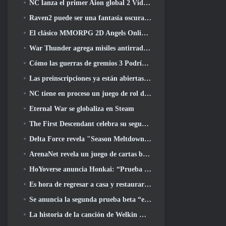
NC lanza el primer Aion global 2 Vídeo para desarrolladores, Compartir detalles sobre el juego
Raven2 puede ser una fantasía oscura, Pero eso no detiene la diversión del verano
El clásico MMORPG 2D Angels Online global se lanza hoy
War Thunder agrega misiles antirradiación y medidas de soporte electrónico en la actualización de caballería pesada
Cómo las guerras de gremios 3 Podría estar buscando innovar en el espacio MMO
Las preinscripciones ya están abiertas para MIRESI de Smilegate: Futuro invisible
NC tiene en proceso un juego de rol de Magical Girl con un estilo artístico inspirado en el anime de los 90
Eternal War se globaliza en Steam
The First Descendant celebra su segundo aniversario con Descendant Fest 2026 Arroyo
Delta Force revela "Season Meltdown", Anuncia la colaboración de Rainbow Six Siege
ArenaNet revela un juego de cartas basado en Guild Wars, Atado a la niebla
HoYoverse anuncia Honkai: “Prueba de evolución” del anime Nexus
Es hora de regresar a casa y restaurar el dichoso retiro donde se encuentran los vientos
Se anuncia la segunda prueba beta “exclusiva” para los tomadores de tiempo del shooter de supervivencia en equipo
La historia de la canción de Welkin Moon de Genshin Impact llega y termina.. en la luna