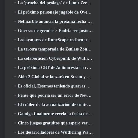
La 'prueba del prólogo' de Limit Zero Breakers comienza hoy
El próximo personaje jugable de Overwatch parece ser un jefe criminal cyborg con exceso de trabajo
Netmarble anuncia la próxima fecha de lanzamiento global de RF Online
Guerras de gremios 3 Podría ser justo lo que la industria de los MMO necesita ahora mismo
Los avatares de RuneScape reciben una revisión en la mayor actualización visual del juego en los últimos diez años
La tercera temporada de Zenless Zone Zero comienza con un viaje a una isla Bangboo en el cielo, Y a la plataforma Steam
La colaboración Cyberpunk de Wuthering Waves es exactamente lo que quiero de mis eventos cruzados de videojuegos
La próxima CBT de Aniimo está en camino... Y, Tenemos una ventana de lanzamiento oficial
Aión 2 Global se lanzará en Steam y Purple a finales de este año
Es oficial, Estamos teniendo guerras de gremios 3
Pensé que podría ser un error de Neverness To Everness tener el evento Porsche Collab Gacha tan temprano, Pero me equivoqué
El tráiler de la actualización de contenido final de Destiny 2 es un grito de guerra
Gamigo finalmente revela la fecha del regreso de Gloria Victis, ¿Sobrevivirá la segunda vez??
Cinco juegos gratuitos que espero ver durante el Summer Game Fest
Los desarrolladores de Wuthering Waves discuten la creación de la secuencia de batalla Lahai-Roi Mech