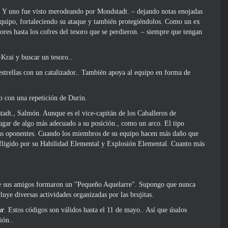
.. Y uno fue visto merodeando por Mondstadt. – dejando notas enojadas
 equipo, fortaleciendo su ataque y también protegiéndolos. Como un ex
dores hasta los cofres del tesoro que se perdieron. – siempre que tengan
Krai y buscar un tesoro..
strellas con un catalizador.. También apoya al equipo en forma de
o con una repetición de Durin.
tadt., Salmón. Aunque es el vice-capitán de los Caballeros de
ugar de algo más adecuado a su posición., como un arco. El tipo
 sus oponentes. Cuando los miembros de su equipo hacen más daño que
infligido por su Habilidad Elemental y Explosión Elemental. Cuanto más
de sus amigos formaron un "Pequeño Aquelarre". Supongo que nunca
luye diversas actividades organizadas por las brujitas.
ar
. Estos códigos son válidos hasta el 11 de mayo.. Así que úsalos
ión..