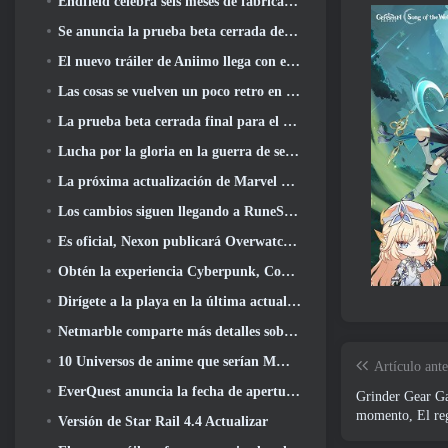
Endfield celebra seis meses de fábricas y tirolesas durante su próxima actualización
Se anuncia la prueba beta cerrada de la tercera etapa de las batallas de infantería de Of War Thunder
El nuevo tráiler de Aniimo llega con el lanzamiento de la última prueba beta cerrada
Las cosas se vuelven un poco retro en la temporada final 11 Actualizar
La prueba beta cerrada final para el shooter F2P Sudden Attack Zero Point de Nexon comenzó hoy
Lucha por la gloria en la guerra de servidores de Lineage II
La próxima actualización de Marvel Rivals lleva la lucha a los dioses
Los cambios siguen llegando a RuneScape. Esta vez es vivienda para jugadores
Es oficial, Nexon publicará Overwatch en Corea del Sur en el futuro
Obtén la experiencia Cyberpunk, Completo con ciberpsicosis, En el próximo evento cruzado de Apex Legends
Dirígete a la playa en la última actualización de Palia
Netmarble comparte más detalles sobre el próximo juego de nivelación en solitario, Nivelación en solitario: KARMA en la Anime Expo
10 Universos de anime que serían MMO increíbles
Artículo ante
EverQuest anuncia la fecha de apertura del segundo 2026 Servidor de expansión con bloqueo de tiempo
Grinder Gear Ga
momento, El reg
Versión de Star Rail 4.4 Actualizar