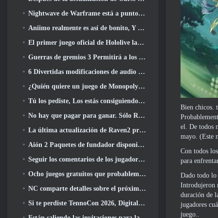
Nightwave de Warframe está a punto de regresar de una manera impactante
Aniimo realmente es así de bonito, Y bastante relajado
El primer juego oficial de Hololive lanzado esta semana
Guerras de gremios 3 Permitirá a los jugadores experimentar el mundo de Tyria antes de que los dragones ancianos despertaran
6 Divertidas modificaciones de audio que debes probar para Marvel Rivals
¿Quién quiere un juego de Monopoly RuneScape?? Porque uno está en camino
Tú los pediste, Los estás consiguiendo. Los dragones están llegando a Albion Online
Bien chicos. 
No hay que pagar para ganar. Sólo Ragnarök. Origin Classic se lanza en julio 23
Probablemente
el. De todos 
La última actualización de Raven2 presenta el sistema de despertar de habilidades, Brindar a los jugadores más formas de mejorar sus habilidades
mayo. (Este n
Aión 2 Paquetes de fundador disponibles para su compra, Completo con cinco días de acceso anticipado
Con todos los
Seguir los comentarios de los jugadores, Los jugadores de League Of Legends Classic no tendrán que pagar por máscaras clásicas
para enfrenta
Ocho juegos gratuitos que probablemente pasaste por alto y que forman parte del Train Fest de Steam
Dado todo lo 
Introdujeron 
NC comparte detalles sobre el próximo acceso anticipado de Aion 2
duración de l
Si te perdiste TennoCon 2026, Digital Extremes comparte todos los paneles
jugadores cuá
juego..
Están saliendo las invitaciones para la prueba de “dicotomía” de Silver Palace