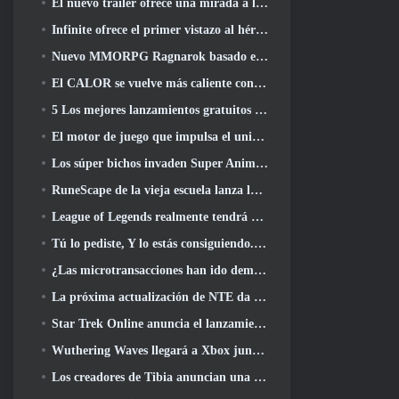
El nuevo tráiler ofrece una mirada a la jugabilidad en Silver Palace
Infinite ofrece el primer vistazo al héroe con forma de sirena que llegará en SS13: Recuperación de la vista
Nuevo MMORPG Ragnarok basado en navegador, Se anuncia el universo Ragnarok
El CALOR se vuelve más caliente con el lanzamiento de un nuevo mapa del desierto
5 Los mejores lanzamientos gratuitos para jugar desde 2025, ¿Todavía vale la pena jugar? 2026?
El motor de juego que impulsa el universo de un solo fragmento de Eve Online ahora es de código abierto
Los súper bichos invaden Super Animal Royale en la actualización 'Super Natural'
RuneScape de la vieja escuela lanza la misión Gran Maestro 'The Blood Moon Rises', Poniendo fin a una línea de búsqueda de 20 años
League of Legends realmente tendrá un modo clásico
Tú lo pediste, Y lo estás consiguiendo. Los gremios ahora están disponibles en Eterspire
¿Las microtransacciones han ido demasiado lejos en los juegos gratuitos??
La próxima actualización de NTE da un paso atrás hacia un juego de mesa de fantasía
Star Trek Online anuncia el lanzamiento de la próxima temporada “Undiscovered”
Wuthering Waves llegará a Xbox junto con la versión 3.5 Actualizar
Los creadores de Tibia anuncian una nueva prueba del MMORPG de zombis de la vieja escuela, Persistir en línea