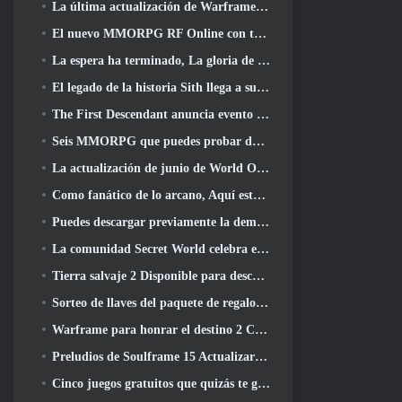
La última actualización de Warframe celebra a todos los papás espaciales
El nuevo MMORPG RF Online con temática mecánica de Netmarble se lanza a nivel mundial
La espera ha terminado, La gloria de los derrotados ha regresado
El legado de la historia Sith llega a su conclusión hoy en la última actualización de SWTOR
The First Descendant anuncia evento de colaboración EVANGELION
Seis MMORPG que puedes probar durante Steam Next Fest
La actualización de junio de World Of Warships celebra el Día de la Independencia de EE. UU. con una nueva campaña narrativa
Como fanático de lo arcano, Aquí está 5 Cosas que quiero ver del MMO de Riot
Puedes descargar previamente la demostración de Steam Next Fest de Embers Of The Uncrowned Tomorrow
La comunidad Secret World celebra el 14º aniversario con un misterio que deberán resolver juntos
Tierra salvaje 2 Disponible para descargar gratis (y mantener) Por tiempo limitado
Sorteo de llaves del paquete de regalo Crystal Saga Nova
Warframe para honrar el destino 2 Con título y actividad especial en el juego
Preludios de Soulframe 15 Actualizar botín y pesca
Cinco juegos gratuitos que quizás te guste probar durante el Bullet Fest