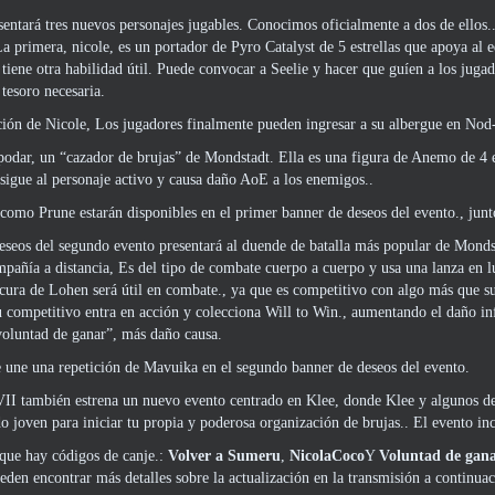
entará tres nuevos personajes jugables. Conocimos oficialmente a dos de ellos
La primera, nicole, es un portador de Pyro Catalyst de 5 estrellas que apoya al
 tiene otra habilidad útil. Puede convocar a Seelie y hacer que guíen a los juga
 tesoro necesaria.
ción de Nicole, Los jugadores finalmente pueden ingresar a su albergue en Nod-
odar, un “cazador de brujas” de Mondstadt. Ella es una figura de Anemo de 4 e
igue al personaje activo y causa daño AoE a los enemigos..
como Prune estarán disponibles en el primer banner de deseos del evento., junt
deseos del segundo evento presentará al duende de batalla más popular de Monds
pañía a distancia, Es del tipo de combate cuerpo a cuerpo y usa una lanza en l
ocura de Lohen será útil en combate., ya que es competitivo con algo más que
tu competitivo entra en acción y colecciona Will to Win., aumentando el daño 
oluntad de ganar”, más daño causa.
 une una repetición de Mavuika en el segundo banner de deseos del evento.
VII también estrena un nuevo evento centrado en Klee, donde Klee y algunos 
o joven para iniciar tu propia y poderosa organización de brujas.. El evento inc
que hay códigos de canje.:
Volver a Sumeru
,
NicolaCoco
Y
Voluntad de gan
eden encontrar más detalles sobre la actualización en la transmisión a continuac