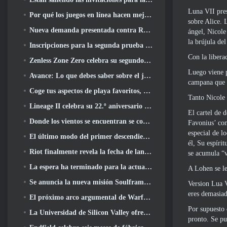
Luna VII pres
Por qué los juegos en línea hacen mejor anime que el anime hace juegos
sobre Alice. 
Nueva demanda presentada contra Roblox en Oregon alegando un incidente de preparación infantil
ángel, Nicole
la brújula del
Inscripciones para la segunda prueba cerrada mundial de Global MapleStory Classic
Con la libera
Zenless Zone Zero celebra su segundo aniversario ofreciendo a los jugadores la posibilidad de elegir un agente de rango S gratuito
Luego viene p
Avance: Lo que debes saber sobre el juego de recolección de criaturas de HoYoverse, Honkai: Alma de enlace
campana que s
Coge tus aspectos de playa favoritos, Los juegos de verano han regresado a Overwatch
Tanto Nicole 
Lineage II celebra su 22.º aniversario con un álbum en vinilo de edición coleccionista
El cartel de 
Donde los vientos se encuentran se convierte en una versión “Eastern Steampunk” 2.0
Favonius’ com
especial de l
El último modo del primer descendiente reúne las difíciles batallas de intercepción del vacío y las profundidades
él, Su espíri
Riot finalmente revela la fecha de lanzamiento del modo clásico de League Of Legends
se acumula “v
La espera ha terminado para la actualización de alojamiento para grandes jugadores de RuneScape
A Lohen se le
Se anuncia la nueva misión Soulframe Fable
Version Lua 
eres demasiad
El próximo arco argumental de Warframe lleva a los jugadores a un mapa estelar completamente nuevo, El sistema Tau
Por supuesto 
La Universidad de Silicon Valley ofrece becas para juegos y algunos de los requisitos son interesantes
pronto. Se pu