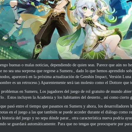
tengo buenas o malas noticias, dependiendo de quien seas. Parece que aún no 
 no sea una sorpresa que regrese a Sumeru., dado lo que hemos aprendido sobre 
modos, aparecerá en la próxima actualización de Genshin Impact, Versión Luna V
ombre es un retroceso.) Aparentemente será tan molesto como el Dottore que t
 problemas en Sumeru, Los jugadores del juego de rol gratuito de mundo abiert
rlo.. Estos incluyen la Academia y los habitantes del desierto., así como cierto g
que pasó entre el tiempo que pasamos en Sumeru y ahora, los desarrolladores ha
notas en el juego a las que también se puede acceder durante el diálogo como re
a historia del juego y no sepa dónde parar., otra característica nueva podría ayu
ndo se guardará automáticamente. Para que no tengas que preocuparte por parar 