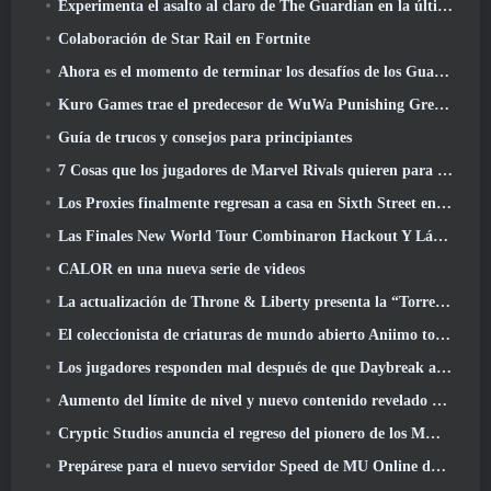
Experimenta el asalto al claro de The Guardian en la última actualización de Guild Wars 2 que comienza hoy
Colaboración de Star Rail en Fortnite
Ahora es el momento de terminar los desafíos de los Guardianes de la Llama en Path Of Exile durante Legacy Of Phrecia
Kuro Games trae el predecesor de WuWa Punishing Grey Raven a Steam
Guía de trucos y consejos para principiantes
7 Cosas que los jugadores de Marvel Rivals quieren para el juego 2026
Los Proxies finalmente regresan a casa en Sixth Street en la versión de Zenless Zone Zero 2.6 Actualizar
Las Finales New World Tour Combinaron Hackout Y Láseres Orbitales
CALOR en una nueva serie de videos
La actualización de Throne & Liberty presenta la “Torre de la codicia” generada aleatoriamente
El coleccionista de criaturas de mundo abierto Aniimo toca las notas correctas
Los jugadores responden mal después de que Daybreak anunciara planes para saltarse las hojas de ruta de EverQuest y EQ2
Aumento del límite de nivel y nuevo contenido revelado en Phantasy Star Online 2: Corriente de onda titular de NGS
Cryptic Studios anuncia el regreso del pionero de los MMO Jack Emmert como director ejecutivo
Prepárese para el nuevo servidor Speed ​​de MU Online durante el evento previo