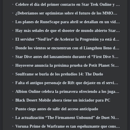
Celebre el día del primer contacto en Star Trek Online y gane una nueva versión del Nobel Intel Battlecruiser
¿Deberíamos ser optimistas sobre el futuro de los MMORPG??
Los planes de RuneScape para abril se detallan en un vídeo para desarrolladores
Hay más señales de que el shooter de mundo abierto StarCraft podría ser algo real
El servidor “NosFire” de Acelerar la Progresión ya está disponible en NosTale
Donde los vientos se encuentran con el Liangzhou lleno de nieve ahora disponible con el lanzamiento de la versión 1.5
Star Dive antes del lanzamiento durante el “First Dive Show”
Hoyoverse anuncia la próxima prueba de Petit Planet Stardrift
Soulframe se burla de los preludios 14: The Duelo
Falta el antiguo personaje de Rift que dejaste en el servidor muerto? Gamigo tiene una solución para eso
Albion Online celebra la primavera ofreciendo a los jugadores una linda montura de conejito
Black Desert Mobile ahora tiene un iniciador para PC
Punto ciego antes de salir del acceso anticipado
La actualización “The Firmament Unbound” de Duet Night Abyss concluye la historia de Huaxu
Voruna Prime de Warframe es tan espeluznante que consiguió su propio tráiler de Red Band