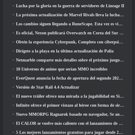
Lucha por la gloria en la guerra de servidores de Lineage II
La próxima actualización de Marvel Rivals lleva la lucha a los dioses
Los cambios siguen llegando a RuneScape. Esta vez es vivienda para jugadores
Es oficial, Nexon publicará Overwatch en Corea del Sur en el futuro
Obtén la experiencia Cyberpunk, Completo con ciberpsicosis, En el próximo evento cruzado de Apex Legends
Dirígete a la playa en la última actualización de Palia
Netmarble comparte más detalles sobre el próximo juego de nivelación en solitario, Nivelación en solitario: KARMA en la Anime Expo
10 Universos de anime que serían MMO increíbles
EverQuest anuncia la fecha de apertura del segundo 2026 Servidor de expansión con bloqueo de tiempo
Versión de Star Rail 4.4 Actualizar
El nuevo tráiler ofrece una mirada a la jugabilidad en Silver Palace
Infinite ofrece el primer vistazo al héroe con forma de sirena que llegará en SS13: Recuperación de la vista
Nuevo MMORPG Ragnarok basado en navegador, Se anuncia el universo Ragnarok
El CALOR se vuelve más caliente con el lanzamiento de un nuevo mapa del desierto
5 Los mejores lanzamientos gratuitos para jugar desde 2025, ¿Todavía vale la pena jugar? 2026?