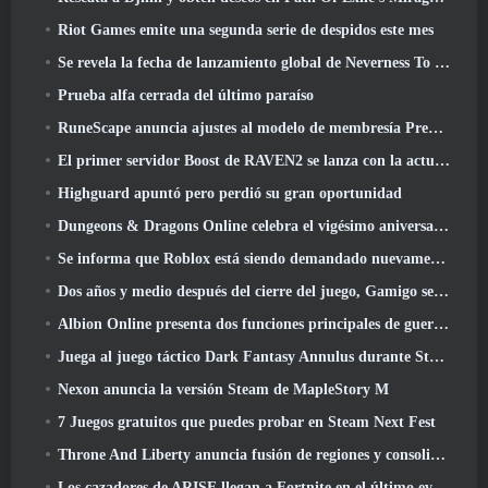
Riot Games emite una segunda serie de despidos este mes
Se revela la fecha de lanzamiento global de Neverness To Everness
Prueba alfa cerrada del último paraíso
RuneScape anuncia ajustes al modelo de membresía Premier para tener en cuenta los cambios recientes en el MMORPG
El primer servidor Boost de RAVEN2 se lanza con la actualización de hoy
Highguard apuntó pero perdió su gran oportunidad
Dungeons & Dragons Online celebra el vigésimo aniversario de Natural con misiones y recompensas especiales
Se informa que Roblox está siendo demandado nuevamente por “prácticas que ponen en peligro y explotan a los niños”
Dos años y medio después del cierre del juego, Gamigo se burla del regreso del MMO medieval Glory Victis
Albion Online presenta dos funciones principales de guerra de facciones en la actualización Realm Divided Part II
Juega al juego táctico Dark Fantasy Annulus durante Steam Next Fest
Nexon anuncia la versión Steam de MapleStory M
7 Juegos gratuitos que puedes probar en Steam Next Fest
Throne And Liberty anuncia fusión de regiones y consolidación de servidores
Los cazadores de ARISE llegan a Fortnite en el último evento de colaboración