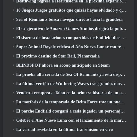
Deathwing regresa a Hearthstone en la próxima expansión de Cataclysm
10 Juegos Juegos gratuitos que quizás hayas olvidado y que participan en el PvP Fest de Steam
Sea of ​​Remnants busca navegar directo hacia la grandeza
El ex ejecutivo de Amazon Games Studios dirigirá la publicación occidental de Aion 2
El sistema de instalaciones compartidas de Endfield dice sobre los jugadores
Super Animal Royale celebra el Año Nuevo Lunar con tres semanas de eventos de Super Horse
El próximo destino de Star Rail, Planarcadia
BLINDSPOT ahora en acceso anticipado en Steam
La prueba alfa cerrada de Sea Of Remnants ya está disponible
La última versión de Wuthering Waves trae grandes novedades y cambios en la calidad de vida
Vendetta recupera a Talon en la primera historia de un año de duración en Overwatch (Sin "2", Blizzard está dejando eso)
La morfosis de la temporada de Delta Force trae un nuevo mapa, Modos, Y mejoras solicitadas por los jugadores
El parche Endfield otorgará a cada jugador un personaje gratuito de seis estrellas de su elección
Celebre el Año Nuevo Luna con el lanzamiento de la maravilla invernal de Palia: Actualización de Año Nuevo de Riffrocin
La verdad revelada en la última transmisión en vivo