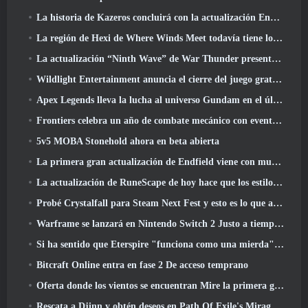
La historia de Kazeros concluirá con la actualización Ends Of The Abyss de Lost Ark
La región de Hexi de Where Winds Meet todavía tiene lo que los jugadores aman y al mismo tiempo es una experiencia única
La actualización “Ninth Wave” de War Thunder presenta aviones de rango IX
Wildlight Entertainment anuncia el cierre del juego gratuito Hero Shooter Highguard
Apex Legends lleva la lucha al universo Gundam en el último evento cruzado
Frontiers celebra un año de combate mecánico con eventos de aniversario
5v5 MOBA Stonehold ahora en beta abierta
La primera gran actualización de Endfield viene con muchas optimizaciones
La actualización de RuneScape de hoy hace que los estilos de combate originales del MMORPG sean más fáciles de aprender
Probé Crystalfall para Steam Next Fest y esto es lo que aprendí
Warframe se lanzará en Nintendo Switch 2 Justo a tiempo para la próxima actualización importante, El fotógrafo de sombras
Si ha sentido que Eterspire "funciona como una mierda", El director creativo dice que ya no es así
Bitcraft Online entra en fase 2 De acceso temprano
Oferta donde los vientos se encuentran Mire la primera gran expansión en la transmisión en vivo de Hexi
Rescata a Djinn y obtén deseos en Path Of Exile's Mirage League