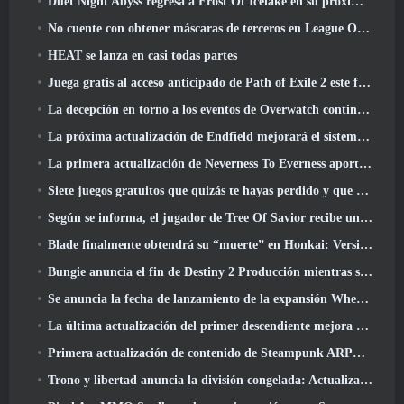
Duet Night Abyss regresa a Frost Of Icelake en su próxima actualización Steampunk
No cuente con obtener máscaras de terceros en League Of Legends
HEAT se lanza en casi todas partes
Juega gratis al acceso anticipado de Path of Exile 2 este fin de semana
La decepción en torno a los eventos de Overwatch continúa 10 Año Aniversario
La próxima actualización de Endfield mejorará el sistema de fábrica
La primera actualización de Neverness To Everness aporta mucho a la mesa
Siete juegos gratuitos que quizás te hayas perdido y que forman parte del Steam Ocean Fest
Según se informa, el jugador de Tree Of Savior recibe un premio especial por gastar 100.000 dólares en el juego
Blade finalmente obtendrá su “muerte” en Honkai: Versión de riel en estrella 4.3
Bungie anuncia el fin de Destiny 2 Producción mientras se preparan para trabajar en nuevos proyectos
Se anuncia la fecha de lanzamiento de la expansión Where Winds Meet “Imperial Palace”
La última actualización del primer descendiente mejora el ciclo agrícola y actualiza el modo Embestida
Primera actualización de contenido de Steampunk ARPG Crystalfall para abordar las "preocupaciones clave de los jugadores"
Trono y libertad anuncia la división congelada: Actualización Nix