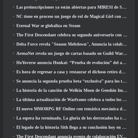
Las preinscripciones ya están abiertas para MIRESI de Smilegate: Futuro invisible
NC tiene en proceso un juego de rol de Magical Girl con un estilo artístico inspirado en el anime de los 90
Eternal War se globaliza en Steam
The First Descendant celebra su segundo aniversario con Descendant Fest 2026 Arroyo
Delta Force revela "Season Meltdown", Anuncia la colaboración de Rainbow Six Siege
ArenaNet revela un juego de cartas basado en Guild Wars, Atado a la niebla
HoYoverse anuncia Honkai: “Prueba de evolución” del anime Nexus
Es hora de regresar a casa y restaurar el dichoso retiro donde se encuentran los vientos
Se anuncia la segunda prueba beta “exclusiva” para los tomadores de tiempo del shooter de supervivencia en equipo
La historia de la canción de Welkin Moon de Genshin Impact llega y termina.. en la luna
La última actualización de Warframe celebra a todos los papás espaciales
El nuevo MMORPG RF Online con temática mecánica de Netmarble se lanza a nivel mundial
La espera ha terminado, La gloria de los derrotados ha regresado
El legado de la historia Sith llega a su conclusión hoy en la última actualización de SWTOR
The First Descendant anuncia evento de colaboración EVANGELION