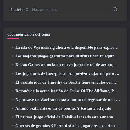
Noticias
Buscar noticias
documentación del tema
La isla de Wyrmscraig ahora está disponible para explorar en RuneScape de la vieja escuela
Los mejores juegos gratuitos para disfrutar con tu equipo (2026)
Kakao Games anuncia un nuevo juego de rol de acción, doncella guardiana
Los jugadores de Eterspire ahora pueden viajar un poco en el tiempo... como regalo
El descubridor de Jimothy de Seattle tiene vínculos con ArenaNet, Por supuesto que lo agregarán a Guild Wars 2
Después de la actualización de Curse Of The Allflame, Path Of Exile anuncia varios cambios según los comentarios
Nightwave de Warframe está a punto de regresar de una manera impactante
Aniimo realmente es así de bonito, Y bastante relajado
El primer juego oficial de Hololive lanzado esta semana
Guerras de gremios 3 Permitirá a los jugadores experimentar el mundo de Tyria antes de que los dragones ancianos despertaran