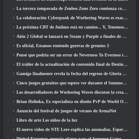
La tercera temporada de Zenless Zone Zero comienza con un viaje a una isla Bangboo en el cielo, Y a la plataforma Steam
La colaboración Cyberpunk de Wuthering Waves es exactamente lo que quiero de mis eventos cruzados de videojuegos
La próxima CBT de Aniimo está en camino... Y, Tenemos una ventana de lanzamiento oficial
Aión 2 Global se lanzará en Steam y Purple a finales de este año
Es oficial, Estamos teniendo guerras de gremios 3
Pensé que podría ser un error de Neverness To Everness tener el evento Porsche Collab Gacha tan temprano, Pero me equivoqué
El tráiler de la actualización de contenido final de Destiny 2 es un grito de guerra
Gamigo finalmente revela la fecha del regreso de Gloria Victis, ¿Sobrevivirá la segunda vez??
Cinco juegos gratuitos que espero ver durante el Summer Game Fest
Los desarrolladores de Wuthering Waves discuten la creación de la secuencia de batalla Lahai-Roi Mech
Brian Holinka, Ex especialista en diseño PvP de World Of Warcraft, Se une al equipo MMO de League Of Legends
Anuncio del festival de juegos de verano de ArenaNet
Libro de arte Los niños de la luz
El nuevo vídeo de NTE Lore explica las anomalías, Esperar, Y cómo una organización "secreta" lo rastrea todo
Digital Extremes anuncia planes para el Summer Game Fest