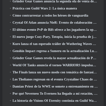
Grinder Gear Games anuncia la segunda ola de venta de entradas para ExileCon
Práctica con Guild Wars 2: La única manera
Cómo contrarrestar a todos los héroes de vanguardia
Crystal Of Atlan anuncia NieR: Evento de colaboración de autómatas
El último evento PvP de Rift ofrece a los jugadores la oportunidad de ganar hasta 4000 Créditos y un nuevo título
El nuevo juego Cozy-Pary, Totopia, inicia la prueba de juego beta cerrada
Kuro lanza el tan esperado tráiler de Wuthering Waves Cyberpunk: Cruce de Edgerunners
Genshin Impact regresa a Sumeru en la actualización Luna VII
Grinder Gear Games revela la mayor actualización de Path Of Exile II hasta el momento, El regreso de los antiguos
World Of Tanks anuncia el torneo WARRIORS impulsado por la comunidad
The Finals lanza un nuevo modo con temática de fantasía medieval, 'Dragon's Claim'
Los Tholianos regresan en el evento Crystaline Chaos de Star Trek Online
Damian Priest de la WWE se somete a entrenamiento en “The Loot Camp” en el tráiler Live Action Burst Fest de Delta Force
Por qué Neverness To Everness ha llegado a mi rotación, Por ahora
La historia de Visions Of Eternity continúa en Guild Wars 2 La próxima semana