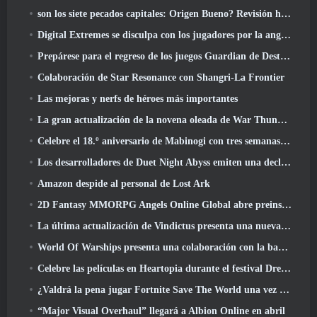
son los siete pecados capitales: Origen Bueno? Revisión honesta
Digital Extremes se disculpa con los jugadores por la angustia causada por las “invitaciones nefastas” en Warframe
Prepárese para el regreso de los juegos Guardian de Destiny 2
Colaboración de Star Resonance con Shangri-La Frontier
Las mejoras y nerfs de héroes más importantes
La gran actualización de la novena oleada de War Thunder mejora el aspecto de las batallas navales con imágenes acuáticas mejoradas
Celebre el 18.º aniversario de Mabinogi con tres semanas de eventos y recompensas
Los desarrolladores de Duet Night Abyss emiten una declaración oficial sobre un reciente incidente de malware después de la actualización del juego
Amazon despide al personal de Lost Ark
2D Fantasy MMORPG Angels Online Global abre preinscripción
La última actualización de Vindictus presenta una nueva incursión en la que los jugadores se enfrentarán al Guardián de Caliburn
World Of Warships presenta una colaboración con la banda sueca de heavy metal Sabaton
Celebre las películas en Heartopia durante el festival Dreamlight Cinematics
¿Valdrá la pena jugar Fortnite Save The World una vez que sea gratis??
“Major Visual Overhaul” llegará a Albion Online en abril