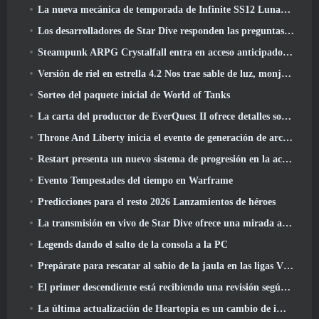
La nueva mecánica de temporada de Infinite SS12 Lunaria es una de las "mayores adiciones" al juego
Los desarrolladores de Star Dive responden las preguntas de los jugadores en una transmisión en vivo sorpresa
Steampunk ARPG Crystalfall entra en acceso anticipado, Pero no sin algunos problemas
Versión de riel en estrella 4.2 Nos trae sable de luz, monja-chuck, El baterista pionero y un emanador de euforia
Sorteo del paquete inicial de World of Tanks
La carta del productor de EverQuest II ofrece detalles sobre el servidor de expansión con tiempo bloqueado
Throne And Liberty inicia el evento de generación de archboss doble
Restart presenta un nuevo sistema de progresión en la actualización de la temporada SS4
Evento Tempestades del tiempo en Warframe
Predicciones para el resto 2026 Lanzamientos de héroes
La transmisión en vivo de Star Dive ofrece una mirada al juego en acción antes del lanzamiento
Legends dando el salto de la consola a la PC
Prepárate para rescatar al sabio de la jaula en las ligas VI de RuneScape de la vieja escuela: Pactos demoniacos
El primer descendiente está recibiendo una revisión según Dev Stream
La última actualización de Heartopia es un cambio de imagen al estilo de Alicia en el país de las maravillas