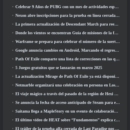
Celebrar 9 Años de PUBG con un mes de actividades especiales
Nexon abre inscripciones para la prueba en línea cerrada de abril de MapleStory Classic World
La primera actualización de Descendant March para reequilibrar el Sharen y presentar contenido nuevo
Donde los vientos se encuentran Guía de misiones de la fortaleza de Whitecrown
Warframe se prepara para celebrar el número de la suerte 13 Con eventos de aniversario
Google anuncia cambios en Android, Marcando el regreso de Fortnite a Play Store
Path Of Exile comparte una lista de correcciones en las que se está trabajando después del lanzamiento de Mirage
5 Juegos gratuitos que se lanzarán en marzo 2025
La actualización Mirage de Path Of Exile ya está disponible
Netmarble organizará una celebración en persona en Los Ángeles. Antes de los siete pecados capitales: Lanzamiento de origen
El viaje mágico a través del pasado de la región de Hexi comienza donde los vientos se encuentran hoy
Se anuncia la fecha de acceso anticipado de Steam para el ARPG Crystalfall de Steampunk
Saitama llega a MapleStory en un evento de colaboración con One-Punch Man
El último vídeo de HEAT sobre “Fundamentos” explica cómo trabajan juntos los agentes y los tanques
El tráiler de la prueba alfa cerrada de Last Paradise nos recuerda cómo es realmente sobrevivir al Apocalipsis zombi