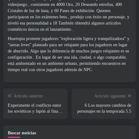
videojuego., consistente en 4000 Oro, 20 Deseando estrellas, 400
Cristales de luz de luna, y 60 Pases de exhibición. Quienes
participaron en los exámenes beta., produjo con éxito un personaje, y
niveló esa personalidad a 18 También obtendrá algunos artículos
cosméticos únicos en el lanzamiento..
Heartopia promete jugadores “exploración ligera y tranquilizadora” y
“tareas leves” planeado para ser relajante para los jugadores en lugar
de aburrido. Algo que lo diferencia de muchos juegos relajantes es su
configuración.. En lugar de ser una isla, ciudad, o algo comparable,
está ambientado en un ambiente urbano, permitiendo encuentros en
tiempo real con otros jugadores además de NPC.
Artículo anterior
Artículo siguiente
Experimente el conflicto entre
6 Los mayores cambios de
los soviéticos y Japón al final
personajes en la temporada 5.5
de la Segunda Guerra Mundial
en la actualización del “Frente
del Lejano Oriente” de
Buscar noticias
Enlisted