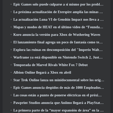
Epic Games solo puede culparse a sí mismo por los problemas recientes
La próxima actualización de Eterspire amplía las minas enanas y ofrece una revisión completa del combate contra jefes
La actualización Luna VI de Genshin Impact nos lleva a ese lugar del que Mondstadt sigue hablando pero que nunca hemos visto
Mapas y modos de HEAT en el último vídeo de “Foundations”
Kuro anuncia la versión para Xbox de Wuthering Waves
El lanzamiento final agrega un poco de fantasía como temporada 10 Lanzamientos
Explora las ruinas en descomposición del "Imperio Walthen" en la próxima gran actualización de RAVEN2
Warframe ya está disponible en Nintendo Switch 2, Justo a tiempo para el lanzamiento de Shadowgrapher
Temporada de Marvel Rivals White Fox 7 Debut
Albion Online llegará a Xbox en abril
Star Trek Online lanza un minidocumental sobre los orígenes de la Federación para celebrar el 16º aniversario
Epic Games anuncia despidos de más de 1000 Empleados, Citando "Descenso en el compromiso de Fortnite"
Las cosas están a punto de ponerse eléctricas en el próximo evento Aftershock de Apex Legends
Pawprint Studios anuncia que Aniimo llegará a PlayStation 5 Y la tienda de Epic Games en los lanzamientos
La primera parte de la “mayor expansión de área” en la historia de RuneScape se lanza hoy