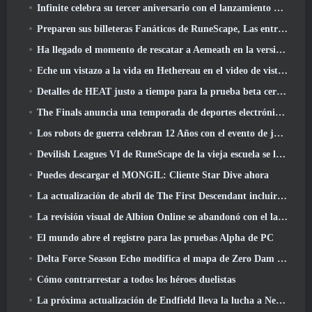
Infinite celebra su tercer aniversario con el lanzamiento de Lunaria SS12 hoy
Preparen sus billeteras Fanáticos de RuneScape, Las entradas para RuneFest están a punto de salir a la venta
Ha llegado el momento de rescatar a Aemeath en la versión de Wuthering Waves 3.3 Actualizar
Eche un vistazo a la vida en Hethereau en el video de vista previa del juego de lanzamiento de Neverness To Everness
Detalles de HEAT justo a tiempo para la prueba beta cerrada
The Finals anuncia una temporada de deportes electrónicos de 200.000 dólares
Los robots de guerra celebran 12 Años con el evento de juegos robóticos marcianos
Devilish Leagues VI de RuneScape de la vieja escuela se lanza hoy
Puedes descargar el MONGIL: Cliente Star Dive ahora
La actualización de abril de The First Descendant incluirá la versión Beta del nuevo contenido del juego final
La revisión visual de Albion Online se abandonó con el lanzamiento de la actualización Radiant Wilds hoy
El mundo abre el registro para las pruebas Alpha de PC
Delta Force Season Echo modifica el mapa de Zero Dam y amplía la jugabilidad de operaciones
Cómo contrarrestar a todos los héroes duelistas
La próxima actualización de Endfield lleva la lucha a Nefarith