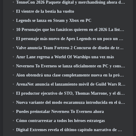
TennoCon 2026 Paquete digital y merchandising ahora disponibles para comprar
El vientre de la bestia ha vuelto
Legends se lanza en Steam y Xbox en PC
10 Personajes que los fanáticos quieren en el 2026 La lista de Marvel Rivals es la que tiene más probabilidades de suceder
El personaje más nuevo de Apex Legends es un poco un demonio de la velocidad
Valve anuncia Team Fortress 2 Concurso de diseño de trofeos ÜBERFEST
Azur Lane regresa a World Of Warships una vez más
Neverness To Everness se lanza oficialmente en PC y consolas
Aion obtendrá una clase completamente nueva en la próxima actualización de Dread Blade
ArenaNet anuncia el lanzamiento móvil de Guild Wars Reforged
El productor ejecutivo de STO, Thomas Marrone, y el director creativo de Neverwinter, Randy Mosiondz, hablan sobre los juegos y el futuro de Cryptic.
Nueva variante del modo escaramuza introducida en el último acto de Valorant
Puedes preinstalar Neverness To Everness ahora
Cómo contrarrestar a todos los héroes estrategas
Digital Extremes revela el último capítulo narrativo de Warframe con nuevos cortos de anime