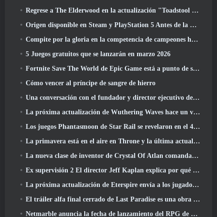
Regrese a The Elderwood en la actualización "Toadstool Tales" de Palia
Origen disponible en Steam y PlayStation 5 Antes de la marcha 23 Lanzamiento
Compite por la gloria en la competencia de campeones huecos de New Eridu en la próxima actualización de Zenless Zone Zero
5 Juegos gratuitos que se lanzarán en marzo 2026
Fortnite Save The World de Epic Game está a punto de ser un juego gratuito
Cómo vencer al príncipe de sangre de hierro
Una conversación con el fundador y director ejecutivo de Netmarble, Ken Kim, sobre MONGIL: Buceo estelar
La próxima actualización de Wuthering Waves hace un viaje al “lado oscuro”
Los juegos Phantasmoon de Star Rail se revelaron en el 4.1 Programa Especial
La primavera está en el aire en Throne y la última actualización de Liberty
La nueva clase de inventor de Crystal Of Atlan comanda a los Magitech Mechs en la batalla
Ex supervisión 2 El director Jeff Kaplan explica por qué dejó a Blizzard
La próxima actualización de Eterspire envía a los jugadores a las minas enanas
El tráiler alfa final cerrado de Last Paradise es una obra de arte pequeña pero aterradora
Netmarble anuncia la fecha de lanzamiento del RPG de acción para domesticar monstruos Mongil: Buceo estelar