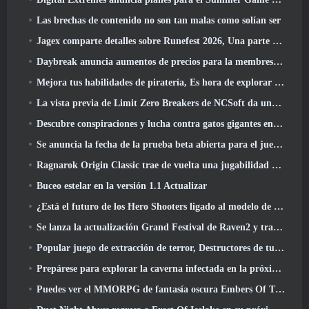
Las brechas de contenido no son tan malas como solían ser
Jagex comparte detalles sobre Runefest 2026, Una parte de la celebración del 25 aniversario de RuneScape IP
Daybreak anuncia aumentos de precios para la membresía VIP de Lord Of The Rings Online
Mejora tus habilidades de piratería, Es hora de explorar Night City en Wuthering Waves
La vista previa de Limit Zero Breakers de NCSoft da una idea de qué esperar de la próxima prueba del prólogo
Descubre conspiraciones y lucha contra gatos gigantes en tu tiempo de inactividad en la última actualización de Where Winds Meet
Se anuncia la fecha de la prueba beta abierta para el juego Dark Fantasy Extraction, Cazador de la niebla
Ragnarok Origin Classic trae de vuelta una jugabilidad MMORPG justa y CBT abre en junio 4
Buceo estelar en la versión 1.1 Actualizar
¿Está el futuro de los Hero Shooters ligado al modelo de servicio en vivo F2P??
Se lanza la actualización Grand Festival de Raven2 y trae consigo la nueva clase Warlord
Popular juego de extracción de terror, Destructores de tumbas, Lanzamientos en Occidente
Prepárese para explorar la caverna infectada en la próxima actualización de Eterspire
Puedes ver el MMORPG de fantasía oscura Embers Of The Uncrown de Nexon durante el Steam Next Fest