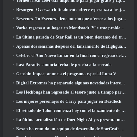
Torneo irreal 2004 está disponible para jugar gratis y Epic no demandará a nadie por ello
Resurgent Overwatch finalmente ofrece esperanza a los jugadores
Neverness To Everness tiene mucho que ofrecer a los jugadores, particularmente divertido
Varka regresa a su hogar en Mondstadt, Y le trae problemas en la actualización Luna V de Genshin Impact
La última parada de Star Rail es un buen descanso del trauma
Apenas dos semanas después del lanzamiento de Highguard, Wildlight Entertainment anuncia despidos
Celebre el Año Nuevo Lunar en la final con el regreso del 'Modo Bank It'
Last Paradise anuncia fecha de prueba alfa cerrada
Genshin Impact anuncia el programa especial Luna V
Digital Extremes ha preparado algunas novedades interesantes para celebrar el Año Nuevo Lunar en Warframe
Los Heckbugs han regresado al tesoro justo a tiempo para la temporada del amor
Los mejores personajes de Carry para jugar en Deadlock
El reinado de Talon comienza hoy con el lanzamiento de la temporada de Overwatch 1: Conquista
La última actualización de Duet Night Abyss presenta monturas
Nexon ha reunido un equipo de desarrollo de StarCraft Shooter según un informe de un medio coreano