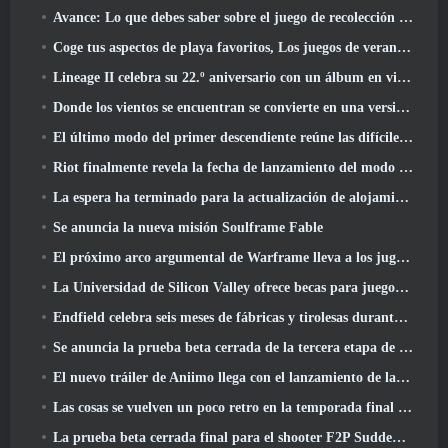
Avance: Lo que debes saber sobre el juego de recolección de criaturas de HoYoverse, Honkai: Alma de enlace
Coge tus aspectos de playa favoritos, Los juegos de verano han regresado a Overwatch
Lineage II celebra su 22.º aniversario con un álbum en vinilo de edición coleccionista
Donde los vientos se encuentran se convierte en una versión “Eastern Steampunk” 2.0
El último modo del primer descendiente reúne las difíciles batallas de intercepción del vacío y las profundidades
Riot finalmente revela la fecha de lanzamiento del modo clásico de League Of Legends
La espera ha terminado para la actualización de alojamiento para grandes jugadores de RuneScape
Se anuncia la nueva misión Soulframe Fable
El próximo arco argumental de Warframe lleva a los jugadores a un mapa estelar completamente nuevo, El sistema Tau
La Universidad de Silicon Valley ofrece becas para juegos y algunos de los requisitos son interesantes
Endfield celebra seis meses de fábricas y tirolesas durante su próxima actualización
Se anuncia la prueba beta cerrada de la tercera etapa de las batallas de infantería de Of War Thunder
El nuevo tráiler de Aniimo llega con el lanzamiento de la última prueba beta cerrada
Las cosas se vuelven un poco retro en la temporada final 11 Actualizar
La prueba beta cerrada final para el shooter F2P Sudden Attack Zero Point de Nexon comenzó hoy