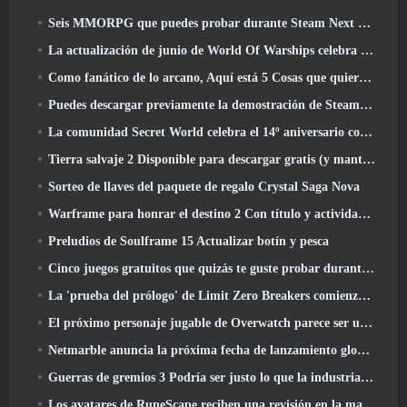
Seis MMORPG que puedes probar durante Steam Next Fest
La actualización de junio de World Of Warships celebra el Día de la Independencia de EE. UU. con una nueva campaña narrativa
Como fanático de lo arcano, Aquí está 5 Cosas que quiero ver del MMO de Riot
Puedes descargar previamente la demostración de Steam Next Fest de Embers Of The Uncrowned Tomorrow
La comunidad Secret World celebra el 14º aniversario con un misterio que deberán resolver juntos
Tierra salvaje 2 Disponible para descargar gratis (y mantener) Por tiempo limitado
Sorteo de llaves del paquete de regalo Crystal Saga Nova
Warframe para honrar el destino 2 Con título y actividad especial en el juego
Preludios de Soulframe 15 Actualizar botín y pesca
Cinco juegos gratuitos que quizás te guste probar durante el Bullet Fest
La 'prueba del prólogo' de Limit Zero Breakers comienza hoy
El próximo personaje jugable de Overwatch parece ser un jefe criminal cyborg con exceso de trabajo
Netmarble anuncia la próxima fecha de lanzamiento global de RF Online
Guerras de gremios 3 Podría ser justo lo que la industria de los MMO necesita ahora mismo
Los avatares de RuneScape reciben una revisión en la mayor actualización visual del juego en los últimos diez años