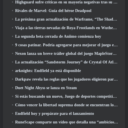
Highguard sufre críticas en su mayoría negativas tras su lanzamiento
Rivales de Marvel: Guía del héroe Deadpool
La próxima gran actualización de Warframe, “The Shadowgrapher” llegará en marzo
Viaja a las tierras nevadas de Roya Frostlands en Wuthering Waves Próxima versión 3.1
La segunda beta cerrada de Aniimo comienza hoy
9 cosas patinar. Podría agregarse para mejorar el juego en 2026
Nexon lanza un breve tráiler global del juego MapleStory Classic World
La actualización “Sandstorm Journey” de Crystal Of Atlan eleva el límite de nivel a 70
arknights: Endfield ya está disponible
Darkpaw revela las reglas que los jugadores eligieron para el próximo servidor Frostreaver de EverQuest
Duet Night Abyss se lanza en Steam
Si estás buscando un nuevo, Juego de deportes competitivos, La prueba beta cerrada del fútbol estilo libre 2 está en camino
Cómo vencer la libertad suprema donde se encuentran los vientos
Endfield hoy y prepárate para el lanzamiento
RuneScape comparte un vídeo que detalla una “ambiciosa serie de actualizaciones de contenido”