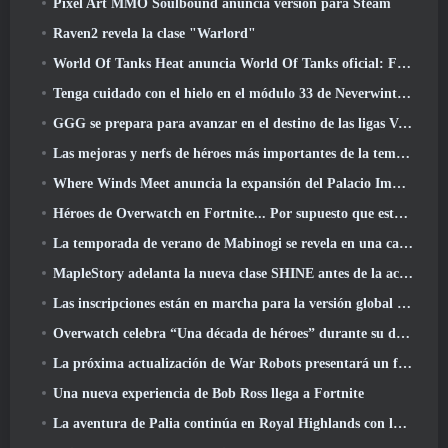
Pixel Art MMO Soulbound anuncia versión para Steam
Raven2 revela la clase "Warlord"
World Of Tanks Heat anuncia World Of Tanks oficial: Fecha de lanzamiento de HEAT
Tenga cuidado con el hielo en el módulo 33 de Neverwinter, Frío cortante
GGG se prepara para avanzar en el destino de las ligas Vaal de Path Of Exile 2 antes del lanzamiento del regreso de los Antiguos
Las mejoras y nerfs de héroes más importantes de la temporada 8
Where Winds Meet anuncia la expansión del Palacio Imperial y comparte una hoja de ruta de contenido "masiva"
Héroes de Overwatch en Fortnite... Por supuesto que estaba destinado a suceder
La temporada de verano de Mabinogi se revela en una carta del productor
MapleStory adelanta la nueva clase SHINE antes de la actualización de junio
Las inscripciones están en marcha para la versión global de la 'Prueba de prólogo' de Limit Zero Breakers de NCSoft
Overwatch celebra “Una década de héroes” durante su décimo aniversario
La próxima actualización de War Robots presentará un francotirador inspirado en Lovecraft
Una nueva experiencia de Bob Ross llega a Fortnite
La aventura de Palia continúa en Royal Highlands con la actualización de hoy