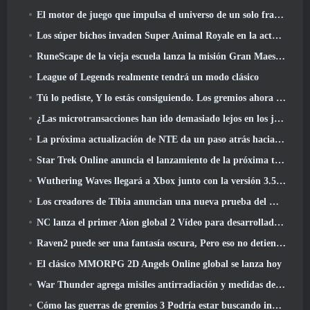
El motor de juego que impulsa el universo de un solo fragmento de Eve Online ahora es de código abierto
Los súper bichos invaden Super Animal Royale en la actualización 'Super Natural'
RuneScape de la vieja escuela lanza la misión Gran Maestro 'The Blood Moon Rises', Poniendo fin a una línea de búsqueda de 20 años
League of Legends realmente tendrá un modo clásico
Tú lo pediste, Y lo estás consiguiendo. Los gremios ahora están disponibles en Eterspire
¿Las microtransacciones han ido demasiado lejos en los juegos gratuitos??
La próxima actualización de NTE da un paso atrás hacia un juego de mesa de fantasía
Star Trek Online anuncia el lanzamiento de la próxima temporada “Undiscovered”
Wuthering Waves llegará a Xbox junto con la versión 3.5 Actualizar
Los creadores de Tibia anuncian una nueva prueba del MMORPG de zombis de la vieja escuela, Persistir en línea
NC lanza el primer Aion global 2 Vídeo para desarrolladores, Compartir detalles sobre el juego
Raven2 puede ser una fantasía oscura, Pero eso no detiene la diversión del verano
El clásico MMORPG 2D Angels Online global se lanza hoy
War Thunder agrega misiles antirradiación y medidas de soporte electrónico en la actualización de caballería pesada
Cómo las guerras de gremios 3 Podría estar buscando innovar en el espacio MMO