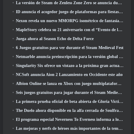
La versión de Steam de Zenless Zone Zero se anuncia durante la versión 2.8 Programa Especial
ID anuncia el acogedor juego de plataformas para fiestas Totopia durante la exhibición de Xbox, Comienza el reclutamiento Beta
Nexon revela un nuevo MMORPG isométrico de fantasía oscura, Brasas de los sin corona
MapleStory celebra su 21 aniversario con el “Evento de la Universidad Maple”
Juega ahora al Season Echo de Delta Force
6 Juegos gratuitos para ver durante el Steam Medieval Fest
Netmarble anuncia preinscripción para la versión global del MMORPG de ciencia ficción RF Online Next
Singularity Six ofrece un vistazo a la próxima gran actualización de Palia The Royal Highlands
NCSoft anuncia Aion 2 Lanzamiento en Occidente este año
Albion Online se lanza en Xbox con juego multiplataforma completo
Seis juegos gratuitos para jugar durante el Steam Medieval Fest
La primera prueba oficial de beta abierta de Gloria Victis comienza hoy
The Duelo ahora disponible en la alfa cerrada de Soulframe
El programa especial Neverness To Everness informa a los jugadores qué esperar en los lanzamientos
Las mejoras y nerfs de héroes más importantes de la temporada 7.5