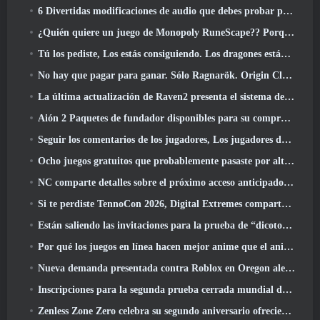
6 Divertidas modificaciones de audio que debes probar para Marvel Rivals
¿Quién quiere un juego de Monopoly RuneScape?? Porque uno está en camino
Tú los pediste, Los estás consiguiendo. Los dragones están llegando a Albion Online
No hay que pagar para ganar. Sólo Ragnarök. Origin Classic se lanza en julio 23
La última actualización de Raven2 presenta el sistema de despertar de habilidades, Brindar a los jugadores más formas de mejorar sus habilidades
Aión 2 Paquetes de fundador disponibles para su compra, Completo con cinco días de acceso anticipado
Seguir los comentarios de los jugadores, Los jugadores de League Of Legends Classic no tendrán que pagar por máscaras clásicas
Ocho juegos gratuitos que probablemente pasaste por alto y que forman parte del Train Fest de Steam
NC comparte detalles sobre el próximo acceso anticipado de Aion 2
Si te perdiste TennoCon 2026, Digital Extremes comparte todos los paneles
Están saliendo las invitaciones para la prueba de “dicotomía” de Silver Palace
Por qué los juegos en línea hacen mejor anime que el anime hace juegos
Nueva demanda presentada contra Roblox en Oregon alegando un incidente de preparación infantil
Inscripciones para la segunda prueba cerrada mundial de Global MapleStory Classic
Zenless Zone Zero celebra su segundo aniversario ofreciendo a los jugadores la posibilidad de elegir un agente de rango S gratuito