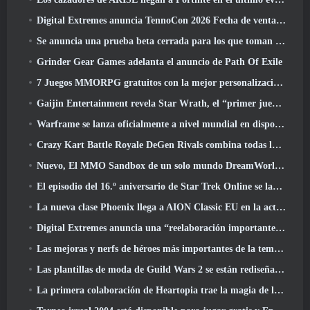
Digital Extremes anuncia TennoCon 2026 Fecha de venta de entradas
Se anuncia una prueba beta cerrada para los que toman tiempo en juegos de disparos en tercera persona
Grinder Gear Games adelanta el anuncio de Path Of Exile
7 Juegos MMORPG gratuitos con la mejor personalización de personajes
Gaijin Entertainment revela Star Wrath, el “primer juego de acción de extracción espacial”
Warframe se lanza oficialmente a nivel mundial en dispositivos Android
Crazy Kart Battle Royale DeGen Rivals combina todas las cosas que probablemente no sabías que querías combinadas
Nuevo, El MMO Sandbox de un solo mundo DreamWorld llegará al acceso anticipado de Steam
El episodio del 16.º aniversario de Star Trek Online se lanza como parte de la actualización "Corrupción"
La nueva clase Phoenix llega a AION Classic EU en la actualización 'Ignite'
Digital Extremes anuncia una “reelaboración importante” del sistema de progresión del jugador de Soulframe
Las mejoras y nerfs de héroes más importantes de la temporada 6.5
Las plantillas de moda de Guild Wars 2 se están rediseñando según los comentarios de los jugadores
La primera colaboración de Heartopia trae la magia de la amistad de My Little Pony