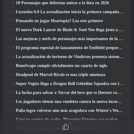
10 Personajes que deberían unirse a la lista en 2026
Leyendas 8.0 La actualización inicia la primera campaña de 2026
Pensando en jugar Heartopia? Lea esto primero
El nuevo Dark Lancer de Blade & Soul Neo llega justo a tiempo para el primer aniversario
Las mejoras y nerfs de personajes más importantes de la temporada 6
El programa especial de lanzamiento de Endfield proporciona detalles sobre el sistema de monetización del juego
La actualización de invierno de Vindictus presenta sistemas para facilitar la progresión de los jugadores
RuneScape cumple oficialmente un cuarto de siglo
Deadpool de Marvel Rivals es una triple amenaza
Super Vegito llega a Dragon Ball Gekishin Squadra con la llegada de la temporada 3
La lucha para salvar a Teyvat del loco que es Dottore comienza hoy en Genshin Impact
Los jugadores tienen una vendetta contra la nueva incorporación de Overwatch
Palia logra volverse aún más acogedora con Winter's Wonder: Actualización del Santuario Nevado
Coge tu equipo de asalto, Thaemine Extreme cae mañana en Lost Ark
14
Endfield organizará una transmisión en vivo previa a la transmisión en vivo esta semana