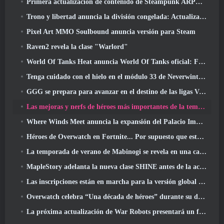
Primera actualización de contenido de Steampunk ARPG Crystalfall para abordar las "preocupaciones clave de los jugadores"
Trono y libertad anuncia la división congelada: Actualización Nix
Pixel Art MMO Soulbound anuncia versión para Steam
Raven2 revela la clase "Warlord"
World Of Tanks Heat anuncia World Of Tanks oficial: Fecha de lanzamiento de HEAT
Tenga cuidado con el hielo en el módulo 33 de Neverwinter, Frío cortante
GGG se prepara para avanzar en el destino de las ligas Vaal de Path Of Exile 2 antes del lanzamiento del regreso de los Antiguos
Las mejoras y nerfs de héroes más importantes de la temporada 8
Where Winds Meet anuncia la expansión del Palacio Imperial y comparte una hoja de ruta de contenido "masiva"
Héroes de Overwatch en Fortnite... Por supuesto que estaba destinado a suceder
La temporada de verano de Mabinogi se revela en una carta del productor
MapleStory adelanta la nueva clase SHINE antes de la actualización de junio
Las inscripciones están en marcha para la versión global de la 'Prueba de prólogo' de Limit Zero Breakers de NCSoft
Overwatch celebra “Una década de héroes” durante su décimo aniversario
La próxima actualización de War Robots presentará un francotirador inspirado en Lovecraft