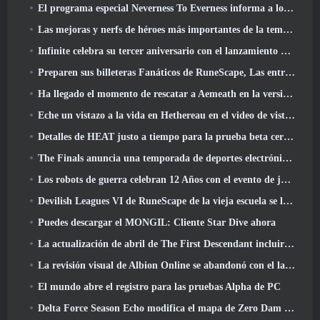
El programa especial Neverness To Everness informa a los jugadores qué esperar en los lanzamientos
Las mejoras y nerfs de héroes más importantes de la temporada 7.5
Infinite celebra su tercer aniversario con el lanzamiento de Lunaria SS12 hoy
Preparen sus billeteras Fanáticos de RuneScape, Las entradas para RuneFest están a punto de salir a la venta
Ha llegado el momento de rescatar a Aemeath en la versión de Wuthering Waves 3.3 Actualizar
Eche un vistazo a la vida en Hethereau en el video de vista previa del juego de lanzamiento de Neverness To Everness
Detalles de HEAT justo a tiempo para la prueba beta cerrada
The Finals anuncia una temporada de deportes electrónicos de 200.000 dólares
Los robots de guerra celebran 12 Años con el evento de juegos robóticos marcianos
Devilish Leagues VI de RuneScape de la vieja escuela se lanza hoy
Puedes descargar el MONGIL: Cliente Star Dive ahora
La actualización de abril de The First Descendant incluirá la versión Beta del nuevo contenido del juego final
La revisión visual de Albion Online se abandonó con el lanzamiento de la actualización Radiant Wilds hoy
El mundo abre el registro para las pruebas Alpha de PC
Delta Force Season Echo modifica el mapa de Zero Dam y amplía la jugabilidad de operaciones