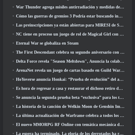
War Thunder agrega misiles antirradiación y medidas de soporte electrónico en la actualización de caballería pesada
Cómo las guerras de gremios 3 Podría estar buscando innovar en el espacio MMO
Las preinscripciones ya están abiertas para MIRESI de Smilegate: Futuro invisible
NC tiene en proceso un juego de rol de Magical Girl con un estilo artístico inspirado en el anime de los 90
Eternal War se globaliza en Steam
The First Descendant celebra su segundo aniversario con Descendant Fest 2026 Arroyo
Delta Force revela "Season Meltdown", Anuncia la colaboración de Rainbow Six Siege
ArenaNet revela un juego de cartas basado en Guild Wars, Atado a la niebla
HoYoverse anuncia Honkai: “Prueba de evolución” del anime Nexus
Es hora de regresar a casa y restaurar el dichoso retiro donde se encuentran los vientos
Se anuncia la segunda prueba beta “exclusiva” para los tomadores de tiempo del shooter de supervivencia en equipo
La historia de la canción de Welkin Moon de Genshin Impact llega y termina.. en la luna
La última actualización de Warframe celebra a todos los papás espaciales
El nuevo MMORPG RF Online con temática mecánica de Netmarble se lanza a nivel mundial
La espera ha terminado, La gloria de los derrotados ha regresado