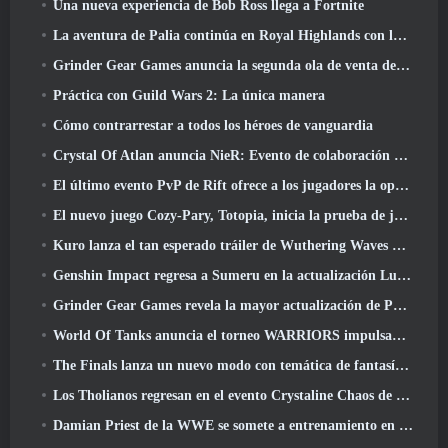
Una nueva experiencia de Bob Ross llega a Fortnite
La aventura de Palia continúa en Royal Highlands con la actualización de hoy
Grinder Gear Games anuncia la segunda ola de venta de entradas para ExileCon
Práctica con Guild Wars 2: La única manera
Cómo contrarrestar a todos los héroes de vanguardia
Crystal Of Atlan anuncia NieR: Evento de colaboración de autómatas
El último evento PvP de Rift ofrece a los jugadores la oportunidad de ganar hasta 4000 Créditos y un nuevo título
El nuevo juego Cozy-Pary, Totopia, inicia la prueba de juego beta cerrada
Kuro lanza el tan esperado tráiler de Wuthering Waves Cyberpunk: Cruce de Edgerunners
Genshin Impact regresa a Sumeru en la actualización Luna VII
Grinder Gear Games revela la mayor actualización de Path Of Exile II hasta el momento, El regreso de los antiguos
World Of Tanks anuncia el torneo WARRIORS impulsado por la comunidad
The Finals lanza un nuevo modo con temática de fantasía medieval, 'Dragon's Claim'
Los Tholianos regresan en el evento Crystaline Chaos de Star Trek Online
Damian Priest de la WWE se somete a entrenamiento en “The Loot Camp” en el tráiler Live Action Burst Fest de Delta Force