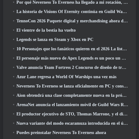
Por qué Neverness To Everness ha llegado a mi rotación, Por ahora
La historia de Visions Of Eternity continúa en Guild Wars 2 La próxima semana
TennoCon 2026 Paquete digital y merchandising ahora disponibles para comprar
El vientre de la bestia ha vuelto
Legends se lanza en Steam y Xbox en PC
10 Personajes que los fanáticos quieren en el 2026 La lista de Marvel Rivals es la que tiene más probabilidades de suceder
El personaje más nuevo de Apex Legends es un poco un demonio de la velocidad
Valve anuncia Team Fortress 2 Concurso de diseño de trofeos ÜBERFEST
Azur Lane regresa a World Of Warships una vez más
Neverness To Everness se lanza oficialmente en PC y consolas
Aion obtendrá una clase completamente nueva en la próxima actualización de Dread Blade
ArenaNet anuncia el lanzamiento móvil de Guild Wars Reforged
El productor ejecutivo de STO, Thomas Marrone, y el director creativo de Neverwinter, Randy Mosiondz, hablan sobre los juegos y el futuro de Cryptic.
Nueva variante del modo escaramuza introducida en el último acto de Valorant
Puedes preinstalar Neverness To Everness ahora