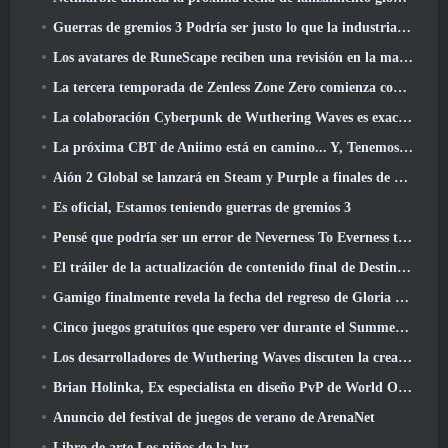
Guerras de gremios 3 Podría ser justo lo que la industria de los MMO necesita ahora mismo
Los avatares de RuneScape reciben una revisión en la mayor actualización visual del juego en los últimos diez años
La tercera temporada de Zenless Zone Zero comienza con un viaje a una isla Bangboo en el cielo, Y a la plataforma Steam
La colaboración Cyberpunk de Wuthering Waves es exactamente lo que quiero de mis eventos cruzados de videojuegos
La próxima CBT de Aniimo está en camino... Y, Tenemos una ventana de lanzamiento oficial
Aión 2 Global se lanzará en Steam y Purple a finales de este año
Es oficial, Estamos teniendo guerras de gremios 3
Pensé que podría ser un error de Neverness To Everness tener el evento Porsche Collab Gacha tan temprano, Pero me equivoqué
El tráiler de la actualización de contenido final de Destiny 2 es un grito de guerra
Gamigo finalmente revela la fecha del regreso de Gloria Victis, ¿Sobrevivirá la segunda vez??
Cinco juegos gratuitos que espero ver durante el Summer Game Fest
Los desarrolladores de Wuthering Waves discuten la creación de la secuencia de batalla Lahai-Roi Mech
Brian Holinka, Ex especialista en diseño PvP de World Of Warcraft, Se une al equipo MMO de League Of Legends
Anuncio del festival de juegos de verano de ArenaNet
Libro de arte Los niños de la luz