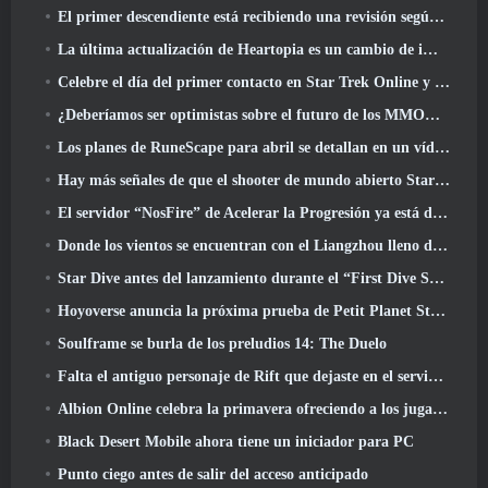
El primer descendiente está recibiendo una revisión según Dev Stream
La última actualización de Heartopia es un cambio de imagen al estilo de Alicia en el país de las maravillas
Celebre el día del primer contacto en Star Trek Online y gane una nueva versión del Nobel Intel Battlecruiser
¿Deberíamos ser optimistas sobre el futuro de los MMORPG??
Los planes de RuneScape para abril se detallan en un vídeo para desarrolladores
Hay más señales de que el shooter de mundo abierto StarCraft podría ser algo real
El servidor “NosFire” de Acelerar la Progresión ya está disponible en NosTale
Donde los vientos se encuentran con el Liangzhou lleno de nieve ahora disponible con el lanzamiento de la versión 1.5
Star Dive antes del lanzamiento durante el “First Dive Show”
Hoyoverse anuncia la próxima prueba de Petit Planet Stardrift
Soulframe se burla de los preludios 14: The Duelo
Falta el antiguo personaje de Rift que dejaste en el servidor muerto? Gamigo tiene una solución para eso
Albion Online celebra la primavera ofreciendo a los jugadores una linda montura de conejito
Black Desert Mobile ahora tiene un iniciador para PC
Punto ciego antes de salir del acceso anticipado