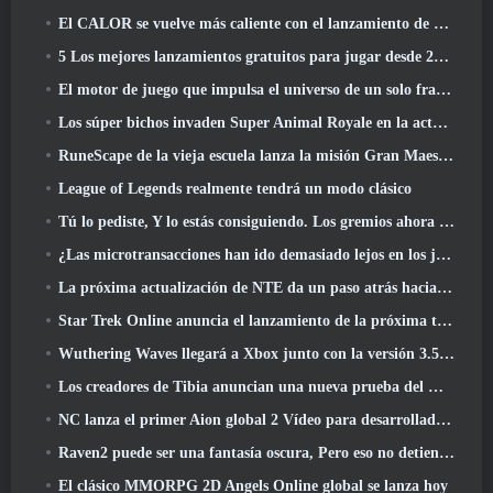
El CALOR se vuelve más caliente con el lanzamiento de un nuevo mapa del desierto
5 Los mejores lanzamientos gratuitos para jugar desde 2025, ¿Todavía vale la pena jugar? 2026?
El motor de juego que impulsa el universo de un solo fragmento de Eve Online ahora es de código abierto
Los súper bichos invaden Super Animal Royale en la actualización 'Super Natural'
RuneScape de la vieja escuela lanza la misión Gran Maestro 'The Blood Moon Rises', Poniendo fin a una línea de búsqueda de 20 años
League of Legends realmente tendrá un modo clásico
Tú lo pediste, Y lo estás consiguiendo. Los gremios ahora están disponibles en Eterspire
¿Las microtransacciones han ido demasiado lejos en los juegos gratuitos??
La próxima actualización de NTE da un paso atrás hacia un juego de mesa de fantasía
Star Trek Online anuncia el lanzamiento de la próxima temporada “Undiscovered”
Wuthering Waves llegará a Xbox junto con la versión 3.5 Actualizar
Los creadores de Tibia anuncian una nueva prueba del MMORPG de zombis de la vieja escuela, Persistir en línea
NC lanza el primer Aion global 2 Vídeo para desarrolladores, Compartir detalles sobre el juego
Raven2 puede ser una fantasía oscura, Pero eso no detiene la diversión del verano
El clásico MMORPG 2D Angels Online global se lanza hoy