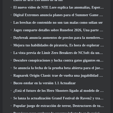
El nuevo vídeo de NTE Lore explica las anomalías, Esperar, Y cómo una organización "secreta" lo rastrea todo
Digital Extremes anuncia planes para el Summer Game Fest
Las brechas de contenido no son tan malas como solían ser
Jagex comparte detalles sobre Runefest 2026, Una parte de la celebración del 25 aniversario de RuneScape IP
Daybreak anuncia aumentos de precios para la membresía VIP de Lord Of The Rings Online
Mejora tus habilidades de piratería, Es hora de explorar Night City en Wuthering Waves
La vista previa de Limit Zero Breakers de NCSoft da una idea de qué esperar de la próxima prueba del prólogo
Descubre conspiraciones y lucha contra gatos gigantes en tu tiempo de inactividad en la última actualización de Where Winds Meet
Se anuncia la fecha de la prueba beta abierta para el juego Dark Fantasy Extraction, Cazador de la niebla
Ragnarok Origin Classic trae de vuelta una jugabilidad MMORPG justa y CBT abre en junio 4
Buceo estelar en la versión 1.1 Actualizar
¿Está el futuro de los Hero Shooters ligado al modelo de servicio en vivo F2P??
Se lanza la actualización Grand Festival de Raven2 y trae consigo la nueva clase Warlord
Popular juego de extracción de terror, Destructores de tumbas, Lanzamientos en Occidente