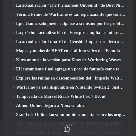
La actualización “The Firmament Unbound” de Duet Night Abyss concluye la historia de Huaxu
Voruna Prime de Warframe es tan espeluznante que consiguió su propio tráiler de Red Band
Epic Games solo puede culparse a sí mismo por los problemas recientes
La próxima actualización de Eterspire amplía las minas enanas y ofrece una revisión completa del combate contra jefes
La actualización Luna VI de Genshin Impact nos lleva a ese lugar del que Mondstadt sigue hablando pero que nunca hemos visto
Mapas y modos de HEAT en el último vídeo de “Foundations”
Kuro anuncia la versión para Xbox de Wuthering Waves
El lanzamiento final agrega un poco de fantasía como temporada 10 Lanzamientos
Explora las ruinas en descomposición del "Imperio Walthen" en la próxima gran actualización de RAVEN2
Warframe ya está disponible en Nintendo Switch 2, Justo a tiempo para el lanzamiento de Shadowgrapher
Temporada de Marvel Rivals White Fox 7 Debut
Albion Online llegará a Xbox en abril
Star Trek Online lanza un minidocumental sobre los orígenes de la Federación para celebrar el 16º aniversario
Epic Games anuncia despidos de más de 1000 Empleados, Citando "Descenso en el compromiso de Fortnite"
14
Las cosas están a punto de ponerse eléctricas en el próximo evento Aftershock de Apex Legends