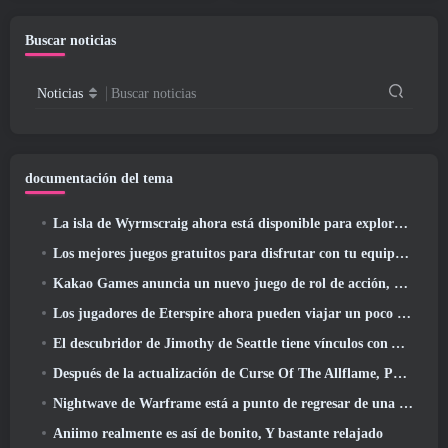
contenido "masiva"
lanzamiento del regreso de los
Antiguos
Buscar noticias
Noticias
Buscar noticias
documentación del tema
La isla de Wyrmscraig ahora está disponible para explorar en RuneScape de la vieja escuela
Los mejores juegos gratuitos para disfrutar con tu equipo (2026)
Kakao Games anuncia un nuevo juego de rol de acción, doncella guardiana
Los jugadores de Eterspire ahora pueden viajar un poco en el tiempo... como regalo
El descubridor de Jimothy de Seattle tiene vínculos con ArenaNet, Por supuesto que lo agregarán a Guild Wars 2
Después de la actualización de Curse Of The Allflame, Path Of Exile anuncia varios cambios según los comentarios
Nightwave de Warframe está a punto de regresar de una manera impactante
Aniimo realmente es así de bonito, Y bastante relajado