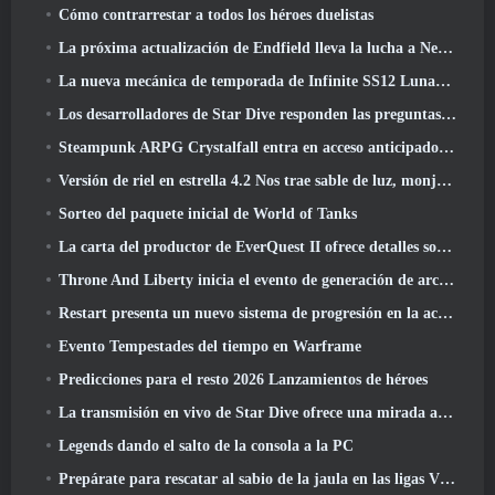
Cómo contrarrestar a todos los héroes duelistas
La próxima actualización de Endfield lleva la lucha a Nefarith
La nueva mecánica de temporada de Infinite SS12 Lunaria es una de las "mayores adiciones" al juego
Los desarrolladores de Star Dive responden las preguntas de los jugadores en una transmisión en vivo sorpresa
Steampunk ARPG Crystalfall entra en acceso anticipado, Pero no sin algunos problemas
Versión de riel en estrella 4.2 Nos trae sable de luz, monja-chuck, El baterista pionero y un emanador de euforia
Sorteo del paquete inicial de World of Tanks
La carta del productor de EverQuest II ofrece detalles sobre el servidor de expansión con tiempo bloqueado
Throne And Liberty inicia el evento de generación de archboss doble
Restart presenta un nuevo sistema de progresión en la actualización de la temporada SS4
Evento Tempestades del tiempo en Warframe
Predicciones para el resto 2026 Lanzamientos de héroes
La transmisión en vivo de Star Dive ofrece una mirada al juego en acción antes del lanzamiento
Legends dando el salto de la consola a la PC
Prepárate para rescatar al sabio de la jaula en las ligas VI de RuneScape de la vieja escuela: Pactos demoniacos