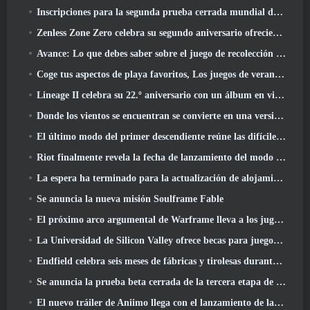
Inscripciones para la segunda prueba cerrada mundial de Global MapleStory Classic
Zenless Zone Zero celebra su segundo aniversario ofreciendo a los jugadores la posibilidad de elegir un agente de rango S gratuito
Avance: Lo que debes saber sobre el juego de recolección de criaturas de HoYoverse, Honkai: Alma de enlace
Coge tus aspectos de playa favoritos, Los juegos de verano han regresado a Overwatch
Lineage II celebra su 22.º aniversario con un álbum en vinilo de edición coleccionista
Donde los vientos se encuentran se convierte en una versión “Eastern Steampunk” 2.0
El último modo del primer descendiente reúne las difíciles batallas de intercepción del vacío y las profundidades
Riot finalmente revela la fecha de lanzamiento del modo clásico de League Of Legends
La espera ha terminado para la actualización de alojamiento para grandes jugadores de RuneScape
Se anuncia la nueva misión Soulframe Fable
El próximo arco argumental de Warframe lleva a los jugadores a un mapa estelar completamente nuevo, El sistema Tau
La Universidad de Silicon Valley ofrece becas para juegos y algunos de los requisitos son interesantes
Endfield celebra seis meses de fábricas y tirolesas durante su próxima actualización
Se anuncia la prueba beta cerrada de la tercera etapa de las batallas de infantería de Of War Thunder
El nuevo tráiler de Aniimo llega con el lanzamiento de la última prueba beta cerrada