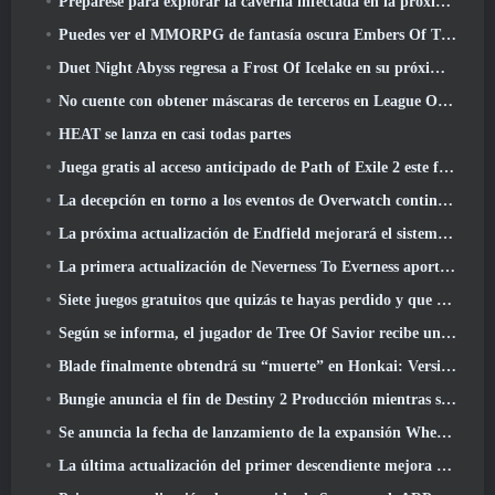
Prepárese para explorar la caverna infectada en la próxima actualización de Eterspire
Puedes ver el MMORPG de fantasía oscura Embers Of The Uncrown de Nexon durante el Steam Next Fest
Duet Night Abyss regresa a Frost Of Icelake en su próxima actualización Steampunk
No cuente con obtener máscaras de terceros en League Of Legends
HEAT se lanza en casi todas partes
Juega gratis al acceso anticipado de Path of Exile 2 este fin de semana
La decepción en torno a los eventos de Overwatch continúa 10 Año Aniversario
La próxima actualización de Endfield mejorará el sistema de fábrica
La primera actualización de Neverness To Everness aporta mucho a la mesa
Siete juegos gratuitos que quizás te hayas perdido y que forman parte del Steam Ocean Fest
Según se informa, el jugador de Tree Of Savior recibe un premio especial por gastar 100.000 dólares en el juego
Blade finalmente obtendrá su “muerte” en Honkai: Versión de riel en estrella 4.3
Bungie anuncia el fin de Destiny 2 Producción mientras se preparan para trabajar en nuevos proyectos
Se anuncia la fecha de lanzamiento de la expansión Where Winds Meet “Imperial Palace”
La última actualización del primer descendiente mejora el ciclo agrícola y actualiza el modo Embestida