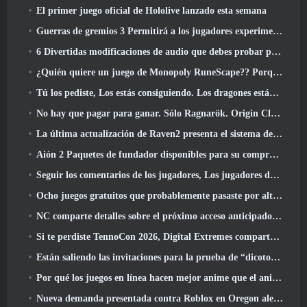
El primer juego oficial de Hololive lanzado esta semana
Guerras de gremios 3 Permitirá a los jugadores experimentar el mundo de Tyria antes de que los dragones ancianos despertaran
6 Divertidas modificaciones de audio que debes probar para Marvel Rivals
¿Quién quiere un juego de Monopoly RuneScape?? Porque uno está en camino
Tú los pediste, Los estás consiguiendo. Los dragones están llegando a Albion Online
No hay que pagar para ganar. Sólo Ragnarök. Origin Classic se lanza en julio 23
La última actualización de Raven2 presenta el sistema de despertar de habilidades, Brindar a los jugadores más formas de mejorar sus habilidades
Aión 2 Paquetes de fundador disponibles para su compra, Completo con cinco días de acceso anticipado
Seguir los comentarios de los jugadores, Los jugadores de League Of Legends Classic no tendrán que pagar por máscaras clásicas
Ocho juegos gratuitos que probablemente pasaste por alto y que forman parte del Train Fest de Steam
NC comparte detalles sobre el próximo acceso anticipado de Aion 2
Si te perdiste TennoCon 2026, Digital Extremes comparte todos los paneles
Están saliendo las invitaciones para la prueba de “dicotomía” de Silver Palace
Por qué los juegos en línea hacen mejor anime que el anime hace juegos
Nueva demanda presentada contra Roblox en Oregon alegando un incidente de preparación infantil