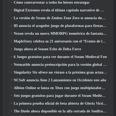
Cómo contrarrestar a todos los héroes estrategas
Digital Extremes revela el último capítulo narrativo de Warframe con nuevos cortos de anime
La versión de Steam de Zenless Zone Zero se anuncia durante la versión 2.8 Programa Especial
ID anuncia el acogedor juego de plataformas para fiestas Totopia durante la exhibición de Xbox, Comienza el reclutamiento Beta
Nexon revela un nuevo MMORPG isométrico de fantasía oscura, Brasas de los sin corona
MapleStory celebra su 21 aniversario con el “Evento de la Universidad Maple”
Juega ahora al Season Echo de Delta Force
6 Juegos gratuitos para ver durante el Steam Medieval Fest
Netmarble anuncia preinscripción para la versión global del MMORPG de ciencia ficción RF Online Next
Singularity Six ofrece un vistazo a la próxima gran actualización de Palia The Royal Highlands
NCSoft anuncia Aion 2 Lanzamiento en Occidente este año
Albion Online se lanza en Xbox con juego multiplataforma completo
Seis juegos gratuitos para jugar durante el Steam Medieval Fest
La primera prueba oficial de beta abierta de Gloria Victis comienza hoy
The Duelo ahora disponible en la alfa cerrada de Soulframe