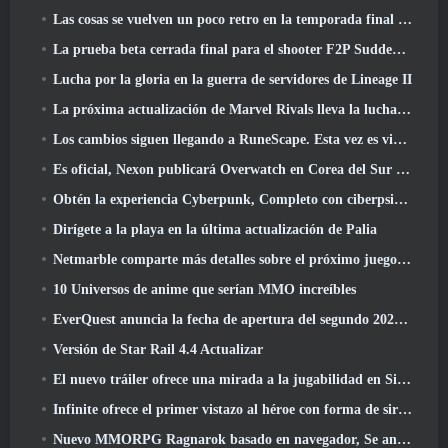
Las cosas se vuelven un poco retro en la temporada final 11 Actualizar
La prueba beta cerrada final para el shooter F2P Sudden Attack Zero Point de Nexon comenzó hoy
Lucha por la gloria en la guerra de servidores de Lineage II
La próxima actualización de Marvel Rivals lleva la lucha a los dioses
Los cambios siguen llegando a RuneScape. Esta vez es vivienda para jugadores
Es oficial, Nexon publicará Overwatch en Corea del Sur en el futuro
Obtén la experiencia Cyberpunk, Completo con ciberpsicosis, En el próximo evento cruzado de Apex Legends
Dirígete a la playa en la última actualización de Palia
Netmarble comparte más detalles sobre el próximo juego de nivelación en solitario, Nivelación en solitario: KARMA en la Anime Expo
10 Universos de anime que serían MMO increíbles
EverQuest anuncia la fecha de apertura del segundo 2026 Servidor de expansión con bloqueo de tiempo
Versión de Star Rail 4.4 Actualizar
El nuevo tráiler ofrece una mirada a la jugabilidad en Silver Palace
Infinite ofrece el primer vistazo al héroe con forma de sirena que llegará en SS13: Recuperación de la vista
Nuevo MMORPG Ragnarok basado en navegador, Se anuncia el universo Ragnarok