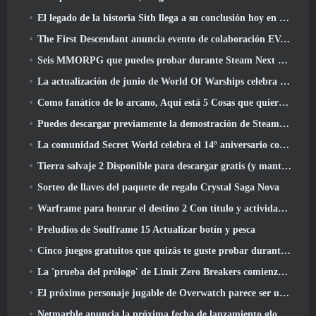
El legado de la historia Sith llega a su conclusión hoy en la última actualización de SWTOR
The First Descendant anuncia evento de colaboración EVANGELION
Seis MMORPG que puedes probar durante Steam Next Fest
La actualización de junio de World Of Warships celebra el Día de la Independencia de EE. UU. con una nueva campaña narrativa
Como fanático de lo arcano, Aquí está 5 Cosas que quiero ver del MMO de Riot
Puedes descargar previamente la demostración de Steam Next Fest de Embers Of The Uncrowned Tomorrow
La comunidad Secret World celebra el 14º aniversario con un misterio que deberán resolver juntos
Tierra salvaje 2 Disponible para descargar gratis (y mantener) Por tiempo limitado
Sorteo de llaves del paquete de regalo Crystal Saga Nova
Warframe para honrar el destino 2 Con título y actividad especial en el juego
Preludios de Soulframe 15 Actualizar botín y pesca
Cinco juegos gratuitos que quizás te guste probar durante el Bullet Fest
La 'prueba del prólogo' de Limit Zero Breakers comienza hoy
El próximo personaje jugable de Overwatch parece ser un jefe criminal cyborg con exceso de trabajo
Netmarble anuncia la próxima fecha de lanzamiento global de RF Online