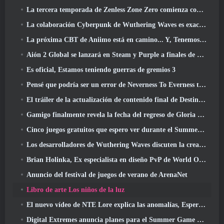
La tercera temporada de Zenless Zone Zero comienza con un viaje a una isla Bangboo en el cielo, Y a la plataforma Steam
La colaboración Cyberpunk de Wuthering Waves es exactamente lo que quiero de mis eventos cruzados de videojuegos
La próxima CBT de Aniimo está en camino... Y, Tenemos una ventana de lanzamiento oficial
Aión 2 Global se lanzará en Steam y Purple a finales de este año
Es oficial, Estamos teniendo guerras de gremios 3
Pensé que podría ser un error de Neverness To Everness tener el evento Porsche Collab Gacha tan temprano, Pero me equivoqué
El tráiler de la actualización de contenido final de Destiny 2 es un grito de guerra
Gamigo finalmente revela la fecha del regreso de Gloria Victis, ¿Sobrevivirá la segunda vez??
Cinco juegos gratuitos que espero ver durante el Summer Game Fest
Los desarrolladores de Wuthering Waves discuten la creación de la secuencia de batalla Lahai-Roi Mech
Brian Holinka, Ex especialista en diseño PvP de World Of Warcraft, Se une al equipo MMO de League Of Legends
Anuncio del festival de juegos de verano de ArenaNet
Libro de arte Los niños de la luz
El nuevo vídeo de NTE Lore explica las anomalías, Esperar, Y cómo una organización "secreta" lo rastrea todo
Digital Extremes anuncia planes para el Summer Game Fest