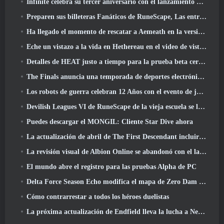
Infinite celebra su tercer aniversario con el lanzamiento de Lunaria SS12 hoy
Preparen sus billeteras Fanáticos de RuneScape, Las entradas para RuneFest están a punto de salir a la venta
Ha llegado el momento de rescatar a Aemeath en la versión de Wuthering Waves 3.3 Actualizar
Eche un vistazo a la vida en Hethereau en el video de vista previa del juego de lanzamiento de Neverness To Everness
Detalles de HEAT justo a tiempo para la prueba beta cerrada
The Finals anuncia una temporada de deportes electrónicos de 200.000 dólares
Los robots de guerra celebran 12 Años con el evento de juegos robóticos marcianos
Devilish Leagues VI de RuneScape de la vieja escuela se lanza hoy
Puedes descargar el MONGIL: Cliente Star Dive ahora
La actualización de abril de The First Descendant incluirá la versión Beta del nuevo contenido del juego final
La revisión visual de Albion Online se abandonó con el lanzamiento de la actualización Radiant Wilds hoy
El mundo abre el registro para las pruebas Alpha de PC
Delta Force Season Echo modifica el mapa de Zero Dam y amplía la jugabilidad de operaciones
Cómo contrarrestar a todos los héroes duelistas
La próxima actualización de Endfield lleva la lucha a Nefarith