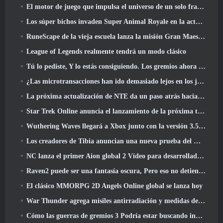
El motor de juego que impulsa el universo de un solo fragmento de Eve Online ahora es de código abierto
Los súper bichos invaden Super Animal Royale en la actualización 'Super Natural'
RuneScape de la vieja escuela lanza la misión Gran Maestro 'The Blood Moon Rises', Poniendo fin a una línea de búsqueda de 20 años
League of Legends realmente tendrá un modo clásico
Tú lo pediste, Y lo estás consiguiendo. Los gremios ahora están disponibles en Eterspire
¿Las microtransacciones han ido demasiado lejos en los juegos gratuitos??
La próxima actualización de NTE da un paso atrás hacia un juego de mesa de fantasía
Star Trek Online anuncia el lanzamiento de la próxima temporada “Undiscovered”
Wuthering Waves llegará a Xbox junto con la versión 3.5 Actualizar
Los creadores de Tibia anuncian una nueva prueba del MMORPG de zombis de la vieja escuela, Persistir en línea
NC lanza el primer Aion global 2 Vídeo para desarrolladores, Compartir detalles sobre el juego
Raven2 puede ser una fantasía oscura, Pero eso no detiene la diversión del verano
El clásico MMORPG 2D Angels Online global se lanza hoy
War Thunder agrega misiles antirradiación y medidas de soporte electrónico en la actualización de caballería pesada
Cómo las guerras de gremios 3 Podría estar buscando innovar en el espacio MMO