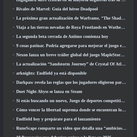
Rivales de Marvel: Guía del héroe Deadpool
La próxima gran actualización de Warframe, “The Shadowgrapher” llegará en marzo
Viaja a las tierras nevadas de Roya Frostlands en Wuthering Waves Próxima versión 3.1
La segunda beta cerrada de Aniimo comienza hoy
9 cosas patinar. Podría agregarse para mejorar el juego en 2026
Nexon lanza un breve tráiler global del juego MapleStory Classic World
La actualización “Sandstorm Journey” de Crystal Of Atlan eleva el límite de nivel a 70
arknights: Endfield ya está disponible
Darkpaw revela las reglas que los jugadores eligieron para el próximo servidor Frostreaver de EverQuest
Duet Night Abyss se lanza en Steam
Si estás buscando un nuevo, Juego de deportes competitivos, La prueba beta cerrada del fútbol estilo libre 2 está en camino
Cómo vencer la libertad suprema donde se encuentran los vientos
Endfield hoy y prepárate para el lanzamiento
RuneScape comparte un vídeo que detalla una “ambiciosa serie de actualizaciones de contenido”