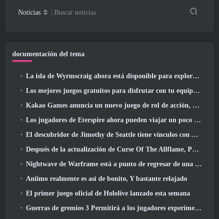
Noticias
Buscar noticias
documentación del tema
La isla de Wyrmscraig ahora está disponible para explorar en RuneScape de la vieja escuela
Los mejores juegos gratuitos para disfrutar con tu equipo (2026)
Kakao Games anuncia un nuevo juego de rol de acción, doncella guardiana
Los jugadores de Eterspire ahora pueden viajar un poco en el tiempo... como regalo
El descubridor de Jimothy de Seattle tiene vínculos con ArenaNet, Por supuesto que lo agregarán a Guild Wars 2
Después de la actualización de Curse Of The Allflame, Path Of Exile anuncia varios cambios según los comentarios
Nightwave de Warframe está a punto de regresar de una manera impactante
Aniimo realmente es así de bonito, Y bastante relajado
El primer juego oficial de Hololive lanzado esta semana
Guerras de gremios 3 Permitirá a los jugadores experimentar el mundo de Tyria antes de que los dragones ancianos despertaran