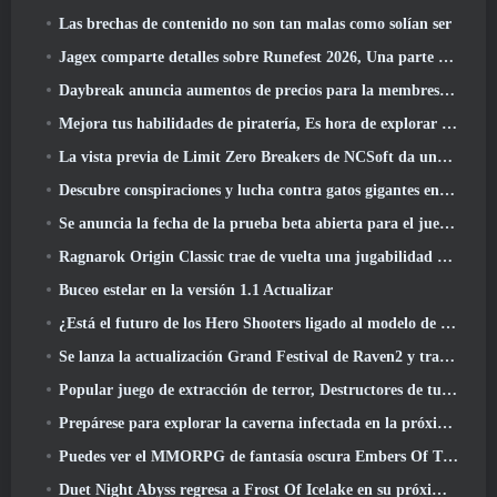
Las brechas de contenido no son tan malas como solían ser
Jagex comparte detalles sobre Runefest 2026, Una parte de la celebración del 25 aniversario de RuneScape IP
Daybreak anuncia aumentos de precios para la membresía VIP de Lord Of The Rings Online
Mejora tus habilidades de piratería, Es hora de explorar Night City en Wuthering Waves
La vista previa de Limit Zero Breakers de NCSoft da una idea de qué esperar de la próxima prueba del prólogo
Descubre conspiraciones y lucha contra gatos gigantes en tu tiempo de inactividad en la última actualización de Where Winds Meet
Se anuncia la fecha de la prueba beta abierta para el juego Dark Fantasy Extraction, Cazador de la niebla
Ragnarok Origin Classic trae de vuelta una jugabilidad MMORPG justa y CBT abre en junio 4
Buceo estelar en la versión 1.1 Actualizar
¿Está el futuro de los Hero Shooters ligado al modelo de servicio en vivo F2P??
Se lanza la actualización Grand Festival de Raven2 y trae consigo la nueva clase Warlord
Popular juego de extracción de terror, Destructores de tumbas, Lanzamientos en Occidente
Prepárese para explorar la caverna infectada en la próxima actualización de Eterspire
Puedes ver el MMORPG de fantasía oscura Embers Of The Uncrown de Nexon durante el Steam Next Fest
Duet Night Abyss regresa a Frost Of Icelake en su próxima actualización Steampunk