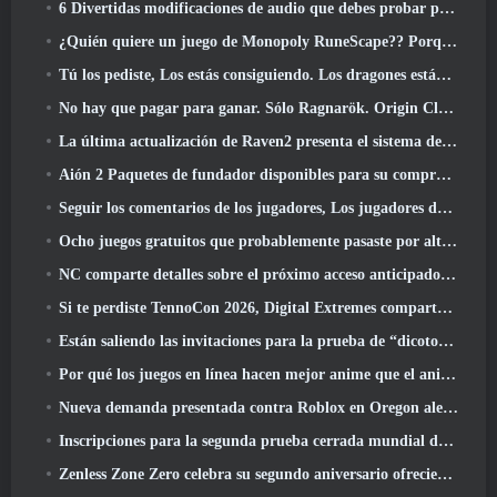
6 Divertidas modificaciones de audio que debes probar para Marvel Rivals
¿Quién quiere un juego de Monopoly RuneScape?? Porque uno está en camino
Tú los pediste, Los estás consiguiendo. Los dragones están llegando a Albion Online
No hay que pagar para ganar. Sólo Ragnarök. Origin Classic se lanza en julio 23
La última actualización de Raven2 presenta el sistema de despertar de habilidades, Brindar a los jugadores más formas de mejorar sus habilidades
Aión 2 Paquetes de fundador disponibles para su compra, Completo con cinco días de acceso anticipado
Seguir los comentarios de los jugadores, Los jugadores de League Of Legends Classic no tendrán que pagar por máscaras clásicas
Ocho juegos gratuitos que probablemente pasaste por alto y que forman parte del Train Fest de Steam
NC comparte detalles sobre el próximo acceso anticipado de Aion 2
Si te perdiste TennoCon 2026, Digital Extremes comparte todos los paneles
Están saliendo las invitaciones para la prueba de “dicotomía” de Silver Palace
Por qué los juegos en línea hacen mejor anime que el anime hace juegos
Nueva demanda presentada contra Roblox en Oregon alegando un incidente de preparación infantil
Inscripciones para la segunda prueba cerrada mundial de Global MapleStory Classic
Zenless Zone Zero celebra su segundo aniversario ofreciendo a los jugadores la posibilidad de elegir un agente de rango S gratuito