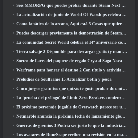
Seis MMORPG que puedes probar durante Steam Next Fest
La actualización de junio de World Of Warships celebra el Día de la Independencia de EE. UU. con una nueva campaña narrativa
Como fanático de lo arcano, Aquí está 5 Cosas que quiero ver del MMO de Riot
Puedes descargar previamente la demostración de Steam Next Fest de Embers Of The Uncrowned Tomorrow
La comunidad Secret World celebra el 14º aniversario con un misterio que deberán resolver juntos
Tierra salvaje 2 Disponible para descargar gratis (y mantener) Por tiempo limitado
Sorteo de llaves del paquete de regalo Crystal Saga Nova
Warframe para honrar el destino 2 Con título y actividad especial en el juego
Preludios de Soulframe 15 Actualizar botín y pesca
Cinco juegos gratuitos que quizás te guste probar durante el Bullet Fest
La 'prueba del prólogo' de Limit Zero Breakers comienza hoy
El próximo personaje jugable de Overwatch parece ser un jefe criminal cyborg con exceso de trabajo
Netmarble anuncia la próxima fecha de lanzamiento global de RF Online
Guerras de gremios 3 Podría ser justo lo que la industria de los MMO necesita ahora mismo
Los avatares de RuneScape reciben una revisión en la mayor actualización visual del juego en los últimos diez años