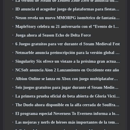
La versión de Steam de Zenless Zone Zero se anuncia durante la versión 2.8 Programa Especial
ID anuncia el acogedor juego de plataformas para fiestas Totopia durante la exhibición de Xbox, Comienza el reclutamiento Beta
Nexon revela un nuevo MMORPG isométrico de fantasía oscura, Brasas de los sin corona
MapleStory celebra su 21 aniversario con el “Evento de la Universidad Maple”
Juega ahora al Season Echo de Delta Force
6 Juegos gratuitos para ver durante el Steam Medieval Fest
Netmarble anuncia preinscripción para la versión global del MMORPG de ciencia ficción RF Online Next
Singularity Six ofrece un vistazo a la próxima gran actualización de Palia The Royal Highlands
NCSoft anuncia Aion 2 Lanzamiento en Occidente este año
Albion Online se lanza en Xbox con juego multiplataforma completo
Seis juegos gratuitos para jugar durante el Steam Medieval Fest
La primera prueba oficial de beta abierta de Gloria Victis comienza hoy
The Duelo ahora disponible en la alfa cerrada de Soulframe
El programa especial Neverness To Everness informa a los jugadores qué esperar en los lanzamientos
Las mejoras y nerfs de héroes más importantes de la temporada 7.5