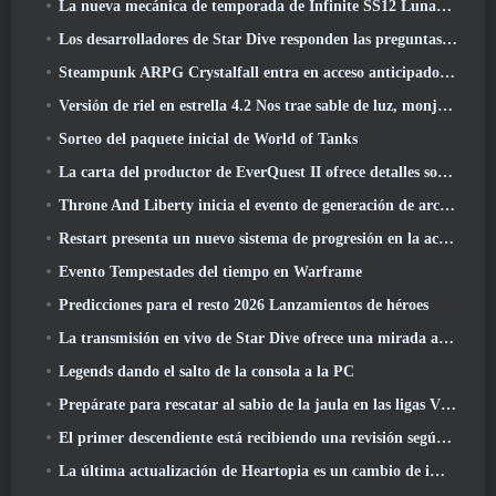
La nueva mecánica de temporada de Infinite SS12 Lunaria es una de las "mayores adiciones" al juego
Los desarrolladores de Star Dive responden las preguntas de los jugadores en una transmisión en vivo sorpresa
Steampunk ARPG Crystalfall entra en acceso anticipado, Pero no sin algunos problemas
Versión de riel en estrella 4.2 Nos trae sable de luz, monja-chuck, El baterista pionero y un emanador de euforia
Sorteo del paquete inicial de World of Tanks
La carta del productor de EverQuest II ofrece detalles sobre el servidor de expansión con tiempo bloqueado
Throne And Liberty inicia el evento de generación de archboss doble
Restart presenta un nuevo sistema de progresión en la actualización de la temporada SS4
Evento Tempestades del tiempo en Warframe
Predicciones para el resto 2026 Lanzamientos de héroes
La transmisión en vivo de Star Dive ofrece una mirada al juego en acción antes del lanzamiento
Legends dando el salto de la consola a la PC
Prepárate para rescatar al sabio de la jaula en las ligas VI de RuneScape de la vieja escuela: Pactos demoniacos
El primer descendiente está recibiendo una revisión según Dev Stream
La última actualización de Heartopia es un cambio de imagen al estilo de Alicia en el país de las maravillas