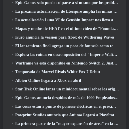
Epic Games solo puede culparse a sí mismo por los problemas recientes
La próxima actualización de Eterspire amplía las minas enanas y ofrece una revisión completa del combate contra jefes
La actualización Luna VI de Genshin Impact nos lleva a ese lugar del que Mondstadt sigue hablando pero que nunca hemos visto
Mapas y modos de HEAT en el último vídeo de “Foundations”
Kuro anuncia la versión para Xbox de Wuthering Waves
El lanzamiento final agrega un poco de fantasía como temporada 10 Lanzamientos
Explora las ruinas en descomposición del "Imperio Walthen" en la próxima gran actualización de RAVEN2
Warframe ya está disponible en Nintendo Switch 2, Justo a tiempo para el lanzamiento de Shadowgrapher
Temporada de Marvel Rivals White Fox 7 Debut
Albion Online llegará a Xbox en abril
Star Trek Online lanza un minidocumental sobre los orígenes de la Federación para celebrar el 16º aniversario
Epic Games anuncia despidos de más de 1000 Empleados, Citando "Descenso en el compromiso de Fortnite"
Las cosas están a punto de ponerse eléctricas en el próximo evento Aftershock de Apex Legends
Pawprint Studios anuncia que Aniimo llegará a PlayStation 5 Y la tienda de Epic Games en los lanzamientos
La primera parte de la “mayor expansión de área” en la historia de RuneScape se lanza hoy