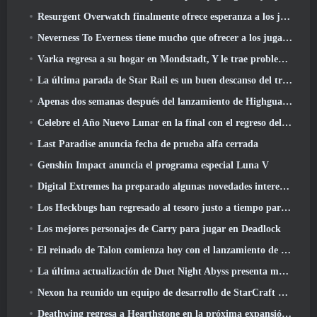
Resurgent Overwatch finalmente ofrece esperanza a los jugadores
Neverness To Everness tiene mucho que ofrecer a los jugadores, particularmente divertido
Varka regresa a su hogar en Mondstadt, Y le trae problemas en la actualización Luna V de Genshin Impact
La última parada de Star Rail es un buen descanso del trauma
Apenas dos semanas después del lanzamiento de Highguard, Wildlight Entertainment anuncia despidos
Celebre el Año Nuevo Lunar en la final con el regreso del 'Modo Bank It'
Last Paradise anuncia fecha de prueba alfa cerrada
Genshin Impact anuncia el programa especial Luna V
Digital Extremes ha preparado algunas novedades interesantes para celebrar el Año Nuevo Lunar en Warframe
Los Heckbugs han regresado al tesoro justo a tiempo para la temporada del amor
Los mejores personajes de Carry para jugar en Deadlock
El reinado de Talon comienza hoy con el lanzamiento de la temporada de Overwatch 1: Conquista
La última actualización de Duet Night Abyss presenta monturas
Nexon ha reunido un equipo de desarrollo de StarCraft Shooter según un informe de un medio coreano
Deathwing regresa a Hearthstone en la próxima expansión de Cataclysm