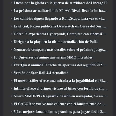
Lucha por la gloria en la guerra de servidores de Lineage II
La próxima actualización de Marvel Rivals lleva la lucha a los dioses
Los cambios siguen llegando a RuneScape. Esta vez es vivienda para jugadores
Es oficial, Nexon publicará Overwatch en Corea del Sur en el futuro
Obtén la experiencia Cyberpunk, Completo con ciberpsicosis, En el próximo evento cruzado de Apex Legends
Dirígete a la playa en la última actualización de Palia
Netmarble comparte más detalles sobre el próximo juego de nivelación en solitario, Nivelación en solitario: KARMA en la Anime Expo
10 Universos de anime que serían MMO increíbles
EverQuest anuncia la fecha de apertura del segundo 2026 Servidor de expansión con bloqueo de tiempo
Versión de Star Rail 4.4 Actualizar
El nuevo tráiler ofrece una mirada a la jugabilidad en Silver Palace
Infinite ofrece el primer vistazo al héroe con forma de sirena que llegará en SS13: Recuperación de la vista
Nuevo MMORPG Ragnarok basado en navegador, Se anuncia el universo Ragnarok
El CALOR se vuelve más caliente con el lanzamiento de un nuevo mapa del desierto
5 Los mejores lanzamientos gratuitos para jugar desde 2025, ¿Todavía vale la pena jugar? 2026?