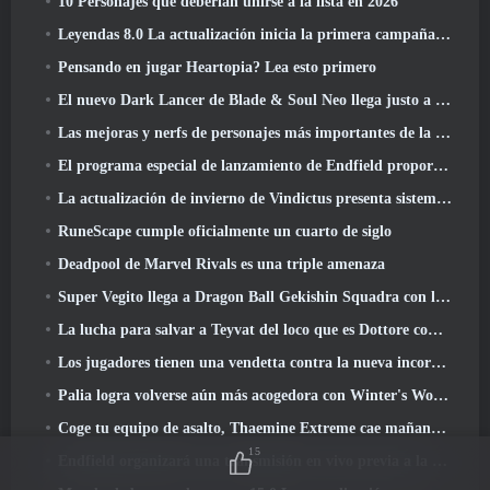
10 Personajes que deberían unirse a la lista en 2026
Leyendas 8.0 La actualización inicia la primera campaña de 2026
Pensando en jugar Heartopia? Lea esto primero
El nuevo Dark Lancer de Blade & Soul Neo llega justo a tiempo para el primer aniversario
Las mejoras y nerfs de personajes más importantes de la temporada 6
El programa especial de lanzamiento de Endfield proporciona detalles sobre el sistema de monetización del juego
La actualización de invierno de Vindictus presenta sistemas para facilitar la progresión de los jugadores
RuneScape cumple oficialmente un cuarto de siglo
Deadpool de Marvel Rivals es una triple amenaza
Super Vegito llega a Dragon Ball Gekishin Squadra con la llegada de la temporada 3
La lucha para salvar a Teyvat del loco que es Dottore comienza hoy en Genshin Impact
Los jugadores tienen una vendetta contra la nueva incorporación de Overwatch
Palia logra volverse aún más acogedora con Winter's Wonder: Actualización del Santuario Nevado
Coge tu equipo de asalto, Thaemine Extreme cae mañana en Lost Ark
15
Endfield organizará una transmisión en vivo previa a la transmisión en vivo esta semana