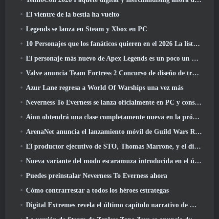
El vientre de la bestia ha vuelto
Legends se lanza en Steam y Xbox en PC
10 Personajes que los fanáticos quieren en el 2026 La lista de Marvel Rivals es la que tiene más probabilidades de suceder
El personaje más nuevo de Apex Legends es un poco un demonio de la velocidad
Valve anuncia Team Fortress 2 Concurso de diseño de trofeos ÜBERFEST
Azur Lane regresa a World Of Warships una vez más
Neverness To Everness se lanza oficialmente en PC y consolas
Aion obtendrá una clase completamente nueva en la próxima actualización de Dread Blade
ArenaNet anuncia el lanzamiento móvil de Guild Wars Reforged
El productor ejecutivo de STO, Thomas Marrone, y el director creativo de Neverwinter, Randy Mosiondz, hablan sobre los juegos y el futuro de Cryptic.
Nueva variante del modo escaramuza introducida en el último acto de Valorant
Puedes preinstalar Neverness To Everness ahora
Cómo contrarrestar a todos los héroes estrategas
Digital Extremes revela el último capítulo narrativo de Warframe con nuevos cortos de anime