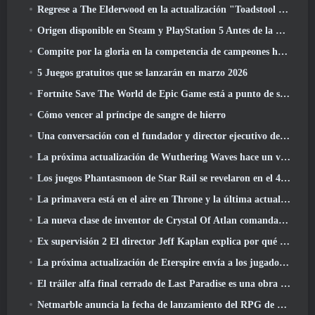
Regrese a The Elderwood en la actualización "Toadstool Tales" de Palia
Origen disponible en Steam y PlayStation 5 Antes de la marcha 23 Lanzamiento
Compite por la gloria en la competencia de campeones huecos de New Eridu en la próxima actualización de Zenless Zone Zero
5 Juegos gratuitos que se lanzarán en marzo 2026
Fortnite Save The World de Epic Game está a punto de ser un juego gratuito
Cómo vencer al príncipe de sangre de hierro
Una conversación con el fundador y director ejecutivo de Netmarble, Ken Kim, sobre MONGIL: Buceo estelar
La próxima actualización de Wuthering Waves hace un viaje al “lado oscuro”
Los juegos Phantasmoon de Star Rail se revelaron en el 4.1 Programa Especial
La primavera está en el aire en Throne y la última actualización de Liberty
La nueva clase de inventor de Crystal Of Atlan comanda a los Magitech Mechs en la batalla
Ex supervisión 2 El director Jeff Kaplan explica por qué dejó a Blizzard
La próxima actualización de Eterspire envía a los jugadores a las minas enanas
El tráiler alfa final cerrado de Last Paradise es una obra de arte pequeña pero aterradora
Netmarble anuncia la fecha de lanzamiento del RPG de acción para domesticar monstruos Mongil: Buceo estelar