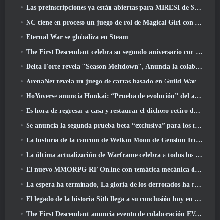
Las preinscripciones ya están abiertas para MIRESI de Smilegate: Futuro invisible
NC tiene en proceso un juego de rol de Magical Girl con un estilo artístico inspirado en el anime de los 90
Eternal War se globaliza en Steam
The First Descendant celebra su segundo aniversario con Descendant Fest 2026 Arroyo
Delta Force revela "Season Meltdown", Anuncia la colaboración de Rainbow Six Siege
ArenaNet revela un juego de cartas basado en Guild Wars, Atado a la niebla
HoYoverse anuncia Honkai: “Prueba de evolución” del anime Nexus
Es hora de regresar a casa y restaurar el dichoso retiro donde se encuentran los vientos
Se anuncia la segunda prueba beta “exclusiva” para los tomadores de tiempo del shooter de supervivencia en equipo
La historia de la canción de Welkin Moon de Genshin Impact llega y termina.. en la luna
La última actualización de Warframe celebra a todos los papás espaciales
El nuevo MMORPG RF Online con temática mecánica de Netmarble se lanza a nivel mundial
La espera ha terminado, La gloria de los derrotados ha regresado
El legado de la historia Sith llega a su conclusión hoy en la última actualización de SWTOR
The First Descendant anuncia evento de colaboración EVANGELION