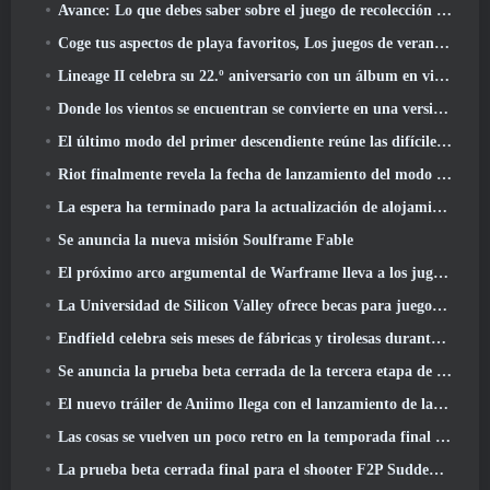
Avance: Lo que debes saber sobre el juego de recolección de criaturas de HoYoverse, Honkai: Alma de enlace
Coge tus aspectos de playa favoritos, Los juegos de verano han regresado a Overwatch
Lineage II celebra su 22.º aniversario con un álbum en vinilo de edición coleccionista
Donde los vientos se encuentran se convierte en una versión “Eastern Steampunk” 2.0
El último modo del primer descendiente reúne las difíciles batallas de intercepción del vacío y las profundidades
Riot finalmente revela la fecha de lanzamiento del modo clásico de League Of Legends
La espera ha terminado para la actualización de alojamiento para grandes jugadores de RuneScape
Se anuncia la nueva misión Soulframe Fable
El próximo arco argumental de Warframe lleva a los jugadores a un mapa estelar completamente nuevo, El sistema Tau
La Universidad de Silicon Valley ofrece becas para juegos y algunos de los requisitos son interesantes
Endfield celebra seis meses de fábricas y tirolesas durante su próxima actualización
Se anuncia la prueba beta cerrada de la tercera etapa de las batallas de infantería de Of War Thunder
El nuevo tráiler de Aniimo llega con el lanzamiento de la última prueba beta cerrada
Las cosas se vuelven un poco retro en la temporada final 11 Actualizar
La prueba beta cerrada final para el shooter F2P Sudden Attack Zero Point de Nexon comenzó hoy