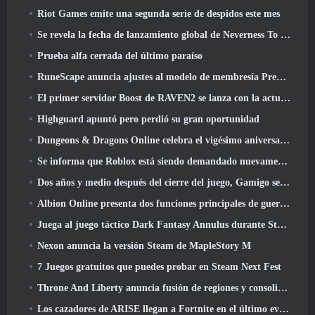
Riot Games emite una segunda serie de despidos este mes
Se revela la fecha de lanzamiento global de Neverness To Everness
Prueba alfa cerrada del último paraíso
RuneScape anuncia ajustes al modelo de membresía Premier para tener en cuenta los cambios recientes en el MMORPG
El primer servidor Boost de RAVEN2 se lanza con la actualización de hoy
Highguard apuntó pero perdió su gran oportunidad
Dungeons & Dragons Online celebra el vigésimo aniversario de Natural con misiones y recompensas especiales
Se informa que Roblox está siendo demandado nuevamente por “prácticas que ponen en peligro y explotan a los niños”
Dos años y medio después del cierre del juego, Gamigo se burla del regreso del MMO medieval Glory Victis
Albion Online presenta dos funciones principales de guerra de facciones en la actualización Realm Divided Part II
Juega al juego táctico Dark Fantasy Annulus durante Steam Next Fest
Nexon anuncia la versión Steam de MapleStory M
7 Juegos gratuitos que puedes probar en Steam Next Fest
Throne And Liberty anuncia fusión de regiones y consolidación de servidores
Los cazadores de ARISE llegan a Fortnite en el último evento de colaboración