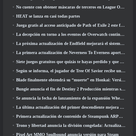
No cuente con obtener máscaras de terceros en League Of Legends
HEAT se lanza en casi todas partes
Juega gratis al acceso anticipado de Path of Exile 2 este fin de semana
La decepción en torno a los eventos de Overwatch continúa 10 Año Aniversario
La próxima actualización de Endfield mejorará el sistema de fábrica
La primera actualización de Neverness To Everness aporta mucho a la mesa
Siete juegos gratuitos que quizás te hayas perdido y que forman parte del Steam Ocean Fest
Según se informa, el jugador de Tree Of Savior recibe un premio especial por gastar 100.000 dólares en el juego
Blade finalmente obtendrá su “muerte” en Honkai: Versión de riel en estrella 4.3
Bungie anuncia el fin de Destiny 2 Producción mientras se preparan para trabajar en nuevos proyectos
Se anuncia la fecha de lanzamiento de la expansión Where Winds Meet “Imperial Palace”
La última actualización del primer descendiente mejora el ciclo agrícola y actualiza el modo Embestida
Primera actualización de contenido de Steampunk ARPG Crystalfall para abordar las "preocupaciones clave de los jugadores"
Trono y libertad anuncia la división congelada: Actualización Nix
Pixel Art MMO Soulbound anuncia versión para Steam