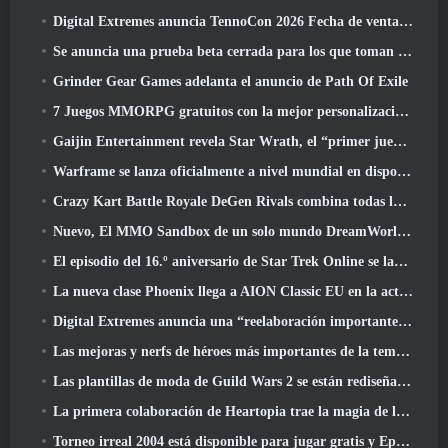
Digital Extremes anuncia TennoCon 2026 Fecha de venta de entradas
Se anuncia una prueba beta cerrada para los que toman tiempo en juegos de disparos en tercera persona
Grinder Gear Games adelanta el anuncio de Path Of Exile
7 Juegos MMORPG gratuitos con la mejor personalización de personajes
Gaijin Entertainment revela Star Wrath, el “primer juego de acción de extracción espacial”
Warframe se lanza oficialmente a nivel mundial en dispositivos Android
Crazy Kart Battle Royale DeGen Rivals combina todas las cosas que probablemente no sabías que querías combinadas
Nuevo, El MMO Sandbox de un solo mundo DreamWorld llegará al acceso anticipado de Steam
El episodio del 16.º aniversario de Star Trek Online se lanza como parte de la actualización "Corrupción"
La nueva clase Phoenix llega a AION Classic EU en la actualización 'Ignite'
Digital Extremes anuncia una “reelaboración importante” del sistema de progresión del jugador de Soulframe
Las mejoras y nerfs de héroes más importantes de la temporada 6.5
Las plantillas de moda de Guild Wars 2 se están rediseñando según los comentarios de los jugadores
La primera colaboración de Heartopia trae la magia de la amistad de My Little Pony
Torneo irreal 2004 está disponible para jugar gratis y Epic no demandará a nadie por ello