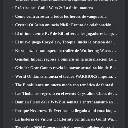
Práctica con Guild Wars 2: La única manera
Cómo contrarrestar a todos los héroes de vanguardia
Crystal Of Atlan anuncia NieR: Evento de colaboración de autómatas
El último evento PvP de Rift ofrece a los jugadores la oportunidad de ganar hasta 4000 Créditos y un nuevo título
El nuevo juego Cozy-Pary, Totopia, inicia la prueba de juego beta cerrada
Kuro lanza el tan esperado tráiler de Wuthering Waves Cyberpunk: Cruce de Edgerunners
Genshin Impact regresa a Sumeru en la actualización Luna VII
Grinder Gear Games revela la mayor actualización de Path Of Exile II hasta el momento, El regreso de los antiguos
World Of Tanks anuncia el torneo WARRIORS impulsado por la comunidad
The Finals lanza un nuevo modo con temática de fantasía medieval, 'Dragon's Claim'
Los Tholianos regresan en el evento Crystaline Chaos de Star Trek Online
Damian Priest de la WWE se somete a entrenamiento en “The Loot Camp” en el tráiler Live Action Burst Fest de Delta Force
Por qué Neverness To Everness ha llegado a mi rotación, Por ahora
La historia de Visions Of Eternity continúa en Guild Wars 2 La próxima semana
TennoCon 2026 Paquete digital y merchandising ahora disponibles para comprar