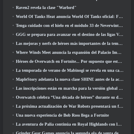
Raven2 revela la clase "Warlord"
World Of Tanks Heat anuncia World Of Tanks oficial: Fecha de lanzamiento de HEAT
Tenga cuidado con el hielo en el módulo 33 de Neverwinter, Frío cortante
GGG se prepara para avanzar en el destino de las ligas Vaal de Path Of Exile 2 antes del lanzamiento del regreso de los Antiguos
Las mejoras y nerfs de héroes más importantes de la temporada 8
Where Winds Meet anuncia la expansión del Palacio Imperial y comparte una hoja de ruta de contenido "masiva"
Héroes de Overwatch en Fortnite... Por supuesto que estaba destinado a suceder
La temporada de verano de Mabinogi se revela en una carta del productor
MapleStory adelanta la nueva clase SHINE antes de la actualización de junio
Las inscripciones están en marcha para la versión global de la 'Prueba de prólogo' de Limit Zero Breakers de NCSoft
Overwatch celebra “Una década de héroes” durante su décimo aniversario
La próxima actualización de War Robots presentará un francotirador inspirado en Lovecraft
Una nueva experiencia de Bob Ross llega a Fortnite
La aventura de Palia continúa en Royal Highlands con la actualización de hoy
Grinder Gear Games anuncia la segunda ola de venta de entradas para ExileCon