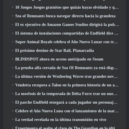
10 Juegos Juegos gratuitos que quizás hayas olvidado y que participan en el PvP Fest de Steam
Sea of ​​Remnants busca navegar directo hacia la grandeza
El ex ejecutivo de Amazon Games Studios dirigirá la publicación occidental de Aion 2
El sistema de instalaciones compartidas de Endfield dice sobre los jugadores
Super Animal Royale celebra el Año Nuevo Lunar con tres semanas de eventos de Super Horse
El próximo destino de Star Rail, Planarcadia
BLINDSPOT ahora en acceso anticipado en Steam
La prueba alfa cerrada de Sea Of Remnants ya está disponible
La última versión de Wuthering Waves trae grandes novedades y cambios en la calidad de vida
Vendetta recupera a Talon en la primera historia de un año de duración en Overwatch (Sin "2", Blizzard está dejando eso)
La morfosis de la temporada de Delta Force trae un nuevo mapa, Modos, Y mejoras solicitadas por los jugadores
El parche Endfield otorgará a cada jugador un personaje gratuito de seis estrellas de su elección
Celebre el Año Nuevo Luna con el lanzamiento de la maravilla invernal de Palia: Actualización de Año Nuevo de Riffrocin
La verdad revelada en la última transmisión en vivo
Experimenta el asalto al claro de The Guardian en la última actualización de Guild Wars 2 que comienza hoy