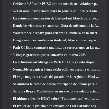
Celebrar 9 Años de PUBG con un mes de actividades especiales
Nexon abre inscripciones para la prueba en línea cerrada de abril de MapleStory Classic World
La primera actualización de Descendant March para reequilibrar el Sharen y presentar contenido nuevo
Donde los vientos se encuentran Guía de misiones de la fortaleza de Whitecrown
Warframe se prepara para celebrar el número de la suerte 13 Con eventos de aniversario
Google anuncia cambios en Android, Marcando el regreso de Fortnite a Play Store
Path Of Exile comparte una lista de correcciones en las que se está trabajando después del lanzamiento de Mirage
5 Juegos gratuitos que se lanzarán en marzo 2025
La actualización Mirage de Path Of Exile ya está disponible
Netmarble organizará una celebración en persona en Los Ángeles. Antes de los siete pecados capitales: Lanzamiento de origen
El viaje mágico a través del pasado de la región de Hexi comienza donde los vientos se encuentran hoy
Se anuncia la fecha de acceso anticipado de Steam para el ARPG Crystalfall de Steampunk
Saitama llega a MapleStory en un evento de colaboración con One-Punch Man
El último vídeo de HEAT sobre “Fundamentos” explica cómo trabajan juntos los agentes y los tanques
El tráiler de la prueba alfa cerrada de Last Paradise nos recuerda cómo es realmente sobrevivir al Apocalipsis zombi