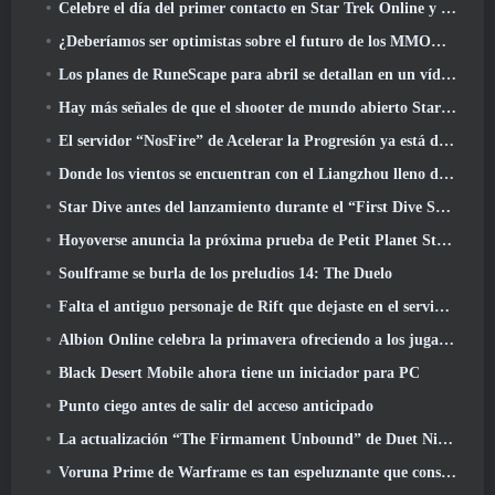
Celebre el día del primer contacto en Star Trek Online y gane una nueva versión del Nobel Intel Battlecruiser
¿Deberíamos ser optimistas sobre el futuro de los MMORPG??
Los planes de RuneScape para abril se detallan en un vídeo para desarrolladores
Hay más señales de que el shooter de mundo abierto StarCraft podría ser algo real
El servidor “NosFire” de Acelerar la Progresión ya está disponible en NosTale
Donde los vientos se encuentran con el Liangzhou lleno de nieve ahora disponible con el lanzamiento de la versión 1.5
Star Dive antes del lanzamiento durante el “First Dive Show”
Hoyoverse anuncia la próxima prueba de Petit Planet Stardrift
Soulframe se burla de los preludios 14: The Duelo
Falta el antiguo personaje de Rift que dejaste en el servidor muerto? Gamigo tiene una solución para eso
Albion Online celebra la primavera ofreciendo a los jugadores una linda montura de conejito
Black Desert Mobile ahora tiene un iniciador para PC
Punto ciego antes de salir del acceso anticipado
La actualización “The Firmament Unbound” de Duet Night Abyss concluye la historia de Huaxu
Voruna Prime de Warframe es tan espeluznante que consiguió su propio tráiler de Red Band