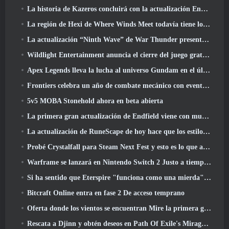
La historia de Kazeros concluirá con la actualización Ends Of The Abyss de Lost Ark
La región de Hexi de Where Winds Meet todavía tiene lo que los jugadores aman y al mismo tiempo es una experiencia única
La actualización “Ninth Wave” de War Thunder presenta aviones de rango IX
Wildlight Entertainment anuncia el cierre del juego gratuito Hero Shooter Highguard
Apex Legends lleva la lucha al universo Gundam en el último evento cruzado
Frontiers celebra un año de combate mecánico con eventos de aniversario
5v5 MOBA Stonehold ahora en beta abierta
La primera gran actualización de Endfield viene con muchas optimizaciones
La actualización de RuneScape de hoy hace que los estilos de combate originales del MMORPG sean más fáciles de aprender
Probé Crystalfall para Steam Next Fest y esto es lo que aprendí
Warframe se lanzará en Nintendo Switch 2 Justo a tiempo para la próxima actualización importante, El fotógrafo de sombras
Si ha sentido que Eterspire "funciona como una mierda", El director creativo dice que ya no es así
Bitcraft Online entra en fase 2 De acceso temprano
Oferta donde los vientos se encuentran Mire la primera gran expansión en la transmisión en vivo de Hexi
Rescata a Djinn y obtén deseos en Path Of Exile's Mirage League