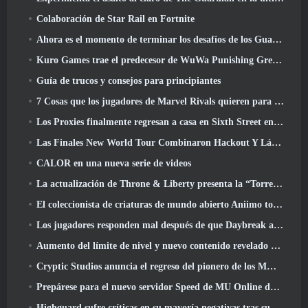
Colaboración de Star Rail en Fortnite
Ahora es el momento de terminar los desafíos de los Guardianes de la Llama en Path Of Exile durante Legacy Of Phrecia
Kuro Games trae el predecesor de WuWa Punishing Grey Raven a Steam
Guía de trucos y consejos para principiantes
7 Cosas que los jugadores de Marvel Rivals quieren para el juego 2026
Los Proxies finalmente regresan a casa en Sixth Street en la versión de Zenless Zone Zero 2.6 Actualizar
Las Finales New World Tour Combinaron Hackout Y Láseres Orbitales
CALOR en una nueva serie de videos
La actualización de Throne & Liberty presenta la “Torre de la codicia” generada aleatoriamente
El coleccionista de criaturas de mundo abierto Aniimo toca las notas correctas
Los jugadores responden mal después de que Daybreak anunciara planes para saltarse las hojas de ruta de EverQuest y EQ2
Aumento del límite de nivel y nuevo contenido revelado en Phantasy Star Online 2: Corriente de onda titular de NGS
Cryptic Studios anuncia el regreso del pionero de los MMO Jack Emmert como director ejecutivo
Prepárese para el nuevo servidor Speed ​​de MU Online durante el evento previo
Highguard sufre críticas en su mayoría negativas tras su lanzamiento