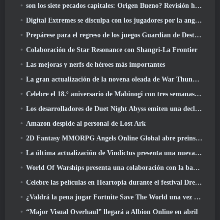
son los siete pecados capitales: Origen Bueno? Revisión honesta
Digital Extremes se disculpa con los jugadores por la angustia causada por las “invitaciones nefastas” en Warframe
Prepárese para el regreso de los juegos Guardian de Destiny 2
Colaboración de Star Resonance con Shangri-La Frontier
Las mejoras y nerfs de héroes más importantes
La gran actualización de la novena oleada de War Thunder mejora el aspecto de las batallas navales con imágenes acuáticas mejoradas
Celebre el 18.º aniversario de Mabinogi con tres semanas de eventos y recompensas
Los desarrolladores de Duet Night Abyss emiten una declaración oficial sobre un reciente incidente de malware después de la actualización del juego
Amazon despide al personal de Lost Ark
2D Fantasy MMORPG Angels Online Global abre preinscripción
La última actualización de Vindictus presenta una nueva incursión en la que los jugadores se enfrentarán al Guardián de Caliburn
World Of Warships presenta una colaboración con la banda sueca de heavy metal Sabaton
Celebre las películas en Heartopia durante el festival Dreamlight Cinematics
¿Valdrá la pena jugar Fortnite Save The World una vez que sea gratis??
“Major Visual Overhaul” llegará a Albion Online en abril