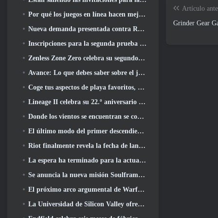
Artículo ante
Por qué los juegos en línea hacen mejor anime que el anime hace juegos
Grinder Gear Ga
Nueva demanda presentada contra Roblox en Oregon alegando un incidente de preparación infantil
Inscripciones para la segunda prueba cerrada mundial de Global MapleStory Classic
Zenless Zone Zero celebra su segundo aniversario ofreciendo a los jugadores la posibilidad de elegir un agente de rango S gratuito
Avance: Lo que debes saber sobre el juego de recolección de criaturas de HoYoverse, Honkai: Alma de enlace
Coge tus aspectos de playa favoritos, Los juegos de verano han regresado a Overwatch
Lineage II celebra su 22.º aniversario con un álbum en vinilo de edición coleccionista
Donde los vientos se encuentran se convierte en una versión “Eastern Steampunk” 2.0
El último modo del primer descendiente reúne las difíciles batallas de intercepción del vacío y las profundidades
Riot finalmente revela la fecha de lanzamiento del modo clásico de League Of Legends
La espera ha terminado para la actualización de alojamiento para grandes jugadores de RuneScape
Se anuncia la nueva misión Soulframe Fable
El próximo arco argumental de Warframe lleva a los jugadores a un mapa estelar completamente nuevo, El sistema Tau
La Universidad de Silicon Valley ofrece becas para juegos y algunos de los requisitos son interesantes