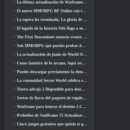
La última actualización de Warframe celebra a todos los papás espaciales
El nuevo MMORPG RF Online con temática mecánica de Netmarble se lanza a nivel mundial
La espera ha terminado, La gloria de los derrotados ha regresado
El legado de la historia Sith llega a su conclusión hoy en la última actualización de SWTOR
The First Descendant anuncia evento de colaboración EVANGELION
Seis MMORPG que puedes probar durante Steam Next Fest
La actualización de junio de World Of Warships celebra el Día de la Independencia de EE. UU. con una nueva campaña narrativa
Como fanático de lo arcano, Aquí está 5 Cosas que quiero ver del MMO de Riot
Puedes descargar previamente la demostración de Steam Next Fest de Embers Of The Uncrowned Tomorrow
La comunidad Secret World celebra el 14º aniversario con un misterio que deberán resolver juntos
Tierra salvaje 2 Disponible para descargar gratis (y mantener) Por tiempo limitado
Sorteo de llaves del paquete de regalo Crystal Saga Nova
Warframe para honrar el destino 2 Con título y actividad especial en el juego
Preludios de Soulframe 15 Actualizar botín y pesca
Cinco juegos gratuitos que quizás te guste probar durante el Bullet Fest