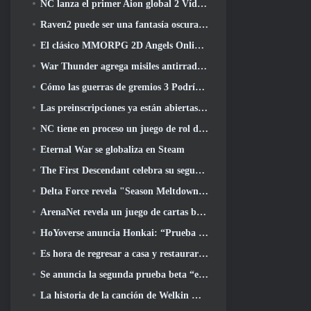
NC lanza el primer Aion global 2 Vídeo para desarrolladores, Compartir detalles sobre el juego
Raven2 puede ser una fantasía oscura, Pero eso no detiene la diversión del verano
El clásico MMORPG 2D Angels Online global se lanza hoy
War Thunder agrega misiles antirradiación y medidas de soporte electrónico en la actualización de caballería pesada
Cómo las guerras de gremios 3 Podría estar buscando innovar en el espacio MMO
Las preinscripciones ya están abiertas para MIRESI de Smilegate: Futuro invisible
NC tiene en proceso un juego de rol de Magical Girl con un estilo artístico inspirado en el anime de los 90
Eternal War se globaliza en Steam
The First Descendant celebra su segundo aniversario con Descendant Fest 2026 Arroyo
Delta Force revela "Season Meltdown", Anuncia la colaboración de Rainbow Six Siege
ArenaNet revela un juego de cartas basado en Guild Wars, Atado a la niebla
HoYoverse anuncia Honkai: “Prueba de evolución” del anime Nexus
Es hora de regresar a casa y restaurar el dichoso retiro donde se encuentran los vientos
Se anuncia la segunda prueba beta “exclusiva” para los tomadores de tiempo del shooter de supervivencia en equipo
La historia de la canción de Welkin Moon de Genshin Impact llega y termina.. en la luna