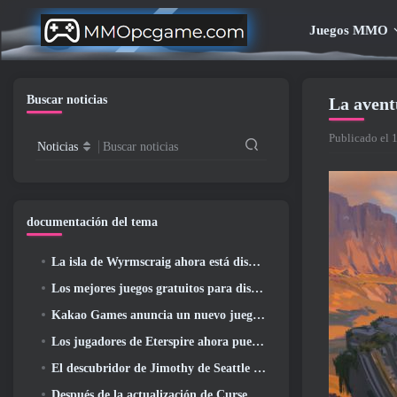
Juegos MMO
Buscar noticias
La avent
Publicado el 
Noticias
Buscar noticias
documentación del tema
La isla de Wyrmscraig ahora está disponible para explorar en RuneScape de la vieja escuela
Los mejores juegos gratuitos para disfrutar con tu equipo (2026)
Kakao Games anuncia un nuevo juego de rol de acción, doncella guardiana
Los jugadores de Eterspire ahora pueden viajar un poco en el tiempo... como regalo
El descubridor de Jimothy de Seattle tiene vínculos con ArenaNet, Por supuesto que lo agregarán a Guild Wars 2
Después de la actualización de Curse Of The Allflame, Path Of Exile anuncia varios cambios según los comentarios