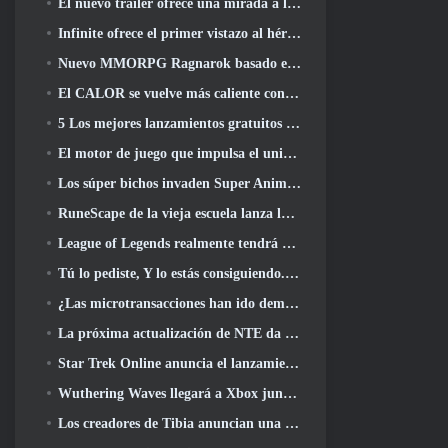
El nuevo tráiler ofrece una mirada a la jugabilidad en Silver Palace
Infinite ofrece el primer vistazo al héroe con forma de sirena que llegará en SS13: Recuperación de la vista
Nuevo MMORPG Ragnarok basado en navegador, Se anuncia el universo Ragnarok
El CALOR se vuelve más caliente con el lanzamiento de un nuevo mapa del desierto
5 Los mejores lanzamientos gratuitos para jugar desde 2025, ¿Todavía vale la pena jugar? 2026?
El motor de juego que impulsa el universo de un solo fragmento de Eve Online ahora es de código abierto
Los súper bichos invaden Super Animal Royale en la actualización 'Super Natural'
RuneScape de la vieja escuela lanza la misión Gran Maestro 'The Blood Moon Rises', Poniendo fin a una línea de búsqueda de 20 años
League of Legends realmente tendrá un modo clásico
Tú lo pediste, Y lo estás consiguiendo. Los gremios ahora están disponibles en Eterspire
¿Las microtransacciones han ido demasiado lejos en los juegos gratuitos??
La próxima actualización de NTE da un paso atrás hacia un juego de mesa de fantasía
Star Trek Online anuncia el lanzamiento de la próxima temporada “Undiscovered”
Wuthering Waves llegará a Xbox junto con la versión 3.5 Actualizar
Los creadores de Tibia anuncian una nueva prueba del MMORPG de zombis de la vieja escuela, Persistir en línea