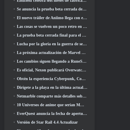
Endfield celebra seis meses de fábricas y tirolesas durante su próxima actualización
Se anuncia la prueba beta cerrada de la tercera etapa de las batallas de infantería de Of War Thunder
El nuevo tráiler de Aniimo llega con el lanzamiento de la última prueba beta cerrada
Las cosas se vuelven un poco retro en la temporada final 11 Actualizar
La prueba beta cerrada final para el shooter F2P Sudden Attack Zero Point de Nexon comenzó hoy
Lucha por la gloria en la guerra de servidores de Lineage II
La próxima actualización de Marvel Rivals lleva la lucha a los dioses
Los cambios siguen llegando a RuneScape. Esta vez es vivienda para jugadores
Es oficial, Nexon publicará Overwatch en Corea del Sur en el futuro
Obtén la experiencia Cyberpunk, Completo con ciberpsicosis, En el próximo evento cruzado de Apex Legends
Dirígete a la playa en la última actualización de Palia
Netmarble comparte más detalles sobre el próximo juego de nivelación en solitario, Nivelación en solitario: KARMA en la Anime Expo
10 Universos de anime que serían MMO increíbles
EverQuest anuncia la fecha de apertura del segundo 2026 Servidor de expansión con bloqueo de tiempo
Versión de Star Rail 4.4 Actualizar