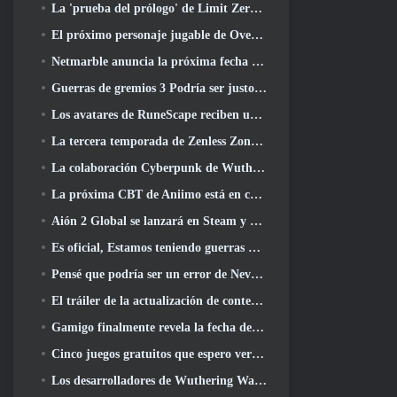
La 'prueba del prólogo' de Limit Zero Breakers comienza hoy
El próximo personaje jugable de Overwatch parece ser un jefe criminal cyborg con exceso de trabajo
Netmarble anuncia la próxima fecha de lanzamiento global de RF Online
Guerras de gremios 3 Podría ser justo lo que la industria de los MMO necesita ahora mismo
Los avatares de RuneScape reciben una revisión en la mayor actualización visual del juego en los últimos diez años
La tercera temporada de Zenless Zone Zero comienza con un viaje a una isla Bangboo en el cielo, Y a la plataforma Steam
La colaboración Cyberpunk de Wuthering Waves es exactamente lo que quiero de mis eventos cruzados de videojuegos
La próxima CBT de Aniimo está en camino... Y, Tenemos una ventana de lanzamiento oficial
Aión 2 Global se lanzará en Steam y Purple a finales de este año
Es oficial, Estamos teniendo guerras de gremios 3
Pensé que podría ser un error de Neverness To Everness tener el evento Porsche Collab Gacha tan temprano, Pero me equivoqué
El tráiler de la actualización de contenido final de Destiny 2 es un grito de guerra
Gamigo finalmente revela la fecha del regreso de Gloria Victis, ¿Sobrevivirá la segunda vez??
Cinco juegos gratuitos que espero ver durante el Summer Game Fest
Los desarrolladores de Wuthering Waves discuten la creación de la secuencia de batalla Lahai-Roi Mech