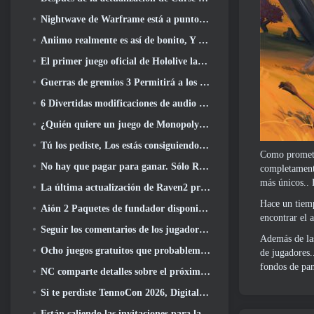
Nightwave de Warframe está a punto de regresar de una manera impactante
Aniimo realmente es así de bonito, Y bastante relajado
El primer juego oficial de Hololive lanzado esta semana
Guerras de gremios 3 Permitirá a los jugadores experimentar el mundo de Tyria antes de que los dragones ancianos despertaran
6 Divertidas modificaciones de audio que debes probar para Marvel Rivals
¿Quién quiere un juego de Monopoly RuneScape?? Porque uno está en camino
Tú los pediste, Los estás consiguiendo. Los dragones están llegando a Albion Online
Como prometí,
No hay que pagar para ganar. Sólo Ragnarök. Origin Classic se lanza en julio 23
completamente
más únicos.. 
La última actualización de Raven2 presenta el sistema de despertar de habilidades, Brindar a los jugadores más formas de mejorar sus habilidades
Hace un tiemp
Aión 2 Paquetes de fundador disponibles para su compra, Completo con cinco días de acceso anticipado
encontrar el 
Seguir los comentarios de los jugadores, Los jugadores de League Of Legends Classic no tendrán que pagar por máscaras clásicas
Además de las
Ocho juegos gratuitos que probablemente pasaste por alto y que forman parte del Train Fest de Steam
de jugadores.
fondos de pan
NC comparte detalles sobre el próximo acceso anticipado de Aion 2
Si te perdiste TennoCon 2026, Digital Extremes comparte todos los paneles
Están saliendo las invitaciones para la prueba de “dicotomía” de Silver Palace