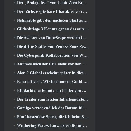
Der „Prolog-Test“ von Limit Zero Breakers beginnt heute
Der nächste spielbare Charakter von Overwatch scheint ein überarbeiteter Cyborg-Verbrecherboss zu sein
Netmarble gibt den nächsten Starttermin für Global RF Online bekannt
Gildenkriege 3 Könnte genau das sein, was die MMO-Branche gerade braucht
Die Avatare von RuneScape werden im größten visuellen Update des Spiels der letzten zehn Jahre überarbeitet
Die dritte Staffel von Zenless Zone Zero beginnt mit einer Reise zu einer Bangboo-Insel im Himmel, Und zur Steam-Plattform
Die Cyberpunk-Kollaboration von Wuthering Waves ist genau das, was ich mir von meinen Videospiel-Crossover-Events erwarte
Aniimos nächster CBT steht vor der Tür ... UND, Wir haben ein offizielles Startfenster
Aion 2 Global erscheint später in diesem Jahr auf Steam und Purple
Es ist offiziell, Wir bekommen Guild Wars 3
Ich dachte, es könnte ein Fehler von Neverness to Everness sein, das Porsche Collab Gacha Event so früh zu veranstalten, Aber ich habe mich geirrt
Der Trailer zum letzten Inhaltsupdate von Destiny 2 ist ein Aufschrei
Gamigo verrät endlich das Datum für die Rückkehr von Gloria Victis, Wird es das zweite Mal überleben??
Fünf kostenlose Spiele, die ich beim Summer Game Fest zu sehen hoffe
Wuthering Waves-Entwickler diskutieren über die Erstellung der Lahai-Roi-Mech-Kampfsequenz