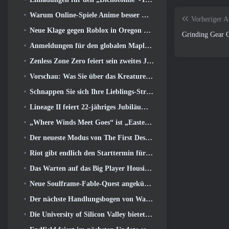
Warum Online-Spiele Anime besser machen als Anime-Spiele
Vorheriger A
Neue Klage gegen Roblox in Oregon wegen angeblichem Kinderpflegevorfall eingereicht
Grinding Gear G
Anmeldungen für den globalen MapleStory Classic World Second Closed Test
Zenless Zone Zero feiert sein zweites Jubiläum, indem es Spielern die Wahl zwischen einem kostenlosen S-Rank-Agenten bietet
Vorschau: Was Sie über das Kreaturensammelspiel Honkai von HoYoverse wissen sollten: Link-Seele
Schnappen Sie sich Ihre Lieblings-Strand-Skins, Die Sommerspiele sind zu Overwatch zurückgekehrt
Lineage II feiert 22-jähriges Jubiläum mit einem Vinyl-Album in Collector’s Edition
„Where Winds Meet Goes“ ist „Eastern Steampunk“ in der Version 2.0
Der neueste Modus von The First Descendant vereint schwierige Void-Intercept-Kämpfe und die Tiefen
Riot gibt endlich den Starttermin für den klassischen Modus von League of Legends bekannt
Das Warten auf das Big Player Housing-Update von RuneScape hat ein Ende
Neue Soulframe-Fable-Quest angekündigt
Der nächste Handlungsbogen von Warframe führt Spieler zu einer völlig neuen Sternenkarte, Das Tau-System
Die University of Silicon Valley bietet Stipendien für Gaming an und einige der Anforderungen sind interessant