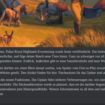
en, Palias Royal Highlands-Erweiterung wurde heute veröffentlicht. Das bedeute
eschichte, und füge deiner Ranch neue Tiere hinzu. Ganz zu schweigen von all
r gestalten können. Endlich, Außerdem gibt es neue Sammlerstücke und neue Wo
Zeit durften wir einen Blick darauf werfen, was Spieler vom Free-to-Play erw
 Website geteilt. Den Artikel finden Sie hier. Patchnotizen für das Update sind 
u den neuen Funktionen, Das Update führt mehrere Verbesserungen ein, wie zum
schilder. Die Deckendekoration wurde so platziert, dass sie die darüber lieg
unterstützen jetzt Hintergrundbilder. Weitere Informationen zu all dem und meh
an.