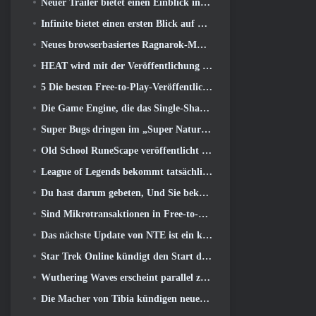
Neuer Trailer bietet einen Einblick in das Gameplay in Silver Palace
Infinite bietet einen ersten Blick auf den Meerjungfrauen-ähnlichen Helden, der in SS13 erscheint: Nachlicht
Neues browserbasiertes Ragnarok-MMORPG, Ragnarok-Universum angekündigt
HEAT wird mit der Veröffentlichung einer neuen Wüstenkarte heißer
5 Die besten Free-to-Play-Veröffentlichungen von 2025, Lohnt es sich noch, in ihnen zu spielen? 2026?
Die Game Engine, die das Single-Shard-Universum von Eve Online antreibt, ist jetzt Open Source
Super Bugs dringen im „Super Natural“-Update in Super Animal Royale ein
Old School RuneScape veröffentlicht die Großmeisterquest „The Blood Moon Rises“., Eine 20-jährige Questreihe geht zu Ende
League of Legends bekommt tatsächlich einen klassischen Modus
Du hast darum gebeten, Und Sie bekommen es. Gilden sind jetzt in Eterspire verfügbar
Sind Mikrotransaktionen in Free-to-Play-Spielen zu weit gegangen??
Das nächste Update von NTE ist ein kleiner Abstecher in ein Fantasy-Tabletop-Spiel
Star Trek Online kündigt den Start der kommenden „Undiscovered“-Staffel an
Wuthering Waves erscheint parallel zur Xbox-Version 3.5 Aktualisieren
Die Macher von Tibia kündigen neuen Playtest des Old-School-Zombie-MMORPGs an, Online bestehen bleiben