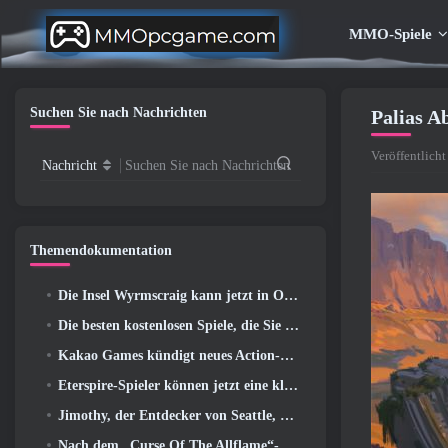
MMO-Spiele
Suchen Sie nach Nachrichten
Palias A
Veröffentlich
Nachricht
Suchen Sie nach Nachrichten
Themendokumentation
Die Insel Wyrmscraig kann jetzt in Old School RuneScape erkundet werden
Die besten kostenlosen Spiele, die Sie mit Ihrem Team genießen können (2026)
Kakao Games kündigt neues Action-Rollenspiel an, Wächterin
Eterspire-Spieler können jetzt eine kleine Zeitreise unternehmen … als Belohnung
Jimothy, der Entdecker von Seattle, hat Verbindungen zu ArenaNet, Also fügen sie es natürlich zu Guild Wars hinzu 2
Nach dem „Curse Of The Allflame“-Update kündigt Path of Exile mehrere Änderungen an, die auf Feedback basieren