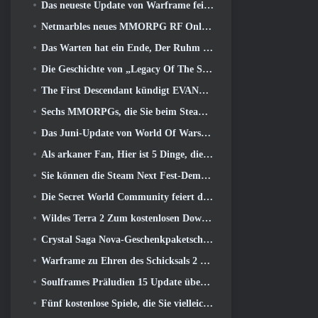
Das neueste Update von Warframe feiert alle Space Dads
Netmarbles neues MMORPG RF Online Next mit Mech-Thema wird weltweit eingeführt
Das Warten hat ein Ende, Der Ruhm der Besiegten ist zurückgekehrt
Die Geschichte von „Legacy Of The Sith“ findet heute im neuesten Update von SWTOR ihren Abschluss
The First Descendant kündigt EVANGELION Collab-Event an
Sechs MMORPGs, die Sie beim Steam Next Fest ausprobieren können
Das Juni-Update von World Of Warships feiert den Unabhängigkeitstag der USA mit einer neuen Erzählkampagne
Als arkaner Fan, Hier ist 5 Dinge, die ich vom Riot-MMO sehen möchte
Sie können die Steam Next Fest-Demo von Embers Of The Uncrowned Tomorrow vorab herunterladen
Die Secret World Community feiert den 14. Jahrestag mit einem Rätsel, das sie gemeinsam lösen müssen
Wildes Terra 2 Zum kostenlosen Download verfügbar (Und behalten) Für eine begrenzte Zeit
Crystal Saga Nova-Geschenkpaketschlüssel als Geschenk
Warframe zu Ehren des Schicksals 2 Mit spezieller Aktivität und Titel im Spiel
Soulframes Präludien 15 Update überarbeitet Beute und Angeln
Fünf kostenlose Spiele, die Sie vielleicht während des Bullet Fests ausprobieren möchten