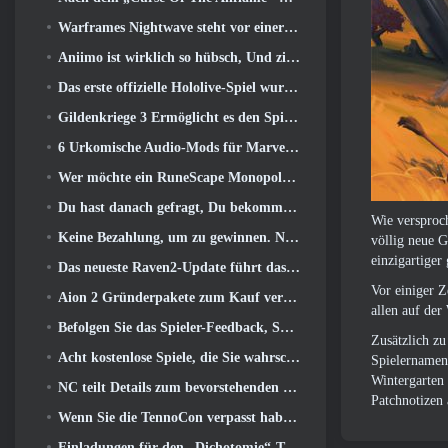
Warframes Nightwave steht vor einer schockierenden Rückkehr
Aniimo ist wirklich so hübsch, Und ziemlich chillig
Das erste offizielle Hololive-Spiel wurde diese Woche veröffentlicht
Gildenkriege 3 Ermöglicht es den Spielern, die Welt von Tyria zu erleben, bevor die Drachenältesten erwachten
6 Urkomische Audio-Mods für Marvel Rivals, die man unbedingt ausprobieren muss
Wer möchte ein RuneScape Monopoly-Spiel?? Weil man unterwegs ist
Du hast danach gefragt, Du bekommst sie. Drachen kommen online nach Albion
Wie versproch
Keine Bezahlung, um zu gewinnen. Nur Ragnarok. Origin Classic erscheint im Juli 23
völlig neue G
einzigartige
Das neueste Raven2-Update führt das Skill Awakening System ein, Geben Sie den Spielern mehr Möglichkeiten, ihre Fähigkeiten zu verbessern
Vor einiger 
Aion 2 Gründerpakete zum Kauf verfügbar, Komplett mit fünf Tagen Early Access
allen auf der
Befolgen Sie das Spieler-Feedback, Spieler von League Of Legends Classic müssen nicht für klassische Skins bezahlen
Zusätzlich z
Acht kostenlose Spiele, die Sie wahrscheinlich übersehen haben und die Teil von Steams Train Fest sind
Spielernamens
Wintergarten 
NC teilt Details zum bevorstehenden Early Access von Aion 2 mit
Patchnotizen 
Wenn Sie die TennoCon verpasst haben 2026, Digital Extremes teilt alle Panels
Einladungen für den „Dichotomie“-Test im Silver Palace gehen raus