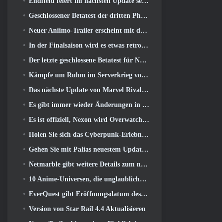
Endfield feiert im nächsten Update sechs Monate voller Fabriken und Seilrutschen
Geschlossener Betatest der dritten Phase von Of War Thunder Infantry Battles angekündigt
Neuer Aniimo-Trailer erscheint mit der Veröffentlichung des neuesten geschlossenen Betatests
In der Finalsaison wird es etwas retro 11 Aktualisieren
Der letzte geschlossene Betatest für Nexons F2P-Shooter Sudden Attack Zero Point hat heute begonnen
Kämpfe um Ruhm im Serverkrieg von Lineage II
Das nächste Update von Marvel Rivals führt den Kampf zu den Göttern
Es gibt immer wieder Änderungen in RuneScape. Diesmal handelt es sich um Spielerunterkünfte
Es ist offiziell, Nexon wird Overwatch künftig in Südkorea veröffentlichen
Holen Sie sich das Cyberpunk-Erlebnis, Komplett mit Cyberpsychose, Im nächsten Crossover-Event von Apex Legends
Gehen Sie mit Palias neuestem Update an den Strand
Netmarble gibt weitere Details zum nächsten Solo-Leveling-Spiel bekannt, Solo-Leveling: KARMA auf der Anime Expo
10 Anime-Universen, die unglaubliche MMOs ergeben würden
EverQuest gibt Eröffnungsdatum des zweiten bekannt 2026 Zeitlich begrenzter Erweiterungsserver
Version von Star Rail 4.4 Aktualisieren