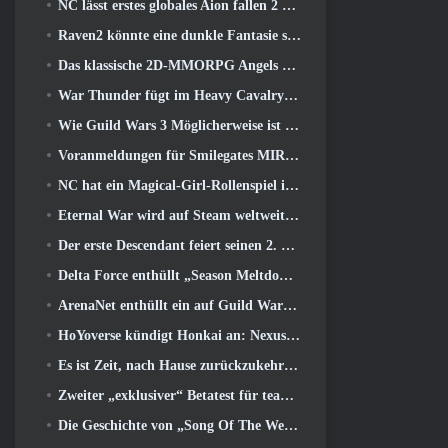
NC lässt erstes globales Aion fallen 2 Entwicklervideo, Details zum Spiel teilen
Raven2 könnte eine dunkle Fantasie sein, Aber das tut dem Sommerspaß keinen Abbruch
Das klassische 2D-MMORPG Angels Online Global startet heute
War Thunder fügt im Heavy Cavalry Update Raketenabwehrraketen und elektronische Unterstützungsmaßnahmen hinzu
Wie Guild Wars 3 Möglicherweise ist es auf der Suche nach Innovationen im MMO-Bereich
Voranmeldungen für Smilegates MIRESI sind jetzt möglich: Unsichtbare Zukunft
NC hat ein Magical-Girl-Rollenspiel im Anime-inspirierten Kunststil der 90er in Arbeit
Eternal War wird auf Steam weltweit verbreitet
Der erste Descendant feiert seinen 2. Jahrestag mit dem Descendant Fest 2026 Strom
Delta Force enthüllt „Season Meltdown“, Kündigt die Zusammenarbeit mit Rainbow Six Siege an
ArenaNet enthüllt ein auf Guild Wars basierendes Kartenspiel, Nebelgebunden
HoYoverse kündigt Honkai an: Nexus-Anime „Evolutionstest“
Es ist Zeit, nach Hause zurückzukehren und den glückseligen Rückzugsort dort wiederherzustellen, wo sich die Winde treffen
Zweiter „exklusiver“ Betatest für teambasierte Survival-Shooter-Zeitfresser angekündigt
Die Geschichte von „Song Of The Welkin Moon“ von Genshin Impact geht zu Ende.. Auf dem Mond