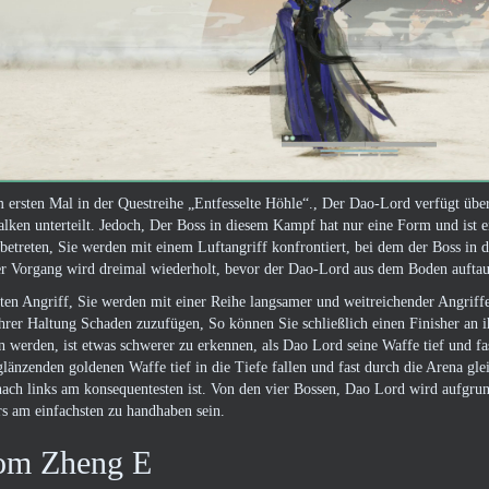
 ersten Mal in der Questreihe „Entfesselte Höhle“., Der Dao-Lord verfügt über
lken unterteilt. Jedoch, Der Boss in diesem Kampf hat nur eine Form und ist
 betreten, Sie werden mit einem Luftangriff konfrontiert, bei dem der Boss in d
er Vorgang wird dreimal wiederholt, bevor der Dao-Lord aus dem Boden auftauc
en Angriff, Sie werden mit einer Reihe langsamer und weitreichender Angriffe
rer Haltung Schaden zuzufügen, So können Sie schließlich einen Finisher an 
in werden, ist etwas schwerer zu erkennen, als Dao Lord seine Waffe tief und f
 glänzenden goldenen Waffe tief in die Tiefe fallen und fast durch die Arena gl
ach links am konsequentesten ist. Von den vier Bossen, Dao Lord wird aufgrun
s am einfachsten zu handhaben sein.
om Zheng E