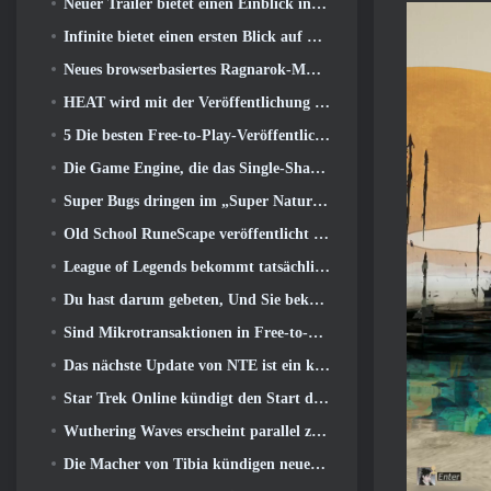
Neuer Trailer bietet einen Einblick in das Gameplay in Silver Palace
Infinite bietet einen ersten Blick auf den Meerjungfrauen-ähnlichen Helden, der in SS13 erscheint: Nachlicht
Neues browserbasiertes Ragnarok-MMORPG, Ragnarok-Universum angekündigt
HEAT wird mit der Veröffentlichung einer neuen Wüstenkarte heißer
5 Die besten Free-to-Play-Veröffentlichungen von 2025, Lohnt es sich noch, in ihnen zu spielen? 2026?
Die Game Engine, die das Single-Shard-Universum von Eve Online antreibt, ist jetzt Open Source
Super Bugs dringen im „Super Natural“-Update in Super Animal Royale ein
Old School RuneScape veröffentlicht die Großmeisterquest „The Blood Moon Rises“., Eine 20-jährige Questreihe geht zu Ende
League of Legends bekommt tatsächlich einen klassischen Modus
Du hast darum gebeten, Und Sie bekommen es. Gilden sind jetzt in Eterspire verfügbar
Sind Mikrotransaktionen in Free-to-Play-Spielen zu weit gegangen??
Das nächste Update von NTE ist ein kleiner Abstecher in ein Fantasy-Tabletop-Spiel
Star Trek Online kündigt den Start der kommenden „Undiscovered“-Staffel an
Wuthering Waves erscheint parallel zur Xbox-Version 3.5 Aktualisieren
Die Macher von Tibia kündigen neuen Playtest des Old-School-Zombie-MMORPGs an, Online bestehen bleiben