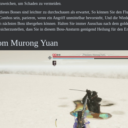
zuweichen, um Schaden zu vermeiden.
dieses Bosses sind leichter zu durchschauen als erwartet, So können Sie den Flu
ombos sein, parieren, wenn ein Angriff unmittelbar bevorsteht, Und die Wieder
m nächsten Boss übergehen können. Halten Sie immer Ausschau nach dem golde
sicherzustellen, dass Sie in diesem Boss-Ansturm genügend Heilung für den E
om Murong Yuan