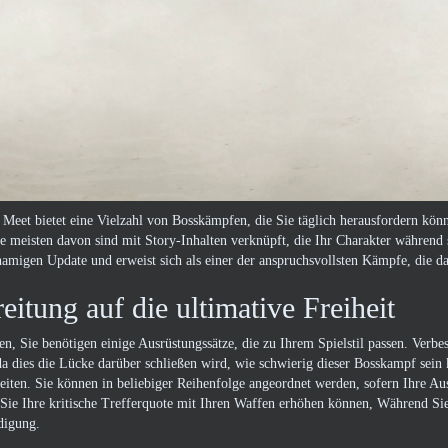
Meet bietet eine Vielzahl von Bosskämpfen, die Sie täglich herausfordern kö
e meisten davon sind mit Story-Inhalten verknüpft, die Ihr Charakter während 
amigen Update und erweist sich als einer der anspruchsvollsten Kämpfe, die das
eitung auf die ultimative Freiheit
, Sie benötigen einige Ausrüstungssätze, die zu Ihrem Spielstil passen. Verbe
a dies die Lücke darüber schließen wird, wie schwierig dieser Bosskampf sein k
ten. Sie können in beliebiger Reihenfolge angeordnet werden, sofern Ihre Ausr
Sie Ihre kritische Trefferquote mit Ihren Waffen erhöhen können, Während Si
digung.