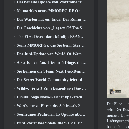
Das neueste Update von Warframe feiert alle Space Dads
Netmarbles neues MMORPG RF Online Next mit Mech-Thema wird weltweit eingeführt
Das Warten hat ein Ende, Der Ruhm der Besiegten ist zurückgekehrt
Die Geschichte von „Legacy Of The Sith“ findet heute im neuesten Update von SWTOR ihren Abschluss
The First Descendant kündigt EVANGELION Collab-Event an
Sechs MMORPGs, die Sie beim Steam Next Fest ausprobieren können
Das Juni-Update von World Of Warships feiert den Unabhängigkeitstag der USA mit einer neuen Erzählkampagne
Als arkaner Fan, Hier ist 5 Dinge, die ich vom Riot-MMO sehen möchte
Sie können die Steam Next Fest-Demo von Embers Of The Uncrowned Tomorrow vorab herunterladen
Die Secret World Community feiert den 14. Jahrestag mit einem Rätsel, das sie gemeinsam lösen müssen
Wildes Terra 2 Zum kostenlosen Download verfügbar (Und behalten) Für eine begrenzte Zeit
Crystal Saga Nova-Geschenkpaketschlüssel als Geschenk
Der Flussmei
Warframe zu Ehren des Schicksals 2 Mit spezieller Aktivität und Titel im Spiel
sein. Der Bos
Soulframes Präludien 15 Update überarbeitet Beute und Angeln
müssen. Er w
Ladungsangrif
Fünf kostenlose Spiele, die Sie vielleicht während des Bullet Fests ausprobieren möchten
hat auch eine