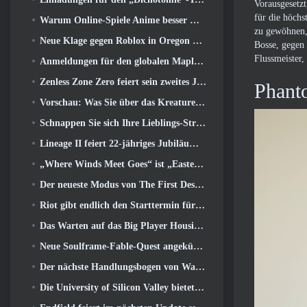
Vorausgesetzt
für die höchs
Warum Online-Spiele Anime besser machen als Anime-Spiele
zu gewöhnen, 
Neue Klage gegen Roblox in Oregon wegen angeblichem Kinderpflegevorfall eingereicht
Bosse, gegen 
Flussmeister
Anmeldungen für den globalen MapleStory Classic World Second Closed Test
Zenless Zone Zero feiert sein zweites Jubiläum, indem es Spielern die Wahl zwischen einem kostenlosen S-Rank-Agenten bietet
Phant
Vorschau: Was Sie über das Kreaturensammelspiel Honkai von HoYoverse wissen sollten: Link-Seele
Schnappen Sie sich Ihre Lieblings-Strand-Skins, Die Sommerspiele sind zu Overwatch zurückgekehrt
Lineage II feiert 22-jähriges Jubiläum mit einem Vinyl-Album in Collector’s Edition
„Where Winds Meet Goes“ ist „Eastern Steampunk“ in der Version 2.0
Der neueste Modus von The First Descendant vereint schwierige Void-Intercept-Kämpfe und die Tiefen
Riot gibt endlich den Starttermin für den klassischen Modus von League of Legends bekannt
Das Warten auf das Big Player Housing-Update von RuneScape hat ein Ende
Neue Soulframe-Fable-Quest angekündigt
Der nächste Handlungsbogen von Warframe führt Spieler zu einer völlig neuen Sternenkarte, Das Tau-System
Die University of Silicon Valley bietet Stipendien für Gaming an und einige der Anforderungen sind interessant