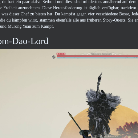
, du hast ein paar aktive Setboni und diese sind mindestens annähernd auf dem 
te Freiheit anzunehmen. Diese Herausforderung ist täglich verfügbar, nachdem S
was dieser Chef zu bieten hat. Du kämpfst gegen vier verschiedene Bosse, Jeder
die du kämpfen wirst, stammen ebenfalls alle aus früheren Story-Quests, Sie
, und Murong Yuan zum Kampf.
om-Dao-Lord