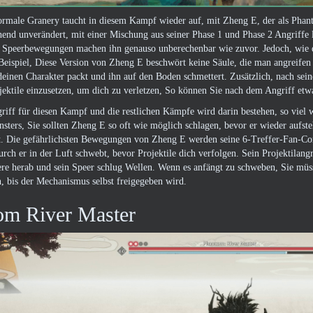
rmale Granery taucht in diesem Kampf wieder auf, mit Zheng E, der als Pha
hend unverändert, mit einer Mischung aus seiner Phase 1 und Phase 2 Angriffe
 Speerbewegungen machen ihn genauso unberechenbar wie zuvor. Jedoch, wie de
eispiel, Diese Version von Zheng E beschwört keine Säule, die man angreifen m
deinen Charakter packt und ihn auf den Boden schmettert. Zusätzlich, nach se
jektile einzusetzen, um dich zu verletzen, So können Sie nach dem Angriff etw
riff für diesen Kampf und die restlichen Kämpfe wird darin bestehen, so viel
sters, Sie sollten Zheng E so oft wie möglich schlagen, bevor er wieder aufste
st. Die gefährlichsten Bewegungen von Zheng E werden seine 6-Treffer-Fan-Co
rch er in der Luft schwebt, bevor Projektile dich verfolgen. Sein Projektilang
re herab und sein Speer schlug Wellen. Wenn es anfängt zu schweben, Sie müsse
n, bis der Mechanismus selbst freigegeben wird.
om River Master