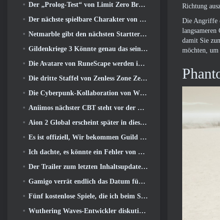
Der „Prolog-Test“ von Limit Zero Breakers beginnt heute
Richtung aus
Der nächste spielbare Charakter von Overwatch scheint ein überarbeiteter Cyborg-Verbrecherboss zu sein
Die Angriffe 
langsameren C
Netmarble gibt den nächsten Starttermin für Global RF Online bekannt
damit Sie zu
Gildenkriege 3 Könnte genau das sein, was die MMO-Branche gerade braucht
möchten, um 
Die Avatare von RuneScape werden im größten visuellen Update des Spiels der letzten zehn Jahre überarbeitet
Phant
Die dritte Staffel von Zenless Zone Zero beginnt mit einer Reise zu einer Bangboo-Insel im Himmel, Und zur Steam-Plattform
Die Cyberpunk-Kollaboration von Wuthering Waves ist genau das, was ich mir von meinen Videospiel-Crossover-Events erwarte
Aniimos nächster CBT steht vor der Tür ... UND, Wir haben ein offizielles Startfenster
Aion 2 Global erscheint später in diesem Jahr auf Steam und Purple
Es ist offiziell, Wir bekommen Guild Wars 3
Ich dachte, es könnte ein Fehler von Neverness to Everness sein, das Porsche Collab Gacha Event so früh zu veranstalten, Aber ich habe mich geirrt
Der Trailer zum letzten Inhaltsupdate von Destiny 2 ist ein Aufschrei
Gamigo verrät endlich das Datum für die Rückkehr von Gloria Victis, Wird es das zweite Mal überleben??
Fünf kostenlose Spiele, die ich beim Summer Game Fest zu sehen hoffe
Wuthering Waves-Entwickler diskutieren über die Erstellung der Lahai-Roi-Mech-Kampfsequenz