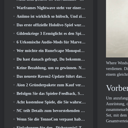
Warframes Nightwave steht vor einer schockierenden Rückkehr
Aniimo ist wirklich so hübsch, Und ziemlich chillig
Das erste offizielle Hololive-Spiel wurde diese Woche veröffentlicht
Gildenkriege 3 Ermöglicht es den Spielern, die Welt von Tyria zu erleben, bevor die Drachenältesten erwachten
6 Urkomische Audio-Mods für Marvel Rivals, die man unbedingt ausprobieren muss
Wer möchte ein RuneScape Monopoly-Spiel?? Weil man unterwegs ist
Du hast danach gefragt, Du bekommst sie. Drachen kommen online nach Albion
Where Winds 
Keine Bezahlung, um zu gewinnen. Nur Ragnarok. Origin Classic erscheint im Juli 23
verdienen. Di
einem gleichn
Das neueste Raven2-Update führt das Skill Awakening System ein, Geben Sie den Spielern mehr Möglichkeiten, ihre Fähigkeiten zu verbessern
Aion 2 Gründerpakete zum Kauf verfügbar, Komplett mit fünf Tagen Early Access
Vorber
Befolgen Sie das Spieler-Feedback, Spieler von League Of Legends Classic müssen nicht für klassische Skins bezahlen
Um anzufangen
Acht kostenlose Spiele, die Sie wahrscheinlich übersehen haben und die Teil von Steams Train Fest sind
Ausrüstung, d
zusammenarbei
NC teilt Details zum bevorstehenden Early Access von Aion 2 mit
Set, mit dem 
Wenn Sie die TennoCon verpasst haben 2026, Digital Extremes teilt alle Panels
Gesamtvertei
Einladungen für den „Dichotomie“-Test im Silver Palace gehen raus