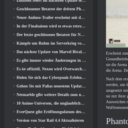
Endfield feiert im nächsten Update sechs Monate voller Fabriken und Seilrutschen
Geschlossener Betatest der dritten Phase von Of War Thunder Infantry Battles angekündigt
Neuer Aniimo-Trailer erscheint mit der Veröffentlichung des neuesten geschlossenen Betatests
In der Finalsaison wird es etwas retro 11 Aktualisieren
Der letzte geschlossene Betatest für Nexons F2P-Shooter Sudden Attack Zero Point hat heute begonnen
Kämpfe um Ruhm im Serverkrieg von Lineage II
Das nächste Update von Marvel Rivals führt den Kampf zu den Göttern
Erscheint zum
Gesundheitsba
Es gibt immer wieder Änderungen in RuneScape. Diesmal handelt es sich um Spielerunterkünfte
sie die Arena
Es ist offiziell, Nexon wird Overwatch künftig in Südkorea veröffentlichen
die Arena. D
Holen Sie sich das Cyberpunk-Erlebnis, Komplett mit Cyberpsychose, Im nächsten Crossover-Event von Apex Legends
Nach dem erst
werden, um ih
Gehen Sie mit Palias neuestem Update an den Strand
ausgesetzt se
Netmarble gibt weitere Details zum nächsten Solo-Leveling-Spiel bekannt, Solo-Leveling: KARMA auf der Anime Expo
sie mit ihrer
Ausweichen n
10 Anime-Universen, die unglaubliche MMOs ergeben würden
Waffenmuster
EverQuest gibt Eröffnungsdatum des zweiten bekannt 2026 Zeitlich begrenzter Erweiterungsserver
Phant
Version von Star Rail 4.4 Aktualisieren