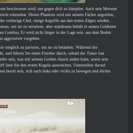
ntom beschworen wird, um gegen dich zu kämpfen. Auch sein Moveset
 leicht erkennbar. Dieses Phantom wird mit seinem Fächer angreifen,
r vorherige Chef, einige Angriffe aus den ersten Zügen werden
uss, um sie zu zerstören, aber stattdessen behält er seinen Goldenen
inen Combos, Er wird nicht länger in der Lage sein, aus dem Boden
as aggressiver vorgehen.
 wie möglich zu parieren, um sie zu betäuben. Während des
ht, und führen Sie einen Finisher durch, sobald der Timer fast
mbo sein, was mit seinem Golden Attack enden kann, sowie sein
riff lässt Sie den ersten Kugeln ausweichen, Unmittelbar darauf
n bereit sein, sich nach links oder rechts zu bewegen und dürfen