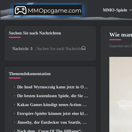
MMO-Spiele
Suchen Sie nach Nachrichten
Wie man 
Gepostet am 2
Nachricht
Suchen Sie nach Nachrichten
Themendokumentation
Die Insel Wyrmscraig kann jetzt in Old School RuneScape erkundet werden
Die besten kostenlosen Spiele, die Sie mit Ihrem Team genießen können (2026)
Kakao Games kündigt neues Action-Rollenspiel an, Wächterin
Eterspire-Spieler können jetzt eine kleine Zeitreise unternehmen … als Belohnung
Jimothy, der Entdecker von Seattle, hat Verbindungen zu ArenaNet, Also fügen sie es natürlich zu Guild Wars hinzu 2
Nach dem „Curse Of The Allflame“-Update kündigt Path of Exile mehrere Änderungen an, die auf Feedback basieren