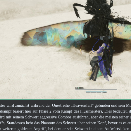
ster wird zunächst während der Questreihe „Heavensfall“ gefunden und sein Mo
skampf basiert hier auf Phase 2 vom Kampf des Flussmeisters, Dies bedeutet, 
ird mit seinem Schwert aggressive Combos ausführen, aber die meisten seiner 
fs, Stattdessen hebt das Phantom das Schwert über seinen Kopf, bevor es es au
n weiteren goldenen Angriff, bei dem er sein Schwert in einem Aufwärtshaken