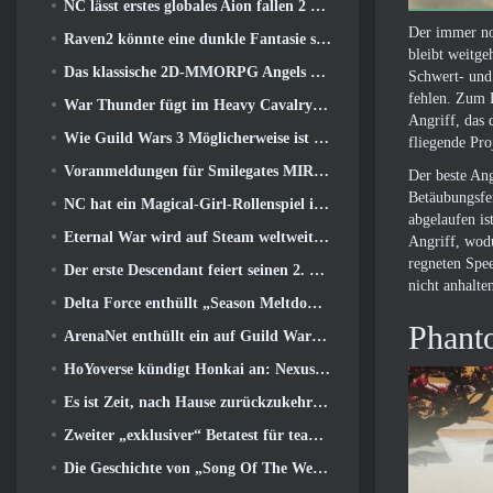
NC lässt erstes globales Aion fallen 2 Entwicklervideo, Details zum Spiel teilen
Der immer no
Raven2 könnte eine dunkle Fantasie sein, Aber das tut dem Sommerspaß keinen Abbruch
bleibt weitge
Das klassische 2D-MMORPG Angels Online Global startet heute
Schwert- und
fehlen. Zum B
War Thunder fügt im Heavy Cavalry Update Raketenabwehrraketen und elektronische Unterstützungsmaßnahmen hinzu
Angriff, das 
Wie Guild Wars 3 Möglicherweise ist es auf der Suche nach Innovationen im MMO-Bereich
fliegende Pro
Voranmeldungen für Smilegates MIRESI sind jetzt möglich: Unsichtbare Zukunft
Der beste Ang
Betäubungsfen
NC hat ein Magical-Girl-Rollenspiel im Anime-inspirierten Kunststil der 90er in Arbeit
abgelaufen i
Eternal War wird auf Steam weltweit verbreitet
Angriff, wodu
regneten Spee
Der erste Descendant feiert seinen 2. Jahrestag mit dem Descendant Fest 2026 Strom
nicht anhalte
Delta Force enthüllt „Season Meltdown“, Kündigt die Zusammenarbeit mit Rainbow Six Siege an
Phant
ArenaNet enthüllt ein auf Guild Wars basierendes Kartenspiel, Nebelgebunden
HoYoverse kündigt Honkai an: Nexus-Anime „Evolutionstest“
Es ist Zeit, nach Hause zurückzukehren und den glückseligen Rückzugsort dort wiederherzustellen, wo sich die Winde treffen
Zweiter „exklusiver“ Betatest für teambasierte Survival-Shooter-Zeitfresser angekündigt
Die Geschichte von „Song Of The Welkin Moon“ von Genshin Impact geht zu Ende.. Auf dem Mond