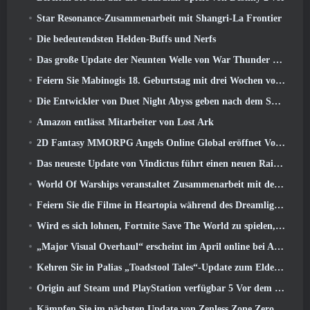
Star Resonance-Zusammenarbeit mit Shangri-La Frontier
Die bedeutendsten Helden-Buffs und Nerfs
Das große Update der Neunten Welle von War Thunder verbessert das Aussehen von Seeschlachten mit verbesserter Wasservisualisierung
Feiern Sie Mabinogis 18. Geburtstag mit drei Wochen voller Events und Belohnungen
Die Entwickler von Duet Night Abyss geben nach dem Spiel-Update eine offizielle Stellungnahme zum jüngsten Malware-Vorfall ab
Amazon entlässt Mitarbeiter von Lost Ark
2D Fantasy MMORPG Angels Online Global eröffnet Vorregistrierung
Das neueste Update von Vindictus führt einen neuen Raid ein, bei dem Spieler gegen den Wächter von Caliburn antreten
World Of Warships veranstaltet Zusammenarbeit mit der schwedischen Heavy-Metal-Band Sabaton
Feiern Sie die Filme in Heartopia während des Dreamlight Cinematics Festivals
Wird es sich lohnen, Fortnite Save The World zu spielen, sobald es kostenlos ist??
„Major Visual Overhaul“ erscheint im April online bei Albion
Kehren Sie in Palias „Toadstool Tales“-Update zum Elderwood zurück
Origin auf Steam und PlayStation verfügbar 5 Vor dem März 23 Start
Kämpfen Sie im nächsten Update von Zenless Zone Zero um Ruhm im Hollow-Champion-Wettbewerb von New Eridu