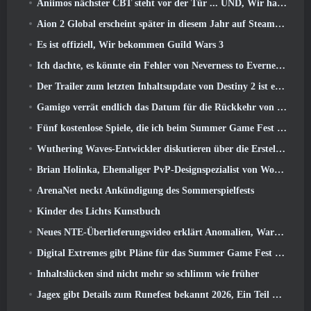
Aniimos nächster CBT steht vor der Tür ... UND, Wir haben ein offizielles Startfenster
Aion 2 Global erscheint später in diesem Jahr auf Steam und Purple
Es ist offiziell, Wir bekommen Guild Wars 3
Ich dachte, es könnte ein Fehler von Neverness to Everness sein, das Porsche Collab Gacha Event so früh zu veranstalten, Aber ich habe mich geirrt
Der Trailer zum letzten Inhaltsupdate von Destiny 2 ist ein Aufschrei
Gamigo verrät endlich das Datum für die Rückkehr von Gloria Victis, Wird es das zweite Mal überleben??
Fünf kostenlose Spiele, die ich beim Summer Game Fest zu sehen hoffe
Wuthering Waves-Entwickler diskutieren über die Erstellung der Lahai-Roi-Mech-Kampfsequenz
Brian Holinka, Ehemaliger PvP-Designspezialist von World Of Warcraft, Tritt dem League Of Legends MMO-Team bei
ArenaNet neckt Ankündigung des Sommerspielfests
Kinder des Lichts Kunstbuch
Neues NTE-Überlieferungsvideo erklärt Anomalien, Warten, Und wie eine „geheime“ Organisation alles verfolgt
Digital Extremes gibt Pläne für das Summer Game Fest bekannt
Inhaltslücken sind nicht mehr so ​​schlimm wie früher
Jagex gibt Details zum Runefest bekannt 2026, Ein Teil der Feierlichkeiten zum 25-jährigen Jubiläum von RuneScape IP