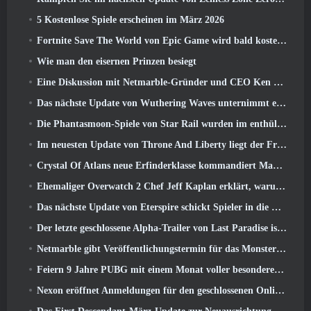
5 Kostenlose Spiele erscheinen im März 2026
Fortnite Save The World von Epic Game wird bald kostenlos spielbar sein
Wie man den eisernen Prinzen besiegt
Eine Diskussion mit Netmarble-Gründer und CEO Ken Kim über MONGIL: Sternentauchen
Das nächste Update von Wuthering Waves unternimmt eine Reise zur „dunklen Seite“
Die Phantasmoon-Spiele von Star Rail wurden im enthüllt 4.1 Sonderprogramm
Im neuesten Update von Throne And Liberty liegt der Frühling in der Luft
Crystal Of Atlans neue Erfinderklasse kommandiert Magitech-Mechs im Kampf
Ehemaliger Overwatch 2 Chef Jeff Kaplan erklärt, warum er Blizzard zugelassen hat
Das nächste Update von Eterspire schickt Spieler in die Zwergenminen
Der letzte geschlossene Alpha-Trailer von Last Paradise ist ein kleines, aber erschreckendes Kunstwerk
Netmarble gibt Veröffentlichungstermin für das Monsterzähmungs-Action-Rollenspiel Mongil bekannt: Sternentauchen
Feiern 9 Jahre PUBG mit einem Monat voller besonderer Aktivitäten
Nexon eröffnet Anmeldungen für den geschlossenen Online-Test von MapleStory Classic World im April