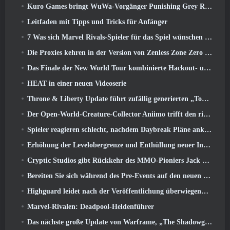
Kuro Games bringt WuWa-Vorgänger Punishing Grey Raven auf Steam
Leitfaden mit Tipps und Tricks für Anfänger
7 Was sich Marvel Rivals-Spieler für das Spiel wünschen 2026
Die Proxies kehren in der Version von Zenless Zone Zero endlich nach Hause in die Sixth Street zurück 2.6 Aktualisieren
Das Finale der New World Tour kombinierte Hackout- und Orbitallaser
HEAT in einer neuen Videoserie
Throne & Liberty Update führt zufällig generierten „Tower of Greed“ ein
Der Open-World-Creature-Collector Aniimo trifft den richtigen Ton
Spieler reagieren schlecht, nachdem Daybreak Pläne ankündigt, Roadmaps für EverQuest und EQ2 zu überspringen
Erhöhung der Levelobergrenze und Enthüllung neuer Inhalte in Phantasy Star Online 2: NGS Headline Wave Stream
Cryptic Studios gibt Rückkehr des MMO-Pioniers Jack Emmert als CEO bekannt
Bereiten Sie sich während des Pre-Events auf den neuen Speed-Server von MU Online vor
Highguard leidet nach der Veröffentlichung überwiegend unter negativen Bewertungen
Marvel-Rivalen: Deadpool-Heldenführer
Das nächste große Update von Warframe, „The Shadowgrapher“ erscheint im März