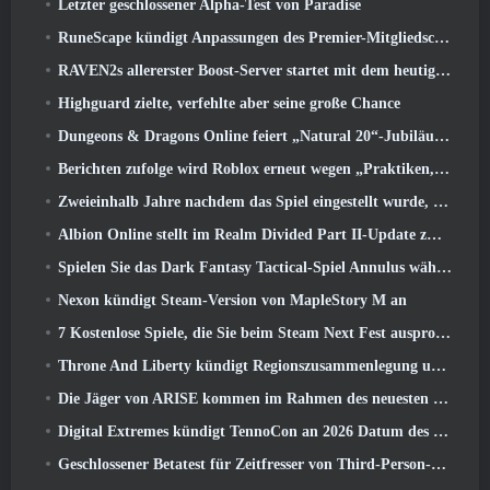
Letzter geschlossener Alpha-Test von Paradise
RuneScape kündigt Anpassungen des Premier-Mitgliedschaftsmodells an, um den jüngsten Änderungen am MMORPG Rechnung zu tragen
RAVEN2s allererster Boost-Server startet mit dem heutigen Update
Highguard zielte, verfehlte aber seine große Chance
Dungeons & Dragons Online feiert „Natural 20“-Jubiläum mit besonderen Quests und Belohnungen
Berichten zufolge wird Roblox erneut wegen „Praktiken, die Kinder gefährden und ausbeuten“ verklagt
Zweieinhalb Jahre nachdem das Spiel eingestellt wurde, Gamigo neckt die Rückkehr des mittelalterlichen MMO Glory Victis
Albion Online stellt im Realm Divided Part II-Update zwei wichtige Fraktionskriegsfunktionen vor
Spielen Sie das Dark Fantasy Tactical-Spiel Annulus während des Steam Next Fest
Nexon kündigt Steam-Version von MapleStory M an
7 Kostenlose Spiele, die Sie beim Steam Next Fest ausprobieren können
Throne And Liberty kündigt Regionszusammenlegung und Serverkonsolidierung an
Die Jäger von ARISE kommen im Rahmen des neuesten Kooperationsevents nach Fortnite
Digital Extremes kündigt TennoCon an 2026 Datum des Ticketverkaufs
Geschlossener Betatest für Zeitfresser von Third-Person-Shootern angekündigt