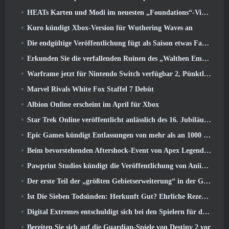
HEATs Karten und Modi im neuesten „Foundations“-Video
Kuro kündigt Xbox-Version für Wuthering Waves an
Die endgültige Veröffentlichung fügt als Saison etwas Fantasie hinzu 10 Startet
Erkunden Sie die verfallenden Ruinen des „Walthen Empire“ im nächsten großen Update von RAVEN2
Warframe jetzt für Nintendo Switch verfügbar 2, Pünktlich zum Start von Shadowgrapher
Marvel Rivals White Fox Staffel 7 Debüt
Albion Online erscheint im April für Xbox
Star Trek Online veröffentlicht anlässlich des 16. Jubiläums eine Minidokumentation über die Ursprünge der Föderation
Epic Games kündigt Entlassungen von mehr als an 1000 Mitarbeiter, Unter Berufung auf „Abschwung im Fortnite-Engagement“
Beim bevorstehenden Aftershock-Event von Apex Legends wird es elektrisierend
Pawprint Studios kündigt die Veröffentlichung von Aniimo für PlayStation an 5 Und der Epic Games Store bei Markteinführungen
Der erste Teil der „größten Gebietserweiterung“ in der Geschichte von RuneScape startet heute
Ist Die Sieben Todsünden: Herkunft Gut? Ehrliche Rezension
Digital Extremes entschuldigt sich bei den Spielern für den durch „schändliche Einladungen“ in Warframe verursachten Stress
Bereiten Sie sich auf die Guardian-Spiele von Destiny 2 vor