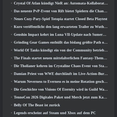
Crystal Of Atlan kündigt NieR an: Automata-Kollaborationsveranstaltung
Das neueste PvP-Event von Rift bietet Spielern die Chance, bis zu zu gewinnen 4000 Credits und ein neuer Titel
Neues Cozy-Pary-Spiel Totopia startet Closed Beta Playtest
Kuro veröffentlicht den lang erwarteten Trailer zu Wuthering Waves Cyberpunk: Edgerunners Crossover
Genshin Impact kehrt im Luna VII-Update nach Sumeru zurück
Grinding Gear Games enthüllt das bislang größte Path of Exile II-Update, Rückkehr der Alten
World Of Tanks kündigt ein von der Community betriebenes WARRIORS-Turnier an
The Finals startet neuen mittelalterlichen Fantasy-Themenmodus „Dragon’s Claim“
Die Tholianer kehren im Crystaline Chaos Event von Star Trek Online zurück
Damian Priest von WWE durchläuft im Live-Action-Burst-Fest-Trailer von Delta Force eine Ausbildung im „The Loot Camp“.
Warum Neverness to Everness es in meine Rotation geschafft hat, Zur Zeit
Die Geschichte von Visions Of Eternity wird in Guild Wars fortgesetzt 2 Nächste Woche
TennoCon 2026 Digitales Paket und Merch jetzt zum Kauf verfügbar
Belly Of The Beast ist zurück
Legends erscheint auf Steam und Xbox auf dem PC