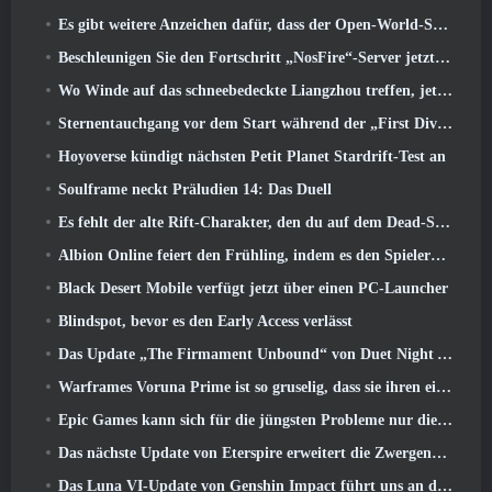
Es gibt weitere Anzeichen dafür, dass der Open-World-Shooter StarCraft eine echte Sache sein könnte
Beschleunigen Sie den Fortschritt „NosFire“-Server jetzt in NosTale verfügbar
Wo Winde auf das schneebedeckte Liangzhou treffen, jetzt mit der Veröffentlichung der Version verfügbar 1.5
Sternentauchgang vor dem Start während der „First Dive Show“
Hoyoverse kündigt nächsten Petit Planet Stardrift-Test an
Soulframe neckt Präludien 14: Das Duell
Es fehlt der alte Rift-Charakter, den du auf dem Dead-Server zurückgelassen hast? Gamigo hat eine Lösung dafür
Albion Online feiert den Frühling, indem es den Spielern ein süßes Hasen-Reittier anbietet
Black Desert Mobile verfügt jetzt über einen PC-Launcher
Blindspot, bevor es den Early Access verlässt
Das Update „The Firmament Unbound“ von Duet Night Abyss schließt die Geschichte von Huaxu ab
Warframes Voruna Prime ist so gruselig, dass sie ihren eigenen Red-Band-Trailer bekommen hat
Epic Games kann sich für die jüngsten Probleme nur die Schuld geben
Das nächste Update von Eterspire erweitert die Zwergenminen und bietet eine vollständige Überarbeitung des Bosskampfs
Das Luna VI-Update von Genshin Impact führt uns an den Ort, von dem Mondstadt immer wieder spricht, den wir aber noch nie gesehen haben