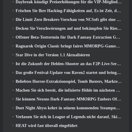
Daybreak kündigt Preiserhöhungen für die VIP-Mitgliedschaft von „Herr der Ringe Online“ an
Frischen Sie Ihre Hacking-Fähigkeiten auf, Es ist Zeit, die Nachtstadt in stürmischen Wellen zu erkunden
Die Limit Zero Breakers-Vorschau von NCSoft gibt eine Vorstellung davon, was Sie vom bevorstehenden Prologue-Test erwarten können
Decken Sie Verschwörungen auf und bekämpfen Sie Riesenkatzen in Ihrer Freizeit im neuesten Update von Where Winds Meet
Offener Beta-Testtermin für Dark Fantasy Extraction Game bekannt gegeben, Nebelfall-Jäger
Ragnarok Origin Classic bringt faires MMORPG-Gameplay zurück und CBT erscheint im Juni 4
Star Dive in der Version 1.1 Aktualisieren
Ist die Zukunft der Helden-Shooter an das F2P-Live-Service-Modell gebunden??
Das große Festival-Update von Raven2 startet und bringt die neue Warlord-Klasse mit sich
Beliebtes Horror-Extraktionsspiel, Tomb Busters, Markteinführung im Westen
Machen Sie sich bereit, die infizierte Höhle im nächsten Update von Eterspire zu erkunden
Sie können Nexons Dark-Fantasy-MMORPG Embers Of The Uncrowned während des Steam Next Fest ausprobieren
Duet Night Abyss kehrt in seinem kommenden Steampunk-Update in den Frost von Icelake zurück
Verlassen Sie sich in League of Legends nicht darauf, Skins von Drittanbietern zu erhalten
HEAT wird fast überall eingeführt