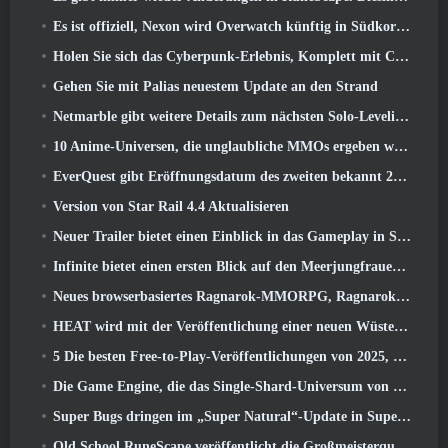
Es ist offiziell, Nexon wird Overwatch künftig in Südkorea veröffentlichen
Holen Sie sich das Cyberpunk-Erlebnis, Komplett mit Cyberpsychose, Im nächsten Crossover-Event von Apex Legends
Gehen Sie mit Palias neuestem Update an den Strand
Netmarble gibt weitere Details zum nächsten Solo-Leveling-Spiel bekannt, Solo-Leveling: KARMA auf der Anime Expo
10 Anime-Universen, die unglaubliche MMOs ergeben würden
EverQuest gibt Eröffnungsdatum des zweiten bekannt 2026 Zeitlich begrenzter Erweiterungsserver
Version von Star Rail 4.4 Aktualisieren
Neuer Trailer bietet einen Einblick in das Gameplay in Silver Palace
Infinite bietet einen ersten Blick auf den Meerjungfrauen-ähnlichen Helden, der in SS13 erscheint: Nachlicht
Neues browserbasiertes Ragnarok-MMORPG, Ragnarok-Universum angekündigt
HEAT wird mit der Veröffentlichung einer neuen Wüstenkarte heißer
5 Die besten Free-to-Play-Veröffentlichungen von 2025, Lohnt es sich noch, in ihnen zu spielen? 2026?
Die Game Engine, die das Single-Shard-Universum von Eve Online antreibt, ist jetzt Open Source
Super Bugs dringen im „Super Natural“-Update in Super Animal Royale ein
Old School RuneScape veröffentlicht die Großmeisterquest „The Blood Moon Rises“., Eine 20-jährige Questreihe geht zu Ende