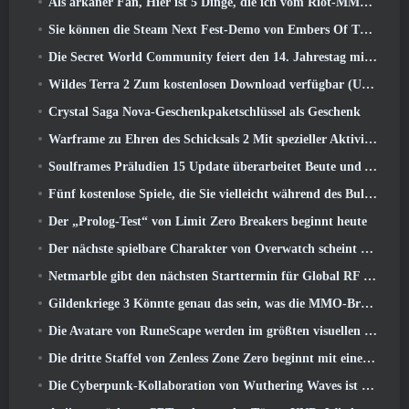
Als arkaner Fan, Hier ist 5 Dinge, die ich vom Riot-MMO sehen möchte
Sie können die Steam Next Fest-Demo von Embers Of The Uncrowned Tomorrow vorab herunterladen
Die Secret World Community feiert den 14. Jahrestag mit einem Rätsel, das sie gemeinsam lösen müssen
Wildes Terra 2 Zum kostenlosen Download verfügbar (Und behalten) Für eine begrenzte Zeit
Crystal Saga Nova-Geschenkpaketschlüssel als Geschenk
Warframe zu Ehren des Schicksals 2 Mit spezieller Aktivität und Titel im Spiel
Soulframes Präludien 15 Update überarbeitet Beute und Angeln
Fünf kostenlose Spiele, die Sie vielleicht während des Bullet Fests ausprobieren möchten
Der „Prolog-Test“ von Limit Zero Breakers beginnt heute
Der nächste spielbare Charakter von Overwatch scheint ein überarbeiteter Cyborg-Verbrecherboss zu sein
Netmarble gibt den nächsten Starttermin für Global RF Online bekannt
Gildenkriege 3 Könnte genau das sein, was die MMO-Branche gerade braucht
Die Avatare von RuneScape werden im größten visuellen Update des Spiels der letzten zehn Jahre überarbeitet
Die dritte Staffel von Zenless Zone Zero beginnt mit einer Reise zu einer Bangboo-Insel im Himmel, Und zur Steam-Plattform
Die Cyberpunk-Kollaboration von Wuthering Waves ist genau das, was ich mir von meinen Videospiel-Crossover-Events erwarte