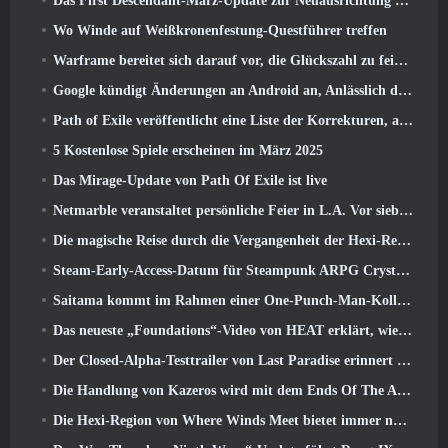
Das First Descendant-März-Update zur Neuausrichtung von Sharen und zur Einführung neuer Inhalte
Wo Winde auf Weißkronenfestung-Questführer treffen
Warframe bereitet sich darauf vor, die Glückszahl zu feiern 13 Mit Jubiläumsveranstaltungen
Google kündigt Änderungen an Android an, Anlässlich der Rückkehr von Fortnite in den Play Store
Path of Exile veröffentlicht eine Liste der Korrekturen, an denen nach dem Start von Mirage gearbeitet wird
5 Kostenlose Spiele erscheinen im März 2025
Das Mirage-Update von Path Of Exile ist live
Netmarble veranstaltet persönliche Feier in L.A. Vor sieben Todsünden: Origin-Start
Die magische Reise durch die Vergangenheit der Hexi-Region beginnt dort, wo heute Winde aufeinander treffen
Steam-Early-Access-Datum für Steampunk ARPG Crystalfall bekannt gegeben
Saitama kommt im Rahmen einer One-Punch-Man-Kollaborationsveranstaltung zu MapleStory
Das neueste „Foundations“-Video von HEAT erklärt, wie Agenten und Panzer zusammenarbeiten
Der Closed-Alpha-Testtrailer von Last Paradise erinnert uns daran, wie es wirklich ist, die Zombie-Apokalypse zu überleben
Die Handlung von Kazeros wird mit dem Ends Of The Abyss-Update von Lost Ark abgeschlossen
Die Hexi-Region von Where Winds Meet bietet immer noch das, was Spieler lieben, und ist gleichzeitig ein einzigartiges Erlebnis