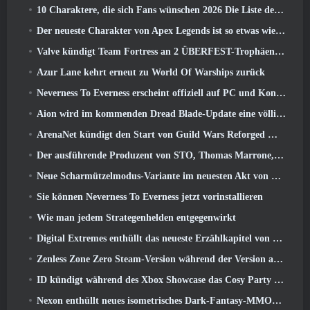
10 Charaktere, die sich Fans wünschen 2026 Die Liste der Marvel-Rivalen ist am höchsten und wie wahrscheinlich ist, dass sie eintreten
Der neueste Charakter von Apex Legends ist so etwas wie ein Geschwindigkeitsdämon
Valve kündigt Team Fortress an 2 ÜBERFEST-Trophäen-Design-Wettbewerb
Azur Lane kehrt erneut zu World Of Warships zurück
Neverness To Everness erscheint offiziell auf PC und Konsolen
Aion wird im kommenden Dread Blade-Update eine völlig neue Klasse erhalten
ArenaNet kündigt den Start von Guild Wars Reforged Mobile an
Der ausführende Produzent von STO, Thomas Marrone, und der Creative Director von Neverwinter, Randy Mosiondz, diskutieren über die Spiele und die Zukunft von Cryptic
Neue Scharmützelmodus-Variante im neuesten Akt von Valorant eingeführt
Sie können Neverness To Everness jetzt vorinstallieren
Wie man jedem Strategenhelden entgegenwirkt
Digital Extremes enthüllt das neueste Erzählkapitel von Warframe mit neuen Anime-Shorts
Zenless Zone Zero Steam-Version während der Version angekündigt 2.8 Sonderprogramm
ID kündigt während des Xbox Showcase das Cosy Party Platformer-Spiel Totopia an, Startet Beta-Rekrutierung
Nexon enthüllt neues isometrisches Dark-Fantasy-MMORPG, Glut der Ungekrönten