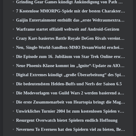
Grinding Gear Games kündigt Ankündigung von Path Of Exile an
7 Kostenlose MMORPG-Spiele mit der besten Charakteranpassung
Gaijin Entertainment enthüllt das „erste Weltraumextraktions-Actionspiel“ Star Wrath
Warframe startet offiziell weltweit auf Android-Geräten
Crazy Kart-basiertes Battle Royale DeGen Rivals vereint all die Dinge, von denen Sie wahrscheinlich nicht wussten, dass Sie sie kombiniert haben wollten
Neu, Single-World-Sandbox-MMO DreamWorld erscheint im Early Access auf Steam
Die Episode zum 16. Jubiläum von Star Trek Online erscheint als Teil des „Corruption“-Updates
Neue Phoenix-Klasse kommt im „Ignite“-Update zu AION Classic EU
Digital Extremes kündigt „große Überarbeitung“ des Spielerfortschrittssystems von Soulframe an
Die bedeutendsten Helden-Buffs und Nerfs der Saison 6.5
Die Modevorlagen von Guild Wars 2 werden basierend auf dem Feedback der Spieler überarbeitet
Die erste Zusammenarbeit von Heartopia bringt die Magie der Freundschaft meines kleinen Ponys
Unwirkliches Turnier 2004 Ist zum kostenlosen Spielen verfügbar und Epic wird niemanden deswegen verklagen
Resurgent Overwatch bietet Spielern endlich Hoffnung
Neverness To Everness hat den Spielern viel zu bieten, Besonders lustig