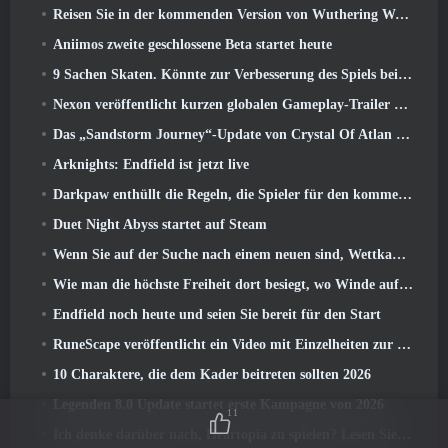
Reisen Sie in der kommenden Version von Wuthering Waves in die verschneiten Länder der Roya Frostlands 3.1
Aniimos zweite geschlossene Beta startet heute
9 Sachen Skaten. Könnte zur Verbesserung des Spiels beitragen 2026
Nexon veröffentlicht kurzen globalen Gameplay-Trailer zu MapleStory Classic World
Das „Sandstorm Journey“-Update von Crystal Of Atlan erhöht die Levelobergrenze auf 70
Arknights: Endfield ist jetzt live
Darkpaw enthüllt die Regeln, die Spieler für den kommenden Frostreaver-Server von EverQuest gewählt haben
Duet Night Abyss startet auf Steam
Wenn Sie auf der Suche nach einem neuen sind, Wettkampfsportspiel, Der geschlossene Betatest von Freestyle Football 2 Ist auf dem Weg
Wie man die höchste Freiheit dort besiegt, wo Winde aufeinander treffen
Endfield noch heute und seien Sie bereit für den Start
RuneScape veröffentlicht ein Video mit Einzelheiten zur „ehrgeizigen Reihe von Inhaltsaktualisierungen“
10 Charaktere, die dem Kader beitreten sollten 2026
Legenden 8.0 Update startet erste Kampagne von 2026
11
Ich denke darüber nach, Heartopia zu spielen? Lesen Sie dies zuerst