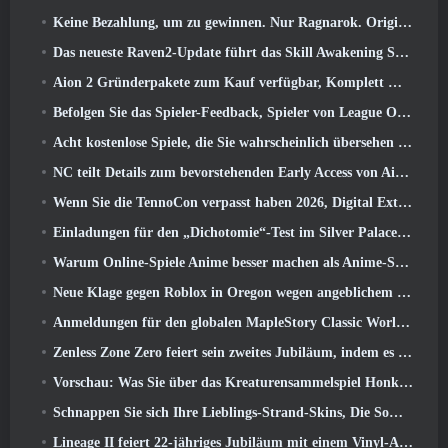
Keine Bezahlung, um zu gewinnen. Nur Ragnarok. Origin Classic erscheint im Juli 23
Das neueste Raven2-Update führt das Skill Awakening System ein, Geben Sie den Spielern mehr Möglichkeiten, ihre Fähigkeiten zu verbessern
Aion 2 Gründerpakete zum Kauf verfügbar, Komplett mit fünf Tagen Early Access
Befolgen Sie das Spieler-Feedback, Spieler von League Of Legends Classic müssen nicht für klassische Skins bezahlen
Acht kostenlose Spiele, die Sie wahrscheinlich übersehen haben und die Teil von Steams Train Fest sind
NC teilt Details zum bevorstehenden Early Access von Aion 2 mit
Wenn Sie die TennoCon verpasst haben 2026, Digital Extremes teilt alle Panels
Einladungen für den „Dichotomie“-Test im Silver Palace gehen raus
Warum Online-Spiele Anime besser machen als Anime-Spiele
Neue Klage gegen Roblox in Oregon wegen angeblichem Kinderpflegevorfall eingereicht
Anmeldungen für den globalen MapleStory Classic World Second Closed Test
Zenless Zone Zero feiert sein zweites Jubiläum, indem es Spielern die Wahl zwischen einem kostenlosen S-Rank-Agenten bietet
Vorschau: Was Sie über das Kreaturensammelspiel Honkai von HoYoverse wissen sollten: Link-Seele
Schnappen Sie sich Ihre Lieblings-Strand-Skins, Die Sommerspiele sind zu Overwatch zurückgekehrt
Lineage II feiert 22-jähriges Jubiläum mit einem Vinyl-Album in Collector’s Edition