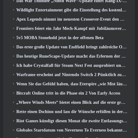
Das War Thunder „Ninth Wave“-Update führt Rang-IX-Jets ein
Wildlight Entertainment gibt die Einstellung des kostenlosen Helden-Shooters Highguard bekannt
Apex Legends nimmt im neuesten Crossover-Event den Kampf mit dem Gundam-Universum auf
Frontiers feiert ein Jahr Mech-Kampf mit Jubiläumsveranstaltungen
5v5 MOBA Stonehold jetzt in der offenen Beta
Das erste große Update von Endfield bringt zahlreiche Optimierungen mit sich
Das heutige RuneScape-Update macht das Erlernen der ursprünglichen Kampfstile des MMORPGs einfacher
Ich habe Crystalfall für Steam Next Fest ausprobiert und das habe ich gelernt
Warframe erscheint auf Nintendo Switch 2 Pünktlich zum nächsten großen Update, Der Schattengraph
Wenn Sie das Gefühl haben, dass Eterspire „wie Mist läuft“, Der Creative Director sagt, dass dies nicht mehr der Fall sei
Bitcraft Online tritt in die Phase ein 2 Von Early Access
„Where Winds Meets“ bietet einen Blick auf die erste große Erweiterung im Hexi-Livestream
Rette einen Dschinn und lass dir Wünsche erfüllen in der Mirage League von Path Of Exile
Riot Games kündigt diesen Monat die zweite Entlassungsserie an
Globales Startdatum von Neverness To Everness bekannt gegeben