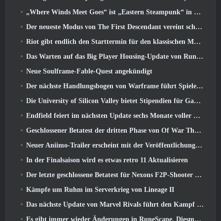
„Where Winds Meet Goes“ ist „Eastern Steampunk“ in der Version 2.0
Der neueste Modus von The First Descendant vereint schwierige Void-Intercept-Kämpfe und die Tiefen
Riot gibt endlich den Starttermin für den klassischen Modus von League of Legends bekannt
Das Warten auf das Big Player Housing-Update von RuneScape hat ein Ende
Neue Soulframe-Fable-Quest angekündigt
Der nächste Handlungsbogen von Warframe führt Spieler zu einer völlig neuen Sternenkarte, Das Tau-System
Die University of Silicon Valley bietet Stipendien für Gaming an und einige der Anforderungen sind interessant
Endfield feiert im nächsten Update sechs Monate voller Fabriken und Seilrutschen
Geschlossener Betatest der dritten Phase von Of War Thunder Infantry Battles angekündigt
Neuer Aniimo-Trailer erscheint mit der Veröffentlichung des neuesten geschlossenen Betatests
In der Finalsaison wird es etwas retro 11 Aktualisieren
Der letzte geschlossene Betatest für Nexons F2P-Shooter Sudden Attack Zero Point hat heute begonnen
Kämpfe um Ruhm im Serverkrieg von Lineage II
Das nächste Update von Marvel Rivals führt den Kampf zu den Göttern
Es gibt immer wieder Änderungen in RuneScape. Diesmal handelt es sich um Spielerunterkünfte