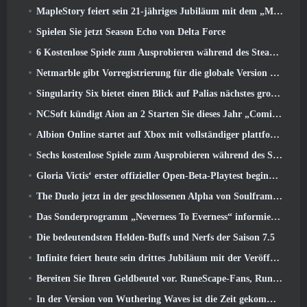
MapleStory feiert sein 21-jähriges Jubiläum mit dem „Maple University Event“
Spielen Sie jetzt Season Echo von Delta Force
6 Kostenlose Spiele zum Ausprobieren während des Steam Medieval Fest
Netmarble gibt Vorregistrierung für die globale Version des Sci-Fi-MMORPG RF Online Next bekannt
Singularity Six bietet einen Blick auf Palias nächstes großes Update The Royal Highlands
NCSoft kündigt Aion an 2 Starten Sie dieses Jahr „Coming West“.
Albion Online startet auf Xbox mit vollständiger plattformübergreifender Wiedergabe
Sechs kostenlose Spiele zum Ausprobieren während des Steam Medieval Fest
Gloria Victis‘ erster offizieller Open-Beta-Playtest beginnt heute
The Duelo jetzt in der geschlossenen Alpha von Soulframe verfügbar
Das Sonderprogramm „Neverness To Everness“ informiert Spieler darüber, was sie bei der Veröffentlichung erwartet
Die bedeutendsten Helden-Buffs und Nerfs der Saison 7.5
Infinite feiert heute sein drittes Jubiläum mit der Veröffentlichung von SS12 Lunaria
Bereiten Sie Ihren Geldbeutel vor. RuneScape-Fans, RuneFest-Tickets stehen kurz vor dem Verkauf
In der Version von Wuthering Waves ist die Zeit gekommen, Aemeath zu retten 3.3 Aktualisieren