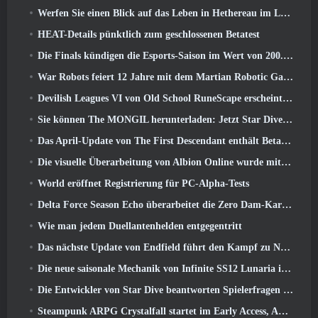
Werfen Sie einen Blick auf das Leben in Hethereau im Launch-Gameplay-Vorschauvideo von Neverness To Everness
HEAT-Details pünktlich zum geschlossenen Betatest
Die Finals kündigen die Esports-Saison im Wert von 200.000 US-Dollar an
War Robots feiert 12 Jahre mit dem Martian Robotic Games Event
Devilish Leagues VI von Old School RuneScape erscheint heute
Sie können The MONGIL herunterladen: Jetzt Star Dive-Client
Das April-Update von The First Descendant enthält Beta-Versionen neuer Endgame-Inhalte
Die visuelle Überarbeitung von Albion Online wurde mit dem heutigen Start des Radiant Wilds-Updates eingestellt
World eröffnet Registrierung für PC-Alpha-Tests
Delta Force Season Echo überarbeitet die Zero Dam-Karte und erweitert das Operations-Gameplay
Wie man jedem Duellantenhelden entgegentritt
Das nächste Update von Endfield führt den Kampf zu Nefarith
Die neue saisonale Mechanik von Infinite SS12 Lunaria ist eine der „größten Ergänzungen“ des Spiels
Die Entwickler von Star Dive beantworten Spielerfragen im Überraschungs-Livestream
Steampunk ARPG Crystalfall startet im Early Access, Aber nicht ohne ein paar Macken