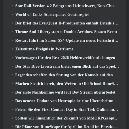
Star Rail-Version 4.2 Bringt uns Lichtschwert, Nun-Chuck, Schlagzeuger-Wegbereiter und ein Emanator der Hochstimmung
World of Tanks-Starterpaket-Gewinnspiel
Der Brief des EverQuest II-Produzenten enthält Details zum Time-Locked-Erweiterungsserver
Throne And Liberty startet Double Archboss Spawn Event
Restart führt im Saison-SS4-Update ein neues Fortschrittssystem ein
Zeitstürme-Ereignis in Warframe
Vorhersagen für den Rest 2026 Heldenveröffentlichungen
Der Star Dive-Livestream bietet einen Blick auf das Spiel in Aktion vor der Veröffentlichung
Legenden schaffen den Sprung von der Konsole auf den PC
Machen Sie sich bereit, den Weisen in Old School RuneScape’s Leagues VI aus dem Käfig zu retten: Dämonische Pakte
Der erste Nachkomme wird laut Dev Stream überarbeitet
Das neueste Update von Heartopia ist eine Überarbeitung im Alice-im-Wunderland-Stil
Feiern Sie den First Contact Day in Star Trek Online und sichern Sie sich eine neue Version des Nobel Intel Battlecruiser
Sollten wir hinsichtlich der Zukunft von MMORPGs optimistisch sein??
Die Pläne von RuneScape für April im Detail im Entwicklervideo