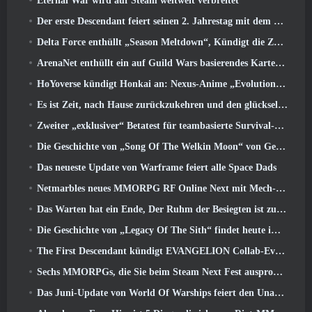
Eternal War wird auf Steam weltweit verbreitet
Der erste Descendant feiert seinen 2. Jahrestag mit dem Descendant Fest 2026 Strom
Delta Force enthüllt „Season Meltdown“, Kündigt die Zusammenarbeit mit Rainbow Six Siege an
ArenaNet enthüllt ein auf Guild Wars basierendes Kartenspiel, Nebelgebunden
HoYoverse kündigt Honkai an: Nexus-Anime „Evolutionstest“
Es ist Zeit, nach Hause zurückzukehren und den glückseligen Rückzugsort dort wiederherzustellen, wo sich die Winde treffen
Zweiter „exklusiver“ Betatest für teambasierte Survival-Shooter-Zeitfresser angekündigt
Die Geschichte von „Song Of The Welkin Moon“ von Genshin Impact geht zu Ende.. Auf dem Mond
Das neueste Update von Warframe feiert alle Space Dads
Netmarbles neues MMORPG RF Online Next mit Mech-Thema wird weltweit eingeführt
Das Warten hat ein Ende, Der Ruhm der Besiegten ist zurückgekehrt
Die Geschichte von „Legacy Of The Sith“ findet heute im neuesten Update von SWTOR ihren Abschluss
The First Descendant kündigt EVANGELION Collab-Event an
Sechs MMORPGs, die Sie beim Steam Next Fest ausprobieren können
Das Juni-Update von World Of Warships feiert den Unabhängigkeitstag der USA mit einer neuen Erzählkampagne