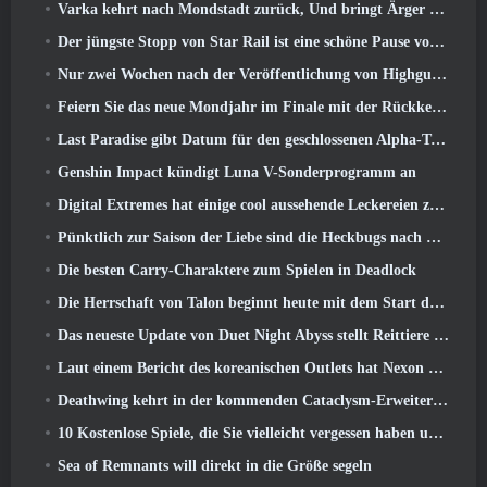
Varka kehrt nach Mondstadt zurück, Und bringt Ärger mit sich im Luna V-Update von Genshin Impact
Der jüngste Stopp von Star Rail ist eine schöne Pause vom Trauma
Nur zwei Wochen nach der Veröffentlichung von Highguard gibt Wildlight Entertainment Entlassungen bekannt
Feiern Sie das neue Mondjahr im Finale mit der Rückkehr des „Bank It Mode“
Last Paradise gibt Datum für den geschlossenen Alpha-Test bekannt
Genshin Impact kündigt Luna V-Sonderprogramm an
Digital Extremes hat einige cool aussehende Leckereien zur Feier des Mondneujahrs in Warframe zusammengestellt
Pünktlich zur Saison der Liebe sind die Heckbugs nach Trove zurückgekehrt
Die besten Carry-Charaktere zum Spielen in Deadlock
Die Herrschaft von Talon beginnt heute mit dem Start der Overwatch-Saison 1: Eroberung
Das neueste Update von Duet Night Abyss stellt Reittiere vor
Laut einem Bericht des koreanischen Outlets hat Nexon ein StarCraft-Shooter-Entwicklerteam zusammengestellt
Deathwing kehrt in der kommenden Cataclysm-Erweiterung nach Hearthstone zurück
10 Kostenlose Spiele, die Sie vielleicht vergessen haben und die am PvP-Fest von Steam teilnehmen
Sea of ​​Remnants will direkt in die Größe segeln