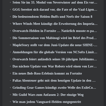
Seien Sie im 33. Modul von Neverwinter auf dem Eis vorsichtig, Beißende Kälte
GGG bereitet sich darauf vor, die Fate of the Vaal-Ligen von Path of Exile 2 vor der Veröffentlichung von Return Of The Ancients zu verschieben
Die bedeutendsten Helden-Buffs und Nerfs der Saison 8
Where Winds Meet kündigt die Erweiterung des Imperial Palace an und teilt eine „massive“ Content-Roadmap mit
Overwatch-Helden in Fortnite … Natürlich musste es passieren
Die Sommersaison von Mabinogi wird im Brief des Produzenten enthüllt
MapleStory stellt vor dem Juni-Update die neue SHINE-Klasse vor
Anmeldungen für die globale Version von NCSofts Limit Zero Breakers „Prologue Test“ sind im Gange
Overwatch feiert anlässlich seines 10-jährigen Jubiläums „Ein Jahrzehnt der Helden“.
Das nächste Update von War Robots wird einen von Lovecraft inspirierten Scharfschützen vorstellen
Ein neues Bob-Ross-Erlebnis kommt zu Fortnite
Palias Abenteuer geht mit dem heutigen Update in den Royal Highlands weiter
Grinding Gear Games kündigt zweite Welle des ExileCon-Ticketverkaufs an
Mit Guild Wars zum Anfassen 2: Der einzige Weg
Wie man jedem Vanguard-Helden entgegentritt