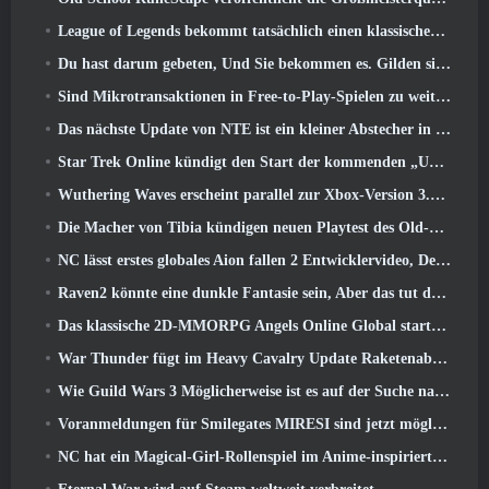
League of Legends bekommt tatsächlich einen klassischen Modus
Du hast darum gebeten, Und Sie bekommen es. Gilden sind jetzt in Eterspire verfügbar
Sind Mikrotransaktionen in Free-to-Play-Spielen zu weit gegangen??
Das nächste Update von NTE ist ein kleiner Abstecher in ein Fantasy-Tabletop-Spiel
Star Trek Online kündigt den Start der kommenden „Undiscovered“-Staffel an
Wuthering Waves erscheint parallel zur Xbox-Version 3.5 Aktualisieren
Die Macher von Tibia kündigen neuen Playtest des Old-School-Zombie-MMORPGs an, Online bestehen bleiben
NC lässt erstes globales Aion fallen 2 Entwicklervideo, Details zum Spiel teilen
Raven2 könnte eine dunkle Fantasie sein, Aber das tut dem Sommerspaß keinen Abbruch
Das klassische 2D-MMORPG Angels Online Global startet heute
War Thunder fügt im Heavy Cavalry Update Raketenabwehrraketen und elektronische Unterstützungsmaßnahmen hinzu
Wie Guild Wars 3 Möglicherweise ist es auf der Suche nach Innovationen im MMO-Bereich
Voranmeldungen für Smilegates MIRESI sind jetzt möglich: Unsichtbare Zukunft
NC hat ein Magical-Girl-Rollenspiel im Anime-inspirierten Kunststil der 90er in Arbeit