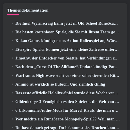
Themendokumentation
Die Insel Wyrmscraig kann jetzt in Old School RuneScape erkundet werden
Die besten kostenlosen Spiele, die Sie mit Ihrem Team genießen können (2026)
Kakao Games kündigt neues Action-Rollenspiel an, Wächterin
Eterspire-Spieler können jetzt eine kleine Zeitreise unternehmen … als Belohnung
Jimothy, der Entdecker von Seattle, hat Verbindungen zu ArenaNet, Also fügen sie es natürlich zu Guild Wars hinzu 2
Nach dem „Curse Of The Allflame“-Update kündigt Path of Exile mehrere Änderungen an, die auf Feedback basieren
Warframes Nightwave steht vor einer schockierenden Rückkehr
Aniimo ist wirklich so hübsch, Und ziemlich chillig
Das erste offizielle Hololive-Spiel wurde diese Woche veröffentlicht
Gildenkriege 3 Ermöglicht es den Spielern, die Welt von Tyria zu erleben, bevor die Drachenältesten erwachten
6 Urkomische Audio-Mods für Marvel Rivals, die man unbedingt ausprobieren muss
Wer möchte ein RuneScape Monopoly-Spiel?? Weil man unterwegs ist
Du hast danach gefragt, Du bekommst sie. Drachen kommen online nach Albion