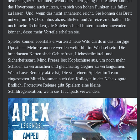
deine Gegner zu rammen, wenn du schnell genug bist. Spieler können
das Hoverboard auch nutzen, um sich von hohen Punkten aus fallen
zu lassen. Und, wenn das nicht annähernd reicht, Sie können das Brett
nutzen, um EVO-Combos abzuschließen und Anreize zu erhalten. Die
noch mehr Techniken, die Spieler schnell hintereinander anwenden
können, desto mehr Vorteile erhalten sie.
Spieler können ebenfalls erwarten 3 neue Wild Cards in
das morgige
Update
— Mehrere andere werden weiterhin im Wechsel sein. Die
brandneuen Karten sind: Gehirnfrost, Liebesheilmittel, und
Sicherheitsstart. Mind Freeze löst Kopfschüsse aus, um noch mehr
Schaden zu verursachen und gleichzeitig Gegner zu verlangsamen.
Wenn Love Remedy aktiv ist, Die von einem Spieler im Team
eingesetzten Mittel kommen auch den Kollegen in der Nähe zugute.
Endlich, Protective Release gibt Spielern eine kleine
Schildregeneration, wenn sie Tauchpads verwenden.