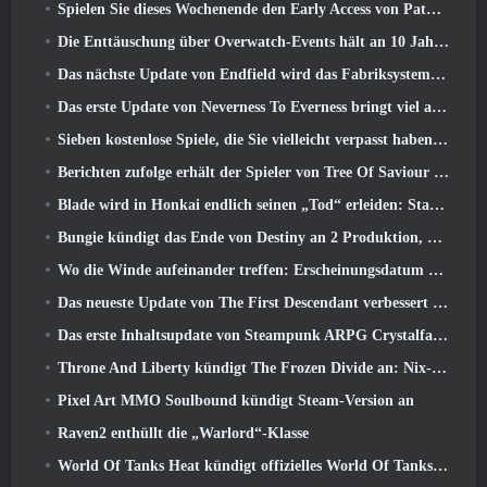
Spielen Sie dieses Wochenende den Early Access von Path of Exile 2 kostenlos
Die Enttäuschung über Overwatch-Events hält an 10 Jahresjubiläum
Das nächste Update von Endfield wird das Fabriksystem verbessern
Das erste Update von Neverness To Everness bringt viel auf den Tisch
Sieben kostenlose Spiele, die Sie vielleicht verpasst haben und die Teil des Steam Ocean Fest sind
Berichten zufolge erhält der Spieler von Tree Of Saviour einen Sonderpreis für die Ausgabe von 100.000 US-Dollar im Spiel
Blade wird in Honkai endlich seinen „Tod“ erleiden: Star Rail-Version 4.3
Bungie kündigt das Ende von Destiny an 2 Produktion, während sie sich auf die Arbeit an neuen Projekten vorbereiten
Wo die Winde aufeinander treffen: Erscheinungsdatum der Erweiterung „Imperial Palace“ bekannt gegeben
Das neueste Update von The First Descendant verbessert den Farming-Loop und aktualisiert den Onslaught-Modus
Das erste Inhaltsupdate von Steampunk ARPG Crystalfall soll auf „wichtige Spielerbedenken“ eingehen
Throne And Liberty kündigt The Frozen Divide an: Nix-Update
Pixel Art MMO Soulbound kündigt Steam-Version an
Raven2 enthüllt die „Warlord“-Klasse
World Of Tanks Heat kündigt offizielles World Of Tanks an: HEAT-Startdatum