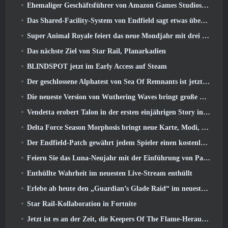
Ehemaliger Geschäftsführer von Amazon Games Studios übernimmt die Leitung des westlichen Verlagswesens von Aion 2
Das Shared-Facility-System von Endfield sagt etwas über Spieler aus
Super Animal Royale feiert das neue Mondjahr mit drei Wochen voller Super-Pferde-Events
Das nächste Ziel von Star Rail, Planarkadien
BLINDSPOT jetzt im Early Access auf Steam
Der geschlossene Alphatest von Sea Of Remnants ist jetzt live
Die neueste Version von Wuthering Waves bringt große Lore-Drops und QoL-Änderungen
Vendetta erobert Talon in der ersten einjährigen Story in Overwatch zurück (Keine „2“, Blizzard lässt das fallen)
Delta Force Season Morphosis bringt neue Karte, Modi, Und von Spielern gewünschte Verbesserungen
Der Endfield-Patch gewährt jedem Spieler einen kostenlosen Sechs-Sterne-Charakter seiner Wahl
Feiern Sie das Luna-Neujahr mit der Einführung von Palia’s Winter Wonder: Riffrocin‘ Neujahrs-Update
Enthüllte Wahrheit im neuesten Live-Stream enthüllt
Erlebe ab heute den „Guardian’s Glade Raid“ im neuesten Update von Guild Wars 2
Star Rail-Kollaboration in Fortnite
Jetzt ist es an der Zeit, die Keepers Of The Flame-Herausforderungen in Path of Exile während Legacy Of Phrecia zu meistern