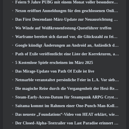
Feiern 9 Jahre PUBG mit einem Monat voller besonderer Aktivitäten
Nexon eröffnet Anmeldungen für den geschlossenen Online-Test von MapleStory Classic World im April
Das First Descendant-März-Update zur Neuausrichtung von Sharen und zur Einführung neuer Inhalte
Wo Winde auf Weißkronenfestung-Questführer treffen
Warframe bereitet sich darauf vor, die Glückszahl zu feiern 13 Mit Jubiläumsveranstaltungen
Google kündigt Änderungen an Android an, Anlässlich der Rückkehr von Fortnite in den Play Store
Path of Exile veröffentlicht eine Liste der Korrekturen, an denen nach dem Start von Mirage gearbeitet wird
5 Kostenlose Spiele erscheinen im März 2025
Das Mirage-Update von Path Of Exile ist live
Netmarble veranstaltet persönliche Feier in L.A. Vor sieben Todsünden: Origin-Start
Die magische Reise durch die Vergangenheit der Hexi-Region beginnt dort, wo heute Winde aufeinander treffen
Steam-Early-Access-Datum für Steampunk ARPG Crystalfall bekannt gegeben
Saitama kommt im Rahmen einer One-Punch-Man-Kollaborationsveranstaltung zu MapleStory
Das neueste „Foundations“-Video von HEAT erklärt, wie Agenten und Panzer zusammenarbeiten
Der Closed-Alpha-Testtrailer von Last Paradise erinnert uns daran, wie es wirklich ist, die Zombie-Apokalypse zu überleben