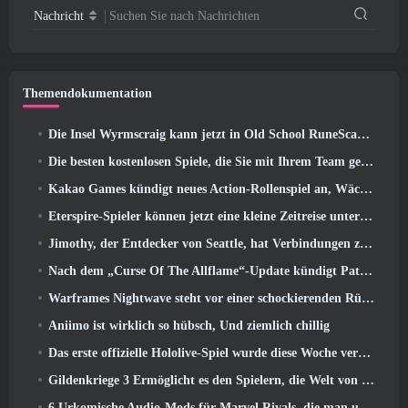
Nachricht
Suchen Sie nach Nachrichten
Themendokumentation
Die Insel Wyrmscraig kann jetzt in Old School RuneScape erkundet werden
Die besten kostenlosen Spiele, die Sie mit Ihrem Team genießen können (2026)
Kakao Games kündigt neues Action-Rollenspiel an, Wächterin
Eterspire-Spieler können jetzt eine kleine Zeitreise unternehmen … als Belohnung
Jimothy, der Entdecker von Seattle, hat Verbindungen zu ArenaNet, Also fügen sie es natürlich zu Guild Wars hinzu 2
Nach dem „Curse Of The Allflame“-Update kündigt Path of Exile mehrere Änderungen an, die auf Feedback basieren
Warframes Nightwave steht vor einer schockierenden Rückkehr
Aniimo ist wirklich so hübsch, Und ziemlich chillig
Das erste offizielle Hololive-Spiel wurde diese Woche veröffentlicht
Gildenkriege 3 Ermöglicht es den Spielern, die Welt von Tyria zu erleben, bevor die Drachenältesten erwachten
6 Urkomische Audio-Mods für Marvel Rivals, die man unbedingt ausprobieren muss