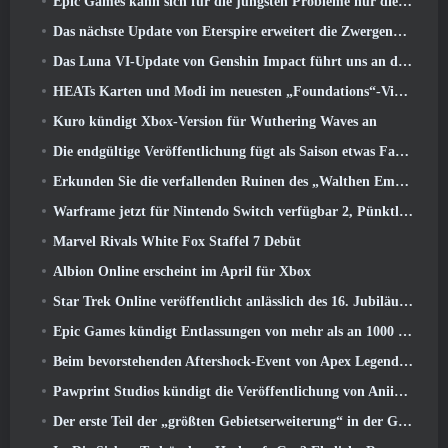
Epic Games kann sich für die jüngsten Probleme nur die Schuld geben
Das nächste Update von Eterspire erweitert die Zwergenminen und bietet eine vollständige Überarbeitung des Bosskampfs
Das Luna VI-Update von Genshin Impact führt uns an den Ort, von dem Mondstadt immer wieder spricht, den wir aber noch nie gesehen haben
HEATs Karten und Modi im neuesten „Foundations“-Video
Kuro kündigt Xbox-Version für Wuthering Waves an
Die endgültige Veröffentlichung fügt als Saison etwas Fantasie hinzu 10 Startet
Erkunden Sie die verfallenden Ruinen des „Walthen Empire“ im nächsten großen Update von RAVEN2
Warframe jetzt für Nintendo Switch verfügbar 2, Pünktlich zum Start von Shadowgrapher
Marvel Rivals White Fox Staffel 7 Debüt
Albion Online erscheint im April für Xbox
Star Trek Online veröffentlicht anlässlich des 16. Jubiläums eine Minidokumentation über die Ursprünge der Föderation
Epic Games kündigt Entlassungen von mehr als an 1000 Mitarbeiter, Unter Berufung auf „Abschwung im Fortnite-Engagement“
Beim bevorstehenden Aftershock-Event von Apex Legends wird es elektrisierend
Pawprint Studios kündigt die Veröffentlichung von Aniimo für PlayStation an 5 Und der Epic Games Store bei Markteinführungen
Der erste Teil der „größten Gebietserweiterung“ in der Geschichte von RuneScape startet heute