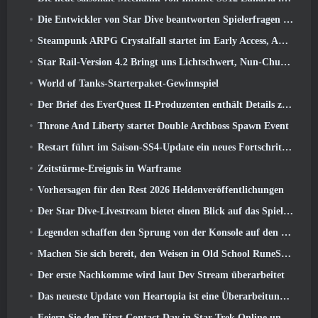
Die Entwickler von Star Dive beantworten Spielerfragen im Überraschungs-Livestream
Steampunk ARPG Crystalfall startet im Early Access, Aber nicht ohne ein paar Macken
Star Rail-Version 4.2 Bringt uns Lichtschwert, Nun-Chuck, Schlagzeuger-Wegbereiter und ein Emanator der Hochstimmung
World of Tanks-Starterpaket-Gewinnspiel
Der Brief des EverQuest II-Produzenten enthält Details zum Time-Locked-Erweiterungsserver
Throne And Liberty startet Double Archboss Spawn Event
Restart führt im Saison-SS4-Update ein neues Fortschrittssystem ein
Zeitstürme-Ereignis in Warframe
Vorhersagen für den Rest 2026 Heldenveröffentlichungen
Der Star Dive-Livestream bietet einen Blick auf das Spiel in Aktion vor der Veröffentlichung
Legenden schaffen den Sprung von der Konsole auf den PC
Machen Sie sich bereit, den Weisen in Old School RuneScape’s Leagues VI aus dem Käfig zu retten: Dämonische Pakte
Der erste Nachkomme wird laut Dev Stream überarbeitet
Das neueste Update von Heartopia ist eine Überarbeitung im Alice-im-Wunderland-Stil
Feiern Sie den First Contact Day in Star Trek Online und sichern Sie sich eine neue Version des Nobel Intel Battlecruiser