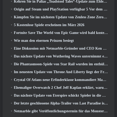
Kehren Sie in Palias „Toadstool Tales“-Update zum Elderwood zurück
Origin auf Steam und PlayStation verfügbar 5 Vor dem März 23 Start
Kämpfen Sie im nächsten Update von Zenless Zone Zero um Ruhm im Hollow-Champion-Wettbewerb von New Eridu
5 Kostenlose Spiele erscheinen im März 2026
Fortnite Save The World von Epic Game wird bald kostenlos spielbar sein
Wie man den eisernen Prinzen besiegt
Eine Diskussion mit Netmarble-Gründer und CEO Ken Kim über MONGIL: Sternentauchen
Das nächste Update von Wuthering Waves unternimmt eine Reise zur „dunklen Seite“
Die Phantasmoon-Spiele von Star Rail wurden im enthüllt 4.1 Sonderprogramm
Im neuesten Update von Throne And Liberty liegt der Frühling in der Luft
Crystal Of Atlans neue Erfinderklasse kommandiert Magitech-Mechs im Kampf
Ehemaliger Overwatch 2 Chef Jeff Kaplan erklärt, warum er Blizzard zugelassen hat
Das nächste Update von Eterspire schickt Spieler in die Zwergenminen
Der letzte geschlossene Alpha-Trailer von Last Paradise ist ein kleines, aber erschreckendes Kunstwerk
Netmarble gibt Veröffentlichungstermin für das Monsterzähmungs-Action-Rollenspiel Mongil bekannt: Sternentauchen