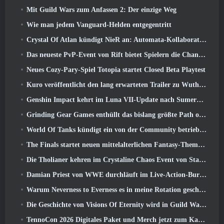
Mit Guild Wars zum Anfassen 2: Der einzige Weg
Wie man jedem Vanguard-Helden entgegentritt
Crystal Of Atlan kündigt NieR an: Automata-Kollaborationsveranstaltung
Das neueste PvP-Event von Rift bietet Spielern die Chance, bis zu zu gewinnen 4000 Credits und ein neuer Titel
Neues Cozy-Pary-Spiel Totopia startet Closed Beta Playtest
Kuro veröffentlicht den lang erwarteten Trailer zu Wuthering Waves Cyberpunk: Edgerunners Crossover
Genshin Impact kehrt im Luna VII-Update nach Sumeru zurück
Grinding Gear Games enthüllt das bislang größte Path of Exile II-Update, Rückkehr der Alten
World Of Tanks kündigt ein von der Community betriebenes WARRIORS-Turnier an
The Finals startet neuen mittelalterlichen Fantasy-Themenmodus „Dragon’s Claim“
Die Tholianer kehren im Crystaline Chaos Event von Star Trek Online zurück
Damian Priest von WWE durchläuft im Live-Action-Burst-Fest-Trailer von Delta Force eine Ausbildung im „The Loot Camp“.
Warum Neverness to Everness es in meine Rotation geschafft hat, Zur Zeit
Die Geschichte von Visions Of Eternity wird in Guild Wars fortgesetzt 2 Nächste Woche
TennoCon 2026 Digitales Paket und Merch jetzt zum Kauf verfügbar