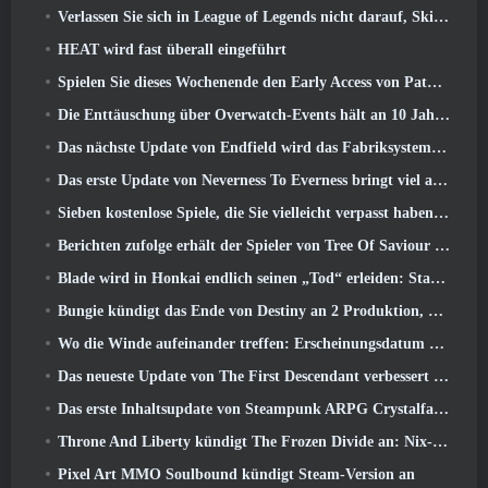
Verlassen Sie sich in League of Legends nicht darauf, Skins von Drittanbietern zu erhalten
HEAT wird fast überall eingeführt
Spielen Sie dieses Wochenende den Early Access von Path of Exile 2 kostenlos
Die Enttäuschung über Overwatch-Events hält an 10 Jahresjubiläum
Das nächste Update von Endfield wird das Fabriksystem verbessern
Das erste Update von Neverness To Everness bringt viel auf den Tisch
Sieben kostenlose Spiele, die Sie vielleicht verpasst haben und die Teil des Steam Ocean Fest sind
Berichten zufolge erhält der Spieler von Tree Of Saviour einen Sonderpreis für die Ausgabe von 100.000 US-Dollar im Spiel
Blade wird in Honkai endlich seinen „Tod“ erleiden: Star Rail-Version 4.3
Bungie kündigt das Ende von Destiny an 2 Produktion, während sie sich auf die Arbeit an neuen Projekten vorbereiten
Wo die Winde aufeinander treffen: Erscheinungsdatum der Erweiterung „Imperial Palace“ bekannt gegeben
Das neueste Update von The First Descendant verbessert den Farming-Loop und aktualisiert den Onslaught-Modus
Das erste Inhaltsupdate von Steampunk ARPG Crystalfall soll auf „wichtige Spielerbedenken“ eingehen
Throne And Liberty kündigt The Frozen Divide an: Nix-Update
Pixel Art MMO Soulbound kündigt Steam-Version an