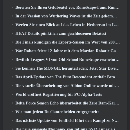
Bereiten Sie Ihren Geldbeutel vor. RuneScape-Fans, RuneFest-Tickets stehen kurz vor dem Verkauf
In der Version von Wuthering Waves ist die Zeit gekommen, Aemeath zu retten 3.3 Aktualisieren
Werfen Sie einen Blick auf das Leben in Hethereau im Launch-Gameplay-Vorschauvideo von Neverness To Everness
HEAT-Details pünktlich zum geschlossenen Betatest
Die Finals kündigen die Esports-Saison im Wert von 200.000 US-Dollar an
War Robots feiert 12 Jahre mit dem Martian Robotic Games Event
Devilish Leagues VI von Old School RuneScape erscheint heute
Sie können The MONGIL herunterladen: Jetzt Star Dive-Client
Das April-Update von The First Descendant enthält Beta-Versionen neuer Endgame-Inhalte
Die visuelle Überarbeitung von Albion Online wurde mit dem heutigen Start des Radiant Wilds-Updates eingestellt
World eröffnet Registrierung für PC-Alpha-Tests
Delta Force Season Echo überarbeitet die Zero Dam-Karte und erweitert das Operations-Gameplay
Wie man jedem Duellantenhelden entgegentritt
Das nächste Update von Endfield führt den Kampf zu Nefarith
Die neue saisonale Mechanik von Infinite SS12 Lunaria ist eine der „größten Ergänzungen“ des Spiels