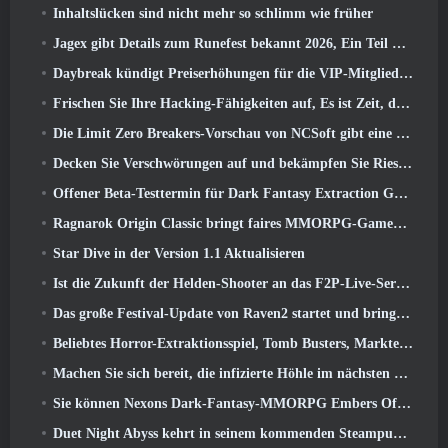
Inhaltslücken sind nicht mehr so ​​schlimm wie früher
Jagex gibt Details zum Runefest bekannt 2026, Ein Teil der Feierlichkeiten zum 25-jährigen Jubiläum von RuneScape IP
Daybreak kündigt Preiserhöhungen für die VIP-Mitgliedschaft von „Herr der Ringe Online“ an
Frischen Sie Ihre Hacking-Fähigkeiten auf, Es ist Zeit, die Nachtstadt in stürmischen Wellen zu erkunden
Die Limit Zero Breakers-Vorschau von NCSoft gibt eine Vorstellung davon, was Sie vom bevorstehenden Prologue-Test erwarten können
Decken Sie Verschwörungen auf und bekämpfen Sie Riesenkatzen in Ihrer Freizeit im neuesten Update von Where Winds Meet
Offener Beta-Testtermin für Dark Fantasy Extraction Game bekannt gegeben, Nebelfall-Jäger
Ragnarok Origin Classic bringt faires MMORPG-Gameplay zurück und CBT erscheint im Juni 4
Star Dive in der Version 1.1 Aktualisieren
Ist die Zukunft der Helden-Shooter an das F2P-Live-Service-Modell gebunden??
Das große Festival-Update von Raven2 startet und bringt die neue Warlord-Klasse mit sich
Beliebtes Horror-Extraktionsspiel, Tomb Busters, Markteinführung im Westen
Machen Sie sich bereit, die infizierte Höhle im nächsten Update von Eterspire zu erkunden
Sie können Nexons Dark-Fantasy-MMORPG Embers Of The Uncrowned während des Steam Next Fest ausprobieren
Duet Night Abyss kehrt in seinem kommenden Steampunk-Update in den Frost von Icelake zurück