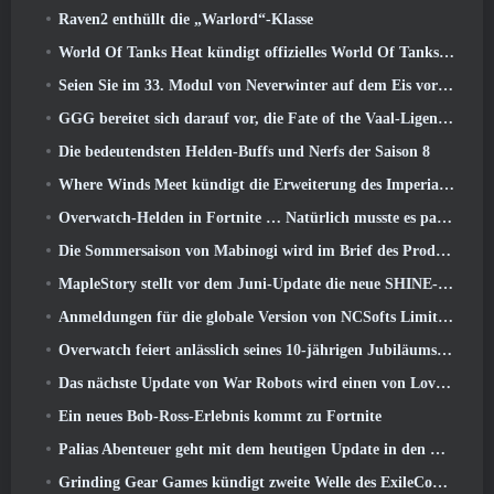
Raven2 enthüllt die „Warlord“-Klasse
World Of Tanks Heat kündigt offizielles World Of Tanks an: HEAT-Startdatum
Seien Sie im 33. Modul von Neverwinter auf dem Eis vorsichtig, Beißende Kälte
GGG bereitet sich darauf vor, die Fate of the Vaal-Ligen von Path of Exile 2 vor der Veröffentlichung von Return Of The Ancients zu verschieben
Die bedeutendsten Helden-Buffs und Nerfs der Saison 8
Where Winds Meet kündigt die Erweiterung des Imperial Palace an und teilt eine „massive“ Content-Roadmap mit
Overwatch-Helden in Fortnite … Natürlich musste es passieren
Die Sommersaison von Mabinogi wird im Brief des Produzenten enthüllt
MapleStory stellt vor dem Juni-Update die neue SHINE-Klasse vor
Anmeldungen für die globale Version von NCSofts Limit Zero Breakers „Prologue Test“ sind im Gange
Overwatch feiert anlässlich seines 10-jährigen Jubiläums „Ein Jahrzehnt der Helden“.
Das nächste Update von War Robots wird einen von Lovecraft inspirierten Scharfschützen vorstellen
Ein neues Bob-Ross-Erlebnis kommt zu Fortnite
Palias Abenteuer geht mit dem heutigen Update in den Royal Highlands weiter
Grinding Gear Games kündigt zweite Welle des ExileCon-Ticketverkaufs an