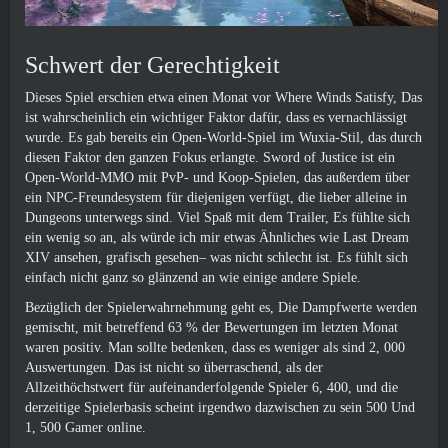
Schwert der Gerechtigkeit
Dieses Spiel erschien etwa einen Monat vor Where Winds Satisfy, Das
ist wahrscheinlich ein wichtiger Faktor dafür, dass es vernachlässigt
wurde. Es gab bereits ein Open-World-Spiel im Wuxia-Stil, das durch
diesen Faktor den ganzen Fokus erlangte. Sword of Justice ist ein
Open-World-MMO mit PvP- und Koop-Spielen, das außerdem über
ein NPC-Freundesystem für diejenigen verfügt, die lieber alleine in
Dungeons unterwegs sind. Viel Spaß mit dem Trailer, Es fühlte sich
ein wenig so an, als würde ich mir etwas Ähnliches wie Last Dream
XIV ansehen, grafisch gesehen– was nicht schlecht ist. Es fühlt sich
einfach nicht ganz so glänzend an wie einige andere Spiele.
Bezüglich der Spielerwahrnehmung geht es, Die Dampfwerte werden
gemischt, mit betreffend 63 % der Bewertungen im letzten Monat
waren positiv. Man sollte bedenken, dass es weniger als sind 2, 000
Auswertungen. Das ist nicht so überraschend, als der
Allzeithöchstwert für aufeinanderfolgende Spieler 6, 400, und die
derzeitige Spielerbasis scheint irgendwo dazwischen zu sein 500 Und
1, 500 Gamer online.