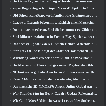
Die Game Engine, die das Single-Shard-Universum von Eve Online antreibt, ist jetzt Open Source
Super Bugs dringen im „Super Natural“-Update in Super Animal Royale ein
Old School RuneScape veröffentlicht die Großmeisterquest „The Blood Moon Rises“., Eine 20-jährige Questreihe geht zu Ende
League of Legends bekommt tatsächlich einen klassischen Modus
Du hast darum gebeten, Und Sie bekommen es. Gilden sind jetzt in Eterspire verfügbar
Sind Mikrotransaktionen in Free-to-Play-Spielen zu weit gegangen??
Das nächste Update von NTE ist ein kleiner Abstecher in ein Fantasy-Tabletop-Spiel
Star Trek Online kündigt den Start der kommenden „Undiscovered“-Staffel an
Wuthering Waves erscheint parallel zur Xbox-Version 3.5 Aktualisieren
Die Macher von Tibia kündigen neuen Playtest des Old-School-Zombie-MMORPGs an, Online bestehen bleiben
NC lässt erstes globales Aion fallen 2 Entwicklervideo, Details zum Spiel teilen
Raven2 könnte eine dunkle Fantasie sein, Aber das tut dem Sommerspaß keinen Abbruch
Das klassische 2D-MMORPG Angels Online Global startet heute
War Thunder fügt im Heavy Cavalry Update Raketenabwehrraketen und elektronische Unterstützungsmaßnahmen hinzu
Wie Guild Wars 3 Möglicherweise ist es auf der Suche nach Innovationen im MMO-Bereich