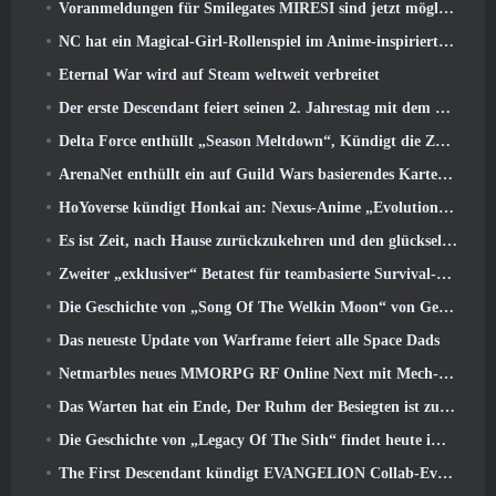
Voranmeldungen für Smilegates MIRESI sind jetzt möglich: Unsichtbare Zukunft
NC hat ein Magical-Girl-Rollenspiel im Anime-inspirierten Kunststil der 90er in Arbeit
Eternal War wird auf Steam weltweit verbreitet
Der erste Descendant feiert seinen 2. Jahrestag mit dem Descendant Fest 2026 Strom
Delta Force enthüllt „Season Meltdown“, Kündigt die Zusammenarbeit mit Rainbow Six Siege an
ArenaNet enthüllt ein auf Guild Wars basierendes Kartenspiel, Nebelgebunden
HoYoverse kündigt Honkai an: Nexus-Anime „Evolutionstest“
Es ist Zeit, nach Hause zurückzukehren und den glückseligen Rückzugsort dort wiederherzustellen, wo sich die Winde treffen
Zweiter „exklusiver“ Betatest für teambasierte Survival-Shooter-Zeitfresser angekündigt
Die Geschichte von „Song Of The Welkin Moon“ von Genshin Impact geht zu Ende.. Auf dem Mond
Das neueste Update von Warframe feiert alle Space Dads
Netmarbles neues MMORPG RF Online Next mit Mech-Thema wird weltweit eingeführt
Das Warten hat ein Ende, Der Ruhm der Besiegten ist zurückgekehrt
Die Geschichte von „Legacy Of The Sith“ findet heute im neuesten Update von SWTOR ihren Abschluss
The First Descendant kündigt EVANGELION Collab-Event an