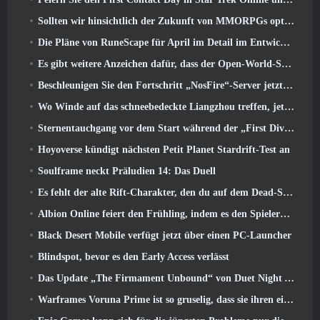
Sollten wir hinsichtlich der Zukunft von MMORPGs optimistisch sein??
Die Pläne von RuneScape für April im Detail im Entwicklervideo
Es gibt weitere Anzeichen dafür, dass der Open-World-Shooter StarCraft eine echte Sache sein könnte
Beschleunigen Sie den Fortschritt „NosFire“-Server jetzt in NosTale verfügbar
Wo Winde auf das schneebedeckte Liangzhou treffen, jetzt mit der Veröffentlichung der Version verfügbar 1.5
Sternentauchgang vor dem Start während der „First Dive Show“
Hoyoverse kündigt nächsten Petit Planet Stardrift-Test an
Soulframe neckt Präludien 14: Das Duell
Es fehlt der alte Rift-Charakter, den du auf dem Dead-Server zurückgelassen hast? Gamigo hat eine Lösung dafür
Albion Online feiert den Frühling, indem es den Spielern ein süßes Hasen-Reittier anbietet
Black Desert Mobile verfügt jetzt über einen PC-Launcher
Blindspot, bevor es den Early Access verlässt
Das Update „The Firmament Unbound“ von Duet Night Abyss schließt die Geschichte von Huaxu ab
Warframes Voruna Prime ist so gruselig, dass sie ihren eigenen Red-Band-Trailer bekommen hat