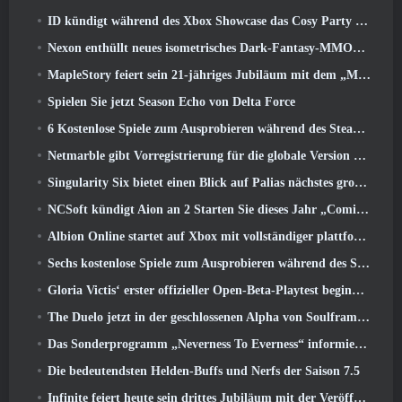
ID kündigt während des Xbox Showcase das Cosy Party Platformer-Spiel Totopia an, Startet Beta-Rekrutierung
Nexon enthüllt neues isometrisches Dark-Fantasy-MMORPG, Glut der Ungekrönten
MapleStory feiert sein 21-jähriges Jubiläum mit dem „Maple University Event“
Spielen Sie jetzt Season Echo von Delta Force
6 Kostenlose Spiele zum Ausprobieren während des Steam Medieval Fest
Netmarble gibt Vorregistrierung für die globale Version des Sci-Fi-MMORPG RF Online Next bekannt
Singularity Six bietet einen Blick auf Palias nächstes großes Update The Royal Highlands
NCSoft kündigt Aion an 2 Starten Sie dieses Jahr „Coming West“.
Albion Online startet auf Xbox mit vollständiger plattformübergreifender Wiedergabe
Sechs kostenlose Spiele zum Ausprobieren während des Steam Medieval Fest
Gloria Victis‘ erster offizieller Open-Beta-Playtest beginnt heute
The Duelo jetzt in der geschlossenen Alpha von Soulframe verfügbar
Das Sonderprogramm „Neverness To Everness“ informiert Spieler darüber, was sie bei der Veröffentlichung erwartet
Die bedeutendsten Helden-Buffs und Nerfs der Saison 7.5
Infinite feiert heute sein drittes Jubiläum mit der Veröffentlichung von SS12 Lunaria