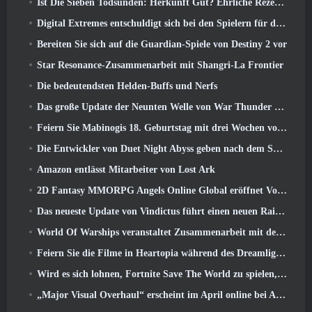
Ist Die Sieben Todsünden: Herkunft Gut? Ehrliche Rezension
Digital Extremes entschuldigt sich bei den Spielern für den durch „schändliche Einladungen“ in Warframe verursachten Stress
Bereiten Sie sich auf die Guardian-Spiele von Destiny 2 vor
Star Resonance-Zusammenarbeit mit Shangri-La Frontier
Die bedeutendsten Helden-Buffs und Nerfs
Das große Update der Neunten Welle von War Thunder verbessert das Aussehen von Seeschlachten mit verbesserter Wasservisualisierung
Feiern Sie Mabinogis 18. Geburtstag mit drei Wochen voller Events und Belohnungen
Die Entwickler von Duet Night Abyss geben nach dem Spiel-Update eine offizielle Stellungnahme zum jüngsten Malware-Vorfall ab
Amazon entlässt Mitarbeiter von Lost Ark
2D Fantasy MMORPG Angels Online Global eröffnet Vorregistrierung
Das neueste Update von Vindictus führt einen neuen Raid ein, bei dem Spieler gegen den Wächter von Caliburn antreten
World Of Warships veranstaltet Zusammenarbeit mit der schwedischen Heavy-Metal-Band Sabaton
Feiern Sie die Filme in Heartopia während des Dreamlight Cinematics Festivals
Wird es sich lohnen, Fortnite Save The World zu spielen, sobald es kostenlos ist??
„Major Visual Overhaul“ erscheint im April online bei Albion