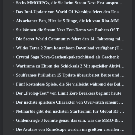
Sechs MMORPGs, die Sie beim Steam Next Fest ausprobieren können
Das Juni-Update von World Of Warships feiert den Unabhängigkeitstag der USA mit einer neuen Erzählkampagne
Als arkaner Fan, Hier ist 5 Dinge, die ich vom Riot-MMO sehen möchte
Sie können die Steam Next Fest-Demo von Embers Of The Uncrowned Tomorrow vorab herunterladen
Die Secret World Community feiert den 14. Jahrestag mit einem Rätsel, das sie gemeinsam lösen müssen
Wildes Terra 2 Zum kostenlosen Download verfügbar (Und behalten) Für eine begrenzte Zeit
Crystal Saga Nova-Geschenkpaketschlüssel als Geschenk
Warframe zu Ehren des Schicksals 2 Mit spezieller Aktivität und Titel im Spiel
Soulframes Präludien 15 Update überarbeitet Beute und Angeln
Fünf kostenlose Spiele, die Sie vielleicht während des Bullet Fests ausprobieren möchten
Der „Prolog-Test“ von Limit Zero Breakers beginnt heute
Der nächste spielbare Charakter von Overwatch scheint ein überarbeiteter Cyborg-Verbrecherboss zu sein
Netmarble gibt den nächsten Starttermin für Global RF Online bekannt
Gildenkriege 3 Könnte genau das sein, was die MMO-Branche gerade braucht
Die Avatare von RuneScape werden im größten visuellen Update des Spiels der letzten zehn Jahre überarbeitet