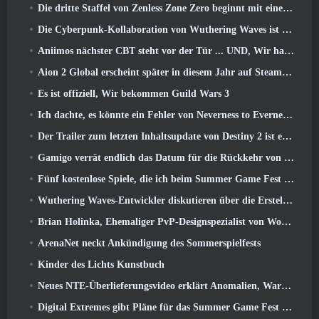
Die dritte Staffel von Zenless Zone Zero beginnt mit einer Reise zu einer Bangboo-Insel im Himmel, Und zur Steam-Plattform
Die Cyberpunk-Kollaboration von Wuthering Waves ist genau das, was ich mir von meinen Videospiel-Crossover-Events erwarte
Aniimos nächster CBT steht vor der Tür ... UND, Wir haben ein offizielles Startfenster
Aion 2 Global erscheint später in diesem Jahr auf Steam und Purple
Es ist offiziell, Wir bekommen Guild Wars 3
Ich dachte, es könnte ein Fehler von Neverness to Everness sein, das Porsche Collab Gacha Event so früh zu veranstalten, Aber ich habe mich geirrt
Der Trailer zum letzten Inhaltsupdate von Destiny 2 ist ein Aufschrei
Gamigo verrät endlich das Datum für die Rückkehr von Gloria Victis, Wird es das zweite Mal überleben??
Fünf kostenlose Spiele, die ich beim Summer Game Fest zu sehen hoffe
Wuthering Waves-Entwickler diskutieren über die Erstellung der Lahai-Roi-Mech-Kampfsequenz
Brian Holinka, Ehemaliger PvP-Designspezialist von World Of Warcraft, Tritt dem League Of Legends MMO-Team bei
ArenaNet neckt Ankündigung des Sommerspielfests
Kinder des Lichts Kunstbuch
Neues NTE-Überlieferungsvideo erklärt Anomalien, Warten, Und wie eine „geheime“ Organisation alles verfolgt
Digital Extremes gibt Pläne für das Summer Game Fest bekannt