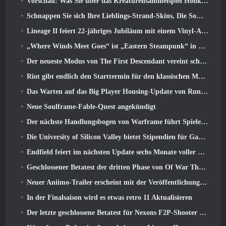
Vorschau: Was Sie über das Kreaturensammelspiel Honkai von HoYoverse wissen sollten: Link-Seele
Schnappen Sie sich Ihre Lieblings-Strand-Skins, Die Sommerspiele sind zu Overwatch zurückgekehrt
Lineage II feiert 22-jähriges Jubiläum mit einem Vinyl-Album in Collector’s Edition
„Where Winds Meet Goes“ ist „Eastern Steampunk“ in der Version 2.0
Der neueste Modus von The First Descendant vereint schwierige Void-Intercept-Kämpfe und die Tiefen
Riot gibt endlich den Starttermin für den klassischen Modus von League of Legends bekannt
Das Warten auf das Big Player Housing-Update von RuneScape hat ein Ende
Neue Soulframe-Fable-Quest angekündigt
Der nächste Handlungsbogen von Warframe führt Spieler zu einer völlig neuen Sternenkarte, Das Tau-System
Die University of Silicon Valley bietet Stipendien für Gaming an und einige der Anforderungen sind interessant
Endfield feiert im nächsten Update sechs Monate voller Fabriken und Seilrutschen
Geschlossener Betatest der dritten Phase von Of War Thunder Infantry Battles angekündigt
Neuer Aniimo-Trailer erscheint mit der Veröffentlichung des neuesten geschlossenen Betatests
In der Finalsaison wird es etwas retro 11 Aktualisieren
Der letzte geschlossene Betatest für Nexons F2P-Shooter Sudden Attack Zero Point hat heute begonnen