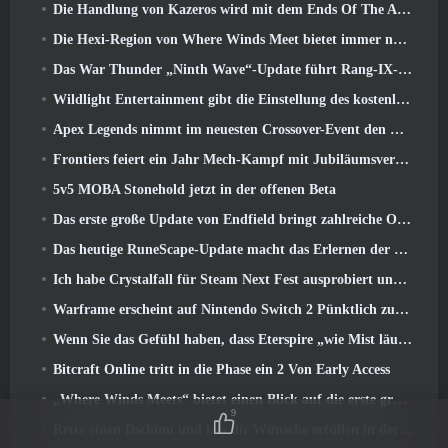
Die Handlung von Kazeros wird mit dem Ends Of The Abyss-Update von Lost Ark abgeschlossen
Die Hexi-Region von Where Winds Meet bietet immer noch das, was Spieler lieben, und ist gleichzeitig ein einzigartiges Erlebnis
Das War Thunder „Ninth Wave“-Update führt Rang-IX-Jets ein
Wildlight Entertainment gibt die Einstellung des kostenlosen Helden-Shooters Highguard bekannt
Apex Legends nimmt im neuesten Crossover-Event den Kampf mit dem Gundam-Universum auf
Frontiers feiert ein Jahr Mech-Kampf mit Jubiläumsveranstaltungen
5v5 MOBA Stonehold jetzt in der offenen Beta
Das erste große Update von Endfield bringt zahlreiche Optimierungen mit sich
Das heutige RuneScape-Update macht das Erlernen der ursprünglichen Kampfstile des MMORPGs einfacher
Ich habe Crystalfall für Steam Next Fest ausprobiert und das habe ich gelernt
Warframe erscheint auf Nintendo Switch 2 Pünktlich zum nächsten großen Update, Der Schattengraph
Wenn Sie das Gefühl haben, dass Eterspire „wie Mist läuft“, Der Creative Director sagt, dass dies nicht mehr der Fall sei
Bitcraft Online tritt in die Phase ein 2 Von Early Access
„Where Winds Meets“ bietet einen Blick auf die erste große Erweiterung im Hexi-Livestream
9
Rette einen Dschinn und lass dir Wünsche erfüllen in der Mirage League von Path Of Exile