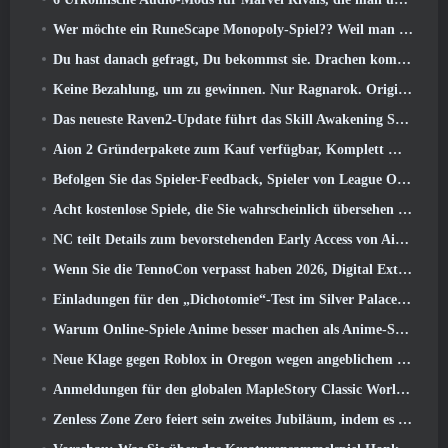
Wer möchte ein RuneScape Monopoly-Spiel?? Weil man unterwegs ist
Du hast danach gefragt, Du bekommst sie. Drachen kommen online nach Albion
Keine Bezahlung, um zu gewinnen. Nur Ragnarok. Origin Classic erscheint im Juli 23
Das neueste Raven2-Update führt das Skill Awakening System ein, Geben Sie den Spielern mehr Möglichkeiten, ihre Fähigkeiten zu verbessern
Aion 2 Gründerpakete zum Kauf verfügbar, Komplett mit fünf Tagen Early Access
Befolgen Sie das Spieler-Feedback, Spieler von League Of Legends Classic müssen nicht für klassische Skins bezahlen
Acht kostenlose Spiele, die Sie wahrscheinlich übersehen haben und die Teil von Steams Train Fest sind
NC teilt Details zum bevorstehenden Early Access von Aion 2 mit
Wenn Sie die TennoCon verpasst haben 2026, Digital Extremes teilt alle Panels
Einladungen für den „Dichotomie“-Test im Silver Palace gehen raus
Warum Online-Spiele Anime besser machen als Anime-Spiele
Neue Klage gegen Roblox in Oregon wegen angeblichem Kinderpflegevorfall eingereicht
Anmeldungen für den globalen MapleStory Classic World Second Closed Test
Zenless Zone Zero feiert sein zweites Jubiläum, indem es Spielern die Wahl zwischen einem kostenlosen S-Rank-Agenten bietet