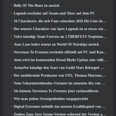
Belly Of The Beast ist zurück
Legends erscheint auf Steam und Xbox auf dem PC
10 Charaktere, die sich Fans wünschen 2026 Die Liste der Marvel-Rivalen ist am höchsten und wie wahrscheinlich ist, dass sie eintreten
Der neueste Charakter von Apex Legends ist so etwas wie ein Geschwindigkeitsdämon
Valve kündigt Team Fortress an 2 ÜBERFEST-Trophäen-Design-Wettbewerb
Azur Lane kehrt erneut zu World Of Warships zurück
Neverness To Everness erscheint offiziell auf PC und Konsolen
Aion wird im kommenden Dread Blade-Update eine völlig neue Klasse erhalten
ArenaNet kündigt den Start von Guild Wars Reforged Mobile an
Der ausführende Produzent von STO, Thomas Marrone, und der Creative Director von Neverwinter, Randy Mosiondz, diskutieren über die Spiele und die Zukunft von Cryptic
Neue Scharmützelmodus-Variante im neuesten Akt von Valorant eingeführt
Sie können Neverness To Everness jetzt vorinstallieren
Wie man jedem Strategenhelden entgegenwirkt
Digital Extremes enthüllt das neueste Erzählkapitel von Warframe mit neuen Anime-Shorts
Zenless Zone Zero Steam-Version während der Version angekündigt 2.8 Sonderprogramm