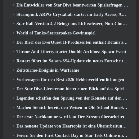
Die Entwickler von Star Dive beantworten Spielerfragen im Überraschungs-Livestream
Steampunk ARPG Crystalfall startet im Early Access, Aber nicht ohne ein paar Macken
Star Rail-Version 4.2 Bringt uns Lichtschwert, Nun-Chuck, Schlagzeuger-Wegbereiter und ein Emanator der Hochstimmung
World of Tanks-Starterpaket-Gewinnspiel
Der Brief des EverQuest II-Produzenten enthält Details zum Time-Locked-Erweiterungsserver
Throne And Liberty startet Double Archboss Spawn Event
Restart führt im Saison-SS4-Update ein neues Fortschrittssystem ein
Zeitstürme-Ereignis in Warframe
Vorhersagen für den Rest 2026 Heldenveröffentlichungen
Der Star Dive-Livestream bietet einen Blick auf das Spiel in Aktion vor der Veröffentlichung
Legenden schaffen den Sprung von der Konsole auf den PC
Machen Sie sich bereit, den Weisen in Old School RuneScape’s Leagues VI aus dem Käfig zu retten: Dämonische Pakte
Der erste Nachkomme wird laut Dev Stream überarbeitet
Das neueste Update von Heartopia ist eine Überarbeitung im Alice-im-Wunderland-Stil
Feiern Sie den First Contact Day in Star Trek Online und sichern Sie sich eine neue Version des Nobel Intel Battlecruiser