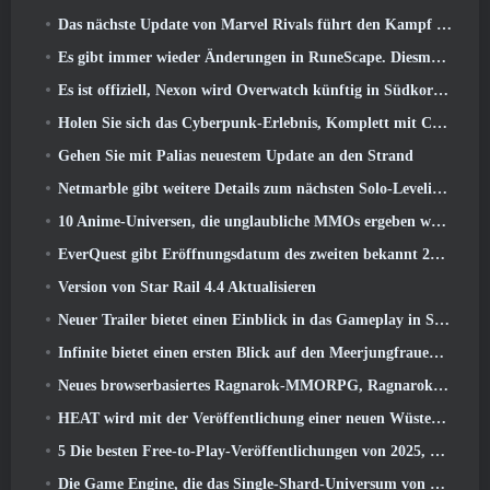
Das nächste Update von Marvel Rivals führt den Kampf zu den Göttern
Es gibt immer wieder Änderungen in RuneScape. Diesmal handelt es sich um Spielerunterkünfte
Es ist offiziell, Nexon wird Overwatch künftig in Südkorea veröffentlichen
Holen Sie sich das Cyberpunk-Erlebnis, Komplett mit Cyberpsychose, Im nächsten Crossover-Event von Apex Legends
Gehen Sie mit Palias neuestem Update an den Strand
Netmarble gibt weitere Details zum nächsten Solo-Leveling-Spiel bekannt, Solo-Leveling: KARMA auf der Anime Expo
10 Anime-Universen, die unglaubliche MMOs ergeben würden
EverQuest gibt Eröffnungsdatum des zweiten bekannt 2026 Zeitlich begrenzter Erweiterungsserver
Version von Star Rail 4.4 Aktualisieren
Neuer Trailer bietet einen Einblick in das Gameplay in Silver Palace
Infinite bietet einen ersten Blick auf den Meerjungfrauen-ähnlichen Helden, der in SS13 erscheint: Nachlicht
Neues browserbasiertes Ragnarok-MMORPG, Ragnarok-Universum angekündigt
HEAT wird mit der Veröffentlichung einer neuen Wüstenkarte heißer
5 Die besten Free-to-Play-Veröffentlichungen von 2025, Lohnt es sich noch, in ihnen zu spielen? 2026?
Die Game Engine, die das Single-Shard-Universum von Eve Online antreibt, ist jetzt Open Source