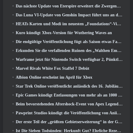
Das nächste Update von Eterspire erweitert die Zwergenminen und bietet eine vollständige Überarbeitung des Bosskampfs
Das Luna VI-Update von Genshin Impact führt uns an den Ort, von dem Mondstadt immer wieder spricht, den wir aber noch nie gesehen haben
HEATs Karten und Modi im neuesten „Foundations“-Video
Kuro kündigt Xbox-Version für Wuthering Waves an
Die endgültige Veröffentlichung fügt als Saison etwas Fantasie hinzu 10 Startet
Erkunden Sie die verfallenden Ruinen des „Walthen Empire“ im nächsten großen Update von RAVEN2
Warframe jetzt für Nintendo Switch verfügbar 2, Pünktlich zum Start von Shadowgrapher
Marvel Rivals White Fox Staffel 7 Debüt
Albion Online erscheint im April für Xbox
Star Trek Online veröffentlicht anlässlich des 16. Jubiläums eine Minidokumentation über die Ursprünge der Föderation
Epic Games kündigt Entlassungen von mehr als an 1000 Mitarbeiter, Unter Berufung auf „Abschwung im Fortnite-Engagement“
Beim bevorstehenden Aftershock-Event von Apex Legends wird es elektrisierend
Pawprint Studios kündigt die Veröffentlichung von Aniimo für PlayStation an 5 Und der Epic Games Store bei Markteinführungen
Der erste Teil der „größten Gebietserweiterung“ in der Geschichte von RuneScape startet heute
Ist Die Sieben Todsünden: Herkunft Gut? Ehrliche Rezension