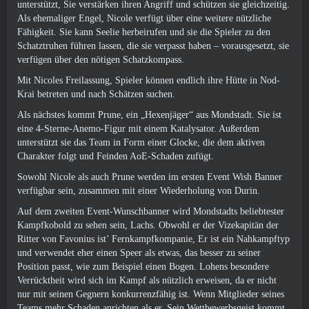
unterstützt, Sie verstärken ihren Angriff und schützen sie gleichzeitig.
Als ehemaliger Engel, Nicole verfügt über eine weitere nützliche
Fähigkeit. Sie kann Seelie herbeirufen und sie die Spieler zu den
Schatztruhen führen lassen, die sie verpasst haben – vorausgesetzt, sie
verfügen über den nötigen Schatzkompass.
Mit Nicoles Freilassung, Spieler können endlich ihre Hütte in Nod-
Krai betreten und nach Schätzen suchen.
Als nächstes kommt Prune, ein „Hexenjäger“ aus Mondstadt. Sie ist
eine 4-Sterne-Anemo-Figur mit einem Katalysator. Außerdem
unterstützt sie das Team in Form einer Glocke, die dem aktiven
Charakter folgt und Feinden AoE-Schaden zufügt.
Sowohl Nicole als auch Prune werden im ersten Event Wish Banner
verfügbar sein, zusammen mit einer Wiederholung von Durin.
Auf dem zweiten Event-Wunschbanner wird Mondstadts beliebtester
Kampfkobold zu sehen sein, Lachs. Obwohl er der Vizekapitän der
Ritter von Favonius ist’ Fernkampfkompanie, Er ist ein Nahkampftyp
und verwendet eher einen Speer als etwas, das besser zu seiner
Position passt, wie zum Beispiel einen Bogen. Lohens besondere
Verrücktheit wird sich im Kampf als nützlich erweisen, da er nicht
nur mit seinen Gegnern konkurrenzfähig ist. Wenn Mitglieder seines
Teams mehr Schaden anrichten als er, Sein Wettbewerbsgeist kommt