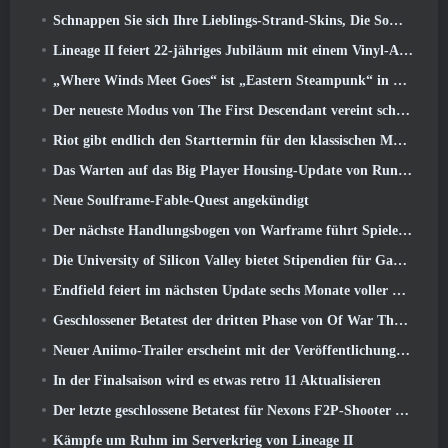
Schnappen Sie sich Ihre Lieblings-Strand-Skins, Die Sommerspiele sind zu Overwatch zurückgekehrt
Lineage II feiert 22-jähriges Jubiläum mit einem Vinyl-Album in Collector’s Edition
„Where Winds Meet Goes“ ist „Eastern Steampunk“ in der Version 2.0
Der neueste Modus von The First Descendant vereint schwierige Void-Intercept-Kämpfe und die Tiefen
Riot gibt endlich den Starttermin für den klassischen Modus von League of Legends bekannt
Das Warten auf das Big Player Housing-Update von RuneScape hat ein Ende
Neue Soulframe-Fable-Quest angekündigt
Der nächste Handlungsbogen von Warframe führt Spieler zu einer völlig neuen Sternenkarte, Das Tau-System
Die University of Silicon Valley bietet Stipendien für Gaming an und einige der Anforderungen sind interessant
Endfield feiert im nächsten Update sechs Monate voller Fabriken und Seilrutschen
Geschlossener Betatest der dritten Phase von Of War Thunder Infantry Battles angekündigt
Neuer Aniimo-Trailer erscheint mit der Veröffentlichung des neuesten geschlossenen Betatests
In der Finalsaison wird es etwas retro 11 Aktualisieren
Der letzte geschlossene Betatest für Nexons F2P-Shooter Sudden Attack Zero Point hat heute begonnen
Kämpfe um Ruhm im Serverkrieg von Lineage II