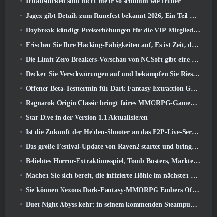
Inhaltslücken sind nicht mehr so ​​schlimm wie früher
Jagex gibt Details zum Runefest bekannt 2026, Ein Teil der Feierlichkeiten zum 25-jährigen Jubiläum von RuneScape IP
Daybreak kündigt Preiserhöhungen für die VIP-Mitgliedschaft von „Herr der Ringe Online“ an
Frischen Sie Ihre Hacking-Fähigkeiten auf, Es ist Zeit, die Nachtstadt in stürmischen Wellen zu erkunden
Die Limit Zero Breakers-Vorschau von NCSoft gibt eine Vorstellung davon, was Sie vom bevorstehenden Prologue-Test erwarten können
Decken Sie Verschwörungen auf und bekämpfen Sie Riesenkatzen in Ihrer Freizeit im neuesten Update von Where Winds Meet
Offener Beta-Testtermin für Dark Fantasy Extraction Game bekannt gegeben, Nebelfall-Jäger
Ragnarok Origin Classic bringt faires MMORPG-Gameplay zurück und CBT erscheint im Juni 4
Star Dive in der Version 1.1 Aktualisieren
Ist die Zukunft der Helden-Shooter an das F2P-Live-Service-Modell gebunden??
Das große Festival-Update von Raven2 startet und bringt die neue Warlord-Klasse mit sich
Beliebtes Horror-Extraktionsspiel, Tomb Busters, Markteinführung im Westen
Machen Sie sich bereit, die infizierte Höhle im nächsten Update von Eterspire zu erkunden
Sie können Nexons Dark-Fantasy-MMORPG Embers Of The Uncrowned während des Steam Next Fest ausprobieren
Duet Night Abyss kehrt in seinem kommenden Steampunk-Update in den Frost von Icelake zurück