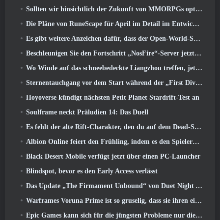
Sollten wir hinsichtlich der Zukunft von MMORPGs optimistisch sein??
Die Pläne von RuneScape für April im Detail im Entwicklervideo
Es gibt weitere Anzeichen dafür, dass der Open-World-Shooter StarCraft eine echte Sache sein könnte
Beschleunigen Sie den Fortschritt „NosFire“-Server jetzt in NosTale verfügbar
Wo Winde auf das schneebedeckte Liangzhou treffen, jetzt mit der Veröffentlichung der Version verfügbar 1.5
Sternentauchgang vor dem Start während der „First Dive Show“
Hoyoverse kündigt nächsten Petit Planet Stardrift-Test an
Soulframe neckt Präludien 14: Das Duell
Es fehlt der alte Rift-Charakter, den du auf dem Dead-Server zurückgelassen hast? Gamigo hat eine Lösung dafür
Albion Online feiert den Frühling, indem es den Spielern ein süßes Hasen-Reittier anbietet
Black Desert Mobile verfügt jetzt über einen PC-Launcher
Blindspot, bevor es den Early Access verlässt
Das Update „The Firmament Unbound“ von Duet Night Abyss schließt die Geschichte von Huaxu ab
Warframes Voruna Prime ist so gruselig, dass sie ihren eigenen Red-Band-Trailer bekommen hat
Epic Games kann sich für die jüngsten Probleme nur die Schuld geben