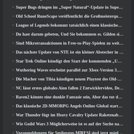
Super Bugs dringen im „Super Natural“-Update in Super Animal Royale ein
Old School RuneScape veröffentlicht die Großmeisterquest „The Blood Moon Rises“., Eine 20-jährige Questreihe geht zu Ende
League of Legends bekommt tatsächlich einen klassischen Modus
Du hast darum gebeten, Und Sie bekommen es. Gilden sind jetzt in Eterspire verfügbar
Sind Mikrotransaktionen in Free-to-Play-Spielen zu weit gegangen??
Das nächste Update von NTE ist ein kleiner Abstecher in ein Fantasy-Tabletop-Spiel
Star Trek Online kündigt den Start der kommenden „Undiscovered“-Staffel an
Wuthering Waves erscheint parallel zur Xbox-Version 3.5 Aktualisieren
Die Macher von Tibia kündigen neuen Playtest des Old-School-Zombie-MMORPGs an, Online bestehen bleiben
NC lässt erstes globales Aion fallen 2 Entwicklervideo, Details zum Spiel teilen
Raven2 könnte eine dunkle Fantasie sein, Aber das tut dem Sommerspaß keinen Abbruch
Das klassische 2D-MMORPG Angels Online Global startet heute
War Thunder fügt im Heavy Cavalry Update Raketenabwehrraketen und elektronische Unterstützungsmaßnahmen hinzu
Wie Guild Wars 3 Möglicherweise ist es auf der Suche nach Innovationen im MMO-Bereich
Voranmeldungen für Smilegates MIRESI sind jetzt möglich: Unsichtbare Zukunft