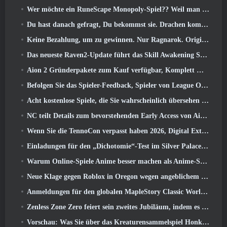
Wer möchte ein RuneScape Monopoly-Spiel?? Weil man unterwegs ist
Du hast danach gefragt, Du bekommst sie. Drachen kommen online nach Albion
Keine Bezahlung, um zu gewinnen. Nur Ragnarok. Origin Classic erscheint im Juli 23
Das neueste Raven2-Update führt das Skill Awakening System ein, Geben Sie den Spielern mehr Möglichkeiten, ihre Fähigkeiten zu verbessern
Aion 2 Gründerpakete zum Kauf verfügbar, Komplett mit fünf Tagen Early Access
Befolgen Sie das Spieler-Feedback, Spieler von League Of Legends Classic müssen nicht für klassische Skins bezahlen
Acht kostenlose Spiele, die Sie wahrscheinlich übersehen haben und die Teil von Steams Train Fest sind
NC teilt Details zum bevorstehenden Early Access von Aion 2 mit
Wenn Sie die TennoCon verpasst haben 2026, Digital Extremes teilt alle Panels
Einladungen für den „Dichotomie“-Test im Silver Palace gehen raus
Warum Online-Spiele Anime besser machen als Anime-Spiele
Neue Klage gegen Roblox in Oregon wegen angeblichem Kinderpflegevorfall eingereicht
Anmeldungen für den globalen MapleStory Classic World Second Closed Test
Zenless Zone Zero feiert sein zweites Jubiläum, indem es Spielern die Wahl zwischen einem kostenlosen S-Rank-Agenten bietet
Vorschau: Was Sie über das Kreaturensammelspiel Honkai von HoYoverse wissen sollten: Link-Seele