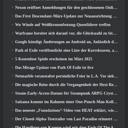
Nexon eröffnet Anmeldungen für den geschlossenen Online-Test von MapleStory Classic World im April
Das First Descendant-März-Update zur Neuausrichtung von Sharen und zur Einführung neuer Inhalte
Wo Winde auf Weißkronenfestung-Questführer treffen
Warframe bereitet sich darauf vor, die Glückszahl zu feiern 13 Mit Jubiläumsveranstaltungen
Google kündigt Änderungen an Android an, Anlässlich der Rückkehr von Fortnite in den Play Store
Path of Exile veröffentlicht eine Liste der Korrekturen, an denen nach dem Start von Mirage gearbeitet wird
5 Kostenlose Spiele erscheinen im März 2025
Das Mirage-Update von Path Of Exile ist live
Netmarble veranstaltet persönliche Feier in L.A. Vor sieben Todsünden: Origin-Start
Die magische Reise durch die Vergangenheit der Hexi-Region beginnt dort, wo heute Winde aufeinander treffen
Steam-Early-Access-Datum für Steampunk ARPG Crystalfall bekannt gegeben
Saitama kommt im Rahmen einer One-Punch-Man-Kollaborationsveranstaltung zu MapleStory
Das neueste „Foundations“-Video von HEAT erklärt, wie Agenten und Panzer zusammenarbeiten
Der Closed-Alpha-Testtrailer von Last Paradise erinnert uns daran, wie es wirklich ist, die Zombie-Apokalypse zu überleben
Die Handlung von Kazeros wird mit dem Ends Of The Abyss-Update von Lost Ark abgeschlossen