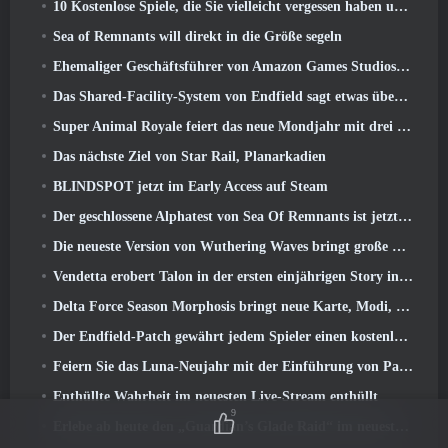
10 Kostenlose Spiele, die Sie vielleicht vergessen haben und die am PvP-Fest von Steam teilnehmen
Sea of ​​Remnants will direkt in die Größe segeln
Ehemaliger Geschäftsführer von Amazon Games Studios übernimmt die Leitung des westlichen Verlagswesens von Aion 2
Das Shared-Facility-System von Endfield sagt etwas über Spieler aus
Super Animal Royale feiert das neue Mondjahr mit drei Wochen voller Super-Pferde-Events
Das nächste Ziel von Star Rail, Planarkadien
BLINDSPOT jetzt im Early Access auf Steam
Der geschlossene Alphatest von Sea Of Remnants ist jetzt live
Die neueste Version von Wuthering Waves bringt große Lore-Drops und QoL-Änderungen
Vendetta erobert Talon in der ersten einjährigen Story in Overwatch zurück (Keine „2“, Blizzard lässt das fallen)
Delta Force Season Morphosis bringt neue Karte, Modi, Und von Spielern gewünschte Verbesserungen
Der Endfield-Patch gewährt jedem Spieler einen kostenlosen Sechs-Sterne-Charakter seiner Wahl
Feiern Sie das Luna-Neujahr mit der Einführung von Palia’s Winter Wonder: Riffrocin‘ Neujahrs-Update
Enthüllte Wahrheit im neuesten Live-Stream enthüllt
9
Erlebe ab heute den „Guardian’s Glade Raid“ im neuesten Update von Guild Wars 2