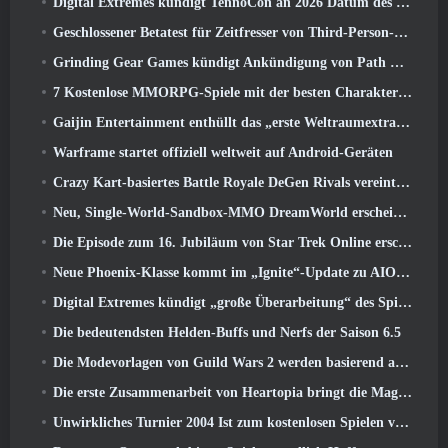
Digital Extremes kündigt TennoCon an 2026 Datum des Ticketverkaufs
Geschlossener Betatest für Zeitfresser von Third-Person-Shootern angekündigt
Grinding Gear Games kündigt Ankündigung von Path Of Exile an
7 Kostenlose MMORPG-Spiele mit der besten Charakteranpassung
Gaijin Entertainment enthüllt das „erste Weltraumextraktions-Actionspiel“ Star Wrath
Warframe startet offiziell weltweit auf Android-Geräten
Crazy Kart-basiertes Battle Royale DeGen Rivals vereint all die Dinge, von denen Sie wahrscheinlich nicht wussten, dass Sie sie kombiniert haben wollten
Neu, Single-World-Sandbox-MMO DreamWorld erscheint im Early Access auf Steam
Die Episode zum 16. Jubiläum von Star Trek Online erscheint als Teil des „Corruption“-Updates
Neue Phoenix-Klasse kommt im „Ignite“-Update zu AION Classic EU
Digital Extremes kündigt „große Überarbeitung“ des Spielerfortschrittssystems von Soulframe an
Die bedeutendsten Helden-Buffs und Nerfs der Saison 6.5
Die Modevorlagen von Guild Wars 2 werden basierend auf dem Feedback der Spieler überarbeitet
Die erste Zusammenarbeit von Heartopia bringt die Magie der Freundschaft meines kleinen Ponys
Unwirkliches Turnier 2004 Ist zum kostenlosen Spielen verfügbar und Epic wird niemanden deswegen verklagen