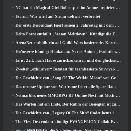
NC hat ein Magical-Girl-Rollenspiel im Anime-inspirierten Kunststil der 90er in Arbeit
Eternal War wird auf Steam weltweit verbreitet
Der erste Descendant feiert seinen 2. Jahrestag mit dem Descendant Fest 2026 Strom
Delta Force enthüllt „Season Meltdown“, Kündigt die Zusammenarbeit mit Rainbow Six Siege an
ArenaNet enthüllt ein auf Guild Wars basierendes Kartenspiel, Nebelgebunden
HoYoverse kündigt Honkai an: Nexus-Anime „Evolutionstest“
Es ist Zeit, nach Hause zurückzukehren und den glückseligen Rückzugsort dort wiederherzustellen, wo sich die Winde treffen
Zweiter „exklusiver“ Betatest für teambasierte Survival-Shooter-Zeitfresser angekündigt
Die Geschichte von „Song Of The Welkin Moon“ von Genshin Impact geht zu Ende.. Auf dem Mond
Das neueste Update von Warframe feiert alle Space Dads
Netmarbles neues MMORPG RF Online Next mit Mech-Thema wird weltweit eingeführt
Das Warten hat ein Ende, Der Ruhm der Besiegten ist zurückgekehrt
Die Geschichte von „Legacy Of The Sith“ findet heute im neuesten Update von SWTOR ihren Abschluss
The First Descendant kündigt EVANGELION Collab-Event an
Sechs MMORPGs, die Sie beim Steam Next Fest ausprobieren können