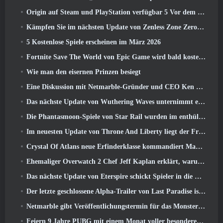
Origin auf Steam und PlayStation verfügbar 5 Vor dem März 23 Start
Kämpfen Sie im nächsten Update von Zenless Zone Zero um Ruhm im Hollow-Champion-Wettbewerb von New Eridu
5 Kostenlose Spiele erscheinen im März 2026
Fortnite Save The World von Epic Game wird bald kostenlos spielbar sein
Wie man den eisernen Prinzen besiegt
Eine Diskussion mit Netmarble-Gründer und CEO Ken Kim über MONGIL: Sternentauchen
Das nächste Update von Wuthering Waves unternimmt eine Reise zur „dunklen Seite“
Die Phantasmoon-Spiele von Star Rail wurden im enthüllt 4.1 Sonderprogramm
Im neuesten Update von Throne And Liberty liegt der Frühling in der Luft
Crystal Of Atlans neue Erfinderklasse kommandiert Magitech-Mechs im Kampf
Ehemaliger Overwatch 2 Chef Jeff Kaplan erklärt, warum er Blizzard zugelassen hat
Das nächste Update von Eterspire schickt Spieler in die Zwergenminen
Der letzte geschlossene Alpha-Trailer von Last Paradise ist ein kleines, aber erschreckendes Kunstwerk
Netmarble gibt Veröffentlichungstermin für das Monsterzähmungs-Action-Rollenspiel Mongil bekannt: Sternentauchen
Feiern 9 Jahre PUBG mit einem Monat voller besonderer Aktivitäten