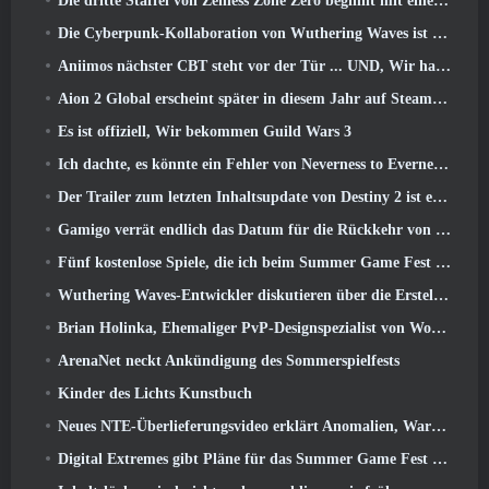
Die dritte Staffel von Zenless Zone Zero beginnt mit einer Reise zu einer Bangboo-Insel im Himmel, Und zur Steam-Plattform
Die Cyberpunk-Kollaboration von Wuthering Waves ist genau das, was ich mir von meinen Videospiel-Crossover-Events erwarte
Aniimos nächster CBT steht vor der Tür ... UND, Wir haben ein offizielles Startfenster
Aion 2 Global erscheint später in diesem Jahr auf Steam und Purple
Es ist offiziell, Wir bekommen Guild Wars 3
Ich dachte, es könnte ein Fehler von Neverness to Everness sein, das Porsche Collab Gacha Event so früh zu veranstalten, Aber ich habe mich geirrt
Der Trailer zum letzten Inhaltsupdate von Destiny 2 ist ein Aufschrei
Gamigo verrät endlich das Datum für die Rückkehr von Gloria Victis, Wird es das zweite Mal überleben??
Fünf kostenlose Spiele, die ich beim Summer Game Fest zu sehen hoffe
Wuthering Waves-Entwickler diskutieren über die Erstellung der Lahai-Roi-Mech-Kampfsequenz
Brian Holinka, Ehemaliger PvP-Designspezialist von World Of Warcraft, Tritt dem League Of Legends MMO-Team bei
ArenaNet neckt Ankündigung des Sommerspielfests
Kinder des Lichts Kunstbuch
Neues NTE-Überlieferungsvideo erklärt Anomalien, Warten, Und wie eine „geheime“ Organisation alles verfolgt
Digital Extremes gibt Pläne für das Summer Game Fest bekannt