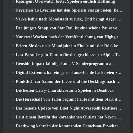
Resurgent Overwatch bietet Spielern endlich Hoffnung
Neverness To Everness hat den Spielern viel zu bieten, Besonders lustig
Varka kehrt nach Mondstadt zurück, Und bringt Ärger mit sich im Luna V-Update von Genshin Impact
Der jüngste Stopp von Star Rail ist eine schöne Pause vom Trauma
Nur zwei Wochen nach der Veröffentlichung von Highguard gibt Wildlight Entertainment Entlassungen bekannt
Feiern Sie das neue Mondjahr im Finale mit der Rückkehr des „Bank It Mode“
Last Paradise gibt Datum für den geschlossenen Alpha-Test bekannt
Genshin Impact kündigt Luna V-Sonderprogramm an
Digital Extremes hat einige cool aussehende Leckereien zur Feier des Mondneujahrs in Warframe zusammengestellt
Pünktlich zur Saison der Liebe sind die Heckbugs nach Trove zurückgekehrt
Die besten Carry-Charaktere zum Spielen in Deadlock
Die Herrschaft von Talon beginnt heute mit dem Start der Overwatch-Saison 1: Eroberung
Das neueste Update von Duet Night Abyss stellt Reittiere vor
Laut einem Bericht des koreanischen Outlets hat Nexon ein StarCraft-Shooter-Entwicklerteam zusammengestellt
Deathwing kehrt in der kommenden Cataclysm-Erweiterung nach Hearthstone zurück