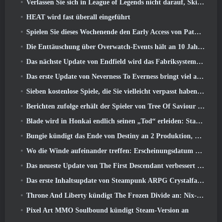
Verlassen Sie sich in League of Legends nicht darauf, Skins von Drittanbietern zu erhalten
HEAT wird fast überall eingeführt
Spielen Sie dieses Wochenende den Early Access von Path of Exile 2 kostenlos
Die Enttäuschung über Overwatch-Events hält an 10 Jahresjubiläum
Das nächste Update von Endfield wird das Fabriksystem verbessern
Das erste Update von Neverness To Everness bringt viel auf den Tisch
Sieben kostenlose Spiele, die Sie vielleicht verpasst haben und die Teil des Steam Ocean Fest sind
Berichten zufolge erhält der Spieler von Tree Of Saviour einen Sonderpreis für die Ausgabe von 100.000 US-Dollar im Spiel
Blade wird in Honkai endlich seinen „Tod“ erleiden: Star Rail-Version 4.3
Bungie kündigt das Ende von Destiny an 2 Produktion, während sie sich auf die Arbeit an neuen Projekten vorbereiten
Wo die Winde aufeinander treffen: Erscheinungsdatum der Erweiterung „Imperial Palace“ bekannt gegeben
Das neueste Update von The First Descendant verbessert den Farming-Loop und aktualisiert den Onslaught-Modus
Das erste Inhaltsupdate von Steampunk ARPG Crystalfall soll auf „wichtige Spielerbedenken“ eingehen
Throne And Liberty kündigt The Frozen Divide an: Nix-Update
Pixel Art MMO Soulbound kündigt Steam-Version an