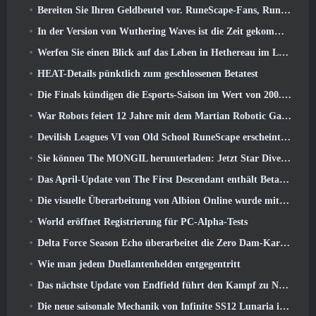
Bereiten Sie Ihren Geldbeutel vor. RuneScape-Fans, RuneFest-Tickets stehen kurz vor dem Verkauf
In der Version von Wuthering Waves ist die Zeit gekommen, Aemeath zu retten 3.3 Aktualisieren
Werfen Sie einen Blick auf das Leben in Hethereau im Launch-Gameplay-Vorschauvideo von Neverness To Everness
HEAT-Details pünktlich zum geschlossenen Betatest
Die Finals kündigen die Esports-Saison im Wert von 200.000 US-Dollar an
War Robots feiert 12 Jahre mit dem Martian Robotic Games Event
Devilish Leagues VI von Old School RuneScape erscheint heute
Sie können The MONGIL herunterladen: Jetzt Star Dive-Client
Das April-Update von The First Descendant enthält Beta-Versionen neuer Endgame-Inhalte
Die visuelle Überarbeitung von Albion Online wurde mit dem heutigen Start des Radiant Wilds-Updates eingestellt
World eröffnet Registrierung für PC-Alpha-Tests
Delta Force Season Echo überarbeitet die Zero Dam-Karte und erweitert das Operations-Gameplay
Wie man jedem Duellantenhelden entgegentritt
Das nächste Update von Endfield führt den Kampf zu Nefarith
Die neue saisonale Mechanik von Infinite SS12 Lunaria ist eine der „größten Ergänzungen“ des Spiels