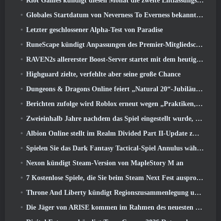
Riot Games kündigt diesen Monat die zweite Entlassungsserie an
Globales Startdatum von Neverness To Everness bekannt gegeben
Letzter geschlossener Alpha-Test von Paradise
RuneScape kündigt Anpassungen des Premier-Mitgliedschaftsmodells an, um den jüngsten Änderungen am MMORPG Rechnung zu tragen
RAVEN2s allererster Boost-Server startet mit dem heutigen Update
Highguard zielte, verfehlte aber seine große Chance
Dungeons & Dragons Online feiert „Natural 20“-Jubiläum mit besonderen Quests und Belohnungen
Berichten zufolge wird Roblox erneut wegen „Praktiken, die Kinder gefährden und ausbeuten“ verklagt
Zweieinhalb Jahre nachdem das Spiel eingestellt wurde, Gamigo neckt die Rückkehr des mittelalterlichen MMO Glory Victis
Albion Online stellt im Realm Divided Part II-Update zwei wichtige Fraktionskriegsfunktionen vor
Spielen Sie das Dark Fantasy Tactical-Spiel Annulus während des Steam Next Fest
Nexon kündigt Steam-Version von MapleStory M an
7 Kostenlose Spiele, die Sie beim Steam Next Fest ausprobieren können
Throne And Liberty kündigt Regionszusammenlegung und Serverkonsolidierung an
Die Jäger von ARISE kommen im Rahmen des neuesten Kooperationsevents nach Fortnite