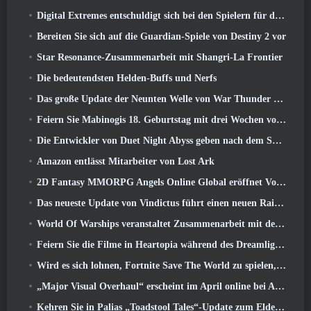
Digital Extremes entschuldigt sich bei den Spielern für den durch „schändliche Einladungen“ in Warframe verursachten Stress
Bereiten Sie sich auf die Guardian-Spiele von Destiny 2 vor
Star Resonance-Zusammenarbeit mit Shangri-La Frontier
Die bedeutendsten Helden-Buffs und Nerfs
Das große Update der Neunten Welle von War Thunder verbessert das Aussehen von Seeschlachten mit verbesserter Wasservisualisierung
Feiern Sie Mabinogis 18. Geburtstag mit drei Wochen voller Events und Belohnungen
Die Entwickler von Duet Night Abyss geben nach dem Spiel-Update eine offizielle Stellungnahme zum jüngsten Malware-Vorfall ab
Amazon entlässt Mitarbeiter von Lost Ark
2D Fantasy MMORPG Angels Online Global eröffnet Vorregistrierung
Das neueste Update von Vindictus führt einen neuen Raid ein, bei dem Spieler gegen den Wächter von Caliburn antreten
World Of Warships veranstaltet Zusammenarbeit mit der schwedischen Heavy-Metal-Band Sabaton
Feiern Sie die Filme in Heartopia während des Dreamlight Cinematics Festivals
Wird es sich lohnen, Fortnite Save The World zu spielen, sobald es kostenlos ist??
„Major Visual Overhaul“ erscheint im April online bei Albion
Kehren Sie in Palias „Toadstool Tales“-Update zum Elderwood zurück