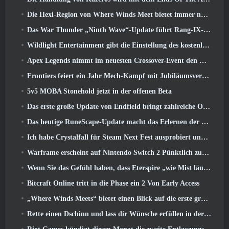
Die Hexi-Region von Where Winds Meet bietet immer noch das, was Spieler lieben, und ist gleichzeitig ein einzigartiges Erlebnis
Das War Thunder „Ninth Wave“-Update führt Rang-IX-Jets ein
Wildlight Entertainment gibt die Einstellung des kostenlosen Helden-Shooters Highguard bekannt
Apex Legends nimmt im neuesten Crossover-Event den Kampf mit dem Gundam-Universum auf
Frontiers feiert ein Jahr Mech-Kampf mit Jubiläumsveranstaltungen
5v5 MOBA Stonehold jetzt in der offenen Beta
Das erste große Update von Endfield bringt zahlreiche Optimierungen mit sich
Das heutige RuneScape-Update macht das Erlernen der ursprünglichen Kampfstile des MMORPGs einfacher
Ich habe Crystalfall für Steam Next Fest ausprobiert und das habe ich gelernt
Warframe erscheint auf Nintendo Switch 2 Pünktlich zum nächsten großen Update, Der Schattengraph
Wenn Sie das Gefühl haben, dass Eterspire „wie Mist läuft“, Der Creative Director sagt, dass dies nicht mehr der Fall sei
Bitcraft Online tritt in die Phase ein 2 Von Early Access
„Where Winds Meets“ bietet einen Blick auf die erste große Erweiterung im Hexi-Livestream
Rette einen Dschinn und lass dir Wünsche erfüllen in der Mirage League von Path Of Exile