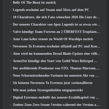
Belly Of The Beast ist zurück
Legends erscheint auf Steam und Xbox auf dem PC
10 Charaktere, die sich Fans wünschen 2026 Die Liste der Marvel-Rivalen ist am höchsten und wie wahrscheinlich ist, dass sie eintreten
Der neueste Charakter von Apex Legends ist so etwas wie ein Geschwindigkeitsdämon
Valve kündigt Team Fortress an 2 ÜBERFEST-Trophäen-Design-Wettbewerb
Azur Lane kehrt erneut zu World Of Warships zurück
Neverness To Everness erscheint offiziell auf PC und Konsolen
Aion wird im kommenden Dread Blade-Update eine völlig neue Klasse erhalten
ArenaNet kündigt den Start von Guild Wars Reforged Mobile an
Der ausführende Produzent von STO, Thomas Marrone, und der Creative Director von Neverwinter, Randy Mosiondz, diskutieren über die Spiele und die Zukunft von Cryptic
Neue Scharmützelmodus-Variante im neuesten Akt von Valorant eingeführt
Sie können Neverness To Everness jetzt vorinstallieren
Wie man jedem Strategenhelden entgegenwirkt
Digital Extremes enthüllt das neueste Erzählkapitel von Warframe mit neuen Anime-Shorts
Zenless Zone Zero Steam-Version während der Version angekündigt 2.8 Sonderprogramm