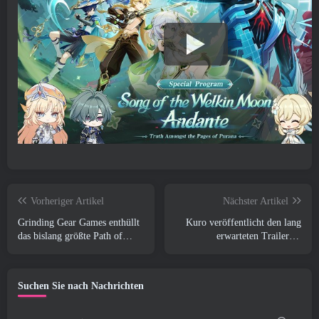
Vorheriger Artikel
Nächster Artikel
Grinding Gear Games enthüllt
Kuro veröffentlicht den lang
das bislang größte Path of
erwarteten Trailer zu
Exile II-Update, Rückkehr der
Wuthering Waves Cyberpunk:
Alten
Edgerunners Crossover
Suchen Sie nach Nachrichten