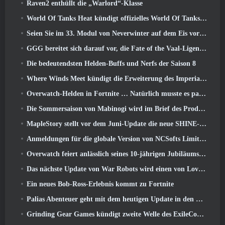
Raven2 enthüllt die „Warlord“-Klasse
World Of Tanks Heat kündigt offizielles World Of Tanks an: HEAT-Startdatum
Seien Sie im 33. Modul von Neverwinter auf dem Eis vorsichtig, Beißende Kälte
GGG bereitet sich darauf vor, die Fate of the Vaal-Ligen von Path of Exile 2 vor der Veröffentlichung von Return Of The Ancients zu verschieben
Die bedeutendsten Helden-Buffs und Nerfs der Saison 8
Where Winds Meet kündigt die Erweiterung des Imperial Palace an und teilt eine „massive“ Content-Roadmap mit
Overwatch-Helden in Fortnite … Natürlich musste es passieren
Die Sommersaison von Mabinogi wird im Brief des Produzenten enthüllt
MapleStory stellt vor dem Juni-Update die neue SHINE-Klasse vor
Anmeldungen für die globale Version von NCSofts Limit Zero Breakers „Prologue Test“ sind im Gange
Overwatch feiert anlässlich seines 10-jährigen Jubiläums „Ein Jahrzehnt der Helden“.
Das nächste Update von War Robots wird einen von Lovecraft inspirierten Scharfschützen vorstellen
Ein neues Bob-Ross-Erlebnis kommt zu Fortnite
Palias Abenteuer geht mit dem heutigen Update in den Royal Highlands weiter
Grinding Gear Games kündigt zweite Welle des ExileCon-Ticketverkaufs an