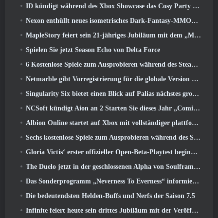
ID kündigt während des Xbox Showcase das Cosy Party Platformer-Spiel Totopia an, Startet Beta-Rekrutierung
Nexon enthüllt neues isometrisches Dark-Fantasy-MMORPG, Glut der Ungekrönten
MapleStory feiert sein 21-jähriges Jubiläum mit dem „Maple University Event“
Spielen Sie jetzt Season Echo von Delta Force
6 Kostenlose Spiele zum Ausprobieren während des Steam Medieval Fest
Netmarble gibt Vorregistrierung für die globale Version des Sci-Fi-MMORPG RF Online Next bekannt
Singularity Six bietet einen Blick auf Palias nächstes großes Update The Royal Highlands
NCSoft kündigt Aion an 2 Starten Sie dieses Jahr „Coming West“.
Albion Online startet auf Xbox mit vollständiger plattformübergreifender Wiedergabe
Sechs kostenlose Spiele zum Ausprobieren während des Steam Medieval Fest
Gloria Victis‘ erster offizieller Open-Beta-Playtest beginnt heute
The Duelo jetzt in der geschlossenen Alpha von Soulframe verfügbar
Das Sonderprogramm „Neverness To Everness“ informiert Spieler darüber, was sie bei der Veröffentlichung erwartet
Die bedeutendsten Helden-Buffs und Nerfs der Saison 7.5
Infinite feiert heute sein drittes Jubiläum mit der Veröffentlichung von SS12 Lunaria