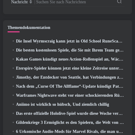
Nachricht
Suchen Sie nach Nachrichten
Themendokumentation
Die Insel Wyrmscraig kann jetzt in Old School RuneScape erkundet werden
Die besten kostenlosen Spiele, die Sie mit Ihrem Team genießen können (2026)
Kakao Games kündigt neues Action-Rollenspiel an, Wächterin
Eterspire-Spieler können jetzt eine kleine Zeitreise unternehmen … als Belohnung
Jimothy, der Entdecker von Seattle, hat Verbindungen zu ArenaNet, Also fügen sie es natürlich zu Guild Wars hinzu 2
Nach dem „Curse Of The Allflame“-Update kündigt Path of Exile mehrere Änderungen an, die auf Feedback basieren
Warframes Nightwave steht vor einer schockierenden Rückkehr
Aniimo ist wirklich so hübsch, Und ziemlich chillig
Das erste offizielle Hololive-Spiel wurde diese Woche veröffentlicht
Gildenkriege 3 Ermöglicht es den Spielern, die Welt von Tyria zu erleben, bevor die Drachenältesten erwachten
6 Urkomische Audio-Mods für Marvel Rivals, die man unbedingt ausprobieren muss