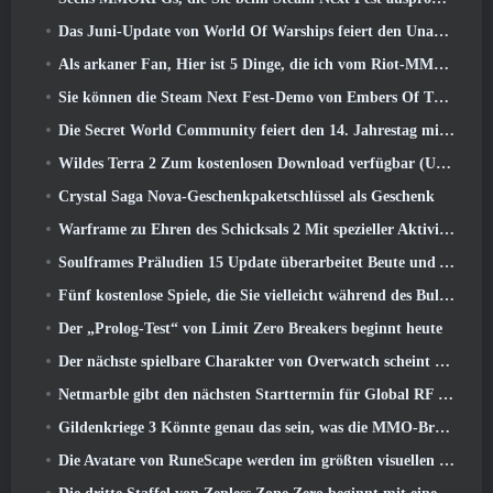
Das Juni-Update von World Of Warships feiert den Unabhängigkeitstag der USA mit einer neuen Erzählkampagne
Als arkaner Fan, Hier ist 5 Dinge, die ich vom Riot-MMO sehen möchte
Sie können die Steam Next Fest-Demo von Embers Of The Uncrowned Tomorrow vorab herunterladen
Die Secret World Community feiert den 14. Jahrestag mit einem Rätsel, das sie gemeinsam lösen müssen
Wildes Terra 2 Zum kostenlosen Download verfügbar (Und behalten) Für eine begrenzte Zeit
Crystal Saga Nova-Geschenkpaketschlüssel als Geschenk
Warframe zu Ehren des Schicksals 2 Mit spezieller Aktivität und Titel im Spiel
Soulframes Präludien 15 Update überarbeitet Beute und Angeln
Fünf kostenlose Spiele, die Sie vielleicht während des Bullet Fests ausprobieren möchten
Der „Prolog-Test“ von Limit Zero Breakers beginnt heute
Der nächste spielbare Charakter von Overwatch scheint ein überarbeiteter Cyborg-Verbrecherboss zu sein
Netmarble gibt den nächsten Starttermin für Global RF Online bekannt
Gildenkriege 3 Könnte genau das sein, was die MMO-Branche gerade braucht
Die Avatare von RuneScape werden im größten visuellen Update des Spiels der letzten zehn Jahre überarbeitet