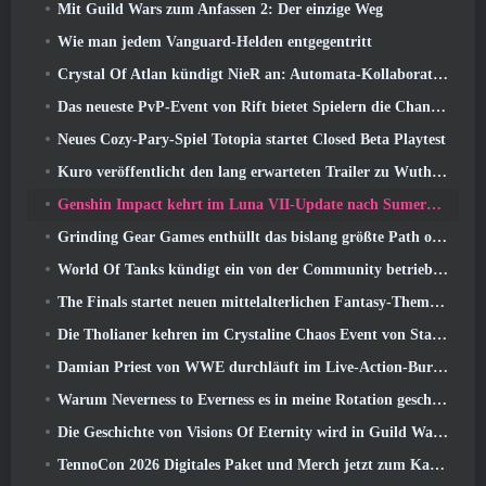
Mit Guild Wars zum Anfassen 2: Der einzige Weg
Wie man jedem Vanguard-Helden entgegentritt
Crystal Of Atlan kündigt NieR an: Automata-Kollaborationsveranstaltung
Das neueste PvP-Event von Rift bietet Spielern die Chance, bis zu zu gewinnen 4000 Credits und ein neuer Titel
Neues Cozy-Pary-Spiel Totopia startet Closed Beta Playtest
Kuro veröffentlicht den lang erwarteten Trailer zu Wuthering Waves Cyberpunk: Edgerunners Crossover
Genshin Impact kehrt im Luna VII-Update nach Sumeru zurück
Grinding Gear Games enthüllt das bislang größte Path of Exile II-Update, Rückkehr der Alten
World Of Tanks kündigt ein von der Community betriebenes WARRIORS-Turnier an
The Finals startet neuen mittelalterlichen Fantasy-Themenmodus „Dragon’s Claim“
Die Tholianer kehren im Crystaline Chaos Event von Star Trek Online zurück
Damian Priest von WWE durchläuft im Live-Action-Burst-Fest-Trailer von Delta Force eine Ausbildung im „The Loot Camp“.
Warum Neverness to Everness es in meine Rotation geschafft hat, Zur Zeit
Die Geschichte von Visions Of Eternity wird in Guild Wars fortgesetzt 2 Nächste Woche
TennoCon 2026 Digitales Paket und Merch jetzt zum Kauf verfügbar