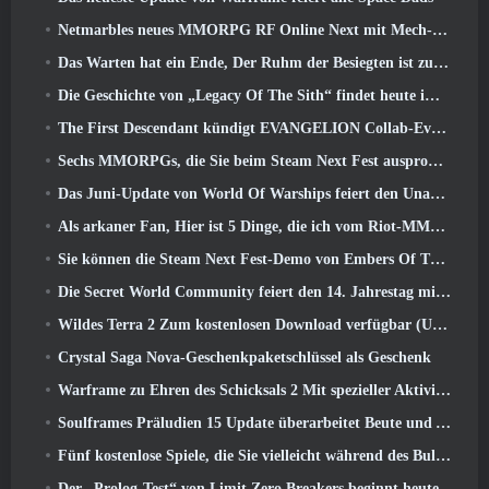
Netmarbles neues MMORPG RF Online Next mit Mech-Thema wird weltweit eingeführt
Das Warten hat ein Ende, Der Ruhm der Besiegten ist zurückgekehrt
Die Geschichte von „Legacy Of The Sith“ findet heute im neuesten Update von SWTOR ihren Abschluss
The First Descendant kündigt EVANGELION Collab-Event an
Sechs MMORPGs, die Sie beim Steam Next Fest ausprobieren können
Das Juni-Update von World Of Warships feiert den Unabhängigkeitstag der USA mit einer neuen Erzählkampagne
Als arkaner Fan, Hier ist 5 Dinge, die ich vom Riot-MMO sehen möchte
Sie können die Steam Next Fest-Demo von Embers Of The Uncrowned Tomorrow vorab herunterladen
Die Secret World Community feiert den 14. Jahrestag mit einem Rätsel, das sie gemeinsam lösen müssen
Wildes Terra 2 Zum kostenlosen Download verfügbar (Und behalten) Für eine begrenzte Zeit
Crystal Saga Nova-Geschenkpaketschlüssel als Geschenk
Warframe zu Ehren des Schicksals 2 Mit spezieller Aktivität und Titel im Spiel
Soulframes Präludien 15 Update überarbeitet Beute und Angeln
Fünf kostenlose Spiele, die Sie vielleicht während des Bullet Fests ausprobieren möchten
Der „Prolog-Test“ von Limit Zero Breakers beginnt heute