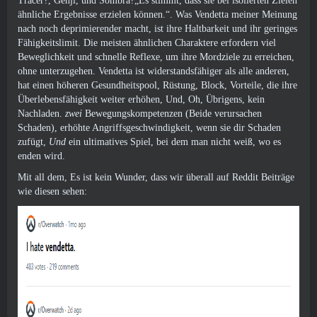
Tracer?, Genji, und Sombra?„Es stimmt, dass sie bei isolierten Zielen
ähnliche Ergebnisse erzielen können.“. Was Vendetta meiner Meinung
nach noch deprimierender macht, ist ihre Haltbarkeit und ihr geringes
Fähigkeitslimit. Die meisten ähnlichen Charaktere erfordern viel
Beweglichkeit und schnelle Reflexe, um ihre Mordziele zu erreichen,
ohne unterzugehen. Vendetta ist widerstandsfähiger als alle anderen,
hat einen höheren Gesundheitspool, Rüstung, Block, Vorteile, die ihre
Überlebensfähigkeit weiter erhöhen, Und, Oh, Übrigens, kein
Nachladen.
zwei
Bewegungskompetenzen (Beide verursachen
Schaden), erhöhte Angriffsgeschwindigkeit, wenn sie dir Schaden
zufügt,
Und
ein ultimatives Spiel, bei dem man nicht weiß, wo es
enden wird.
Mit all dem, Es ist kein Wunder, dass wir überall auf Reddit Beiträge
wie diesen sehen: