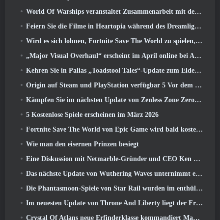
World Of Warships veranstaltet Zusammenarbeit mit der schwedischen Heavy-Metal-Band Sabaton
Feiern Sie die Filme in Heartopia während des Dreamlight Cinematics Festivals
Wird es sich lohnen, Fortnite Save The World zu spielen, sobald es kostenlos ist??
„Major Visual Overhaul“ erscheint im April online bei Albion
Kehren Sie in Palias „Toadstool Tales“-Update zum Elderwood zurück
Origin auf Steam und PlayStation verfügbar 5 Vor dem März 23 Start
Kämpfen Sie im nächsten Update von Zenless Zone Zero um Ruhm im Hollow-Champion-Wettbewerb von New Eridu
5 Kostenlose Spiele erscheinen im März 2026
Fortnite Save The World von Epic Game wird bald kostenlos spielbar sein
Wie man den eisernen Prinzen besiegt
Eine Diskussion mit Netmarble-Gründer und CEO Ken Kim über MONGIL: Sternentauchen
Das nächste Update von Wuthering Waves unternimmt eine Reise zur „dunklen Seite“
Die Phantasmoon-Spiele von Star Rail wurden im enthüllt 4.1 Sonderprogramm
Im neuesten Update von Throne And Liberty liegt der Frühling in der Luft
Crystal Of Atlans neue Erfinderklasse kommandiert Magitech-Mechs im Kampf