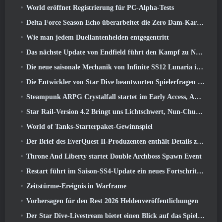
World eröffnet Registrierung für PC-Alpha-Tests
Delta Force Season Echo überarbeitet die Zero Dam-Karte und erweitert das Operations-Gameplay
Wie man jedem Duellantenhelden entgegentritt
Das nächste Update von Endfield führt den Kampf zu Nefarith
Die neue saisonale Mechanik von Infinite SS12 Lunaria ist eine der „größten Ergänzungen“ des Spiels
Die Entwickler von Star Dive beantworten Spielerfragen im Überraschungs-Livestream
Steampunk ARPG Crystalfall startet im Early Access, Aber nicht ohne ein paar Macken
Star Rail-Version 4.2 Bringt uns Lichtschwert, Nun-Chuck, Schlagzeuger-Wegbereiter und ein Emanator der Hochstimmung
World of Tanks-Starterpaket-Gewinnspiel
Der Brief des EverQuest II-Produzenten enthält Details zum Time-Locked-Erweiterungsserver
Throne And Liberty startet Double Archboss Spawn Event
Restart führt im Saison-SS4-Update ein neues Fortschrittssystem ein
Zeitstürme-Ereignis in Warframe
Vorhersagen für den Rest 2026 Heldenveröffentlichungen
Der Star Dive-Livestream bietet einen Blick auf das Spiel in Aktion vor der Veröffentlichung