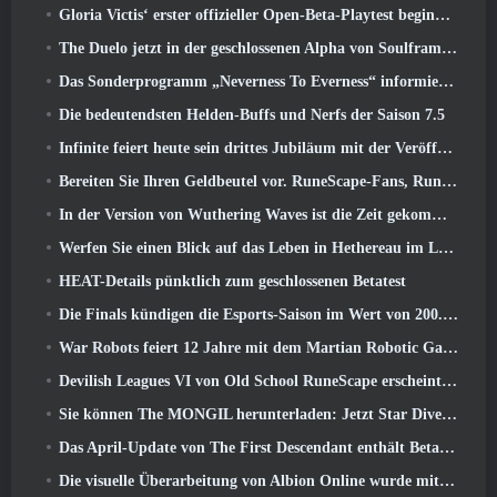
Gloria Victis‘ erster offizieller Open-Beta-Playtest beginnt heute
The Duelo jetzt in der geschlossenen Alpha von Soulframe verfügbar
Das Sonderprogramm „Neverness To Everness“ informiert Spieler darüber, was sie bei der Veröffentlichung erwartet
Die bedeutendsten Helden-Buffs und Nerfs der Saison 7.5
Infinite feiert heute sein drittes Jubiläum mit der Veröffentlichung von SS12 Lunaria
Bereiten Sie Ihren Geldbeutel vor. RuneScape-Fans, RuneFest-Tickets stehen kurz vor dem Verkauf
In der Version von Wuthering Waves ist die Zeit gekommen, Aemeath zu retten 3.3 Aktualisieren
Werfen Sie einen Blick auf das Leben in Hethereau im Launch-Gameplay-Vorschauvideo von Neverness To Everness
HEAT-Details pünktlich zum geschlossenen Betatest
Die Finals kündigen die Esports-Saison im Wert von 200.000 US-Dollar an
War Robots feiert 12 Jahre mit dem Martian Robotic Games Event
Devilish Leagues VI von Old School RuneScape erscheint heute
Sie können The MONGIL herunterladen: Jetzt Star Dive-Client
Das April-Update von The First Descendant enthält Beta-Versionen neuer Endgame-Inhalte
Die visuelle Überarbeitung von Albion Online wurde mit dem heutigen Start des Radiant Wilds-Updates eingestellt