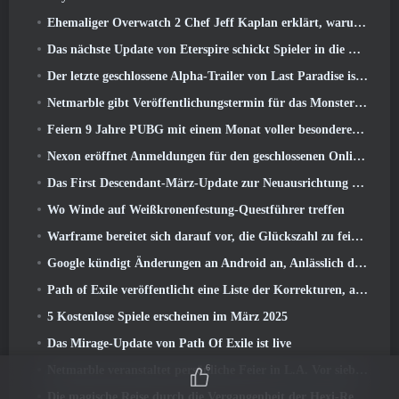
Ehemaliger Overwatch 2 Chef Jeff Kaplan erklärt, warum er Blizzard zugelassen hat
Das nächste Update von Eterspire schickt Spieler in die Zwergenminen
Der letzte geschlossene Alpha-Trailer von Last Paradise ist ein kleines, aber erschreckendes Kunstwerk
Netmarble gibt Veröffentlichungstermin für das Monsterzähmungs-Action-Rollenspiel Mongil bekannt: Sternentauchen
Feiern 9 Jahre PUBG mit einem Monat voller besonderer Aktivitäten
Nexon eröffnet Anmeldungen für den geschlossenen Online-Test von MapleStory Classic World im April
Das First Descendant-März-Update zur Neuausrichtung von Sharen und zur Einführung neuer Inhalte
Wo Winde auf Weißkronenfestung-Questführer treffen
Warframe bereitet sich darauf vor, die Glückszahl zu feiern 13 Mit Jubiläumsveranstaltungen
Google kündigt Änderungen an Android an, Anlässlich der Rückkehr von Fortnite in den Play Store
Path of Exile veröffentlicht eine Liste der Korrekturen, an denen nach dem Start von Mirage gearbeitet wird
5 Kostenlose Spiele erscheinen im März 2025
Das Mirage-Update von Path Of Exile ist live
6
Netmarble veranstaltet persönliche Feier in L.A. Vor sieben Todsünden: Origin-Start
Die magische Reise durch die Vergangenheit der Hexi-Region beginnt dort, wo heute Winde aufeinander treffen