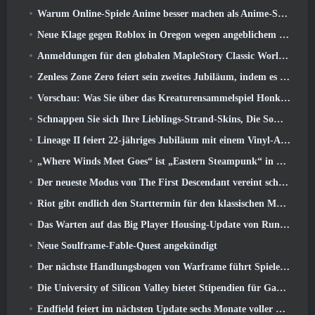
Warum Online-Spiele Anime besser machen als Anime-Spiele
Neue Klage gegen Roblox in Oregon wegen angeblichem Kinderpflegevorfall eingereicht
Anmeldungen für den globalen MapleStory Classic World Second Closed Test
Zenless Zone Zero feiert sein zweites Jubiläum, indem es Spielern die Wahl zwischen einem kostenlosen S-Rank-Agenten bietet
Vorschau: Was Sie über das Kreaturensammelspiel Honkai von HoYoverse wissen sollten: Link-Seele
Schnappen Sie sich Ihre Lieblings-Strand-Skins, Die Sommerspiele sind zu Overwatch zurückgekehrt
Lineage II feiert 22-jähriges Jubiläum mit einem Vinyl-Album in Collector’s Edition
„Where Winds Meet Goes“ ist „Eastern Steampunk“ in der Version 2.0
Der neueste Modus von The First Descendant vereint schwierige Void-Intercept-Kämpfe und die Tiefen
Riot gibt endlich den Starttermin für den klassischen Modus von League of Legends bekannt
Das Warten auf das Big Player Housing-Update von RuneScape hat ein Ende
Neue Soulframe-Fable-Quest angekündigt
Der nächste Handlungsbogen von Warframe führt Spieler zu einer völlig neuen Sternenkarte, Das Tau-System
Die University of Silicon Valley bietet Stipendien für Gaming an und einige der Anforderungen sind interessant
Endfield feiert im nächsten Update sechs Monate voller Fabriken und Seilrutschen