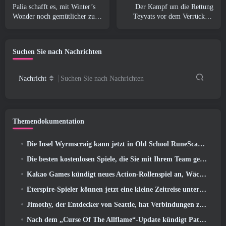
Palia schafft es, mit Winter’s
Der Kampf um die Rettung
Wonder noch gemütlicher zu
Teyvats vor dem Verrückten
werden: Snowbound
Dottore beginnt heute in
Sanctuary-Update
Genshin Impact
Suchen Sie nach Nachrichten
Nachricht
Suchen Sie nach Nachrichten
Themendokumentation
Die Insel Wyrmscraig kann jetzt in Old School RuneScape erkundet werden
Die besten kostenlosen Spiele, die Sie mit Ihrem Team genießen können (2026)
Kakao Games kündigt neues Action-Rollenspiel an, Wächterin
Eterspire-Spieler können jetzt eine kleine Zeitreise unternehmen … als Belohnung
Jimothy, der Entdecker von Seattle, hat Verbindungen zu ArenaNet, Also fügen sie es natürlich zu Guild Wars hinzu 2
Nach dem „Curse Of The Allflame“-Update kündigt Path of Exile mehrere Änderungen an, die auf Feedback basieren