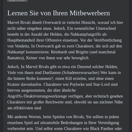
funktioniert.
Lernen Sie von Ihren Mitbewerbern
Marvel Rivals ähnelt Overwatch in vielerlei Hinsicht, worauf ich hier
nicht näher eingehen muss. Jedoch, Ein wesentlicher Unterschied
besteht in der Anzahl der Helden, die Nahkampfangriffe als
Hauptbestandteil ihrer Offensive einsetzen. Vor der Veröffentlichung
von Vendetta, In Overwatch gab es zwei Charaktere, die sich auf den
Nahkampf konzentrieren: Reinhardt und Brigitte (und manchmal
Ramattra), Keiner von ihnen war sehr beweglich.
Jedoch, In Marvel Rivals gibt es etwa ein Dutzend solcher Helden,
Viele von ihnen sind Duellanten (Schadensverursacher) Wer kann in
die hintere Reihe kommen?, einen Kill erzielen, und ohne einen
Kratzer davonlaufen. Charaktere wie Psylocke und Star-Lord sind
hiervon ausgenommen, die über ähnliche
Angriffs-/Deaktivierungswerkzeuge verfügen, aber technisch gesehen
Charaktere mit großer Reichweite sind, obwohl sie aus nächster Nähe
am effektivsten sind.
Mit anderen Worten, beim Spielen von Rivals, Sie sollten in jedem
einzelnen Spiel auf ultramobile Bedrohungen in Ihrer Verteidigung
vorbereitet sein. Und selbst wenn Charaktere wie Black Panther oder