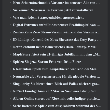
Neue Scharmützelmodus-Variante im neuesten Akt von Valorant eingeführt
Sie können Neverness To Everness jetzt vorinstallieren
Wie man jedem Strategenhelden entgegenwirkt
Digital Extremes enthüllt das neueste Erzählkapitel von Warframe mit neuen Anime-Shorts
Zenless Zone Zero Steam-Version während der Version angekündigt 2.8 Sonderprogramm
ID kündigt während des Xbox Showcase das Cosy Party Platformer-Spiel Totopia an, Startet Beta-Rekrutierung
Nexon enthüllt neues isometrisches Dark-Fantasy-MMORPG, Glut der Ungekrönten
MapleStory feiert sein 21-jähriges Jubiläum mit dem „Maple University Event“
Spielen Sie jetzt Season Echo von Delta Force
6 Kostenlose Spiele zum Ausprobieren während des Steam Medieval Fest
Netmarble gibt Vorregistrierung für die globale Version des Sci-Fi-MMORPG RF Online Next bekannt
Singularity Six bietet einen Blick auf Palias nächstes großes Update The Royal Highlands
NCSoft kündigt Aion an 2 Starten Sie dieses Jahr „Coming West“.
Albion Online startet auf Xbox mit vollständiger plattformübergreifender Wiedergabe
Sechs kostenlose Spiele zum Ausprobieren während des Steam Medieval Fest