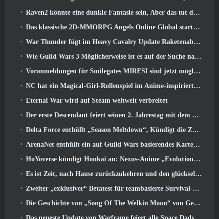
Raven2 könnte eine dunkle Fantasie sein, Aber das tut dem Sommerspaß keinen Abbruch
Das klassische 2D-MMORPG Angels Online Global startet heute
War Thunder fügt im Heavy Cavalry Update Raketenabwehrraketen und elektronische Unterstützungsmaßnahmen hinzu
Wie Guild Wars 3 Möglicherweise ist es auf der Suche nach Innovationen im MMO-Bereich
Voranmeldungen für Smilegates MIRESI sind jetzt möglich: Unsichtbare Zukunft
NC hat ein Magical-Girl-Rollenspiel im Anime-inspirierten Kunststil der 90er in Arbeit
Eternal War wird auf Steam weltweit verbreitet
Der erste Descendant feiert seinen 2. Jahrestag mit dem Descendant Fest 2026 Strom
Delta Force enthüllt „Season Meltdown“, Kündigt die Zusammenarbeit mit Rainbow Six Siege an
ArenaNet enthüllt ein auf Guild Wars basierendes Kartenspiel, Nebelgebunden
HoYoverse kündigt Honkai an: Nexus-Anime „Evolutionstest“
Es ist Zeit, nach Hause zurückzukehren und den glückseligen Rückzugsort dort wiederherzustellen, wo sich die Winde treffen
Zweiter „exklusiver“ Betatest für teambasierte Survival-Shooter-Zeitfresser angekündigt
Die Geschichte von „Song Of The Welkin Moon“ von Genshin Impact geht zu Ende.. Auf dem Mond
Das neueste Update von Warframe feiert alle Space Dads