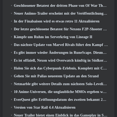
Geschlossener Betatest der dritten Phase von Of War Thunder Infantry Battles angekündigt
Neuer Aniimo-Trailer erscheint mit der Veröffentlichung des neuesten geschlossenen Betatests
In der Finalsaison wird es etwas retro 11 Aktualisieren
Der letzte geschlossene Betatest für Nexons F2P-Shooter Sudden Attack Zero Point hat heute begonnen
Kämpfe um Ruhm im Serverkrieg von Lineage II
Das nächste Update von Marvel Rivals führt den Kampf zu den Göttern
Es gibt immer wieder Änderungen in RuneScape. Diesmal handelt es sich um Spielerunterkünfte
Es ist offiziell, Nexon wird Overwatch künftig in Südkorea veröffentlichen
Holen Sie sich das Cyberpunk-Erlebnis, Komplett mit Cyberpsychose, Im nächsten Crossover-Event von Apex Legends
Gehen Sie mit Palias neuestem Update an den Strand
Netmarble gibt weitere Details zum nächsten Solo-Leveling-Spiel bekannt, Solo-Leveling: KARMA auf der Anime Expo
10 Anime-Universen, die unglaubliche MMOs ergeben würden
EverQuest gibt Eröffnungsdatum des zweiten bekannt 2026 Zeitlich begrenzter Erweiterungsserver
Version von Star Rail 4.4 Aktualisieren
Neuer Trailer bietet einen Einblick in das Gameplay in Silver Palace