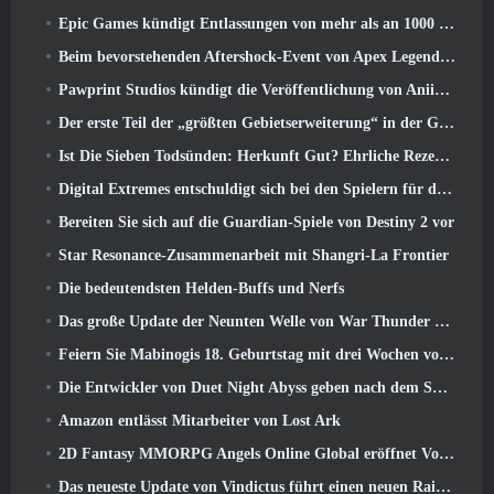
Epic Games kündigt Entlassungen von mehr als an 1000 Mitarbeiter, Unter Berufung auf „Abschwung im Fortnite-Engagement“
Beim bevorstehenden Aftershock-Event von Apex Legends wird es elektrisierend
Pawprint Studios kündigt die Veröffentlichung von Aniimo für PlayStation an 5 Und der Epic Games Store bei Markteinführungen
Der erste Teil der „größten Gebietserweiterung“ in der Geschichte von RuneScape startet heute
Ist Die Sieben Todsünden: Herkunft Gut? Ehrliche Rezension
Digital Extremes entschuldigt sich bei den Spielern für den durch „schändliche Einladungen“ in Warframe verursachten Stress
Bereiten Sie sich auf die Guardian-Spiele von Destiny 2 vor
Star Resonance-Zusammenarbeit mit Shangri-La Frontier
Die bedeutendsten Helden-Buffs und Nerfs
Das große Update der Neunten Welle von War Thunder verbessert das Aussehen von Seeschlachten mit verbesserter Wasservisualisierung
Feiern Sie Mabinogis 18. Geburtstag mit drei Wochen voller Events und Belohnungen
Die Entwickler von Duet Night Abyss geben nach dem Spiel-Update eine offizielle Stellungnahme zum jüngsten Malware-Vorfall ab
Amazon entlässt Mitarbeiter von Lost Ark
2D Fantasy MMORPG Angels Online Global eröffnet Vorregistrierung
Das neueste Update von Vindictus führt einen neuen Raid ein, bei dem Spieler gegen den Wächter von Caliburn antreten