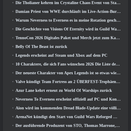
Die Tholianer kehren im Crystaline Chaos Event von Star Trek Online zurück
Damian Priest von WWE durchläuft im Live-Action-Burst-Fest-Trailer von Delta Force eine Ausbildung im „The Loot Camp“.
Warum Neverness to Everness es in meine Rotation geschafft hat, Zur Zeit
Die Geschichte von Visions Of Eternity wird in Guild Wars fortgesetzt 2 Nächste Woche
TennoCon 2026 Digitales Paket und Merch jetzt zum Kauf verfügbar
Belly Of The Beast ist zurück
Legends erscheint auf Steam und Xbox auf dem PC
10 Charaktere, die sich Fans wünschen 2026 Die Liste der Marvel-Rivalen ist am höchsten und wie wahrscheinlich ist, dass sie eintreten
Der neueste Charakter von Apex Legends ist so etwas wie ein Geschwindigkeitsdämon
Valve kündigt Team Fortress an 2 ÜBERFEST-Trophäen-Design-Wettbewerb
Azur Lane kehrt erneut zu World Of Warships zurück
Neverness To Everness erscheint offiziell auf PC und Konsolen
Aion wird im kommenden Dread Blade-Update eine völlig neue Klasse erhalten
ArenaNet kündigt den Start von Guild Wars Reforged Mobile an
Der ausführende Produzent von STO, Thomas Marrone, und der Creative Director von Neverwinter, Randy Mosiondz, diskutieren über die Spiele und die Zukunft von Cryptic