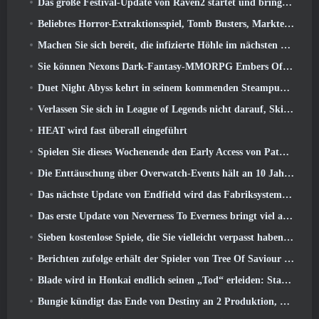
Das große Festival-Update von Raven2 startet und bringt die neue Warlord-Klasse mit sich
Beliebtes Horror-Extraktionsspiel, Tomb Busters, Markteinführung im Westen
Machen Sie sich bereit, die infizierte Höhle im nächsten Update von Eterspire zu erkunden
Sie können Nexons Dark-Fantasy-MMORPG Embers Of The Uncrowned während des Steam Next Fest ausprobieren
Duet Night Abyss kehrt in seinem kommenden Steampunk-Update in den Frost von Icelake zurück
Verlassen Sie sich in League of Legends nicht darauf, Skins von Drittanbietern zu erhalten
HEAT wird fast überall eingeführt
Spielen Sie dieses Wochenende den Early Access von Path of Exile 2 kostenlos
Die Enttäuschung über Overwatch-Events hält an 10 Jahresjubiläum
Das nächste Update von Endfield wird das Fabriksystem verbessern
Das erste Update von Neverness To Everness bringt viel auf den Tisch
Sieben kostenlose Spiele, die Sie vielleicht verpasst haben und die Teil des Steam Ocean Fest sind
Berichten zufolge erhält der Spieler von Tree Of Saviour einen Sonderpreis für die Ausgabe von 100.000 US-Dollar im Spiel
Blade wird in Honkai endlich seinen „Tod“ erleiden: Star Rail-Version 4.3
Bungie kündigt das Ende von Destiny an 2 Produktion, während sie sich auf die Arbeit an neuen Projekten vorbereiten