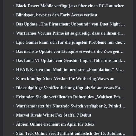
Black Desert Mobile verfügt jetzt über einen PC-Launcher
Blindspot, bevor es den Early Access verlässt
Das Update „The Firmament Unbound“ von Duet Night Abyss schließt die Geschichte von Huaxu ab
Warframes Voruna Prime ist so gruselig, dass sie ihren eigenen Red-Band-Trailer bekommen hat
Epic Games kann sich für die jüngsten Probleme nur die Schuld geben
Das nächste Update von Eterspire erweitert die Zwergenminen und bietet eine vollständige Überarbeitung des Bosskampfs
Das Luna VI-Update von Genshin Impact führt uns an den Ort, von dem Mondstadt immer wieder spricht, den wir aber noch nie gesehen haben
HEATs Karten und Modi im neuesten „Foundations“-Video
Kuro kündigt Xbox-Version für Wuthering Waves an
Die endgültige Veröffentlichung fügt als Saison etwas Fantasie hinzu 10 Startet
Erkunden Sie die verfallenden Ruinen des „Walthen Empire“ im nächsten großen Update von RAVEN2
Warframe jetzt für Nintendo Switch verfügbar 2, Pünktlich zum Start von Shadowgrapher
Marvel Rivals White Fox Staffel 7 Debüt
Albion Online erscheint im April für Xbox
Star Trek Online veröffentlicht anlässlich des 16. Jubiläums eine Minidokumentation über die Ursprünge der Föderation