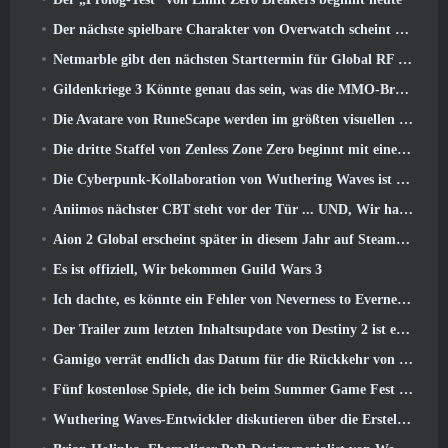
Der nächste spielbare Charakter von Overwatch scheint ein überarbeiteter Cyborg-Verbrecherboss zu sein
Netmarble gibt den nächsten Starttermin für Global RF Online bekannt
Gildenkriege 3 Könnte genau das sein, was die MMO-Branche gerade braucht
Die Avatare von RuneScape werden im größten visuellen Update des Spiels der letzten zehn Jahre überarbeitet
Die dritte Staffel von Zenless Zone Zero beginnt mit einer Reise zu einer Bangboo-Insel im Himmel, Und zur Steam-Plattform
Die Cyberpunk-Kollaboration von Wuthering Waves ist genau das, was ich mir von meinen Videospiel-Crossover-Events erwarte
Aniimos nächster CBT steht vor der Tür ... UND, Wir haben ein offizielles Startfenster
Aion 2 Global erscheint später in diesem Jahr auf Steam und Purple
Es ist offiziell, Wir bekommen Guild Wars 3
Ich dachte, es könnte ein Fehler von Neverness to Everness sein, das Porsche Collab Gacha Event so früh zu veranstalten, Aber ich habe mich geirrt
Der Trailer zum letzten Inhaltsupdate von Destiny 2 ist ein Aufschrei
Gamigo verrät endlich das Datum für die Rückkehr von Gloria Victis, Wird es das zweite Mal überleben??
Fünf kostenlose Spiele, die ich beim Summer Game Fest zu sehen hoffe
Wuthering Waves-Entwickler diskutieren über die Erstellung der Lahai-Roi-Mech-Kampfsequenz