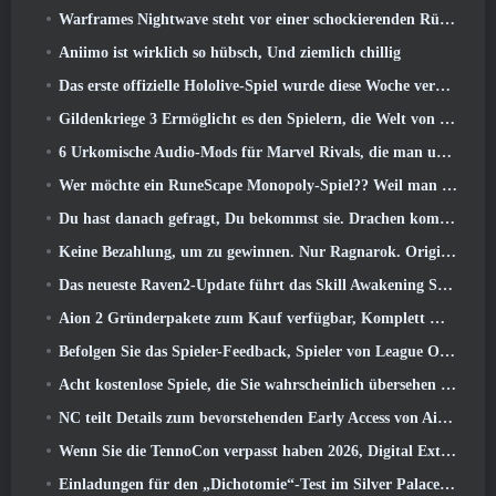
Warframes Nightwave steht vor einer schockierenden Rückkehr
Aniimo ist wirklich so hübsch, Und ziemlich chillig
Das erste offizielle Hololive-Spiel wurde diese Woche veröffentlicht
Gildenkriege 3 Ermöglicht es den Spielern, die Welt von Tyria zu erleben, bevor die Drachenältesten erwachten
6 Urkomische Audio-Mods für Marvel Rivals, die man unbedingt ausprobieren muss
Wer möchte ein RuneScape Monopoly-Spiel?? Weil man unterwegs ist
Du hast danach gefragt, Du bekommst sie. Drachen kommen online nach Albion
Keine Bezahlung, um zu gewinnen. Nur Ragnarok. Origin Classic erscheint im Juli 23
Das neueste Raven2-Update führt das Skill Awakening System ein, Geben Sie den Spielern mehr Möglichkeiten, ihre Fähigkeiten zu verbessern
Aion 2 Gründerpakete zum Kauf verfügbar, Komplett mit fünf Tagen Early Access
Befolgen Sie das Spieler-Feedback, Spieler von League Of Legends Classic müssen nicht für klassische Skins bezahlen
Acht kostenlose Spiele, die Sie wahrscheinlich übersehen haben und die Teil von Steams Train Fest sind
NC teilt Details zum bevorstehenden Early Access von Aion 2 mit
Wenn Sie die TennoCon verpasst haben 2026, Digital Extremes teilt alle Panels
Einladungen für den „Dichotomie“-Test im Silver Palace gehen raus