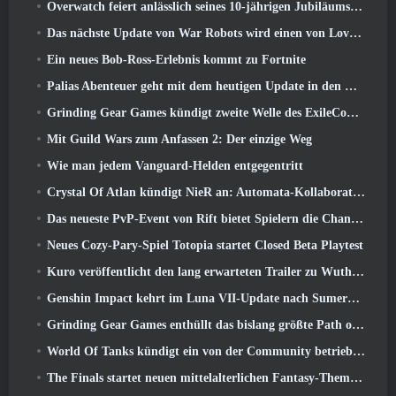
Overwatch feiert anlässlich seines 10-jährigen Jubiläums „Ein Jahrzehnt der Helden“.
Das nächste Update von War Robots wird einen von Lovecraft inspirierten Scharfschützen vorstellen
Ein neues Bob-Ross-Erlebnis kommt zu Fortnite
Palias Abenteuer geht mit dem heutigen Update in den Royal Highlands weiter
Grinding Gear Games kündigt zweite Welle des ExileCon-Ticketverkaufs an
Mit Guild Wars zum Anfassen 2: Der einzige Weg
Wie man jedem Vanguard-Helden entgegentritt
Crystal Of Atlan kündigt NieR an: Automata-Kollaborationsveranstaltung
Das neueste PvP-Event von Rift bietet Spielern die Chance, bis zu zu gewinnen 4000 Credits und ein neuer Titel
Neues Cozy-Pary-Spiel Totopia startet Closed Beta Playtest
Kuro veröffentlicht den lang erwarteten Trailer zu Wuthering Waves Cyberpunk: Edgerunners Crossover
Genshin Impact kehrt im Luna VII-Update nach Sumeru zurück
Grinding Gear Games enthüllt das bislang größte Path of Exile II-Update, Rückkehr der Alten
World Of Tanks kündigt ein von der Community betriebenes WARRIORS-Turnier an
The Finals startet neuen mittelalterlichen Fantasy-Themenmodus „Dragon’s Claim“