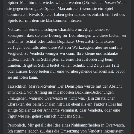
Spider-Man hin und wieder wütend werden (Oh, wie ich
hassen
Wenn
sie gegen einen guten Spider-Man antreten) wenn sie ein Spiel
dominieren, Rivals-Spieler haben gelernt, dass es einfach ein Teil des
Spiels ist, mit dem sie klarkommen müssen.
NetEase hat seine matschigen Charaktere im Allgemeinen so
konzipiert, dass sie eine Lösung für Bedrohungen wie diese bieten, sei
es Mantis’ Schlaf oder Lokis Duplikate. Overwatch-Charaktere
verfügen ebenfalls über diese Art von Werkzeugen, aber sie sind im
Vergleich zu Vendetta weniger wirksam. Ihre kleine und schlanke
Hitbox macht Anas Schlafpfeil zu einer Herausforderung beim
Landen, Brigittes Schild bietet keinen Schutz, und Zenyattas Tritt
oder Lucios Boop bieten nur eine vorübergehende Gnadenfrist, bevor
sie aufholen kann.
Tatsächlich, Marvel-Rivalen’ Der Dienstplan wurde mit der Absicht
entwickelt, von Anfang an mit mobilen Backline-Bedrohungen
umzugehen, während Overwatch es nicht war. (Ein zusätzlicher
Charakter, der beim Schälen hilft, ist ebenfalls ein Faktor.) Dies hat
einige Spieler zu der Annahme veranlasst, dass Vendetta, oder eine
Figur wie sie, gehört einfach nicht ins Spiel.
Persönlich, Mir gefällt die Idee eines Nahkampfhelden in Overwatch,
Ich stimme jedoch zu, dass die Umsetzung von Vendetta inkonsistent