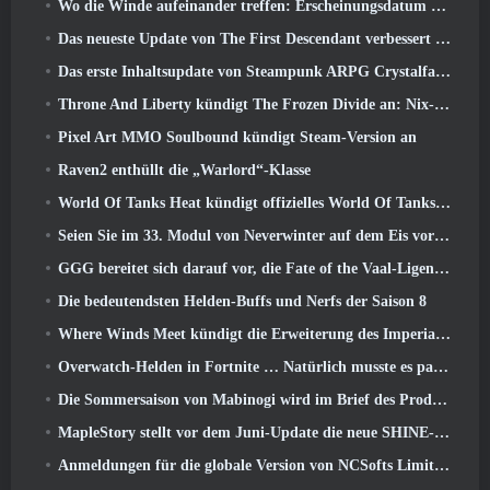
Wo die Winde aufeinander treffen: Erscheinungsdatum der Erweiterung „Imperial Palace“ bekannt gegeben
Das neueste Update von The First Descendant verbessert den Farming-Loop und aktualisiert den Onslaught-Modus
Das erste Inhaltsupdate von Steampunk ARPG Crystalfall soll auf „wichtige Spielerbedenken“ eingehen
Throne And Liberty kündigt The Frozen Divide an: Nix-Update
Pixel Art MMO Soulbound kündigt Steam-Version an
Raven2 enthüllt die „Warlord“-Klasse
World Of Tanks Heat kündigt offizielles World Of Tanks an: HEAT-Startdatum
Seien Sie im 33. Modul von Neverwinter auf dem Eis vorsichtig, Beißende Kälte
GGG bereitet sich darauf vor, die Fate of the Vaal-Ligen von Path of Exile 2 vor der Veröffentlichung von Return Of The Ancients zu verschieben
Die bedeutendsten Helden-Buffs und Nerfs der Saison 8
Where Winds Meet kündigt die Erweiterung des Imperial Palace an und teilt eine „massive“ Content-Roadmap mit
Overwatch-Helden in Fortnite … Natürlich musste es passieren
Die Sommersaison von Mabinogi wird im Brief des Produzenten enthüllt
MapleStory stellt vor dem Juni-Update die neue SHINE-Klasse vor
Anmeldungen für die globale Version von NCSofts Limit Zero Breakers „Prologue Test“ sind im Gange