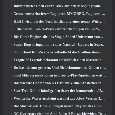
Infinite bietet einen ersten Blick auf den Meerjungfrauen-ähnlichen Helden, der in SS13 erscheint: Nachlicht
Neues browserbasiertes Ragnarok-MMORPG, Ragnarok-Universum angekündigt
HEAT wird mit der Veröffentlichung einer neuen Wüstenkarte heißer
5 Die besten Free-to-Play-Veröffentlichungen von 2025, Lohnt es sich noch, in ihnen zu spielen? 2026?
Die Game Engine, die das Single-Shard-Universum von Eve Online antreibt, ist jetzt Open Source
Super Bugs dringen im „Super Natural“-Update in Super Animal Royale ein
Old School RuneScape veröffentlicht die Großmeisterquest „The Blood Moon Rises“., Eine 20-jährige Questreihe geht zu Ende
League of Legends bekommt tatsächlich einen klassischen Modus
Du hast darum gebeten, Und Sie bekommen es. Gilden sind jetzt in Eterspire verfügbar
Sind Mikrotransaktionen in Free-to-Play-Spielen zu weit gegangen??
Das nächste Update von NTE ist ein kleiner Abstecher in ein Fantasy-Tabletop-Spiel
Star Trek Online kündigt den Start der kommenden „Undiscovered“-Staffel an
Wuthering Waves erscheint parallel zur Xbox-Version 3.5 Aktualisieren
Die Macher von Tibia kündigen neuen Playtest des Old-School-Zombie-MMORPGs an, Online bestehen bleiben
NC lässt erstes globales Aion fallen 2 Entwicklervideo, Details zum Spiel teilen