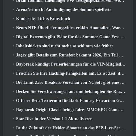
Brian Holinka, Ehemaliger PvP-Designspezialist von World Of Warcraft, Tritt dem League Of Legends MMO-Team bei
ArenaNet neckt Ankündigung des Sommerspielfests
Kinder des Lichts Kunstbuch
Neues NTE-Überlieferungsvideo erklärt Anomalien, Warten, Und wie eine „geheime“ Organisation alles verfolgt
Digital Extremes gibt Pläne für das Summer Game Fest bekannt
Inhaltslücken sind nicht mehr so ​​schlimm wie früher
Jagex gibt Details zum Runefest bekannt 2026, Ein Teil der Feierlichkeiten zum 25-jährigen Jubiläum von RuneScape IP
Daybreak kündigt Preiserhöhungen für die VIP-Mitgliedschaft von „Herr der Ringe Online“ an
Frischen Sie Ihre Hacking-Fähigkeiten auf, Es ist Zeit, die Nachtstadt in stürmischen Wellen zu erkunden
Die Limit Zero Breakers-Vorschau von NCSoft gibt eine Vorstellung davon, was Sie vom bevorstehenden Prologue-Test erwarten können
Decken Sie Verschwörungen auf und bekämpfen Sie Riesenkatzen in Ihrer Freizeit im neuesten Update von Where Winds Meet
Offener Beta-Testtermin für Dark Fantasy Extraction Game bekannt gegeben, Nebelfall-Jäger
Ragnarok Origin Classic bringt faires MMORPG-Gameplay zurück und CBT erscheint im Juni 4
Star Dive in der Version 1.1 Aktualisieren
Ist die Zukunft der Helden-Shooter an das F2P-Live-Service-Modell gebunden??