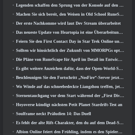
Legenden schaffen den Sprung von der Konsole auf den PC
Machen Sie sich bereit, den Weisen in Old School RuneScape’s Leagues VI aus dem Käfig zu retten: Dämonische Pakte
Der erste Nachkomme wird laut Dev Stream überarbeitet
Das neueste Update von Heartopia ist eine Überarbeitung im Alice-im-Wunderland-Stil
Feiern Sie den First Contact Day in Star Trek Online und sichern Sie sich eine neue Version des Nobel Intel Battlecruiser
Sollten wir hinsichtlich der Zukunft von MMORPGs optimistisch sein??
Die Pläne von RuneScape für April im Detail im Entwicklervideo
Es gibt weitere Anzeichen dafür, dass der Open-World-Shooter StarCraft eine echte Sache sein könnte
Beschleunigen Sie den Fortschritt „NosFire“-Server jetzt in NosTale verfügbar
Wo Winde auf das schneebedeckte Liangzhou treffen, jetzt mit der Veröffentlichung der Version verfügbar 1.5
Sternentauchgang vor dem Start während der „First Dive Show“
Hoyoverse kündigt nächsten Petit Planet Stardrift-Test an
Soulframe neckt Präludien 14: Das Duell
Es fehlt der alte Rift-Charakter, den du auf dem Dead-Server zurückgelassen hast? Gamigo hat eine Lösung dafür
Albion Online feiert den Frühling, indem es den Spielern ein süßes Hasen-Reittier anbietet