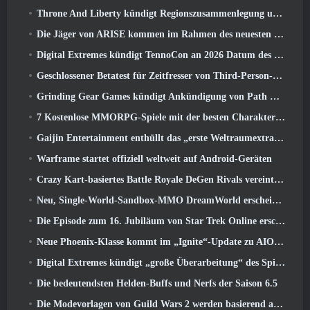
Throne And Liberty kündigt Regionszusammenlegung und Serverkonsolidierung an
Die Jäger von ARISE kommen im Rahmen des neuesten Kooperationsevents nach Fortnite
Digital Extremes kündigt TennoCon an 2026 Datum des Ticketverkaufs
Geschlossener Betatest für Zeitfresser von Third-Person-Shootern angekündigt
Grinding Gear Games kündigt Ankündigung von Path Of Exile an
7 Kostenlose MMORPG-Spiele mit der besten Charakteranpassung
Gaijin Entertainment enthüllt das „erste Weltraumextraktions-Actionspiel“ Star Wrath
Warframe startet offiziell weltweit auf Android-Geräten
Crazy Kart-basiertes Battle Royale DeGen Rivals vereint all die Dinge, von denen Sie wahrscheinlich nicht wussten, dass Sie sie kombiniert haben wollten
Neu, Single-World-Sandbox-MMO DreamWorld erscheint im Early Access auf Steam
Die Episode zum 16. Jubiläum von Star Trek Online erscheint als Teil des „Corruption“-Updates
Neue Phoenix-Klasse kommt im „Ignite“-Update zu AION Classic EU
Digital Extremes kündigt „große Überarbeitung“ des Spielerfortschrittssystems von Soulframe an
Die bedeutendsten Helden-Buffs und Nerfs der Saison 6.5
Die Modevorlagen von Guild Wars 2 werden basierend auf dem Feedback der Spieler überarbeitet