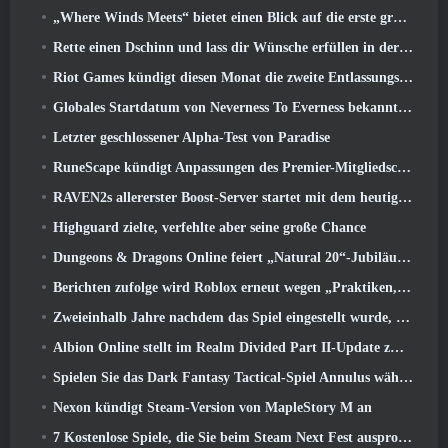
„Where Winds Meets“ bietet einen Blick auf die erste große Erweiterung im Hexi-Livestream
Rette einen Dschinn und lass dir Wünsche erfüllen in der Mirage League von Path Of Exile
Riot Games kündigt diesen Monat die zweite Entlassungsserie an
Globales Startdatum von Neverness To Everness bekannt gegeben
Letzter geschlossener Alpha-Test von Paradise
RuneScape kündigt Anpassungen des Premier-Mitgliedschaftsmodells an, um den jüngsten Änderungen am MMORPG Rechnung zu tragen
RAVEN2s allererster Boost-Server startet mit dem heutigen Update
Highguard zielte, verfehlte aber seine große Chance
Dungeons & Dragons Online feiert „Natural 20“-Jubiläum mit besonderen Quests und Belohnungen
Berichten zufolge wird Roblox erneut wegen „Praktiken, die Kinder gefährden und ausbeuten“ verklagt
Zweieinhalb Jahre nachdem das Spiel eingestellt wurde, Gamigo neckt die Rückkehr des mittelalterlichen MMO Glory Victis
Albion Online stellt im Realm Divided Part II-Update zwei wichtige Fraktionskriegsfunktionen vor
Spielen Sie das Dark Fantasy Tactical-Spiel Annulus während des Steam Next Fest
Nexon kündigt Steam-Version von MapleStory M an
7 Kostenlose Spiele, die Sie beim Steam Next Fest ausprobieren können