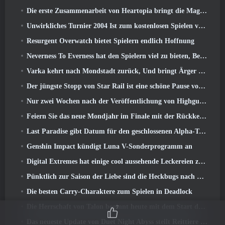
Die erste Zusammenarbeit von Heartopia bringt die Magie der Freundschaft meines kleinen Ponys
Unwirkliches Turnier 2004 Ist zum kostenlosen Spielen verfügbar und Epic wird niemanden deswegen verklagen
Resurgent Overwatch bietet Spielern endlich Hoffnung
Neverness To Everness hat den Spielern viel zu bieten, Besonders lustig
Varka kehrt nach Mondstadt zurück, Und bringt Ärger mit sich im Luna V-Update von Genshin Impact
Der jüngste Stopp von Star Rail ist eine schöne Pause vom Trauma
Nur zwei Wochen nach der Veröffentlichung von Highguard gibt Wildlight Entertainment Entlassungen bekannt
Feiern Sie das neue Mondjahr im Finale mit der Rückkehr des „Bank It Mode“
Last Paradise gibt Datum für den geschlossenen Alpha-Test bekannt
Genshin Impact kündigt Luna V-Sonderprogramm an
Digital Extremes hat einige cool aussehende Leckereien zur Feier des Mondneujahrs in Warframe zusammengestellt
Pünktlich zur Saison der Liebe sind die Heckbugs nach Trove zurückgekehrt
Die besten Carry-Charaktere zum Spielen in Deadlock
Die Herrschaft von Talon beginnt heute mit dem Start der Overwatch-Saison 1: Eroberung
7
Das neueste Update von Duet Night Abyss stellt Reittiere vor