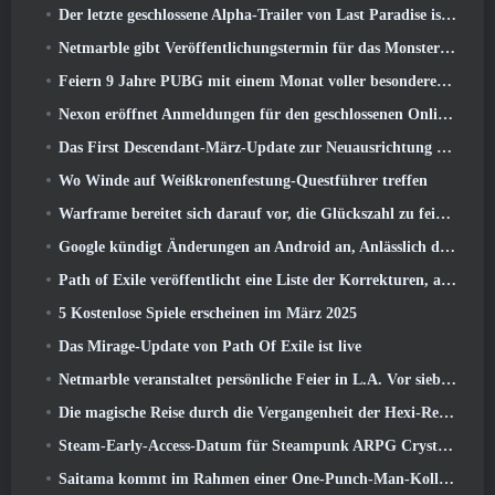
Der letzte geschlossene Alpha-Trailer von Last Paradise ist ein kleines, aber erschreckendes Kunstwerk
Netmarble gibt Veröffentlichungstermin für das Monsterzähmungs-Action-Rollenspiel Mongil bekannt: Sternentauchen
Feiern 9 Jahre PUBG mit einem Monat voller besonderer Aktivitäten
Nexon eröffnet Anmeldungen für den geschlossenen Online-Test von MapleStory Classic World im April
Das First Descendant-März-Update zur Neuausrichtung von Sharen und zur Einführung neuer Inhalte
Wo Winde auf Weißkronenfestung-Questführer treffen
Warframe bereitet sich darauf vor, die Glückszahl zu feiern 13 Mit Jubiläumsveranstaltungen
Google kündigt Änderungen an Android an, Anlässlich der Rückkehr von Fortnite in den Play Store
Path of Exile veröffentlicht eine Liste der Korrekturen, an denen nach dem Start von Mirage gearbeitet wird
5 Kostenlose Spiele erscheinen im März 2025
Das Mirage-Update von Path Of Exile ist live
Netmarble veranstaltet persönliche Feier in L.A. Vor sieben Todsünden: Origin-Start
Die magische Reise durch die Vergangenheit der Hexi-Region beginnt dort, wo heute Winde aufeinander treffen
Steam-Early-Access-Datum für Steampunk ARPG Crystalfall bekannt gegeben
Saitama kommt im Rahmen einer One-Punch-Man-Kollaborationsveranstaltung zu MapleStory