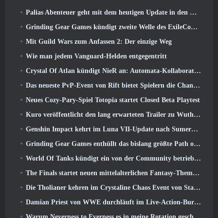
Palias Abenteuer geht mit dem heutigen Update in den Royal Highlands weiter
Grinding Gear Games kündigt zweite Welle des ExileCon-Ticketverkaufs an
Mit Guild Wars zum Anfassen 2: Der einzige Weg
Wie man jedem Vanguard-Helden entgegentritt
Crystal Of Atlan kündigt NieR an: Automata-Kollaborationsveranstaltung
Das neueste PvP-Event von Rift bietet Spielern die Chance, bis zu zu gewinnen 4000 Credits und ein neuer Titel
Neues Cozy-Pary-Spiel Totopia startet Closed Beta Playtest
Kuro veröffentlicht den lang erwarteten Trailer zu Wuthering Waves Cyberpunk: Edgerunners Crossover
Genshin Impact kehrt im Luna VII-Update nach Sumeru zurück
Grinding Gear Games enthüllt das bislang größte Path of Exile II-Update, Rückkehr der Alten
World Of Tanks kündigt ein von der Community betriebenes WARRIORS-Turnier an
The Finals startet neuen mittelalterlichen Fantasy-Themenmodus „Dragon’s Claim“
Die Tholianer kehren im Crystaline Chaos Event von Star Trek Online zurück
Damian Priest von WWE durchläuft im Live-Action-Burst-Fest-Trailer von Delta Force eine Ausbildung im „The Loot Camp“.
Warum Neverness to Everness es in meine Rotation geschafft hat, Zur Zeit