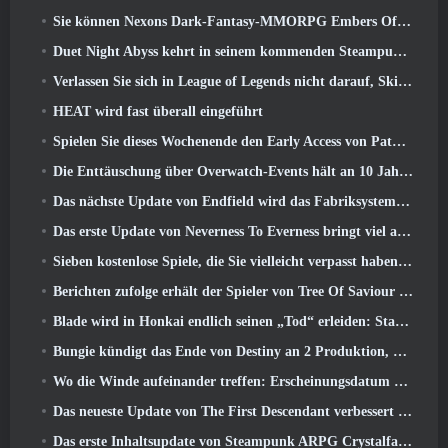
Sie können Nexons Dark-Fantasy-MMORPG Embers Of The Uncrowned während des Steam Next Fest ausprobieren
Duet Night Abyss kehrt in seinem kommenden Steampunk-Update in den Frost von Icelake zurück
Verlassen Sie sich in League of Legends nicht darauf, Skins von Drittanbietern zu erhalten
HEAT wird fast überall eingeführt
Spielen Sie dieses Wochenende den Early Access von Path of Exile 2 kostenlos
Die Enttäuschung über Overwatch-Events hält an 10 Jahresjubiläum
Das nächste Update von Endfield wird das Fabriksystem verbessern
Das erste Update von Neverness To Everness bringt viel auf den Tisch
Sieben kostenlose Spiele, die Sie vielleicht verpasst haben und die Teil des Steam Ocean Fest sind
Berichten zufolge erhält der Spieler von Tree Of Saviour einen Sonderpreis für die Ausgabe von 100.000 US-Dollar im Spiel
Blade wird in Honkai endlich seinen „Tod“ erleiden: Star Rail-Version 4.3
Bungie kündigt das Ende von Destiny an 2 Produktion, während sie sich auf die Arbeit an neuen Projekten vorbereiten
Wo die Winde aufeinander treffen: Erscheinungsdatum der Erweiterung „Imperial Palace“ bekannt gegeben
Das neueste Update von The First Descendant verbessert den Farming-Loop und aktualisiert den Onslaught-Modus
Das erste Inhaltsupdate von Steampunk ARPG Crystalfall soll auf „wichtige Spielerbedenken“ eingehen