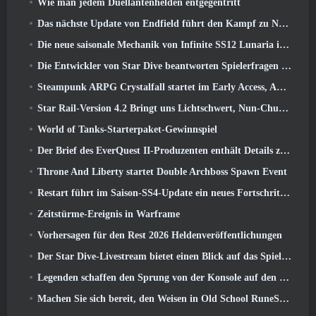
Wie man jedem Duellantenhelden entgegentritt
Das nächste Update von Endfield führt den Kampf zu Nefarith
Die neue saisonale Mechanik von Infinite SS12 Lunaria ist eine der „größten Ergänzungen“ des Spiels
Die Entwickler von Star Dive beantworten Spielerfragen im Überraschungs-Livestream
Steampunk ARPG Crystalfall startet im Early Access, Aber nicht ohne ein paar Macken
Star Rail-Version 4.2 Bringt uns Lichtschwert, Nun-Chuck, Schlagzeuger-Wegbereiter und ein Emanator der Hochstimmung
World of Tanks-Starterpaket-Gewinnspiel
Der Brief des EverQuest II-Produzenten enthält Details zum Time-Locked-Erweiterungsserver
Throne And Liberty startet Double Archboss Spawn Event
Restart führt im Saison-SS4-Update ein neues Fortschrittssystem ein
Zeitstürme-Ereignis in Warframe
Vorhersagen für den Rest 2026 Heldenveröffentlichungen
Der Star Dive-Livestream bietet einen Blick auf das Spiel in Aktion vor der Veröffentlichung
Legenden schaffen den Sprung von der Konsole auf den PC
Machen Sie sich bereit, den Weisen in Old School RuneScape’s Leagues VI aus dem Käfig zu retten: Dämonische Pakte