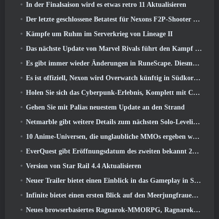
In der Finalsaison wird es etwas retro 11 Aktualisieren
Der letzte geschlossene Betatest für Nexons F2P-Shooter Sudden Attack Zero Point hat heute begonnen
Kämpfe um Ruhm im Serverkrieg von Lineage II
Das nächste Update von Marvel Rivals führt den Kampf zu den Göttern
Es gibt immer wieder Änderungen in RuneScape. Diesmal handelt es sich um Spielerunterkünfte
Es ist offiziell, Nexon wird Overwatch künftig in Südkorea veröffentlichen
Holen Sie sich das Cyberpunk-Erlebnis, Komplett mit Cyberpsychose, Im nächsten Crossover-Event von Apex Legends
Gehen Sie mit Palias neuestem Update an den Strand
Netmarble gibt weitere Details zum nächsten Solo-Leveling-Spiel bekannt, Solo-Leveling: KARMA auf der Anime Expo
10 Anime-Universen, die unglaubliche MMOs ergeben würden
EverQuest gibt Eröffnungsdatum des zweiten bekannt 2026 Zeitlich begrenzter Erweiterungsserver
Version von Star Rail 4.4 Aktualisieren
Neuer Trailer bietet einen Einblick in das Gameplay in Silver Palace
Infinite bietet einen ersten Blick auf den Meerjungfrauen-ähnlichen Helden, der in SS13 erscheint: Nachlicht
Neues browserbasiertes Ragnarok-MMORPG, Ragnarok-Universum angekündigt