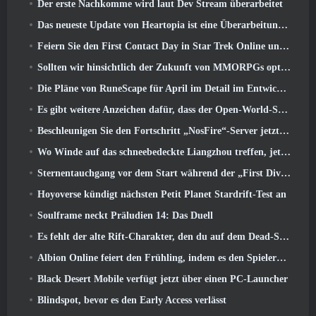
Der erste Nachkomme wird laut Dev Stream überarbeitet
Das neueste Update von Heartopia ist eine Überarbeitung im Alice-im-Wunderland-Stil
Feiern Sie den First Contact Day in Star Trek Online und sichern Sie sich eine neue Version des Nobel Intel Battlecruiser
Sollten wir hinsichtlich der Zukunft von MMORPGs optimistisch sein??
Die Pläne von RuneScape für April im Detail im Entwicklervideo
Es gibt weitere Anzeichen dafür, dass der Open-World-Shooter StarCraft eine echte Sache sein könnte
Beschleunigen Sie den Fortschritt „NosFire“-Server jetzt in NosTale verfügbar
Wo Winde auf das schneebedeckte Liangzhou treffen, jetzt mit der Veröffentlichung der Version verfügbar 1.5
Sternentauchgang vor dem Start während der „First Dive Show“
Hoyoverse kündigt nächsten Petit Planet Stardrift-Test an
Soulframe neckt Präludien 14: Das Duell
Es fehlt der alte Rift-Charakter, den du auf dem Dead-Server zurückgelassen hast? Gamigo hat eine Lösung dafür
Albion Online feiert den Frühling, indem es den Spielern ein süßes Hasen-Reittier anbietet
Black Desert Mobile verfügt jetzt über einen PC-Launcher
Blindspot, bevor es den Early Access verlässt