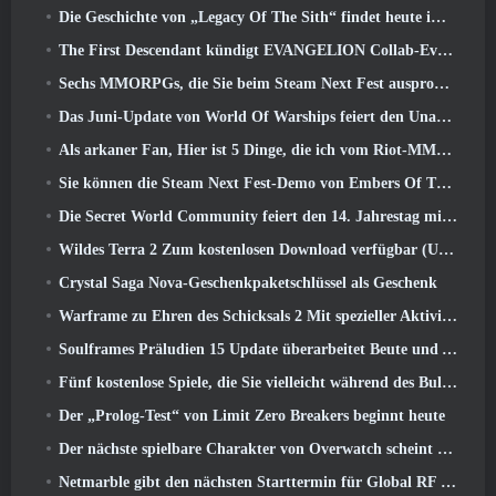
Die Geschichte von „Legacy Of The Sith“ findet heute im neuesten Update von SWTOR ihren Abschluss
The First Descendant kündigt EVANGELION Collab-Event an
Sechs MMORPGs, die Sie beim Steam Next Fest ausprobieren können
Das Juni-Update von World Of Warships feiert den Unabhängigkeitstag der USA mit einer neuen Erzählkampagne
Als arkaner Fan, Hier ist 5 Dinge, die ich vom Riot-MMO sehen möchte
Sie können die Steam Next Fest-Demo von Embers Of The Uncrowned Tomorrow vorab herunterladen
Die Secret World Community feiert den 14. Jahrestag mit einem Rätsel, das sie gemeinsam lösen müssen
Wildes Terra 2 Zum kostenlosen Download verfügbar (Und behalten) Für eine begrenzte Zeit
Crystal Saga Nova-Geschenkpaketschlüssel als Geschenk
Warframe zu Ehren des Schicksals 2 Mit spezieller Aktivität und Titel im Spiel
Soulframes Präludien 15 Update überarbeitet Beute und Angeln
Fünf kostenlose Spiele, die Sie vielleicht während des Bullet Fests ausprobieren möchten
Der „Prolog-Test“ von Limit Zero Breakers beginnt heute
Der nächste spielbare Charakter von Overwatch scheint ein überarbeiteter Cyborg-Verbrecherboss zu sein
Netmarble gibt den nächsten Starttermin für Global RF Online bekannt