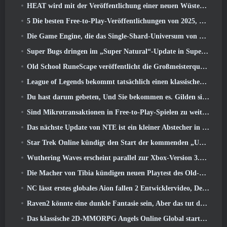
HEAT wird mit der Veröffentlichung einer neuen Wüstenkarte heißer
5 Die besten Free-to-Play-Veröffentlichungen von 2025, Lohnt es sich noch, in ihnen zu spielen? 2026?
Die Game Engine, die das Single-Shard-Universum von Eve Online antreibt, ist jetzt Open Source
Super Bugs dringen im „Super Natural“-Update in Super Animal Royale ein
Old School RuneScape veröffentlicht die Großmeisterquest „The Blood Moon Rises“., Eine 20-jährige Questreihe geht zu Ende
League of Legends bekommt tatsächlich einen klassischen Modus
Du hast darum gebeten, Und Sie bekommen es. Gilden sind jetzt in Eterspire verfügbar
Sind Mikrotransaktionen in Free-to-Play-Spielen zu weit gegangen??
Das nächste Update von NTE ist ein kleiner Abstecher in ein Fantasy-Tabletop-Spiel
Star Trek Online kündigt den Start der kommenden „Undiscovered“-Staffel an
Wuthering Waves erscheint parallel zur Xbox-Version 3.5 Aktualisieren
Die Macher von Tibia kündigen neuen Playtest des Old-School-Zombie-MMORPGs an, Online bestehen bleiben
NC lässt erstes globales Aion fallen 2 Entwicklervideo, Details zum Spiel teilen
Raven2 könnte eine dunkle Fantasie sein, Aber das tut dem Sommerspaß keinen Abbruch
Das klassische 2D-MMORPG Angels Online Global startet heute