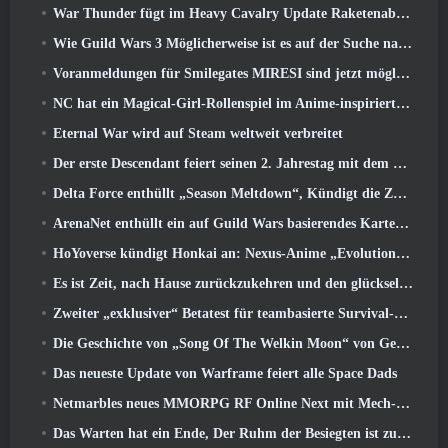
War Thunder fügt im Heavy Cavalry Update Raketenabwehrraketen und elektronische Unterstützungsmaßnahmen hinzu
Wie Guild Wars 3 Möglicherweise ist es auf der Suche nach Innovationen im MMO-Bereich
Voranmeldungen für Smilegates MIRESI sind jetzt möglich: Unsichtbare Zukunft
NC hat ein Magical-Girl-Rollenspiel im Anime-inspirierten Kunststil der 90er in Arbeit
Eternal War wird auf Steam weltweit verbreitet
Der erste Descendant feiert seinen 2. Jahrestag mit dem Descendant Fest 2026 Strom
Delta Force enthüllt „Season Meltdown“, Kündigt die Zusammenarbeit mit Rainbow Six Siege an
ArenaNet enthüllt ein auf Guild Wars basierendes Kartenspiel, Nebelgebunden
HoYoverse kündigt Honkai an: Nexus-Anime „Evolutionstest“
Es ist Zeit, nach Hause zurückzukehren und den glückseligen Rückzugsort dort wiederherzustellen, wo sich die Winde treffen
Zweiter „exklusiver“ Betatest für teambasierte Survival-Shooter-Zeitfresser angekündigt
Die Geschichte von „Song Of The Welkin Moon“ von Genshin Impact geht zu Ende.. Auf dem Mond
Das neueste Update von Warframe feiert alle Space Dads
Netmarbles neues MMORPG RF Online Next mit Mech-Thema wird weltweit eingeführt
Das Warten hat ein Ende, Der Ruhm der Besiegten ist zurückgekehrt