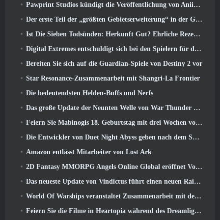
Pawprint Studios kündigt die Veröffentlichung von Aniimo für PlayStation an 5 Und der Epic Games Store bei Markteinführungen
Der erste Teil der „größten Gebietserweiterung“ in der Geschichte von RuneScape startet heute
Ist Die Sieben Todsünden: Herkunft Gut? Ehrliche Rezension
Digital Extremes entschuldigt sich bei den Spielern für den durch „schändliche Einladungen“ in Warframe verursachten Stress
Bereiten Sie sich auf die Guardian-Spiele von Destiny 2 vor
Star Resonance-Zusammenarbeit mit Shangri-La Frontier
Die bedeutendsten Helden-Buffs und Nerfs
Das große Update der Neunten Welle von War Thunder verbessert das Aussehen von Seeschlachten mit verbesserter Wasservisualisierung
Feiern Sie Mabinogis 18. Geburtstag mit drei Wochen voller Events und Belohnungen
Die Entwickler von Duet Night Abyss geben nach dem Spiel-Update eine offizielle Stellungnahme zum jüngsten Malware-Vorfall ab
Amazon entlässt Mitarbeiter von Lost Ark
2D Fantasy MMORPG Angels Online Global eröffnet Vorregistrierung
Das neueste Update von Vindictus führt einen neuen Raid ein, bei dem Spieler gegen den Wächter von Caliburn antreten
World Of Warships veranstaltet Zusammenarbeit mit der schwedischen Heavy-Metal-Band Sabaton
Feiern Sie die Filme in Heartopia während des Dreamlight Cinematics Festivals