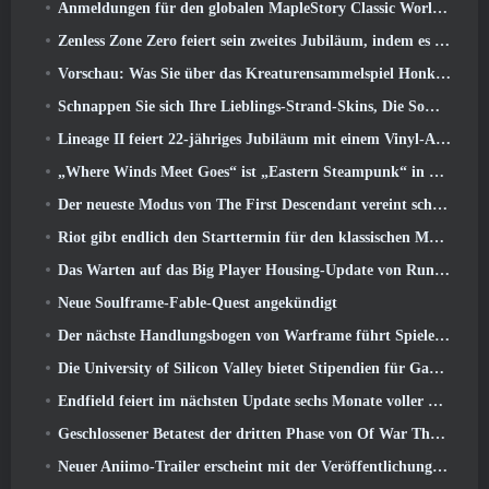
Anmeldungen für den globalen MapleStory Classic World Second Closed Test
Zenless Zone Zero feiert sein zweites Jubiläum, indem es Spielern die Wahl zwischen einem kostenlosen S-Rank-Agenten bietet
Vorschau: Was Sie über das Kreaturensammelspiel Honkai von HoYoverse wissen sollten: Link-Seele
Schnappen Sie sich Ihre Lieblings-Strand-Skins, Die Sommerspiele sind zu Overwatch zurückgekehrt
Lineage II feiert 22-jähriges Jubiläum mit einem Vinyl-Album in Collector’s Edition
„Where Winds Meet Goes“ ist „Eastern Steampunk“ in der Version 2.0
Der neueste Modus von The First Descendant vereint schwierige Void-Intercept-Kämpfe und die Tiefen
Riot gibt endlich den Starttermin für den klassischen Modus von League of Legends bekannt
Das Warten auf das Big Player Housing-Update von RuneScape hat ein Ende
Neue Soulframe-Fable-Quest angekündigt
Der nächste Handlungsbogen von Warframe führt Spieler zu einer völlig neuen Sternenkarte, Das Tau-System
Die University of Silicon Valley bietet Stipendien für Gaming an und einige der Anforderungen sind interessant
Endfield feiert im nächsten Update sechs Monate voller Fabriken und Seilrutschen
Geschlossener Betatest der dritten Phase von Of War Thunder Infantry Battles angekündigt
Neuer Aniimo-Trailer erscheint mit der Veröffentlichung des neuesten geschlossenen Betatests