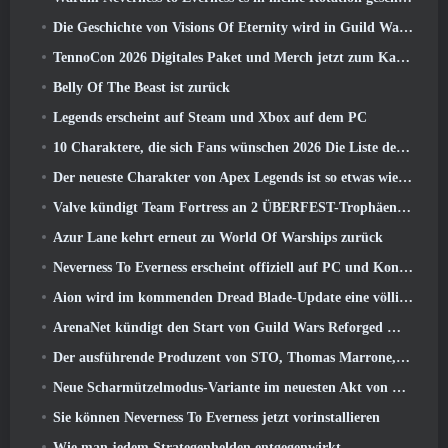
Die Geschichte von Visions Of Eternity wird in Guild Wars fortgesetzt 2 Nächste Woche
TennoCon 2026 Digitales Paket und Merch jetzt zum Kauf verfügbar
Belly Of The Beast ist zurück
Legends erscheint auf Steam und Xbox auf dem PC
10 Charaktere, die sich Fans wünschen 2026 Die Liste der Marvel-Rivalen ist am höchsten und wie wahrscheinlich ist, dass sie eintreten
Der neueste Charakter von Apex Legends ist so etwas wie ein Geschwindigkeitsdämon
Valve kündigt Team Fortress an 2 ÜBERFEST-Trophäen-Design-Wettbewerb
Azur Lane kehrt erneut zu World Of Warships zurück
Neverness To Everness erscheint offiziell auf PC und Konsolen
Aion wird im kommenden Dread Blade-Update eine völlig neue Klasse erhalten
ArenaNet kündigt den Start von Guild Wars Reforged Mobile an
Der ausführende Produzent von STO, Thomas Marrone, und der Creative Director von Neverwinter, Randy Mosiondz, diskutieren über die Spiele und die Zukunft von Cryptic
Neue Scharmützelmodus-Variante im neuesten Akt von Valorant eingeführt
Sie können Neverness To Everness jetzt vorinstallieren
Wie man jedem Strategenhelden entgegenwirkt