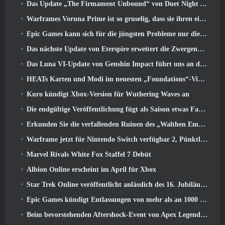
Das Update „The Firmament Unbound“ von Duet Night Abyss schließt die Geschichte von Huaxu ab
Warframes Voruna Prime ist so gruselig, dass sie ihren eigenen Red-Band-Trailer bekommen hat
Epic Games kann sich für die jüngsten Probleme nur die Schuld geben
Das nächste Update von Eterspire erweitert die Zwergenminen und bietet eine vollständige Überarbeitung des Bosskampfs
Das Luna VI-Update von Genshin Impact führt uns an den Ort, von dem Mondstadt immer wieder spricht, den wir aber noch nie gesehen haben
HEATs Karten und Modi im neuesten „Foundations“-Video
Kuro kündigt Xbox-Version für Wuthering Waves an
Die endgültige Veröffentlichung fügt als Saison etwas Fantasie hinzu 10 Startet
Erkunden Sie die verfallenden Ruinen des „Walthen Empire“ im nächsten großen Update von RAVEN2
Warframe jetzt für Nintendo Switch verfügbar 2, Pünktlich zum Start von Shadowgrapher
Marvel Rivals White Fox Staffel 7 Debüt
Albion Online erscheint im April für Xbox
Star Trek Online veröffentlicht anlässlich des 16. Jubiläums eine Minidokumentation über die Ursprünge der Föderation
Epic Games kündigt Entlassungen von mehr als an 1000 Mitarbeiter, Unter Berufung auf „Abschwung im Fortnite-Engagement“
Beim bevorstehenden Aftershock-Event von Apex Legends wird es elektrisierend