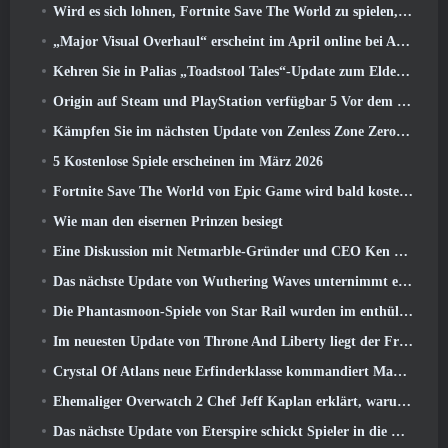
Wird es sich lohnen, Fortnite Save The World zu spielen, sobald es kostenlos ist??
„Major Visual Overhaul“ erscheint im April online bei Albion
Kehren Sie in Palias „Toadstool Tales“-Update zum Elderwood zurück
Origin auf Steam und PlayStation verfügbar 5 Vor dem März 23 Start
Kämpfen Sie im nächsten Update von Zenless Zone Zero um Ruhm im Hollow-Champion-Wettbewerb von New Eridu
5 Kostenlose Spiele erscheinen im März 2026
Fortnite Save The World von Epic Game wird bald kostenlos spielbar sein
Wie man den eisernen Prinzen besiegt
Eine Diskussion mit Netmarble-Gründer und CEO Ken Kim über MONGIL: Sternentauchen
Das nächste Update von Wuthering Waves unternimmt eine Reise zur „dunklen Seite“
Die Phantasmoon-Spiele von Star Rail wurden im enthüllt 4.1 Sonderprogramm
Im neuesten Update von Throne And Liberty liegt der Frühling in der Luft
Crystal Of Atlans neue Erfinderklasse kommandiert Magitech-Mechs im Kampf
Ehemaliger Overwatch 2 Chef Jeff Kaplan erklärt, warum er Blizzard zugelassen hat
Das nächste Update von Eterspire schickt Spieler in die Zwergenminen