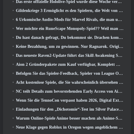
Das erste offizielle Hololive-Spiel wurde diese Woche veröffentlicht
Gildenkriege 3 Ermöglicht es den Spielern, die Welt von Tyria zu erleben, bevor die Drachenältesten erwachten
6 Urkomische Audio-Mods für Marvel Rivals, die man unbedingt ausprobieren muss
Wer möchte ein RuneScape Monopoly-Spiel?? Weil man unterwegs ist
Du hast danach gefragt, Du bekommst sie. Drachen kommen online nach Albion
Keine Bezahlung, um zu gewinnen. Nur Ragnarok. Origin Classic erscheint im Juli 23
Das neueste Raven2-Update führt das Skill Awakening System ein, Geben Sie den Spielern mehr Möglichkeiten, ihre Fähigkeiten zu verbessern
Aion 2 Gründerpakete zum Kauf verfügbar, Komplett mit fünf Tagen Early Access
Befolgen Sie das Spieler-Feedback, Spieler von League Of Legends Classic müssen nicht für klassische Skins bezahlen
Acht kostenlose Spiele, die Sie wahrscheinlich übersehen haben und die Teil von Steams Train Fest sind
NC teilt Details zum bevorstehenden Early Access von Aion 2 mit
Wenn Sie die TennoCon verpasst haben 2026, Digital Extremes teilt alle Panels
Einladungen für den „Dichotomie“-Test im Silver Palace gehen raus
Warum Online-Spiele Anime besser machen als Anime-Spiele
Neue Klage gegen Roblox in Oregon wegen angeblichem Kinderpflegevorfall eingereicht