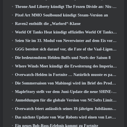
Throne And Liberty kündigt The Frozen Divide an: Nix-Update
Pixel Art MMO Soulbound kündigt Steam-Version an
Raven2 enthüllt die „Warlord“-Klasse
World Of Tanks Heat kündigt offizielles World Of Tanks an: HEAT-Startdatum
Seien Sie im 33. Modul von Neverwinter auf dem Eis vorsichtig, Beißende Kälte
GGG bereitet sich darauf vor, die Fate of the Vaal-Ligen von Path of Exile 2 vor der Veröffentlichung von Return Of The Ancients zu verschieben
Die bedeutendsten Helden-Buffs und Nerfs der Saison 8
Where Winds Meet kündigt die Erweiterung des Imperial Palace an und teilt eine „massive“ Content-Roadmap mit
Overwatch-Helden in Fortnite … Natürlich musste es passieren
Die Sommersaison von Mabinogi wird im Brief des Produzenten enthüllt
MapleStory stellt vor dem Juni-Update die neue SHINE-Klasse vor
Anmeldungen für die globale Version von NCSofts Limit Zero Breakers „Prologue Test“ sind im Gange
Overwatch feiert anlässlich seines 10-jährigen Jubiläums „Ein Jahrzehnt der Helden“.
Das nächste Update von War Robots wird einen von Lovecraft inspirierten Scharfschützen vorstellen
Ein neues Bob-Ross-Erlebnis kommt zu Fortnite