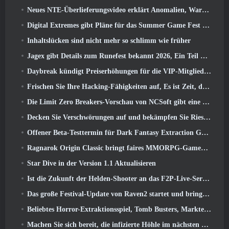
Neues NTE-Überlieferungsvideo erklärt Anomalien, Warten, Und wie eine „geheime“ Organisation alles verfolgt
Digital Extremes gibt Pläne für das Summer Game Fest bekannt
Inhaltslücken sind nicht mehr so ​​schlimm wie früher
Jagex gibt Details zum Runefest bekannt 2026, Ein Teil der Feierlichkeiten zum 25-jährigen Jubiläum von RuneScape IP
Daybreak kündigt Preiserhöhungen für die VIP-Mitgliedschaft von „Herr der Ringe Online“ an
Frischen Sie Ihre Hacking-Fähigkeiten auf, Es ist Zeit, die Nachtstadt in stürmischen Wellen zu erkunden
Die Limit Zero Breakers-Vorschau von NCSoft gibt eine Vorstellung davon, was Sie vom bevorstehenden Prologue-Test erwarten können
Decken Sie Verschwörungen auf und bekämpfen Sie Riesenkatzen in Ihrer Freizeit im neuesten Update von Where Winds Meet
Offener Beta-Testtermin für Dark Fantasy Extraction Game bekannt gegeben, Nebelfall-Jäger
Ragnarok Origin Classic bringt faires MMORPG-Gameplay zurück und CBT erscheint im Juni 4
Star Dive in der Version 1.1 Aktualisieren
Ist die Zukunft der Helden-Shooter an das F2P-Live-Service-Modell gebunden??
Das große Festival-Update von Raven2 startet und bringt die neue Warlord-Klasse mit sich
Beliebtes Horror-Extraktionsspiel, Tomb Busters, Markteinführung im Westen
Machen Sie sich bereit, die infizierte Höhle im nächsten Update von Eterspire zu erkunden