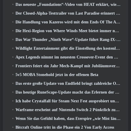
Das neueste „Foundations“-Video von HEAT erklärt, wie Agenten und Panzer zusammenarbeiten
Der Closed-Alpha-Testtrailer von Last Paradise erinnert uns daran, wie es wirklich ist, die Zombie-Apokalypse zu überleben
Die Handlung von Kazeros wird mit dem Ends Of The Abyss-Update von Lost Ark abgeschlossen
Die Hexi-Region von Where Winds Meet bietet immer noch das, was Spieler lieben, und ist gleichzeitig ein einzigartiges Erlebnis
Das War Thunder „Ninth Wave“-Update führt Rang-IX-Jets ein
Wildlight Entertainment gibt die Einstellung des kostenlosen Helden-Shooters Highguard bekannt
Apex Legends nimmt im neuesten Crossover-Event den Kampf mit dem Gundam-Universum auf
Frontiers feiert ein Jahr Mech-Kampf mit Jubiläumsveranstaltungen
5v5 MOBA Stonehold jetzt in der offenen Beta
Das erste große Update von Endfield bringt zahlreiche Optimierungen mit sich
Das heutige RuneScape-Update macht das Erlernen der ursprünglichen Kampfstile des MMORPGs einfacher
Ich habe Crystalfall für Steam Next Fest ausprobiert und das habe ich gelernt
Warframe erscheint auf Nintendo Switch 2 Pünktlich zum nächsten großen Update, Der Schattengraph
Wenn Sie das Gefühl haben, dass Eterspire „wie Mist läuft“, Der Creative Director sagt, dass dies nicht mehr der Fall sei
Bitcraft Online tritt in die Phase ein 2 Von Early Access