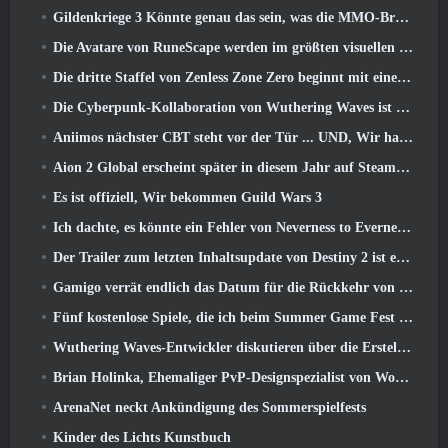
Gildenkriege 3 Könnte genau das sein, was die MMO-Branche gerade braucht
Die Avatare von RuneScape werden im größten visuellen Update des Spiels der letzten zehn Jahre überarbeitet
Die dritte Staffel von Zenless Zone Zero beginnt mit einer Reise zu einer Bangboo-Insel im Himmel, Und zur Steam-Plattform
Die Cyberpunk-Kollaboration von Wuthering Waves ist genau das, was ich mir von meinen Videospiel-Crossover-Events erwarte
Aniimos nächster CBT steht vor der Tür ... UND, Wir haben ein offizielles Startfenster
Aion 2 Global erscheint später in diesem Jahr auf Steam und Purple
Es ist offiziell, Wir bekommen Guild Wars 3
Ich dachte, es könnte ein Fehler von Neverness to Everness sein, das Porsche Collab Gacha Event so früh zu veranstalten, Aber ich habe mich geirrt
Der Trailer zum letzten Inhaltsupdate von Destiny 2 ist ein Aufschrei
Gamigo verrät endlich das Datum für die Rückkehr von Gloria Victis, Wird es das zweite Mal überleben??
Fünf kostenlose Spiele, die ich beim Summer Game Fest zu sehen hoffe
Wuthering Waves-Entwickler diskutieren über die Erstellung der Lahai-Roi-Mech-Kampfsequenz
Brian Holinka, Ehemaliger PvP-Designspezialist von World Of Warcraft, Tritt dem League Of Legends MMO-Team bei
ArenaNet neckt Ankündigung des Sommerspielfests
Kinder des Lichts Kunstbuch