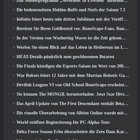
Das Sonderprogramm „Neverness To Everness“ informiert Spieler darüber, was sie bei der Veröffentlichung erwartet
Die bedeutendsten Helden-Buffs und Nerfs der Saison 7.5
Infinite feiert heute sein drittes Jubiläum mit der Veröffentlichung von SS12 Lunaria
Bereiten Sie Ihren Geldbeutel vor. RuneScape-Fans, RuneFest-Tickets stehen kurz vor dem Verkauf
In der Version von Wuthering Waves ist die Zeit gekommen, Aemeath zu retten 3.3 Aktualisieren
Werfen Sie einen Blick auf das Leben in Hethereau im Launch-Gameplay-Vorschauvideo von Neverness To Everness
HEAT-Details pünktlich zum geschlossenen Betatest
Die Finals kündigen die Esports-Saison im Wert von 200.000 US-Dollar an
War Robots feiert 12 Jahre mit dem Martian Robotic Games Event
Devilish Leagues VI von Old School RuneScape erscheint heute
Sie können The MONGIL herunterladen: Jetzt Star Dive-Client
Das April-Update von The First Descendant enthält Beta-Versionen neuer Endgame-Inhalte
Die visuelle Überarbeitung von Albion Online wurde mit dem heutigen Start des Radiant Wilds-Updates eingestellt
World eröffnet Registrierung für PC-Alpha-Tests
Delta Force Season Echo überarbeitet die Zero Dam-Karte und erweitert das Operations-Gameplay