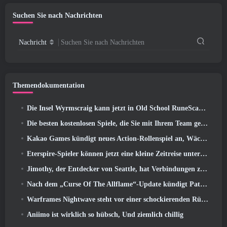
Suchen Sie nach Nachrichten
Nachricht
Suchen Sie nach Nachrichten
Themendokumentation
Die Insel Wyrmscraig kann jetzt in Old School RuneScape erkundet werden
Die besten kostenlosen Spiele, die Sie mit Ihrem Team genießen können (2026)
Kakao Games kündigt neues Action-Rollenspiel an, Wächterin
Eterspire-Spieler können jetzt eine kleine Zeitreise unternehmen … als Belohnung
Jimothy, der Entdecker von Seattle, hat Verbindungen zu ArenaNet, Also fügen sie es natürlich zu Guild Wars hinzu 2
Nach dem „Curse Of The Allflame“-Update kündigt Path of Exile mehrere Änderungen an, die auf Feedback basieren
Warframes Nightwave steht vor einer schockierenden Rückkehr
Aniimo ist wirklich so hübsch, Und ziemlich chillig