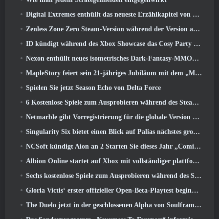
Digital Extremes enthüllt das neueste Erzählkapitel von Warframe mit neuen Anime-Shorts
Zenless Zone Zero Steam-Version während der Version angekündigt 2.8 Sonderprogramm
ID kündigt während des Xbox Showcase das Cosy Party Platformer-Spiel Totopia an, Startet Beta-Rekrutierung
Nexon enthüllt neues isometrisches Dark-Fantasy-MMORPG, Glut der Ungekrönten
MapleStory feiert sein 21-jähriges Jubiläum mit dem „Maple University Event“
Spielen Sie jetzt Season Echo von Delta Force
6 Kostenlose Spiele zum Ausprobieren während des Steam Medieval Fest
Netmarble gibt Vorregistrierung für die globale Version des Sci-Fi-MMORPG RF Online Next bekannt
Singularity Six bietet einen Blick auf Palias nächstes großes Update The Royal Highlands
NCSoft kündigt Aion an 2 Starten Sie dieses Jahr „Coming West“.
Albion Online startet auf Xbox mit vollständiger plattformübergreifender Wiedergabe
Sechs kostenlose Spiele zum Ausprobieren während des Steam Medieval Fest
Gloria Victis‘ erster offizieller Open-Beta-Playtest beginnt heute
The Duelo jetzt in der geschlossenen Alpha von Soulframe verfügbar