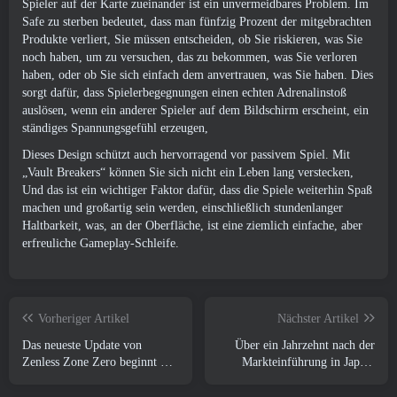
Spieler auf der Karte zueinander ist ein unvermeidbares Problem. Im
Safe zu sterben bedeutet, dass man fünfzig Prozent der mitgebrachten
Produkte verliert, Sie müssen entscheiden, ob Sie riskieren, was Sie
noch haben, um zu versuchen, das zu bekommen, was Sie verloren
haben, oder ob Sie sich einfach dem anvertrauen, was Sie haben. Dies
sorgt dafür, dass Spielerbegegnungen einen echten Adrenalinstoß
auslösen, wenn ein anderer Spieler auf dem Bildschirm erscheint, ein
ständiges Spannungsgefühl erzeugen,
Dieses Design schützt auch hervorragend vor passivem Spiel. Mit
„Vault Breakers“ können Sie sich nicht ein Leben lang verstecken,
Und das ist ein wichtiger Faktor dafür, dass die Spiele weiterhin Spaß
machen und großartig sein werden, einschließlich stundenlanger
Haltbarkeit, was, an der Oberfläche, ist eine ziemlich einfache, aber
erfreuliche Gameplay-Schleife.
Vorheriger Artikel
Nächster Artikel
Das neueste Update von
Über ein Jahrzehnt nach der
Zenless Zone Zero beginnt mit
Markteinführung in Japan,
der Lieferung des kostenlosen
Granblue Fantasy wird global
S-Rank-Charakters, Zhao