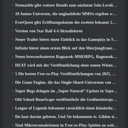
Netmarble gibt weitere Details zum nächsten Solo-Leveling-Spiel bekannt, Solo-Leveling: KARMA auf der Anime Expo
10 Anime-Universen, die unglaubliche MMOs ergeben würden
EverQuest gibt Eröffnungsdatum des zweiten bekannt 2026 Zeitlich begrenzter Erweiterungsserver
Version von Star Rail 4.4 Aktualisieren
Neuer Trailer bietet einen Einblick in das Gameplay in Silver Palace
Infinite bietet einen ersten Blick auf den Meerjungfrauen-ähnlichen Helden, der in SS13 erscheint: Nachlicht
Neues browserbasiertes Ragnarok-MMORPG, Ragnarok-Universum angekündigt
HEAT wird mit der Veröffentlichung einer neuen Wüstenkarte heißer
5 Die besten Free-to-Play-Veröffentlichungen von 2025, Lohnt es sich noch, in ihnen zu spielen? 2026?
Die Game Engine, die das Single-Shard-Universum von Eve Online antreibt, ist jetzt Open Source
Super Bugs dringen im „Super Natural“-Update in Super Animal Royale ein
Old School RuneScape veröffentlicht die Großmeisterquest „The Blood Moon Rises“., Eine 20-jährige Questreihe geht zu Ende
League of Legends bekommt tatsächlich einen klassischen Modus
Du hast darum gebeten, Und Sie bekommen es. Gilden sind jetzt in Eterspire verfügbar
Sind Mikrotransaktionen in Free-to-Play-Spielen zu weit gegangen??