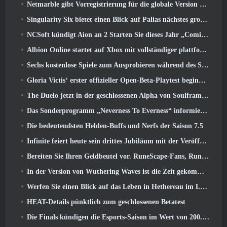
Netmarble gibt Vorregistrierung für die globale Version des Sci-Fi-MMORPG RF Online Next bekannt
Singularity Six bietet einen Blick auf Palias nächstes großes Update The Royal Highlands
NCSoft kündigt Aion an 2 Starten Sie dieses Jahr „Coming West“.
Albion Online startet auf Xbox mit vollständiger plattformübergreifender Wiedergabe
Sechs kostenlose Spiele zum Ausprobieren während des Steam Medieval Fest
Gloria Victis‘ erster offizieller Open-Beta-Playtest beginnt heute
The Duelo jetzt in der geschlossenen Alpha von Soulframe verfügbar
Das Sonderprogramm „Neverness To Everness“ informiert Spieler darüber, was sie bei der Veröffentlichung erwartet
Die bedeutendsten Helden-Buffs und Nerfs der Saison 7.5
Infinite feiert heute sein drittes Jubiläum mit der Veröffentlichung von SS12 Lunaria
Bereiten Sie Ihren Geldbeutel vor. RuneScape-Fans, RuneFest-Tickets stehen kurz vor dem Verkauf
In der Version von Wuthering Waves ist die Zeit gekommen, Aemeath zu retten 3.3 Aktualisieren
Werfen Sie einen Blick auf das Leben in Hethereau im Launch-Gameplay-Vorschauvideo von Neverness To Everness
HEAT-Details pünktlich zum geschlossenen Betatest
Die Finals kündigen die Esports-Saison im Wert von 200.000 US-Dollar an