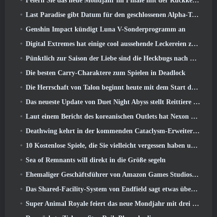
Feiern Sie das neue Mondjahr im Finale mit der Rückkehr des „Bank It Mode“
Last Paradise gibt Datum für den geschlossenen Alpha-Test bekannt
Genshin Impact kündigt Luna V-Sonderprogramm an
Digital Extremes hat einige cool aussehende Leckereien zur Feier des Mondneujahrs in Warframe zusammengestellt
Pünktlich zur Saison der Liebe sind die Heckbugs nach Trove zurückgekehrt
Die besten Carry-Charaktere zum Spielen in Deadlock
Die Herrschaft von Talon beginnt heute mit dem Start der Overwatch-Saison 1: Eroberung
Das neueste Update von Duet Night Abyss stellt Reittiere vor
Laut einem Bericht des koreanischen Outlets hat Nexon ein StarCraft-Shooter-Entwicklerteam zusammengestellt
Deathwing kehrt in der kommenden Cataclysm-Erweiterung nach Hearthstone zurück
10 Kostenlose Spiele, die Sie vielleicht vergessen haben und die am PvP-Fest von Steam teilnehmen
Sea of ​​Remnants will direkt in die Größe segeln
Ehemaliger Geschäftsführer von Amazon Games Studios übernimmt die Leitung des westlichen Verlagswesens von Aion 2
Das Shared-Facility-System von Endfield sagt etwas über Spieler aus
Super Animal Royale feiert das neue Mondjahr mit drei Wochen voller Super-Pferde-Events