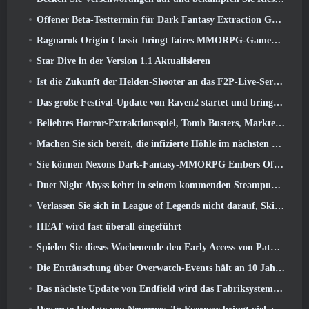
Offener Beta-Testtermin für Dark Fantasy Extraction Game bekannt gegeben, Nebelfall-Jäger
Ragnarok Origin Classic bringt faires MMORPG-Gameplay zurück und CBT erscheint im Juni 4
Star Dive in der Version 1.1 Aktualisieren
Ist die Zukunft der Helden-Shooter an das F2P-Live-Service-Modell gebunden??
Das große Festival-Update von Raven2 startet und bringt die neue Warlord-Klasse mit sich
Beliebtes Horror-Extraktionsspiel, Tomb Busters, Markteinführung im Westen
Machen Sie sich bereit, die infizierte Höhle im nächsten Update von Eterspire zu erkunden
Sie können Nexons Dark-Fantasy-MMORPG Embers Of The Uncrowned während des Steam Next Fest ausprobieren
Duet Night Abyss kehrt in seinem kommenden Steampunk-Update in den Frost von Icelake zurück
Verlassen Sie sich in League of Legends nicht darauf, Skins von Drittanbietern zu erhalten
HEAT wird fast überall eingeführt
Spielen Sie dieses Wochenende den Early Access von Path of Exile 2 kostenlos
Die Enttäuschung über Overwatch-Events hält an 10 Jahresjubiläum
Das nächste Update von Endfield wird das Fabriksystem verbessern