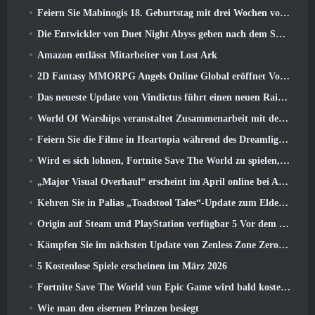
Feiern Sie Mabinogis 18. Geburtstag mit drei Wochen voller Events und Belohnungen
Die Entwickler von Duet Night Abyss geben nach dem Spiel-Update eine offizielle Stellungnahme zum jüngsten Malware-Vorfall ab
Amazon entlässt Mitarbeiter von Lost Ark
2D Fantasy MMORPG Angels Online Global eröffnet Vorregistrierung
Das neueste Update von Vindictus führt einen neuen Raid ein, bei dem Spieler gegen den Wächter von Caliburn antreten
World Of Warships veranstaltet Zusammenarbeit mit der schwedischen Heavy-Metal-Band Sabaton
Feiern Sie die Filme in Heartopia während des Dreamlight Cinematics Festivals
Wird es sich lohnen, Fortnite Save The World zu spielen, sobald es kostenlos ist??
„Major Visual Overhaul“ erscheint im April online bei Albion
Kehren Sie in Palias „Toadstool Tales“-Update zum Elderwood zurück
Origin auf Steam und PlayStation verfügbar 5 Vor dem März 23 Start
Kämpfen Sie im nächsten Update von Zenless Zone Zero um Ruhm im Hollow-Champion-Wettbewerb von New Eridu
5 Kostenlose Spiele erscheinen im März 2026
Fortnite Save The World von Epic Game wird bald kostenlos spielbar sein
Wie man den eisernen Prinzen besiegt