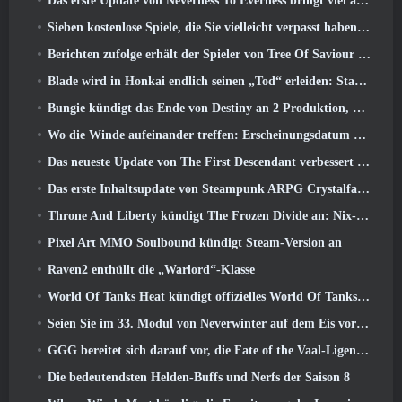
Das erste Update von Neverness To Everness bringt viel auf den Tisch
Sieben kostenlose Spiele, die Sie vielleicht verpasst haben und die Teil des Steam Ocean Fest sind
Berichten zufolge erhält der Spieler von Tree Of Saviour einen Sonderpreis für die Ausgabe von 100.000 US-Dollar im Spiel
Blade wird in Honkai endlich seinen „Tod“ erleiden: Star Rail-Version 4.3
Bungie kündigt das Ende von Destiny an 2 Produktion, während sie sich auf die Arbeit an neuen Projekten vorbereiten
Wo die Winde aufeinander treffen: Erscheinungsdatum der Erweiterung „Imperial Palace“ bekannt gegeben
Das neueste Update von The First Descendant verbessert den Farming-Loop und aktualisiert den Onslaught-Modus
Das erste Inhaltsupdate von Steampunk ARPG Crystalfall soll auf „wichtige Spielerbedenken“ eingehen
Throne And Liberty kündigt The Frozen Divide an: Nix-Update
Pixel Art MMO Soulbound kündigt Steam-Version an
Raven2 enthüllt die „Warlord“-Klasse
World Of Tanks Heat kündigt offizielles World Of Tanks an: HEAT-Startdatum
Seien Sie im 33. Modul von Neverwinter auf dem Eis vorsichtig, Beißende Kälte
GGG bereitet sich darauf vor, die Fate of the Vaal-Ligen von Path of Exile 2 vor der Veröffentlichung von Return Of The Ancients zu verschieben
Die bedeutendsten Helden-Buffs und Nerfs der Saison 8