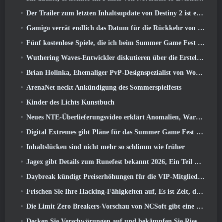
Der Trailer zum letzten Inhaltsupdate von Destiny 2 ist ein Aufschrei
Gamigo verrät endlich das Datum für die Rückkehr von Gloria Victis, Wird es das zweite Mal überleben??
Fünf kostenlose Spiele, die ich beim Summer Game Fest zu sehen hoffe
Wuthering Waves-Entwickler diskutieren über die Erstellung der Lahai-Roi-Mech-Kampfsequenz
Brian Holinka, Ehemaliger PvP-Designspezialist von World Of Warcraft, Tritt dem League Of Legends MMO-Team bei
ArenaNet neckt Ankündigung des Sommerspielfests
Kinder des Lichts Kunstbuch
Neues NTE-Überlieferungsvideo erklärt Anomalien, Warten, Und wie eine „geheime“ Organisation alles verfolgt
Digital Extremes gibt Pläne für das Summer Game Fest bekannt
Inhaltslücken sind nicht mehr so ​​schlimm wie früher
Jagex gibt Details zum Runefest bekannt 2026, Ein Teil der Feierlichkeiten zum 25-jährigen Jubiläum von RuneScape IP
Daybreak kündigt Preiserhöhungen für die VIP-Mitgliedschaft von „Herr der Ringe Online“ an
Frischen Sie Ihre Hacking-Fähigkeiten auf, Es ist Zeit, die Nachtstadt in stürmischen Wellen zu erkunden
Die Limit Zero Breakers-Vorschau von NCSoft gibt eine Vorstellung davon, was Sie vom bevorstehenden Prologue-Test erwarten können
Decken Sie Verschwörungen auf und bekämpfen Sie Riesenkatzen in Ihrer Freizeit im neuesten Update von Where Winds Meet