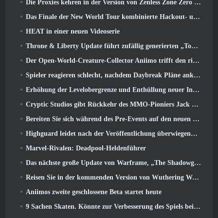
Die Proxies kehren in der Version von Zenless Zone Zero endlich nach Hause in die Sixth Street zurück 2.6 Aktualisieren
Das Finale der New World Tour kombinierte Hackout- und Orbitallaser
HEAT in einer neuen Videoserie
Throne & Liberty Update führt zufällig generierten „Tower of Greed“ ein
Der Open-World-Creature-Collector Aniimo trifft den richtigen Ton
Spieler reagieren schlecht, nachdem Daybreak Pläne ankündigt, Roadmaps für EverQuest und EQ2 zu überspringen
Erhöhung der Levelobergrenze und Enthüllung neuer Inhalte in Phantasy Star Online 2: NGS Headline Wave Stream
Cryptic Studios gibt Rückkehr des MMO-Pioniers Jack Emmert als CEO bekannt
Bereiten Sie sich während des Pre-Events auf den neuen Speed-Server von MU Online vor
Highguard leidet nach der Veröffentlichung überwiegend unter negativen Bewertungen
Marvel-Rivalen: Deadpool-Heldenführer
Das nächste große Update von Warframe, „The Shadowgrapher“ erscheint im März
Reisen Sie in der kommenden Version von Wuthering Waves in die verschneiten Länder der Roya Frostlands 3.1
Aniimos zweite geschlossene Beta startet heute
9 Sachen Skaten. Könnte zur Verbesserung des Spiels beitragen 2026