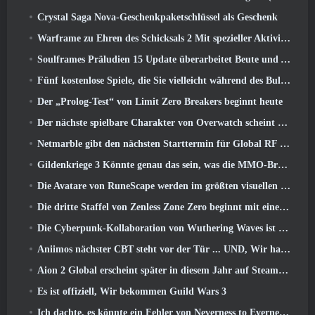
Crystal Saga Nova-Geschenkpaketschlüssel als Geschenk
Warframe zu Ehren des Schicksals 2 Mit spezieller Aktivität und Titel im Spiel
Soulframes Präludien 15 Update überarbeitet Beute und Angeln
Fünf kostenlose Spiele, die Sie vielleicht während des Bullet Fests ausprobieren möchten
Der „Prolog-Test“ von Limit Zero Breakers beginnt heute
Der nächste spielbare Charakter von Overwatch scheint ein überarbeiteter Cyborg-Verbrecherboss zu sein
Netmarble gibt den nächsten Starttermin für Global RF Online bekannt
Gildenkriege 3 Könnte genau das sein, was die MMO-Branche gerade braucht
Die Avatare von RuneScape werden im größten visuellen Update des Spiels der letzten zehn Jahre überarbeitet
Die dritte Staffel von Zenless Zone Zero beginnt mit einer Reise zu einer Bangboo-Insel im Himmel, Und zur Steam-Plattform
Die Cyberpunk-Kollaboration von Wuthering Waves ist genau das, was ich mir von meinen Videospiel-Crossover-Events erwarte
Aniimos nächster CBT steht vor der Tür ... UND, Wir haben ein offizielles Startfenster
Aion 2 Global erscheint später in diesem Jahr auf Steam und Purple
Es ist offiziell, Wir bekommen Guild Wars 3
Ich dachte, es könnte ein Fehler von Neverness to Everness sein, das Porsche Collab Gacha Event so früh zu veranstalten, Aber ich habe mich geirrt