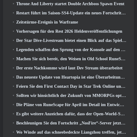
Throne And Liberty startet Double Archboss Spawn Event
Restart führt im Saison-SS4-Update ein neues Fortschrittssystem ein
Zeitstürme-Ereignis in Warframe
Vorhersagen für den Rest 2026 Heldenveröffentlichungen
Der Star Dive-Livestream bietet einen Blick auf das Spiel in Aktion vor der Veröffentlichung
Legenden schaffen den Sprung von der Konsole auf den PC
Machen Sie sich bereit, den Weisen in Old School RuneScape’s Leagues VI aus dem Käfig zu retten: Dämonische Pakte
Der erste Nachkomme wird laut Dev Stream überarbeitet
Das neueste Update von Heartopia ist eine Überarbeitung im Alice-im-Wunderland-Stil
Feiern Sie den First Contact Day in Star Trek Online und sichern Sie sich eine neue Version des Nobel Intel Battlecruiser
Sollten wir hinsichtlich der Zukunft von MMORPGs optimistisch sein??
Die Pläne von RuneScape für April im Detail im Entwicklervideo
Es gibt weitere Anzeichen dafür, dass der Open-World-Shooter StarCraft eine echte Sache sein könnte
Beschleunigen Sie den Fortschritt „NosFire“-Server jetzt in NosTale verfügbar
Wo Winde auf das schneebedeckte Liangzhou treffen, jetzt mit der Veröffentlichung der Version verfügbar 1.5