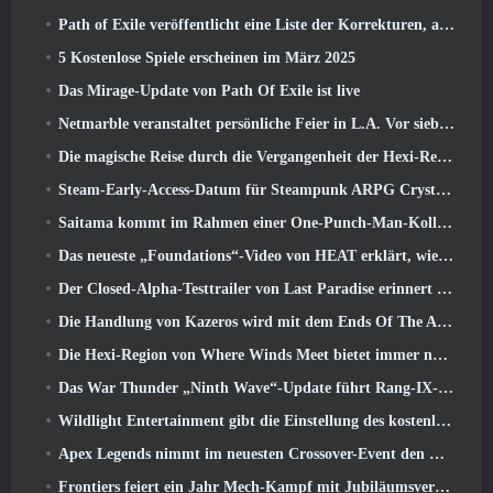
Path of Exile veröffentlicht eine Liste der Korrekturen, an denen nach dem Start von Mirage gearbeitet wird
5 Kostenlose Spiele erscheinen im März 2025
Das Mirage-Update von Path Of Exile ist live
Netmarble veranstaltet persönliche Feier in L.A. Vor sieben Todsünden: Origin-Start
Die magische Reise durch die Vergangenheit der Hexi-Region beginnt dort, wo heute Winde aufeinander treffen
Steam-Early-Access-Datum für Steampunk ARPG Crystalfall bekannt gegeben
Saitama kommt im Rahmen einer One-Punch-Man-Kollaborationsveranstaltung zu MapleStory
Das neueste „Foundations“-Video von HEAT erklärt, wie Agenten und Panzer zusammenarbeiten
Der Closed-Alpha-Testtrailer von Last Paradise erinnert uns daran, wie es wirklich ist, die Zombie-Apokalypse zu überleben
Die Handlung von Kazeros wird mit dem Ends Of The Abyss-Update von Lost Ark abgeschlossen
Die Hexi-Region von Where Winds Meet bietet immer noch das, was Spieler lieben, und ist gleichzeitig ein einzigartiges Erlebnis
Das War Thunder „Ninth Wave“-Update führt Rang-IX-Jets ein
Wildlight Entertainment gibt die Einstellung des kostenlosen Helden-Shooters Highguard bekannt
Apex Legends nimmt im neuesten Crossover-Event den Kampf mit dem Gundam-Universum auf
Frontiers feiert ein Jahr Mech-Kampf mit Jubiläumsveranstaltungen