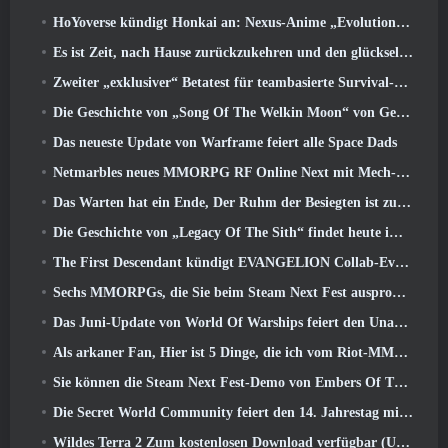
HoYoverse kündigt Honkai an: Nexus-Anime „Evolutionstest“
Es ist Zeit, nach Hause zurückzukehren und den glückseligen Rückzugsort dort wiederherzustellen, wo sich die Winde treffen
Zweiter „exklusiver“ Betatest für teambasierte Survival-Shooter-Zeitfresser angekündigt
Die Geschichte von „Song Of The Welkin Moon“ von Genshin Impact geht zu Ende.. Auf dem Mond
Das neueste Update von Warframe feiert alle Space Dads
Netmarbles neues MMORPG RF Online Next mit Mech-Thema wird weltweit eingeführt
Das Warten hat ein Ende, Der Ruhm der Besiegten ist zurückgekehrt
Die Geschichte von „Legacy Of The Sith“ findet heute im neuesten Update von SWTOR ihren Abschluss
The First Descendant kündigt EVANGELION Collab-Event an
Sechs MMORPGs, die Sie beim Steam Next Fest ausprobieren können
Das Juni-Update von World Of Warships feiert den Unabhängigkeitstag der USA mit einer neuen Erzählkampagne
Als arkaner Fan, Hier ist 5 Dinge, die ich vom Riot-MMO sehen möchte
Sie können die Steam Next Fest-Demo von Embers Of The Uncrowned Tomorrow vorab herunterladen
Die Secret World Community feiert den 14. Jahrestag mit einem Rätsel, das sie gemeinsam lösen müssen
Wildes Terra 2 Zum kostenlosen Download verfügbar (Und behalten) Für eine begrenzte Zeit