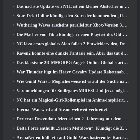
Das nächste Update von NTE ist ein kleiner Abstecher in ein Fantasy-Tabletop-Spiel
Star Trek Online kündigt den Start der kommenden „Undiscovered“-Staffel an
Wuthering Waves erscheint parallel zur Xbox-Version 3.5 Aktualisieren
Die Macher von Tibia kündigen neuen Playtest des Old-School-Zombie-MMORPGs an, Online bestehen bleiben
NC lässt erstes globales Aion fallen 2 Entwicklervideo, Details zum Spiel teilen
Raven2 könnte eine dunkle Fantasie sein, Aber das tut dem Sommerspaß keinen Abbruch
Das klassische 2D-MMORPG Angels Online Global startet heute
War Thunder fügt im Heavy Cavalry Update Raketenabwehrraketen und elektronische Unterstützungsmaßnahmen hinzu
Wie Guild Wars 3 Möglicherweise ist es auf der Suche nach Innovationen im MMO-Bereich
Voranmeldungen für Smilegates MIRESI sind jetzt möglich: Unsichtbare Zukunft
NC hat ein Magical-Girl-Rollenspiel im Anime-inspirierten Kunststil der 90er in Arbeit
Eternal War wird auf Steam weltweit verbreitet
Der erste Descendant feiert seinen 2. Jahrestag mit dem Descendant Fest 2026 Strom
Delta Force enthüllt „Season Meltdown“, Kündigt die Zusammenarbeit mit Rainbow Six Siege an
ArenaNet enthüllt ein auf Guild Wars basierendes Kartenspiel, Nebelgebunden