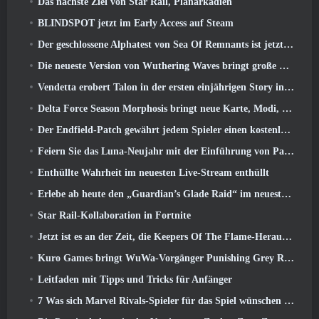
Das nächste Ziel von Star Rail, Planarkadien
BLINDSPOT jetzt im Early Access auf Steam
Der geschlossene Alphatest von Sea Of Remnants ist jetzt live
Die neueste Version von Wuthering Waves bringt große Lore-Drops und QoL-Änderungen
Vendetta erobert Talon in der ersten einjährigen Story in Overwatch zurück (Keine „2“, Blizzard lässt das fallen)
Delta Force Season Morphosis bringt neue Karte, Modi, Und von Spielern gewünschte Verbesserungen
Der Endfield-Patch gewährt jedem Spieler einen kostenlosen Sechs-Sterne-Charakter seiner Wahl
Feiern Sie das Luna-Neujahr mit der Einführung von Palia’s Winter Wonder: Riffrocin‘ Neujahrs-Update
Enthüllte Wahrheit im neuesten Live-Stream enthüllt
Erlebe ab heute den „Guardian’s Glade Raid“ im neuesten Update von Guild Wars 2
Star Rail-Kollaboration in Fortnite
Jetzt ist es an der Zeit, die Keepers Of The Flame-Herausforderungen in Path of Exile während Legacy Of Phrecia zu meistern
Kuro Games bringt WuWa-Vorgänger Punishing Grey Raven auf Steam
Leitfaden mit Tipps und Tricks für Anfänger
7 Was sich Marvel Rivals-Spieler für das Spiel wünschen 2026