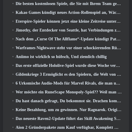
Die besten kostenlosen Spiele, die Sie mit Ihrem Team genießen können (2026)
Kakao Games kündigt neues Action-Rollenspiel an, Wächterin
Eterspire-Spieler können jetzt eine kleine Zeitreise unternehmen … als Belohnung
Jimothy, der Entdecker von Seattle, hat Verbindungen zu ArenaNet, Also fügen sie es natürlich zu Guild Wars hinzu 2
Nach dem „Curse Of The Allflame“-Update kündigt Path of Exile mehrere Änderungen an, die auf Feedback basieren
Warframes Nightwave steht vor einer schockierenden Rückkehr
Aniimo ist wirklich so hübsch, Und ziemlich chillig
Das erste offizielle Hololive-Spiel wurde diese Woche veröffentlicht
Gildenkriege 3 Ermöglicht es den Spielern, die Welt von Tyria zu erleben, bevor die Drachenältesten erwachten
6 Urkomische Audio-Mods für Marvel Rivals, die man unbedingt ausprobieren muss
Wer möchte ein RuneScape Monopoly-Spiel?? Weil man unterwegs ist
Du hast danach gefragt, Du bekommst sie. Drachen kommen online nach Albion
Keine Bezahlung, um zu gewinnen. Nur Ragnarok. Origin Classic erscheint im Juli 23
Das neueste Raven2-Update führt das Skill Awakening System ein, Geben Sie den Spielern mehr Möglichkeiten, ihre Fähigkeiten zu verbessern
Aion 2 Gründerpakete zum Kauf verfügbar, Komplett mit fünf Tagen Early Access