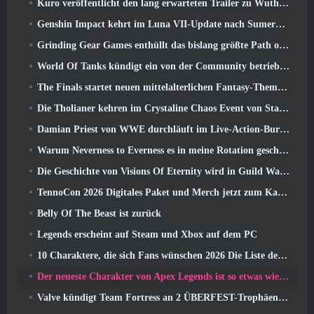
Kuro veröffentlicht den lang erwarteten Trailer zu Wuthering Waves Cyberpunk: Edgerunners Crossover
Genshin Impact kehrt im Luna VII-Update nach Sumeru zurück
Grinding Gear Games enthüllt das bislang größte Path of Exile II-Update, Rückkehr der Alten
World Of Tanks kündigt ein von der Community betriebenes WARRIORS-Turnier an
The Finals startet neuen mittelalterlichen Fantasy-Themenmodus „Dragon’s Claim“
Die Tholianer kehren im Crystaline Chaos Event von Star Trek Online zurück
Damian Priest von WWE durchläuft im Live-Action-Burst-Fest-Trailer von Delta Force eine Ausbildung im „The Loot Camp“.
Warum Neverness to Everness es in meine Rotation geschafft hat, Zur Zeit
Die Geschichte von Visions Of Eternity wird in Guild Wars fortgesetzt 2 Nächste Woche
TennoCon 2026 Digitales Paket und Merch jetzt zum Kauf verfügbar
Belly Of The Beast ist zurück
Legends erscheint auf Steam und Xbox auf dem PC
10 Charaktere, die sich Fans wünschen 2026 Die Liste der Marvel-Rivalen ist am höchsten und wie wahrscheinlich ist, dass sie eintreten
Der neueste Charakter von Apex Legends ist so etwas wie ein Geschwindigkeitsdämon
Valve kündigt Team Fortress an 2 ÜBERFEST-Trophäen-Design-Wettbewerb