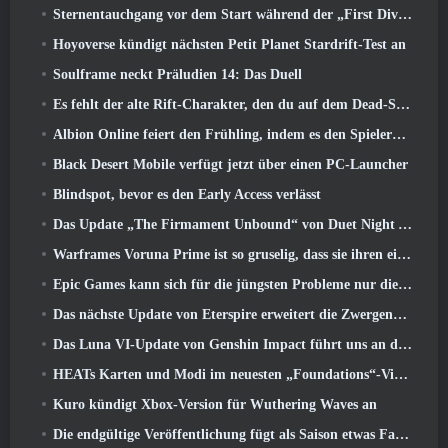
Sternentauchgang vor dem Start während der „First Dive Show“
Hoyoverse kündigt nächsten Petit Planet Stardrift-Test an
Soulframe neckt Präludien 14: Das Duell
Es fehlt der alte Rift-Charakter, den du auf dem Dead-Server zurückgelassen hast? Gamigo hat eine Lösung dafür
Albion Online feiert den Frühling, indem es den Spielern ein süßes Hasen-Reittier anbietet
Black Desert Mobile verfügt jetzt über einen PC-Launcher
Blindspot, bevor es den Early Access verlässt
Das Update „The Firmament Unbound“ von Duet Night Abyss schließt die Geschichte von Huaxu ab
Warframes Voruna Prime ist so gruselig, dass sie ihren eigenen Red-Band-Trailer bekommen hat
Epic Games kann sich für die jüngsten Probleme nur die Schuld geben
Das nächste Update von Eterspire erweitert die Zwergenminen und bietet eine vollständige Überarbeitung des Bosskampfs
Das Luna VI-Update von Genshin Impact führt uns an den Ort, von dem Mondstadt immer wieder spricht, den wir aber noch nie gesehen haben
HEATs Karten und Modi im neuesten „Foundations“-Video
Kuro kündigt Xbox-Version für Wuthering Waves an
Die endgültige Veröffentlichung fügt als Saison etwas Fantasie hinzu 10 Startet