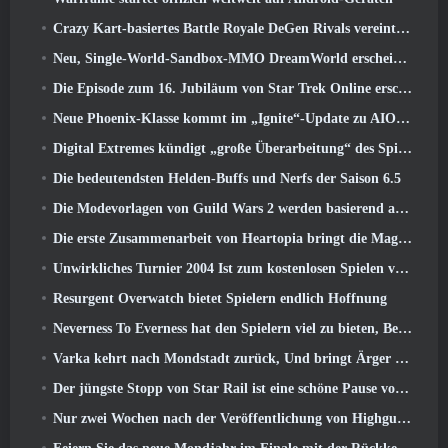
Crazy Kart-basiertes Battle Royale DeGen Rivals vereint all die Dinge, von denen Sie wahrscheinlich nicht wussten, dass Sie sie kombiniert haben wollten
Neu, Single-World-Sandbox-MMO DreamWorld erscheint im Early Access auf Steam
Die Episode zum 16. Jubiläum von Star Trek Online erscheint als Teil des „Corruption“-Updates
Neue Phoenix-Klasse kommt im „Ignite“-Update zu AION Classic EU
Digital Extremes kündigt „große Überarbeitung“ des Spielerfortschrittssystems von Soulframe an
Die bedeutendsten Helden-Buffs und Nerfs der Saison 6.5
Die Modevorlagen von Guild Wars 2 werden basierend auf dem Feedback der Spieler überarbeitet
Die erste Zusammenarbeit von Heartopia bringt die Magie der Freundschaft meines kleinen Ponys
Unwirkliches Turnier 2004 Ist zum kostenlosen Spielen verfügbar und Epic wird niemanden deswegen verklagen
Resurgent Overwatch bietet Spielern endlich Hoffnung
Neverness To Everness hat den Spielern viel zu bieten, Besonders lustig
Varka kehrt nach Mondstadt zurück, Und bringt Ärger mit sich im Luna V-Update von Genshin Impact
Der jüngste Stopp von Star Rail ist eine schöne Pause vom Trauma
Nur zwei Wochen nach der Veröffentlichung von Highguard gibt Wildlight Entertainment Entlassungen bekannt