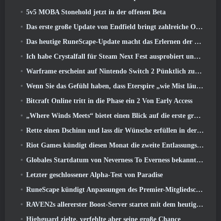
5v5 MOBA Stonehold jetzt in der offenen Beta
Das erste große Update von Endfield bringt zahlreiche Optimierungen mit sich
Das heutige RuneScape-Update macht das Erlernen der ursprünglichen Kampfstile des MMORPGs einfacher
Ich habe Crystalfall für Steam Next Fest ausprobiert und das habe ich gelernt
Warframe erscheint auf Nintendo Switch 2 Pünktlich zum nächsten großen Update, Der Schattengraph
Wenn Sie das Gefühl haben, dass Eterspire „wie Mist läuft“, Der Creative Director sagt, dass dies nicht mehr der Fall sei
Bitcraft Online tritt in die Phase ein 2 Von Early Access
„Where Winds Meets“ bietet einen Blick auf die erste große Erweiterung im Hexi-Livestream
Rette einen Dschinn und lass dir Wünsche erfüllen in der Mirage League von Path Of Exile
Riot Games kündigt diesen Monat die zweite Entlassungsserie an
Globales Startdatum von Neverness To Everness bekannt gegeben
Letzter geschlossener Alpha-Test von Paradise
RuneScape kündigt Anpassungen des Premier-Mitgliedschaftsmodells an, um den jüngsten Änderungen am MMORPG Rechnung zu tragen
RAVEN2s allererster Boost-Server startet mit dem heutigen Update
Highguard zielte, verfehlte aber seine große Chance