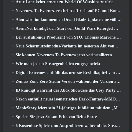
Azur Lane kehrt erneut zu World Of Warships zurück
Neverness To Everness erscheint offiziell auf PC und Konsolen
Aion wird im kommenden Dread Blade-Update eine völlig neue Klasse erhalten
ArenaNet kündigt den Start von Guild Wars Reforged Mobile an
Der ausführende Produzent von STO, Thomas Marrone, und der Creative Director von Neverwinter, Randy Mosiondz, diskutieren über die Spiele und die Zukunft von Cryptic
Neue Scharmützelmodus-Variante im neuesten Akt von Valorant eingeführt
Sie können Neverness To Everness jetzt vorinstallieren
Wie man jedem Strategenhelden entgegenwirkt
Digital Extremes enthüllt das neueste Erzählkapitel von Warframe mit neuen Anime-Shorts
Zenless Zone Zero Steam-Version während der Version angekündigt 2.8 Sonderprogramm
ID kündigt während des Xbox Showcase das Cosy Party Platformer-Spiel Totopia an, Startet Beta-Rekrutierung
Nexon enthüllt neues isometrisches Dark-Fantasy-MMORPG, Glut der Ungekrönten
MapleStory feiert sein 21-jähriges Jubiläum mit dem „Maple University Event“
Spielen Sie jetzt Season Echo von Delta Force
6 Kostenlose Spiele zum Ausprobieren während des Steam Medieval Fest