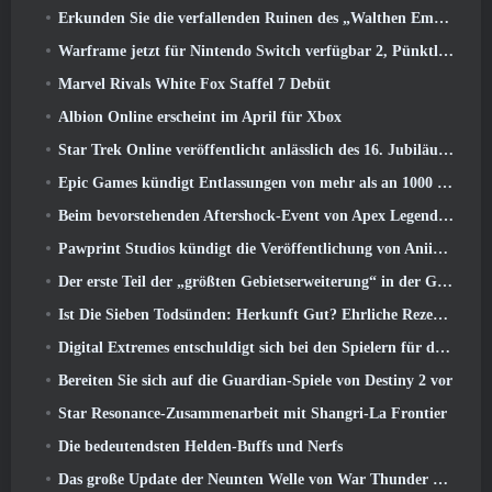
Erkunden Sie die verfallenden Ruinen des „Walthen Empire“ im nächsten großen Update von RAVEN2
Warframe jetzt für Nintendo Switch verfügbar 2, Pünktlich zum Start von Shadowgrapher
Marvel Rivals White Fox Staffel 7 Debüt
Albion Online erscheint im April für Xbox
Star Trek Online veröffentlicht anlässlich des 16. Jubiläums eine Minidokumentation über die Ursprünge der Föderation
Epic Games kündigt Entlassungen von mehr als an 1000 Mitarbeiter, Unter Berufung auf „Abschwung im Fortnite-Engagement“
Beim bevorstehenden Aftershock-Event von Apex Legends wird es elektrisierend
Pawprint Studios kündigt die Veröffentlichung von Aniimo für PlayStation an 5 Und der Epic Games Store bei Markteinführungen
Der erste Teil der „größten Gebietserweiterung“ in der Geschichte von RuneScape startet heute
Ist Die Sieben Todsünden: Herkunft Gut? Ehrliche Rezension
Digital Extremes entschuldigt sich bei den Spielern für den durch „schändliche Einladungen“ in Warframe verursachten Stress
Bereiten Sie sich auf die Guardian-Spiele von Destiny 2 vor
Star Resonance-Zusammenarbeit mit Shangri-La Frontier
Die bedeutendsten Helden-Buffs und Nerfs
Das große Update der Neunten Welle von War Thunder verbessert das Aussehen von Seeschlachten mit verbesserter Wasservisualisierung