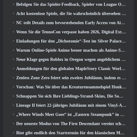
Befolgen Sie das Spieler-Feedback, Spieler von League Of Legends Classic müssen nicht für klassische Skins bezahlen
Acht kostenlose Spiele, die Sie wahrscheinlich übersehen haben und die Teil von Steams Train Fest sind
NC teilt Details zum bevorstehenden Early Access von Aion 2 mit
Wenn Sie die TennoCon verpasst haben 2026, Digital Extremes teilt alle Panels
Einladungen für den „Dichotomie“-Test im Silver Palace gehen raus
Warum Online-Spiele Anime besser machen als Anime-Spiele
Neue Klage gegen Roblox in Oregon wegen angeblichem Kinderpflegevorfall eingereicht
Anmeldungen für den globalen MapleStory Classic World Second Closed Test
Zenless Zone Zero feiert sein zweites Jubiläum, indem es Spielern die Wahl zwischen einem kostenlosen S-Rank-Agenten bietet
Vorschau: Was Sie über das Kreaturensammelspiel Honkai von HoYoverse wissen sollten: Link-Seele
Schnappen Sie sich Ihre Lieblings-Strand-Skins, Die Sommerspiele sind zu Overwatch zurückgekehrt
Lineage II feiert 22-jähriges Jubiläum mit einem Vinyl-Album in Collector’s Edition
„Where Winds Meet Goes“ ist „Eastern Steampunk“ in der Version 2.0
Der neueste Modus von The First Descendant vereint schwierige Void-Intercept-Kämpfe und die Tiefen
Riot gibt endlich den Starttermin für den klassischen Modus von League of Legends bekannt