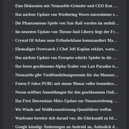
Eine Diskussion mit Netmarble-Gründer und CEO Ken Kim über MONGIL: Sternentauchen
Das nächste Update von Wuthering Waves unternimmt eine Reise zur „dunklen Seite“
Die Phantasmoon-Spiele von Star Rail wurden im enthüllt 4.1 Sonderprogramm
Im neuesten Update von Throne And Liberty liegt der Frühling in der Luft
Crystal Of Atlans neue Erfinderklasse kommandiert Magitech-Mechs im Kampf
Ehemaliger Overwatch 2 Chef Jeff Kaplan erklärt, warum er Blizzard zugelassen hat
Das nächste Update von Eterspire schickt Spieler in die Zwergenminen
Der letzte geschlossene Alpha-Trailer von Last Paradise ist ein kleines, aber erschreckendes Kunstwerk
Netmarble gibt Veröffentlichungstermin für das Monsterzähmungs-Action-Rollenspiel Mongil bekannt: Sternentauchen
Feiern 9 Jahre PUBG mit einem Monat voller besonderer Aktivitäten
Nexon eröffnet Anmeldungen für den geschlossenen Online-Test von MapleStory Classic World im April
Das First Descendant-März-Update zur Neuausrichtung von Sharen und zur Einführung neuer Inhalte
Wo Winde auf Weißkronenfestung-Questführer treffen
Warframe bereitet sich darauf vor, die Glückszahl zu feiern 13 Mit Jubiläumsveranstaltungen
Google kündigt Änderungen an Android an, Anlässlich der Rückkehr von Fortnite in den Play Store