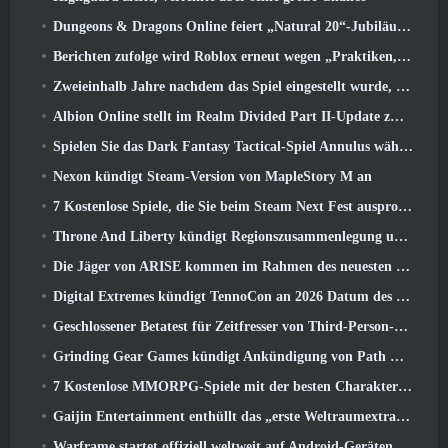
Dungeons & Dragons Online feiert „Natural 20“-Jubiläum mit besonderen Quests und Belohnungen
Berichten zufolge wird Roblox erneut wegen „Praktiken, die Kinder gefährden und ausbeuten“ verklagt
Zweieinhalb Jahre nachdem das Spiel eingestellt wurde, Gamigo neckt die Rückkehr des mittelalterlichen MMO Glory Victis
Albion Online stellt im Realm Divided Part II-Update zwei wichtige Fraktionskriegsfunktionen vor
Spielen Sie das Dark Fantasy Tactical-Spiel Annulus während des Steam Next Fest
Nexon kündigt Steam-Version von MapleStory M an
7 Kostenlose Spiele, die Sie beim Steam Next Fest ausprobieren können
Throne And Liberty kündigt Regionszusammenlegung und Serverkonsolidierung an
Die Jäger von ARISE kommen im Rahmen des neuesten Kooperationsevents nach Fortnite
Digital Extremes kündigt TennoCon an 2026 Datum des Ticketverkaufs
Geschlossener Betatest für Zeitfresser von Third-Person-Shootern angekündigt
Grinding Gear Games kündigt Ankündigung von Path Of Exile an
7 Kostenlose MMORPG-Spiele mit der besten Charakteranpassung
Gaijin Entertainment enthüllt das „erste Weltraumextraktions-Actionspiel“ Star Wrath
Warframe startet offiziell weltweit auf Android-Geräten