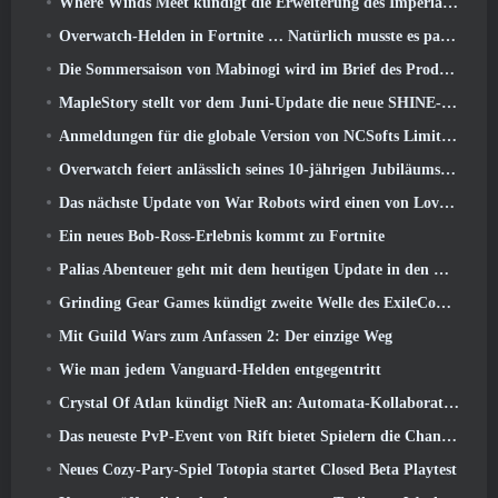
Where Winds Meet kündigt die Erweiterung des Imperial Palace an und teilt eine „massive“ Content-Roadmap mit
Overwatch-Helden in Fortnite … Natürlich musste es passieren
Die Sommersaison von Mabinogi wird im Brief des Produzenten enthüllt
MapleStory stellt vor dem Juni-Update die neue SHINE-Klasse vor
Anmeldungen für die globale Version von NCSofts Limit Zero Breakers „Prologue Test“ sind im Gange
Overwatch feiert anlässlich seines 10-jährigen Jubiläums „Ein Jahrzehnt der Helden“.
Das nächste Update von War Robots wird einen von Lovecraft inspirierten Scharfschützen vorstellen
Ein neues Bob-Ross-Erlebnis kommt zu Fortnite
Palias Abenteuer geht mit dem heutigen Update in den Royal Highlands weiter
Grinding Gear Games kündigt zweite Welle des ExileCon-Ticketverkaufs an
Mit Guild Wars zum Anfassen 2: Der einzige Weg
Wie man jedem Vanguard-Helden entgegentritt
Crystal Of Atlan kündigt NieR an: Automata-Kollaborationsveranstaltung
Das neueste PvP-Event von Rift bietet Spielern die Chance, bis zu zu gewinnen 4000 Credits und ein neuer Titel
Neues Cozy-Pary-Spiel Totopia startet Closed Beta Playtest