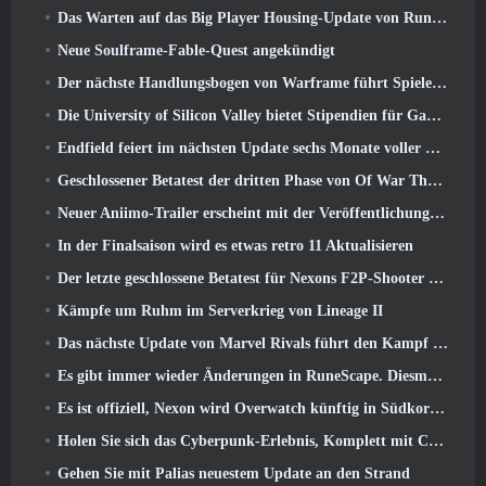
Das Warten auf das Big Player Housing-Update von RuneScape hat ein Ende
Neue Soulframe-Fable-Quest angekündigt
Der nächste Handlungsbogen von Warframe führt Spieler zu einer völlig neuen Sternenkarte, Das Tau-System
Die University of Silicon Valley bietet Stipendien für Gaming an und einige der Anforderungen sind interessant
Endfield feiert im nächsten Update sechs Monate voller Fabriken und Seilrutschen
Geschlossener Betatest der dritten Phase von Of War Thunder Infantry Battles angekündigt
Neuer Aniimo-Trailer erscheint mit der Veröffentlichung des neuesten geschlossenen Betatests
In der Finalsaison wird es etwas retro 11 Aktualisieren
Der letzte geschlossene Betatest für Nexons F2P-Shooter Sudden Attack Zero Point hat heute begonnen
Kämpfe um Ruhm im Serverkrieg von Lineage II
Das nächste Update von Marvel Rivals führt den Kampf zu den Göttern
Es gibt immer wieder Änderungen in RuneScape. Diesmal handelt es sich um Spielerunterkünfte
Es ist offiziell, Nexon wird Overwatch künftig in Südkorea veröffentlichen
Holen Sie sich das Cyberpunk-Erlebnis, Komplett mit Cyberpsychose, Im nächsten Crossover-Event von Apex Legends
Gehen Sie mit Palias neuestem Update an den Strand