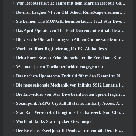
War Robots feiert 12 Jahre mit dem Martian Robotic Games Event
Devilish Leagues VI von Old School RuneScape erscheint heute
Sie können The MONGIL herunterladen: Jetzt Star Dive-Client
Das April-Update von The First Descendant enthält Beta-Versionen neuer Endgame-Inhalte
Die visuelle Überarbeitung von Albion Online wurde mit dem heutigen Start des Radiant Wilds-Updates eingestellt
World eröffnet Registrierung für PC-Alpha-Tests
Delta Force Season Echo überarbeitet die Zero Dam-Karte und erweitert das Operations-Gameplay
Wie man jedem Duellantenhelden entgegentritt
Das nächste Update von Endfield führt den Kampf zu Nefarith
Die neue saisonale Mechanik von Infinite SS12 Lunaria ist eine der „größten Ergänzungen“ des Spiels
Die Entwickler von Star Dive beantworten Spielerfragen im Überraschungs-Livestream
Steampunk ARPG Crystalfall startet im Early Access, Aber nicht ohne ein paar Macken
Star Rail-Version 4.2 Bringt uns Lichtschwert, Nun-Chuck, Schlagzeuger-Wegbereiter und ein Emanator der Hochstimmung
World of Tanks-Starterpaket-Gewinnspiel
Der Brief des EverQuest II-Produzenten enthält Details zum Time-Locked-Erweiterungsserver