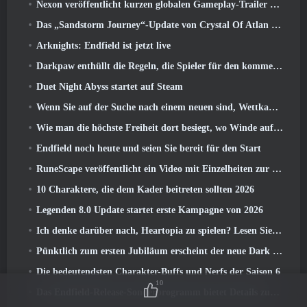
Nexon veröffentlicht kurzen globalen Gameplay-Trailer zu MapleStory Classic World
Das „Sandstorm Journey“-Update von Crystal Of Atlan erhöht die Levelobergrenze auf 70
Arknights: Endfield ist jetzt live
Darkpaw enthüllt die Regeln, die Spieler für den kommenden Frostreaver-Server von EverQuest gewählt haben
Duet Night Abyss startet auf Steam
Wenn Sie auf der Suche nach einem neuen sind, Wettkampfsportspiel, Der geschlossene Betatest von Freestyle Football 2 Ist auf dem Weg
Wie man die höchste Freiheit dort besiegt, wo Winde aufeinander treffen
Endfield noch heute und seien Sie bereit für den Start
RuneScape veröffentlicht ein Video mit Einzelheiten zur „ehrgeizigen Reihe von Inhaltsaktualisierungen“
10 Charaktere, die dem Kader beitreten sollten 2026
Legenden 8.0 Update startet erste Kampagne von 2026
Ich denke darüber nach, Heartopia zu spielen? Lesen Sie dies zuerst
Pünktlich zum ersten Jubiläum erscheint der neue Dark Lancer von Blade & Soul Neo
Die bedeutendsten Charakter-Buffs und Nerfs der Saison 6
10
Das Endfield-Release-Sonderprogramm bietet Details zum Monetarisierungssystem des Spiels