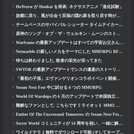
HoYverse が Honkai を発表: ネクサスアニメ「進化試験」
故郷に戻り、風が出会う至福の隠れ家を取り戻す時が来ました
チームベースのサバイバル シューター タイムテイカー向けの 2 回目の「独占」ベータ テストが発表
原神のソング・オブ・ザ・ウェルキン・ムーンのストーリーラインが終わりを迎えます。. オン・ザ・ムーン
Warframe の最新アップデートはすべての宇宙お父さんを祝う
Netmarble の新しいメカをテーマにした MMORPG RF オンラインが次に世界的に開始
待ちは終わりました, 敗者の栄光が戻ってきた
SWTOR の最新アップデートでシスの遺産のストーリーラインが本日終結を迎える
「最初の子孫」エヴァンゲリオンコラボイベント開催決定
Steam Next Fest 中に試せる 6 つの MMORPG
World Of Warships の 6 月のアップデートで米国独立記念日を新しいナラティブ キャンペーンで祝う
難解なファンとして, こちらです 5 ライオット MMO に見たいもの
Ember Of The Uncrowned Tomorrow の Steam Next Fest デモを事前ダウンロードできます
Secret World コミュニティが 14 周年を祝い、一緒に解決しなければならない謎を発表
ワイルドテラ 2 無料でダウンロード可能 (そしてキープ) 期間限定