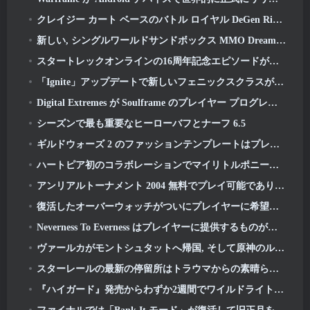
クレイジー カート ベースのバトル ロイヤル DeGen Rivals は、おそらくあなたが組み合わせたくないものをすべて組み合わせています
新しい, シングルワールドサンドボックス MMO DreamWorld が Steam 早期アクセスに登場
スタートレックオンラインの16周年記念エピソードが「コラプション」アップデートの一環としてドロップされる
「Ignite」アップデートで新しいフェニックスクラスがAION Classic EUに登場
Digital Extremes が Soulframe のプレイヤー プログレッション システムの「大規模なリワーク」を発表
シーズンで最も重要なヒーローバフとナーフ 6.5
ギルドウォーズ 2 のファッションテンプレートはプレイヤーのフィードバックに基づいて作り直されています
ハートピア初のコラボレーションでマイリトルポニーの友情の魔法が生まれる
アンリアルトーナメント 2004 無料でプレイ可能であり、エピックはそれに関して誰も訴訟を起こすつもりはありません
復活したオーバーウォッチがついにプレイヤーに希望を与える
Neverness To Everness はプレイヤーに提供するものがたくさんあります, 特に楽しい
ヴァールカがモントシュタットへ帰国, そして原神のルナVアップデートで彼に問題をもたらす
スターレールの最新の停留所はトラウマからの素晴らしい休息です
『ハイガード』発売からわずか2週間でワイルドライト・エンターテインメントが人員削減を発表