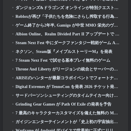
ダンジョンズ&ドラゴンズ オンラインが特別クエストと報酬で「Natural 20」周年を祝う
Robloxが再び「子供たちを危険にさらし搾取する行為」で訴えられていると報じられている
ゲーム終了から2年半, Gamigo が中世 MMO 栄光のヴィクティスの復活を予告
Albion Online、Realm Divided Part II アップデートで 2 つの主要な派閥戦争機能を導入
Steam Next Fest 中にダークファンタジー戦術ゲーム Annulus をプレイ
ネクソン、Steam版『メイプルストーリーM』を発表
7 Steam Next Fest で試せる基本プレイ無料のゲーム
Throne And Liberty がリージョンの統合とサーバーの統合を発表
ARISEのハンターが最新コラボイベントでフォートナイトに登場
Digital Extremes が TennoCon を発表 2026 チケット発売日
サードパーソンシューティングのタイムテイカー向けにクローズドベータテストが発表
Grinding Gear Games が Path Of Exile の発表を予告
7 最高のキャラクターカスタマイズを備えた無料の MMORPG ゲーム
ガイジンエンターテインメントが「史上初の宇宙抽出アクションゲーム」Star Wrathを公開
Warframe が Android デバイスで世界的に正式にリリースされる