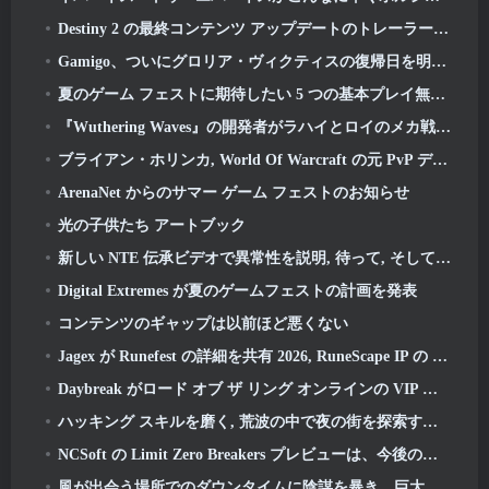
Destiny 2 の最終コンテンツ アップデートのトレーラーは雄叫びを上げています
Gamigo、ついにグロリア・ヴィクティスの復帰日を明らかに, 二度目も生き残れるか?
夏のゲーム フェストに期待したい 5 つの基本プレイ無料ゲーム
『Wuthering Waves』の開発者がラハイとロイのメカ戦闘シーケンスの作成について議論
ブライアン・ホリンカ, World Of Warcraft の元 PvP デザイン スペシャリスト, リーグ・オブ・レジェンド MMO チームに参加
ArenaNet からのサマー ゲーム フェストのお知らせ
光の子供たち アートブック
新しい NTE 伝承ビデオで異常性を説明, 待って, そして、ある「秘密」組織がすべてを追跡する方法
Digital Extremes が夏のゲームフェストの計画を発表
コンテンツのギャップは以前ほど悪くない
Jagex が Runefest の詳細を共有 2026, RuneScape IP の 25 周年記念式典の一環
Daybreak がロード オブ ザ リング オンラインの VIP メンバーシップの値上げを発表
ハッキング スキルを磨く, 荒波の中で夜の街を探索する時間です
NCSoft の Limit Zero Breakers プレビューは、今後のプロローグ テストに何が期待できるかを示しています
風が出会う場所でのダウンタイムに陰謀を暴き、巨大な猫と戦いましょうの最新アップデート