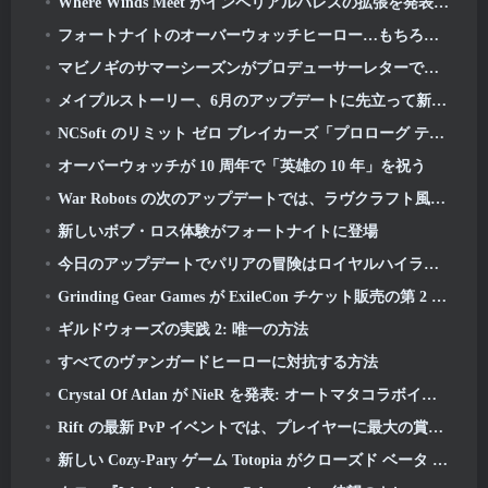
Where Winds Meet がインペリアルパレスの拡張を発表し、「大規模な」コンテンツのロードマップを共有
フォートナイトのオーバーウォッチヒーロー…もちろんそれは起こるべくして起こった
マビノギのサマーシーズンがプロデューサーレターで明らかに
メイプルストーリー、6月のアップデートに先立って新しいSHINEクラスを予告
NCSoft のリミット ゼロ ブレイカーズ「プロローグ テスト」のグローバル バージョンへのサインアップが進行中です
オーバーウォッチが 10 周年で「英雄の 10 年」を祝う
War Robots の次のアップデートでは、ラヴクラフト風のスナイパーが登場します
新しいボブ・ロス体験がフォートナイトに登場
今日のアップデートでパリアの冒険はロイヤルハイランドで続きます
Grinding Gear Games が ExileCon チケット販売の第 2 弾を発表
ギルドウォーズの実践 2: 唯一の方法
すべてのヴァンガードヒーローに対抗する方法
Crystal Of Atlan が NieR を発表: オートマタコラボイベント
Rift の最新 PvP イベントでは、プレイヤーに最大の賞金を獲得するチャンスが提供されます 4000 クレジットと新しいタイトル
新しい Cozy-Pary ゲーム Totopia がクローズド ベータ プレイテストを開始