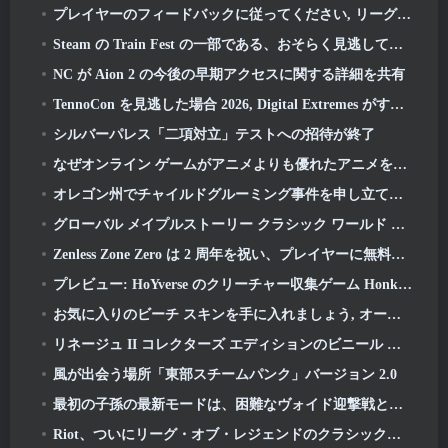
プレイヤーのフィードバックに従ってください, リーグ・オブ・レジェンドのクラシックプレイヤーはクラシックスキンにお金を払う必要がありません
Steam の Train Fest の一部である、おそらく見逃している 8 つの無料プレイ ゲーム
NC が Aion 2 の今後の早期アクセスに関する詳細を共有
TennoCon を見逃した場合 2026, Digital Extremes がすべてのパネルを共有
シルバーパレス「二項対立」テストへの招待が終了
なぜオンライン ゲームがアニメよりも優れたアニメを作るのか
オレゴン州でチャイルドグルーミング事件を申し立て、Robloxに対して新たな訴訟を起こす
グローバル メイプルストーリー クラシック ワールド セカンド クローズド テストへのサインアップ
Zenless Zone Zero は 2 周年を祝い、プレイヤーに無料の S ランク エージェントの選択を提供します
プレビュー: HoYverse のクリーチャー収集ゲーム Honkai について知っておくべきこと: リンクソウル
お気に入りのビーチ スキンを手に入れましょう, オーバーウォッチに夏のゲームが帰ってきた
リネージュ II コレクターズ エディションのビニール アルバムで 22 周年を祝う
風が出会う場所「東部スチームパンク」バージョン 2.0
最初の子孫の最新モードは、困難なヴォイド迎撃戦と深層を融合させます
Riot、ついにリーグ・オブ・レジェンドのクラシックモードの発売日を明らかに