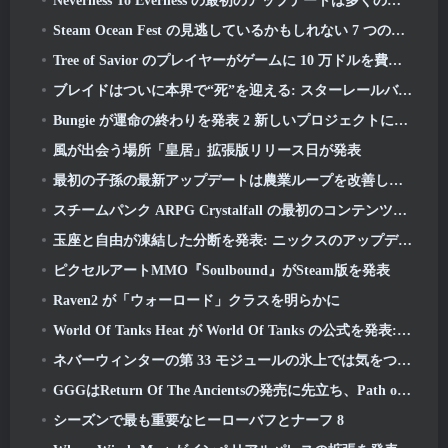
Neverness To Everness の最初のアップデートは多くのことをもたらす
Steam Ocean Fest の見逃しているかもしれない 7 つの無料プレイ ゲーム
Tree of Savior のプレイヤーがゲームに 10 万ドルを費やして特別賞を獲得したと伝えられている
ブレイドはついに本界で“死”を迎える: スターレールバージョン 4.3
Bungie が運命の終わりを発表 2 新しいプロジェクトに取り組む準備中の生産
風が出会う場所「皇居」拡張版リリース日が発表
最初の子孫の最新アップデートは農業ループを改善し、猛攻撃モードを更新します
スチームパンク ARPG Crystalfall の最初のコンテンツ更新で「主要プレイヤーの懸念」に対処
玉座と自由が凍結した分断を発表: ニックスのアップデート
ピクセルアートMMO『Soulbound』がSteam版を発表
Raven2 が「ウォーロード」クラスを明らかに
World Of Tanks Heat が World Of Tanks の公式を発表: HEAT発売日
ネバーウィンターの第 33 モジュールの氷上では気をつけてください, 刺すような寒さ
GGGはReturn Of The Ancientsの発売に先立ち、Path of Exile 2のVaal Leagueの運命を動かす準備をしている
シーズンで最も重要なヒーローバフとナーフ 8