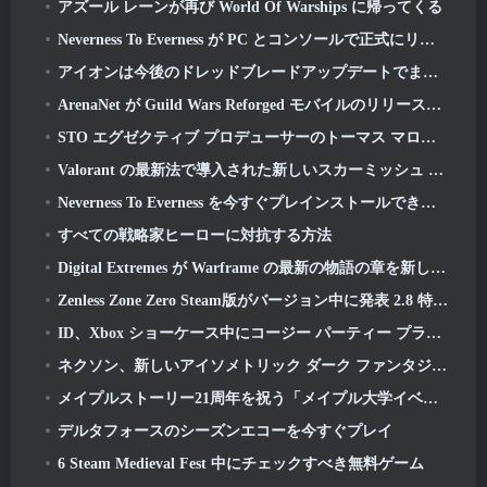
アズール レーンが再び World Of Warships に帰ってくる
Neverness To Everness が PC とコンソールで正式にリリース
アイオンは今後のドレッドブレードアップデートでまったく新しいクラスを取得します
ArenaNet が Guild Wars Reforged モバイルのリリースを発表
STO エグゼクティブ プロデューサーのトーマス マローネとネバーウィンター クリエイティブ ディレクターのランディ モションズがゲームと Cryptic の将来について語る
Valorant の最新法で導入された新しいスカーミッシュ モードのバリアント
Neverness To Everness を今すぐプレインストールできます
すべての戦略家ヒーローに対抗する方法
Digital Extremes が Warframe の最新の物語の章を新しいアニメ短編で公開
Zenless Zone Zero Steam版がバージョン中に発表 2.8 特別プログラム
ID、Xbox ショーケース中にコージー パーティー プラットフォーマー ゲーム Totopia を発表, ベータ版の募集を開始
ネクソン、新しいアイソメトリック ダーク ファンタジー MMORPG を発表, 無冠の残り火
メイプルストーリー21周年を祝う「メイプル大学イベント」
デルタフォースのシーズンエコーを今すぐプレイ
6 Steam Medieval Fest 中にチェックすべき無料ゲーム