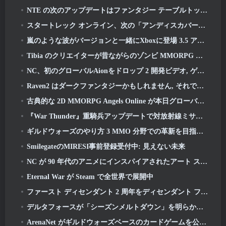
NTE の次のアップデートはファンタジー テーブルトップ ゲームに少し寄り道します
スタートレック オンライン、次の「アンディスカバード」シーズンの開始を発表
嵐のような波がバージョンと一緒にXboxに登場 3.5 アップデート
Tibia のクリエイターが昔ながらのゾンビ MMORPG の新しいプレイテストを発表, オンラインで維持
NC、初のグローバルAionをドロップ 2 開発ビデオ, ゲームの詳細を共有する
Raven2 はダークファンタジーかもしれません, それでも夏の楽しみは終わりません
古典的な 2D MMORPG Angels Online が本日グローバルで開始
『War Thunder』重騎兵アップデートで対放射線ミサイルと電子支援手段を追加
ギルドウォーズのやり方 3 MMO 分野での革新を目指しているかもしれない
SmilegateのMIRESI事前登録受付中: 見えない未来
NC が 90 年代のアニメにインスパイアされたアート スタイルを取り入れた魔法少女 RPG を開発中
Eternal War が Steam で全世界で展開中
ファースト ディセンダント 2 周年をディセンダント フェストで祝う 2026 ストリーム
デルタフォースが「シーズンメルトダウン」を明らかに, レインボーシックス シージコラボを発表
ArenaNet がギルドウォーズベースのカードゲームを公開, ミストバウンド