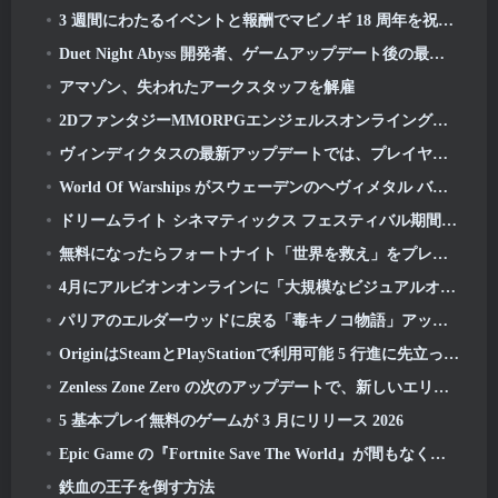
3 週間にわたるイベントと報酬でマビノギ 18 周年を祝いましょう
Duet Night Abyss 開発者、ゲームアップデート後の最近のマルウェア事件について公式声明を発表
アマゾン、失われたアークスタッフを解雇
2DファンタジーMMORPGエンジェルスオンライングローバル事前登録開始
ヴィンディクタスの最新アップデートでは、プレイヤーがカリバーンの守護者と対戦する新しいレイドが導入されます
World Of Warships がスウェーデンのヘヴィメタル バンド Sabaton とコラボレーションを開催
ドリームライト シネマティックス フェスティバル期間中にハートピアで映画を鑑賞しよう
無料になったらフォートナイト「世界を救え」をプレイする価値はありますか?
4月にアルビオンオンラインに「大規模なビジュアルオーバーホール」が登場
パリアのエルダーウッドに戻る「毒キノコ物語」アップデート
OriginはSteamとPlayStationで利用可能 5 行進に先立って 23 打ち上げ
Zenless Zone Zero の次のアップデートで、新しいエリドゥのホロウ チャンピオン コンペティションで栄光を競い合いましょう
5 基本プレイ無料のゲームが 3 月にリリース 2026
Epic Game の『Fortnite Save The World』が間もなく無料プレイになる
鉄血の王子を倒す方法