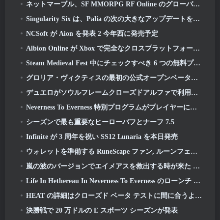
ネットマーブル、SF MMORPG RF Online のグローバル版事前登録を発表 Next
Singularity Six は、Palia の次の大きなアップデートを紹介します The Royal Highlands
NCSoft が Aion を発表 2 今年西に発売予定
Albion Online が Xbox で完全なクロスプラットフォーム プレイを実現
Steam Medieval Fest 中にチェックすべき 6 つの無料プレイ ゲーム
グロリア・ヴィクティスの最初の公式オープンベータプレイテストが本日キックオフ
デュエロがソウルフレームクローズドアルファで利用可能に
Neverness To Everness 特別プログラムがプレイヤーにローンチ時に何を期待するかを知らせます
シーズンで最も重要なヒーローバフとナーフ 7.5
Infinite が 3 周年を祝い SS12 Lunaria を本日発売
ウォレットを準備する RuneScape ファン, ルーンフェストチケット発売間近
嵐の波のバージョンでエイメアスを救出する時が来た 3.3 アップデート
Life In Hethereau In Neverness To Everness のローンチ ゲームプレイ プレビュー ビデオをご覧ください
HEAT の詳細はクローズド ベータ テストに間に合うように
決勝戦で 20 万ドルの E スポーツ シーズンが発表