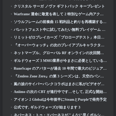
クリスタル サーガ ノヴァ ギフトパック キープレゼント
Warframe 運命に敬意を表して 2 特別なゲーム内アクティビティとタイトル付き
ソウルフレームの前奏曲 15 戦利品と釣りを再構築するアップデート
バレットフェスト中に試してみたい無料プレイゲーム 5 選
リミットゼロブレイカーズ「プロローグテスト」本日開始
『オーバーウォッチ』の次のプレイアブルキャラクターは過労のサイボーグ犯罪ボスになるようだ
ネットマーブル、グローバル RF オンラインの次回開始日を発表
ギルドウォーズ 3 MMO業界が今まさに必要としているものかもしれない
RuneScape のアバターが過去 10 年間で最大のビジュアルアップデートで全面的に刷新される
『Zenless Zone Zero』の第 3 シーズンは、天空のバンブー島への旅から始まります, そしてSteamプラットフォームへ
嵐の波のサイバーパンクコラボはまさに私がビデオゲームのクロスオーバーイベントに求めていたものです
Aniimo の次の CBT が進行中です…そして, 正式な開始期間があります
アイオン 2 Globalは今年後半にSteamとPurpleで発売予定
公式です, ギルドウォーズが始まります 3
ネバーネス・トゥ・エバーネスがこんなに早くポルシェコラボガチャをやるのは間違いだったかもしれないと思った, でも私は間違っていた