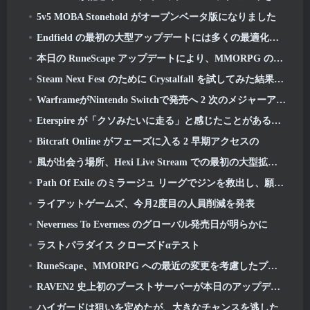
5v5 MOBA Stonehold がオープンベータ版になりました
Endfield の最初の大型アップデートには多くの最適化が含まれています
本日の RuneScape アップデートにより、MMORPG のオリジナルの戦闘スタイルを学びやすくなりました
Steam Next Fest のために Crystalfall を試してみた結果、これが学んだことです
WarframeがNintendo Switchで発売へ 2 次のメジャーアップデートに間に合うように, シャドウグラファー
Eterspire が「クソみたいに走る」と感じたことがあるなら, クリエイティブディレクターはもうそんなことはないと語る
Bitcraft Online がフェーズに入る 2 早期アクセスの
風が出会う場所、Hexi Live Stream での最初の大型拡張をご覧ください
Path Of Exile のミラージュ リーグでジンを救出し、願いを叶えましょう
ライアットゲームズ、今月2度目の人員削減を発表
Neverness To Everness のグローバル発売日が明らかに
ラストパラダイス クローズドαテスト
RuneScape、MMORPG への最近の変更を考慮したプレミア メンバーシップ モデルの調整を発表
RAVEN2 史上初のブーストサーバーが本日のアップデートで起動
ハイガードは狙いを定めたが、大きなチャンスを逃した