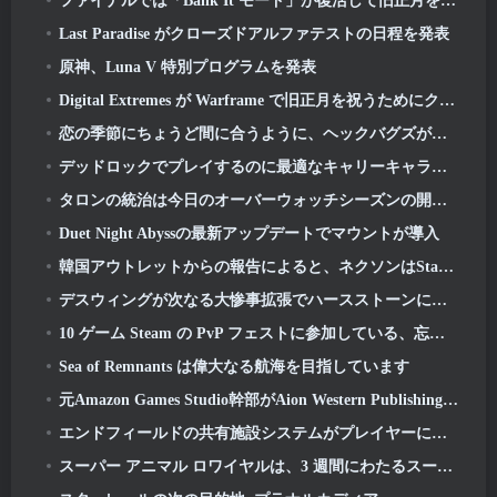
ファイナルでは「Bank It モード」が復活して旧正月を祝いましょう
Last Paradise がクローズドアルファテストの日程を発表
原神、Luna V 特別プログラムを発表
Digital Extremes が Warframe で旧正月を祝うためにクールなグッズをいくつか用意しました
恋の季節にちょうど間に合うように、ヘックバグズが宝庫に戻ってきた
デッドロックでプレイするのに最適なキャリーキャラクター
タロンの統治は今日のオーバーウォッチシーズンの開始とともに始まります 1: 征服
Duet Night Abyssの最新アップデートでマウントが導入
韓国アウトレットからの報告によると、ネクソンはStarCraftシューター開発チームを結成した
デスウィングが次なる大惨事拡張でハースストーンに戻ってくる
10 ゲーム Steam の PvP フェストに参加している、忘れてしまったかもしれない基本プレイ無料のゲーム
Sea of​​ Remnants は偉大なる航海を目指しています
元Amazon Games Studio幹部がAion Western Publishingを率いる 2
エンドフィールドの共有施設システムがプレイヤーについて語る
スーパー アニマル ロワイヤルは、3 週間にわたるスーパー ホース イベントで旧正月を祝います