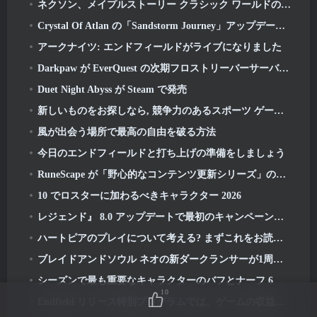
ネクソン、メイプルストーリー クラシック ワールドの短いグローバル ゲームプレイ トレーラーを公開
Crystal Of Atlan の「Sandstorm Journey」アップデートにより、レベルキャップが次のように引き上げられます 70
アークナイツ: エンドフィールドがライブになりました
Darkpaw が EverQuest の次期フロストリーバーサーバーのためにプレイヤーが選んだルールを明らかに
Duet Night Abyss が Steam で発売
新しいものをお探しなら, 競争力のあるスポーツ ゲーム, フリースタイルフットボールのクローズドベータテスト 2 進行中です
風が出会う場所で最高の自由を破る方法
今日のエンドフィールドと打ち上げの準備をしましょう
RuneScape が「野心的なコンテンツ更新シリーズ」の詳細を説明するビデオを共有
10 でロスターに加わるべきキャラクター 2026
レジェンド』 8.0 アップデートで最初のキャンペーンが開始 2026
ハートピアのプレイについて考える? まずこれをお読みください
ブレイドアンドソウル ネオの新ダークランサーが1周年に間に合うように登場
シーズンで最も重要なキャラクターのバフとナーフ 6
10
Endfield リリース特別プログラムでは、ゲームの収益化システムの詳細が提供されます