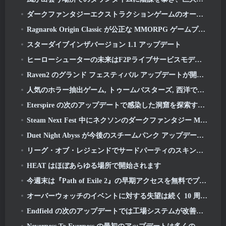
ダークファンタジーエクストラクションゲームのオープンベータテスト日が発表, ミストフォールハンター
Ragnarok Origin Classic が公正な MMORPG ゲームプレイを復活させ、CBT が 6 月にオープン 4
スターダイブインザバージョン 1.1 アップデート
ヒーローシューターの未来はF2Pライブサービスモデルと結びついているのか?
Raven2 のグランド フェスティバル アップデートが開始され、新しいウォーロード クラスが追加されました
人気のホラー抽出ゲーム, トゥームバスターズ, 西洋でも発売
Eterspire の次のアップデートで感染した洞窟を探索する準備をしましょう
Steam Next Fest 中にネクソンのダークファンタジー MMORPG Embers Of The Uncrowned をチェックできます
Duet Night Abyss が今後のスチームパンク アップデートで Icelake の霜に戻ります
リーグ・オブ・レジェンドでサードパーティのスキンを入手できることを期待しないでください
HEAT はほぼあらゆる場所で開始されます
今週末は『Path of Exile 2』の早期アクセスを無料でプレイしましょう
オーバーウォッチのイベントに対する失望は続く 10 周年記念
Endfield の次のアップデートでは工場システムが改善されます