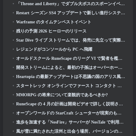
「Throne and Liberty」でダブル大ボスのスポーンイベントが開始
Restart シーズン SS4 アップデートで新しい進行システムが導入
Warframe のタイムテンペストイベント
残りの予測 2026 ヒーローのリリース
Star Dive ライブ ストリームでは、発売に先立って実際のゲームの様子をご覧いただけます
レジェンドがコンソールから PC へ飛躍
オールドスクール RuneScape のリーグ VI で賢者を檻から救い出す準備をしましょう: 悪魔の契約
開発ストリームによると、最初の子孫はオーバーホールを受けています
Heartopia の最新アップデートは不思議の国のアリス風に変身
スタートレック オンラインでファースト コンタクト デーを祝い、ノーベル インテル巡洋戦艦の新バージョンを獲得しましょう
MMORPG の将来について楽観的であるべきか?
RuneScape の 4 月の計画は開発ビデオで詳しく説明されています
オープンワールドの StarCraft シューターが現実のものになるかもしれないというさらなる兆候がある
進歩を加速する「NosFire」サーバーが NosTale で利用可能になりました
風が雪に満たされた涼州と出会う場所、バージョンのリリースで利用可能になりました 1.5