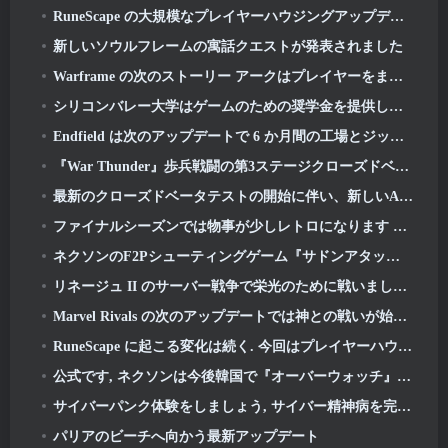
RuneScape の大規模なプレイヤーハウジングアップデートを待つのはもう終わりです
新しいソウルフレームの寓話クエストが発表されました
Warframe の次のストーリー アークはプレイヤーをまったく新しいスター チャートに連れて行きます, タウシステム
シリコンバレー大学はゲームのための奨学金を提供していますが、その要件のいくつかは興味深いものです
Endfield は次のアップデートで 6 か月間の工場とジップラインを祝う
『War Thunder』歩兵戦闘の第3ステージクローズドベータテストが発表
最新のクローズドベータテストの開始に伴い、新しいAniimoトレーラーが公開されました
ファイナルシーズンでは物事が少しレトロになります 11 アップデート
ネクソンのF2Pシューティングゲーム『サドンアタック ゼロポイント』最終クローズドβテストが本日スタート
リネージュ II のサーバー戦争で栄光のために戦いましょう
Marvel Rivals の次のアップデートでは神との戦いが始まります
RuneScape に起こる変化は続く. 今回はプレイヤーハウジングです
公式です, ネクソンは今後韓国で『オーバーウォッチ』を出版する予定
サイバーパンク体験をしましょう, サイバー精神病を完全に抱えている, 『Apex Legends』の次のクロスオーバーイベントで
パリアのビーチへ向かう最新アップデート