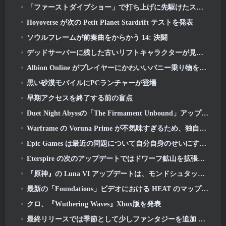
「ファーストダイブショー」で打ち上げに先駆けたスターダイブ
Hoyoverse が次の Petit Planet Stardrift テストを発表
ソウルフレームが前奏曲をからかう 14: 決闘
デッドサーバーに残した古いリフトキャラクターが見つからない? Gamigo はそれを修正しました
Albion Online がプレイヤーにかわいいバニー乗り物を提供して春を祝う
黒い砂漠モバイルにPCランチャーが登場
早期アクセスを終了する前の盲点
Duet Night Abyssの「The Firmament Unbound」アップデートでHuaxuのストーリーラインが完結
Warframe の Voruna Prime が不気味すぎるため、独自の Red Band トレーラーを入手
Epic Games は最近の問題について自分自身のせいにするしかない
Eterspire の次のアップデートではドワーフ鉱山を拡張し、ボス戦闘の完全なオーバーホールを提供
『原神』の Luna VI アップデートは、モンドシュタットが語り続けているがまだ見たことのない場所へ私たちを連れて行きます
最新の「Foundations」ビデオにおける HEAT のマップとモード
クロ、『Wuthering Waves』Xbox版を発表
最終リリースでは季節として少しファンタジーを追加 10 打ち上げ