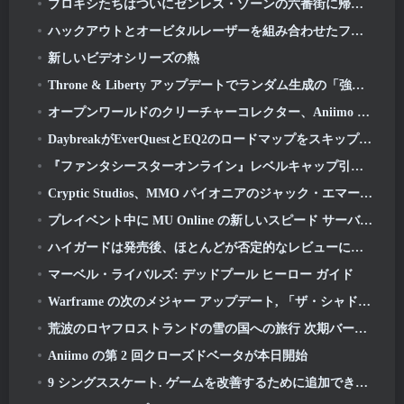
プロキシたちはついにゼンレス・ゾーンの六番街に帰ってきた ゼロ版 2.6 アップデート
ハックアウトとオービタルレーザーを組み合わせたファイナルニューワールドツアー
新しいビデオシリーズの熱
Throne & Liberty アップデートでランダム生成の「強欲の塔」が導入
オープンワールドのクリーチャーコレクター、Aniimo が正しいメモを打つ
DaybreakがEverQuestとEQ2のロードマップをスキップする計画を発表後、プレイヤーの反応は鈍い
『ファンタシースターオンライン』レベルキャップ引き上げと新コンテンツが公開 2: NGS ヘッドライン ウェーブ ストリーム
Cryptic Studios、MMO パイオニアのジャック・エマート氏が CEO として復帰すると発表
プレイベント中に MU Online の新しいスピード サーバーの準備をする
ハイガードは発売後、ほとんどが否定的なレビューに見舞われる
マーベル・ライバルズ: デッドプール ヒーロー ガイド
Warframe の次のメジャー アップデート, 「ザ・シャドウグラファー」が3月に登場予定
荒波のロヤフロストランドの雪の国への旅行 次期バージョン 3.1
Aniimo の第 2 回クローズドベータが本日開始
9 シングススケート. ゲームを改善するために追加できる可能性がある 2026