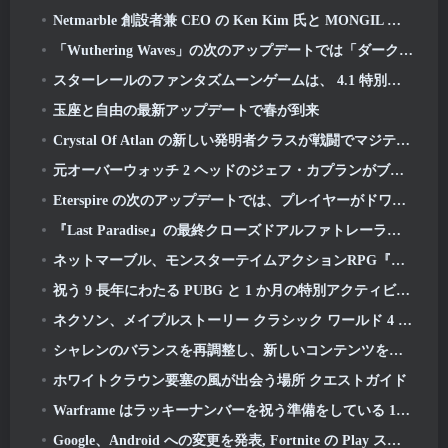
Netmarble 創設者兼 CEO の Ken Kim 氏と MONGIL について語る: スターダイブ
「Wuthering Waves」の次のアップデートでは「ダークサイド」への旅が始まります
スターレールのファンタズムーンゲームは、 4.1 特別プログラム
玉座と自由の最新アップデートで春が到来
Crystal Of Atlan の新しい発明者クラスが戦闘でマジテック メックを指揮する
元オーバーウォッチ 2 ヘッドのジェフ・カプランがブリザードに任せた理由を説明
Eterspire の次のアップデートでは、プレイヤーがドワーフ鉱山に送り込まれます
『Last Paradise』の最終クローズドアルファトレーラーは小さいながらも恐ろしい芸術作品です
ネットマーブル、モンスターテイムアクションRPG『Mongil』の発売日を発表: スターダイブ
祝う 9 長年にわたる PUBG と 1 か月の特別アクティビティ
ネクソン、メイプルストーリー クラシック ワールド 4 月クローズドオンラインテストの申し込みを開始
シャレンのバランスを再調整し、新しいコンテンツを導入する最初のディセンダント 3 月アップデート
ホワイトクラウン要塞の風が出会う場所 クエストガイド
Warframe はラッキーナンバーを祝う準備をしている 13 アニバーサリーイベントあり
Google、Android への変更を発表, Fortnite の Play ストアへの復帰を記念して