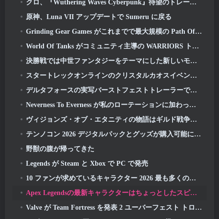
クロ、『Wuthering Waves Cyber​​punk』待望のトレーラーを公開: エッジランナーズ クロスオーバー
原神、Luna VII アップデートで Sumeru に戻る
Grinding Gear Games がこれまでで最大規模の Path Of Exile II アップデートを公開, 古代人の帰還
World Of Tanks がコミュニティ主導の WARRIORS トーナメントを発表
決勝戦では中世ファンタジーをテーマにした新しいモード「Dragon's Claim」が登場
スタートレックオンラインのクリスタルカオスイベントでソリア人が戻ってくる
デルタフォースの実写バーストフェストトレーラーでWWEのダミアン・プリーストが「ルートキャンプ」でトレーニングを受ける
Neverness To Everness が私のローテーションに加わった理由, 今のところ
ヴィジョンズ・オブ・エタニティの物語はギルド戦争で続く 2 来週
テンノコン 2026 デジタルパックとグッズが購入可能になりました
野獣の腹が帰ってきた
Legends が Steam と Xbox で PC で発売
10 ファンが求めているキャラクター 2026 最も多くのマーベルライバルの名簿とそれらが起こる可能性
Apex Legendsの最新キャラクターはちょっとしたスピードの悪魔です
Valve が Team Fortress を発表 2 ユーバーフェスト トロフィー デザイン コンテスト