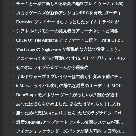
チームと一緒に楽しめる最高の無料プレイ ゲーム (2026)
カカオゲームズが新作アクションRPGを発表, ガーディアンメイデン
Eterspire プレイヤーはちょっとしたタイムトラベルができるようになりました…お楽しみとして
シアトルのジモシーの発見者はアリーナネットと関係がある, もちろん、彼らはそれをギルドウォーズに追加しています 2
Curse Of The Allflame アップデートに続き、Path Of Exile がフィードバックに基づいていくつかの変更を発表
Warframe の Nightwave が衝撃的な方法で復活しようとしている
アニイモって本当に可愛いですね, そしてプリティ・チル
初のホロライブ公式ゲームが今週発売
ギルドウォーズ 3 プレイヤーは古龍が目覚める前にティリアの世界を体験できるようになります
6 Marvel ライバル向けの陽気な必見のオーディオ MOD
RuneScape モノポリー ゲームが欲しい人? 誰かが途中にいるから
あなたは彼らを求めました, あなたはそれらを手に入れています. ドラゴンがアルビオンオンラインにやってくる
勝つための支払いはありません. ただのラグナロク. Origin Classic が 7 月に発売 23
最新のRaven2アップデートでスキル覚醒システムが導入, プレイヤーにスキルを向上させるためのより多くの方法を提供する
アイオン 2 ファウンダーズパックが購入可能, 5 日間の早期アクセスが完了します