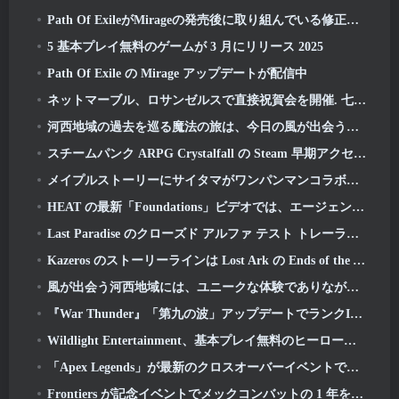
Path Of ExileがMirageの発売後に取り組んでいる修正リストを共有
5 基本プレイ無料のゲームが 3 月にリリース 2025
Path Of Exile の Mirage アップデートが配信中
ネットマーブル、ロサンゼルスで直接祝賀会を開催. 七つの大罪以前: オリジンの起動
河西地域の過去を巡る魔法の旅は、今日の風が出会う場所から始まります
スチームパンク ARPG Crystalfall の Steam 早期アクセス日が発表
メイプルストーリーにサイタマがワンパンマンコラボイベントで登場
HEAT の最新「Foundations」ビデオでは、エージェントとタンクがどのように連携するかを説明しています
Last Paradise のクローズド アルファ テスト トレーラーは、ゾンビ黙示録を生き抜くことが実際にどのようなものかを思い出させます
Kazeros のストーリーラインは Lost Ark の Ends of the Abyss アップデートで終了します
風が出会う河西地域には、ユニークな体験でありながらプレーヤーが愛するものが今でも残っています
『War Thunder』「第九の波」アップデートでランクIXのジェット機が登場
Wildlight Entertainment、基本プレイ無料のヒーローシューター「Highguard」のサービス終了を発表
「Apex Legends」が最新のクロスオーバーイベントでガンダムユニバースに参戦
Frontiers が記念イベントでメックコンバットの 1 年を祝う