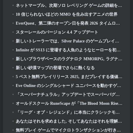
ネットマーブル、次期ソロ レベリング ゲームの詳細を公開, ソロレベリング: KARMA アニメエキスポにて
10 信じられないほどの MMO を生み出すアニメの世界
EverQuest、第二弾のオープン日を発表 2026 タイムロック拡張サーバー
スターレールのバージョン 4.4 アップデート
新しいトレーラーでは、Silver Palace のゲームプレイを紹介します
Infinite が SS13 に登場する人魚のようなヒーローを初公開: 残光
新しいブラウザベースのラグナロク MMORPG, ラグナロクユニバースを発表
新しい砂漠マップの登場でさらに熱くなる
5 ベスト無料プレイリリース 2025, まだプレイする価値はありますか 2026?
Eve Online のシングルシャード ユニバースを動かすゲーム エンジンがオープンソースになりました
「スーパーナチュラル」アップデートでスーパーバグがスーパーアニマルロイヤルに侵入
オールドスクール RuneScape が「The Blood Moon Rises」グランドマスタークエストをドロップ, 20年にわたるクエストラインに終止符を打つ
「リーグ・オブ・レジェンド」に本当にクラシックモードが登場
あなたはそれを求めました, そしてあなたはそれを理解しています. Eterspireでギルドが利用可能になりました
無料プレイ ゲームでマイクロトランザクションが行き過ぎている?