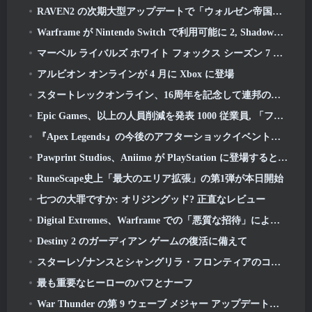
RAVEN2 の次期大型アップデートで「ウォルゼン帝国」の朽ち果てた遺跡を探索しよう
Warframe が Nintendo Switch で利用可能に 2, Shadowgrapher の発売に間に合う
マーベル ライバルズ ホワイト フォックス シーズン 7 デビュー
アルビオン オンラインが 4 月に Xbox に登場
スタートレックオンライン、16周年を記念して連邦の起源に関するミニドキュメンタリーを公開
Epic Games、以上の人員削減を発表 1000 従業員, 「フォートナイトのエンゲージメントの低迷」を引用
『Apex Legends』の今後のアフターショックイベントで事態が激化しようとしている
Pawprint Studios、Aniimo が PlayStation に登場すると発表 5 そして Epic Games Store がオープン
RuneScape史上「最大のエリア拡張」の第1弾が本日開始
七つの大罪ですか: オリジングッド? 正直なレビュー
Digital Extremes、Warframe での「悪質な招待」によって引き起こされた苦痛についてプレイヤーに謝罪
Destiny 2 のガーディアン ゲームの復活に備えて
スターレゾナンスとシャングリラ・フロンティアのコラボレーション
最も重要なヒーローのバフとナーフ
War Thunder の第 9 ウェーブ メジャー アップデートでは水のビジュアルが改善され、海戦の見た目が改善されました