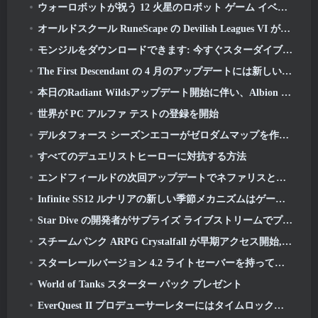
ウォーロボットが祝う 12 火星のロボット ゲーム イベントの年
オールドスクール RuneScape の Devilish Leagues VI が本日発売
モンジルをダウンロードできます: 今すぐスターダイブクライアント
The First Descendant の 4 月のアップデートには新しいエンドゲーム コンテンツのベータ版が含まれます
本日のRadiant Wildsアップデート開始に伴い、Albion Onlineのビジュアルオーバーホールが終了
世界が PC アルファ テストの登録を開始
デルタフォース シーズンエコーがゼロダムマップを作り直し、作戦ゲームプレイを拡張
すべてのデュエリストヒーローに対抗する方法
エンドフィールドの次回アップデートでネファリスとの戦いが始まる
Infinite SS12 ルナリアの新しい季節メカニズムはゲームへの「最大の追加」の 1 つです
Star Dive の開発者がサプライズ ライブストリームでプレイヤーの質問に答える
スチームパンク ARPG Crystalfall が早期アクセス開始, しかし、いくつかのねじれがないわけではありません
スターレールバージョン 4.2 ライトセーバーを持ってくる, ヌンチャック, ドラマーの先駆者と高揚感の発散者
World of Tanks スターター パック プレゼント
EverQuest II プロデューサーレターにはタイムロック拡張サーバーの詳細が記載されています