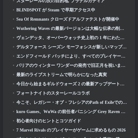
スターレールの次の目的地, プラナルカディア
BLINDSPOT が Steam で早期アクセス中
Sea Of Remnants クローズドアルファテストが開催中
Wuthering Waves の最新バージョンは大幅な伝承の削除と QoL の変更をもたらします
ヴェンデッタ、オーバーウォッチ史上初の 1 年にわたるストーリーでタロンを取り戻す (「2」はありません, ブリザードがそれを落とした)
デルタフォース シーズン モーフォシスが新しいマップをもたらす, モード, プレイヤーからの要望による改善点
エンドフィールド パッチにより、すべてのプレイヤーに好みの 6 つ星キャラクターが無料で付与されます
パリアのウィンター ワンダーの発売で旧正月を祝いましょう: リフロシン新年アップデート
最新のライブストリームで明らかになった真実
今日から始まるギルドウォーズ 2 の最新アップデートでガーディアンの空き地襲撃を体験してください
フォートナイトのスターレールコラボ
今こそ、レガシー・オブ・フレシアのPath of ExileでのKeepers of the Flameのチャレンジを完了する時です
kuro Games、WuWa の前任者パニシング Grey Raven を Steam に導入
初心者向けのヒントとコツガイド
7 Marvel Rivals のプレイヤーがゲームに求めるもの 2026