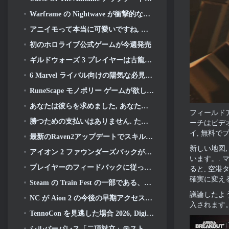
Warframe の Nightwave が衝撃的な方法で復活しようとしている
アニイモって本当に可愛いですね, そしてプリティ・チル
初のホロライブ公式ゲームが今週発売
ギルドウォーズ 3 プレイヤーは古龍が目覚める前にティリアの世界を体験できるようになります
6 Marvel ライバル向けの陽気な必見のオーディオ MOD
RuneScape モノポリー ゲームが欲しい人? 誰かが途中にいるから
あなたは彼らを求めました, あなたはそれらを手に入れています. ドラゴンがアルビオンオンラインにやってくる
フィールドア
勝つための支払いはありません. ただのラグナロク. Origin Classic が 7 月に発売 23
ーチはビデオ
イ, 無料で
最新のRaven2アップデートでスキル覚醒システムが導入, プレイヤーにスキルを向上させるためのより多くの方法を提供する
新しい地図
アイオン 2 ファウンダーズパックが購入可能, 5 日間の早期アクセスが完了します
います。.
プレイヤーのフィードバックに従ってください, リーグ・オブ・レジェンドのクラシックプレイヤーはクラシックスキンにお金を払う必要がありません
ると, 空
確実に変え
Steam の Train Fest の一部である、おそらく見逃している 8 つの無料プレイ ゲーム
議論したよ
NC が Aion 2 の今後の早期アクセスに関する詳細を共有
入されます
TennoCon を見逃した場合 2026, Digital Extremes がすべてのパネルを共有
シルバーパレス「二項対立」テストへの招待が終了