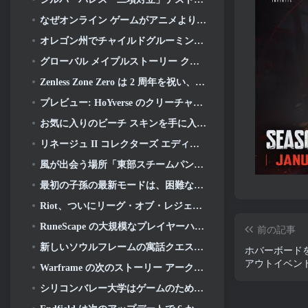
なぜオンライン ゲームがアニメよりも優れたアニメを作るのか
オレゴン州でチャイルドグルーミング事件を申し立て、Robloxに対して新たな訴訟を起こす
グローバル メイプルストーリー クラシック ワールド セカンド クローズド テストへのサインアップ
Zenless Zone Zero は 2 周年を祝い、プレイヤーに無料の S ランク エージェントの選択を提供します
プレビュー: HoYverse のクリーチャー収集ゲーム Honkai について知っておくべきこと: リンクソウル
お気に入りのビーチ スキンを手に入れましょう, オーバーウォッチに夏のゲームが帰ってきた
リネージュ II コレクターズ エディションのビニール アルバムで 22 周年を祝う
風が出会う場所「東部スチームパンク」バージョン 2.0
最初の子孫の最新モードは、困難なヴォイド迎撃戦と深層を融合させます
Riot、ついにリーグ・オブ・レジェンドのクラシックモードの発売日を明らかに
RuneScape の大規模なプレイヤーハウジングアップデートを待つのはもう終わりです
前の記事
新しいソウルフレームの寓話クエストが発表されました
ホバーボードを手
アウトイベン
Warframe の次のストーリー アークはプレイヤーをまったく新しいスター チャートに連れて行きます, タウシステム
シリコンバレー大学はゲームのための奨学金を提供していますが、その要件のいくつかは興味深いものです