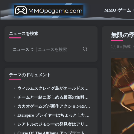
MMO ゲーム
ニュースを検索
無限の季
1月6日掲載
ニュース
ニュースを検索
テーマのドキュメント
ウィルムスクレイグ島がオールドスクール RuneScape で探索できるようになりました
チームと一緒に楽しめる最高の無料プレイ ゲーム (2026)
カカオゲームズが新作アクションRPGを発表, ガーディアンメイデン
Eterspire プレイヤーはちょっとしたタイムトラベルができるようになりました…お楽しみとして
シアトルのジモシーの発見者はアリーナネットと関係がある, もちろん、彼らはそれをギルドウォーズに追加しています 2
Curse Of The Allflame アップデートに続き、Path Of Exile がフィードバックに基づいていくつかの変更を発表