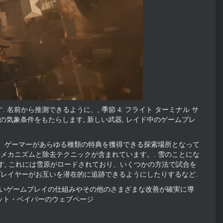
 名前から推測できるように、, 季節 4: フライト ターミナル サ
の気象条件をもたらします, 新しい武器, レイド中のゲームプレ
も、ゲーマーがあらゆる種類の特典を獲得できる探索場所となって
メカニズムと除去テクニックが含まれています。. 雪のことにな
です, これには雪原がロードされており、いくつかの方法で試合を
プレイヤーがお互いを潜在的に追跡できるようにしたりするなど.
しいゲームプレイの仕組みやその他のさまざまな改善が確実に導
ニット・ベイパーのウェブページ