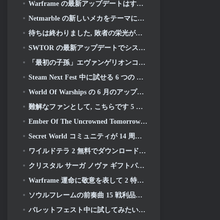
Warframe の最新アップデートはすべての宇宙お父さんを祝う
Netmarble の新しいメカをテーマにした MMORPG RF オンラインが次に世界的に開始
待ちは終わりました, 敗者の栄光が戻ってきた
SWTOR の最新アップデートでシスの遺産のストーリーラインが本日終結を迎える
「最初の子孫」エヴァンゲリオンコラボイベント開催決定
Steam Next Fest 中に試せる 6 つの MMORPG
World Of Warships の 6 月のアップデートで米国独立記念日を新しいナラティブ キャンペーンで祝う
難解なファンとして, こちらです 5 ライオット MMO に見たいもの
Ember Of The Uncrowned Tomorrow の Steam Next Fest デモを事前ダウンロードできます
Secret World コミュニティが 14 周年を祝い、一緒に解決しなければならない謎を発表
ワイルドテラ 2 無料でダウンロード可能 (そしてキープ) 期間限定
クリスタル サーガ ノヴァ ギフトパック キープレゼント
Warframe 運命に敬意を表して 2 特別なゲーム内アクティビティとタイトル付き
ソウルフレームの前奏曲 15 戦利品と釣りを再構築するアップデート
バレットフェスト中に試してみたい無料プレイゲーム 5 選