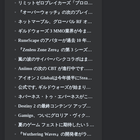
リミットゼロブレイカーズ「プロローグテスト」本日開始
『オーバーウォッチ』の次のプレイアブルキャラクターは過労のサイボーグ犯罪ボスになるようだ
ネットマーブル、グローバル RF オンラインの次回開始日を発表
ギルドウォーズ 3 MMO業界が今まさに必要としているものかもしれない
RuneScape のアバターが過去 10 年間で最大のビジュアルアップデートで全面的に刷新される
『Zenless Zone Zero』の第 3 シーズンは、天空のバンブー島への旅から始まります, そしてSteamプラットフォームへ
嵐の波のサイバーパンクコラボはまさに私がビデオゲームのクロスオーバーイベントに求めていたものです
Aniimo の次の CBT が進行中です…そして, 正式な開始期間があります
アイオン 2 Globalは今年後半にSteamとPurpleで発売予定
公式です, ギルドウォーズが始まります 3
ネバーネス・トゥ・エバーネスがこんなに早くポルシェコラボガチャをやるのは間違いだったかもしれないと思った, でも私は間違っていた
Destiny 2 の最終コンテンツ アップデートのトレーラーは雄叫びを上げています
Gamigo、ついにグロリア・ヴィクティスの復帰日を明らかに, 二度目も生き残れるか?
夏のゲーム フェストに期待したい 5 つの基本プレイ無料ゲーム
『Wuthering Waves』の開発者がラハイとロイのメカ戦闘シーケンスの作成について議論