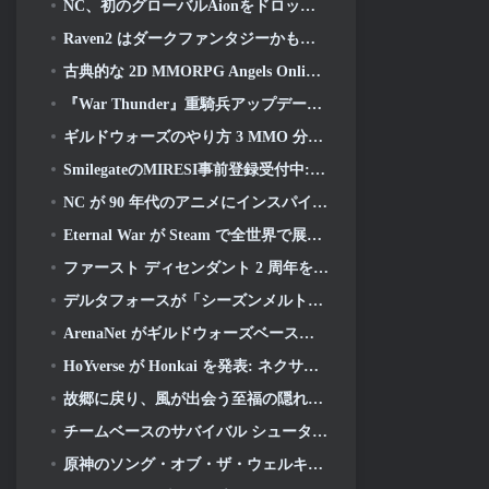
NC、初のグローバルAionをドロップ 2 開発ビデオ, ゲームの詳細を共有する
Raven2 はダークファンタジーかもしれません, それでも夏の楽しみは終わりません
古典的な 2D MMORPG Angels Online が本日グローバルで開始
『War Thunder』重騎兵アップデートで対放射線ミサイルと電子支援手段を追加
ギルドウォーズのやり方 3 MMO 分野での革新を目指しているかもしれない
SmilegateのMIRESI事前登録受付中: 見えない未来
NC が 90 年代のアニメにインスパイアされたアート スタイルを取り入れた魔法少女 RPG を開発中
Eternal War が Steam で全世界で展開中
ファースト ディセンダント 2 周年をディセンダント フェストで祝う 2026 ストリーム
デルタフォースが「シーズンメルトダウン」を明らかに, レインボーシックス シージコラボを発表
ArenaNet がギルドウォーズベースのカードゲームを公開, ミストバウンド
HoYverse が Honkai を発表: ネクサスアニメ「進化試験」
故郷に戻り、風が出会う至福の隠れ家を取り戻す時が来ました
チームベースのサバイバル シューター タイムテイカー向けの 2 回目の「独占」ベータ テストが発表
原神のソング・オブ・ザ・ウェルキン・ムーンのストーリーラインが終わりを迎えます。. オン・ザ・ムーン