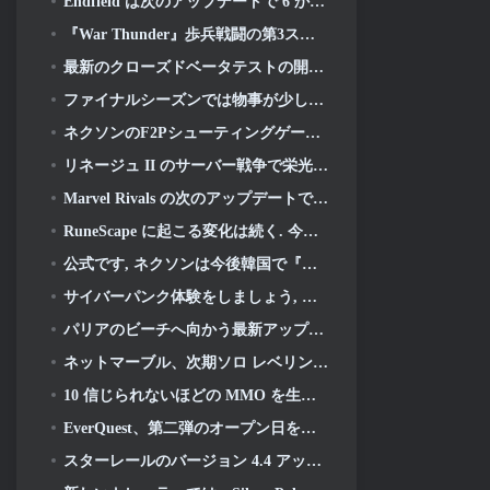
Endfield は次のアップデートで 6 か月間の工場とジップラインを祝う
『War Thunder』歩兵戦闘の第3ステージクローズドベータテストが発表
最新のクローズドベータテストの開始に伴い、新しいAniimoトレーラーが公開されました
ファイナルシーズンでは物事が少しレトロになります 11 アップデート
ネクソンのF2Pシューティングゲーム『サドンアタック ゼロポイント』最終クローズドβテストが本日スタート
リネージュ II のサーバー戦争で栄光のために戦いましょう
Marvel Rivals の次のアップデートでは神との戦いが始まります
RuneScape に起こる変化は続く. 今回はプレイヤーハウジングです
公式です, ネクソンは今後韓国で『オーバーウォッチ』を出版する予定
サイバーパンク体験をしましょう, サイバー精神病を完全に抱えている, 『Apex Legends』の次のクロスオーバーイベントで
パリアのビーチへ向かう最新アップデート
ネットマーブル、次期ソロ レベリング ゲームの詳細を公開, ソロレベリング: KARMA アニメエキスポにて
10 信じられないほどの MMO を生み出すアニメの世界
EverQuest、第二弾のオープン日を発表 2026 タイムロック拡張サーバー
スターレールのバージョン 4.4 アップデート