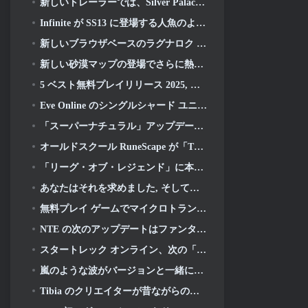
新しいトレーラーでは、Silver Palace のゲームプレイを紹介します
Infinite が SS13 に登場する人魚のようなヒーローを初公開: 残光
新しいブラウザベースのラグナロク MMORPG, ラグナロクユニバースを発表
新しい砂漠マップの登場でさらに熱くなる
5 ベスト無料プレイリリース 2025, まだプレイする価値はありますか 2026?
Eve Online のシングルシャード ユニバースを動かすゲーム エンジンがオープンソースになりました
「スーパーナチュラル」アップデートでスーパーバグがスーパーアニマルロイヤルに侵入
オールドスクール RuneScape が「The Blood Moon Rises」グランドマスタークエストをドロップ, 20年にわたるクエストラインに終止符を打つ
「リーグ・オブ・レジェンド」に本当にクラシックモードが登場
あなたはそれを求めました, そしてあなたはそれを理解しています. Eterspireでギルドが利用可能になりました
無料プレイ ゲームでマイクロトランザクションが行き過ぎている?
NTE の次のアップデートはファンタジー テーブルトップ ゲームに少し寄り道します
スタートレック オンライン、次の「アンディスカバード」シーズンの開始を発表
嵐のような波がバージョンと一緒にXboxに登場 3.5 アップデート
Tibia のクリエイターが昔ながらのゾンビ MMORPG の新しいプレイテストを発表, オンラインで維持