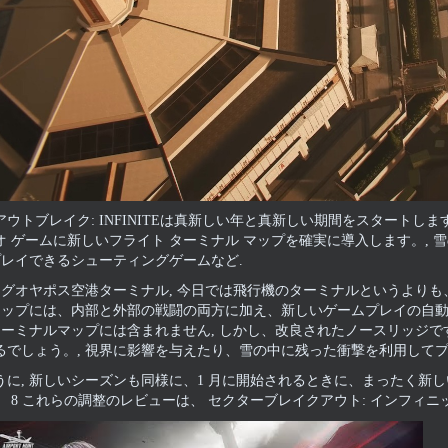
ウトブレイク: INFINITEは真新しい年と真新しい期間をスタートします.
 ゲームに新しいフライト ターミナル マップを確実に導入します。, 雪
プレイできるシューティングゲームなど.
, グオヤポス空港ターミナル, 今日では飛行機のターミナルというより
 マップには、内部と外部の戦闘の両方に加え、新しいゲームプレイの自動
港ターミナルマップには含まれません, しかし、改良されたノースリッジ
るでしょう。, 視界に影響を与えたり、雪の中に残った衝撃を利用して
うに, 新しいシーズンも同様に、1 月に開始されるときに、まったく新
。 8 これらの調整のレビューは、
セクターブレイクアウト: インフィ