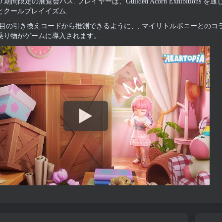
0 期間限定の展覧会パス. プレイヤーは、Guilded Acorn Exhibiti
とクールプレイイズム.
 番目の引き換えコードから推測できるように、, マイリトルポニーとのコ
乗り物がゲームに導入されます。.