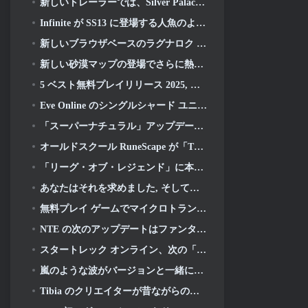
新しいトレーラーでは、Silver Palace のゲームプレイを紹介します
Infinite が SS13 に登場する人魚のようなヒーローを初公開: 残光
新しいブラウザベースのラグナロク MMORPG, ラグナロクユニバースを発表
新しい砂漠マップの登場でさらに熱くなる
5 ベスト無料プレイリリース 2025, まだプレイする価値はありますか 2026?
Eve Online のシングルシャード ユニバースを動かすゲーム エンジンがオープンソースになりました
「スーパーナチュラル」アップデートでスーパーバグがスーパーアニマルロイヤルに侵入
オールドスクール RuneScape が「The Blood Moon Rises」グランドマスタークエストをドロップ, 20年にわたるクエストラインに終止符を打つ
「リーグ・オブ・レジェンド」に本当にクラシックモードが登場
あなたはそれを求めました, そしてあなたはそれを理解しています. Eterspireでギルドが利用可能になりました
無料プレイ ゲームでマイクロトランザクションが行き過ぎている?
NTE の次のアップデートはファンタジー テーブルトップ ゲームに少し寄り道します
スタートレック オンライン、次の「アンディスカバード」シーズンの開始を発表
嵐のような波がバージョンと一緒にXboxに登場 3.5 アップデート
Tibia のクリエイターが昔ながらのゾンビ MMORPG の新しいプレイテストを発表, オンラインで維持