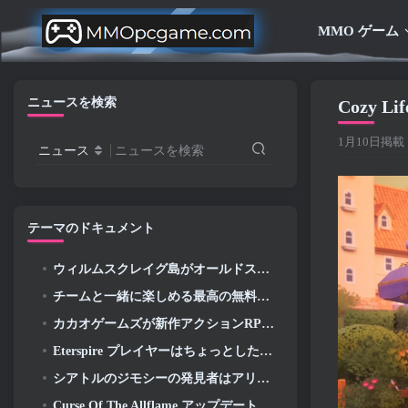
MMO ゲーム
ニュースを検索
Cozy L
1月10日掲載
ニュース
ニュースを検索
テーマのドキュメント
ウィルムスクレイグ島がオールドスクール RuneScape で探索できるようになりました
チームと一緒に楽しめる最高の無料プレイ ゲーム (2026)
カカオゲームズが新作アクションRPGを発表, ガーディアンメイデン
Eterspire プレイヤーはちょっとしたタイムトラベルができるようになりました…お楽しみとして
シアトルのジモシーの発見者はアリーナネットと関係がある, もちろん、彼らはそれをギルドウォーズに追加しています 2
Curse Of The Allflame アップデートに続き、Path Of Exile がフィードバックに基づいていくつかの変更を発表