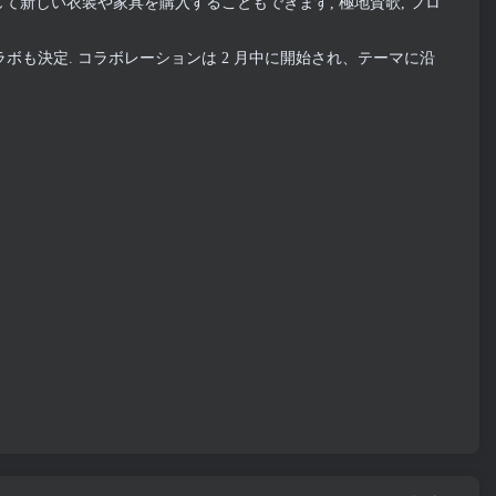
ons を通じて新しい衣装や家具を購入することもできます, 極地賛歌, フロ
ラボも決定. コラボレーションは 2 月中に開始され、テーマに沿