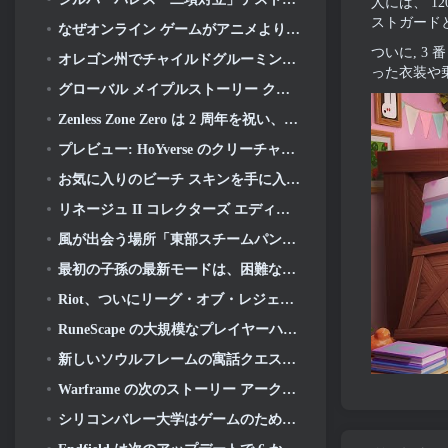
人には、 12
ストガード
なぜオンライン ゲームがアニメよりも優れたアニメを作るのか
ついに, 3
オレゴン州でチャイルドグルーミング事件を申し立て、Robloxに対して新たな訴訟を起こす
った衣装や
グローバル メイプルストーリー クラシック ワールド セカンド クローズド テストへのサインアップ
Zenless Zone Zero は 2 周年を祝い、プレイヤーに無料の S ランク エージェントの選択を提供します
プレビュー: HoYverse のクリーチャー収集ゲーム Honkai について知っておくべきこと: リンクソウル
お気に入りのビーチ スキンを手に入れましょう, オーバーウォッチに夏のゲームが帰ってきた
リネージュ II コレクターズ エディションのビニール アルバムで 22 周年を祝う
風が出会う場所「東部スチームパンク」バージョン 2.0
最初の子孫の最新モードは、困難なヴォイド迎撃戦と深層を融合させます
Riot、ついにリーグ・オブ・レジェンドのクラシックモードの発売日を明らかに
RuneScape の大規模なプレイヤーハウジングアップデートを待つのはもう終わりです
新しいソウルフレームの寓話クエストが発表されました
Warframe の次のストーリー アークはプレイヤーをまったく新しいスター チャートに連れて行きます, タウシステム
シリコンバレー大学はゲームのための奨学金を提供していますが、その要件のいくつかは興味深いものです