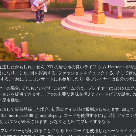
逃したかもしれません, XD の居心地の良いライフ シム Heartopia 
になりました, 街を探索する, ファッションをチェックする, そして夢
をする, 一緒にミニコンサートにも参加したり. 各プレイヤーは自分の街に
ヤーの場合, それもいいです. このゲームでは、プレイヤーは自分のエ
ョンを提供できます。. 7つの主要な趣味を備えたハートピアが誕生, ガー
と昆虫採集.
加して事前登録した場合, 初回ログイン時に報酬がもらえます. 加えて,
03, heartopia0108 と mylittlepony. コードを使用するには,
] ボタンが表示されます. 少なくともPCでプレイするなら.
, プレイヤーが受け取ることになる 100 コードを使用したムーンライトクリスタ