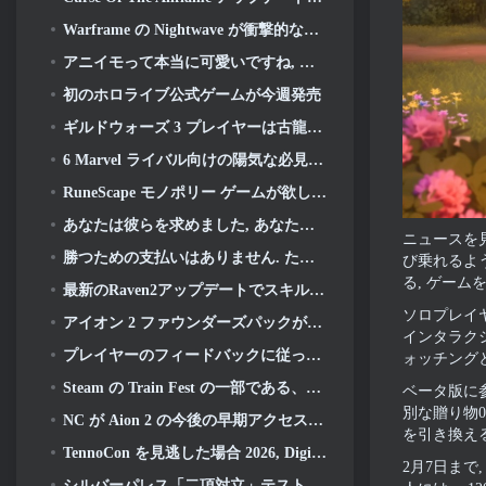
Warframe の Nightwave が衝撃的な方法で復活しようとしている
アニイモって本当に可愛いですね, そしてプリティ・チル
初のホロライブ公式ゲームが今週発売
ギルドウォーズ 3 プレイヤーは古龍が目覚める前にティリアの世界を体験できるようになります
6 Marvel ライバル向けの陽気な必見のオーディオ MOD
RuneScape モノポリー ゲームが欲しい人? 誰かが途中にいるから
あなたは彼らを求めました, あなたはそれらを手に入れています. ドラゴンがアルビオンオンラインにやってくる
ニュースを見
勝つための支払いはありません. ただのラグナロク. Origin Classic が 7 月に発売 23
び乗れるよう
る, ゲーム
最新のRaven2アップデートでスキル覚醒システムが導入, プレイヤーにスキルを向上させるためのより多くの方法を提供する
ソロプレイ
アイオン 2 ファウンダーズパックが購入可能, 5 日間の早期アクセスが完了します
インタラクシ
プレイヤーのフィードバックに従ってください, リーグ・オブ・レジェンドのクラシックプレイヤーはクラシックスキンにお金を払う必要がありません
ォッチング
Steam の Train Fest の一部である、おそらく見逃している 8 つの無料プレイ ゲーム
ベータ版に参
別な贈り物01
NC が Aion 2 の今後の早期アクセスに関する詳細を共有
を引き換える
TennoCon を見逃した場合 2026, Digital Extremes がすべてのパネルを共有
2月7日まで
シルバーパレス「二項対立」テストへの招待が終了