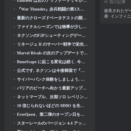
Endfield は次のアップデートで 6 か月間の工場とジップラインを祝う
前の記事
『War Thunder』歩兵戦闘の第3ステージクローズドベータテストが発表
改良されたゲー
表: インフィ
最新のクローズドベータテストの開始に伴い、新しいAniimoトレーラーが公開されました
ファイナルシーズンでは物事が少しレトロになります 11 アップデート
ネクソンのF2Pシューティングゲーム『サドンアタック ゼロポイント』最終クローズドβテストが本日スタート
リネージュ II のサーバー戦争で栄光のために戦いましょう
Marvel Rivals の次のアップデートでは神との戦いが始まります
RuneScape に起こる変化は続く. 今回はプレイヤーハウジングです
公式です, ネクソンは今後韓国で『オーバーウォッチ』を出版する予定
サイバーパンク体験をしましょう, サイバー精神病を完全に抱えている, 『Apex Legends』の次のクロスオーバーイベントで
パリアのビーチへ向かう最新アップデート
ネットマーブル、次期ソロ レベリング ゲームの詳細を公開, ソロレベリング: KARMA アニメエキスポにて
10 信じられないほどの MMO を生み出すアニメの世界
EverQuest、第二弾のオープン日を発表 2026 タイムロック拡張サーバー
スターレールのバージョン 4.4 アップデート