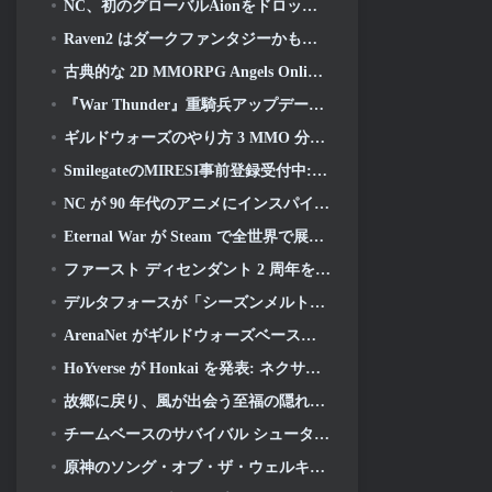
NC、初のグローバルAionをドロップ 2 開発ビデオ, ゲームの詳細を共有する
Raven2 はダークファンタジーかもしれません, それでも夏の楽しみは終わりません
古典的な 2D MMORPG Angels Online が本日グローバルで開始
『War Thunder』重騎兵アップデートで対放射線ミサイルと電子支援手段を追加
ギルドウォーズのやり方 3 MMO 分野での革新を目指しているかもしれない
SmilegateのMIRESI事前登録受付中: 見えない未来
NC が 90 年代のアニメにインスパイアされたアート スタイルを取り入れた魔法少女 RPG を開発中
Eternal War が Steam で全世界で展開中
ファースト ディセンダント 2 周年をディセンダント フェストで祝う 2026 ストリーム
デルタフォースが「シーズンメルトダウン」を明らかに, レインボーシックス シージコラボを発表
ArenaNet がギルドウォーズベースのカードゲームを公開, ミストバウンド
HoYverse が Honkai を発表: ネクサスアニメ「進化試験」
故郷に戻り、風が出会う至福の隠れ家を取り戻す時が来ました
チームベースのサバイバル シューター タイムテイカー向けの 2 回目の「独占」ベータ テストが発表
原神のソング・オブ・ザ・ウェルキン・ムーンのストーリーラインが終わりを迎えます。. オン・ザ・ムーン