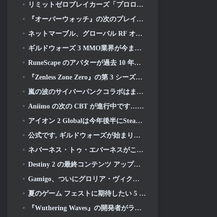
リミットゼロブレイカーズ「プロローグテスト」本日開始
『オーバーウォッチ』の次のプレイアブルキャラクターは過労のサイボーグ犯罪ボスになるようだ
ネットマーブル、グローバル RF オンラインの次回開始日を発表
ギルドウォーズ 3 MMO業界が今まさに必要としているものかもしれない
RuneScape のアバターが過去 10 年間で最大のビジュアルアップデートで全面的に刷新される
『Zenless Zone Zero』の第 3 シーズンは、天空のバンブー島への旅から始まります, そしてSteamプラットフォームへ
嵐の波のサイバーパンクコラボはまさに私がビデオゲームのクロスオーバーイベントに求めていたものです
Aniimo の次の CBT が進行中です…そして, 正式な開始期間があります
アイオン 2 Globalは今年後半にSteamとPurpleで発売予定
公式です, ギルドウォーズが始まります 3
ネバーネス・トゥ・エバーネスがこんなに早くポルシェコラボガチャをやるのは間違いだったかもしれないと思った, でも私は間違っていた
Destiny 2 の最終コンテンツ アップデートのトレーラーは雄叫びを上げています
Gamigo、ついにグロリア・ヴィクティスの復帰日を明らかに, 二度目も生き残れるか?
夏のゲーム フェストに期待したい 5 つの基本プレイ無料ゲーム
『Wuthering Waves』の開発者がラハイとロイのメカ戦闘シーケンスの作成について議論