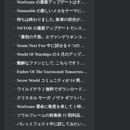
Warframe の最新アップデートはすべての宇宙お父さんを祝う
Netmarble の新しいメカをテーマにした MMORPG RF オンラインが次に世界的に開始
待ちは終わりました, 敗者の栄光が戻ってきた
SWTOR の最新アップデートでシスの遺産のストーリーラインが本日終結を迎える
「最初の子孫」エヴァンゲリオンコラボイベント開催決定
Steam Next Fest 中に試せる 6 つの MMORPG
World Of Warships の 6 月のアップデートで米国独立記念日を新しいナラティブ キャンペーンで祝う
難解なファンとして, こちらです 5 ライオット MMO に見たいもの
Ember Of The Uncrowned Tomorrow の Steam Next Fest デモを事前ダウンロードできます
Secret World コミュニティが 14 周年を祝い、一緒に解決しなければならない謎を発表
ワイルドテラ 2 無料でダウンロード可能 (そしてキープ) 期間限定
クリスタル サーガ ノヴァ ギフトパック キープレゼント
Warframe 運命に敬意を表して 2 特別なゲーム内アクティビティとタイトル付き
ソウルフレームの前奏曲 15 戦利品と釣りを再構築するアップデート
バレットフェスト中に試してみたい無料プレイゲーム 5 選