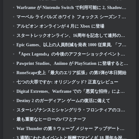
Warframe が Nintendo Switch で利用可能に 2, Shadowgrapher の発売に間に合う
マーベル ライバルズ ホワイト フォックス シーズン 7 デビュー
アルビオン オンラインが 4 月に Xbox に登場
スタートレックオンライン、16周年を記念して連邦の起源に関するミニドキュメンタリーを公開
Epic Games、以上の人員削減を発表 1000 従業員, 「フォートナイトのエンゲージメントの低迷」を引用
『Apex Legends』の今後のアフターショックイベントで事態が激化しようとしている
Pawprint Studios、Aniimo が PlayStation に登場すると発表 5 そして Epic Games Store がオープン
RuneScape史上「最大のエリア拡張」の第1弾が本日開始
七つの大罪ですか: オリジングッド? 正直なレビュー
Digital Extremes、Warframe での「悪質な招待」によって引き起こされた苦痛についてプレイヤーに謝罪
Destiny 2 のガーディアン ゲームの復活に備えて
スターレゾナンスとシャングリラ・フロンティアのコラボレーション
最も重要なヒーローのバフとナーフ
War Thunder の第 9 ウェーブ メジャー アップデートでは水のビジュアルが改善され、海戦の見た目が改善されました
3 週間にわたるイベントと報酬でマビノギ 18 周年を祝いましょう