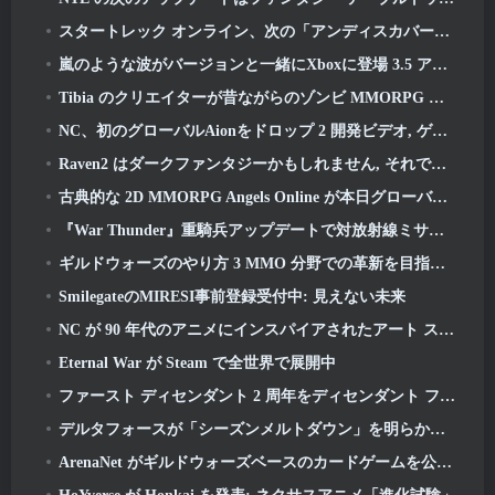
スタートレック オンライン、次の「アンディスカバード」シーズンの開始を発表
嵐のような波がバージョンと一緒にXboxに登場 3.5 アップデート
Tibia のクリエイターが昔ながらのゾンビ MMORPG の新しいプレイテストを発表, オンラインで維持
NC、初のグローバルAionをドロップ 2 開発ビデオ, ゲームの詳細を共有する
Raven2 はダークファンタジーかもしれません, それでも夏の楽しみは終わりません
古典的な 2D MMORPG Angels Online が本日グローバルで開始
『War Thunder』重騎兵アップデートで対放射線ミサイルと電子支援手段を追加
ギルドウォーズのやり方 3 MMO 分野での革新を目指しているかもしれない
SmilegateのMIRESI事前登録受付中: 見えない未来
NC が 90 年代のアニメにインスパイアされたアート スタイルを取り入れた魔法少女 RPG を開発中
Eternal War が Steam で全世界で展開中
ファースト ディセンダント 2 周年をディセンダント フェストで祝う 2026 ストリーム
デルタフォースが「シーズンメルトダウン」を明らかに, レインボーシックス シージコラボを発表
ArenaNet がギルドウォーズベースのカードゲームを公開, ミストバウンド