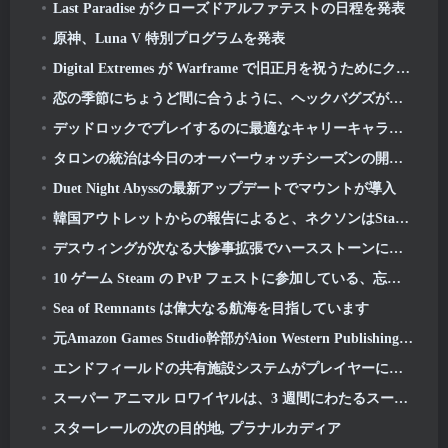
Last Paradise がクローズドアルファテストの日程を発表
原神、Luna V 特別プログラムを発表
Digital Extremes が Warframe で旧正月を祝うためにクールなグッズをいくつか用意しました
恋の季節にちょうど間に合うように、ヘックバグズが宝庫に戻ってきた
デッドロックでプレイするのに最適なキャリーキャラクター
タロンの統治は今日のオーバーウォッチシーズンの開始とともに始まります 1: 征服
Duet Night Abyssの最新アップデートでマウントが導入
韓国アウトレットからの報告によると、ネクソンはStarCraftシューター開発チームを結成した
デスウィングが次なる大惨事拡張でハースストーンに戻ってくる
10 ゲーム Steam の PvP フェストに参加している、忘れてしまったかもしれない基本プレイ無料のゲーム
Sea of​​ Remnants は偉大なる航海を目指しています
元Amazon Games Studio幹部がAion Western Publishingを率いる 2
エンドフィールドの共有施設システムがプレイヤーについて語る
スーパー アニマル ロワイヤルは、3 週間にわたるスーパー ホース イベントで旧正月を祝います
スターレールの次の目的地, プラナルカディア