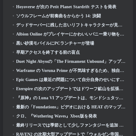
Hoyoverse が次の Petit Planet Stardrift テストを発表
ソウルフレームが前奏曲をからかう 14: 決闘
デッドサーバーに残した古いリフトキャラクターが見つからない? Gamigo はそれを修正しました
Albion Online がプレイヤーにかわいいバニー乗り物を提供して春を祝う
黒い砂漠モバイルにPCランチャーが登場
早期アクセスを終了する前の盲点
Duet Night Abyssの「The Firmament Unbound」アップデートでHuaxuのストーリーラインが完結
Warframe の Voruna Prime が不気味すぎるため、独自の Red Band トレーラーを入手
Epic Games は最近の問題について自分自身のせいにするしかない
Eterspire の次のアップデートではドワーフ鉱山を拡張し、ボス戦闘の完全なオーバーホールを提供
『原神』の Luna VI アップデートは、モンドシュタットが語り続けているがまだ見たことのない場所へ私たちを連れて行きます
最新の「Foundations」ビデオにおける HEAT のマップとモード
クロ、『Wuthering Waves』Xbox版を発表
最終リリースでは季節として少しファンタジーを追加 10 打ち上げ
RAVEN2 の次期大型アップデートで「ウォルゼン帝国」の朽ち果てた遺跡を探索しよう