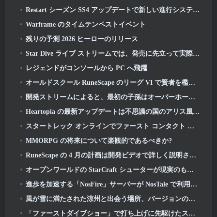
Restart シーズン SS4 アップデートで新しい進行システムが導入
Warframe のタイムテンペストイベント
残りの予測 2026 ヒーローのリリース
Star Dive ライブ ストリームでは、発売に先立って実際のゲームの様子をご覧いただけます
レジェンドがコンソールから PC へ飛躍
オールドスクール RuneScape のリーグ VI で賢者を檻から救い出す準備をしましょう: 悪魔の契約
開発ストリームによると、最初の子孫はオーバーホールを受けています
Heartopia の最新アップデートは不思議の国のアリス風に変身
スタートレック オンラインでファースト コンタクト デーを祝い、ノーベル インテル巡洋戦艦の新バージョンを獲得しましょう
MMORPG の将来について楽観的であるべきか?
RuneScape の 4 月の計画は開発ビデオで詳しく説明されています
オープンワールドの StarCraft シューターが現実のものになるかもしれないというさらなる兆候がある
進歩を加速する「NosFire」サーバーが NosTale で利用可能になりました
風が雪に満たされた涼州と出会う場所、バージョンのリリースで利用可能になりました 1.5
「ファーストダイブショー」で打ち上げに先駆けたスターダイブ