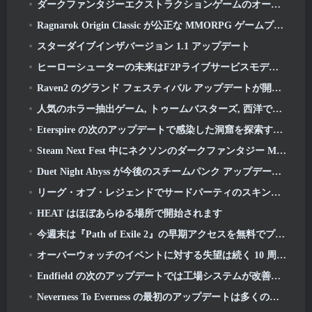
ダークファンタジーエクストラクションゲームのオープンベータテスト日が発表, ミストフォールハンター
Ragnarok Origin Classic が公正な MMORPG ゲームプレイを復活させ、CBT が 6 月にオープン 4
スターダイブインザバージョン 1.1 アップデート
ヒーローシューターの未来はF2Pライブサービスモデルと結びついているのか?
Raven2 のグランド フェスティバル アップデートが開始され、新しいウォーロード クラスが追加されました
人気のホラー抽出ゲーム, トゥームバスターズ, 西洋でも発売
Eterspire の次のアップデートで感染した洞窟を探索する準備をしましょう
Steam Next Fest 中にネクソンのダークファンタジー MMORPG Embers Of The Uncrowned をチェックできます
Duet Night Abyss が今後のスチームパンク アップデートで Icelake の霜に戻ります
リーグ・オブ・レジェンドでサードパーティのスキンを入手できることを期待しないでください
HEAT はほぼあらゆる場所で開始されます
今週末は『Path of Exile 2』の早期アクセスを無料でプレイしましょう
オーバーウォッチのイベントに対する失望は続く 10 周年記念
Endfield の次のアップデートでは工場システムが改善されます
Neverness To Everness の最初のアップデートは多くのことをもたらす