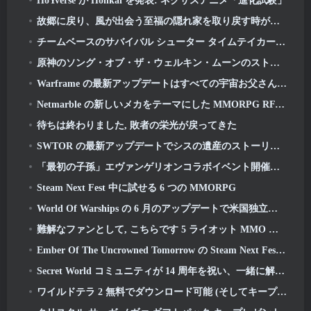
HoYverse が Honkai を発表: ネクサスアニメ「進化試験」
故郷に戻り、風が出会う至福の隠れ家を取り戻す時が来ました
チームベースのサバイバル シューター タイムテイカー向けの 2 回目の「独占」ベータ テストが発表
原神のソング・オブ・ザ・ウェルキン・ムーンのストーリーラインが終わりを迎えます。. オン・ザ・ムーン
Warframe の最新アップデートはすべての宇宙お父さんを祝う
Netmarble の新しいメカをテーマにした MMORPG RF オンラインが次に世界的に開始
待ちは終わりました, 敗者の栄光が戻ってきた
SWTOR の最新アップデートでシスの遺産のストーリーラインが本日終結を迎える
「最初の子孫」エヴァンゲリオンコラボイベント開催決定
Steam Next Fest 中に試せる 6 つの MMORPG
World Of Warships の 6 月のアップデートで米国独立記念日を新しいナラティブ キャンペーンで祝う
難解なファンとして, こちらです 5 ライオット MMO に見たいもの
Ember Of The Uncrowned Tomorrow の Steam Next Fest デモを事前ダウンロードできます
Secret World コミュニティが 14 周年を祝い、一緒に解決しなければならない謎を発表
ワイルドテラ 2 無料でダウンロード可能 (そしてキープ) 期間限定