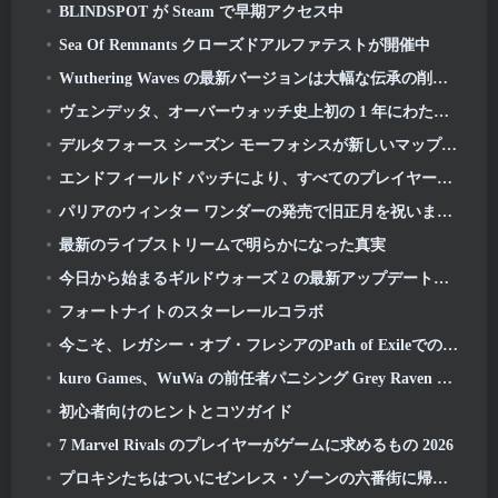
BLINDSPOT が Steam で早期アクセス中
Sea Of Remnants クローズドアルファテストが開催中
Wuthering Waves の最新バージョンは大幅な伝承の削除と QoL の変更をもたらします
ヴェンデッタ、オーバーウォッチ史上初の 1 年にわたるストーリーでタロンを取り戻す (「2」はありません, ブリザードがそれを落とした)
デルタフォース シーズン モーフォシスが新しいマップをもたらす, モード, プレイヤーからの要望による改善点
エンドフィールド パッチにより、すべてのプレイヤーに好みの 6 つ星キャラクターが無料で付与されます
パリアのウィンター ワンダーの発売で旧正月を祝いましょう: リフロシン新年アップデート
最新のライブストリームで明らかになった真実
今日から始まるギルドウォーズ 2 の最新アップデートでガーディアンの空き地襲撃を体験してください
フォートナイトのスターレールコラボ
今こそ、レガシー・オブ・フレシアのPath of ExileでのKeepers of the Flameのチャレンジを完了する時です
kuro Games、WuWa の前任者パニシング Grey Raven を Steam に導入
初心者向けのヒントとコツガイド
7 Marvel Rivals のプレイヤーがゲームに求めるもの 2026
プロキシたちはついにゼンレス・ゾーンの六番街に帰ってきた ゼロ版 2.6 アップデート