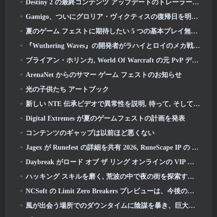
Destiny 2 の最終コンテンツ アップデートのトレーラーは雄叫びを上げています
Gamigo、ついにグロリア・ヴィクティスの復帰日を明らかに, 二度目も生き残れるか?
夏のゲーム フェストに期待したい 5 つの基本プレイ無料ゲーム
『Wuthering Waves』の開発者がラハイとロイのメカ戦闘シーケンスの作成について議論
ブライアン・ホリンカ, World Of Warcraft の元 PvP デザイン スペシャリスト, リーグ・オブ・レジェンド MMO チームに参加
ArenaNet からのサマー ゲーム フェストのお知らせ
光の子供たち アートブック
新しい NTE 伝承ビデオで異常性を説明, 待って, そして、ある「秘密」組織がすべてを追跡する方法
Digital Extremes が夏のゲームフェストの計画を発表
コンテンツのギャップは以前ほど悪くない
Jagex が Runefest の詳細を共有 2026, RuneScape IP の 25 周年記念式典の一環
Daybreak がロード オブ ザ リング オンラインの VIP メンバーシップの値上げを発表
ハッキング スキルを磨く, 荒波の中で夜の街を探索する時間です
NCSoft の Limit Zero Breakers プレビューは、今後のプロローグ テストに何が期待できるかを示しています
風が出会う場所でのダウンタイムに陰謀を暴き、巨大な猫と戦いましょうの最新アップデート