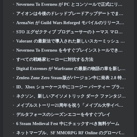
Neverness To Everness が PC とコンソールで正式にリリース
アイオンは今後のドレッドブレードアップデートでまったく新しいクラスを取得します
ArenaNet が Guild Wars Reforged モバイルのリリースを発表
STO エグゼクティブ プロデューサーのトーマス マローネとネバーウィンター クリエイティブ ディレクターのランディ モションズがゲームと Cryptic の将来について語る
Valorant の最新法で導入された新しいスカーミッシュ モードのバリアント
Neverness To Everness を今すぐプレインストールできます
すべての戦略家ヒーローに対抗する方法
Digital Extremes が Warframe の最新の物語の章を新しいアニメ短編で公開
Zenless Zone Zero Steam版がバージョン中に発表 2.8 特別プログラム
ID、Xbox ショーケース中にコージー パーティー プラットフォーマー ゲーム Totopia を発表, ベータ版の募集を開始
ネクソン、新しいアイソメトリック ダーク ファンタジー MMORPG を発表, 無冠の残り火
メイプルストーリー21周年を祝う「メイプル大学イベント」
デルタフォースのシーズンエコーを今すぐプレイ
6 Steam Medieval Fest 中にチェックすべき無料ゲーム
ネットマーブル、SF MMORPG RF Online のグローバル版事前登録を発表 Next