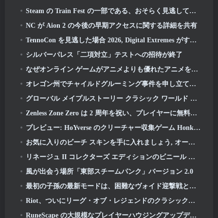
Steam の Train Fest の一部である、おそらく見逃している 8 つの無料プレイ ゲーム
NC が Aion 2 の今後の早期アクセスに関する詳細を共有
TennoCon を見逃した場合 2026, Digital Extremes がすべてのパネルを共有
シルバーパレス「二項対立」テストへの招待が終了
なぜオンライン ゲームがアニメよりも優れたアニメを作るのか
オレゴン州でチャイルドグルーミング事件を申し立て、Robloxに対して新たな訴訟を起こす
グローバル メイプルストーリー クラシック ワールド セカンド クローズド テストへのサインアップ
Zenless Zone Zero は 2 周年を祝い、プレイヤーに無料の S ランク エージェントの選択を提供します
プレビュー: HoYverse のクリーチャー収集ゲーム Honkai について知っておくべきこと: リンクソウル
お気に入りのビーチ スキンを手に入れましょう, オーバーウォッチに夏のゲームが帰ってきた
リネージュ II コレクターズ エディションのビニール アルバムで 22 周年を祝う
風が出会う場所「東部スチームパンク」バージョン 2.0
最初の子孫の最新モードは、困難なヴォイド迎撃戦と深層を融合させます
Riot、ついにリーグ・オブ・レジェンドのクラシックモードの発売日を明らかに
RuneScape の大規模なプレイヤーハウジングアップデートを待つのはもう終わりです