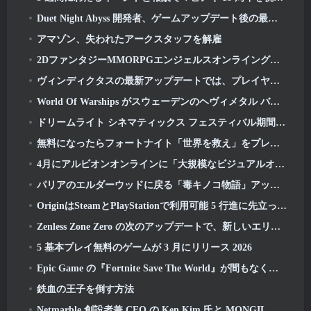
Duet Night Abyss 開発者、ゲームアップデート後の最近のマルウェア事件について公式声明を発表
アマゾン、失われたアークスタッフを解雇
2DファンタジーMMORPGエンジェルスオンライングローバル事前登録開始
ヴィンディクタスの最新アップデートでは、プレイヤーがカリバーンの守護者と対戦する新しいレイドが導入されます
World Of Warships がスウェーデンのヘヴィメタル バンド Sabaton とコラボレーションを開催
ドリームライト シネマティックス フェスティバル期間中にハートピアで映画を鑑賞しよう
無料になったらフォートナイト「世界を救え」をプレイする価値はありますか?
4月にアルビオンオンラインに「大規模なビジュアルオーバーホール」が登場
パリアのエルダーウッドに戻る「毒キノコ物語」アップデート
OriginはSteamとPlayStationで利用可能 5 行進に先立って 23 打ち上げ
Zenless Zone Zero の次のアップデートで、新しいエリドゥのホロウ チャンピオン コンペティションで栄光を競い合いましょう
5 基本プレイ無料のゲームが 3 月にリリース 2026
Epic Game の『Fortnite Save The World』が間もなく無料プレイになる
鉄血の王子を倒す方法
Netmarble 創設者兼 CEO の Ken Kim 氏と MONGIL について語る: スターダイブ