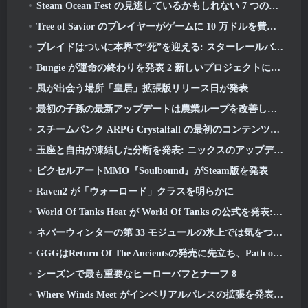
Steam Ocean Fest の見逃しているかもしれない 7 つの無料プレイ ゲーム
Tree of Savior のプレイヤーがゲームに 10 万ドルを費やして特別賞を獲得したと伝えられている
ブレイドはついに本界で“死”を迎える: スターレールバージョン 4.3
Bungie が運命の終わりを発表 2 新しいプロジェクトに取り組む準備中の生産
風が出会う場所「皇居」拡張版リリース日が発表
最初の子孫の最新アップデートは農業ループを改善し、猛攻撃モードを更新します
スチームパンク ARPG Crystalfall の最初のコンテンツ更新で「主要プレイヤーの懸念」に対処
玉座と自由が凍結した分断を発表: ニックスのアップデート
ピクセルアートMMO『Soulbound』がSteam版を発表
Raven2 が「ウォーロード」クラスを明らかに
World Of Tanks Heat が World Of Tanks の公式を発表: HEAT発売日
ネバーウィンターの第 33 モジュールの氷上では気をつけてください, 刺すような寒さ
GGGはReturn Of The Ancientsの発売に先立ち、Path of Exile 2のVaal Leagueの運命を動かす準備をしている
シーズンで最も重要なヒーローバフとナーフ 8
Where Winds Meet がインペリアルパレスの拡張を発表し、「大規模な」コンテンツのロードマップを共有