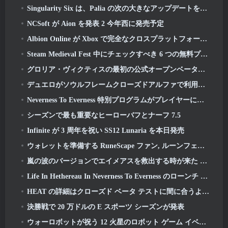
Singularity Six は、Palia の次の大きなアップデートを紹介します The Royal Highlands
NCSoft が Aion を発表 2 今年西に発売予定
Albion Online が Xbox で完全なクロスプラットフォーム プレイを実現
Steam Medieval Fest 中にチェックすべき 6 つの無料プレイ ゲーム
グロリア・ヴィクティスの最初の公式オープンベータプレイテストが本日キックオフ
デュエロがソウルフレームクローズドアルファで利用可能に
Neverness To Everness 特別プログラムがプレイヤーにローンチ時に何を期待するかを知らせます
シーズンで最も重要なヒーローバフとナーフ 7.5
Infinite が 3 周年を祝い SS12 Lunaria を本日発売
ウォレットを準備する RuneScape ファン, ルーンフェストチケット発売間近
嵐の波のバージョンでエイメアスを救出する時が来た 3.3 アップデート
Life In Hethereau In Neverness To Everness のローンチ ゲームプレイ プレビュー ビデオをご覧ください
HEAT の詳細はクローズド ベータ テストに間に合うように
決勝戦で 20 万ドルの E スポーツ シーズンが発表
ウォーロボットが祝う 12 火星のロボット ゲーム イベントの年