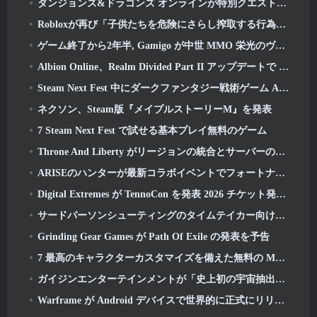
ダンジョンズ&ドラゴンズ オンラインが特別クエストと報酬で「Natural 20」周年を祝う
Robloxが再び「子供たちを危険にさらし搾取する行為」で訴えられていると報じられている
ゲーム終了から2年半, Gamigo が中世 MMO 栄光のヴィクティスの復活を予告
Albion Online、Realm Divided Part II アップデートで 2 つの主要な派閥戦争機能を導入
Steam Next Fest 中にダークファンタジー戦術ゲーム Annulus をプレイ
ネクソン、Steam版『メイプルストーリーM』を発表
7 Steam Next Fest で試せる基本プレイ無料のゲーム
Throne And Liberty がリージョンの統合とサーバーの統合を発表
ARISEのハンターが最新コラボイベントでフォートナイトに登場
Digital Extremes が TennoCon を発表 2026 チケット発売日
サードパーソンシューティングのタイムテイカー向けにクローズドベータテストが発表
Grinding Gear Games が Path Of Exile の発表を予告
7 最高のキャラクターカスタマイズを備えた無料の MMORPG ゲーム
ガイジンエンターテインメントが「史上初の宇宙抽出アクションゲーム」Star Wrathを公開
Warframe が Android デバイスで世界的に正式にリリースされる