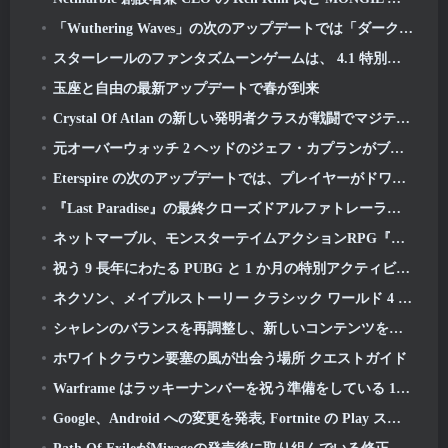
「Wuthering Waves」の次のアップデートでは「ダークサイド」への旅が始まります
スターレールのファンタズムーンゲームは、 4.1 特別プログラム
玉座と自由の最新アップデートで春が到来
Crystal Of Atlan の新しい発明者クラスが戦闘でマジテック メックを指揮する
元オーバーウォッチ 2 ヘッドのジェフ・カプランがブリザードに任せた理由を説明
Eterspire の次のアップデートでは、プレイヤーがドワーフ鉱山に送り込まれます
『Last Paradise』の最終クローズドアルファトレーラーは小さいながらも恐ろしい芸術作品です
ネットマーブル、モンスターテイムアクションRPG『Mongil』の発売日を発表: スターダイブ
祝う 9 長年にわたる PUBG と 1 か月の特別アクティビティ
ネクソン、メイプルストーリー クラシック ワールド 4 月クローズドオンラインテストの申し込みを開始
シャレンのバランスを再調整し、新しいコンテンツを導入する最初のディセンダント 3 月アップデート
ホワイトクラウン要塞の風が出会う場所 クエストガイド
Warframe はラッキーナンバーを祝う準備をしている 13 アニバーサリーイベントあり
Google、Android への変更を発表, Fortnite の Play ストアへの復帰を記念して