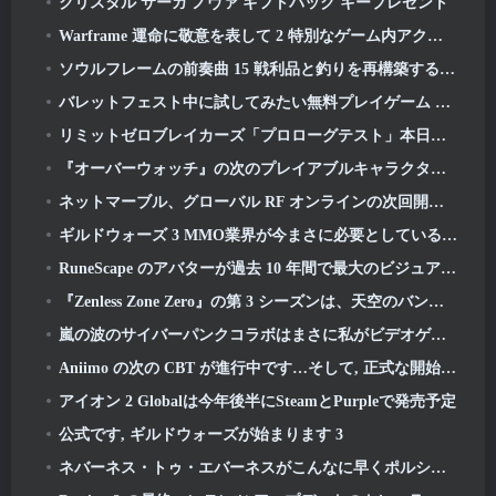
クリスタル サーガ ノヴァ ギフトパック キープレゼント
Warframe 運命に敬意を表して 2 特別なゲーム内アクティビティとタイトル付き
ソウルフレームの前奏曲 15 戦利品と釣りを再構築するアップデート
バレットフェスト中に試してみたい無料プレイゲーム 5 選
リミットゼロブレイカーズ「プロローグテスト」本日開始
『オーバーウォッチ』の次のプレイアブルキャラクターは過労のサイボーグ犯罪ボスになるようだ
ネットマーブル、グローバル RF オンラインの次回開始日を発表
ギルドウォーズ 3 MMO業界が今まさに必要としているものかもしれない
RuneScape のアバターが過去 10 年間で最大のビジュアルアップデートで全面的に刷新される
『Zenless Zone Zero』の第 3 シーズンは、天空のバンブー島への旅から始まります, そしてSteamプラットフォームへ
嵐の波のサイバーパンクコラボはまさに私がビデオゲームのクロスオーバーイベントに求めていたものです
Aniimo の次の CBT が進行中です…そして, 正式な開始期間があります
アイオン 2 Globalは今年後半にSteamとPurpleで発売予定
公式です, ギルドウォーズが始まります 3
ネバーネス・トゥ・エバーネスがこんなに早くポルシェコラボガチャをやるのは間違いだったかもしれないと思った, でも私は間違っていた