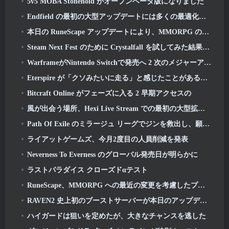
5v5 MOBA Stonehold がオープンベータ版になりました
Endfield の最初の大型アップデートには多くの最適化が含まれています
本日の RuneScape アップデートにより、MMORPG のオリジナルの戦闘スタイルを学びやすくなりました
Steam Next Fest のために Crystalfall を試してみた結果、これが学んだことです
WarframeがNintendo Switchで発売へ 2 次のメジャーアップデートに間に合うように, シャドウグラファー
Eterspire が「クソみたいに走る」と感じたことがあるなら, クリエイティブディレクターはもうそんなことはないと語る
Bitcraft Online がフェーズに入る 2 早期アクセスの
風が出会う場所、Hexi Live Stream での最初の大型拡張をご覧ください
Path Of Exile のミラージュ リーグでジンを救出し、願いを叶えましょう
ライアットゲームズ、今月2度目の人員削減を発表
Neverness To Everness のグローバル発売日が明らかに
ラストパラダイス クローズドαテスト
RuneScape、MMORPG への最近の変更を考慮したプレミア メンバーシップ モデルの調整を発表
RAVEN2 史上初のブーストサーバーが本日のアップデートで起動
ハイガードは狙いを定めたが、大きなチャンスを逃した