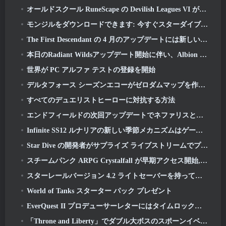
オールドスクール RuneScape の Devilish Leagues VI が本日発売
モンジルをダウンロードできます: 今すぐスターダイブクライアント
The First Descendant の 4 月のアップデートには新しいエンドゲーム コンテンツのベータ版が含まれます
本日のRadiant Wildsアップデート開始に伴い、Albion Onlineのビジュアルオーバーホールが終了
世界が PC アルファ テストの登録を開始
デルタフォース シーズンエコーがゼロダムマップを作り直し、作戦ゲームプレイを拡張
すべてのデュエリストヒーローに対抗する方法
エンドフィールドの次回アップデートでネファリスとの戦いが始まる
Infinite SS12 ルナリアの新しい季節メカニズムはゲームへの「最大の追加」の 1 つです
Star Dive の開発者がサプライズ ライブストリームでプレイヤーの質問に答える
スチームパンク ARPG Crystalfall が早期アクセス開始, しかし、いくつかのねじれがないわけではありません
スターレールバージョン 4.2 ライトセーバーを持ってくる, ヌンチャック, ドラマーの先駆者と高揚感の発散者
World of Tanks スターター パック プレゼント
EverQuest II プロデューサーレターにはタイムロック拡張サーバーの詳細が記載されています
「Throne and Liberty」でダブル大ボスのスポーンイベントが開始