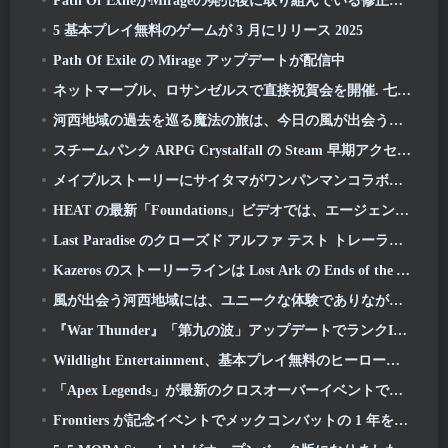
Path Of ExileがMirageの発売後に取り組んでいる修正リストを共有
5 基本プレイ無料のゲームが 3 月にリリース 2025
Path Of Exile の Mirage アップデートが配信中
ネットマーブル、ロサンゼルスで直接祝賀会を開催. 七つの大罪以前: オリジンの起動
河西地域の過去を巡る魔法の旅は、今日の風が出会う場所から始まります
スチームパンク ARPG Crystalfall の Steam 早期アクセス日が発表
メイプルストーリーにサイタマがワンパンマンコラボイベントで登場
HEAT の最新「Foundations」ビデオでは、エージェントとタンクがどのように連携するかを説明しています
Last Paradise のクローズド アルファ テスト トレーラーは、ゾンビ黙示録を生き抜くことが実際にどのようなものかを思い出させます
Kazeros のストーリーラインは Lost Ark の Ends of the Abyss アップデートで終了します
風が出会う河西地域には、ユニークな体験でありながらプレーヤーが愛するものが今でも残っています
『War Thunder』「第九の波」アップデートでランクIXのジェット機が登場
Wildlight Entertainment、基本プレイ無料のヒーローシューター「Highguard」のサービス終了を発表
「Apex Legends」が最新のクロスオーバーイベントでガンダムユニバースに参戦
Frontiers が記念イベントでメックコンバットの 1 年を祝う