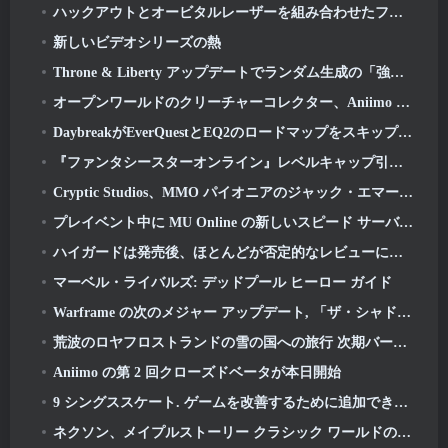
ハックアウトとオービタルレーザーを組み合わせたファイナルニューワールドツアー
新しいビデオシリーズの熱
Throne & Liberty アップデートでランダム生成の「強欲の塔」が導入
オープンワールドのクリーチャーコレクター、Aniimo が正しいメモを打つ
DaybreakがEverQuestとEQ2のロードマップをスキップする計画を発表後、プレイヤーの反応は鈍い
『ファンタシースターオンライン』レベルキャップ引き上げと新コンテンツが公開 2: NGS ヘッドライン ウェーブ ストリーム
Cryptic Studios、MMO パイオニアのジャック・エマート氏が CEO として復帰すると発表
プレイベント中に MU Online の新しいスピード サーバーの準備をする
ハイガードは発売後、ほとんどが否定的なレビューに見舞われる
マーベル・ライバルズ: デッドプール ヒーロー ガイド
Warframe の次のメジャー アップデート, 「ザ・シャドウグラファー」が3月に登場予定
荒波のロヤフロストランドの雪の国への旅行 次期バージョン 3.1
Aniimo の第 2 回クローズドベータが本日開始
9 シングススケート. ゲームを改善するために追加できる可能性がある 2026
ネクソン、メイプルストーリー クラシック ワールドの短いグローバル ゲームプレイ トレーラーを公開