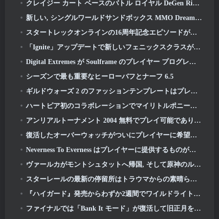
クレイジー カート ベースのバトル ロイヤル DeGen Rivals は、おそらくあなたが組み合わせたくないものをすべて組み合わせています
新しい, シングルワールドサンドボックス MMO DreamWorld が Steam 早期アクセスに登場
スタートレックオンラインの16周年記念エピソードが「コラプション」アップデートの一環としてドロップされる
「Ignite」アップデートで新しいフェニックスクラスがAION Classic EUに登場
Digital Extremes が Soulframe のプレイヤー プログレッション システムの「大規模なリワーク」を発表
シーズンで最も重要なヒーローバフとナーフ 6.5
ギルドウォーズ 2 のファッションテンプレートはプレイヤーのフィードバックに基づいて作り直されています
ハートピア初のコラボレーションでマイリトルポニーの友情の魔法が生まれる
アンリアルトーナメント 2004 無料でプレイ可能であり、エピックはそれに関して誰も訴訟を起こすつもりはありません
復活したオーバーウォッチがついにプレイヤーに希望を与える
Neverness To Everness はプレイヤーに提供するものがたくさんあります, 特に楽しい
ヴァールカがモントシュタットへ帰国, そして原神のルナVアップデートで彼に問題をもたらす
スターレールの最新の停留所はトラウマからの素晴らしい休息です
『ハイガード』発売からわずか2週間でワイルドライト・エンターテインメントが人員削減を発表
ファイナルでは「Bank It モード」が復活して旧正月を祝いましょう