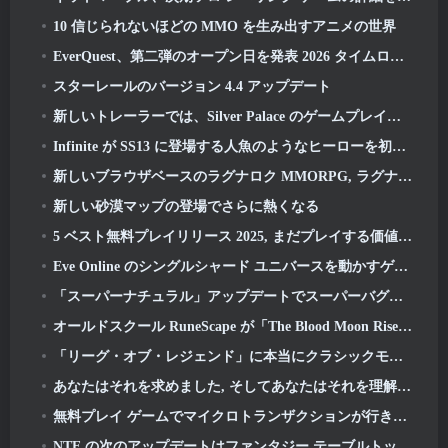
10 信じられないほどの MMO を生み出すアニメの世界
EverQuest、第二弾のオープン日を発表 2026 タイムロック拡張サーバー
スターレールのバージョン 4.4 アップデート
新しいトレーラーでは、Silver Palace のゲームプレイを紹介します
Infinite が SS13 に登場する人魚のようなヒーローを初公開: 残光
新しいブラウザベースのラグナロク MMORPG, ラグナロクユニバースを発表
新しい砂漠マップの登場でさらに熱くなる
5 ベスト無料プレイリリース 2025, まだプレイする価値はありますか 2026?
Eve Online のシングルシャード ユニバースを動かすゲーム エンジンがオープンソースになりました
「スーパーナチュラル」アップデートでスーパーバグがスーパーアニマルロイヤルに侵入
オールドスクール RuneScape が「The Blood Moon Rises」グランドマスタークエストをドロップ, 20年にわたるクエストラインに終止符を打つ
「リーグ・オブ・レジェンド」に本当にクラシックモードが登場
あなたはそれを求めました, そしてあなたはそれを理解しています. Eterspireでギルドが利用可能になりました
無料プレイ ゲームでマイクロトランザクションが行き過ぎている?
NTE の次のアップデートはファンタジー テーブルトップ ゲームに少し寄り道します