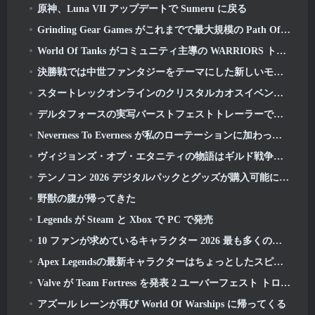
原神、Luna VII アップデートで Sumeru に戻る
Grinding Gear Games がこれまでで最大規模の Path Of Exile II アップデートを公開, 古代人の帰還
World Of Tanks がコミュニティ主導の WARRIORS トーナメントを発表
決勝戦では中世ファンタジーをテーマにした新しいモード「Dragon's Claim」が登場
スタートレックオンラインのクリスタルカオスイベントでソリア人が戻ってくる
デルタフォースの実写バーストフェストトレーラーでWWEのダミアン・プリーストが「ルートキャンプ」でトレーニングを受ける
Neverness To Everness が私のローテーションに加わった理由, 今のところ
ヴィジョンズ・オブ・エタニティの物語はギルド戦争で続く 2 来週
テンノコン 2026 デジタルパックとグッズが購入可能になりました
野獣の腹が帰ってきた
Legends が Steam と Xbox で PC で発売
10 ファンが求めているキャラクター 2026 最も多くのマーベルライバルの名簿とそれらが起こる可能性
Apex Legendsの最新キャラクターはちょっとしたスピードの悪魔です
Valve が Team Fortress を発表 2 ユーバーフェスト トロフィー デザイン コンテスト
アズール レーンが再び World Of Warships に帰ってくる