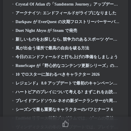
Crystal Of Atlan の「Sandstorm Journey」アップデートにより、レベルキャップが次のように引き上げられます 70
アークナイツ: エンドフィールドがライブになりました
Darkpaw が EverQuest の次期フロストリーバーサーバーのためにプレイヤーが選んだルールを明らかに
Duet Night Abyss が Steam で発売
新しいものをお探しなら, 競争力のあるスポーツ ゲーム, フリースタイルフットボールのクローズドベータテスト 2 進行中です
風が出会う場所で最高の自由を破る方法
今日のエンドフィールドと打ち上げの準備をしましょう
RuneScape が「野心的なコンテンツ更新シリーズ」の詳細を説明するビデオを共有
10 でロスターに加わるべきキャラクター 2026
レジェンド』 8.0 アップデートで最初のキャンペーンが開始 2026
ハートピアのプレイについて考える? まずこれをお読みください
ブレイドアンドソウル ネオの新ダークランサーが1周年に間に合うように登場
シーズンで最も重要なキャラクターのバフとナーフ 6
Endfield リリース特別プログラムでは、ゲームの収益化システムの詳細が提供されます
7
ヴィンディクタスの冬のアップデートでは、プレイヤーの進行を容易にするシステムが導入されています