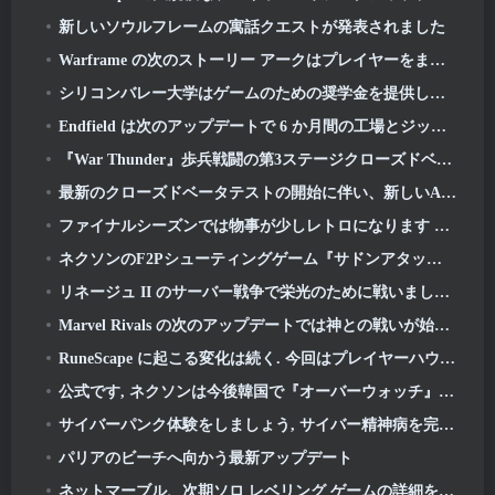
新しいソウルフレームの寓話クエストが発表されました
Warframe の次のストーリー アークはプレイヤーをまったく新しいスター チャートに連れて行きます, タウシステム
シリコンバレー大学はゲームのための奨学金を提供していますが、その要件のいくつかは興味深いものです
Endfield は次のアップデートで 6 か月間の工場とジップラインを祝う
『War Thunder』歩兵戦闘の第3ステージクローズドベータテストが発表
最新のクローズドベータテストの開始に伴い、新しいAniimoトレーラーが公開されました
ファイナルシーズンでは物事が少しレトロになります 11 アップデート
ネクソンのF2Pシューティングゲーム『サドンアタック ゼロポイント』最終クローズドβテストが本日スタート
リネージュ II のサーバー戦争で栄光のために戦いましょう
Marvel Rivals の次のアップデートでは神との戦いが始まります
RuneScape に起こる変化は続く. 今回はプレイヤーハウジングです
公式です, ネクソンは今後韓国で『オーバーウォッチ』を出版する予定
サイバーパンク体験をしましょう, サイバー精神病を完全に抱えている, 『Apex Legends』の次のクロスオーバーイベントで
パリアのビーチへ向かう最新アップデート
ネットマーブル、次期ソロ レベリング ゲームの詳細を公開, ソロレベリング: KARMA アニメエキスポにて