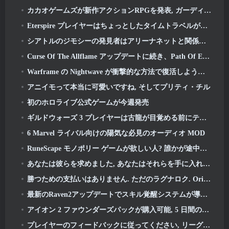
カカオゲームズが新作アクションRPGを発表, ガーディアンメイデン
Eterspire プレイヤーはちょっとしたタイムトラベルができるようになりました…お楽しみとして
シアトルのジモシーの発見者はアリーナネットと関係がある, もちろん、彼らはそれをギルドウォーズに追加しています 2
Curse Of The Allflame アップデートに続き、Path Of Exile がフィードバックに基づいていくつかの変更を発表
Warframe の Nightwave が衝撃的な方法で復活しようとしている
アニイモって本当に可愛いですね, そしてプリティ・チル
初のホロライブ公式ゲームが今週発売
ギルドウォーズ 3 プレイヤーは古龍が目覚める前にティリアの世界を体験できるようになります
6 Marvel ライバル向けの陽気な必見のオーディオ MOD
RuneScape モノポリー ゲームが欲しい人? 誰かが途中にいるから
あなたは彼らを求めました, あなたはそれらを手に入れています. ドラゴンがアルビオンオンラインにやってくる
勝つための支払いはありません. ただのラグナロク. Origin Classic が 7 月に発売 23
最新のRaven2アップデートでスキル覚醒システムが導入, プレイヤーにスキルを向上させるためのより多くの方法を提供する
アイオン 2 ファウンダーズパックが購入可能, 5 日間の早期アクセスが完了します
プレイヤーのフィードバックに従ってください, リーグ・オブ・レジェンドのクラシックプレイヤーはクラシックスキンにお金を払う必要がありません