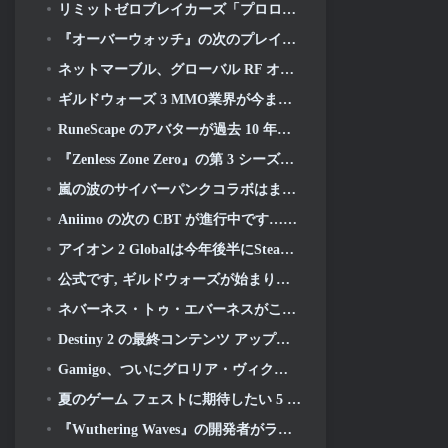
リミットゼロブレイカーズ「プロローグテスト」本日開始
『オーバーウォッチ』の次のプレイアブルキャラクターは過労のサイボーグ犯罪ボスになるようだ
ネットマーブル、グローバル RF オンラインの次回開始日を発表
ギルドウォーズ 3 MMO業界が今まさに必要としているものかもしれない
RuneScape のアバターが過去 10 年間で最大のビジュアルアップデートで全面的に刷新される
『Zenless Zone Zero』の第 3 シーズンは、天空のバンブー島への旅から始まります, そしてSteamプラットフォームへ
嵐の波のサイバーパンクコラボはまさに私がビデオゲームのクロスオーバーイベントに求めていたものです
Aniimo の次の CBT が進行中です…そして, 正式な開始期間があります
アイオン 2 Globalは今年後半にSteamとPurpleで発売予定
公式です, ギルドウォーズが始まります 3
ネバーネス・トゥ・エバーネスがこんなに早くポルシェコラボガチャをやるのは間違いだったかもしれないと思った, でも私は間違っていた
Destiny 2 の最終コンテンツ アップデートのトレーラーは雄叫びを上げています
Gamigo、ついにグロリア・ヴィクティスの復帰日を明らかに, 二度目も生き残れるか?
夏のゲーム フェストに期待したい 5 つの基本プレイ無料ゲーム
『Wuthering Waves』の開発者がラハイとロイのメカ戦闘シーケンスの作成について議論