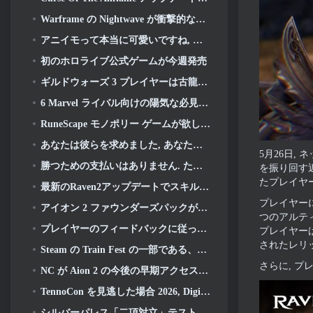
Warframe の Nightwave が衝撃的な方法で復活しようとしている
アニイモって本当に可愛いですね, そしてプリティ・チル
初のホロライブ公式ゲームが今週発売
ギルドウォーズ 3 プレイヤーは古龍が目覚める前にティリアの世界を体験できるようになります
6 Marvel ライバル向けの陽気な必見のオーディオ MOD
RuneScape モノポリー ゲームが欲しい人? 誰かが途中にいるから
あなたは彼らを求めました, あなたはそれらを手に入れています. ドラゴンがアルビオンオンラインにやってくる
5月26日,
勝つための支払いはありません. ただのラグナロク. Origin Classic が 7 月に発売 23
を振り回す
たプレイヤ
最新のRaven2アップデートでスキル覚醒システムが導入, プレイヤーにスキルを向上させるためのより多くの方法を提供する
プレイヤー
アイオン 2 ファウンダーズパックが購入可能, 5 日間の早期アクセスが完了します
つのアルテ
プレイヤーのフィードバックに従ってください, リーグ・オブ・レジェンドのクラシックプレイヤーはクラシックスキンにお金を払う必要がありません
プレイヤー
されたレリ
Steam の Train Fest の一部である、おそらく見逃している 8 つの無料プレイ ゲーム
さらに, 
NC が Aion 2 の今後の早期アクセスに関する詳細を共有
TennoCon を見逃した場合 2026, Digital Extremes がすべてのパネルを共有
シルバーパレス「二項対立」テストへの招待が終了