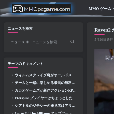
MMO ゲーム
ニュースを検索
Rave
5月20日発行
ニュース
ニュースを検索
テーマのドキュメント
ウィルムスクレイグ島がオールドスクール RuneScape で探索できるようになりました
チームと一緒に楽しめる最高の無料プレイ ゲーム (2026)
カカオゲームズが新作アクションRPGを発表, ガーディアンメイデン
Eterspire プレイヤーはちょっとしたタイムトラベルができるようになりました…お楽しみとして
シアトルのジモシーの発見者はアリーナネットと関係がある, もちろん、彼らはそれをギルドウォーズに追加しています 2
Curse Of The Allflame アップデートに続き、Path Of Exile がフィードバックに基づいていくつかの変更を発表