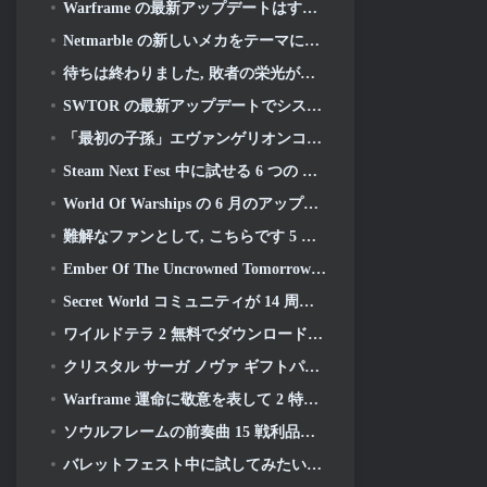
Warframe の最新アップデートはすべての宇宙お父さんを祝う
Netmarble の新しいメカをテーマにした MMORPG RF オンラインが次に世界的に開始
待ちは終わりました, 敗者の栄光が戻ってきた
SWTOR の最新アップデートでシスの遺産のストーリーラインが本日終結を迎える
「最初の子孫」エヴァンゲリオンコラボイベント開催決定
Steam Next Fest 中に試せる 6 つの MMORPG
World Of Warships の 6 月のアップデートで米国独立記念日を新しいナラティブ キャンペーンで祝う
難解なファンとして, こちらです 5 ライオット MMO に見たいもの
Ember Of The Uncrowned Tomorrow の Steam Next Fest デモを事前ダウンロードできます
Secret World コミュニティが 14 周年を祝い、一緒に解決しなければならない謎を発表
ワイルドテラ 2 無料でダウンロード可能 (そしてキープ) 期間限定
クリスタル サーガ ノヴァ ギフトパック キープレゼント
Warframe 運命に敬意を表して 2 特別なゲーム内アクティビティとタイトル付き
ソウルフレームの前奏曲 15 戦利品と釣りを再構築するアップデート
バレットフェスト中に試してみたい無料プレイゲーム 5 選