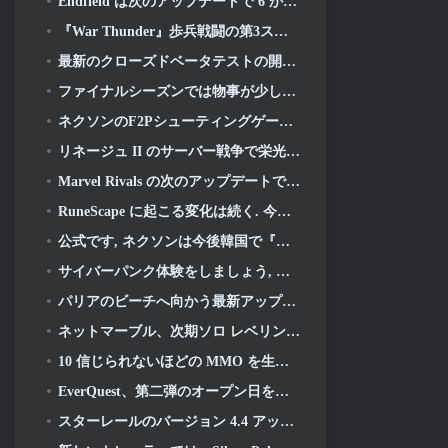
Endfield は次のアップデートで 6 か月間の工場とジップラインを祝う
『War Thunder』歩兵戦闘の第3ステージクローズドベータテストが発表
最新のクローズドベータテストの開始に伴い、新しいAniimoトレーラーが公開されました
ファイナルシーズンでは物事が少しレトロになります 11 アップデート
ネクソンのF2Pシューティングゲーム『サドンアタック ゼロポイント』最終クローズドβテストが本日スタート
リネージュ II のサーバー戦争で栄光のために戦いましょう
Marvel Rivals の次のアップデートでは神との戦いが始まります
RuneScape に起こる変化は続く. 今回はプレイヤーハウジングです
公式です, ネクソンは今後韓国で『オーバーウォッチ』を出版する予定
サイバーパンク体験をしましょう, サイバー精神病を完全に抱えている, 『Apex Legends』の次のクロスオーバーイベントで
パリアのビーチへ向かう最新アップデート
ネットマーブル、次期ソロ レベリング ゲームの詳細を公開, ソロレベリング: KARMA アニメエキスポにて
10 信じられないほどの MMO を生み出すアニメの世界
EverQuest、第二弾のオープン日を発表 2026 タイムロック拡張サーバー
スターレールのバージョン 4.4 アップデート