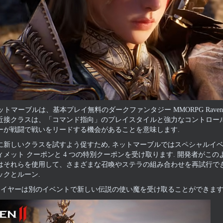
 ネットマーブルは、基本プレイ無料のダークファンタジー MMORPG Rav
近接クラスは、「コマンド指向」のプレイスタイルと強力なコントロール
ーが戦闘で戦いをリードする機会があることを意味します.
に新しいクラスを試すよう促すため, ネットマーブルではスペシャルイベン
ィメット クーポンと 4 つの特別クーポンを受け取ります. 開発者がこ
はそれらを使用して、さまざまな召喚やステラの組み合わせを再試行できま
ックとルーン.
プレイヤーは別のイベントで新しい伝説の使い魔を受け取ることができます.