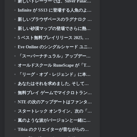
新しいトレーラーでは、Silver Palace のゲームプレイを紹介します
Infinite が SS13 に登場する人魚のようなヒーローを初公開: 残光
新しいブラウザベースのラグナロク MMORPG, ラグナロクユニバースを発表
新しい砂漠マップの登場でさらに熱くなる
5 ベスト無料プレイリリース 2025, まだプレイする価値はありますか 2026?
Eve Online のシングルシャード ユニバースを動かすゲーム エンジンがオープンソースになりました
「スーパーナチュラル」アップデートでスーパーバグがスーパーアニマルロイヤルに侵入
オールドスクール RuneScape が「The Blood Moon Rises」グランドマスタークエストをドロップ, 20年にわたるクエストラインに終止符を打つ
「リーグ・オブ・レジェンド」に本当にクラシックモードが登場
あなたはそれを求めました, そしてあなたはそれを理解しています. Eterspireでギルドが利用可能になりました
無料プレイ ゲームでマイクロトランザクションが行き過ぎている?
NTE の次のアップデートはファンタジー テーブルトップ ゲームに少し寄り道します
スタートレック オンライン、次の「アンディスカバード」シーズンの開始を発表
嵐のような波がバージョンと一緒にXboxに登場 3.5 アップデート
Tibia のクリエイターが昔ながらのゾンビ MMORPG の新しいプレイテストを発表, オンラインで維持