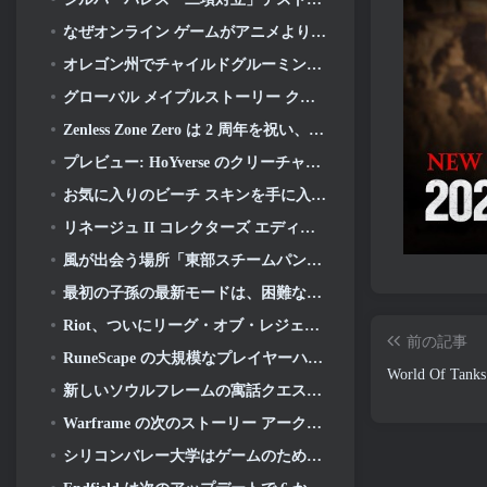
なぜオンライン ゲームがアニメよりも優れたアニメを作るのか
オレゴン州でチャイルドグルーミング事件を申し立て、Robloxに対して新たな訴訟を起こす
グローバル メイプルストーリー クラシック ワールド セカンド クローズド テストへのサインアップ
Zenless Zone Zero は 2 周年を祝い、プレイヤーに無料の S ランク エージェントの選択を提供します
プレビュー: HoYverse のクリーチャー収集ゲーム Honkai について知っておくべきこと: リンクソウル
お気に入りのビーチ スキンを手に入れましょう, オーバーウォッチに夏のゲームが帰ってきた
リネージュ II コレクターズ エディションのビニール アルバムで 22 周年を祝う
風が出会う場所「東部スチームパンク」バージョン 2.0
最初の子孫の最新モードは、困難なヴォイド迎撃戦と深層を融合させます
Riot、ついにリーグ・オブ・レジェンドのクラシックモードの発売日を明らかに
前の記事
RuneScape の大規模なプレイヤーハウジングアップデートを待つのはもう終わりです
World Of Ta
新しいソウルフレームの寓話クエストが発表されました
Warframe の次のストーリー アークはプレイヤーをまったく新しいスター チャートに連れて行きます, タウシステム
シリコンバレー大学はゲームのための奨学金を提供していますが、その要件のいくつかは興味深いものです