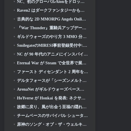
NC、初のグローバルAionをドロップ 2 開発ビデオ, ゲームの詳細を共有する
Raven2 はダークファンタジーかもしれません, それでも夏の楽しみは終わりません
古典的な 2D MMORPG Angels Online が本日グローバルで開始
『War Thunder』重騎兵アップデートで対放射線ミサイルと電子支援手段を追加
ギルドウォーズのやり方 3 MMO 分野での革新を目指しているかもしれない
SmilegateのMIRESI事前登録受付中: 見えない未来
NC が 90 年代のアニメにインスパイアされたアート スタイルを取り入れた魔法少女 RPG を開発中
Eternal War が Steam で全世界で展開中
ファースト ディセンダント 2 周年をディセンダント フェストで祝う 2026 ストリーム
デルタフォースが「シーズンメルトダウン」を明らかに, レインボーシックス シージコラボを発表
ArenaNet がギルドウォーズベースのカードゲームを公開, ミストバウンド
HoYverse が Honkai を発表: ネクサスアニメ「進化試験」
故郷に戻り、風が出会う至福の隠れ家を取り戻す時が来ました
チームベースのサバイバル シューター タイムテイカー向けの 2 回目の「独占」ベータ テストが発表
原神のソング・オブ・ザ・ウェルキン・ムーンのストーリーラインが終わりを迎えます。. オン・ザ・ムーン