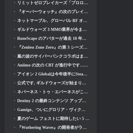
リミットゼロブレイカーズ「プロローグテスト」本日開始
『オーバーウォッチ』の次のプレイアブルキャラクターは過労のサイボーグ犯罪ボスになるようだ
ネットマーブル、グローバル RF オンラインの次回開始日を発表
ギルドウォーズ 3 MMO業界が今まさに必要としているものかもしれない
RuneScape のアバターが過去 10 年間で最大のビジュアルアップデートで全面的に刷新される
『Zenless Zone Zero』の第 3 シーズンは、天空のバンブー島への旅から始まります, そしてSteamプラットフォームへ
嵐の波のサイバーパンクコラボはまさに私がビデオゲームのクロスオーバーイベントに求めていたものです
Aniimo の次の CBT が進行中です…そして, 正式な開始期間があります
アイオン 2 Globalは今年後半にSteamとPurpleで発売予定
公式です, ギルドウォーズが始まります 3
ネバーネス・トゥ・エバーネスがこんなに早くポルシェコラボガチャをやるのは間違いだったかもしれないと思った, でも私は間違っていた
Destiny 2 の最終コンテンツ アップデートのトレーラーは雄叫びを上げています
Gamigo、ついにグロリア・ヴィクティスの復帰日を明らかに, 二度目も生き残れるか?
夏のゲーム フェストに期待したい 5 つの基本プレイ無料ゲーム
『Wuthering Waves』の開発者がラハイとロイのメカ戦闘シーケンスの作成について議論