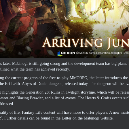
s later
,
Mabinogi is still going strong and the development team has big plans
.
tlined what the team has achieved recently
.
sing the current progress of the free-to-play MMORPG
,
the letter introduces t
the Brí Leith
:
Abyss of Doubt dungeon
,
released today
.
The dungeon will be ava
so highlights the Generation
28:
Ruins in Twilight storyline
,
which will be relea
eteer and Blazing Brawler
,
and a list of events
.
The Hearts
&
Crafts events su
addressed
.
ality of life
,
Fantasy Life content will have more to offer players
.
A new maste
ど.
Further details can be found in the
Letter on the Mabinogi website
.