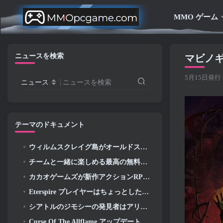
MMO ゲーム
ニュースを検索
マビノ
5月15日発行
ニュース
ニュースを検索
テーマのドキュメント
ウィルムスクレイグ島がオールドスクール RuneScape で探索できるようになりました
チームと一緒に楽しめる最高の無料プレイ ゲーム (2026)
カカオゲームズが新作アクションRPGを発表, ガーディアンメイデン
Eterspire プレイヤーはちょっとしたタイムトラベルができるようになりました…お楽しみとして
シアトルのジモシーの発見者はアリーナネットと関係がある, もちろん、彼らはそれをギルドウォーズに追加しています 2
Curse Of The Allflame アップデートに続き、Path Of Exile がフィードバックに基づいていくつかの変更を発表