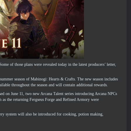
Some of those plans were revealed today in the latest producers
’
letter
,
he summer season of Mabinogi
:
Hearts
&
Crafts
.
The new season includes
ilable throughout the season and will contain additional rewards
.
sed on June
11,
two new Arcana Talent series introducing Arcana NPCs
ch as the returning Fergseus Forge and Refined Armory were
ry system will also be introduced for cooking
,
potion making
,