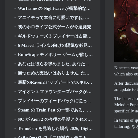
Warframe の Nightwave が衝撃的な方法で復活しようとしている
アニイモって本当に可愛いですね, そしてプリティ・チル
初のホロライブ公式ゲームが今週発売
ギルドウォーズ 3 プレイヤーは古龍が目覚める前にティリアの世界を体験できるようになります
6 Marvel ライバル向けの陽気な必見のオーディオ MOD
RuneScape モノポリー ゲームが欲しい人? 誰かが途中にいるから
あなたは彼らを求めました, あなたはそれらを手に入れています. ドラゴンがアルビオンオンラインにやってくる
Nineteen year
勝つための支払いはありません. ただのラグナロク. Origin Classic が 7 月に発売 23
which also ou
最新のRaven2アップデートでスキル覚醒システムが導入, プレイヤーにスキルを向上させるためのより多くの方法を提供する
After discus
an update to 
アイオン 2 ファウンダーズパックが購入可能, 5 日間の早期アクセスが完了します
The letter al
プレイヤーのフィードバックに従ってください, リーグ・オブ・レジェンドのクラシックプレイヤーはクラシックスキンにお金を払う必要がありません
Melodic Pupp
Steam の Train Fest の一部である、おそらく見逃している 8 つの無料プレイ ゲーム
specifically 
NC が Aion 2 の今後の早期アクセスに関する詳細を共有
In terms of qu
tailoring
, な
TennoCon を見逃した場合 2026, Digital Extremes がすべてのパネルを共有
シルバーパレス「二項対立」テストへの招待が終了