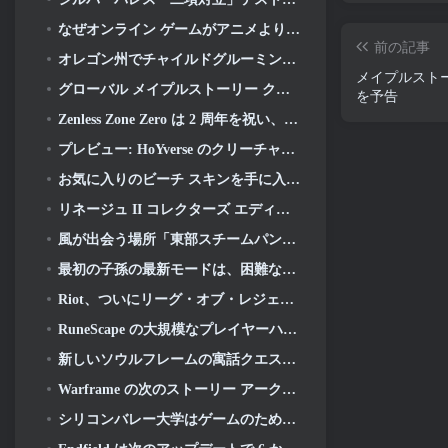
なぜオンライン ゲームがアニメよりも優れたアニメを作るのか
前の記事
オレゴン州でチャイルドグルーミング事件を申し立て、Robloxに対して新たな訴訟を起こす
メイプルストー
グローバル メイプルストーリー クラシック ワールド セカンド クローズド テストへのサインアップ
を予告
Zenless Zone Zero は 2 周年を祝い、プレイヤーに無料の S ランク エージェントの選択を提供します
プレビュー: HoYverse のクリーチャー収集ゲーム Honkai について知っておくべきこと: リンクソウル
お気に入りのビーチ スキンを手に入れましょう, オーバーウォッチに夏のゲームが帰ってきた
リネージュ II コレクターズ エディションのビニール アルバムで 22 周年を祝う
風が出会う場所「東部スチームパンク」バージョン 2.0
最初の子孫の最新モードは、困難なヴォイド迎撃戦と深層を融合させます
Riot、ついにリーグ・オブ・レジェンドのクラシックモードの発売日を明らかに
RuneScape の大規模なプレイヤーハウジングアップデートを待つのはもう終わりです
新しいソウルフレームの寓話クエストが発表されました
Warframe の次のストーリー アークはプレイヤーをまったく新しいスター チャートに連れて行きます, タウシステム
シリコンバレー大学はゲームのための奨学金を提供していますが、その要件のいくつかは興味深いものです