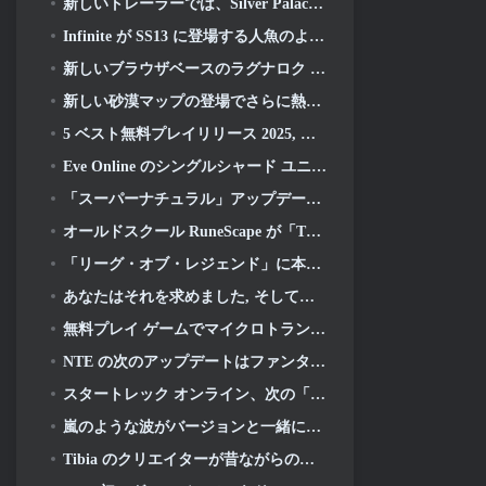
新しいトレーラーでは、Silver Palace のゲームプレイを紹介します
Infinite が SS13 に登場する人魚のようなヒーローを初公開: 残光
新しいブラウザベースのラグナロク MMORPG, ラグナロクユニバースを発表
新しい砂漠マップの登場でさらに熱くなる
5 ベスト無料プレイリリース 2025, まだプレイする価値はありますか 2026?
Eve Online のシングルシャード ユニバースを動かすゲーム エンジンがオープンソースになりました
「スーパーナチュラル」アップデートでスーパーバグがスーパーアニマルロイヤルに侵入
オールドスクール RuneScape が「The Blood Moon Rises」グランドマスタークエストをドロップ, 20年にわたるクエストラインに終止符を打つ
「リーグ・オブ・レジェンド」に本当にクラシックモードが登場
あなたはそれを求めました, そしてあなたはそれを理解しています. Eterspireでギルドが利用可能になりました
無料プレイ ゲームでマイクロトランザクションが行き過ぎている?
NTE の次のアップデートはファンタジー テーブルトップ ゲームに少し寄り道します
スタートレック オンライン、次の「アンディスカバード」シーズンの開始を発表
嵐のような波がバージョンと一緒にXboxに登場 3.5 アップデート
Tibia のクリエイターが昔ながらのゾンビ MMORPG の新しいプレイテストを発表, オンラインで維持