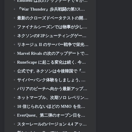
Endfield は次のアップデートで 6 か月間の工場とジップラインを祝う
『War Thunder』歩兵戦闘の第3ステージクローズドベータテストが発表
最新のクローズドベータテストの開始に伴い、新しいAniimoトレーラーが公開されました
ファイナルシーズンでは物事が少しレトロになります 11 アップデート
ネクソンのF2Pシューティングゲーム『サドンアタック ゼロポイント』最終クローズドβテストが本日スタート
リネージュ II のサーバー戦争で栄光のために戦いましょう
Marvel Rivals の次のアップデートでは神との戦いが始まります
RuneScape に起こる変化は続く. 今回はプレイヤーハウジングです
公式です, ネクソンは今後韓国で『オーバーウォッチ』を出版する予定
サイバーパンク体験をしましょう, サイバー精神病を完全に抱えている, 『Apex Legends』の次のクロスオーバーイベントで
パリアのビーチへ向かう最新アップデート
ネットマーブル、次期ソロ レベリング ゲームの詳細を公開, ソロレベリング: KARMA アニメエキスポにて
10 信じられないほどの MMO を生み出すアニメの世界
EverQuest、第二弾のオープン日を発表 2026 タイムロック拡張サーバー
スターレールのバージョン 4.4 アップデート