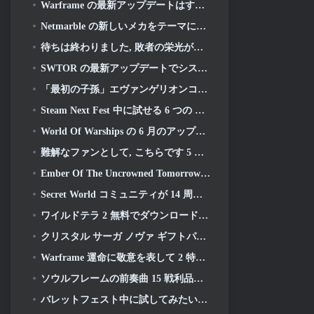
Warframe の最新アップデートはすべての宇宙お父さんを祝う
Netmarble の新しいメカをテーマにした MMORPG RF オンラインが次に世界的に開始
待ちは終わりました, 敗者の栄光が戻ってきた
SWTOR の最新アップデートでシスの遺産のストーリーラインが本日終結を迎える
「最初の子孫」エヴァンゲリオンコラボイベント開催決定
Steam Next Fest 中に試せる 6 つの MMORPG
World Of Warships の 6 月のアップデートで米国独立記念日を新しいナラティブ キャンペーンで祝う
難解なファンとして, こちらです 5 ライオット MMO に見たいもの
Ember Of The Uncrowned Tomorrow の Steam Next Fest デモを事前ダウンロードできます
Secret World コミュニティが 14 周年を祝い、一緒に解決しなければならない謎を発表
ワイルドテラ 2 無料でダウンロード可能 (そしてキープ) 期間限定
クリスタル サーガ ノヴァ ギフトパック キープレゼント
Warframe 運命に敬意を表して 2 特別なゲーム内アクティビティとタイトル付き
ソウルフレームの前奏曲 15 戦利品と釣りを再構築するアップデート
バレットフェスト中に試してみたい無料プレイゲーム 5 選