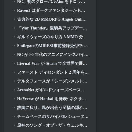
NC、初のグローバルAionをドロップ 2 開発ビデオ, ゲームの詳細を共有する
Raven2 はダークファンタジーかもしれません, それでも夏の楽しみは終わりません
古典的な 2D MMORPG Angels Online が本日グローバルで開始
『War Thunder』重騎兵アップデートで対放射線ミサイルと電子支援手段を追加
ギルドウォーズのやり方 3 MMO 分野での革新を目指しているかもしれない
SmilegateのMIRESI事前登録受付中: 見えない未来
NC が 90 年代のアニメにインスパイアされたアート スタイルを取り入れた魔法少女 RPG を開発中
Eternal War が Steam で全世界で展開中
ファースト ディセンダント 2 周年をディセンダント フェストで祝う 2026 ストリーム
デルタフォースが「シーズンメルトダウン」を明らかに, レインボーシックス シージコラボを発表
ArenaNet がギルドウォーズベースのカードゲームを公開, ミストバウンド
HoYverse が Honkai を発表: ネクサスアニメ「進化試験」
故郷に戻り、風が出会う至福の隠れ家を取り戻す時が来ました
チームベースのサバイバル シューター タイムテイカー向けの 2 回目の「独占」ベータ テストが発表
原神のソング・オブ・ザ・ウェルキン・ムーンのストーリーラインが終わりを迎えます。. オン・ザ・ムーン