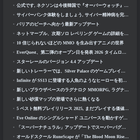
公式です, ネクソンは今後韓国で『オーバーウォッチ』を出版する予定
サイバーパンク体験をしましょう, サイバー精神病を完全に抱えている, 『Apex Legends』の次のクロスオーバーイベントで
パリアのビーチへ向かう最新アップデート
ネットマーブル、次期ソロ レベリング ゲームの詳細を公開, ソロレベリング: KARMA アニメエキスポにて
10 信じられないほどの MMO を生み出すアニメの世界
EverQuest、第二弾のオープン日を発表 2026 タイムロック拡張サーバー
スターレールのバージョン 4.4 アップデート
新しいトレーラーでは、Silver Palace のゲームプレイを紹介します
Infinite が SS13 に登場する人魚のようなヒーローを初公開: 残光
新しいブラウザベースのラグナロク MMORPG, ラグナロクユニバースを発表
新しい砂漠マップの登場でさらに熱くなる
5 ベスト無料プレイリリース 2025, まだプレイする価値はありますか 2026?
Eve Online のシングルシャード ユニバースを動かすゲーム エンジンがオープンソースになりました
「スーパーナチュラル」アップデートでスーパーバグがスーパーアニマルロイヤルに侵入
オールドスクール RuneScape が「The Blood Moon Rises」グランドマスタークエストをドロップ, 20年にわたるクエストラインに終止符を打つ