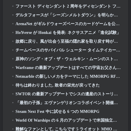
ファースト ディセンダント 2 周年をディセンダント フェストで祝う 2026 ストリーム
デルタフォースが「シーズンメルトダウン」を明らかに, レインボーシックス シージコラボを発表
ArenaNet がギルドウォーズベースのカードゲームを公開, ミストバウンド
HoYverse が Honkai を発表: ネクサスアニメ「進化試験」
故郷に戻り、風が出会う至福の隠れ家を取り戻す時が来ました
チームベースのサバイバル シューター タイムテイカー向けの 2 回目の「独占」ベータ テストが発表
原神のソング・オブ・ザ・ウェルキン・ムーンのストーリーラインが終わりを迎えます。. オン・ザ・ムーン
Warframe の最新アップデートはすべての宇宙お父さんを祝う
Netmarble の新しいメカをテーマにした MMORPG RF オンラインが次に世界的に開始
待ちは終わりました, 敗者の栄光が戻ってきた
SWTOR の最新アップデートでシスの遺産のストーリーラインが本日終結を迎える
「最初の子孫」エヴァンゲリオンコラボイベント開催決定
Steam Next Fest 中に試せる 6 つの MMORPG
World Of Warships の 6 月のアップデートで米国独立記念日を新しいナラティブ キャンペーンで祝う
難解なファンとして, こちらです 5 ライオット MMO に見たいもの