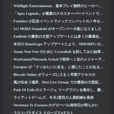
Wildlight Entertainment、基本プレイ無料のヒーローシューター「Highguard」のサービス終了を発表
「Apex Legends」が最新のクロスオーバーイベントでガンダムユニバースに参戦
Frontiers が記念イベントでメックコンバットの 1 年を祝う
5v5 MOBA Stonehold がオープンベータ版になりました
Endfield の最初の大型アップデートには多くの最適化が含まれています
本日の RuneScape アップデートにより、MMORPG のオリジナルの戦闘スタイルを学びやすくなりました
Steam Next Fest のために Crystalfall を試してみた結果、これが学んだことです
WarframeがNintendo Switchで発売へ 2 次のメジャーアップデートに間に合うように, シャドウグラファー
Eterspire が「クソみたいに走る」と感じたことがあるなら, クリエイティブディレクターはもうそんなことはないと語る
Bitcraft Online がフェーズに入る 2 早期アクセスの
風が出会う場所、Hexi Live Stream での最初の大型拡張をご覧ください
Path Of Exile のミラージュ リーグでジンを救出し、願いを叶えましょう
ライアットゲームズ、今月2度目の人員削減を発表
Neverness To Everness のグローバル発売日が明らかに
ラストパラダイス クローズドαテスト