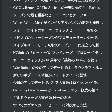
ネバーウィンターの第 33 モジュールの氷上では気をつけてください, 刺すような寒さ
GGGはReturn Of The Ancientsの発売に先立ち、Path of Exile 2のVaal Leagueの運命を動かす準備をしている
シーズンで最も重要なヒーローバフとナーフ 8
Where Winds Meet がインペリアルパレスの拡張を発表し、「大規模な」コンテンツのロードマップを共有
フォートナイトのオーバーウォッチヒーロー…もちろんそれは起こるべくして起こった
マビノギのサマーシーズンがプロデューサーレターで明らかに
メイプルストーリー、6月のアップデートに先立って新しいSHINEクラスを予告
NCSoft のリミット ゼロ ブレイカーズ「プロローグ テスト」のグローバル バージョンへのサインアップが進行中です
オーバーウォッチが 10 周年で「英雄の 10 年」を祝う
War Robots の次のアップデートでは、ラヴクラフト風のスナイパーが登場します
新しいボブ・ロス体験がフォートナイトに登場
今日のアップデートでパリアの冒険はロイヤルハイランドで続きます
Grinding Gear Games が ExileCon チケット販売の第 2 弾を発表
ギルドウォーズの実践 2: 唯一の方法
すべてのヴァンガードヒーローに対抗する方法