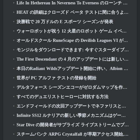
Life In Hethereau In Neverness To Everness のローンチ ゲームプレイ プレビュー ビデオをご覧ください
HEAT の詳細はクローズド ベータ テストに間に合うように
決勝戦で 20 万ドルの E スポーツ シーズンが発表
ウォーロボットが祝う 12 火星のロボット ゲーム イベントの年
オールドスクール RuneScape の Devilish Leagues VI が本日発売
モンジルをダウンロードできます: 今すぐスターダイブクライアント
The First Descendant の 4 月のアップデートには新しいエンドゲーム コンテンツのベータ版が含まれます
本日のRadiant Wildsアップデート開始に伴い、Albion Onlineのビジュアルオーバーホールが終了
世界が PC アルファ テストの登録を開始
デルタフォース シーズンエコーがゼロダムマップを作り直し、作戦ゲームプレイを拡張
すべてのデュエリストヒーローに対抗する方法
エンドフィールドの次回アップデートでネファリスとの戦いが始まる
Infinite SS12 ルナリアの新しい季節メカニズムはゲームへの「最大の追加」の 1 つです
Star Dive の開発者がサプライズ ライブストリームでプレイヤーの質問に答える
スチームパンク ARPG Crystalfall が早期アクセス開始, しかし、いくつかのねじれがないわけではありません