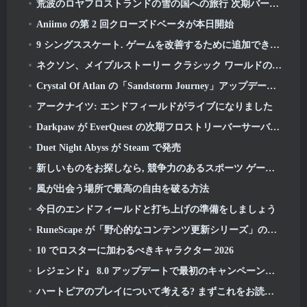
荒波のロヤフロストランドの雪の国への旅行 次期バージョン 3.1
Aniimo の第 2 回クローズドベータが本日開始
9 シングススケート. ゲームを改善するために追加できる可能性がある 2026
ネクソン、メイプルストーリー クラシック ワールドの短いグローバル ゲームプレイ トレーラーを公開
Crystal Of Atlan の「Sandstorm Journey」アップデートにより、レベルキャップが次のように引き上げられます 70
アークナイツ: エンドフィールドがライブになりました
Darkpaw が EverQuest の次期フロストリーバーサーバーのためにプレイヤーが選んだルールを明らかに
Duet Night Abyss が Steam で発売
新しいものをお探しなら, 競争力のあるスポーツ ゲーム, フリースタイルフットボールのクローズドベータテスト 2 進行中です
風が出会う場所で最高の自由を破る方法
今日のエンドフィールドと打ち上げの準備をしましょう
RuneScape が「野心的なコンテンツ更新シリーズ」の詳細を説明するビデオを共有
10 でロスターに加わるべきキャラクター 2026
レジェンド』 8.0 アップデートで最初のキャンペーンが開始 2026
ハートピアのプレイについて考える? まずこれをお読みください