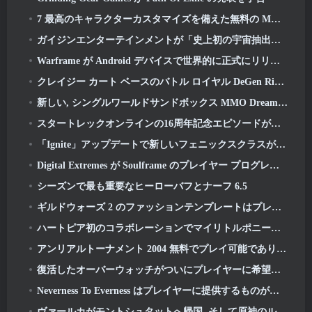
7 最高のキャラクターカスタマイズを備えた無料の MMORPG ゲーム
ガイジンエンターテインメントが「史上初の宇宙抽出アクションゲーム」Star Wrathを公開
Warframe が Android デバイスで世界的に正式にリリースされる
クレイジー カート ベースのバトル ロイヤル DeGen Rivals は、おそらくあなたが組み合わせたくないものをすべて組み合わせています
新しい, シングルワールドサンドボックス MMO DreamWorld が Steam 早期アクセスに登場
スタートレックオンラインの16周年記念エピソードが「コラプション」アップデートの一環としてドロップされる
「Ignite」アップデートで新しいフェニックスクラスがAION Classic EUに登場
Digital Extremes が Soulframe のプレイヤー プログレッション システムの「大規模なリワーク」を発表
シーズンで最も重要なヒーローバフとナーフ 6.5
ギルドウォーズ 2 のファッションテンプレートはプレイヤーのフィードバックに基づいて作り直されています
ハートピア初のコラボレーションでマイリトルポニーの友情の魔法が生まれる
アンリアルトーナメント 2004 無料でプレイ可能であり、エピックはそれに関して誰も訴訟を起こすつもりはありません
復活したオーバーウォッチがついにプレイヤーに希望を与える
Neverness To Everness はプレイヤーに提供するものがたくさんあります, 特に楽しい
ヴァールカがモントシュタットへ帰国, そして原神のルナVアップデートで彼に問題をもたらす