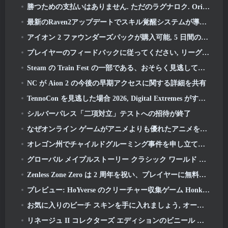
勝つための支払いはありません. ただのラグナロク. Origin Classic が 7 月に発売 23
最新のRaven2アップデートでスキル覚醒システムが導入, プレイヤーにスキルを向上させるためのより多くの方法を提供する
アイオン 2 ファウンダーズパックが購入可能, 5 日間の早期アクセスが完了します
プレイヤーのフィードバックに従ってください, リーグ・オブ・レジェンドのクラシックプレイヤーはクラシックスキンにお金を払う必要がありません
Steam の Train Fest の一部である、おそらく見逃している 8 つの無料プレイ ゲーム
NC が Aion 2 の今後の早期アクセスに関する詳細を共有
TennoCon を見逃した場合 2026, Digital Extremes がすべてのパネルを共有
シルバーパレス「二項対立」テストへの招待が終了
なぜオンライン ゲームがアニメよりも優れたアニメを作るのか
オレゴン州でチャイルドグルーミング事件を申し立て、Robloxに対して新たな訴訟を起こす
グローバル メイプルストーリー クラシック ワールド セカンド クローズド テストへのサインアップ
Zenless Zone Zero は 2 周年を祝い、プレイヤーに無料の S ランク エージェントの選択を提供します
プレビュー: HoYverse のクリーチャー収集ゲーム Honkai について知っておくべきこと: リンクソウル
お気に入りのビーチ スキンを手に入れましょう, オーバーウォッチに夏のゲームが帰ってきた
リネージュ II コレクターズ エディションのビニール アルバムで 22 周年を祝う