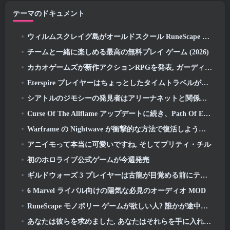
テーマのドキュメント
ウィルムスクレイグ島がオールドスクール RuneScape で探索できるようになりました
チームと一緒に楽しめる最高の無料プレイ ゲーム (2026)
カカオゲームズが新作アクションRPGを発表, ガーディアンメイデン
Eterspire プレイヤーはちょっとしたタイムトラベルができるようになりました…お楽しみとして
シアトルのジモシーの発見者はアリーナネットと関係がある, もちろん、彼らはそれをギルドウォーズに追加しています 2
Curse Of The Allflame アップデートに続き、Path Of Exile がフィードバックに基づいていくつかの変更を発表
Warframe の Nightwave が衝撃的な方法で復活しようとしている
アニイモって本当に可愛いですね, そしてプリティ・チル
初のホロライブ公式ゲームが今週発売
ギルドウォーズ 3 プレイヤーは古龍が目覚める前にティリアの世界を体験できるようになります
6 Marvel ライバル向けの陽気な必見のオーディオ MOD
RuneScape モノポリー ゲームが欲しい人? 誰かが途中にいるから
あなたは彼らを求めました, あなたはそれらを手に入れています. ドラゴンがアルビオンオンラインにやってくる