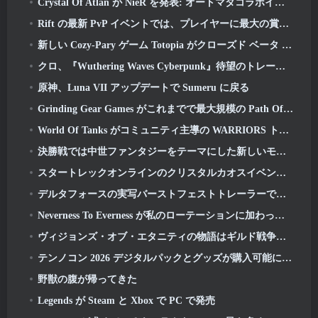
Crystal Of Atlan が NieR を発表: オートマタコラボイベント
Rift の最新 PvP イベントでは、プレイヤーに最大の賞金を獲得するチャンスが提供されます 4000 クレジットと新しいタイトル
新しい Cozy-Pary ゲーム Totopia がクローズド ベータ プレイテストを開始
クロ、『Wuthering Waves Cyber​​punk』待望のトレーラーを公開: エッジランナーズ クロスオーバー
原神、Luna VII アップデートで Sumeru に戻る
Grinding Gear Games がこれまでで最大規模の Path Of Exile II アップデートを公開, 古代人の帰還
World Of Tanks がコミュニティ主導の WARRIORS トーナメントを発表
決勝戦では中世ファンタジーをテーマにした新しいモード「Dragon's Claim」が登場
スタートレックオンラインのクリスタルカオスイベントでソリア人が戻ってくる
デルタフォースの実写バーストフェストトレーラーでWWEのダミアン・プリーストが「ルートキャンプ」でトレーニングを受ける
Neverness To Everness が私のローテーションに加わった理由, 今のところ
ヴィジョンズ・オブ・エタニティの物語はギルド戦争で続く 2 来週
テンノコン 2026 デジタルパックとグッズが購入可能になりました
野獣の腹が帰ってきた
Legends が Steam と Xbox で PC で発売