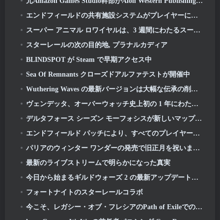
元Amazon Games Studio幹部がAion Western Publishingを率いる 2
エンドフィールドの共有施設システムがプレイヤーについて語る
スーパー アニマル ロワイヤルは、3 週間にわたるスーパー ホース イベントで旧正月を祝います
スターレールの次の目的地, プラナルカディア
BLINDSPOT が Steam で早期アクセス中
Sea Of Remnants クローズドアルファテストが開催中
Wuthering Waves の最新バージョンは大幅な伝承の削除と QoL の変更をもたらします
ヴェンデッタ、オーバーウォッチ史上初の 1 年にわたるストーリーでタロンを取り戻す (「2」はありません, ブリザードがそれを落とした)
デルタフォース シーズン モーフォシスが新しいマップをもたらす, モード, プレイヤーからの要望による改善点
エンドフィールド パッチにより、すべてのプレイヤーに好みの 6 つ星キャラクターが無料で付与されます
パリアのウィンター ワンダーの発売で旧正月を祝いましょう: リフロシン新年アップデート
最新のライブストリームで明らかになった真実
今日から始まるギルドウォーズ 2 の最新アップデートでガーディアンの空き地襲撃を体験してください
フォートナイトのスターレールコラボ
今こそ、レガシー・オブ・フレシアのPath of ExileでのKeepers of the Flameのチャレンジを完了する時です