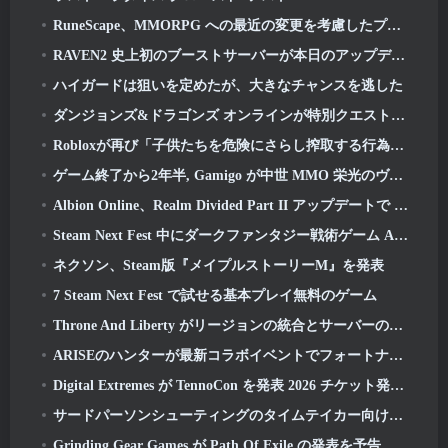
RuneScape、MMORPG への最近の変更を考慮したプレミア メンバーシップ モデルの調整を発表
RAVEN2 史上初のブーストサーバーが本日のアップデートで起動
ハイガードは狙いを定めたが、大きなチャンスを逃した
ダンジョンズ&ドラゴンズ オンラインが特別クエストと報酬で「Natural 20」周年を祝う
Robloxが再び「子供たちを危険にさらし搾取する行為」で訴えられていると報じられている
ゲーム終了から2年半, Gamigo が中世 MMO 栄光のヴィクティスの復活を予告
Albion Online、Realm Divided Part II アップデートで 2 つの主要な派閥戦争機能を導入
Steam Next Fest 中にダークファンタジー戦術ゲーム Annulus をプレイ
ネクソン、Steam版『メイプルストーリーM』を発表
7 Steam Next Fest で試せる基本プレイ無料のゲーム
Throne And Liberty がリージョンの統合とサーバーの統合を発表
ARISEのハンターが最新コラボイベントでフォートナイトに登場
Digital Extremes が TennoCon を発表 2026 チケット発売日
サードパーソンシューティングのタイムテイカー向けにクローズドベータテストが発表
Grinding Gear Games が Path Of Exile の発表を予告