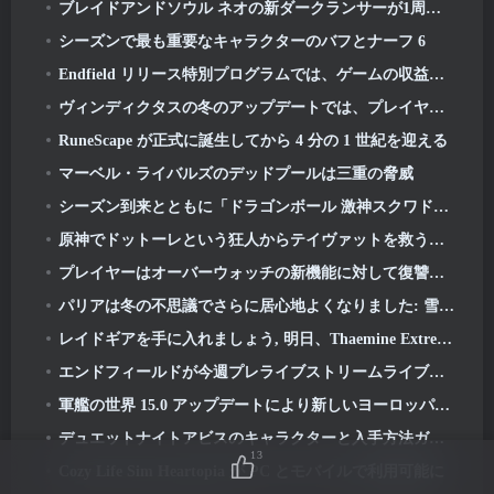
ブレイドアンドソウル ネオの新ダークランサーが1周年に間に合うように登場
シーズンで最も重要なキャラクターのバフとナーフ 6
Endfield リリース特別プログラムでは、ゲームの収益化システムの詳細が提供されます
ヴィンディクタスの冬のアップデートでは、プレイヤーの進行を容易にするシステムが導入されています
RuneScape が正式に誕生してから 4 分の 1 世紀を迎える
マーベル・ライバルズのデッドプールは三重の脅威
シーズン到来とともに「ドラゴンボール 激神スクワドラ」にスーパーベジットが登場 3
原神でドットーレという狂人からテイヴァットを救う戦いが今日から始まります
プレイヤーはオーバーウォッチの新機能に対して復讐心を抱く
パリアは冬の不思議でさらに居心地よくなりました: 雪に閉ざされた保護区のアップデート
レイドギアを手に入れましょう, 明日、Thaemine ExtremeがLost Arkにドロップします
エンドフィールドが今週プレライブストリームライブストリームを主催
軍艦の世界 15.0 アップデートにより新しいヨーロッパ戦艦が登場, 指揮官とのコラボレーションなど
デュエットナイトアビスのキャラクターと入手方法ガイド
13
Cozy Life Sim Heartopia が PC とモバイルで利用可能に