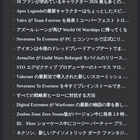
10 ファンが求めているキャラクター 2026 最も多くのマーベルライバルの名簿とそれらが起こる可能性
Apex Legendsの最新キャラクターはちょっとしたスピードの悪魔です
Valve が Team Fortress を発表 2 ユーバーフェスト トロフィー デザイン コンテスト
アズール レーンが再び World Of Warships に帰ってくる
Neverness To Everness が PC とコンソールで正式にリリース
アイオンは今後のドレッドブレードアップデートでまったく新しいクラスを取得します
ArenaNet が Guild Wars Reforged モバイルのリリースを発表
STO エグゼクティブ プロデューサーのトーマス マローネとネバーウィンター クリエイティブ ディレクターのランディ モションズがゲームと Cryptic の将来について語る
Valorant の最新法で導入された新しいスカーミッシュ モードのバリアント
Neverness To Everness を今すぐプレインストールできます
すべての戦略家ヒーローに対抗する方法
Digital Extremes が Warframe の最新の物語の章を新しいアニメ短編で公開
Zenless Zone Zero Steam版がバージョン中に発表 2.8 特別プログラム
ID、Xbox ショーケース中にコージー パーティー プラットフォーマー ゲーム Totopia を発表, ベータ版の募集を開始
ネクソン、新しいアイソメトリック ダーク ファンタジー MMORPG を発表, 無冠の残り火