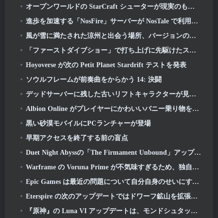
オープンワールドの StarCraft シューターが現実のものになるかもしれないというさらなる兆候がある
進歩を加速する「NosFire」サーバーが NosTale で利用可能になりました
風が雪に満たされた涼州と出会う場所、バージョンのリリースで利用可能になりました 1.5
「ファーストダイブショー」で打ち上げに先駆けたスターダイブ
Hoyoverse が次の Petit Planet Stardrift テストを発表
ソウルフレームが前奏曲をからかう 14: 決闘
デッドサーバーに残した古いリフトキャラクターが見つからない? Gamigo はそれを修正しました
Albion Online がプレイヤーにかわいいバニー乗り物を提供して春を祝う
黒い砂漠モバイルにPCランチャーが登場
早期アクセスを終了する前の盲点
Duet Night Abyssの「The Firmament Unbound」アップデートでHuaxuのストーリーラインが完結
Warframe の Voruna Prime が不気味すぎるため、独自の Red Band トレーラーを入手
Epic Games は最近の問題について自分自身のせいにするしかない
Eterspire の次のアップデートではドワーフ鉱山を拡張し、ボス戦闘の完全なオーバーホールを提供
『原神』の Luna VI アップデートは、モンドシュタットが語り続けているがまだ見たことのない場所へ私たちを連れて行きます