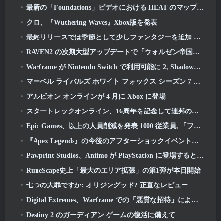
最新の「Foundations」ビデオにおける HEAT のマップとモード
クロ、『Wuthering Waves』Xbox版を発表
最終リリースでは季節として少しファンタジーを追加 10 打ち上げ
RAVEN2 の次期大型アップデートで「ウォルゼン帝国」の朽ち果てた遺跡を探索しよう
Warframe が Nintendo Switch で利用可能に 2, Shadowgrapher の発売に間に合う
マーベル ライバルズ ホワイト フォックス シーズン 7 デビュー
アルビオン オンラインが 4 月に Xbox に登場
スタートレックオンライン、16周年を記念して連邦の起源に関するミニドキュメンタリーを公開
Epic Games、以上の人員削減を発表 1000 従業員, 「フォートナイトのエンゲージメントの低迷」を引用
『Apex Legends』の今後のアフターショックイベントで事態が激化しようとしている
Pawprint Studios、Aniimo が PlayStation に登場すると発表 5 そして Epic Games Store がオープン
RuneScape史上「最大のエリア拡張」の第1弾が本日開始
七つの大罪ですか: オリジングッド? 正直なレビュー
Digital Extremes、Warframe での「悪質な招待」によって引き起こされた苦痛についてプレイヤーに謝罪
Destiny 2 のガーディアン ゲームの復活に備えて