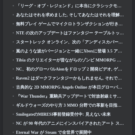
「リーグ・オブ・レジェンド」に本当にクラシックモードが登場
あなたはそれを求めました, そしてあなたはそれを理解しています. Eterspireでギルドが利用可能になりました
無料プレイ ゲームでマイクロトランザクションが行き過ぎている?
NTE の次のアップデートはファンタジー テーブルトップ ゲームに少し寄り道します
スタートレック オンライン、次の「アンディスカバード」シーズンの開始を発表
嵐のような波がバージョンと一緒にXboxに登場 3.5 アップデート
Tibia のクリエイターが昔ながらのゾンビ MMORPG の新しいプレイテストを発表, オンラインで維持
NC、初のグローバルAionをドロップ 2 開発ビデオ, ゲームの詳細を共有する
Raven2 はダークファンタジーかもしれません, それでも夏の楽しみは終わりません
古典的な 2D MMORPG Angels Online が本日グローバルで開始
『War Thunder』重騎兵アップデートで対放射線ミサイルと電子支援手段を追加
ギルドウォーズのやり方 3 MMO 分野での革新を目指しているかもしれない
SmilegateのMIRESI事前登録受付中: 見えない未来
NC が 90 年代のアニメにインスパイアされたアート スタイルを取り入れた魔法少女 RPG を開発中
Eternal War が Steam で全世界で展開中