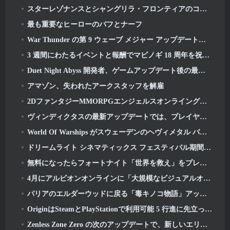
スターレゾナンスとシャングリラ・フロンティアのコラボレーション
最も重要なヒーローのバフとナーフ
War Thunder の第 9 ウェーブ メジャー アップデートでは水のビジュアルが改善され、海戦の見た目が改善されました
3 週間にわたるイベントと報酬でマビノギ 18 周年を祝いましょう
Duet Night Abyss 開発者、ゲームアップデート後の最近のマルウェア事件について公式声明を発表
アマゾン、失われたアークスタッフを解雇
2DファンタジーMMORPGエンジェルスオンライングローバル事前登録開始
ヴィンディクタスの最新アップデートでは、プレイヤーがカリバーンの守護者と対戦する新しいレイドが導入されます
World Of Warships がスウェーデンのヘヴィメタル バンド Sabaton とコラボレーションを開催
ドリームライト シネマティックス フェスティバル期間中にハートピアで映画を鑑賞しよう
無料になったらフォートナイト「世界を救え」をプレイする価値はありますか?
4月にアルビオンオンラインに「大規模なビジュアルオーバーホール」が登場
パリアのエルダーウッドに戻る「毒キノコ物語」アップデート
OriginはSteamとPlayStationで利用可能 5 行進に先立って 23 打ち上げ
Zenless Zone Zero の次のアップデートで、新しいエリドゥのホロウ チャンピオン コンペティションで栄光を競い合いましょう