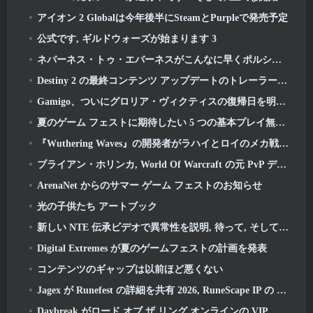
アイオン 2 Globalは今年後半にSteamとPurpleで発売予定
公式です, ギルドウォーズが始まります 3
ネバーネス・トゥ・エバーネスがこんなに早くポルシェコラボガチャをやるのは間違いだったかもしれないと思った, でも私は間違っていた
Destiny 2 の最終コンテンツ アップデートのトレーラーは雄叫びを上げています
Gamigo、ついにグロリア・ヴィクティスの復帰日を明らかに, 二度目も生き残れるか?
夏のゲーム フェストに期待したい 5 つの基本プレイ無料ゲーム
『Wuthering Waves』の開発者がラハイとロイのメカ戦闘シーケンスの作成について議論
ブライアン・ホリンカ, World Of Warcraft の元 PvP デザイン スペシャリスト, リーグ・オブ・レジェンド MMO チームに参加
ArenaNet からのサマー ゲーム フェストのお知らせ
光の子供たち アートブック
新しい NTE 伝承ビデオで異常性を説明, 待って, そして、ある「秘密」組織がすべてを追跡する方法
Digital Extremes が夏のゲームフェストの計画を発表
コンテンツのギャップは以前ほど悪くない
Jagex が Runefest の詳細を共有 2026, RuneScape IP の 25 周年記念式典の一環
Daybreak がロード オブ ザ リング オンラインの VIP メンバーシップの値上げを発表