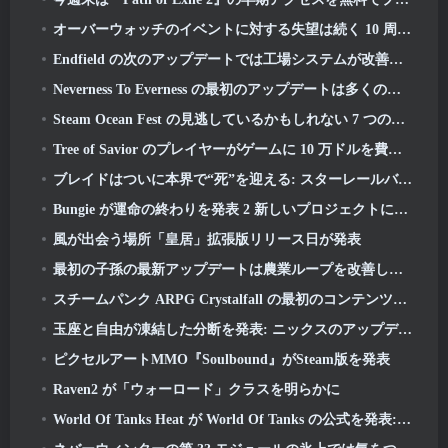
オーバーウォッチのイベントに対する失望は続く 10 周年記念
Endfield の次のアップデートでは工場システムが改善されます
Neverness To Everness の最初のアップデートは多くのことをもたらす
Steam Ocean Fest の見逃しているかもしれない 7 つの無料プレイ ゲーム
Tree of Savior のプレイヤーがゲームに 10 万ドルを費やして特別賞を獲得したと伝えられている
ブレイドはついに本界で“死”を迎える: スターレールバージョン 4.3
Bungie が運命の終わりを発表 2 新しいプロジェクトに取り組む準備中の生産
風が出会う場所「皇居」拡張版リリース日が発表
最初の子孫の最新アップデートは農業ループを改善し、猛攻撃モードを更新します
スチームパンク ARPG Crystalfall の最初のコンテンツ更新で「主要プレイヤーの懸念」に対処
玉座と自由が凍結した分断を発表: ニックスのアップデート
ピクセルアートMMO『Soulbound』がSteam版を発表
Raven2 が「ウォーロード」クラスを明らかに
World Of Tanks Heat が World Of Tanks の公式を発表: HEAT発売日