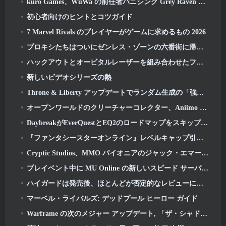
kuro Games、WuWa の前任者パニシング Grey Raven を Steam に導入
初心者向けのヒントとコツガイド
7 Marvel Rivals のプレイヤーがゲームに求めるもの 2026
プロキシたちはついにゼンレス・ゾーンの六番街に帰ってきた ゼロ版 2.6 アップデート
ハックアウトとオービタルレーザーを組み合わせたファイナルニューワールドツアー
新しいビデオシリーズの熱
Throne & Liberty アップデートでランダム生成の「強欲の塔」が導入
オープンワールドのクリーチャーコレクター、Aniimo が正しいメモを打つ
DaybreakがEverQuestとEQ2のロードマップをスキップする計画を発表後、プレイヤーの反応は鈍い
『ファンタシースターオンライン』レベルキャップ引き上げと新コンテンツが公開 2: NGS ヘッドライン ウェーブ ストリーム
Cryptic Studios、MMO パイオニアのジャック・エマート氏が CEO として復帰すると発表
プレイベント中に MU Online の新しいスピード サーバーの準備をする
ハイガードは発売後、ほとんどが否定的なレビューに見舞われる
マーベル・ライバルズ: デッドプール ヒーロー ガイド
Warframe の次のメジャー アップデート, 「ザ・シャドウグラファー」が3月に登場予定