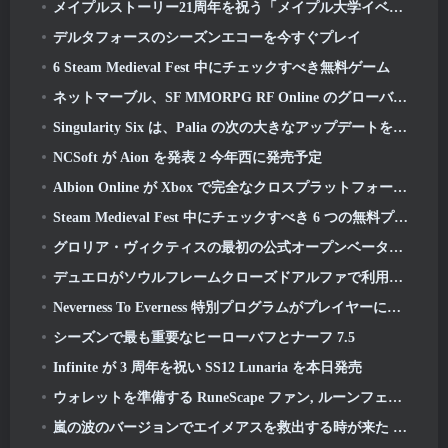
メイプルストーリー21周年を祝う「メイプル大学イベント」
デルタフォースのシーズンエコーを今すぐプレイ
6 Steam Medieval Fest 中にチェックすべき無料ゲーム
ネットマーブル、SF MMORPG RF Online のグローバル版事前登録を発表 Next
Singularity Six は、Palia の次の大きなアップデートを紹介します The Royal Highlands
NCSoft が Aion を発表 2 今年西に発売予定
Albion Online が Xbox で完全なクロスプラットフォーム プレイを実現
Steam Medieval Fest 中にチェックすべき 6 つの無料プレイ ゲーム
グロリア・ヴィクティスの最初の公式オープンベータプレイテストが本日キックオフ
デュエロがソウルフレームクローズドアルファで利用可能に
Neverness To Everness 特別プログラムがプレイヤーにローンチ時に何を期待するかを知らせます
シーズンで最も重要なヒーローバフとナーフ 7.5
Infinite が 3 周年を祝い SS12 Lunaria を本日発売
ウォレットを準備する RuneScape ファン, ルーンフェストチケット発売間近
嵐の波のバージョンでエイメアスを救出する時が来た 3.3 アップデート