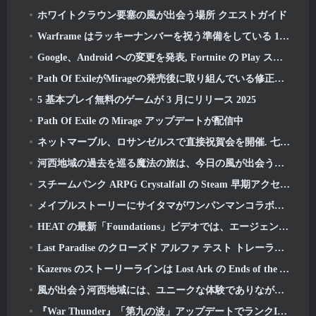
ホワイトクラウン要塞の風が出会う場所 クエストガイド
Warframe はラッキーナンバーを祝う準備をしている 13 アニバーサリーイベントあり
Google、Android への変更を発表, Fortnite の Play ストアへの復帰を記念して
Path Of ExileがMirageの発売後に取り組んでいる修正リストを共有
5 基本プレイ無料のゲームが 3 月にリリース 2025
Path Of Exile の Mirage アップデートが配信中
ネットマーブル、ロサンゼルスで直接祝賀会を開催. 七つの大罪以前: オリジンの起動
河西地域の過去を巡る魔法の旅は、今日の風が出会う場所から始まります
スチームパンク ARPG Crystalfall の Steam 早期アクセス日が発表
メイプルストーリーにサイタマがワンパンマンコラボイベントで登場
HEAT の最新「Foundations」ビデオでは、エージェントとタンクがどのように連携するかを説明しています
Last Paradise のクローズド アルファ テスト トレーラーは、ゾンビ黙示録を生き抜くことが実際にどのようなものかを思い出させます
Kazeros のストーリーラインは Lost Ark の Ends of the Abyss アップデートで終了します
風が出会う河西地域には、ユニークな体験でありながらプレーヤーが愛するものが今でも残っています
『War Thunder』「第九の波」アップデートでランクIXのジェット機が登場