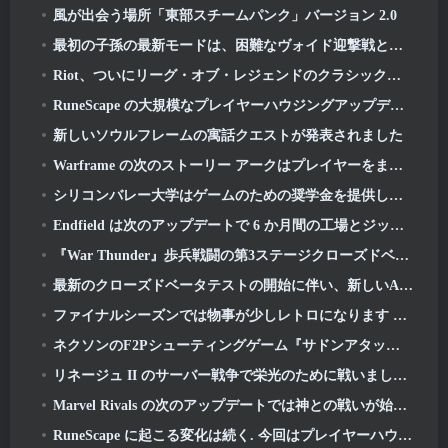
風が出会う場所「東部スチームパンク」バージョン 2.0
最初の子孫の最新モードは、困難なヴォイド迎撃戦と深層を融合させます
Riot、ついにリーグ・オブ・レジェンドのクラシックモードの発売日を明らかに
RuneScape の大規模なプレイヤーハウジングアップデートを待つのはもう終わりです
新しいソウルフレームの寓話クエストが発表されました
Warframe の次のストーリー アークはプレイヤーをまったく新しいスター チャートに連れて行きます, タウシステム
シリコンバレー大学はゲームのための奨学金を提供していますが、その要件のいくつかは興味深いものです
Endfield は次のアップデートで 6 か月間の工場とジップラインを祝う
『War Thunder』歩兵戦闘の第3ステージクローズドベータテストが発表
最新のクローズドベータテストの開始に伴い、新しいAniimoトレーラーが公開されました
ファイナルシーズンでは物事が少しレトロになります 11 アップデート
ネクソンのF2Pシューティングゲーム『サドンアタック ゼロポイント』最終クローズドβテストが本日スタート
リネージュ II のサーバー戦争で栄光のために戦いましょう
Marvel Rivals の次のアップデートでは神との戦いが始まります
RuneScape に起こる変化は続く. 今回はプレイヤーハウジングです