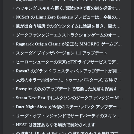
ハッキング スキルを磨く, 荒波の中で夜の街を探索する時間です
NCSoft の Limit Zero Breakers プレビューは、今後のプロローグ テストに何が期待できるかを示しています
風が出会う場所でのダウンタイムに陰謀を暴き、巨大な猫と戦いましょうの最新アップデート
ダークファンタジーエクストラクションゲームのオープンベータテスト日が発表, ミストフォールハンター
Ragnarok Origin Classic が公正な MMORPG ゲームプレイを復活させ、CBT が 6 月にオープン 4
スターダイブインザバージョン 1.1 アップデート
ヒーローシューターの未来はF2Pライブサービスモデルと結びついているのか?
Raven2 のグランド フェスティバル アップデートが開始され、新しいウォーロード クラスが追加されました
人気のホラー抽出ゲーム, トゥームバスターズ, 西洋でも発売
Eterspire の次のアップデートで感染した洞窟を探索する準備をしましょう
Steam Next Fest 中にネクソンのダークファンタジー MMORPG Embers Of The Uncrowned をチェックできます
Duet Night Abyss が今後のスチームパンク アップデートで Icelake の霜に戻ります
リーグ・オブ・レジェンドでサードパーティのスキンを入手できることを期待しないでください
HEAT はほぼあらゆる場所で開始されます
今週末は『Path of Exile 2』の早期アクセスを無料でプレイしましょう