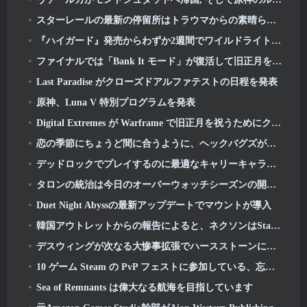
スターレールの最新の停留所はトラウマからの素晴らしい休息です
『ハイガード』発売からわずか2週間でワイルドライト・エンターテインメントが人員削減を発表
ファイナルでは「Bank It モード」が復活して旧正月を祝いましょう
Last Paradise がクローズドアルファテストの日程を発表
原神、Luna V 特別プログラムを発表
Digital Extremes が Warframe で旧正月を祝うためにクールなグッズをいくつか用意しました
恋の季節にちょうど間に合うように、ヘックバグズが宝庫に戻ってきた
デッドロックでプレイするのに最適なキャリーキャラクター
タロンの統治は今日のオーバーウォッチシーズンの開始とともに始まります 1: 征服
Duet Night Abyssの最新アップデートでマウントが導入
韓国アウトレットからの報告によると、ネクソンはStarCraftシューター開発チームを結成した
デスウィングが次なる大惨事拡張でハースストーンに戻ってくる
10 ゲーム Steam の PvP フェストに参加している、忘れてしまったかもしれない基本プレイ無料のゲーム
Sea of​​ Remnants は偉大なる航海を目指しています