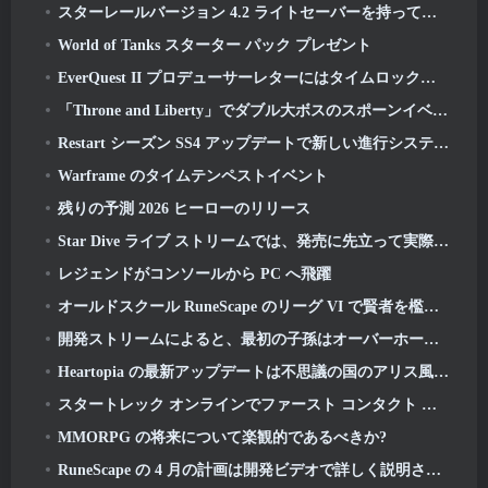
スターレールバージョン 4.2 ライトセーバーを持ってくる, ヌンチャック, ドラマーの先駆者と高揚感の発散者
World of Tanks スターター パック プレゼント
EverQuest II プロデューサーレターにはタイムロック拡張サーバーの詳細が記載されています
「Throne and Liberty」でダブル大ボスのスポーンイベントが開始
Restart シーズン SS4 アップデートで新しい進行システムが導入
Warframe のタイムテンペストイベント
残りの予測 2026 ヒーローのリリース
Star Dive ライブ ストリームでは、発売に先立って実際のゲームの様子をご覧いただけます
レジェンドがコンソールから PC へ飛躍
オールドスクール RuneScape のリーグ VI で賢者を檻から救い出す準備をしましょう: 悪魔の契約
開発ストリームによると、最初の子孫はオーバーホールを受けています
Heartopia の最新アップデートは不思議の国のアリス風に変身
スタートレック オンラインでファースト コンタクト デーを祝い、ノーベル インテル巡洋戦艦の新バージョンを獲得しましょう
MMORPG の将来について楽観的であるべきか?
RuneScape の 4 月の計画は開発ビデオで詳しく説明されています