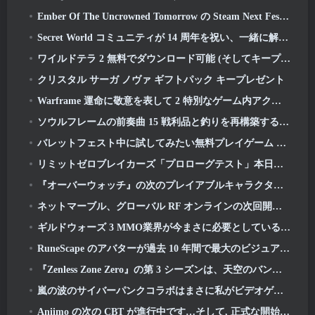
Ember Of The Uncrowned Tomorrow の Steam Next Fest デモを事前ダウンロードできます
Secret World コミュニティが 14 周年を祝い、一緒に解決しなければならない謎を発表
ワイルドテラ 2 無料でダウンロード可能 (そしてキープ) 期間限定
クリスタル サーガ ノヴァ ギフトパック キープレゼント
Warframe 運命に敬意を表して 2 特別なゲーム内アクティビティとタイトル付き
ソウルフレームの前奏曲 15 戦利品と釣りを再構築するアップデート
バレットフェスト中に試してみたい無料プレイゲーム 5 選
リミットゼロブレイカーズ「プロローグテスト」本日開始
『オーバーウォッチ』の次のプレイアブルキャラクターは過労のサイボーグ犯罪ボスになるようだ
ネットマーブル、グローバル RF オンラインの次回開始日を発表
ギルドウォーズ 3 MMO業界が今まさに必要としているものかもしれない
RuneScape のアバターが過去 10 年間で最大のビジュアルアップデートで全面的に刷新される
『Zenless Zone Zero』の第 3 シーズンは、天空のバンブー島への旅から始まります, そしてSteamプラットフォームへ
嵐の波のサイバーパンクコラボはまさに私がビデオゲームのクロスオーバーイベントに求めていたものです
Aniimo の次の CBT が進行中です…そして, 正式な開始期間があります