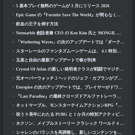
5 基本プレイ無料のゲームが 3 月にリリース 2026
Epic Game の『Fortnite Save The World』が間もなく無料プレイになる
鉄血の王子を倒す方法
Netmarble 創設者兼 CEO の Ken Kim 氏と MONGIL について語る: スターダイブ
「Wuthering Waves」の次のアップデートでは「ダークサイド」への旅が始まります
スターレールのファンタズムーンゲームは、 4.1 特別プログラム
玉座と自由の最新アップデートで春が到来
Crystal Of Atlan の新しい発明者クラスが戦闘でマジテック メックを指揮する
元オーバーウォッチ 2 ヘッドのジェフ・カプランがブリザードに任せた理由を説明
Eterspire の次のアップデートでは、プレイヤーがドワーフ鉱山に送り込まれます
『Last Paradise』の最終クローズドアルファトレーラーは小さいながらも恐ろしい芸術作品です
ネットマーブル、モンスターテイムアクションRPG『Mongil』の発売日を発表: スターダイブ
祝う 9 長年にわたる PUBG と 1 か月の特別アクティビティ
ネクソン、メイプルストーリー クラシック ワールド 4 月クローズドオンラインテストの申し込みを開始
シャレンのバランスを再調整し、新しいコンテンツを導入する最初のディセンダント 3 月アップデート