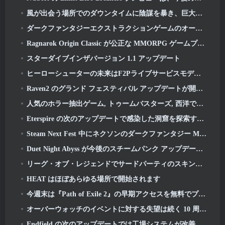
風が出会う場所でのダウンタイムに陰謀を暴き、巨大な猫と戦いましょうの最新アップデート
ダークファンタジーエクストラクションゲームのオープンベータテスト日が発表, ミストフォールハンター
Ragnarok Origin Classic が公正な MMORPG ゲームプレイを復活させ、CBT が 6 月にオープン 4
スターダイブインザバージョン 1.1 アップデート
ヒーローシューターの未来はF2Pライブサービスモデルと結びついているのか?
Raven2 のグランド フェスティバル アップデートが開始され、新しいウォーロード クラスが追加されました
人気のホラー抽出ゲーム, トゥームバスターズ, 西洋でも発売
Eterspire の次のアップデートで感染した洞窟を探索する準備をしましょう
Steam Next Fest 中にネクソンのダークファンタジー MMORPG Embers Of The Uncrowned をチェックできます
Duet Night Abyss が今後のスチームパンク アップデートで Icelake の霜に戻ります
リーグ・オブ・レジェンドでサードパーティのスキンを入手できることを期待しないでください
HEAT はほぼあらゆる場所で開始されます
今週末は『Path of Exile 2』の早期アクセスを無料でプレイしましょう
オーバーウォッチのイベントに対する失望は続く 10 周年記念
Endfield の次のアップデートでは工場システムが改善されます