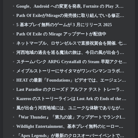
Google、Android への変更を発表, Fortnite の Play ストアへの復帰を記念して
Path Of ExileがMirageの発売後に取り組んでいる修正リストを共有
5 基本プレイ無料のゲームが 3 月にリリース 2025
Path Of Exile の Mirage アップデートが配信中
ネットマーブル、ロサンゼルスで直接祝賀会を開催. 七つの大罪以前: オリジンの起動
河西地域の過去を巡る魔法の旅は、今日の風が出会う場所から始まります
スチームパンク ARPG Crystalfall の Steam 早期アクセス日が発表
メイプルストーリーにサイタマがワンパンマンコラボイベントで登場
HEAT の最新「Foundations」ビデオでは、エージェントとタンクがどのように連携するかを説明しています
Last Paradise のクローズド アルファ テスト トレーラーは、ゾンビ黙示録を生き抜くことが実際にどのようなものかを思い出させます
Kazeros のストーリーラインは Lost Ark の Ends of the Abyss アップデートで終了します
風が出会う河西地域には、ユニークな体験でありながらプレーヤーが愛するものが今でも残っています
『War Thunder』「第九の波」アップデートでランクIXのジェット機が登場
Wildlight Entertainment、基本プレイ無料のヒーローシューター「Highguard」のサービス終了を発表
「Apex Legends」が最新のクロスオーバーイベントでガンダムユニバースに参戦