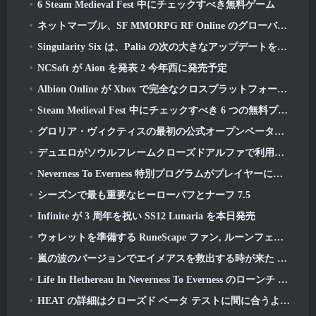
6 Steam Medieval Fest 中にチェックすべき無料ゲーム
ネットマーブル、SF MMORPG RF Online のグローバル版事前登録を発表 Next
Singularity Six は、Palia の次の大きなアップデートを紹介します The Royal Highlands
NCSoft が Aion を発表 2 今年西に発売予定
Albion Online が Xbox で完全なクロスプラットフォーム プレイを実現
Steam Medieval Fest 中にチェックすべき 6 つの無料プレイ ゲーム
グロリア・ヴィクティスの最初の公式オープンベータプレイテストが本日キックオフ
デュエロがソウルフレームクローズドアルファで利用可能に
Neverness To Everness 特別プログラムがプレイヤーにローンチ時に何を期待するかを知らせます
シーズンで最も重要なヒーローバフとナーフ 7.5
Infinite が 3 周年を祝い SS12 Lunaria を本日発売
ウォレットを準備する RuneScape ファン, ルーンフェストチケット発売間近
嵐の波のバージョンでエイメアスを救出する時が来た 3.3 アップデート
Life In Hethereau In Neverness To Everness のローンチ ゲームプレイ プレビュー ビデオをご覧ください
HEAT の詳細はクローズド ベータ テストに間に合うように