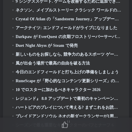
9 シングススケート. ゲームを改善するために追加できる可能性がある 2026
ネクソン、メイプルストーリー クラシック ワールドの短いグローバル ゲームプレイ トレーラーを公開
Crystal Of Atlan の「Sandstorm Journey」アップデートにより、レベルキャップが次のように引き上げられます 70
アークナイツ: エンドフィールドがライブになりました
Darkpaw が EverQuest の次期フロストリーバーサーバーのためにプレイヤーが選んだルールを明らかに
Duet Night Abyss が Steam で発売
新しいものをお探しなら, 競争力のあるスポーツ ゲーム, フリースタイルフットボールのクローズドベータテスト 2 進行中です
風が出会う場所で最高の自由を破る方法
今日のエンドフィールドと打ち上げの準備をしましょう
RuneScape が「野心的なコンテンツ更新シリーズ」の詳細を説明するビデオを共有
10 でロスターに加わるべきキャラクター 2026
レジェンド』 8.0 アップデートで最初のキャンペーンが開始 2026
ハートピアのプレイについて考える? まずこれをお読みください
ブレイドアンドソウル ネオの新ダークランサーが1周年に間に合うように登場
11
シーズンで最も重要なキャラクターのバフとナーフ 6