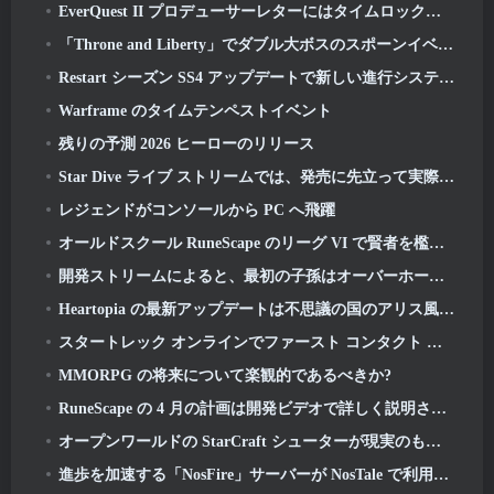
EverQuest II プロデューサーレターにはタイムロック拡張サーバーの詳細が記載されています
「Throne and Liberty」でダブル大ボスのスポーンイベントが開始
Restart シーズン SS4 アップデートで新しい進行システムが導入
Warframe のタイムテンペストイベント
残りの予測 2026 ヒーローのリリース
Star Dive ライブ ストリームでは、発売に先立って実際のゲームの様子をご覧いただけます
レジェンドがコンソールから PC へ飛躍
オールドスクール RuneScape のリーグ VI で賢者を檻から救い出す準備をしましょう: 悪魔の契約
開発ストリームによると、最初の子孫はオーバーホールを受けています
Heartopia の最新アップデートは不思議の国のアリス風に変身
スタートレック オンラインでファースト コンタクト デーを祝い、ノーベル インテル巡洋戦艦の新バージョンを獲得しましょう
MMORPG の将来について楽観的であるべきか?
RuneScape の 4 月の計画は開発ビデオで詳しく説明されています
オープンワールドの StarCraft シューターが現実のものになるかもしれないというさらなる兆候がある
進歩を加速する「NosFire」サーバーが NosTale で利用可能になりました