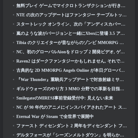
無料プレイ ゲームでマイクロトランザクションが行き過ぎている?
NTE の次のアップデートはファンタジー テーブルトップ ゲームに少し寄り道します
スタートレック オンライン、次の「アンディスカバード」シーズンの開始を発表
嵐のような波がバージョンと一緒にXboxに登場 3.5 アップデート
Tibia のクリエイターが昔ながらのゾンビ MMORPG の新しいプレイテストを発表, オンラインで維持
NC、初のグローバルAionをドロップ 2 開発ビデオ, ゲームの詳細を共有する
Raven2 はダークファンタジーかもしれません, それでも夏の楽しみは終わりません
古典的な 2D MMORPG Angels Online が本日グローバルで開始
『War Thunder』重騎兵アップデートで対放射線ミサイルと電子支援手段を追加
ギルドウォーズのやり方 3 MMO 分野での革新を目指しているかもしれない
SmilegateのMIRESI事前登録受付中: 見えない未来
NC が 90 年代のアニメにインスパイアされたアート スタイルを取り入れた魔法少女 RPG を開発中
Eternal War が Steam で全世界で展開中
ファースト ディセンダント 2 周年をディセンダント フェストで祝う 2026 ストリーム
デルタフォースが「シーズンメルトダウン」を明らかに, レインボーシックス シージコラボを発表