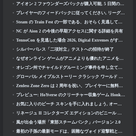
アイオン 2 ファウンダーズパックが購入可能, 5 日間の早期アクセスが完了します
プレイヤーのフィードバックに従ってください, リーグ・オブ・レジェンドのクラシックプレイヤーはクラシックスキンにお金を払う必要がありません
Steam の Train Fest の一部である、おそらく見逃している 8 つの無料プレイ ゲーム
NC が Aion 2 の今後の早期アクセスに関する詳細を共有
TennoCon を見逃した場合 2026, Digital Extremes がすべてのパネルを共有
シルバーパレス「二項対立」テストへの招待が終了
なぜオンライン ゲームがアニメよりも優れたアニメを作るのか
オレゴン州でチャイルドグルーミング事件を申し立て、Robloxに対して新たな訴訟を起こす
グローバル メイプルストーリー クラシック ワールド セカンド クローズド テストへのサインアップ
Zenless Zone Zero は 2 周年を祝い、プレイヤーに無料の S ランク エージェントの選択を提供します
プレビュー: HoYverse のクリーチャー収集ゲーム Honkai について知っておくべきこと: リンクソウル
お気に入りのビーチ スキンを手に入れましょう, オーバーウォッチに夏のゲームが帰ってきた
リネージュ II コレクターズ エディションのビニール アルバムで 22 周年を祝う
風が出会う場所「東部スチームパンク」バージョン 2.0
最初の子孫の最新モードは、困難なヴォイド迎撃戦と深層を融合させます