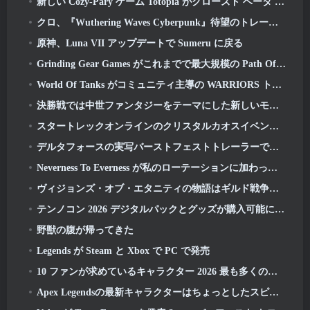
新しい Cozy-Pary ゲーム Totopia がクローズド ベータ プレイテストを開始
クロ、『Wuthering Waves Cyber​​punk』待望のトレーラーを公開: エッジランナーズ クロスオーバー
原神、Luna VII アップデートで Sumeru に戻る
Grinding Gear Games がこれまでで最大規模の Path Of Exile II アップデートを公開, 古代人の帰還
World Of Tanks がコミュニティ主導の WARRIORS トーナメントを発表
決勝戦では中世ファンタジーをテーマにした新しいモード「Dragon's Claim」が登場
スタートレックオンラインのクリスタルカオスイベントでソリア人が戻ってくる
デルタフォースの実写バーストフェストトレーラーでWWEのダミアン・プリーストが「ルートキャンプ」でトレーニングを受ける
Neverness To Everness が私のローテーションに加わった理由, 今のところ
ヴィジョンズ・オブ・エタニティの物語はギルド戦争で続く 2 来週
テンノコン 2026 デジタルパックとグッズが購入可能になりました
野獣の腹が帰ってきた
Legends が Steam と Xbox で PC で発売
10 ファンが求めているキャラクター 2026 最も多くのマーベルライバルの名簿とそれらが起こる可能性
Apex Legendsの最新キャラクターはちょっとしたスピードの悪魔です