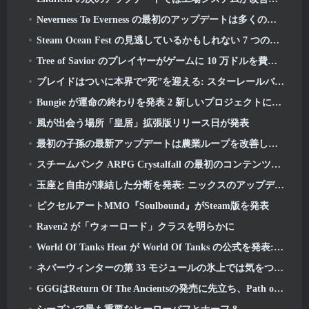
Neverness To Everness の最初のアップデートは多くのことをもたらす
Steam Ocean Fest の見逃しているかもしれない 7 つの無料プレイ ゲーム
Tree of Savior のプレイヤーがゲームに 10 万ドルを費やして特別賞を獲得したと伝えられている
ブレイドはついに本界で“死”を迎える: スターレールバージョン 4.3
Bungie が運命の終わりを発表 2 新しいプロジェクトに取り組む準備中の生産
風が出会う場所「皇居」拡張版リリース日が発表
最初の子孫の最新アップデートは農業ループを改善し、猛攻撃モードを更新します
スチームパンク ARPG Crystalfall の最初のコンテンツ更新で「主要プレイヤーの懸念」に対処
玉座と自由が凍結した分断を発表: ニックスのアップデート
ピクセルアートMMO『Soulbound』がSteam版を発表
Raven2 が「ウォーロード」クラスを明らかに
World Of Tanks Heat が World Of Tanks の公式を発表: HEAT発売日
ネバーウィンターの第 33 モジュールの氷上では気をつけてください, 刺すような寒さ
GGGはReturn Of The Ancientsの発売に先立ち、Path of Exile 2のVaal Leagueの運命を動かす準備をしている