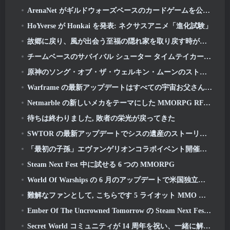
ArenaNet がギルドウォーズベースのカードゲームを公開, ミストバウンド
HoYverse が Honkai を発表: ネクサスアニメ「進化試験」
故郷に戻り、風が出会う至福の隠れ家を取り戻す時が来ました
チームベースのサバイバル シューター タイムテイカー向けの 2 回目の「独占」ベータ テストが発表
原神のソング・オブ・ザ・ウェルキン・ムーンのストーリーラインが終わりを迎えます。. オン・ザ・ムーン
Warframe の最新アップデートはすべての宇宙お父さんを祝う
Netmarble の新しいメカをテーマにした MMORPG RF オンラインが次に世界的に開始
待ちは終わりました, 敗者の栄光が戻ってきた
SWTOR の最新アップデートでシスの遺産のストーリーラインが本日終結を迎える
「最初の子孫」エヴァンゲリオンコラボイベント開催決定
Steam Next Fest 中に試せる 6 つの MMORPG
World Of Warships の 6 月のアップデートで米国独立記念日を新しいナラティブ キャンペーンで祝う
難解なファンとして, こちらです 5 ライオット MMO に見たいもの
Ember Of The Uncrowned Tomorrow の Steam Next Fest デモを事前ダウンロードできます
Secret World コミュニティが 14 周年を祝い、一緒に解決しなければならない謎を発表