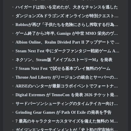
ハイガードは狙いを定めたが、大きなチャンスを逃した
ダンジョンズ&ドラゴンズ オンラインが特別クエストと報酬で「Natural 20」周年を祝う
Robloxが再び「子供たちを危険にさらし搾取する行為」で訴えられていると報じられている
ゲーム終了から2年半, Gamigo が中世 MMO 栄光のヴィクティスの復活を予告
Albion Online、Realm Divided Part II アップデートで 2 つの主要な派閥戦争機能を導入
Steam Next Fest 中にダークファンタジー戦術ゲーム Annulus をプレイ
ネクソン、Steam版『メイプルストーリーM』を発表
7 Steam Next Fest で試せる基本プレイ無料のゲーム
Throne And Liberty がリージョンの統合とサーバーの統合を発表
ARISEのハンターが最新コラボイベントでフォートナイトに登場
Digital Extremes が TennoCon を発表 2026 チケット発売日
サードパーソンシューティングのタイムテイカー向けにクローズドベータテストが発表
Grinding Gear Games が Path Of Exile の発表を予告
7 最高のキャラクターカスタマイズを備えた無料の MMORPG ゲーム
ガイジンエンターテインメントが「史上初の宇宙抽出アクションゲーム」Star Wrathを公開