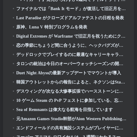
ファイナルでは「Bank It モード」が復活して旧正月を祝いましょう
Last Paradise がクローズドアルファテストの日程を発表
原神、Luna V 特別プログラムを発表
Digital Extremes が Warframe で旧正月を祝うためにクールなグッズをいくつか用意しました
恋の季節にちょうど間に合うように、ヘックバグズが宝庫に戻ってきた
デッドロックでプレイするのに最適なキャリーキャラクター
タロンの統治は今日のオーバーウォッチシーズンの開始とともに始まります 1: 征服
Duet Night Abyssの最新アップデートでマウントが導入
韓国アウトレットからの報告によると、ネクソンはStarCraftシューター開発チームを結成した
デスウィングが次なる大惨事拡張でハースストーンに戻ってくる
10 ゲーム Steam の PvP フェストに参加している、忘れてしまったかもしれない基本プレイ無料のゲーム
Sea of​​ Remnants は偉大なる航海を目指しています
元Amazon Games Studio幹部がAion Western Publishingを率いる 2
エンドフィールドの共有施設システムがプレイヤーについて語る