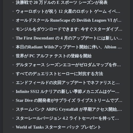
決勝戦で 20 万ドルの E スポーツ シーズンが発表
ウォーロボットが祝う 12 火星のロボット ゲーム イベントの年
オールドスクール RuneScape の Devilish Leagues VI が本日発売
モンジルをダウンロードできます: 今すぐスターダイブクライアント
The First Descendant の 4 月のアップデートには新しいエンドゲーム コンテンツのベータ版が含まれます
本日のRadiant Wildsアップデート開始に伴い、Albion Onlineのビジュアルオーバーホールが終了
世界が PC アルファ テストの登録を開始
デルタフォース シーズンエコーがゼロダムマップを作り直し、作戦ゲームプレイを拡張
すべてのデュエリストヒーローに対抗する方法
エンドフィールドの次回アップデートでネファリスとの戦いが始まる
Infinite SS12 ルナリアの新しい季節メカニズムはゲームへの「最大の追加」の 1 つです
Star Dive の開発者がサプライズ ライブストリームでプレイヤーの質問に答える
スチームパンク ARPG Crystalfall が早期アクセス開始, しかし、いくつかのねじれがないわけではありません
スターレールバージョン 4.2 ライトセーバーを持ってくる, ヌンチャック, ドラマーの先駆者と高揚感の発散者
World of Tanks スターター パック プレゼント