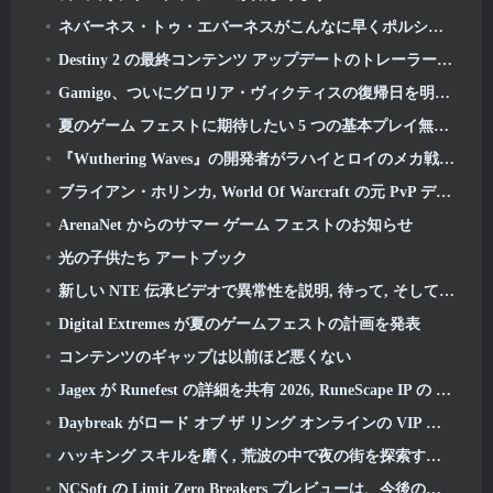
ネバーネス・トゥ・エバーネスがこんなに早くポルシェコラボガチャをやるのは間違いだったかもしれないと思った, でも私は間違っていた
Destiny 2 の最終コンテンツ アップデートのトレーラーは雄叫びを上げています
Gamigo、ついにグロリア・ヴィクティスの復帰日を明らかに, 二度目も生き残れるか?
夏のゲーム フェストに期待したい 5 つの基本プレイ無料ゲーム
『Wuthering Waves』の開発者がラハイとロイのメカ戦闘シーケンスの作成について議論
ブライアン・ホリンカ, World Of Warcraft の元 PvP デザイン スペシャリスト, リーグ・オブ・レジェンド MMO チームに参加
ArenaNet からのサマー ゲーム フェストのお知らせ
光の子供たち アートブック
新しい NTE 伝承ビデオで異常性を説明, 待って, そして、ある「秘密」組織がすべてを追跡する方法
Digital Extremes が夏のゲームフェストの計画を発表
コンテンツのギャップは以前ほど悪くない
Jagex が Runefest の詳細を共有 2026, RuneScape IP の 25 周年記念式典の一環
Daybreak がロード オブ ザ リング オンラインの VIP メンバーシップの値上げを発表
ハッキング スキルを磨く, 荒波の中で夜の街を探索する時間です
NCSoft の Limit Zero Breakers プレビューは、今後のプロローグ テストに何が期待できるかを示しています