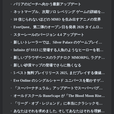
パリアのビーチへ向かう最新アップデート
ネットマーブル、次期ソロ レベリング ゲームの詳細を公開, ソロレベリング: KARMA アニメエキスポにて
10 信じられないほどの MMO を生み出すアニメの世界
EverQuest、第二弾のオープン日を発表 2026 タイムロック拡張サーバー
スターレールのバージョン 4.4 アップデート
新しいトレーラーでは、Silver Palace のゲームプレイを紹介します
Infinite が SS13 に登場する人魚のようなヒーローを初公開: 残光
新しいブラウザベースのラグナロク MMORPG, ラグナロクユニバースを発表
新しい砂漠マップの登場でさらに熱くなる
5 ベスト無料プレイリリース 2025, まだプレイする価値はありますか 2026?
Eve Online のシングルシャード ユニバースを動かすゲーム エンジンがオープンソースになりました
「スーパーナチュラル」アップデートでスーパーバグがスーパーアニマルロイヤルに侵入
オールドスクール RuneScape が「The Blood Moon Rises」グランドマスタークエストをドロップ, 20年にわたるクエストラインに終止符を打つ
「リーグ・オブ・レジェンド」に本当にクラシックモードが登場
あなたはそれを求めました, そしてあなたはそれを理解しています. Eterspireでギルドが利用可能になりました