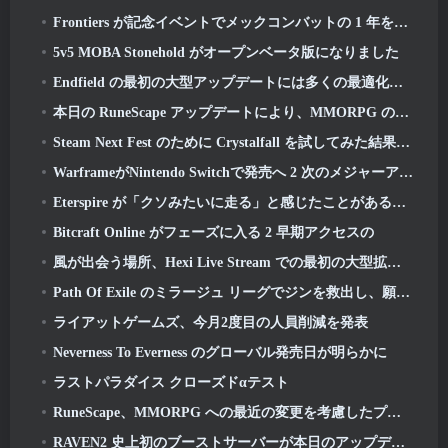
Frontiers が記念イベントでメックコンバットの 1 年を祝う
5v5 MOBA Stonehold がオープンベータ版になりました
Endfield の最初の大型アップデートには多くの最適化が含まれています
本日の RuneScape アップデートにより、MMORPG のオリジナルの戦闘スタイルを学びやすくなりました
Steam Next Fest のために Crystalfall を試してみた結果、これが学んだことです
WarframeがNintendo Switchで発売へ 2 次のメジャーアップデートに間に合うように, シャドウグラファー
Eterspire が「クソみたいに走る」と感じたことがあるなら, クリエイティブディレクターはもうそんなことはないと語る
Bitcraft Online がフェーズに入る 2 早期アクセスの
風が出会う場所、Hexi Live Stream での最初の大型拡張をご覧ください
Path Of Exile のミラージュ リーグでジンを救出し、願いを叶えましょう
ライアットゲームズ、今月2度目の人員削減を発表
Neverness To Everness のグローバル発売日が明らかに
ラストパラダイス クローズドαテスト
RuneScape、MMORPG への最近の変更を考慮したプレミア メンバーシップ モデルの調整を発表
RAVEN2 史上初のブーストサーバーが本日のアップデートで起動