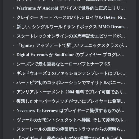
Warframe が Android デバイスで世界的に正式にリリースされる
クレイジー カート ベースのバトル ロイヤル DeGen Rivals は、おそらくあなたが組み合わせたくないものをすべて組み合わせています
新しい, シングルワールドサンドボックス MMO DreamWorld が Steam 早期アクセスに登場
スタートレックオンラインの16周年記念エピソードが「コラプション」アップデートの一環としてドロップされる
「Ignite」アップデートで新しいフェニックスクラスがAION Classic EUに登場
Digital Extremes が Soulframe のプレイヤー プログレッション システムの「大規模なリワーク」を発表
シーズンで最も重要なヒーローバフとナーフ 6.5
ギルドウォーズ 2 のファッションテンプレートはプレイヤーのフィードバックに基づいて作り直されています
ハートピア初のコラボレーションでマイリトルポニーの友情の魔法が生まれる
アンリアルトーナメント 2004 無料でプレイ可能であり、エピックはそれに関して誰も訴訟を起こすつもりはありません
復活したオーバーウォッチがついにプレイヤーに希望を与える
Neverness To Everness はプレイヤーに提供するものがたくさんあります, 特に楽しい
ヴァールカがモントシュタットへ帰国, そして原神のルナVアップデートで彼に問題をもたらす
スターレールの最新の停留所はトラウマからの素晴らしい休息です
『ハイガード』発売からわずか2週間でワイルドライト・エンターテインメントが人員削減を発表