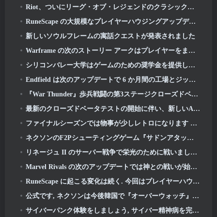
Riot、ついにリーグ・オブ・レジェンドのクラシックモードの発売日を明らかに
RuneScape の大規模なプレイヤーハウジングアップデートを待つのはもう終わりです
新しいソウルフレームの寓話クエストが発表されました
Warframe の次のストーリー アークはプレイヤーをまったく新しいスター チャートに連れて行きます, タウシステム
シリコンバレー大学はゲームのための奨学金を提供していますが、その要件のいくつかは興味深いものです
Endfield は次のアップデートで 6 か月間の工場とジップラインを祝う
『War Thunder』歩兵戦闘の第3ステージクローズドベータテストが発表
最新のクローズドベータテストの開始に伴い、新しいAniimoトレーラーが公開されました
ファイナルシーズンでは物事が少しレトロになります 11 アップデート
ネクソンのF2Pシューティングゲーム『サドンアタック ゼロポイント』最終クローズドβテストが本日スタート
リネージュ II のサーバー戦争で栄光のために戦いましょう
Marvel Rivals の次のアップデートでは神との戦いが始まります
RuneScape に起こる変化は続く. 今回はプレイヤーハウジングです
公式です, ネクソンは今後韓国で『オーバーウォッチ』を出版する予定
サイバーパンク体験をしましょう, サイバー精神病を完全に抱えている, 『Apex Legends』の次のクロスオーバーイベントで