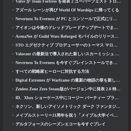
Valve が Team Fortress を発表 2 ユーバーフェスト トロフィー デザイン コンテスト
アズール レーンが再び World Of Warships に帰ってくる
Neverness To Everness が PC とコンソールで正式にリリース
アイオンは今後のドレッドブレードアップデートでまったく新しいクラスを取得します
ArenaNet が Guild Wars Reforged モバイルのリリースを発表
STO エグゼクティブ プロデューサーのトーマス マローネとネバーウィンター クリエイティブ ディレクターのランディ モションズがゲームと Cryptic の将来について語る
Valorant の最新法で導入された新しいスカーミッシュ モードのバリアント
Neverness To Everness を今すぐプレインストールできます
すべての戦略家ヒーローに対抗する方法
Digital Extremes が Warframe の最新の物語の章を新しいアニメ短編で公開
Zenless Zone Zero Steam版がバージョン中に発表 2.8 特別プログラム
ID、Xbox ショーケース中にコージー パーティー プラットフォーマー ゲーム Totopia を発表, ベータ版の募集を開始
ネクソン、新しいアイソメトリック ダーク ファンタジー MMORPG を発表, 無冠の残り火
メイプルストーリー21周年を祝う「メイプル大学イベント」
デルタフォースのシーズンエコーを今すぐプレイ