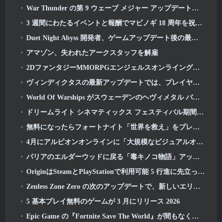
War Thunder の第 9 ウェーブ メジャー アップデートでは水のビジュアルが改善され、海戦の見た目が改善されました
3 週間にわたるイベントと報酬でマビノギ 18 周年を祝いましょう
Duet Night Abyss 開発者、ゲームアップデート後の最近のマルウェア事件について公式声明を発表
アマゾン、失われたアークスタッフを解雇
2DファンタジーMMORPGエンジェルスオンライングローバル事前登録開始
ヴィンディクタスの最新アップデートでは、プレイヤーがカリバーンの守護者と対戦する新しいレイドが導入されます
World Of Warships がスウェーデンのヘヴィメタル バンド Sabaton とコラボレーションを開催
ドリームライト シネマティックス フェスティバル期間中にハートピアで映画を鑑賞しよう
無料になったらフォートナイト「世界を救え」をプレイする価値はありますか?
4月にアルビオンオンラインに「大規模なビジュアルオーバーホール」が登場
パリアのエルダーウッドに戻る「毒キノコ物語」アップデート
OriginはSteamとPlayStationで利用可能 5 行進に先立って 23 打ち上げ
Zenless Zone Zero の次のアップデートで、新しいエリドゥのホロウ チャンピオン コンペティションで栄光を競い合いましょう
5 基本プレイ無料のゲームが 3 月にリリース 2026
Epic Game の『Fortnite Save The World』が間もなく無料プレイになる