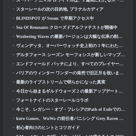
スーパー アニマル ロワイヤルは、3 週間にわたるスーパー ホース イベントで旧正月を祝います
スターレールの次の目的地, プラナルカディア
BLINDSPOT が Steam で早期アクセス中
Sea Of Remnants クローズドアルファテストが開催中
Wuthering Waves の最新バージョンは大幅な伝承の削除と QoL の変更をもたらします
ヴェンデッタ、オーバーウォッチ史上初の 1 年にわたるストーリーでタロンを取り戻す (「2」はありません, ブリザードがそれを落とした)
デルタフォース シーズン モーフォシスが新しいマップをもたらす, モード, プレイヤーからの要望による改善点
エンドフィールド パッチにより、すべてのプレイヤーに好みの 6 つ星キャラクターが無料で付与されます
パリアのウィンター ワンダーの発売で旧正月を祝いましょう: リフロシン新年アップデート
最新のライブストリームで明らかになった真実
今日から始まるギルドウォーズ 2 の最新アップデートでガーディアンの空き地襲撃を体験してください
フォートナイトのスターレールコラボ
今こそ、レガシー・オブ・フレシアのPath of ExileでのKeepers of the Flameのチャレンジを完了する時です
kuro Games、WuWa の前任者パニシング Grey Raven を Steam に導入
初心者向けのヒントとコツガイド