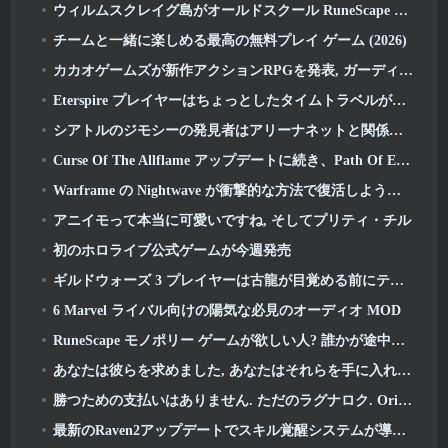
ウィルムスクレイグ島がオールドスクール RuneScape で探索できるようになりました
チームと一緒に楽しめる最高の無料プレイ ゲーム (2026)
カカオゲームズが新作アクションRPGを発表, ガーディアンメイデン
Eterspire プレイヤーはちょっとしたタイムトラベルができるようになりました…お楽しみとして
シアトルのジモシーの発見者はアリーナネットと関係がある, もちろん、彼らはそれをギルドウォーズに追加しています 2
Curse Of The Allflame アップデートに続き、Path Of Exile がフィードバックに基づいていくつかの変更を発表
Warframe の Nightwave が衝撃的な方法で復活しようとしている
アニイモって本当に可愛いですね, そしてプリティ・チル
初のホロライブ公式ゲームが今週発売
ギルドウォーズ 3 プレイヤーは古龍が目覚める前にティリアの世界を体験できるようになります
6 Marvel ライバル向けの陽気な必見のオーディオ MOD
RuneScape モノポリー ゲームが欲しい人? 誰かが途中にいるから
あなたは彼らを求めました, あなたはそれらを手に入れています. ドラゴンがアルビオンオンラインにやってくる
勝つための支払いはありません. ただのラグナロク. Origin Classic が 7 月に発売 23
最新のRaven2アップデートでスキル覚醒システムが導入, プレイヤーにスキルを向上させるためのより多くの方法を提供する