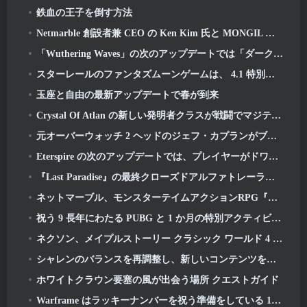
鉄血の王子を倒す方法
Netmarble 創設者兼 CEO の Ken Kim 氏と MONGIL について語る: スターダイブ
「Wuthering Waves」の次のアップデートでは「ダークサイド」への旅が始まります
スターレールのファンタズムーンゲームは、 4.1 特別プログラム
玉座と自由の最新アップデートで春が到来
Crystal Of Atlan の新しい発明者クラスが戦闘でマジテック メックを指揮する
元オーバーウォッチ 2 ヘッドのジェフ・カプランがブリザードに任せた理由を説明
Eterspire の次のアップデートでは、プレイヤーがドワーフ鉱山に送り込まれます
『Last Paradise』の最終クローズドアルファトレーラーは小さいながらも恐ろしい芸術作品です
ネットマーブル、モンスターテイムアクションRPG『Mongil』の発売日を発表: スターダイブ
祝う 9 長年にわたる PUBG と 1 か月の特別アクティビティ
ネクソン、メイプルストーリー クラシック ワールド 4 月クローズドオンラインテストの申し込みを開始
シャレンのバランスを再調整し、新しいコンテンツを導入する最初のディセンダント 3 月アップデート
ホワイトクラウン要塞の風が出会う場所 クエストガイド
Warframe はラッキーナンバーを祝う準備をしている 13 アニバーサリーイベントあり