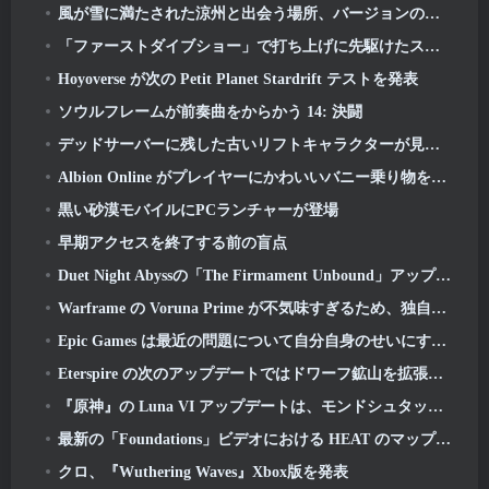
風が雪に満たされた涼州と出会う場所、バージョンのリリースで利用可能になりました 1.5
「ファーストダイブショー」で打ち上げに先駆けたスターダイブ
Hoyoverse が次の Petit Planet Stardrift テストを発表
ソウルフレームが前奏曲をからかう 14: 決闘
デッドサーバーに残した古いリフトキャラクターが見つからない? Gamigo はそれを修正しました
Albion Online がプレイヤーにかわいいバニー乗り物を提供して春を祝う
黒い砂漠モバイルにPCランチャーが登場
早期アクセスを終了する前の盲点
Duet Night Abyssの「The Firmament Unbound」アップデートでHuaxuのストーリーラインが完結
Warframe の Voruna Prime が不気味すぎるため、独自の Red Band トレーラーを入手
Epic Games は最近の問題について自分自身のせいにするしかない
Eterspire の次のアップデートではドワーフ鉱山を拡張し、ボス戦闘の完全なオーバーホールを提供
『原神』の Luna VI アップデートは、モンドシュタットが語り続けているがまだ見たことのない場所へ私たちを連れて行きます
最新の「Foundations」ビデオにおける HEAT のマップとモード
クロ、『Wuthering Waves』Xbox版を発表