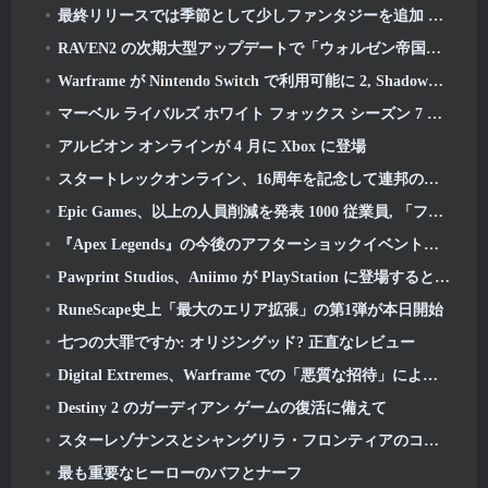
最終リリースでは季節として少しファンタジーを追加 10 打ち上げ
RAVEN2 の次期大型アップデートで「ウォルゼン帝国」の朽ち果てた遺跡を探索しよう
Warframe が Nintendo Switch で利用可能に 2, Shadowgrapher の発売に間に合う
マーベル ライバルズ ホワイト フォックス シーズン 7 デビュー
アルビオン オンラインが 4 月に Xbox に登場
スタートレックオンライン、16周年を記念して連邦の起源に関するミニドキュメンタリーを公開
Epic Games、以上の人員削減を発表 1000 従業員, 「フォートナイトのエンゲージメントの低迷」を引用
『Apex Legends』の今後のアフターショックイベントで事態が激化しようとしている
Pawprint Studios、Aniimo が PlayStation に登場すると発表 5 そして Epic Games Store がオープン
RuneScape史上「最大のエリア拡張」の第1弾が本日開始
七つの大罪ですか: オリジングッド? 正直なレビュー
Digital Extremes、Warframe での「悪質な招待」によって引き起こされた苦痛についてプレイヤーに謝罪
Destiny 2 のガーディアン ゲームの復活に備えて
スターレゾナンスとシャングリラ・フロンティアのコラボレーション
最も重要なヒーローのバフとナーフ