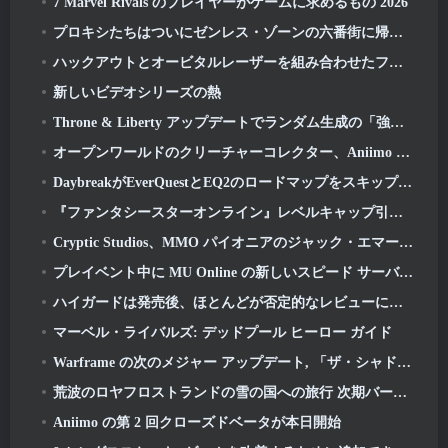
7 Marvel Rivals のプレイヤーがゲームに求めるもの 2026
プロキシたちはついにゼンレス・ゾーンの六番街に帰ってきた ゼロ版 2.6 アップデート
ハックアウトとオービタルレーザーを組み合わせたファイナルニューワールドツアー
新しいビデオシリーズの熱
Throne & Liberty アップデートでランダム生成の「強欲の塔」が導入
オープンワールドのクリーチャーコレクター、Aniimo が正しいメモを打つ
DaybreakがEverQuestとEQ2のロードマップをスキップする計画を発表後、プレイヤーの反応は鈍い
『ファンタシースターオンライン』レベルキャップ引き上げと新コンテンツが公開 2: NGS ヘッドライン ウェーブ ストリーム
Cryptic Studios、MMO パイオニアのジャック・エマート氏が CEO として復帰すると発表
プレイベント中に MU Online の新しいスピード サーバーの準備をする
ハイガードは発売後、ほとんどが否定的なレビューに見舞われる
マーベル・ライバルズ: デッドプール ヒーロー ガイド
Warframe の次のメジャー アップデート, 「ザ・シャドウグラファー」が3月に登場予定
荒波のロヤフロストランドの雪の国への旅行 次期バージョン 3.1
Aniimo の第 2 回クローズドベータが本日開始