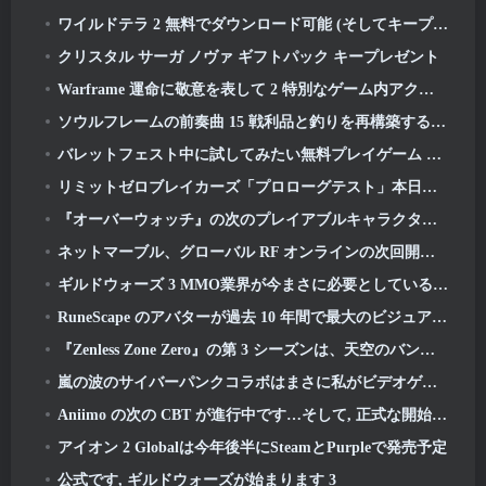
ワイルドテラ 2 無料でダウンロード可能 (そしてキープ) 期間限定
クリスタル サーガ ノヴァ ギフトパック キープレゼント
Warframe 運命に敬意を表して 2 特別なゲーム内アクティビティとタイトル付き
ソウルフレームの前奏曲 15 戦利品と釣りを再構築するアップデート
バレットフェスト中に試してみたい無料プレイゲーム 5 選
リミットゼロブレイカーズ「プロローグテスト」本日開始
『オーバーウォッチ』の次のプレイアブルキャラクターは過労のサイボーグ犯罪ボスになるようだ
ネットマーブル、グローバル RF オンラインの次回開始日を発表
ギルドウォーズ 3 MMO業界が今まさに必要としているものかもしれない
RuneScape のアバターが過去 10 年間で最大のビジュアルアップデートで全面的に刷新される
『Zenless Zone Zero』の第 3 シーズンは、天空のバンブー島への旅から始まります, そしてSteamプラットフォームへ
嵐の波のサイバーパンクコラボはまさに私がビデオゲームのクロスオーバーイベントに求めていたものです
Aniimo の次の CBT が進行中です…そして, 正式な開始期間があります
アイオン 2 Globalは今年後半にSteamとPurpleで発売予定
公式です, ギルドウォーズが始まります 3