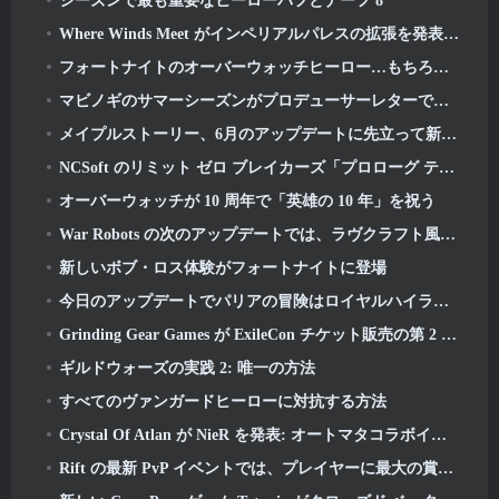
シーズンで最も重要なヒーローバフとナーフ 8
Where Winds Meet がインペリアルパレスの拡張を発表し、「大規模な」コンテンツのロードマップを共有
フォートナイトのオーバーウォッチヒーロー…もちろんそれは起こるべくして起こった
マビノギのサマーシーズンがプロデューサーレターで明らかに
メイプルストーリー、6月のアップデートに先立って新しいSHINEクラスを予告
NCSoft のリミット ゼロ ブレイカーズ「プロローグ テスト」のグローバル バージョンへのサインアップが進行中です
オーバーウォッチが 10 周年で「英雄の 10 年」を祝う
War Robots の次のアップデートでは、ラヴクラフト風のスナイパーが登場します
新しいボブ・ロス体験がフォートナイトに登場
今日のアップデートでパリアの冒険はロイヤルハイランドで続きます
Grinding Gear Games が ExileCon チケット販売の第 2 弾を発表
ギルドウォーズの実践 2: 唯一の方法
すべてのヴァンガードヒーローに対抗する方法
Crystal Of Atlan が NieR を発表: オートマタコラボイベント
Rift の最新 PvP イベントでは、プレイヤーに最大の賞金を獲得するチャンスが提供されます 4000 クレジットと新しいタイトル