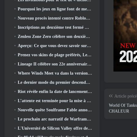
Pourquoi les jeux en ligne font de meilleurs anime que les anime ne créent des jeux
Nouveau procès intenté contre Roblox dans l'Oregon pour un incident de toilettage d'enfants
Inscriptions au deuxième test fermé mondial de Global MapleStory Classic
Zenless Zone Zero célèbre son deuxième anniversaire en offrant aux joueurs le choix d'un agent gratuit de rang S
Aperçu: Ce que vous devez savoir sur le jeu de collection de créatures de HoYoverse, Honkai: Lien âme
Prenez vos skins de plage préférés, Les Jeux d'été sont de retour sur Overwatch
Lineage II célèbre son 22e anniversaire avec un album vinyle en édition collector
Where Winds Meet va dans la version "Eastern Steampunk" 2.0
Le dernier mode du premier descendant rassemble les batailles difficiles d'interception du vide et les profondeurs.
Riot révèle enfin la date de lancement du mode classique de League Of Legends
Article préc
L’attente est terminée pour la mise à jour du logement des grands joueurs de RuneScape
World Of Tanks 
Nouvelle quête Soulframe Fable annoncée
CHALEUR
Le prochain arc narratif de Warframe emmène les joueurs vers une toute nouvelle carte des étoiles, Le système Tau
L'Université de Silicon Valley offre des bourses pour les jeux et certaines des exigences sont intéressantes