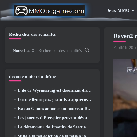
Jeux MMO
Rechercher des actualités
Raven2 r
Publié le 20 m
Nouvelles
Rechercher des actualités
documentation du thème
L'île de Wyrmscraig est désormais disponible à l'exploration dans Old School RuneScape
Les meilleurs jeux gratuits à apprécier avec votre équipe (2026)
Kakao Games annonce un nouveau RPG d'action, Jeune gardienne
Les joueurs d'Eterspire peuvent désormais voyager un peu dans le temps… en guise de régal
Le découvreur de Jimothy de Seattle a des liens avec ArenaNet, Alors bien sûr, ils l’ajoutent à Guild Wars 2
Suite à la malédiction de la mise à jour Allflame, Path Of Exile annonce plusieurs changements basés sur les commentaires