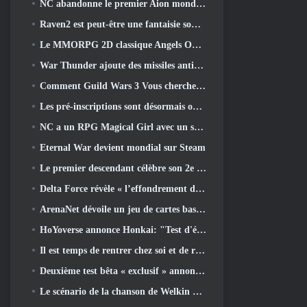
NC abandonne le premier Aion mondial 2 Vidéo des développeurs, Partager des détails sur le jeu
Raven2 est peut-être une fantaisie sombre, Mais cela n’arrête pas les plaisirs de l’été
Le MMORPG 2D classique Angels Online est lancé aujourd'hui dans le monde entier
War Thunder ajoute des missiles anti-radiations et une mesure de soutien électronique dans la mise à jour de la cavalerie lourde
Comment Guild Wars 3 Vous cherchez peut-être à innover dans l’espace MMO
Les pré-inscriptions sont désormais ouvertes pour le MIRESI de Smilegate: Un avenir invisible
NC a un RPG Magical Girl avec un style artistique inspiré de l’anime des années 90 en préparation
Eternal War devient mondial sur Steam
Le premier descendant célèbre son 2e anniversaire avec Descendant Fest 2026 Flux
Delta Force révèle « l’effondrement de la saison », annonce la collaboration Rainbow Six Siege
ArenaNet dévoile un jeu de cartes basé sur Guild Wars, Lié par la brume
HoYoverse annonce Honkai: "Test d'évolution" de l'anime Nexus
Il est temps de rentrer chez soi et de restaurer la retraite heureuse là où les vents se rencontrent
Deuxième test bêta « exclusif » annoncé pour les tireurs de survie en équipe qui prennent du temps
Le scénario de la chanson de Welkin Moon de Genshin Impact touche à sa fin.. Sur la Lune