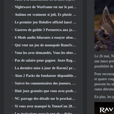
Nightwave de Warframe est sur le point de revenir de manière choquante
Aniimo est vraiment si joli, Et plutôt cool
Le premier jeu Hololive officiel lancé cette semaine
Guerres de guilde 3 Permettra aux joueurs de découvrir le monde de la Tyrie avant le réveil des dragons anciens
6 Mods audio hilarants à essayer absolument pour Marvel Rivals
Qui veut un jeu de monopole RuneScape? Parce qu'on est en route
Vous les avez demandés, Vous les obtenez. Les dragons arrivent sur Albion Online
Le 26 mai, Ne
Pas de salaire pour gagner. Juste Ragnarök. Origin Classic est lancé en juillet 23
une lance pré
possibilité d
La dernière mise à jour de Raven2 présente le système d'éveil des compétences, Donner aux joueurs plus de moyens d'améliorer leurs compétences
Pour encourag
Aion 2 Packs du fondateur disponibles à l'achat, Complet avec cinq jours d'accès anticipé
et quatre cou
Suivre les commentaires des joueurs, Les joueurs de League Of Legends Classic n’auront pas à payer pour les skins classiques
peuvent les ut
runes détruite
Huit jeux gratuits que vous avez probablement négligés et qui font partie du Train Fest de Steam
En plus, les 
NC partage des détails sur le prochain accès anticipé d’Aion 2
Si vous avez manqué la TennoCon 2026, Digital Extremes partage tous les panneaux
Les invitations pour le test de « dichotomie » du Silver Palace sont envoyées