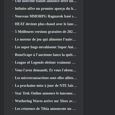
Une nouvelle bande-annonce offre un aperçu du gameplay de Silver Palace
Infinite offre un premier aperçu du héros ressemblant à une sirène à venir dans le printemps-été 2013: Lumière du soir
Nouveau MMORPG Ragnarok basé sur un navigateur, L'univers Ragnarok annoncé
HEAT devient plus chaud avec le lancement d'une nouvelle carte du désert
5 Meilleures versions gratuites de 2025, Vaut-il toujours la peine d'y jouer 2026?
Le moteur de jeu qui alimente l’univers mono-fragment d’Eve Online est désormais open source
Les super bugs envahissent Super Animal Royale dans la mise à jour « Super Natural »
RuneScape à l’ancienne lance la quête du grand maître « La Lune de sang se lève », Mettre fin à une série de quêtes de 20 ans
League of Legends obtient vraiment un mode classique
Vous l'avez demandé, Et vous l'obtenez. Les guildes sont maintenant disponibles dans Eterspire
Les microtransactions sont-elles allées trop loin dans les jeux gratuits?
La prochaine mise à jour de NTE fait un petit détour dans un jeu de table fantastique
Star Trek Online annonce le lancement de la prochaine saison « Undiscovered »
Wuthering Waves arrive sur Xbox avec la version 3.5 Mise à jour
Les créateurs de Tibia annoncent un nouveau test du MMORPG Zombie à l'ancienne, Persister en ligne