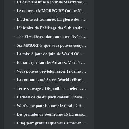
La dernière mise à jour de Warframe célèbre tous les papas de l'espace
Le nouveau MMORPG RF Online Next sur le thème Mech de Netmarble sera lancé à l'échelle mondiale
L'attente est terminée, La gloire des vaincus est revenue
L’histoire de l’héritage des Sith atteint sa conclusion aujourd’hui dans la dernière mise à jour de SWTOR
The First Descendant annonce l'événement de collaboration EVANGELION
Six MMORPG que vous pouvez essayer pendant le Steam Next Fest
La mise à jour de juin de World Of Warships célèbre le jour de l'indépendance des États-Unis avec une nouvelle campagne narrative
En tant que fan des Arcanes, Voici 5 Choses que je veux voir du MMO Riot
Vous pouvez pré-télécharger la démo Steam Next Fest de Embers Of The Uncrowned demain
La communauté Secret World célèbre son 14e anniversaire avec un mystère qu'ils doivent résoudre ensemble
Terre sauvage 2 Disponible en téléchargement gratuitement (Et garde) Pour une durée limitée
Cadeau de clé du pack cadeau Crystal Saga Nova
Warframe pour honorer le destin 2 Avec une activité et un titre spéciaux dans le jeu
Les préludes de Soulframe 15 La mise à jour retravaille le butin et la pêche
Cinq jeux gratuits que vous aimeriez peut-être essayer pendant le Bullet Fest