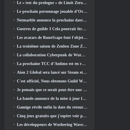
Le « test du prologue » de Limit Zero Breakers commence aujourd’hui
Le prochain personnage jouable d’Overwatch semble être un chef du crime cyborg surmené
Netmarble annonce la prochaine date de lancement de Global RF Online
Guerres de guilde 3 Cela pourrait être exactement ce dont l’industrie du MMO a besoin en ce moment
Les avatars de RuneScape font l'objet d'une refonte dans la plus grande mise à jour visuelle du jeu au cours des dix dernières années
La troisième saison de Zenless Zone Zero commence par un voyage sur une île de Bangboo dans le ciel, Et vers la plateforme Steam
La collaboration Cyberpunk de Wuthering Waves est exactement ce que j'attends de mes événements crossover de jeux vidéo
La prochaine TCC d’Aniimo est en route… ET, Nous avons une fenêtre de lancement officielle
Aion 2 Global sera lancé sur Steam et Purple plus tard cette année
C'est officiel, Nous obtenons Guild Wars 3
Je pensais que ce serait peut-être une erreur pour Neverness To Everness d'organiser l'événement Porsche Collab Gacha si tôt, Mais j'avais tort
La bande-annonce de la mise à jour finale du contenu de Destiny 2 est un cri de ralliement
Gamigo révèle enfin la date du retour de Gloria Victis, Survivra-t-il la deuxième fois?
Cinq jeux gratuits que j'espère voir pendant le Summer Game Fest
Les développeurs de Wuthering Waves discutent de la création de la séquence de combat Lahai-Roi Mech