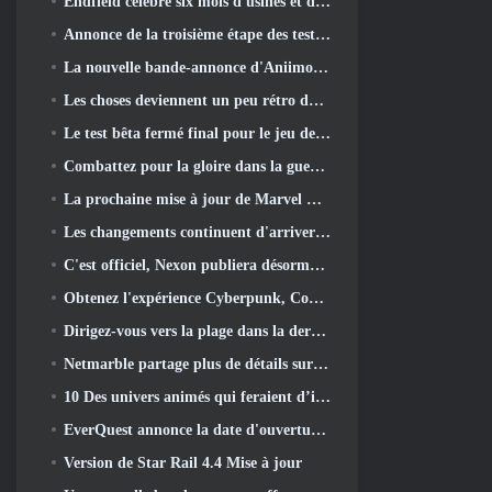
Endfield célèbre six mois d'usines et de tyroliennes lors de sa prochaine mise à jour
Annonce de la troisième étape des tests bêta fermés des batailles d'infanterie de War Thunder
La nouvelle bande-annonce d'Aniimo sort avec le lancement du dernier test bêta fermé
Les choses deviennent un peu rétro dans la saison des finales 11 Mise à jour
Le test bêta fermé final pour le jeu de tir F2P de Nexon Sudden Attack Zero Point a débuté aujourd'hui
Combattez pour la gloire dans la guerre des serveurs de Lineage II
La prochaine mise à jour de Marvel Rivals amène le combat contre les dieux
Les changements continuent d'arriver dans RuneScape. Cette fois, c'est le logement des joueurs
C'est officiel, Nexon publiera désormais Overwatch en Corée du Sud
Obtenez l'expérience Cyberpunk, Complet avec la cyberpsychose, Dans le prochain événement crossover d’Apex Legends
Dirigez-vous vers la plage dans la dernière mise à jour de Palia
Netmarble partage plus de détails sur le prochain jeu de mise à niveau solo, Mise à niveau en solo: KARMA à l’Anime Expo
10 Des univers animés qui feraient d’incroyables MMO
EverQuest annonce la date d'ouverture du deuxième 2026 Serveur d'extension temporisé
Version de Star Rail 4.4 Mise à jour