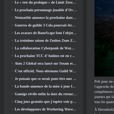
Le « test du prologue » de Limit Zero Breakers commence aujourd’hui
Le prochain personnage jouable d’Overwatch semble être un chef du crime cyborg surmené
Netmarble annonce la prochaine date de lancement de Global RF Online
Guerres de guilde 3 Cela pourrait être exactement ce dont l’industrie du MMO a besoin en ce moment
Les avatars de RuneScape font l'objet d'une refonte dans la plus grande mise à jour visuelle du jeu au cours des dix dernières années
La troisième saison de Zenless Zone Zero commence par un voyage sur une île de Bangboo dans le ciel, Et vers la plateforme Steam
La collaboration Cyberpunk de Wuthering Waves est exactement ce que j'attends de mes événements crossover de jeux vidéo
La prochaine TCC d’Aniimo est en route… ET, Nous avons une fenêtre de lancement officielle
Aion 2 Global sera lancé sur Steam et Purple plus tard cette année
C'est officiel, Nous obtenons Guild Wars 3
Je pensais que ce serait peut-être une erreur pour Neverness To Everness d'organiser l'événement Porsche Collab Gacha si tôt, Mais j'avais tort
Prêt pour un 
La bande-annonce de la mise à jour finale du contenu de Destiny 2 est un cri de ralliement
l'approche de
compétences m
Gamigo révèle enfin la date du retour de Gloria Victis, Survivra-t-il la deuxième fois?
joueurs qui f
Cinq jeux gratuits que j'espère voir pendant le Summer Game Fest
tous les quat
Les développeurs de Wuthering Waves discutent de la création de la séquence de combat Lahai-Roi Mech
À Havenhold, 