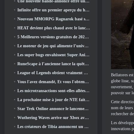
Une nouvelle bande-annonce offre un aperçu du gameplay de Silver Palace
Infinite offre un premier aperçu du héros ressemblant à une sirène à venir dans le printemps-été 2013: Lumière du soir
Nouveau MMORPG Ragnarok basé sur un navigateur, L'univers Ragnarok annoncé
HEAT devient plus chaud avec le lancement d'une nouvelle carte du désert
5 Meilleures versions gratuites de 2025, Vaut-il toujours la peine d'y jouer 2026?
Le moteur de jeu qui alimente l’univers mono-fragment d’Eve Online est désormais open source
Les super bugs envahissent Super Animal Royale dans la mise à jour « Super Natural »
RuneScape à l’ancienne lance la quête du grand maître « La Lune de sang se lève », Mettre fin à une série de quêtes de 20 ans
League of Legends obtient vraiment un mode classique
Bellatores es
globe lisse, 
Vous l'avez demandé, Et vous l'obtenez. Les guildes sont maintenant disponibles dans Eterspire
ouvertement, 
Les microtransactions sont-elles allées trop loin dans les jeux gratuits?
pouvoir sur l
La prochaine mise à jour de NTE fait un petit détour dans un jeu de table fantastique
Cette directi
nom de leurs 
Star Trek Online annonce le lancement de la prochaine saison « Undiscovered »
rechercher de
Wuthering Waves arrive sur Xbox avec la version 3.5 Mise à jour
Les développe
Les créateurs de Tibia annoncent un nouveau test du MMORPG Zombie à l'ancienne, Persister en ligne
innovations p