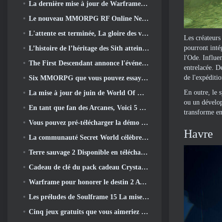
La dernière mise à jour de Warframe célèbre tous les papas de l'espace
Le nouveau MMORPG RF Online Next sur le thème Mech de Netmarble sera lancé à l'échelle mondiale
L'attente est terminée, La gloire des vaincus est revenue
Les créateurs
pourront inté
L’histoire de l’héritage des Sith atteint sa conclusion aujourd’hui dans la dernière mise à jour de SWTOR
l'Ode. Influe
The First Descendant annonce l'événement de collaboration EVANGELION
entrelacée. D
de l'expéditio
Six MMORPG que vous pouvez essayer pendant le Steam Next Fest
En outre, le 
La mise à jour de juin de World Of Warships célèbre le jour de l'indépendance des États-Unis avec une nouvelle campagne narrative
ou un dévelop
En tant que fan des Arcanes, Voici 5 Choses que je veux voir du MMO Riot
transforme en
Vous pouvez pré-télécharger la démo Steam Next Fest de Embers Of The Uncrowned demain
Havre
La communauté Secret World célèbre son 14e anniversaire avec un mystère qu'ils doivent résoudre ensemble
Terre sauvage 2 Disponible en téléchargement gratuitement (Et garde) Pour une durée limitée
Cadeau de clé du pack cadeau Crystal Saga Nova
Warframe pour honorer le destin 2 Avec une activité et un titre spéciaux dans le jeu
Les préludes de Soulframe 15 La mise à jour retravaille le butin et la pêche
Cinq jeux gratuits que vous aimeriez peut-être essayer pendant le Bullet Fest