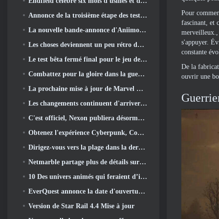
Endfield célèbre six mois d'usines et de tyroliennes lors de sa prochaine mise à jour
Pour commence
Annonce de la troisième étape des tests bêta fermés des batailles d'infanterie de War Thunder
fascinant, et
La nouvelle bande-annonce d'Aniimo sort avec le lancement du dernier test bêta fermé
merveilleux.,
s'appuyer. Év
Les choses deviennent un peu rétro dans la saison des finales 11 Mise à jour
constante évo
Le test bêta fermé final pour le jeu de tir F2P de Nexon Sudden Attack Zero Point a débuté aujourd'hui
De la fabrica
Combattez pour la gloire dans la guerre des serveurs de Lineage II
ouvrir une bo
La prochaine mise à jour de Marvel Rivals amène le combat contre les dieux
Guerrie
Les changements continuent d'arriver dans RuneScape. Cette fois, c'est le logement des joueurs
C'est officiel, Nexon publiera désormais Overwatch en Corée du Sud
Obtenez l'expérience Cyberpunk, Complet avec la cyberpsychose, Dans le prochain événement crossover d’Apex Legends
Dirigez-vous vers la plage dans la dernière mise à jour de Palia
Netmarble partage plus de détails sur le prochain jeu de mise à niveau solo, Mise à niveau en solo: KARMA à l’Anime Expo
10 Des univers animés qui feraient d’incroyables MMO
EverQuest annonce la date d'ouverture du deuxième 2026 Serveur d'extension temporisé
Version de Star Rail 4.4 Mise à jour