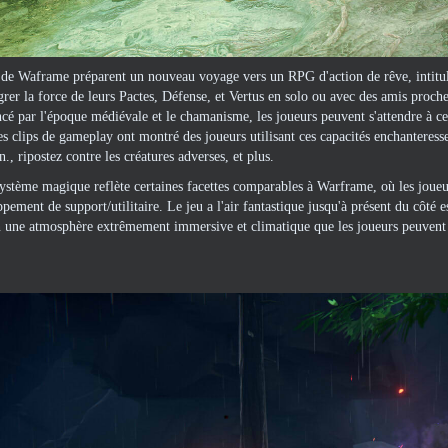
 de Waframe préparent un nouveau voyage vers un RPG d'action de rêve, intitul
grer la force de leurs Pactes, Défense, et Vertus en solo ou avec des amis proc
ncé par l'époque médiévale et le chamanisme, les joueurs peuvent s'attendre à 
es clips de gameplay ont montré des joueurs utilisant ces capacités enchanteress
n., ripostez contre les créatures adverses, et plus.
système magique reflète certaines facettes comparables à Warframe, où les joueur
pement de support/utilitaire. Le jeu a l'air fantastique jusqu'à présent du côté 
 une atmosphère extrêmement immersive et climatique que les joueurs peuvent