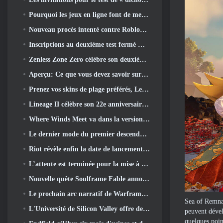
Pourquoi les jeux en ligne font de meilleurs anime que les anime ne créent des jeux
Nouveau procès intenté contre Roblox dans l'Oregon pour un incident de toilettage d'enfants
Inscriptions au deuxième test fermé mondial de Global MapleStory Classic
Zenless Zone Zero célèbre son deuxième anniversaire en offrant aux joueurs le choix d'un agent gratuit de rang S
Aperçu: Ce que vous devez savoir sur le jeu de collection de créatures de HoYoverse, Honkai: Lien âme
Prenez vos skins de plage préférés, Les Jeux d'été sont de retour sur Overwatch
Lineage II célèbre son 22e anniversaire avec un album vinyle en édition collector
Where Winds Meet va dans la version "Eastern Steampunk" 2.0
Le dernier mode du premier descendant rassemble les batailles difficiles d'interception du vide et les profondeurs.
Riot révèle enfin la date de lancement du mode classique de League Of Legends
L’attente est terminée pour la mise à jour du logement des grands joueurs de RuneScape
Nouvelle quête Soulframe Fable annoncée
Le prochain arc narratif de Warframe emmène les joueurs vers une toute nouvelle carte des étoiles, Le système Tau
Sea of ​​Remn
L'Université de Silicon Valley offre des bourses pour les jeux et certaines des exigences sont intéressantes
peuvent dével
quelques poin