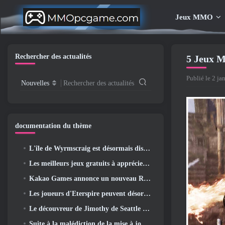
Jeux MMO
Rechercher des actualités
5 Jeux M
Publié le 2 ja
Nouvelles
Rechercher des actualités
documentation du thème
L'île de Wyrmscraig est désormais disponible à l'exploration dans Old School RuneScape
Les meilleurs jeux gratuits à apprécier avec votre équipe (2026)
Kakao Games annonce un nouveau RPG d'action, Jeune gardienne
Les joueurs d'Eterspire peuvent désormais voyager un peu dans le temps… en guise de régal
Le découvreur de Jimothy de Seattle a des liens avec ArenaNet, Alors bien sûr, ils l’ajoutent à Guild Wars 2
Suite à la malédiction de la mise à jour Allflame, Path Of Exile annonce plusieurs changements basés sur les commentaires