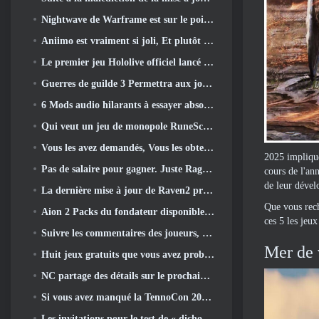
Nightwave de Warframe est sur le point de revenir de manière choquante
Aniimo est vraiment si joli, Et plutôt cool
Le premier jeu Hololive officiel lancé cette semaine
Guerres de guilde 3 Permettra aux joueurs de découvrir le monde de la Tyrie avant le réveil des dragons anciens
6 Mods audio hilarants à essayer absolument pour Marvel Rivals
Qui veut un jeu de monopole RuneScape? Parce qu'on est en route
Vous les avez demandés, Vous les obtenez. Les dragons arrivent sur Albion Online
2025 implique
Pas de salaire pour gagner. Juste Ragnarök. Origin Classic est lancé en juillet 23
cours de l'an
de leur dével
La dernière mise à jour de Raven2 présente le système d'éveil des compétences, Donner aux joueurs plus de moyens d'améliorer leurs compétences
Que vous rech
Aion 2 Packs du fondateur disponibles à l'achat, Complet avec cinq jours d'accès anticipé
ces 5 les jeu
Suivre les commentaires des joueurs, Les joueurs de League Of Legends Classic n’auront pas à payer pour les skins classiques
Mer de 
Huit jeux gratuits que vous avez probablement négligés et qui font partie du Train Fest de Steam
NC partage des détails sur le prochain accès anticipé d’Aion 2
Si vous avez manqué la TennoCon 2026, Digital Extremes partage tous les panneaux
Les invitations pour le test de « dichotomie » du Silver Palace sont envoyées