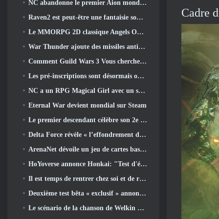
NC abandonne le premier Aion mondial 2 Vidéo des développeurs, Partager des détails sur le jeu
Cadre d
Raven2 est peut-être une fantaisie sombre, Mais cela n’arrête pas les plaisirs de l’été
Le MMORPG 2D classique Angels Online est lancé aujourd'hui dans le monde entier
War Thunder ajoute des missiles anti-radiations et une mesure de soutien électronique dans la mise à jour de la cavalerie lourde
Comment Guild Wars 3 Vous cherchez peut-être à innover dans l’espace MMO
Les pré-inscriptions sont désormais ouvertes pour le MIRESI de Smilegate: Un avenir invisible
NC a un RPG Magical Girl avec un style artistique inspiré de l’anime des années 90 en préparation
Eternal War devient mondial sur Steam
Le premier descendant célèbre son 2e anniversaire avec Descendant Fest 2026 Flux
Delta Force révèle « l’effondrement de la saison », annonce la collaboration Rainbow Six Siege
ArenaNet dévoile un jeu de cartes basé sur Guild Wars, Lié par la brume
HoYoverse annonce Honkai: "Test d'évolution" de l'anime Nexus
Il est temps de rentrer chez soi et de restaurer la retraite heureuse là où les vents se rencontrent
Deuxième test bêta « exclusif » annoncé pour les tireurs de survie en équipe qui prennent du temps
Le scénario de la chanson de Welkin Moon de Genshin Impact touche à sa fin.. Sur la Lune