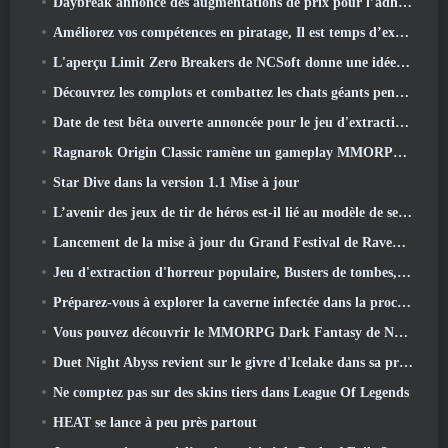
Daybreak annonce des augmentations de prix pour l’adhésion VIP au Seigneur des Anneaux Online
Améliorez vos compétences en piratage, Il est temps d’explorer Night City dans Wuthering Waves
L'aperçu Limit Zero Breakers de NCSoft donne une idée de ce à quoi s'attendre du prochain test du prologue
Découvrez les complots et combattez les chats géants pendant votre temps libre dans la dernière mise à jour de Where Winds Meet
Date de test bêta ouverte annoncée pour le jeu d'extraction Dark Fantasy, Chasseur de Brume
Ragnarok Origin Classic ramène un gameplay MMORPG équitable et CBT ouvre ses portes en juin 4
Star Dive dans la version 1.1 Mise à jour
L’avenir des jeux de tir de héros est-il lié au modèle de service en direct F2P?
Lancement de la mise à jour du Grand Festival de Raven2, avec la nouvelle classe Warlord
Jeu d'extraction d'horreur populaire, Busters de tombes, Lancements en Occident
Préparez-vous à explorer la caverne infectée dans la prochaine mise à jour d'Eterspire
Vous pouvez découvrir le MMORPG Dark Fantasy de Nexon Embers Of The Uncrown pendant le Steam Next Fest
Duet Night Abyss revient sur le givre d'Icelake dans sa prochaine mise à jour Steampunk
Ne comptez pas sur des skins tiers dans League Of Legends
HEAT se lance à peu près partout