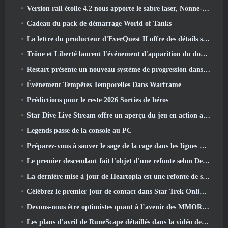
Version rail étoile 4.2 nous apporte le sabre laser, Nonne-mandrin, Batteur pionnier et un émanateur d’exaltation
Cadeau du pack de démarrage World of Tanks
La lettre du producteur d'EverQuest II offre des détails sur le serveur d'extension verrouillé dans le temps
Trône et Liberté lancent l'événement d'apparition du double archboss
Restart présente un nouveau système de progression dans la mise à jour de la saison SS4
Événement Tempêtes Temporelles Dans Warframe
Prédictions pour le reste 2026 Sorties de héros
Star Dive Live Stream offre un aperçu du jeu en action avant son lancement
Legends passe de la console au PC
Préparez-vous à sauver le sage de la cage dans les ligues VI de Old School RuneScape: Pactes démoniaques
Le premier descendant fait l'objet d'une refonte selon Dev Stream
La dernière mise à jour de Heartopia est une refonte de style Alice au pays des merveilles
Célébrez le premier jour de contact dans Star Trek Online et gagnez une nouvelle version du Nobel Intel Battlecruiser
Devons-nous être optimistes quant à l’avenir des MMORPG?
Les plans d'avril de RuneScape détaillés dans la vidéo des développeurs