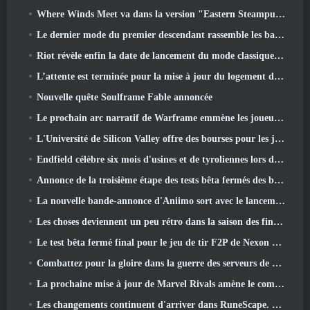
Where Winds Meet va dans la version "Eastern Steampunk" 2.0
Le dernier mode du premier descendant rassemble les batailles difficiles d'interception du vide et les profondeurs.
Riot révèle enfin la date de lancement du mode classique de League Of Legends
L’attente est terminée pour la mise à jour du logement des grands joueurs de RuneScape
Nouvelle quête Soulframe Fable annoncée
Le prochain arc narratif de Warframe emmène les joueurs vers une toute nouvelle carte des étoiles, Le système Tau
L'Université de Silicon Valley offre des bourses pour les jeux et certaines des exigences sont intéressantes
Endfield célèbre six mois d'usines et de tyroliennes lors de sa prochaine mise à jour
Annonce de la troisième étape des tests bêta fermés des batailles d'infanterie de War Thunder
La nouvelle bande-annonce d'Aniimo sort avec le lancement du dernier test bêta fermé
Les choses deviennent un peu rétro dans la saison des finales 11 Mise à jour
Le test bêta fermé final pour le jeu de tir F2P de Nexon Sudden Attack Zero Point a débuté aujourd'hui
Combattez pour la gloire dans la guerre des serveurs de Lineage II
La prochaine mise à jour de Marvel Rivals amène le combat contre les dieux
Les changements continuent d'arriver dans RuneScape. Cette fois, c'est le logement des joueurs