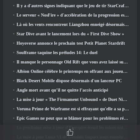
Il y a d'autres signes indiquant que le jeu de tir StarCraft en monde ouvert pourrait être une réalité
Le serveur « NosFire » d'accélération de la progression est désormais disponible dans NosTale
Là où les vents rencontrent Liangzhou enneigé désormais disponible avec la sortie de la version 1.5
Star Dive avant le lancement lors du « First Dive Show »
Hoyoverse annonce le prochain test Petit Planet Stardrift
Soulframe taquine les préludes 14: Le duel
Il manque le personnage Old Rift que vous avez laissé sur le serveur Dead? Gamigo a une solution pour ça
Albion Online célèbre le printemps en offrant aux joueurs une jolie monture de lapin
Black Desert Mobile dispose désormais d'un lanceur PC
Angle mort avant qu’il ne quitte l’accès anticipé
La mise à jour « The Firmament Unbound » de Duet Night Abyss conclut l’histoire de Huaxu
Voruna Prime de Warframe est si effrayant qu'elle a sa propre bande-annonce de bande rouge
Epic Games ne peut que se blâmer pour les problèmes récents
La prochaine mise à jour d'Eterspire étend les mines naines et propose une refonte complète des combats contre les boss
5
La mise à jour Luna VI de Genshin Impact nous emmène à cet endroit dont Mondstadt continue de parler mais que nous n'avons jamais vu