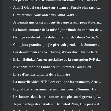
La prochaine TCC d’Aniimo est en route… ET, Nous avons une fenêtre de lancement officielle
Aion 2 Global sera lancé sur Steam et Purple plus tard cette année
C'est officiel, Nous obtenons Guild Wars 3
Je pensais que ce serait peut-être une erreur pour Neverness To Everness d'organiser l'événement Porsche Collab Gacha si tôt, Mais j'avais tort
La bande-annonce de la mise à jour finale du contenu de Destiny 2 est un cri de ralliement
Gamigo révèle enfin la date du retour de Gloria Victis, Survivra-t-il la deuxième fois?
Cinq jeux gratuits que j'espère voir pendant le Summer Game Fest
Les développeurs de Wuthering Waves discutent de la création de la séquence de combat Lahai-Roi Mech
Brian Holinka, Ancien spécialiste de la conception PvP de World Of Warcraft, Rejoint l’équipe MMO de League Of Legends
ArenaNet taquine l’annonce du Summer Game Fest
Livre d'art Les Enfants de la Lumière
La nouvelle vidéo NTE Lore explique les anomalies, Attendez, Et comment une organisation « secrète » suit tout cela
Digital Extremes annonce ses plans pour le Summer Game Fest
Les lacunes dans le contenu ne sont plus aussi graves qu’avant
Jagex partage des détails sur Runefest 2026, Une partie de la célébration du 25e anniversaire de RuneScape IP