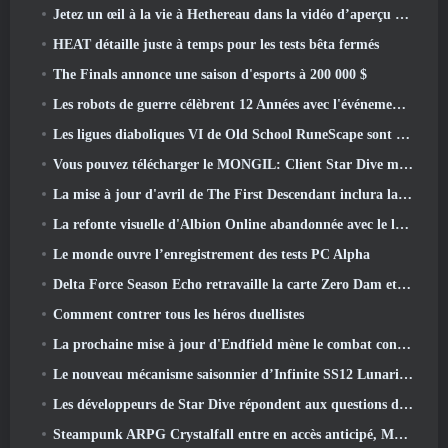
Jetez un œil à la vie à Hethereau dans la vidéo d’aperçu du gameplay du lancement de Neverness To Everness
HEAT détaille juste à temps pour les tests bêta fermés
The Finals annonce une saison d'esports à 200 000 $
Les robots de guerre célèbrent 12 Années avec l'événement Martian Robotic Games
Les ligues diaboliques VI de Old School RuneScape sont lancées aujourd'hui
Vous pouvez télécharger le MONGIL: Client Star Dive maintenant
La mise à jour d'avril de The First Descendant inclura la version bêta du nouveau contenu Endgame
La refonte visuelle d'Albion Online abandonnée avec le lancement de la mise à jour Radiant Wilds aujourd'hui
Le monde ouvre l’enregistrement des tests PC Alpha
Delta Force Season Echo retravaille la carte Zero Dam et étend le gameplay des opérations
Comment contrer tous les héros duellistes
La prochaine mise à jour d'Endfield mène le combat contre Nefarith
Le nouveau mécanisme saisonnier d’Infinite SS12 Lunaria est l’un des « plus gros ajouts » au jeu
Les développeurs de Star Dive répondent aux questions des joueurs dans un livestream surprise
Steampunk ARPG Crystalfall entre en accès anticipé, Mais pas sans quelques défauts