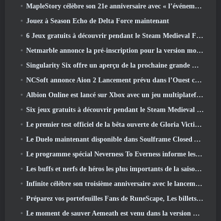
MapleStory célèbre son 21e anniversaire avec « l’événement de l’Université Maple »
Jouez à Season Echo de Delta Force maintenant
6 Jeux gratuits à découvrir pendant le Steam Medieval Fest
Netmarble annonce la pré-inscription pour la version mondiale du MMORPG de science-fiction RF Online Next
Singularity Six offre un aperçu de la prochaine grande mise à jour de Palia The Royal Highlands
NCSoft annonce Aion 2 Lancement prévu dans l’Ouest cette année
Albion Online est lancé sur Xbox avec un jeu multiplateforme complet
Six jeux gratuits à découvrir pendant le Steam Medieval Fest
Le premier test officiel de la bêta ouverte de Gloria Victis démarre aujourd’hui
Le Duelo maintenant disponible dans Soulframe Closed Alpha
Le programme spécial Neverness To Everness informe les joueurs de ce à quoi s'attendre lors des lancements
Les buffs et nerfs de héros les plus importants de la saison 7.5
Infinite célèbre son troisième anniversaire avec le lancement de Lunaria SS12 aujourd'hui
Préparez vos portefeuilles Fans de RuneScape, Les billets pour le RuneFest sont sur le point d'être mis en vente
Le moment de sauver Aemeath est venu dans la version Wuthering Waves 3.3 Mise à jour