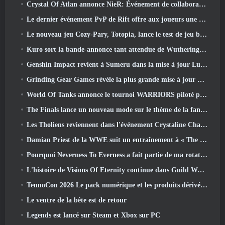
Crystal Of Atlan annonce NieR: Événement de collaboration sur les automates
Le dernier événement PvP de Rift offre aux joueurs une chance de gagner jusqu'à 4000 Crédits et un nouveau titre
Le nouveau jeu Cozy-Pary, Totopia, lance le test de jeu bêta fermé
Kuro sort la bande-annonce tant attendue de Wuthering Waves Cyberpunk: Crossover Edgerunners
Genshin Impact revient à Sumeru dans la mise à jour Luna VII
Grinding Gear Games révèle la plus grande mise à jour de Path Of Exile II à ce jour, Le retour des anciens
World Of Tanks annonce le tournoi WARRIORS piloté par la communauté
The Finals lance un nouveau mode sur le thème de la fantasy médiévale « Dragon's Claim »
Les Tholiens reviennent dans l'événement Crystaline Chaos de Star Trek Online
Damian Priest de la WWE suit un entraînement à « The Loot Camp » dans la bande-annonce Live Action Burst Fest de Delta Force
Pourquoi Neverness To Everness a fait partie de ma rotation, Pour l'instant
L'histoire de Visions Of Eternity continue dans Guild Wars 2 La semaine prochaine
TennoCon 2026 Le pack numérique et les produits dérivés sont désormais disponibles à l'achat
Le ventre de la bête est de retour
Legends est lancé sur Steam et Xbox sur PC