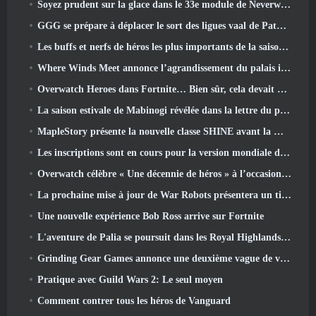
Soyez prudent sur la glace dans le 33e module de Neverwinter, Froid mordant
GGG se prépare à déplacer le sort des ligues vaal de Path Of Exile 2 avant le lancement du retour des anciens
Les buffs et nerfs de héros les plus importants de la saison 8
Where Winds Meet annonce l’agrandissement du palais impérial et partage une feuille de route de contenu « massive »
Overwatch Heroes dans Fortnite… Bien sûr, cela devait arriver
La saison estivale de Mabinogi révélée dans la lettre du producteur
MapleStory présente la nouvelle classe SHINE avant la mise à jour de juin
Les inscriptions sont en cours pour la version mondiale du « test prologue » Limit Zero Breakers de NCSoft
Overwatch célèbre « Une décennie de héros » à l’occasion de son 10e anniversaire
La prochaine mise à jour de War Robots présentera un tireur d'élite inspiré de Lovecraftian
Une nouvelle expérience Bob Ross arrive sur Fortnite
L'aventure de Palia se poursuit dans les Royal Highlands avec la mise à jour d'aujourd'hui
Grinding Gear Games annonce une deuxième vague de ventes de billets pour l'ExileCon
Pratique avec Guild Wars 2: Le seul moyen
Comment contrer tous les héros de Vanguard