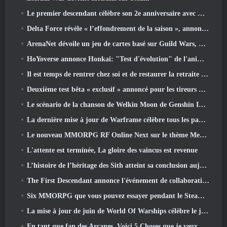
Le premier descendant célèbre son 2e anniversaire avec Descendant Fest 2026 Flux
Delta Force révèle « l’effondrement de la saison », annonce la collaboration Rainbow Six Siege
ArenaNet dévoile un jeu de cartes basé sur Guild Wars, Lié par la brume
HoYoverse annonce Honkai: "Test d'évolution" de l'anime Nexus
Il est temps de rentrer chez soi et de restaurer la retraite heureuse là où les vents se rencontrent
Deuxième test bêta « exclusif » annoncé pour les tireurs de survie en équipe qui prennent du temps
Le scénario de la chanson de Welkin Moon de Genshin Impact touche à sa fin.. Sur la Lune
La dernière mise à jour de Warframe célèbre tous les papas de l'espace
Le nouveau MMORPG RF Online Next sur le thème Mech de Netmarble sera lancé à l'échelle mondiale
L'attente est terminée, La gloire des vaincus est revenue
L’histoire de l’héritage des Sith atteint sa conclusion aujourd’hui dans la dernière mise à jour de SWTOR
The First Descendant annonce l'événement de collaboration EVANGELION
Six MMORPG que vous pouvez essayer pendant le Steam Next Fest
La mise à jour de juin de World Of Warships célèbre le jour de l'indépendance des États-Unis avec une nouvelle campagne narrative
En tant que fan des Arcanes, Voici 5 Choses que je veux voir du MMO Riot