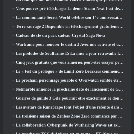
Vous pouvez pré-télécharger la démo Steam Next Fest de Embers Of The Uncrowned demain
La communauté Secret World célèbre son 14e anniversaire avec un mystère qu'ils doivent résoudre ensemble
Terre sauvage 2 Disponible en téléchargement gratuitement (Et garde) Pour une durée limitée
Cadeau de clé du pack cadeau Crystal Saga Nova
Warframe pour honorer le destin 2 Avec une activité et un titre spéciaux dans le jeu
Les préludes de Soulframe 15 La mise à jour retravaille le butin et la pêche
Cinq jeux gratuits que vous aimeriez peut-être essayer pendant le Bullet Fest
Le « test du prologue » de Limit Zero Breakers commence aujourd’hui
Le prochain personnage jouable d’Overwatch semble être un chef du crime cyborg surmené
Netmarble annonce la prochaine date de lancement de Global RF Online
Guerres de guilde 3 Cela pourrait être exactement ce dont l’industrie du MMO a besoin en ce moment
Les avatars de RuneScape font l'objet d'une refonte dans la plus grande mise à jour visuelle du jeu au cours des dix dernières années
La troisième saison de Zenless Zone Zero commence par un voyage sur une île de Bangboo dans le ciel, Et vers la plateforme Steam
La collaboration Cyberpunk de Wuthering Waves est exactement ce que j'attends de mes événements crossover de jeux vidéo