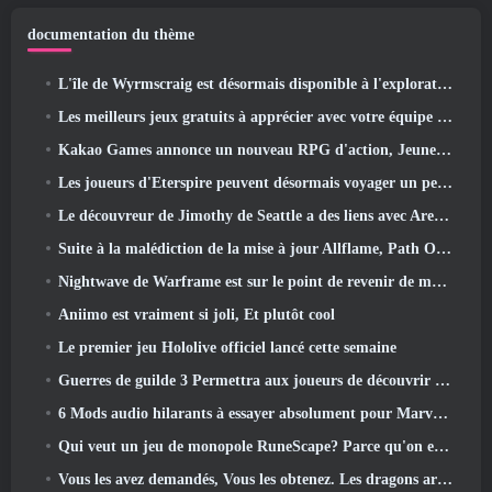
documentation du thème
L'île de Wyrmscraig est désormais disponible à l'exploration dans Old School RuneScape
Les meilleurs jeux gratuits à apprécier avec votre équipe (2026)
Kakao Games annonce un nouveau RPG d'action, Jeune gardienne
Les joueurs d'Eterspire peuvent désormais voyager un peu dans le temps… en guise de régal
Le découvreur de Jimothy de Seattle a des liens avec ArenaNet, Alors bien sûr, ils l’ajoutent à Guild Wars 2
Suite à la malédiction de la mise à jour Allflame, Path Of Exile annonce plusieurs changements basés sur les commentaires
Nightwave de Warframe est sur le point de revenir de manière choquante
Aniimo est vraiment si joli, Et plutôt cool
Le premier jeu Hololive officiel lancé cette semaine
Guerres de guilde 3 Permettra aux joueurs de découvrir le monde de la Tyrie avant le réveil des dragons anciens
6 Mods audio hilarants à essayer absolument pour Marvel Rivals
Qui veut un jeu de monopole RuneScape? Parce qu'on est en route
Vous les avez demandés, Vous les obtenez. Les dragons arrivent sur Albion Online