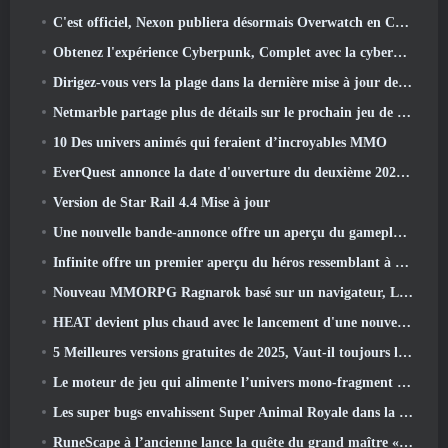
C'est officiel, Nexon publiera désormais Overwatch en Corée du Sud
Obtenez l'expérience Cyberpunk, Complet avec la cyberpsychose, Dans le prochain événement crossover d’Apex Legends
Dirigez-vous vers la plage dans la dernière mise à jour de Palia
Netmarble partage plus de détails sur le prochain jeu de mise à niveau solo, Mise à niveau en solo: KARMA à l’Anime Expo
10 Des univers animés qui feraient d’incroyables MMO
EverQuest annonce la date d'ouverture du deuxième 2026 Serveur d'extension temporisé
Version de Star Rail 4.4 Mise à jour
Une nouvelle bande-annonce offre un aperçu du gameplay de Silver Palace
Infinite offre un premier aperçu du héros ressemblant à une sirène à venir dans le printemps-été 2013: Lumière du soir
Nouveau MMORPG Ragnarok basé sur un navigateur, L'univers Ragnarok annoncé
HEAT devient plus chaud avec le lancement d'une nouvelle carte du désert
5 Meilleures versions gratuites de 2025, Vaut-il toujours la peine d'y jouer 2026?
Le moteur de jeu qui alimente l’univers mono-fragment d’Eve Online est désormais open source
Les super bugs envahissent Super Animal Royale dans la mise à jour « Super Natural »
RuneScape à l’ancienne lance la quête du grand maître « La Lune de sang se lève », Mettre fin à une série de quêtes de 20 ans