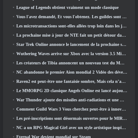
League of Legends obtient vraiment un mode classique
Vous l'avez demandé, Et vous l'obtenez. Les guildes sont maintenant disponibles dans Eterspire
Les microtransactions sont-elles allées trop loin dans les jeux gratuits?
La prochaine mise à jour de NTE fait un petit détour dans un jeu de table fantastique
Star Trek Online annonce le lancement de la prochaine saison « Undiscovered »
Wuthering Waves arrive sur Xbox avec la version 3.5 Mise à jour
Les créateurs de Tibia annoncent un nouveau test du MMORPG Zombie à l'ancienne, Persister en ligne
NC abandonne le premier Aion mondial 2 Vidéo des développeurs, Partager des détails sur le jeu
Raven2 est peut-être une fantaisie sombre, Mais cela n’arrête pas les plaisirs de l’été
Le MMORPG 2D classique Angels Online est lancé aujourd'hui dans le monde entier
War Thunder ajoute des missiles anti-radiations et une mesure de soutien électronique dans la mise à jour de la cavalerie lourde
Comment Guild Wars 3 Vous cherchez peut-être à innover dans l’espace MMO
Les pré-inscriptions sont désormais ouvertes pour le MIRESI de Smilegate: Un avenir invisible
NC a un RPG Magical Girl avec un style artistique inspiré de l’anime des années 90 en préparation
Eternal War devient mondial sur Steam