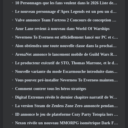
10 Personnages que les fans veulent dans le 2026 Liste des rivaux Marvel les plus nombreux et quelle est la probabilité qu'ils se produisent
Le nouveau personnage d’Apex Legends est un peu un démon de la vitesse
Valve annonce Team Fortress 2 Concours de conception du trophée ÜBERFEST
Azur Lane revient à nouveau dans World Of Warships
Neverness To Everness est officiellement lancé sur PC et consoles
Aion obtiendra une toute nouvelle classe dans la prochaine mise à jour de Dread Blade
ArenaNet annonce le lancement mobile de Guild Wars Reforged
Le producteur exécutif de STO, Thomas Marrone, et le directeur créatif de Neverwinter, Randy Mosiondz, discutent des jeux et de l'avenir de Cryptic.
Nouvelle variante du mode Escarmouche introduite dans le dernier acte de Valorant
Vous pouvez pré-installer Neverness To Everness maintenant
Comment contrer tous les héros stratèges
Digital Extremes révèle le dernier chapitre narratif de Warframe avec un nouveau short d'anime
La version Steam de Zenless Zone Zero annoncée pendant la version 2.8 Programme spécial
ID annonce le jeu de plateforme Cozy Party Totopia lors de la vitrine Xbox, Lance le recrutement bêta
Nexon révèle un nouveau MMORPG isométrique Dark Fantasy, Braises des sans couronne