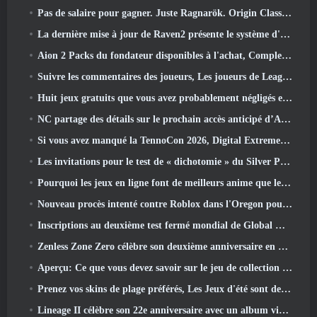
Pas de salaire pour gagner. Juste Ragnarök. Origin Classic est lancé en juillet 23
La dernière mise à jour de Raven2 présente le système d'éveil des compétences, Donner aux joueurs plus de moyens d'améliorer leurs compétences
Aion 2 Packs du fondateur disponibles à l'achat, Complet avec cinq jours d'accès anticipé
Suivre les commentaires des joueurs, Les joueurs de League Of Legends Classic n’auront pas à payer pour les skins classiques
Huit jeux gratuits que vous avez probablement négligés et qui font partie du Train Fest de Steam
NC partage des détails sur le prochain accès anticipé d’Aion 2
Si vous avez manqué la TennoCon 2026, Digital Extremes partage tous les panneaux
Les invitations pour le test de « dichotomie » du Silver Palace sont envoyées
Pourquoi les jeux en ligne font de meilleurs anime que les anime ne créent des jeux
Nouveau procès intenté contre Roblox dans l'Oregon pour un incident de toilettage d'enfants
Inscriptions au deuxième test fermé mondial de Global MapleStory Classic
Zenless Zone Zero célèbre son deuxième anniversaire en offrant aux joueurs le choix d'un agent gratuit de rang S
Aperçu: Ce que vous devez savoir sur le jeu de collection de créatures de HoYoverse, Honkai: Lien âme
Prenez vos skins de plage préférés, Les Jeux d'été sont de retour sur Overwatch
Lineage II célèbre son 22e anniversaire avec un album vinyle en édition collector