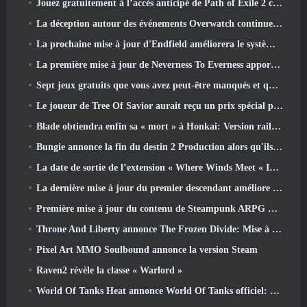
Jouez gratuitement à l’accès anticipé de Path of Exile 2 ce week-end
La déception autour des événements Overwatch continue 10 Année anniversaire
La prochaine mise à jour d'Endfield améliorera le système d'usine
La première mise à jour de Neverness To Everness apporte beaucoup à la table
Sept jeux gratuits que vous avez peut-être manqués et qui font partie du Steam Ocean Fest
Le joueur de Tree Of Savior aurait reçu un prix spécial pour avoir dépensé 100 000 $ dans le jeu
Blade obtiendra enfin sa « mort » à Honkai: Version rail étoile 4.3
Bungie annonce la fin du destin 2 Production alors qu'ils se préparent à travailler sur de nouveaux projets
La date de sortie de l’extension « Where Winds Meet « Imperial Palace » est annoncée
La dernière mise à jour du premier descendant améliore la boucle agricole et met à jour le mode Assaut
Première mise à jour du contenu de Steampunk ARPG Crystalfall pour répondre aux « préoccupations des joueurs clés »
Throne And Liberty annonce The Frozen Divide: Mise à jour Nix
Pixel Art MMO Soulbound annonce la version Steam
Raven2 révèle la classe « Warlord »
World Of Tanks Heat annonce World Of Tanks officiel: Date de lancement de CHALEUR