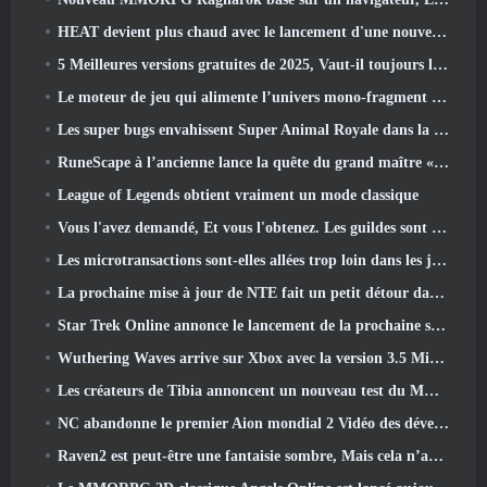
HEAT devient plus chaud avec le lancement d'une nouvelle carte du désert
5 Meilleures versions gratuites de 2025, Vaut-il toujours la peine d'y jouer 2026?
Le moteur de jeu qui alimente l’univers mono-fragment d’Eve Online est désormais open source
Les super bugs envahissent Super Animal Royale dans la mise à jour « Super Natural »
RuneScape à l’ancienne lance la quête du grand maître « La Lune de sang se lève », Mettre fin à une série de quêtes de 20 ans
League of Legends obtient vraiment un mode classique
Vous l'avez demandé, Et vous l'obtenez. Les guildes sont maintenant disponibles dans Eterspire
Les microtransactions sont-elles allées trop loin dans les jeux gratuits?
La prochaine mise à jour de NTE fait un petit détour dans un jeu de table fantastique
Star Trek Online annonce le lancement de la prochaine saison « Undiscovered »
Wuthering Waves arrive sur Xbox avec la version 3.5 Mise à jour
Les créateurs de Tibia annoncent un nouveau test du MMORPG Zombie à l'ancienne, Persister en ligne
NC abandonne le premier Aion mondial 2 Vidéo des développeurs, Partager des détails sur le jeu
Raven2 est peut-être une fantaisie sombre, Mais cela n’arrête pas les plaisirs de l’été