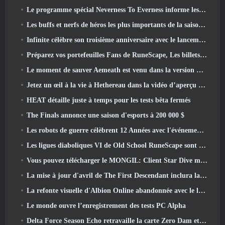
Le programme spécial Neverness To Everness informe les joueurs de ce à quoi s'attendre lors des lancements
Les buffs et nerfs de héros les plus importants de la saison 7.5
Infinite célèbre son troisième anniversaire avec le lancement de Lunaria SS12 aujourd'hui
Préparez vos portefeuilles Fans de RuneScape, Les billets pour le RuneFest sont sur le point d'être mis en vente
Le moment de sauver Aemeath est venu dans la version Wuthering Waves 3.3 Mise à jour
Jetez un œil à la vie à Hethereau dans la vidéo d’aperçu du gameplay du lancement de Neverness To Everness
HEAT détaille juste à temps pour les tests bêta fermés
The Finals annonce une saison d'esports à 200 000 $
Les robots de guerre célèbrent 12 Années avec l'événement Martian Robotic Games
Les ligues diaboliques VI de Old School RuneScape sont lancées aujourd'hui
Vous pouvez télécharger le MONGIL: Client Star Dive maintenant
La mise à jour d'avril de The First Descendant inclura la version bêta du nouveau contenu Endgame
La refonte visuelle d'Albion Online abandonnée avec le lancement de la mise à jour Radiant Wilds aujourd'hui
Le monde ouvre l’enregistrement des tests PC Alpha
Delta Force Season Echo retravaille la carte Zero Dam et étend le gameplay des opérations