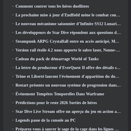
Comment contrer tous les héros duellistes
La prochaine mise à jour d'Endfield mène le combat contre Nefarith
Le nouveau mécanisme saisonnier d’Infinite SS12 Lunaria est l’un des « plus gros ajouts » au jeu
Les développeurs de Star Dive répondent aux questions des joueurs dans un livestream surprise
Steampunk ARPG Crystalfall entre en accès anticipé, Mais pas sans quelques défauts
Version rail étoile 4.2 nous apporte le sabre laser, Nonne-mandrin, Batteur pionnier et un émanateur d’exaltation
Cadeau du pack de démarrage World of Tanks
La lettre du producteur d'EverQuest II offre des détails sur le serveur d'extension verrouillé dans le temps
Trône et Liberté lancent l'événement d'apparition du double archboss
Restart présente un nouveau système de progression dans la mise à jour de la saison SS4
Événement Tempêtes Temporelles Dans Warframe
Prédictions pour le reste 2026 Sorties de héros
Star Dive Live Stream offre un aperçu du jeu en action avant son lancement
Legends passe de la console au PC
Préparez-vous à sauver le sage de la cage dans les ligues VI de Old School RuneScape: Pactes démoniaques