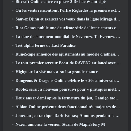
Bitcraft Online entre en phase 2 De l'accès anticipé
Où les vents rencontrent l'offre Regardez la première extension majeure de Hexi Live Stream
Sauvez Djinn et exaucez vos vœux dans la ligue Mirage de Path Of Exile
Riot Games publie une deuxième série de licenciements ce mois-ci
La date de lancement mondial de Neverness To Everness révélée
Test alpha fermé de Last Paradise
RuneScape annonce des ajustements au modèle d'adhésion Premier pour tenir compte des modifications récentes apportées au MMORPG
Le tout premier serveur Boost de RAVEN2 est lancé avec la mise à jour d'aujourd'hui
Highguard a visé mais a raté sa grande chance
Dungeons & Dragons Online célèbre le « 20e anniversaire de Natural » avec une quête spéciale et des récompenses
Roblox serait à nouveau poursuivi pour « pratiques mettant en danger et exploitant des enfants »
Deux ans et demi après la fermeture du jeu, Gamigo taquine le retour du MMO médiéval Glory Victis
Albion Online présente deux fonctionnalités majeures de guerre de factions dans la mise à jour Realm Divided Part II
Jouez au jeu tactique Dark Fantasy Annulus pendant le prochain festival Steam
Nexon annonce la version Steam de MapleStory M