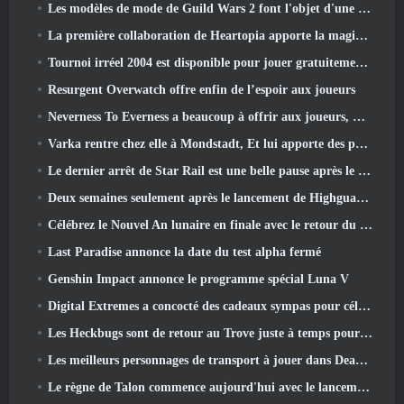
Les modèles de mode de Guild Wars 2 font l'objet d'une refonte basée sur les commentaires des joueurs
La première collaboration de Heartopia apporte la magie de l'amitié de mon petit poney
Tournoi irréel 2004 est disponible pour jouer gratuitement et Epic ne poursuivra personne pour cela
Resurgent Overwatch offre enfin de l’espoir aux joueurs
Neverness To Everness a beaucoup à offrir aux joueurs, Particulièrement amusant
Varka rentre chez elle à Mondstadt, Et lui apporte des problèmes dans la mise à jour Luna V de Genshin Impact
Le dernier arrêt de Star Rail est une belle pause après le traumatisme
Deux semaines seulement après le lancement de Highguard, Wildlight Entertainment annonce des licenciements
Célébrez le Nouvel An lunaire en finale avec le retour du « mode Bank It »
Last Paradise annonce la date du test alpha fermé
Genshin Impact annonce le programme spécial Luna V
Digital Extremes a concocté des cadeaux sympas pour célébrer le nouvel an lunaire dans Warframe
Les Heckbugs sont de retour au Trove juste à temps pour la saison de l'amour
Les meilleurs personnages de transport à jouer dans Deadlock
Le règne de Talon commence aujourd'hui avec le lancement de la saison Overwatch 1: Conquête