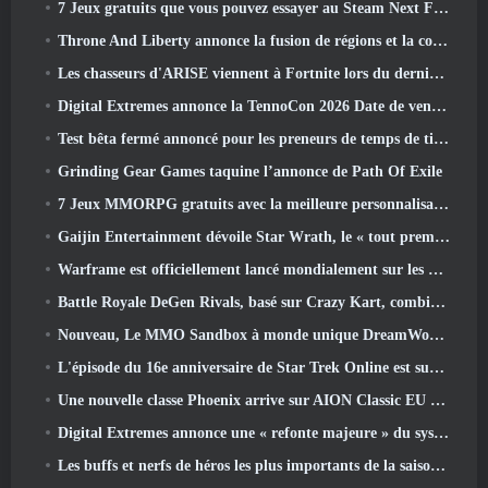
7 Jeux gratuits que vous pouvez essayer au Steam Next Fest
Throne And Liberty annonce la fusion de régions et la consolidation de serveurs
Les chasseurs d'ARISE viennent à Fortnite lors du dernier événement de collaboration
Digital Extremes annonce la TennoCon 2026 Date de vente des billets
Test bêta fermé annoncé pour les preneurs de temps de tir à la troisième personne
Grinding Gear Games taquine l’annonce de Path Of Exile
7 Jeux MMORPG gratuits avec la meilleure personnalisation des personnages
Gaijin Entertainment dévoile Star Wrath, le « tout premier jeu d’action et d’extraction spatiale »
Warframe est officiellement lancé mondialement sur les appareils Android
Battle Royale DeGen Rivals, basé sur Crazy Kart, combine toutes les choses que vous ne saviez probablement pas que vous vouliez combiner
Nouveau, Le MMO Sandbox à monde unique DreamWorld arrive sur Steam en accès anticipé
L'épisode du 16e anniversaire de Star Trek Online est supprimé dans le cadre de la mise à jour « Corruption »
Une nouvelle classe Phoenix arrive sur AION Classic EU dans la mise à jour « Ignite »
Digital Extremes annonce une « refonte majeure » du système de progression des joueurs de Soulframe
Les buffs et nerfs de héros les plus importants de la saison 6.5