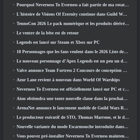
Pourquoi Neverness To Everness a fait partie de ma rotation, Pour l'instant
L'histoire de Visions Of Eternity continue dans Guild Wars 2 La semaine prochaine
TennoCon 2026 Le pack numérique et les produits dérivés sont désormais disponibles à l'achat
Le ventre de la bête est de retour
Legends est lancé sur Steam et Xbox sur PC
10 Personnages que les fans veulent dans le 2026 Liste des rivaux Marvel les plus nombreux et quelle est la probabilité qu'ils se produisent
Le nouveau personnage d’Apex Legends est un peu un démon de la vitesse
Valve annonce Team Fortress 2 Concours de conception du trophée ÜBERFEST
Azur Lane revient à nouveau dans World Of Warships
Neverness To Everness est officiellement lancé sur PC et consoles
Aion obtiendra une toute nouvelle classe dans la prochaine mise à jour de Dread Blade
ArenaNet annonce le lancement mobile de Guild Wars Reforged
Le producteur exécutif de STO, Thomas Marrone, et le directeur créatif de Neverwinter, Randy Mosiondz, discutent des jeux et de l'avenir de Cryptic.
Nouvelle variante du mode Escarmouche introduite dans le dernier acte de Valorant
Vous pouvez pré-installer Neverness To Everness maintenant