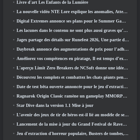
Livre d'art Les Enfants de la Lumière
La nouvelle vidéo NTE Lore explique les anomalies, Attendez, Et comment une organisation « secrète » suit tout cela
Digital Extremes annonce ses plans pour le Summer Game Fest
Les lacunes dans le contenu ne sont plus aussi graves qu’avant
Jagex partage des détails sur Runefest 2026, Une partie de la célébration du 25e anniversaire de RuneScape IP
Daybreak annonce des augmentations de prix pour l’adhésion VIP au Seigneur des Anneaux Online
Améliorez vos compétences en piratage, Il est temps d’explorer Night City dans Wuthering Waves
L'aperçu Limit Zero Breakers de NCSoft donne une idée de ce à quoi s'attendre du prochain test du prologue
Découvrez les complots et combattez les chats géants pendant votre temps libre dans la dernière mise à jour de Where Winds Meet
Date de test bêta ouverte annoncée pour le jeu d'extraction Dark Fantasy, Chasseur de Brume
Ragnarok Origin Classic ramène un gameplay MMORPG équitable et CBT ouvre ses portes en juin 4
Star Dive dans la version 1.1 Mise à jour
L’avenir des jeux de tir de héros est-il lié au modèle de service en direct F2P?
Lancement de la mise à jour du Grand Festival de Raven2, avec la nouvelle classe Warlord
Jeu d'extraction d'horreur populaire, Busters de tombes, Lancements en Occident