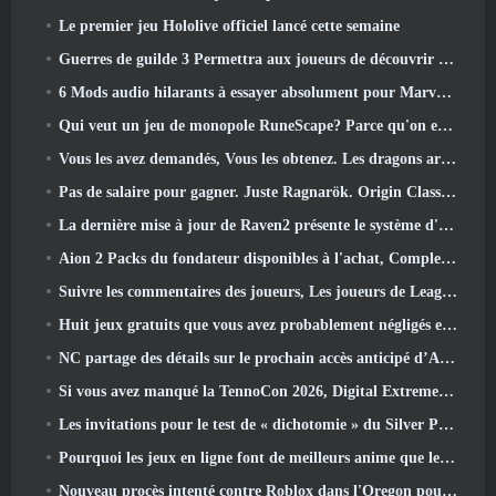
Le premier jeu Hololive officiel lancé cette semaine
Guerres de guilde 3 Permettra aux joueurs de découvrir le monde de la Tyrie avant le réveil des dragons anciens
6 Mods audio hilarants à essayer absolument pour Marvel Rivals
Qui veut un jeu de monopole RuneScape? Parce qu'on est en route
Vous les avez demandés, Vous les obtenez. Les dragons arrivent sur Albion Online
Pas de salaire pour gagner. Juste Ragnarök. Origin Classic est lancé en juillet 23
La dernière mise à jour de Raven2 présente le système d'éveil des compétences, Donner aux joueurs plus de moyens d'améliorer leurs compétences
Aion 2 Packs du fondateur disponibles à l'achat, Complet avec cinq jours d'accès anticipé
Suivre les commentaires des joueurs, Les joueurs de League Of Legends Classic n’auront pas à payer pour les skins classiques
Huit jeux gratuits que vous avez probablement négligés et qui font partie du Train Fest de Steam
NC partage des détails sur le prochain accès anticipé d’Aion 2
Si vous avez manqué la TennoCon 2026, Digital Extremes partage tous les panneaux
Les invitations pour le test de « dichotomie » du Silver Palace sont envoyées
Pourquoi les jeux en ligne font de meilleurs anime que les anime ne créent des jeux
Nouveau procès intenté contre Roblox dans l'Oregon pour un incident de toilettage d'enfants