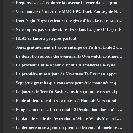
Préparez-vous à explorer la caverne infectée dans la prochaine mise à jour d'Eterspire
Vous pouvez découvrir le MMORPG Dark Fantasy de Nexon Embers Of The Uncrown pendant le Steam Next Fest
Duet Night Abyss revient sur le givre d'Icelake dans sa prochaine mise à jour Steampunk
Ne comptez pas sur des skins tiers dans League Of Legends
HEAT se lance à peu près partout
Jouez gratuitement à l’accès anticipé de Path of Exile 2 ce week-end
La déception autour des événements Overwatch continue 10 Année anniversaire
La prochaine mise à jour d'Endfield améliorera le système d'usine
La première mise à jour de Neverness To Everness apporte beaucoup à la table
Sept jeux gratuits que vous avez peut-être manqués et qui font partie du Steam Ocean Fest
Le joueur de Tree Of Savior aurait reçu un prix spécial pour avoir dépensé 100 000 $ dans le jeu
Blade obtiendra enfin sa « mort » à Honkai: Version rail étoile 4.3
Bungie annonce la fin du destin 2 Production alors qu'ils se préparent à travailler sur de nouveaux projets
La date de sortie de l’extension « Where Winds Meet « Imperial Palace » est annoncée
La dernière mise à jour du premier descendant améliore la boucle agricole et met à jour le mode Assaut