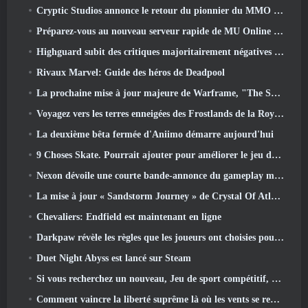
Cryptic Studios annonce le retour du pionnier du MMO Jack Emmert en tant que PDG
Préparez-vous au nouveau serveur rapide de MU Online pendant le pré-événement
Highguard subit des critiques majoritairement négatives après son lancement
Rivaux Marvel: Guide des héros de Deadpool
La prochaine mise à jour majeure de Warframe, "The Shadowgrapher" arrivera en mars
Voyagez vers les terres enneigées des Frostlands de la Roya dans la prochaine version de Wuthering Waves 3.1
La deuxième bêta fermée d'Aniimo démarre aujourd'hui
9 Choses Skate. Pourrait ajouter pour améliorer le jeu dans 2026
Nexon dévoile une courte bande-annonce du gameplay mondial de MapleStory Classic
La mise à jour « Sandstorm Journey » de Crystal Of Atlan augmente le niveau maximum à 70
Chevaliers: Endfield est maintenant en ligne
Darkpaw révèle les règles que les joueurs ont choisies pour le prochain serveur Frostreaver d'EverQuest
Duet Night Abyss est lancé sur Steam
Si vous recherchez un nouveau, Jeu de sport compétitif, Le test bêta fermé du football freestyle 2 est en route
Comment vaincre la liberté suprême là où les vents se rencontrent