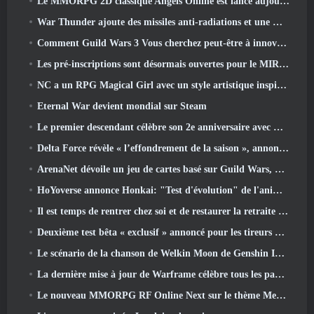
Le MMORPG 2D classique Angels Online est lancé aujourd'hui dans le monde entier
War Thunder ajoute des missiles anti-radiations et une mesure de soutien électronique dans la mise à jour de la cavalerie lourde
Comment Guild Wars 3 Vous cherchez peut-être à innover dans l’espace MMO
Les pré-inscriptions sont désormais ouvertes pour le MIRESI de Smilegate: Un avenir invisible
NC a un RPG Magical Girl avec un style artistique inspiré de l’anime des années 90 en préparation
Eternal War devient mondial sur Steam
Le premier descendant célèbre son 2e anniversaire avec Descendant Fest 2026 Flux
Delta Force révèle « l’effondrement de la saison », annonce la collaboration Rainbow Six Siege
ArenaNet dévoile un jeu de cartes basé sur Guild Wars, Lié par la brume
HoYoverse annonce Honkai: "Test d'évolution" de l'anime Nexus
Il est temps de rentrer chez soi et de restaurer la retraite heureuse là où les vents se rencontrent
Deuxième test bêta « exclusif » annoncé pour les tireurs de survie en équipe qui prennent du temps
Le scénario de la chanson de Welkin Moon de Genshin Impact touche à sa fin.. Sur la Lune
La dernière mise à jour de Warframe célèbre tous les papas de l'espace
Le nouveau MMORPG RF Online Next sur le thème Mech de Netmarble sera lancé à l'échelle mondiale