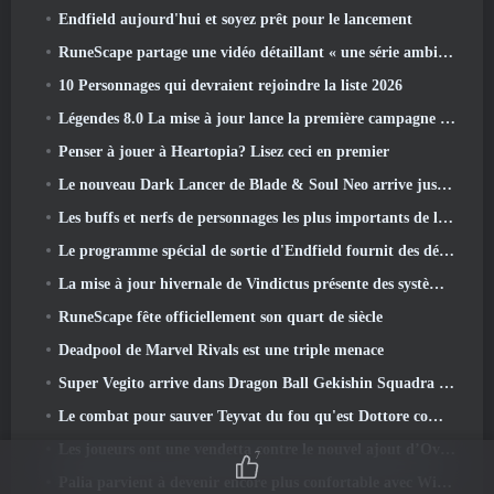
Endfield aujourd'hui et soyez prêt pour le lancement
RuneScape partage une vidéo détaillant « une série ambitieuse de mises à jour de contenu »
10 Personnages qui devraient rejoindre la liste 2026
Légendes 8.0 La mise à jour lance la première campagne de 2026
Penser à jouer à Heartopia? Lisez ceci en premier
Le nouveau Dark Lancer de Blade & Soul Neo arrive juste à temps pour le premier anniversaire
Les buffs et nerfs de personnages les plus importants de la saison 6
Le programme spécial de sortie d'Endfield fournit des détails sur le système de monétisation du jeu
La mise à jour hivernale de Vindictus présente des systèmes pour faciliter la progression des joueurs
RuneScape fête officiellement son quart de siècle
Deadpool de Marvel Rivals est une triple menace
Super Vegito arrive dans Dragon Ball Gekishin Squadra avec l'arrivée de la saison 3
Le combat pour sauver Teyvat du fou qu'est Dottore commence aujourd'hui dans Genshin Impact
Les joueurs ont une vendetta contre le nouvel ajout d’Overwatch
7
Palia parvient à devenir encore plus confortable avec Winter's Wonder: Mise à jour du sanctuaire enneigé