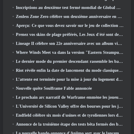
Inscriptions au deuxième test fermé mondial de Global MapleStory Classic
Zenless Zone Zero célèbre son deuxième anniversaire en offrant aux joueurs le choix d'un agent gratuit de rang S
Aperçu: Ce que vous devez savoir sur le jeu de collection de créatures de HoYoverse, Honkai: Lien âme
Prenez vos skins de plage préférés, Les Jeux d'été sont de retour sur Overwatch
Lineage II célèbre son 22e anniversaire avec un album vinyle en édition collector
Where Winds Meet va dans la version "Eastern Steampunk" 2.0
Le dernier mode du premier descendant rassemble les batailles difficiles d'interception du vide et les profondeurs.
Riot révèle enfin la date de lancement du mode classique de League Of Legends
L’attente est terminée pour la mise à jour du logement des grands joueurs de RuneScape
Nouvelle quête Soulframe Fable annoncée
Le prochain arc narratif de Warframe emmène les joueurs vers une toute nouvelle carte des étoiles, Le système Tau
L'Université de Silicon Valley offre des bourses pour les jeux et certaines des exigences sont intéressantes
Endfield célèbre six mois d'usines et de tyroliennes lors de sa prochaine mise à jour
Annonce de la troisième étape des tests bêta fermés des batailles d'infanterie de War Thunder
La nouvelle bande-annonce d'Aniimo sort avec le lancement du dernier test bêta fermé