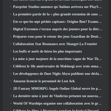
Pawprint Studios annonce qu'Aniimo arrivera sur PlayStation 5 Et l'Epic Games Store lors des lancements
La première partie de la « plus grande extension de zone » de l’histoire de RuneScape est lancée aujourd’hui
Est-ce que les sept péchés capitaux: Origine Bon? Examen honnête
Digital Extremes s’excuse auprès des joueurs pour la détresse causée par les « invitations néfastes » dans Warframe
Préparez-vous pour le retour des jeux Guardian de Destiny 2
Collaboration Star Resonance avec Shangri-La Frontier
Les buffs et nerfs de héros les plus importants
La mise à jour majeure de la neuvième vague de War Thunder améliore l'apparence des batailles navales avec des visuels aquatiques améliorés
Célébrez le 18e anniversaire de Mabinogi avec trois semaines d'événements et de récompenses
Les développeurs de Duet Night Abyss publient une déclaration officielle concernant un récent incident de logiciel malveillant suite à la mise à jour du jeu
Amazon licencie le personnel de Lost Ark
2D Fantasy MMORPG Angels Online Global ouvre les pré-inscriptions
La dernière mise à jour de Vindictus présente un nouveau raid où les joueurs affronteront le gardien de Caliburn
World Of Warships organise une collaboration avec le groupe de heavy metal suédois Sabaton
Célébrez les films à Heartopia pendant le festival Dreamlight Cinematics