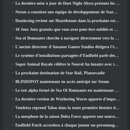
La dernière mise à jour de Duet Night Abyss présente les montures
Nexon a constitué une équipe de développement de StarCraft Shooter selon un rapport du magasin coréen
Deathwing revient sur Hearthstone dans la prochaine extension Cataclysm
10 Jeux Jeux gratuits que vous avez peut-être oubliés et qui participent au PvP Fest de Steam
Sea of ​​Remnants cherche à naviguer directement vers la grandeur
L'ancien directeur d'Amazon Games Studios dirigera l'édition occidentale d'Aion 2
Le système d’installations partagées d’Endfield parle des joueurs
Super Animal Royale célèbre le Nouvel An lunaire avec trois semaines d'événements Super Horse
La prochaine destination de Star Rail, Planarcadie
BLINDSPOT maintenant en accès anticipé sur Steam
Le test alpha fermé de Sea Of Remnants est maintenant en ligne
La dernière version de Wuthering Waves apporte d'importantes baisses de savoir et des changements de qualité de vie
Vendetta reprend Talon dans la toute première histoire d'un an dans Overwatch (Pas de "2", Blizzard abandonne ça)
La morphose de la saison Delta Force apporte une nouvelle carte, Modes, Et améliorations demandées par les joueurs
Endfield Patch accordera à chaque joueur un personnage six étoiles gratuit de son choix