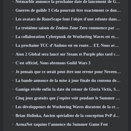
Netmarble annonce la prochaine date de lancement de Global RF Online
Guerres de guilde 3 Cela pourrait être exactement ce dont l’industrie du MMO a besoin en ce moment
Les avatars de RuneScape font l'objet d'une refonte dans la plus grande mise à jour visuelle du jeu au cours des dix dernières années
La troisième saison de Zenless Zone Zero commence par un voyage sur une île de Bangboo dans le ciel, Et vers la plateforme Steam
La collaboration Cyberpunk de Wuthering Waves est exactement ce que j'attends de mes événements crossover de jeux vidéo
La prochaine TCC d’Aniimo est en route… ET, Nous avons une fenêtre de lancement officielle
Aion 2 Global sera lancé sur Steam et Purple plus tard cette année
C'est officiel, Nous obtenons Guild Wars 3
Je pensais que ce serait peut-être une erreur pour Neverness To Everness d'organiser l'événement Porsche Collab Gacha si tôt, Mais j'avais tort
La bande-annonce de la mise à jour finale du contenu de Destiny 2 est un cri de ralliement
Gamigo révèle enfin la date du retour de Gloria Victis, Survivra-t-il la deuxième fois?
Cinq jeux gratuits que j'espère voir pendant le Summer Game Fest
Les développeurs de Wuthering Waves discutent de la création de la séquence de combat Lahai-Roi Mech
Brian Holinka, Ancien spécialiste de la conception PvP de World Of Warcraft, Rejoint l’équipe MMO de League Of Legends
ArenaNet taquine l’annonce du Summer Game Fest