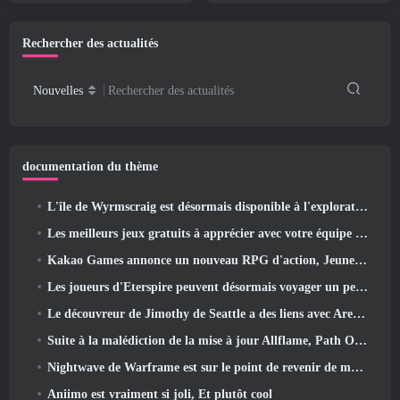
nouveaux joueurs de Genshin
Impact ont manqués
Rechercher des actualités
Nouvelles
Rechercher des actualités
documentation du thème
L'île de Wyrmscraig est désormais disponible à l'exploration dans Old School RuneScape
Les meilleurs jeux gratuits à apprécier avec votre équipe (2026)
Kakao Games annonce un nouveau RPG d'action, Jeune gardienne
Les joueurs d'Eterspire peuvent désormais voyager un peu dans le temps… en guise de régal
Le découvreur de Jimothy de Seattle a des liens avec ArenaNet, Alors bien sûr, ils l’ajoutent à Guild Wars 2
Suite à la malédiction de la mise à jour Allflame, Path Of Exile annonce plusieurs changements basés sur les commentaires
Nightwave de Warframe est sur le point de revenir de manière choquante
Aniimo est vraiment si joli, Et plutôt cool