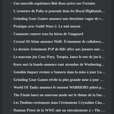
Une nouvelle expérience Bob Ross arrive sur Fortnite
L'aventure de Palia se poursuit dans les Royal Highlands avec la mise à jour d'aujourd'hui
Grinding Gear Games annonce une deuxième vague de ventes de billets pour l'ExileCon
Pratique avec Guild Wars 2: Le seul moyen
Comment contrer tous les héros de Vanguard
Crystal Of Atlan annonce NieR: Événement de collaboration sur les automates
Le dernier événement PvP de Rift offre aux joueurs une chance de gagner jusqu'à 4000 Crédits et un nouveau titre
Le nouveau jeu Cozy-Pary, Totopia, lance le test de jeu bêta fermé
Kuro sort la bande-annonce tant attendue de Wuthering Waves Cyberpunk: Crossover Edgerunners
Genshin Impact revient à Sumeru dans la mise à jour Luna VII
Grinding Gear Games révèle la plus grande mise à jour de Path Of Exile II à ce jour, Le retour des anciens
World Of Tanks annonce le tournoi WARRIORS piloté par la communauté
The Finals lance un nouveau mode sur le thème de la fantasy médiévale « Dragon's Claim »
Les Tholiens reviennent dans l'événement Crystaline Chaos de Star Trek Online
Damian Priest de la WWE suit un entraînement à « The Loot Camp » dans la bande-annonce Live Action Burst Fest de Delta Force