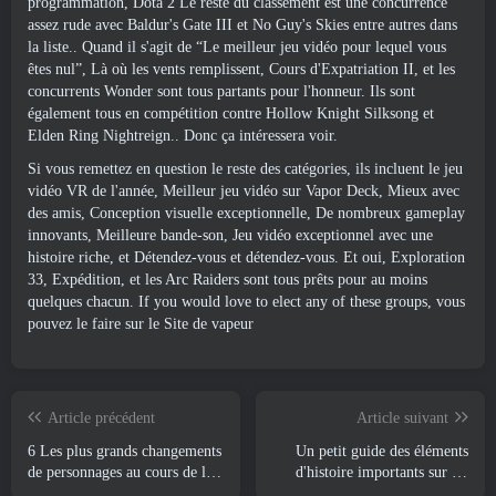
programmation, Dota 2 Le reste du classement est une concurrence
assez rude avec Baldur's Gate III et No Guy's Skies entre autres dans
la liste.. Quand il s'agit de “Le meilleur jeu vidéo pour lequel vous
êtes nul”, Là où les vents remplissent, Cours d'Expatriation II, et les
concurrents Wonder sont tous partants pour l'honneur. Ils sont
également tous en compétition contre Hollow Knight Silksong et
Elden Ring Nightreign.. Donc ça intéressera voir.
Si vous remettez en question le reste des catégories, ils incluent le jeu
vidéo VR de l'année, Meilleur jeu vidéo sur Vapor Deck, Mieux avec
des amis, Conception visuelle exceptionnelle, De nombreux gameplay
innovants, Meilleure bande-son, Jeu vidéo exceptionnel avec une
histoire riche, et Détendez-vous et détendez-vous. Et oui, Exploration
33, Expédition, et les Arc Raiders sont tous prêts pour au moins
quelques chacun.
If you would love to elect any of these groups
, vous
pouvez le faire sur le
Site de vapeur
Article précédent
Article suivant
6 Les plus grands changements
Un petit guide des éléments
de personnages au cours de la
d'histoire importants sur les
saison 5.5
nouveaux personnages que les