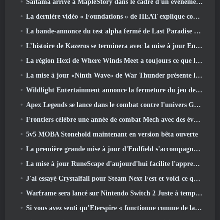
Saitama arrive à MapleStory dans le cadre d'un événement de collaboration One-Punch Man
La dernière vidéo « Foundations » de HEAT explique comment les agents et les réservoirs travaillent ensemble
La bande-annonce du test alpha fermé de Last Paradise nous rappelle à quoi ressemble vraiment la survie à l'apocalypse zombie
L’histoire de Kazeros se terminera avec la mise à jour Ends Of The Abyss de Lost Ark
La région Hexi de Where Winds Meet a toujours ce que les joueurs aiment tout en étant une expérience unique
La mise à jour «Ninth Wave» de War Thunder présente les jets de rang IX
Wildlight Entertainment annonce la fermeture du jeu de tir gratuit Highguard
Apex Legends se lance dans le combat contre l'univers Gundam dans le dernier événement crossover
Frontiers célèbre une année de combat Mech avec des événements d'anniversaire
5v5 MOBA Stonehold maintenant en version bêta ouverte
La première grande mise à jour d'Endfield s'accompagne de nombreuses optimisations
La mise à jour RuneScape d'aujourd'hui facilite l'apprentissage des styles de combat originaux du MMORPG.
J'ai essayé Crystalfall pour Steam Next Fest et voici ce que j'ai appris
Warframe sera lancé sur Nintendo Switch 2 Juste à temps pour la prochaine mise à jour majeure, Le graphiste de l'ombre
Si vous avez senti qu’Eterspire « fonctionne comme de la merde », Le directeur créatif dit que ce n’est plus le cas