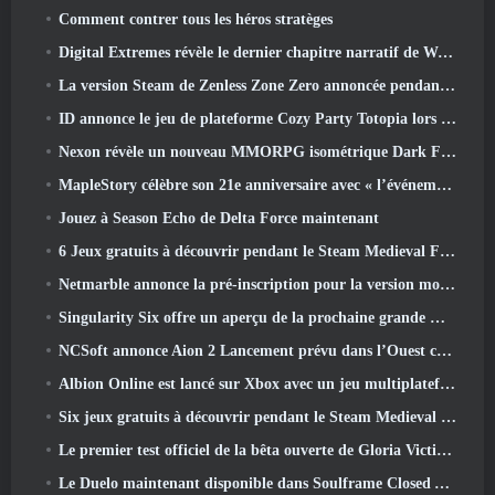
Comment contrer tous les héros stratèges
Digital Extremes révèle le dernier chapitre narratif de Warframe avec un nouveau short d'anime
La version Steam de Zenless Zone Zero annoncée pendant la version 2.8 Programme spécial
ID annonce le jeu de plateforme Cozy Party Totopia lors de la vitrine Xbox, Lance le recrutement bêta
Nexon révèle un nouveau MMORPG isométrique Dark Fantasy, Braises des sans couronne
MapleStory célèbre son 21e anniversaire avec « l’événement de l’Université Maple »
Jouez à Season Echo de Delta Force maintenant
6 Jeux gratuits à découvrir pendant le Steam Medieval Fest
Netmarble annonce la pré-inscription pour la version mondiale du MMORPG de science-fiction RF Online Next
Singularity Six offre un aperçu de la prochaine grande mise à jour de Palia The Royal Highlands
NCSoft annonce Aion 2 Lancement prévu dans l’Ouest cette année
Albion Online est lancé sur Xbox avec un jeu multiplateforme complet
Six jeux gratuits à découvrir pendant le Steam Medieval Fest
Le premier test officiel de la bêta ouverte de Gloria Victis démarre aujourd’hui
Le Duelo maintenant disponible dans Soulframe Closed Alpha