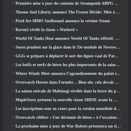
Première mise à jour du contenu de Steampunk ARPG Crystalfall pour répondre aux « préoccupations des joueurs clés »
Throne And Liberty annonce The Frozen Divide: Mise à jour Nix
Pixel Art MMO Soulbound annonce la version Steam
Raven2 révèle la classe « Warlord »
World Of Tanks Heat annonce World Of Tanks officiel: Date de lancement de CHALEUR
Soyez prudent sur la glace dans le 33e module de Neverwinter, Froid mordant
GGG se prépare à déplacer le sort des ligues vaal de Path Of Exile 2 avant le lancement du retour des anciens
Les buffs et nerfs de héros les plus importants de la saison 8
Where Winds Meet annonce l’agrandissement du palais impérial et partage une feuille de route de contenu « massive »
Overwatch Heroes dans Fortnite… Bien sûr, cela devait arriver
La saison estivale de Mabinogi révélée dans la lettre du producteur
MapleStory présente la nouvelle classe SHINE avant la mise à jour de juin
Les inscriptions sont en cours pour la version mondiale du « test prologue » Limit Zero Breakers de NCSoft
Overwatch célèbre « Une décennie de héros » à l’occasion de son 10e anniversaire
La prochaine mise à jour de War Robots présentera un tireur d'élite inspiré de Lovecraftian