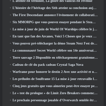
L'attente est terminée, La gloire des vaincus est revenue
L’histoire de l’héritage des Sith atteint sa conclusion aujourd’hui dans la dernière mise à jour de SWTOR
The First Descendant annonce l'événement de collaboration EVANGELION
Six MMORPG que vous pouvez essayer pendant le Steam Next Fest
La mise à jour de juin de World Of Warships célèbre le jour de l'indépendance des États-Unis avec une nouvelle campagne narrative
En tant que fan des Arcanes, Voici 5 Choses que je veux voir du MMO Riot
Vous pouvez pré-télécharger la démo Steam Next Fest de Embers Of The Uncrowned demain
La communauté Secret World célèbre son 14e anniversaire avec un mystère qu'ils doivent résoudre ensemble
Terre sauvage 2 Disponible en téléchargement gratuitement (Et garde) Pour une durée limitée
Cadeau de clé du pack cadeau Crystal Saga Nova
Warframe pour honorer le destin 2 Avec une activité et un titre spéciaux dans le jeu
Les préludes de Soulframe 15 La mise à jour retravaille le butin et la pêche
Cinq jeux gratuits que vous aimeriez peut-être essayer pendant le Bullet Fest
Le « test du prologue » de Limit Zero Breakers commence aujourd’hui
Le prochain personnage jouable d’Overwatch semble être un chef du crime cyborg surmené