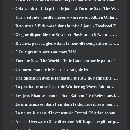
Cela vaudra-t-il la peine de jouer à Fortnite Save The World une fois qu'il sera gratuit?
Une « refonte visuelle majeure » arrive sur Albion Online en avril
Retournez à Elderwood dans la mise à jour « Toadstool Tales » de Palia
Origine disponible sur Steam et PlayStation 5 Avant la marche 23 Lancement
Rivalisez pour la gloire dans la nouvelle compétition de champions d'Eridu's Hollow dans la prochaine mise à jour de Zenless Zone Zero
5 Jeux gratuits sortis en mars 2026
Fortnite Save The World d'Epic Game est sur le point d'être gratuit
Comment vaincre le Prince de sang de fer
Une discussion avec le fondateur et PDG de Netmarble, Ken Kim, à propos de MONGIL: Plongée dans les étoiles
La prochaine mise à jour de Wuthering Waves fait un voyage du « côté obscur »
Les jeux Phantasmoon de Star Rail ont été révélés dans le 4.1 Programme spécial
Le printemps est dans l’air dans la dernière mise à jour de Thrones et Liberty
La nouvelle classe d'inventeur de Crystal Of Atlan commande les Mechs Magitech au combat
Ancien Overwatch 2 Le directeur Jeff Kaplan explique pourquoi il a laissé Blizzard