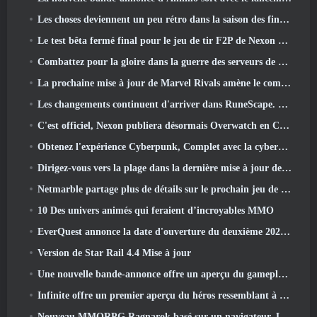
Les choses deviennent un peu rétro dans la saison des finales 11 Mise à jour
Le test bêta fermé final pour le jeu de tir F2P de Nexon Sudden Attack Zero Point a débuté aujourd'hui
Combattez pour la gloire dans la guerre des serveurs de Lineage II
La prochaine mise à jour de Marvel Rivals amène le combat contre les dieux
Les changements continuent d'arriver dans RuneScape. Cette fois, c'est le logement des joueurs
C'est officiel, Nexon publiera désormais Overwatch en Corée du Sud
Obtenez l'expérience Cyberpunk, Complet avec la cyberpsychose, Dans le prochain événement crossover d’Apex Legends
Dirigez-vous vers la plage dans la dernière mise à jour de Palia
Netmarble partage plus de détails sur le prochain jeu de mise à niveau solo, Mise à niveau en solo: KARMA à l’Anime Expo
10 Des univers animés qui feraient d’incroyables MMO
EverQuest annonce la date d'ouverture du deuxième 2026 Serveur d'extension temporisé
Version de Star Rail 4.4 Mise à jour
Une nouvelle bande-annonce offre un aperçu du gameplay de Silver Palace
Infinite offre un premier aperçu du héros ressemblant à une sirène à venir dans le printemps-été 2013: Lumière du soir
Nouveau MMORPG Ragnarok basé sur un navigateur, L'univers Ragnarok annoncé