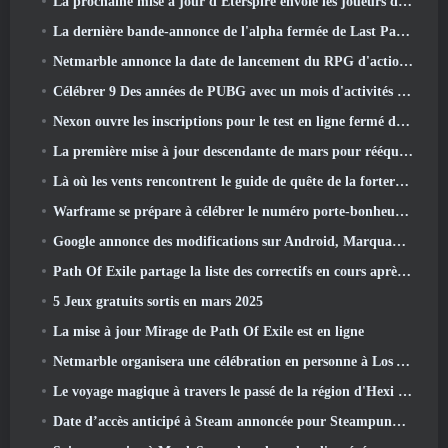
La prochaine mise à jour d'Eterspire envoie les joueurs dans les mines naines
La dernière bande-annonce de l'alpha fermée de Last Paradise est une œuvre d'art petite mais terrifiante
Netmarble annonce la date de lancement du RPG d'action et de dressage de monstres Mongil: Plongée dans les étoiles
Célébrer 9 Des années de PUBG avec un mois d'activités spéciales
Nexon ouvre les inscriptions pour le test en ligne fermé d'avril de MapleStory Classic World
La première mise à jour descendante de mars pour rééquilibrer le partage et introduire du nouveau contenu
Là où les vents rencontrent le guide de quête de la forteresse de Whitecrown
Warframe se prépare à célébrer le numéro porte-bonheur 13 Avec des événements d'anniversaire
Google annonce des modifications sur Android, Marquant le retour de Fortnite sur le Play Store
Path Of Exile partage la liste des correctifs en cours après le lancement de Mirage
5 Jeux gratuits sortis en mars 2025
La mise à jour Mirage de Path Of Exile est en ligne
Netmarble organisera une célébration en personne à Los Angeles. Avant les sept péchés capitaux: Lancement d'origine
Le voyage magique à travers le passé de la région d'Hexi commence là où les vents se rencontrent aujourd'hui
Date d’accès anticipé à Steam annoncée pour Steampunk ARPG Crystalfall