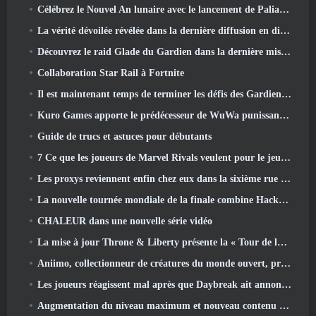
Célébrez le Nouvel An lunaire avec le lancement de Palia's Winter Wonder: Mise à jour du Nouvel An de Riffrocin
La vérité dévoilée révélée dans la dernière diffusion en direct
Découvrez le raid Glade du Gardien dans la dernière mise à jour de Guild Wars 2, à partir d'aujourd'hui
Collaboration Star Rail à Fortnite
Il est maintenant temps de terminer les défis des Gardiens de la Flamme sur Path of Exile pendant Legacy Of Phrecia
Kuro Games apporte le prédécesseur de WuWa punissant Grey Raven sur Steam
Guide de trucs et astuces pour débutants
7 Ce que les joueurs de Marvel Rivals veulent pour le jeu 2026
Les proxys reviennent enfin chez eux dans la sixième rue dans la version Zenless Zone Zero 2.6 Mise à jour
La nouvelle tournée mondiale de la finale combine Hackout et lasers orbitaux
CHALEUR dans une nouvelle série vidéo
La mise à jour Throne & Liberty présente la « Tour de la cupidité » générée aléatoirement
Aniimo, collectionneur de créatures du monde ouvert, prend les bonnes notes
Les joueurs réagissent mal après que Daybreak ait annoncé son intention de sauter les feuilles de route pour EverQuest et EQ2
Augmentation du niveau maximum et nouveau contenu révélé dans Phantasy Star Online 2: Flux de vagues de titres NGS