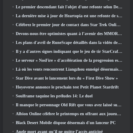
Le premier descendant fait l'objet d'une refonte selon Dev Stream
La dernière mise à jour de Heartopia est une refonte de style Alice au pays des merveilles
Célébrez le premier jour de contact dans Star Trek Online et gagnez une nouvelle version du Nobel Intel Battlecruiser
Devons-nous être optimistes quant à l’avenir des MMORPG?
Les plans d'avril de RuneScape détaillés dans la vidéo des développeurs
Il y a d'autres signes indiquant que le jeu de tir StarCraft en monde ouvert pourrait être une réalité
Le serveur « NosFire » d'accélération de la progression est désormais disponible dans NosTale
Là où les vents rencontrent Liangzhou enneigé désormais disponible avec la sortie de la version 1.5
Star Dive avant le lancement lors du « First Dive Show »
Hoyoverse annonce le prochain test Petit Planet Stardrift
Soulframe taquine les préludes 14: Le duel
Il manque le personnage Old Rift que vous avez laissé sur le serveur Dead? Gamigo a une solution pour ça
Albion Online célèbre le printemps en offrant aux joueurs une jolie monture de lapin
Black Desert Mobile dispose désormais d'un lanceur PC
Angle mort avant qu’il ne quitte l’accès anticipé