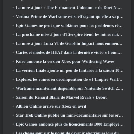
La mise à jour « The Firmament Unbound » de Duet Night Abyss conclut l’histoire de Huaxu
Voruna Prime de Warframe est si effrayant qu'elle a sa propre bande-annonce de bande rouge
Epic Games ne peut que se blâmer pour les problèmes récents
La prochaine mise à jour d'Eterspire étend les mines naines et propose une refonte complète des combats contre les boss
La mise à jour Luna VI de Genshin Impact nous emmène à cet endroit dont Mondstadt continue de parler mais que nous n'avons jamais vu
Cartes et modes de HEAT dans la dernière vidéo « Foundations »
Kuro annonce la version Xbox pour Wuthering Waves
La version finale ajoute un peu de fantaisie à la saison 10 Lancements
Explorez les ruines en décomposition de « l’Empire Walthen » dans la prochaine mise à jour majeure de RAVEN2
Warframe maintenant disponible sur Nintendo Switch 2, Juste à temps pour le lancement de Shadowgrapher
Saison du Renard Blanc de Marvel Rivals 7 Début
Albion Online arrive sur Xbox en avril
Star Trek Online publie un mini-documentaire sur les origines de la Fédération pour célébrer le 16e anniversaire
Epic Games annonce plus de licenciements 1000 Employés, Citant « Recul de l’engagement Fortnite »
Les choses sont sur le point de devenir électriques lors du prochain événement de réplique d’Apex Legends