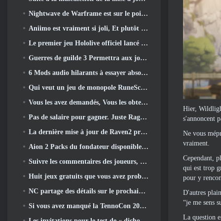
Nightwave de Warframe est sur le point de revenir de manière choquante
Aniimo est vraiment si joli, Et plutôt cool
Le premier jeu Hololive officiel lancé cette semaine
Guerres de guilde 3 Permettra aux joueurs de découvrir le monde de la Tyrie avant le réveil des dragons anciens
6 Mods audio hilarants à essayer absolument pour Marvel Rivals
Qui veut un jeu de monopole RuneScape? Parce qu'on est en route
Vous les avez demandés, Vous les obtenez. Les dragons arrivent sur Albion Online
Hier, Wildlig
Pas de salaire pour gagner. Juste Ragnarök. Origin Classic est lancé en juillet 23
s'annoncent p
La dernière mise à jour de Raven2 présente le système d'éveil des compétences, Donner aux joueurs plus de moyens d'améliorer leurs compétences
Ne vous mépren
vraiment.
Aion 2 Packs du fondateur disponibles à l'achat, Complet avec cinq jours d'accès anticipé
Cependant, plu
Suivre les commentaires des joueurs, Les joueurs de League Of Legends Classic n’auront pas à payer pour les skins classiques
qui est trop 
Huit jeux gratuits que vous avez probablement négligés et qui font partie du Train Fest de Steam
pour y rencon
NC partage des détails sur le prochain accès anticipé d’Aion 2
D'autres plai
“je me sens s
Si vous avez manqué la TennoCon 2026, Digital Extremes partage tous les panneaux
La question e
Les invitations pour le test de « dichotomie » du Silver Palace sont envoyées