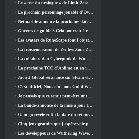
Le « test du prologue » de Limit Zero Breakers commence aujourd’hui
Le prochain personnage jouable d’Overwatch semble être un chef du crime cyborg surmené
Netmarble annonce la prochaine date de lancement de Global RF Online
Guerres de guilde 3 Cela pourrait être exactement ce dont l’industrie du MMO a besoin en ce moment
Les avatars de RuneScape font l'objet d'une refonte dans la plus grande mise à jour visuelle du jeu au cours des dix dernières années
La troisième saison de Zenless Zone Zero commence par un voyage sur une île de Bangboo dans le ciel, Et vers la plateforme Steam
La collaboration Cyberpunk de Wuthering Waves est exactement ce que j'attends de mes événements crossover de jeux vidéo
La prochaine TCC d’Aniimo est en route… ET, Nous avons une fenêtre de lancement officielle
Aion 2 Global sera lancé sur Steam et Purple plus tard cette année
C'est officiel, Nous obtenons Guild Wars 3
Je pensais que ce serait peut-être une erreur pour Neverness To Everness d'organiser l'événement Porsche Collab Gacha si tôt, Mais j'avais tort
La bande-annonce de la mise à jour finale du contenu de Destiny 2 est un cri de ralliement
Gamigo révèle enfin la date du retour de Gloria Victis, Survivra-t-il la deuxième fois?
Cinq jeux gratuits que j'espère voir pendant le Summer Game Fest
Les développeurs de Wuthering Waves discutent de la création de la séquence de combat Lahai-Roi Mech