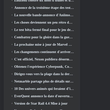
Endfield célèbre six mois d'usines et de tyroliennes lors de sa prochaine mise à jour
Annonce de la troisième étape des tests bêta fermés des batailles d'infanterie de War Thunder
La nouvelle bande-annonce d'Aniimo sort avec le lancement du dernier test bêta fermé
Les choses deviennent un peu rétro dans la saison des finales 11 Mise à jour
Le test bêta fermé final pour le jeu de tir F2P de Nexon Sudden Attack Zero Point a débuté aujourd'hui
Combattez pour la gloire dans la guerre des serveurs de Lineage II
La prochaine mise à jour de Marvel Rivals amène le combat contre les dieux
Les changements continuent d'arriver dans RuneScape. Cette fois, c'est le logement des joueurs
C'est officiel, Nexon publiera désormais Overwatch en Corée du Sud
Obtenez l'expérience Cyberpunk, Complet avec la cyberpsychose, Dans le prochain événement crossover d’Apex Legends
Dirigez-vous vers la plage dans la dernière mise à jour de Palia
Netmarble partage plus de détails sur le prochain jeu de mise à niveau solo, Mise à niveau en solo: KARMA à l’Anime Expo
10 Des univers animés qui feraient d’incroyables MMO
EverQuest annonce la date d'ouverture du deuxième 2026 Serveur d'extension temporisé
Version de Star Rail 4.4 Mise à jour