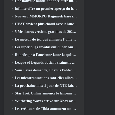
Une nouvelle bande-annonce offre un aperçu du gameplay de Silver Palace
Infinite offre un premier aperçu du héros ressemblant à une sirène à venir dans le printemps-été 2013: Lumière du soir
Nouveau MMORPG Ragnarok basé sur un navigateur, L'univers Ragnarok annoncé
HEAT devient plus chaud avec le lancement d'une nouvelle carte du désert
5 Meilleures versions gratuites de 2025, Vaut-il toujours la peine d'y jouer 2026?
Le moteur de jeu qui alimente l’univers mono-fragment d’Eve Online est désormais open source
Les super bugs envahissent Super Animal Royale dans la mise à jour « Super Natural »
RuneScape à l’ancienne lance la quête du grand maître « La Lune de sang se lève », Mettre fin à une série de quêtes de 20 ans
League of Legends obtient vraiment un mode classique
Vous l'avez demandé, Et vous l'obtenez. Les guildes sont maintenant disponibles dans Eterspire
Les microtransactions sont-elles allées trop loin dans les jeux gratuits?
La prochaine mise à jour de NTE fait un petit détour dans un jeu de table fantastique
Star Trek Online annonce le lancement de la prochaine saison « Undiscovered »
Wuthering Waves arrive sur Xbox avec la version 3.5 Mise à jour
Les créateurs de Tibia annoncent un nouveau test du MMORPG Zombie à l'ancienne, Persister en ligne