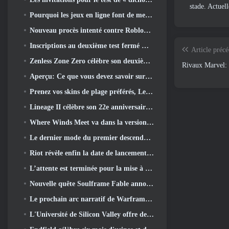
stade. Actuel
Pourquoi les jeux en ligne font de meilleurs anime que les anime ne créent des jeux
Nouveau procès intenté contre Roblox dans l'Oregon pour un incident de toilettage d'enfants
Inscriptions au deuxième test fermé mondial de Global MapleStory Classic
Article préc
Zenless Zone Zero célèbre son deuxième anniversaire en offrant aux joueurs le choix d'un agent gratuit de rang S
Rivaux Marvel: 
Aperçu: Ce que vous devez savoir sur le jeu de collection de créatures de HoYoverse, Honkai: Lien âme
Prenez vos skins de plage préférés, Les Jeux d'été sont de retour sur Overwatch
Lineage II célèbre son 22e anniversaire avec un album vinyle en édition collector
Where Winds Meet va dans la version "Eastern Steampunk" 2.0
Le dernier mode du premier descendant rassemble les batailles difficiles d'interception du vide et les profondeurs.
Riot révèle enfin la date de lancement du mode classique de League Of Legends
L’attente est terminée pour la mise à jour du logement des grands joueurs de RuneScape
Nouvelle quête Soulframe Fable annoncée
Le prochain arc narratif de Warframe emmène les joueurs vers une toute nouvelle carte des étoiles, Le système Tau
L'Université de Silicon Valley offre des bourses pour les jeux et certaines des exigences sont intéressantes