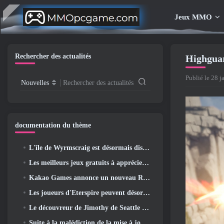
Jeux MMO
Rechercher des actualités
Highguar
Publié le 28 j
Nouvelles
Rechercher des actualités
documentation du thème
L'île de Wyrmscraig est désormais disponible à l'exploration dans Old School RuneScape
Les meilleurs jeux gratuits à apprécier avec votre équipe (2026)
Kakao Games annonce un nouveau RPG d'action, Jeune gardienne
Les joueurs d'Eterspire peuvent désormais voyager un peu dans le temps… en guise de régal
Le découvreur de Jimothy de Seattle a des liens avec ArenaNet, Alors bien sûr, ils l’ajoutent à Guild Wars 2
Suite à la malédiction de la mise à jour Allflame, Path Of Exile annonce plusieurs changements basés sur les commentaires