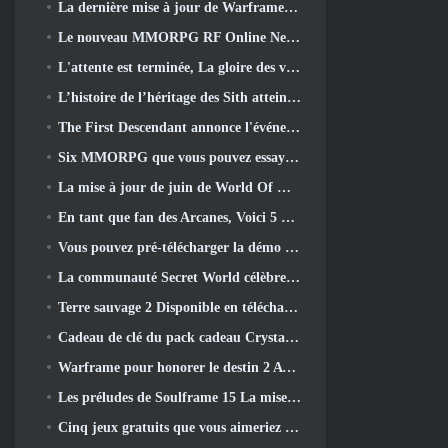
La dernière mise à jour de Warframe célèbre tous les papas de l'espace
Le nouveau MMORPG RF Online Next sur le thème Mech de Netmarble sera lancé à l'échelle mondiale
L'attente est terminée, La gloire des vaincus est revenue
L’histoire de l’héritage des Sith atteint sa conclusion aujourd’hui dans la dernière mise à jour de SWTOR
The First Descendant annonce l'événement de collaboration EVANGELION
Six MMORPG que vous pouvez essayer pendant le Steam Next Fest
La mise à jour de juin de World Of Warships célèbre le jour de l'indépendance des États-Unis avec une nouvelle campagne narrative
En tant que fan des Arcanes, Voici 5 Choses que je veux voir du MMO Riot
Vous pouvez pré-télécharger la démo Steam Next Fest de Embers Of The Uncrowned demain
La communauté Secret World célèbre son 14e anniversaire avec un mystère qu'ils doivent résoudre ensemble
Terre sauvage 2 Disponible en téléchargement gratuitement (Et garde) Pour une durée limitée
Cadeau de clé du pack cadeau Crystal Saga Nova
Warframe pour honorer le destin 2 Avec une activité et un titre spéciaux dans le jeu
Les préludes de Soulframe 15 La mise à jour retravaille le butin et la pêche
Cinq jeux gratuits que vous aimeriez peut-être essayer pendant le Bullet Fest