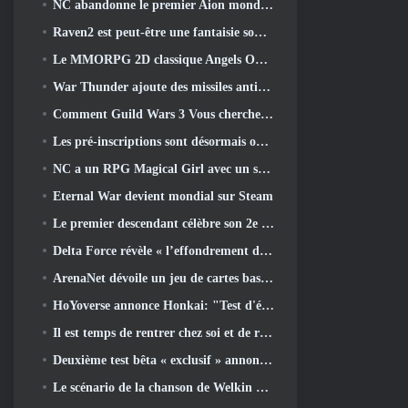
NC abandonne le premier Aion mondial 2 Vidéo des développeurs, Partager des détails sur le jeu
Raven2 est peut-être une fantaisie sombre, Mais cela n’arrête pas les plaisirs de l’été
Le MMORPG 2D classique Angels Online est lancé aujourd'hui dans le monde entier
War Thunder ajoute des missiles anti-radiations et une mesure de soutien électronique dans la mise à jour de la cavalerie lourde
Comment Guild Wars 3 Vous cherchez peut-être à innover dans l’espace MMO
Les pré-inscriptions sont désormais ouvertes pour le MIRESI de Smilegate: Un avenir invisible
NC a un RPG Magical Girl avec un style artistique inspiré de l’anime des années 90 en préparation
Eternal War devient mondial sur Steam
Le premier descendant célèbre son 2e anniversaire avec Descendant Fest 2026 Flux
Delta Force révèle « l’effondrement de la saison », annonce la collaboration Rainbow Six Siege
ArenaNet dévoile un jeu de cartes basé sur Guild Wars, Lié par la brume
HoYoverse annonce Honkai: "Test d'évolution" de l'anime Nexus
Il est temps de rentrer chez soi et de restaurer la retraite heureuse là où les vents se rencontrent
Deuxième test bêta « exclusif » annoncé pour les tireurs de survie en équipe qui prennent du temps
Le scénario de la chanson de Welkin Moon de Genshin Impact touche à sa fin.. Sur la Lune