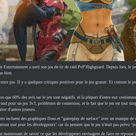
ht Entertainment a sorti son jeu de tir de raid PvP Highguard. Depuis lors, le j
as bien.
ez pas. Il y a quelques critiques positives pour le jeu gratuit. Et comme le jeu 
s que 60% des avis sur le jeu sont négatifs, et la plupart d'entre eux contiennent
grand pour un jeu 3v3, problèmes de connexion, et le fait que le jeu est tout sim
trer d'autres joueurs..
ntes incluent des graphiques flous et “gameplay de surface” avec un manque de 
urtout mal pour les développeurs” car ils pensent que le jeu n'était pas prévu “p
st maintenant de savoir ce que les développeurs envisagent de faire en réponse 