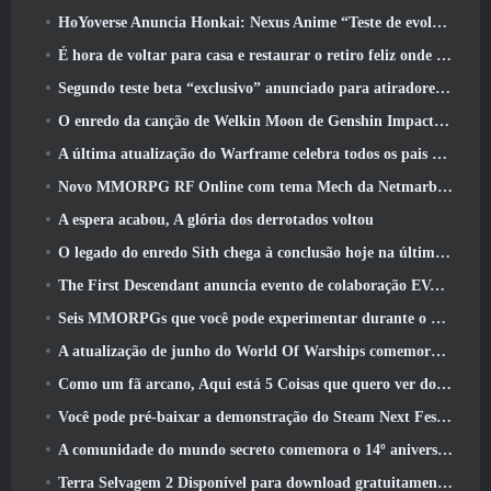
HoYoverse Anuncia Honkai: Nexus Anime “Teste de evolução”
É hora de voltar para casa e restaurar o retiro feliz onde os ventos se encontram
Segundo teste beta “exclusivo” anunciado para atiradores de sobrevivência em equipe
O enredo da canção de Welkin Moon de Genshin Impact chega ao fim.. Na lua
A última atualização do Warframe celebra todos os pais do espaço
Novo MMORPG RF Online com tema Mech da Netmarble será lançado globalmente
A espera acabou, A glória dos derrotados voltou
O legado do enredo Sith chega à conclusão hoje na última atualização do SWTOR
The First Descendant anuncia evento de colaboração EVANGELION
Seis MMORPGs que você pode experimentar durante o Steam Next Fest
A atualização de junho do World Of Warships comemora o Dia da Independência dos EUA com uma nova campanha narrativa
Como um fã arcano, Aqui está 5 Coisas que quero ver do MMO Riot
Você pode pré-baixar a demonstração do Steam Next Fest de Embers Of The Uncrowned Tomorrow
A comunidade do mundo secreto comemora o 14º aniversário com um mistério que eles devem resolver juntos
Terra Selvagem 2 Disponível para download gratuitamente (E manter) Por tempo limitado