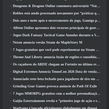
Dungeons & Dragons Online comemora aniversário “Natural 20” com missões e recompensas especiais
Roblox está sendo processado novamente por “práticas que colocam em perigo e exploram crianças”
Dois anos e meio após o encerramento do jogo, Gamigo provoca o retorno do MMO medieval Glory Victis
Albion Online apresenta dois recursos principais de guerra de facções na atualização Realm Divided Part II
Jogue Dark Fantasy Tactical Game Annulus durante o Steam Next Fest
Nexon anuncia versão Steam do MapleStory M
7 Jogos gratuitos que você pode experimentar no Steam Next Fest
Throne And Liberty anuncia fusão de regiões e consolidação de servidores
Os caçadores do ARISE chegam ao Fortnite no último evento de colaboração
Digital Extremes Anuncia TennoCon 2026 Data de venda de ingressos
Anunciado teste beta fechado para jogadores de tiro em terceira pessoa
Grinding Gear Games provoca anúncio do Path Of Exile
7 Jogos MMORPG gratuitos com a melhor personalização de personagens
Gaijin Entertainment revela o “primeiro jogo de ação e extração espacial” Star Wrath
Warframe é lançado oficialmente globalmente em dispositivos Android