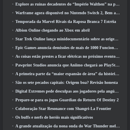
Explore as ruínas decadentes do “Império Walthen” na próxima grande atualização do RAVEN2
Warframe agora disponível no Nintendo Switch 2, Bem a tempo para o lançamento do Shadowgrapher
Temporada da Marvel Rivais da Raposa Branca 7 Estréia
Albion Online chegando ao Xbox em abril
Star Trek Online lança minidocumentário sobre as origens da Federação para comemorar o 16º aniversário
Epic Games anuncia demissões de mais de 1000 Funcionários, Citando “Desaceleração no Engajamento Fortnite”
As coisas estão prestes a ficar elétricas no próximo evento Aftershock do Apex Legends
Pawprint Studios anuncia que Aniimo chegará ao PlayStation 5 E a Epic Games Store nos lançamentos
A primeira parte da “maior expansão de área” da história do RuneScape é lançada hoje
São os sete pecados capitais: Origem boa? Revisão honesta
Digital Extremes pede desculpas aos jogadores pela angústia causada por “convites nefastos” no Warframe
Prepare-se para os jogos Guardian do Return Of Destiny 2
Colaboração Star Resonance com Shangri-La Frontier
Os buffs e nerfs de heróis mais significativos
A grande atualização da nona onda do War Thunder melhora a aparência das batalhas navais com visuais aquáticos aprimorados