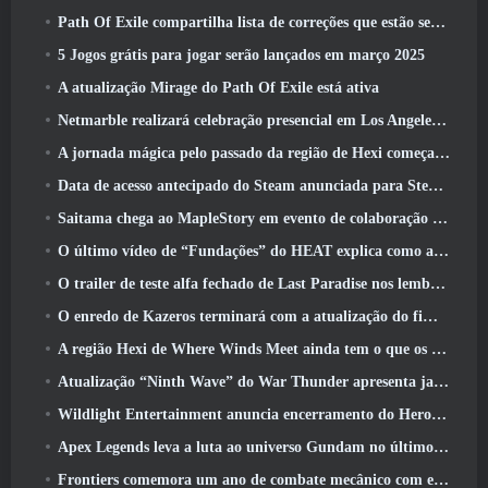
Path Of Exile compartilha lista de correções que estão sendo trabalhadas após o lançamento do Mirage
5 Jogos grátis para jogar serão lançados em março 2025
A atualização Mirage do Path Of Exile está ativa
Netmarble realizará celebração presencial em Los Angeles. Antes dos Sete Pecados Capitais: Lançamento de origem
A jornada mágica pelo passado da região de Hexi começa onde os ventos se encontram hoje
Data de acesso antecipado do Steam anunciada para Steampunk ARPG Crystalfall
Saitama chega ao MapleStory em evento de colaboração One-Punch Man
O último vídeo de “Fundações” do HEAT explica como agentes e tanques trabalham juntos
O trailer de teste alfa fechado de Last Paradise nos lembra como é realmente sobreviver ao apocalipse zumbi
O enredo de Kazeros terminará com a atualização do fim do abismo de Lost Ark
A região Hexi de Where Winds Meet ainda tem o que os jogadores amam, ao mesmo tempo que é uma experiência única
Atualização “Ninth Wave” do War Thunder apresenta jatos Rank IX
Wildlight Entertainment anuncia encerramento do Hero Shooter Highguard gratuito
Apex Legends leva a luta ao universo Gundam no último evento de crossover
Frontiers comemora um ano de combate mecânico com eventos de aniversário