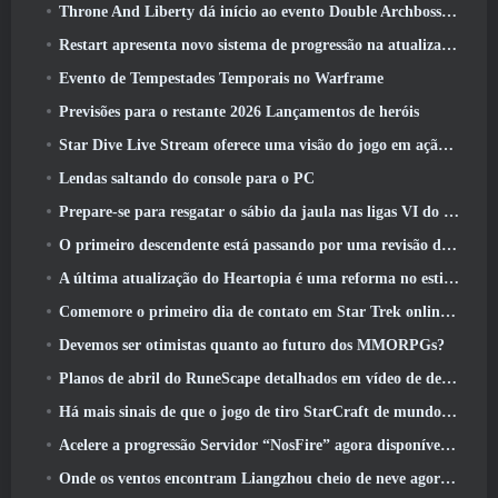
Throne And Liberty dá início ao evento Double Archboss Spawn
Restart apresenta novo sistema de progressão na atualização da temporada SS4
Evento de Tempestades Temporais no Warframe
Previsões para o restante 2026 Lançamentos de heróis
Star Dive Live Stream oferece uma visão do jogo em ação antes do lançamento
Lendas saltando do console para o PC
Prepare-se para resgatar o sábio da jaula nas ligas VI do RuneScape da velha escola: Pactos Demoníacos
O primeiro descendente está passando por uma revisão de acordo com o Dev Stream
A última atualização do Heartopia é uma reforma no estilo Alice no país das maravilhas
Comemore o primeiro dia de contato em Star Trek online e ganhe uma nova versão do Nobel Intel Battlecruiser
Devemos ser otimistas quanto ao futuro dos MMORPGs?
Planos de abril do RuneScape detalhados em vídeo de desenvolvimento
Há mais sinais de que o jogo de tiro StarCraft de mundo aberto pode ser uma coisa real
Acelere a progressão Servidor “NosFire” agora disponível no NosTale
Onde os ventos encontram Liangzhou cheio de neve agora disponível com o lançamento da versão 1.5