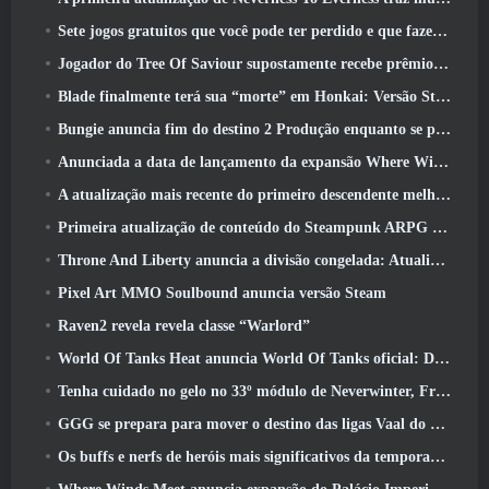
Sete jogos gratuitos que você pode ter perdido e que fazem parte do Steam Ocean Fest
Jogador do Tree Of Saviour supostamente recebe prêmio especial por gastar US$ 100 mil no jogo
Blade finalmente terá sua “morte” em Honkai: Versão Star Rail 4.3
Bungie anuncia fim do destino 2 Produção enquanto se preparam para trabalhar em novos projetos
Anunciada a data de lançamento da expansão Where Winds Meet “Imperial Palace”
A atualização mais recente do primeiro descendente melhora o ciclo agrícola e atualiza o modo Onslaught
Primeira atualização de conteúdo do Steampunk ARPG Crystalfall para abordar “principais preocupações dos jogadores”
Throne And Liberty anuncia a divisão congelada: Atualização Nix
Pixel Art MMO Soulbound anuncia versão Steam
Raven2 revela revela classe “Warlord”
World Of Tanks Heat anuncia World Of Tanks oficial: Data de lançamento do HEAT
Tenha cuidado no gelo no 33º módulo de Neverwinter, Frio cortante
GGG se prepara para mover o destino das ligas Vaal do Path Of Exile 2 antes do lançamento do Return Of The Ancients
Os buffs e nerfs de heróis mais significativos da temporada 8