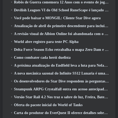
Robôs de Guerra comemora 12 Anos com o evento de jogos robóticos marcianos
Devilish Leagues VI do Old School RuneScape é lançado hoje
Você pode baixar o MONGIL: Cliente Star Dive agora
Atualização de abril do primeiro descendente para incluir versão beta do novo conteúdo do Endgame
A revisão visual de Albion Online foi abandonada com o lançamento da atualização Radiant Wilds hoje
World abre registro para teste PC Alpha
Delta Force Season Echo retrabalha o mapa Zero Dam e expande a jogabilidade das operações
Como combater cada herói duelista
A próxima atualização do Endfield leva a luta para Nefarith
A nova mecânica sazonal do Infinite SS12 Lunaria é uma das “maiores adições” ao jogo
Os desenvolvedores do Star Dive respondem às perguntas dos jogadores em uma transmissão ao vivo surpresa
Steampunk ARPG Crystalfall entra em acesso antecipado, Mas não sem alguns problemas
Versão Star Rail 4.2 Nos traz o sabre de luz, Freira, Baterista Trailblazer e um emanador de euforia
Oferta do pacote inicial do World of Tanks
Carta do produtor do EverQuest II oferece detalhes sobre servidor de expansão bloqueado por tempo