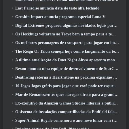
Last Paradise anuncia data de teste alfa fechado
Genshin Impact anuncia programa especial Luna V
Digital Extremes preparou algumas novidades legais para comemorar o ano novo lunar no Warframe
Os Heckbugs voltaram ao Trove bem a tempo para a temporada do amor
Os melhores personagens de transporte para jogar em impasse
The Reign Of Talon começa hoje com o lançamento da temporada Overwatch 1: Conquista
A última atualização do Duet Night Abyss apresenta montagens
Nexon montou uma equipe de desenvolvimento de StarCraft Shooter de acordo com relatório do canal coreano
Deathwing retorna a Hearthstone na próxima expansão do Cataclismo
10 Jogos Jogos grátis para jogar que você pode ter esquecido que estão participando do PvP Fest do Steam
Mar de Remanescentes quer navegar direto para a grandeza
Ex-executivo da Amazon Games Studios liderará a publicação ocidental da Aion 2
O sistema de instalações compartilhadas da Endfield fala sobre os jogadores
Super Animal Royale comemora o ano novo lunar com três semanas de eventos de super cavalos