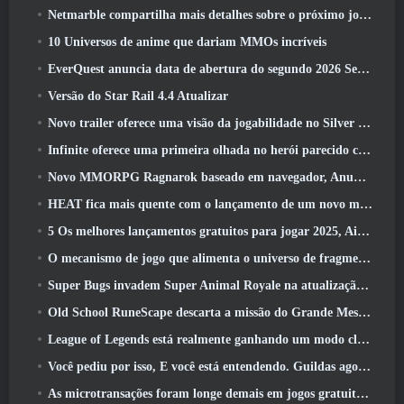
Netmarble compartilha mais detalhes sobre o próximo jogo de nivelamento solo, Nivelamento Solo: KARMA na Anime Expo
10 Universos de anime que dariam MMOs incríveis
EverQuest anuncia data de abertura do segundo 2026 Servidor de expansão bloqueado por tempo
Versão do Star Rail 4.4 Atualizar
Novo trailer oferece uma visão da jogabilidade no Silver Palace
Infinite oferece uma primeira olhada no herói parecido com uma sereia chegando no SS13: Pós-luz
Novo MMORPG Ragnarok baseado em navegador, Anunciado o Universo Ragnarok
HEAT fica mais quente com o lançamento de um novo mapa do deserto
5 Os melhores lançamentos gratuitos para jogar 2025, Ainda vale a pena jogar 2026?
O mecanismo de jogo que alimenta o universo de fragmentos únicos do Eve Online agora é de código aberto
Super Bugs invadem Super Animal Royale na atualização ‘Super Natural’
Old School RuneScape descarta a missão do Grande Mestre ‘The Blood Moon Rises’, Encerrando uma missão de 20 anos
League of Legends está realmente ganhando um modo clássico
Você pediu por isso, E você está entendendo. Guildas agora estão disponíveis em Eterspire
As microtransações foram longe demais em jogos gratuitos?