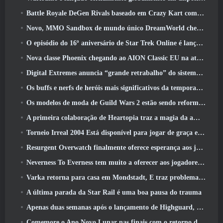
Battle Royale DeGen Rivals baseado em Crazy Kart combina todas as coisas que você provavelmente não sabia que queria combinadas
Novo, MMO Sandbox de mundo único DreamWorld chegando ao Steam com acesso antecipado
O episódio do 16º aniversário de Star Trek Online é lançado como parte da atualização de “corrupção”
Nova classe Phoenix chegando ao AION Classic EU na atualização ‘Ignite’
Digital Extremes anuncia “grande retrabalho” do sistema de progressão de jogadores do Soulframe
Os buffs e nerfs de heróis mais significativos da temporada 6.5
Os modelos de moda de Guild Wars 2 estão sendo reformulados com base no feedback dos jogadores
A primeira colaboração de Heartopia traz a magia da amizade de My Little Pony
Torneio Irreal 2004 Está disponível para jogar de graça e a Epic não processará ninguém por isso
Resurgent Overwatch finalmente oferece esperança aos jogadores
Neverness To Everness tem muito a oferecer aos jogadores, Particularmente divertido
Varka retorna para casa em Mondstadt, E traz problemas com ele na atualização Luna V do Genshin Impact
A última parada da Star Rail é uma boa pausa do trauma
Apenas duas semanas após o lançamento de Highguard, Wildlight Entertainment anuncia demissões
Comemore o Ano Novo Lunar nas finais com o retorno do ‘Modo Bank It’