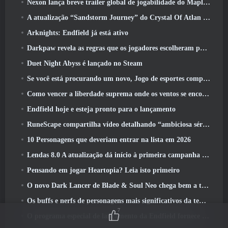
Nexon lança breve trailer global de jogabilidade do MapleStory Classic World
A atualização “Sandstorm Journey” do Crystal Of Atlan aumenta o limite de nível para 70
Arknights: Endfield já está ativo
Darkpaw revela as regras que os jogadores escolheram para o próximo servidor Frostreaver do EverQuest
Duet Night Abyss é lançado no Steam
Se você está procurando um novo, Jogo de esportes competitivos, O teste beta fechado do futebol freestyle 2 Está a caminho
Como vencer a liberdade suprema onde os ventos se encontram
Endfield hoje e esteja pronto para o lançamento
RuneScape compartilha vídeo detalhando “ambiciosa série de atualizações de conteúdo”
10 Personagens que deveriam entrar na lista em 2026
Lendas 8.0 A atualização dá início à primeira campanha de 2026
Pensando em jogar Heartopia? Leia isto primeiro
O novo Dark Lancer de Blade & Soul Neo chega bem a tempo para o primeiro aniversário
Os buffs e nerfs de personagens mais significativos da temporada 6
7
O programa especial de lançamento da Endfield fornece detalhes sobre o sistema de monetização do jogo