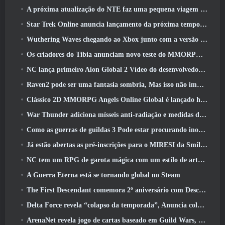
A próxima atualização do NTE faz uma pequena viagem paralela a um jogo de mesa de fantasia
Star Trek Online anuncia lançamento da próxima temporada “Undiscovered”
Wuthering Waves chegando ao Xbox junto com a versão 3.5 Atualizar
Os criadores do Tibia anunciam novo teste do MMORPG de zumbis da velha escola, Persistir on-line
NC lança primeiro Aion Global 2 Vídeo do desenvolvedor, Compartilhando detalhes sobre o jogo
Raven2 pode ser uma fantasia sombria, Mas isso não impede a diversão do verão
Clássico 2D MMORPG Angels Online Global é lançado hoje
War Thunder adiciona mísseis anti-radiação e medidas de suporte eletrônico na atualização da cavalaria pesada
Como as guerras de guildas 3 Pode estar procurando inovar no espaço MMO
Já estão abertas as pré-inscrições para o MIRESI da Smilegate: Futuro Invisível
NC tem um RPG de garota mágica com um estilo de arte inspirado em anime dos anos 90 em desenvolvimento
A Guerra Eterna está se tornando global no Steam
The First Descendant comemora 2º aniversário com Descendant Fest 2026 Fluxo
Delta Force revela “colapso da temporada”, Anuncia colaboração Rainbow Six Siege
ArenaNet revela jogo de cartas baseado em Guild Wars, Enevoado