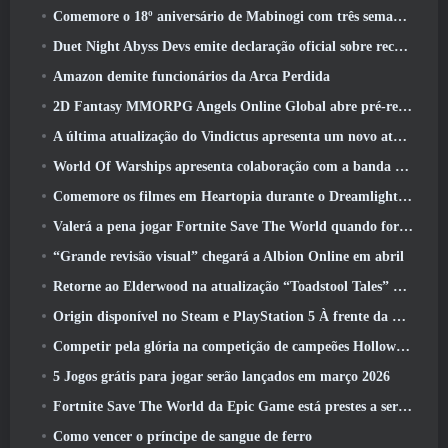
Comemore o 18º aniversário de Mabinogi com três semanas de eventos e recompensas
Duet Night Abyss Devs emite declaração oficial sobre recente incidente de malware após atualização do jogo
Amazon demite funcionários da Arca Perdida
2D Fantasy MMORPG Angels Online Global abre pré-registro
A última atualização do Vindictus apresenta um novo ataque onde os jogadores enfrentarão o Guardião de Caliburn
World Of Warships apresenta colaboração com a banda sueca de heavy metal Sabaton
Comemore os filmes em Heartopia durante o Dreamlight Cinematics Festival
Valerá a pena jogar Fortnite Save The World quando for grátis?
“Grande revisão visual” chegará a Albion Online em abril
Retorne ao Elderwood na atualização “Toadstool Tales” de Palia
Origin disponível no Steam e PlayStation 5 À frente da marcha 23 Lançar
Competir pela glória na competição de campeões Hollow de New Eridu na próxima atualização do Zenless Zone Zero
5 Jogos grátis para jogar serão lançados em março 2026
Fortnite Save The World da Epic Game está prestes a ser gratuito para jogar
Como vencer o príncipe de sangue de ferro