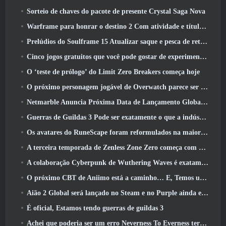
Sorteio de chaves do pacote de presente Crystal Saga Nova
Warframe para honrar o destino 2 Com atividade e título especiais no jogo
Prelúdios do Soulframe 15 Atualizar saque e pesca de retrabalhos
Cinco jogos gratuitos que você pode gostar de experimentar durante o Bullet Fest
O ‘teste de prólogo’ do Limit Zero Breakers começa hoje
O próximo personagem jogável de Overwatch parece ser um chefe do crime ciborgue sobrecarregado
Netmarble Anuncia Próxima Data de Lançamento Global RF Online
Guerras de Guildas 3 Pode ser exatamente o que a indústria de MMO precisa agora
Os avatares do RuneScape foram reformulados na maior atualização visual do jogo nos últimos dez anos
A terceira temporada de Zenless Zone Zero começa com uma viagem para uma ilha Bangboo no céu, E para a plataforma Steam
A colaboração Cyberpunk de Wuthering Waves é exatamente o que eu quero dos meus eventos de crossover de videogame
O próximo CBT de Aniimo está a caminho… E, Temos uma janela oficial de lançamento
Aião 2 Global será lançado no Steam e no Purple ainda este ano
É oficial, Estamos tendo guerras de guildas 3
Achei que poderia ser um erro Neverness To Everness ter o evento Porsche Collab Gacha tão cedo, Mas eu estava errado