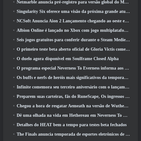
Netmarble anuncia pré-registro para versão global do MMORPG de ficção científica RF Online Next
Singularity Six oferece uma visão da próxima grande atualização de Palia, The Royal Highlands
NCSoft Anuncia Aion 2 Lançamento chegando ao oeste este ano
Albion Online é lançado no Xbox com jogo multiplataforma completo
Seis jogos gratuitos para conferir durante o Steam Medieval Fest
O primeiro teste beta aberto oficial de Gloria Victis começa hoje
O duelo agora disponível em Soulframe Closed Alpha
O programa especial Neverness To Everness informa aos jogadores o que esperar dos lançamentos
Os buffs e nerfs de heróis mais significativos da temporada 7.5
Infinite comemora seu terceiro aniversário com o lançamento do SS12 Lunaria hoje
Preparem suas carteiras, fãs do RuneScape, Os ingressos para o RuneFest estão prestes a ser colocados à venda
Chegou a hora de resgatar Aemeath na versão de Wuthering Waves 3.3 Atualizar
Dê uma olhada na vida em Hethereau em Neverness To Everness, vídeo de pré-visualização do jogo de lançamento
Detalhes do HEAT bem a tempo para testes beta fechados
The Finals anuncia temporada de esportes eletrônicos de US$ 200 mil