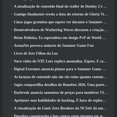
A atualização de conteúdo final do trailer de Destiny 2 é um grito de guerra
Gamigo finalmente revela a data do retorno de Gloria Victis, Será que sobreviverá na segunda vez?
Cinco jogos gratuitos que espero ver durante o Summer Game Fest
Desenvolvedores de Wuthering Waves discutem a criação da sequência de batalha Lahai-Roi Mech
Brian Holinka, Ex-especialista em design PvP de World Of Warcraft, Junta-se à equipe MMO de League Of Legends
ArenaNet provoca anúncio do Summer Game Fest
Livro de Arte Filhos da Luz
Novo vídeo do NTE Lore explica anomalias, Espere, E como uma organização ‘secreta’ rastreia tudo
Digital Extremes anuncia planos para o Summer Game Fest
As lacunas de conteúdo não são tão ruins quanto costumavam ser
Jagex compartilha detalhes do Runefest 2026, Uma parte da comemoração do 25º aniversário do RuneScape IP
Daybreak anuncia aumentos de preços para membros VIP do Lord Of The Rings Online
Aprimore suas habilidades de hacking, É hora de explorar a cidade noturna em ondas uivantes
A visualização do Limit Zero Breakers da NCSoft dá uma ideia do que esperar do próximo teste do prólogo
Descubra conspirações e lute contra gatos gigantes em seu tempo de inatividade na última atualização de Where Winds Meet