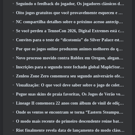
Seguindo o feedback do jogador, Os jogadores clássicos de League Of Legends não terão que pagar por skins clássicas
Oito jogos gratuitos que você provavelmente esqueceu e que fazem parte do Steam’s Train Fest
NC compartilha detalhes sobre o próximo acesso antecipado do Aion 2
Se você perdeu a TennoCon 2026, Digital Extremes está compartilhando todos os painéis
Convites para o teste de “dicotomia” do Silver Palace estão sendo enviados
Por que os jogos online produzem animes melhores do que os jogos de anime
Novo processo movido contra Roblox em Oregon, alegando incidente com cuidados infantis
Inscrições para o segundo teste fechado global MapleStory Classic World
Zenless Zone Zero comemora seu segundo aniversário oferecendo aos jogadores a escolha de um agente S-Rank gratuito
Visualização: O que você deve saber sobre o jogo de coleta de criaturas da HoYoverse, Honkai: Link Alma
Pegue suas skins de praia favoritas, Os Jogos de Verão voltaram ao Overwatch
Lineage II comemora 22 anos com álbum de vinil de edição de colecionador
Onde os ventos se encontram se torna “Eastern Steampunk” na versão 2.0
O modo mais recente do primeiro descendente reúne batalhas difíceis de interceptação de vazio e as profundezas
Riot finalmente revela data de lançamento do modo clássico de League Of Legends