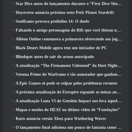
Star Dive antes do lançamento durante o “First Dive Show”
Hoyoverse anuncia próximo teste Petit Planet Stardrift
Soulframe provoca prelúdios 14: O duelo
Faltando o antigo personagem do Rift que você deixou no servidor morto? Gamigo tem uma solução para isso
Albion Online comemora a primavera oferecendo aos jogadores uma linda montaria de coelhinho
Black Desert Mobile agora tem um iniciador de PC
Blindspot antes de sair do acesso antecipado
A atualização “The Firmament Unbound” do Duet Night Abyss encerra o enredo de Huaxu
Voruna Prime do Warframe é tão assustador que ganhou seu próprio trailer da Red Band
A Epic Games só pode se culpar pelos problemas recentes
A próxima atualização do Eterspire expande as minas anãs e oferece uma revisão completa do combate aos chefes
A atualização Luna VI do Genshin Impact nos leva àquele lugar sobre o qual Mondstadt continua falando, mas nunca vimos
Mapas e modos do HEAT no último vídeo de “Fundações”
Kuro anuncia versão Xbox para Wuthering Waves
O lançamento final adiciona um pouco de fantasia como temporada 10 Lançamentos