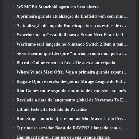
5v5 MOBA Stonehold agora em beta aberto
A primeira grande atualização do Endfield vem com muitas otimizações
A atualização de hoje do RuneScape torna os estilos de combate originais do MMORPG mais fáceis de aprender
Experimentei o Crystalfall para o Steam Next Fest e foi isso que aprendi
Warframe será lançado no Nintendo Switch 2 Bem a tempo para a próxima grande atualização, O Shadowgrapher
Se você sentiu que Eterspire “funciona como uma porcaria”, O diretor criativo diz que isso não acontece mais
Bitcraft Online entra em fase 2 De acesso antecipado
Where Winds Meet Offer Veja a primeira grande expansão na transmissão ao vivo Hexi
Resgate Djinn e receba desejos na Mirage League do Path Of Exile
Riot Games emite segundo conjunto de demissões este mês
Revelada a data de lançamento global de Neverness To Everness
Último teste alfa fechado do Paradise
RuneScape anuncia ajustes no modelo de associação Premier para levar em conta as mudanças recentes no MMORPG
O primeiro servidor Boost do RAVEN2 é lançado com a atualização de hoje
Highguard mirou, mas perdeu sua grande chance