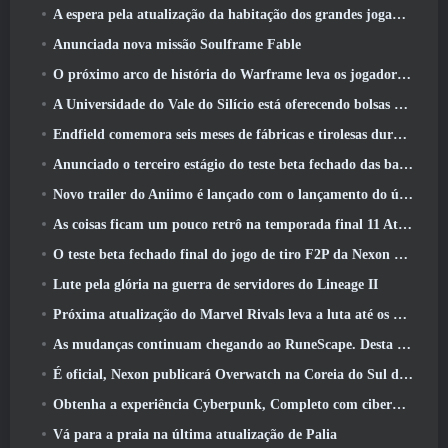
A espera pela atualização da habitação dos grandes jogadores do RuneScape acabou
Anunciada nova missão Soulframe Fable
O próximo arco de história do Warframe leva os jogadores a um novo mapa estelar, O Sistema Tau
A Universidade do Vale do Silício está oferecendo bolsas de estudo para jogos e alguns dos requisitos são interessantes
Endfield comemora seis meses de fábricas e tirolesas durante sua próxima atualização
Anunciado o terceiro estágio do teste beta fechado das batalhas de infantaria do War Thunder
Novo trailer do Aniimo é lançado com o lançamento do último teste beta fechado
As coisas ficam um pouco retrô na temporada final 11 Atualizar
O teste beta fechado final do jogo de tiro F2P da Nexon Sudden Attack Zero Point começou hoje
Lute pela glória na guerra de servidores do Lineage II
Próxima atualização do Marvel Rivals leva a luta até os deuses
As mudanças continuam chegando ao RuneScape. Desta vez é a habitação do jogador
É oficial, Nexon publicará Overwatch na Coreia do Sul daqui para frente
Obtenha a experiência Cyberpunk, Completo com ciberpsicose, No próximo evento de crossover do Apex Legends
Vá para a praia na última atualização de Palia