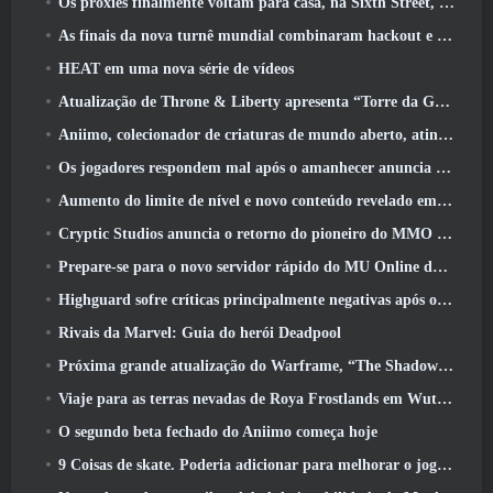
Os proxies finalmente voltam para casa, na Sixth Street, na versão Zenless Zone Zero 2.6 Atualizar
As finais da nova turnê mundial combinaram hackout e lasers orbitais
HEAT em uma nova série de vídeos
Atualização de Throne & Liberty apresenta “Torre da Ganância” gerada aleatoriamente
Aniimo, colecionador de criaturas de mundo aberto, atinge as notas certas
Os jogadores respondem mal após o amanhecer anuncia planos para pular roteiros para EverQuest e EQ2
Aumento do limite de nível e novo conteúdo revelado em Phantasy Star Online 2: Fluxo de onda de título NGS
Cryptic Studios anuncia o retorno do pioneiro do MMO Jack Emmert como CEO
Prepare-se para o novo servidor rápido do MU Online durante o pré-evento
Highguard sofre críticas principalmente negativas após o lançamento
Rivais da Marvel: Guia do herói Deadpool
Próxima grande atualização do Warframe, “The Shadowgrapher” chegará em março
Viaje para as terras nevadas de Roya Frostlands em Wuthering Waves, próxima versão 3.1
O segundo beta fechado do Aniimo começa hoje
9 Coisas de skate. Poderia adicionar para melhorar o jogo em 2026