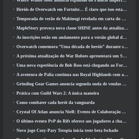
Where Winds Meet anuncia expansão do Palácio Imperial e compartilha um roteiro de conteúdo “massivo”
Heróis de Overwatch em Fortnite… É claro que isso estava prestes a acontecer
Temporada de verão de Mabinogi revelada em carta do produtor
MapleStory provoca nova classe SHINE antes da atualização de junho
As inscrições estão em andamento para a versão global do ‘Teste de Prólogo’ Limit Zero Breakers da NCSoft
Overwatch comemora “Uma década de heróis” durante seu 10º aniversário
A próxima atualização do War Robots apresentará um Sniper inspirado em Lovecraft
Uma nova experiência de Bob Ross está chegando ao Fortnite
A aventura de Palia continua nas Royal Highlands com a atualização de hoje
Grinding Gear Games anuncia segunda onda de vendas de ingressos ExileCon
Prática com Guild Wars 2: A única maneira
Como combater cada herói da vanguarda
Crystal Of Atlan anuncia NieR: Evento de Colaboração Automata
O último evento PvP do Rift oferece aos jogadores a chance de ganhar até 4000 Créditos e um novo título
Novo jogo Cozy-Pary Totopia inicia teste beta fechado