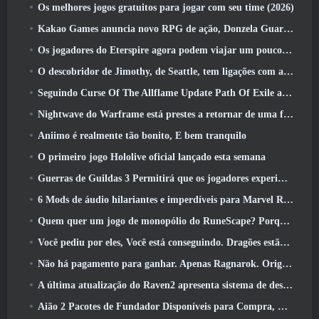
Os melhores jogos gratuitos para jogar com seu time (2026)
Kakao Games anuncia novo RPG de ação, Donzela Guardiã
Os jogadores do Eterspire agora podem viajar um pouco no tempo… como um deleite
O descobridor de Jimothy, de Seattle, tem ligações com a ArenaNet, Então é claro que eles estão adicionando isso ao Guild Wars 2
Seguindo Curse Of The Allflame Update Path Of Exile anuncia várias mudanças com base no feedback
Nightwave do Warframe está prestes a retornar de uma forma chocante
Aniimo é realmente tão bonito, E bem tranquilo
O primeiro jogo Hololive oficial lançado esta semana
Guerras de Guildas 3 Permitirá que os jogadores experimentem o mundo de Tyria antes que os Elder Dragons acordem
6 Mods de áudio hilariantes e imperdíveis para Marvel Rivals
Quem quer um jogo de monopólio do RuneScape? Porque um está a caminho
Você pediu por eles, Você está conseguindo. Dragões estão chegando a Albion Online
Não há pagamento para ganhar. Apenas Ragnarok. Origin Classic é lançado em julho 23
A última atualização do Raven2 apresenta sistema de despertar de habilidades, Oferecendo aos jogadores mais maneiras de aprimorar suas habilidades
Aião 2 Pacotes de Fundador Disponíveis para Compra, Completo com cinco dias de acesso antecipado