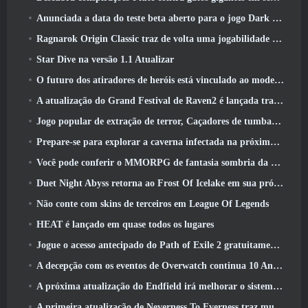
Anunciada a data do teste beta aberto para o jogo Dark Fantasy Extraction, Caçador da Névoa
Ragnarok Origin Classic traz de volta uma jogabilidade justa de MMORPG e CBT abre em junho 4
Star Dive na versão 1.1 Atualizar
O futuro dos atiradores de heróis está vinculado ao modelo de serviço ao vivo F2P?
A atualização do Grand Festival de Raven2 é lançada trazendo consigo a nova classe Warlord
Jogo popular de extração de terror, Caçadores de tumbas, Lançamentos no Ocidente
Prepare-se para explorar a caverna infectada na próxima atualização do Eterspire
Você pode conferir o MMORPG de fantasia sombria da Nexon, Embers Of The Uncrown, durante o Steam Next Fest
Duet Night Abyss retorna ao Frost Of Icelake em sua próxima atualização Steampunk
Não conte com skins de terceiros em League Of Legends
HEAT é lançado em quase todos os lugares
Jogue o acesso antecipado do Path of Exile 2 gratuitamente neste fim de semana
A decepção com os eventos de Overwatch continua 10 Aniversário do ano
A próxima atualização do Endfield irá melhorar o sistema de fábrica
A primeira atualização de Neverness To Everness traz muito para a mesa