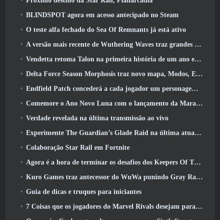
Próximo destino da Star Rail, Planarcádia
BLINDSPOT agora em acesso antecipado no Steam
O teste alfa fechado do Sea Of Remnants já está ativo
A versão mais recente de Wuthering Waves traz grandes quedas de conhecimento e mudanças na qualidade de vida
Vendetta retoma Talon na primeira história de um ano em Overwatch (Não “2”, A Blizzard está abandonando isso)
Delta Force Season Morphosis traz novo mapa, Modos, E melhorias solicitadas pelos jogadores
Endfield Patch concederá a cada jogador um personagem seis estrelas grátis de sua escolha
Comemore o Ano Novo Luna com o lançamento da Maravilha de Inverno de Palia: Atualização de Ano Novo de Riffrocin
Verdade revelada na última transmissão ao vivo
Experimente The Guardian’s Glade Raid na última atualização de Guild Wars 2 começando hoje
Colaboração Star Rail em Fortnite
Agora é a hora de terminar os desafios dos Keepers Of The Flame no Path Of Exile durante o Legacy Of Phrecia
Kuro Games traz antecessor do WuWa punindo Gray Raven para o Steam
Guia de dicas e truques para iniciantes
7 Coisas que os jogadores do Marvel Rivals desejam para o jogo 2026