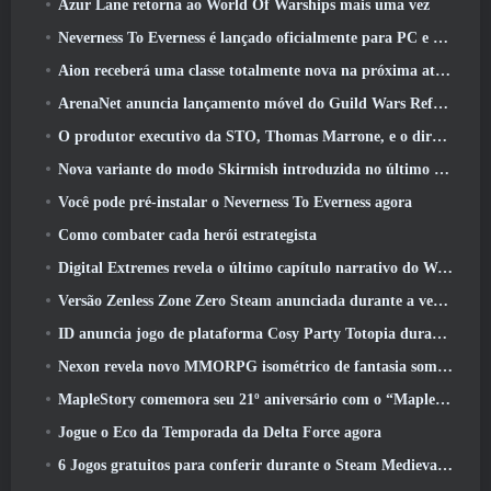
Azur Lane retorna ao World Of Warships mais uma vez
Neverness To Everness é lançado oficialmente para PC e consoles
Aion receberá uma classe totalmente nova na próxima atualização do Dread Blade
ArenaNet anuncia lançamento móvel do Guild Wars Reforged
O produtor executivo da STO, Thomas Marrone, e o diretor criativo da Neverwinter, Randy Mosiondz, discutem os jogos e o futuro do Cryptic
Nova variante do modo Skirmish introduzida no último ato de Valorant
Você pode pré-instalar o Neverness To Everness agora
Como combater cada herói estrategista
Digital Extremes revela o último capítulo narrativo do Warframe com novos curtas de anime
Versão Zenless Zone Zero Steam anunciada durante a versão 2.8 Programa Especial
ID anuncia jogo de plataforma Cosy Party Totopia durante o Xbox Showcase, Começa o recrutamento beta
Nexon revela novo MMORPG isométrico de fantasia sombria, Brasas dos sem coroa
MapleStory comemora seu 21º aniversário com o “Maple University Event”
Jogue o Eco da Temporada da Delta Force agora
6 Jogos gratuitos para conferir durante o Steam Medieval Fest