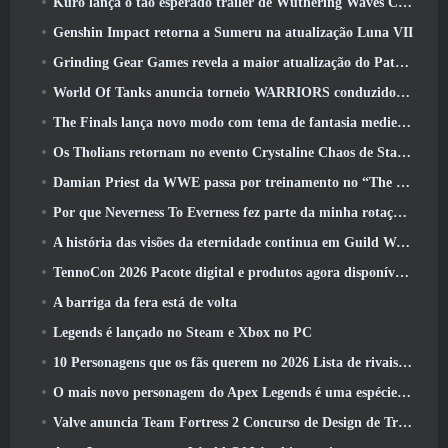
Kuro lança o tão esperado trailer de Wuthering Waves Cyberpunk: Crossover de Edgerunners
Genshin Impact retorna a Sumeru na atualização Luna VII
Grinding Gear Games revela a maior atualização do Path Of Exile II até agora, Retorno dos Antigos
World Of Tanks anuncia torneio WARRIORS conduzido pela comunidade
The Finals lança novo modo com tema de fantasia medieval ‘Dragon’s Claim’
Os Tholians retornam no evento Crystaline Chaos de Star Trek Online
Damian Priest da WWE passa por treinamento no “The Loot Camp” no trailer de ação ao vivo do Burst Fest da Delta Force
Por que Neverness To Everness fez parte da minha rotação, Por agora
A história das visões da eternidade continua em Guild Wars 2 Próxima semana
TennoCon 2026 Pacote digital e produtos agora disponíveis para compra
A barriga da fera está de volta
Legends é lançado no Steam e Xbox no PC
10 Personagens que os fãs querem no 2026 Lista de rivais da Marvel com maior probabilidade e qual a probabilidade de eles acontecerem
O mais novo personagem do Apex Legends é uma espécie de demônio da velocidade
Valve anuncia Team Fortress 2 Concurso de Design de Troféu ÜBERFEST