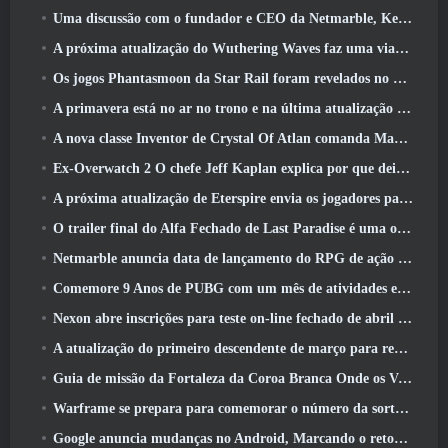
Uma discussão com o fundador e CEO da Netmarble, Ken Kim, sobre a MONGIL: Mergulho nas Estrelas
A próxima atualização do Wuthering Waves faz uma viagem ao “lado negro”
Os jogos Phantasmoon da Star Rail foram revelados no 4.1 Programa Especial
A primavera está no ar no trono e na última atualização do Liberty
A nova classe Inventor de Crystal Of Atlan comanda Magitech Mechs em batalha
Ex-Overwatch 2 O chefe Jeff Kaplan explica por que deixou a Blizzard
A próxima atualização de Eterspire envia os jogadores para as minas anãs
O trailer final do Alfa Fechado de Last Paradise é uma obra de arte pequena, mas aterrorizante
Netmarble anuncia data de lançamento do RPG de ação para domar monstros Mongil: Mergulho nas Estrelas
Comemore 9 Anos de PUBG com um mês de atividades especiais
Nexon abre inscrições para teste on-line fechado de abril do MapleStory Classic World
A atualização do primeiro descendente de março para reequilibrar Sharen e também introduzir novo conteúdo
Guia de missão da Fortaleza da Coroa Branca Onde os Ventos Encontram
Warframe se prepara para comemorar o número da sorte 13 Com eventos de aniversário
Google anuncia mudanças no Android, Marcando o retorno do Fortnite à Play Store