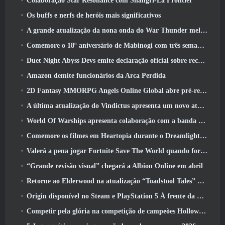
Colaboração Star Resonance com Shangri-La Frontier
Os buffs e nerfs de heróis mais significativos
A grande atualização da nona onda do War Thunder melhora a aparência das batalhas navais com visuais aquáticos aprimorados
Comemore o 18º aniversário de Mabinogi com três semanas de eventos e recompensas
Duet Night Abyss Devs emite declaração oficial sobre recente incidente de malware após atualização do jogo
Amazon demite funcionários da Arca Perdida
2D Fantasy MMORPG Angels Online Global abre pré-registro
A última atualização do Vindictus apresenta um novo ataque onde os jogadores enfrentarão o Guardião de Caliburn
World Of Warships apresenta colaboração com a banda sueca de heavy metal Sabaton
Comemore os filmes em Heartopia durante o Dreamlight Cinematics Festival
Valerá a pena jogar Fortnite Save The World quando for grátis?
“Grande revisão visual” chegará a Albion Online em abril
Retorne ao Elderwood na atualização “Toadstool Tales” de Palia
Origin disponível no Steam e PlayStation 5 À frente da marcha 23 Lançar
Competir pela glória na competição de campeões Hollow de New Eridu na próxima atualização do Zenless Zone Zero