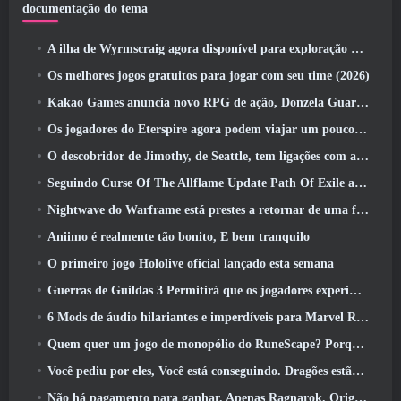
documentação do tema
A ilha de Wyrmscraig agora disponível para exploração no RuneScape da velha escola
Os melhores jogos gratuitos para jogar com seu time (2026)
Kakao Games anuncia novo RPG de ação, Donzela Guardiã
Os jogadores do Eterspire agora podem viajar um pouco no tempo… como um deleite
O descobridor de Jimothy, de Seattle, tem ligações com a ArenaNet, Então é claro que eles estão adicionando isso ao Guild Wars 2
Seguindo Curse Of The Allflame Update Path Of Exile anuncia várias mudanças com base no feedback
Nightwave do Warframe está prestes a retornar de uma forma chocante
Aniimo é realmente tão bonito, E bem tranquilo
O primeiro jogo Hololive oficial lançado esta semana
Guerras de Guildas 3 Permitirá que os jogadores experimentem o mundo de Tyria antes que os Elder Dragons acordem
6 Mods de áudio hilariantes e imperdíveis para Marvel Rivals
Quem quer um jogo de monopólio do RuneScape? Porque um está a caminho
Você pediu por eles, Você está conseguindo. Dragões estão chegando a Albion Online
Não há pagamento para ganhar. Apenas Ragnarok. Origin Classic é lançado em julho 23