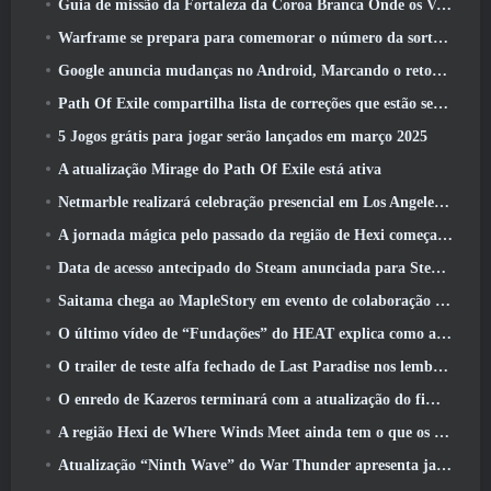
Guia de missão da Fortaleza da Coroa Branca Onde os Ventos Encontram
Warframe se prepara para comemorar o número da sorte 13 Com eventos de aniversário
Google anuncia mudanças no Android, Marcando o retorno do Fortnite à Play Store
Path Of Exile compartilha lista de correções que estão sendo trabalhadas após o lançamento do Mirage
5 Jogos grátis para jogar serão lançados em março 2025
A atualização Mirage do Path Of Exile está ativa
Netmarble realizará celebração presencial em Los Angeles. Antes dos Sete Pecados Capitais: Lançamento de origem
A jornada mágica pelo passado da região de Hexi começa onde os ventos se encontram hoje
Data de acesso antecipado do Steam anunciada para Steampunk ARPG Crystalfall
Saitama chega ao MapleStory em evento de colaboração One-Punch Man
O último vídeo de “Fundações” do HEAT explica como agentes e tanques trabalham juntos
O trailer de teste alfa fechado de Last Paradise nos lembra como é realmente sobreviver ao apocalipse zumbi
O enredo de Kazeros terminará com a atualização do fim do abismo de Lost Ark
A região Hexi de Where Winds Meet ainda tem o que os jogadores amam, ao mesmo tempo que é uma experiência única
Atualização “Ninth Wave” do War Thunder apresenta jatos Rank IX