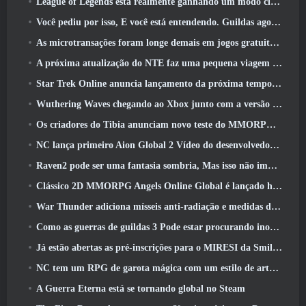
League of Legends está realmente ganhando um modo clássico
Você pediu por isso, E você está entendendo. Guildas agora estão disponíveis em Eterspire
As microtransações foram longe demais em jogos gratuitos?
A próxima atualização do NTE faz uma pequena viagem paralela a um jogo de mesa de fantasia
Star Trek Online anuncia lançamento da próxima temporada “Undiscovered”
Wuthering Waves chegando ao Xbox junto com a versão 3.5 Atualizar
Os criadores do Tibia anunciam novo teste do MMORPG de zumbis da velha escola, Persistir on-line
NC lança primeiro Aion Global 2 Vídeo do desenvolvedor, Compartilhando detalhes sobre o jogo
Raven2 pode ser uma fantasia sombria, Mas isso não impede a diversão do verão
Clássico 2D MMORPG Angels Online Global é lançado hoje
War Thunder adiciona mísseis anti-radiação e medidas de suporte eletrônico na atualização da cavalaria pesada
Como as guerras de guildas 3 Pode estar procurando inovar no espaço MMO
Já estão abertas as pré-inscrições para o MIRESI da Smilegate: Futuro Invisível
NC tem um RPG de garota mágica com um estilo de arte inspirado em anime dos anos 90 em desenvolvimento
A Guerra Eterna está se tornando global no Steam