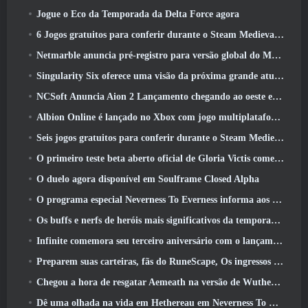
Jogue o Eco da Temporada da Delta Force agora
6 Jogos gratuitos para conferir durante o Steam Medieval Fest
Netmarble anuncia pré-registro para versão global do MMORPG de ficção científica RF Online Next
Singularity Six oferece uma visão da próxima grande atualização de Palia, The Royal Highlands
NCSoft Anuncia Aion 2 Lançamento chegando ao oeste este ano
Albion Online é lançado no Xbox com jogo multiplataforma completo
Seis jogos gratuitos para conferir durante o Steam Medieval Fest
O primeiro teste beta aberto oficial de Gloria Victis começa hoje
O duelo agora disponível em Soulframe Closed Alpha
O programa especial Neverness To Everness informa aos jogadores o que esperar dos lançamentos
Os buffs e nerfs de heróis mais significativos da temporada 7.5
Infinite comemora seu terceiro aniversário com o lançamento do SS12 Lunaria hoje
Preparem suas carteiras, fãs do RuneScape, Os ingressos para o RuneFest estão prestes a ser colocados à venda
Chegou a hora de resgatar Aemeath na versão de Wuthering Waves 3.3 Atualizar
Dê uma olhada na vida em Hethereau em Neverness To Everness, vídeo de pré-visualização do jogo de lançamento