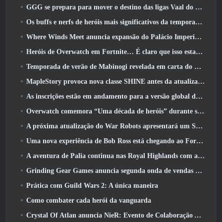
GGG se prepara para mover o destino das ligas Vaal do Path Of Exile 2 antes do lançamento do Return Of The Ancients
Os buffs e nerfs de heróis mais significativos da temporada 8
Where Winds Meet anuncia expansão do Palácio Imperial e compartilha um roteiro de conteúdo “massivo”
Heróis de Overwatch em Fortnite… É claro que isso estava prestes a acontecer
Temporada de verão de Mabinogi revelada em carta do produtor
MapleStory provoca nova classe SHINE antes da atualização de junho
As inscrições estão em andamento para a versão global do ‘Teste de Prólogo’ Limit Zero Breakers da NCSoft
Overwatch comemora “Uma década de heróis” durante seu 10º aniversário
A próxima atualização do War Robots apresentará um Sniper inspirado em Lovecraft
Uma nova experiência de Bob Ross está chegando ao Fortnite
A aventura de Palia continua nas Royal Highlands com a atualização de hoje
Grinding Gear Games anuncia segunda onda de vendas de ingressos ExileCon
Prática com Guild Wars 2: A única maneira
Como combater cada herói da vanguarda
Crystal Of Atlan anuncia NieR: Evento de Colaboração Automata