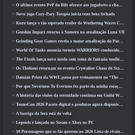
O último evento PvP do Rift oferece aos jogadores a chance de ganhar até 4000 Créditos e um novo título
Novo jogo Cozy-Pary Totopia inicia teste beta fechado
Kuro lança o tão esperado trailer de Wuthering Waves Cyberpunk: Crossover de Edgerunners
Genshin Impact retorna a Sumeru na atualização Luna VII
Grinding Gear Games revela a maior atualização do Path Of Exile II até agora, Retorno dos Antigos
World Of Tanks anuncia torneio WARRIORS conduzido pela comunidade
The Finals lança novo modo com tema de fantasia medieval ‘Dragon’s Claim’
Os Tholians retornam no evento Crystaline Chaos de Star Trek Online
Damian Priest da WWE passa por treinamento no “The Loot Camp” no trailer de ação ao vivo do Burst Fest da Delta Force
Por que Neverness To Everness fez parte da minha rotação, Por agora
A história das visões da eternidade continua em Guild Wars 2 Próxima semana
TennoCon 2026 Pacote digital e produtos agora disponíveis para compra
A barriga da fera está de volta
Legends é lançado no Steam e Xbox no PC
10 Personagens que os fãs querem no 2026 Lista de rivais da Marvel com maior probabilidade e qual a probabilidade de eles acontecerem