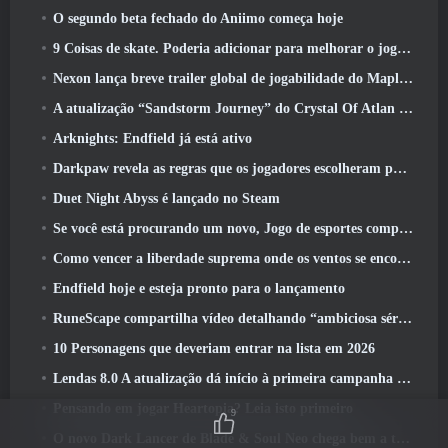
O segundo beta fechado do Aniimo começa hoje
9 Coisas de skate. Poderia adicionar para melhorar o jogo em 2026
Nexon lança breve trailer global de jogabilidade do MapleStory Classic World
A atualização “Sandstorm Journey” do Crystal Of Atlan aumenta o limite de nível para 70
Arknights: Endfield já está ativo
Darkpaw revela as regras que os jogadores escolheram para o próximo servidor Frostreaver do EverQuest
Duet Night Abyss é lançado no Steam
Se você está procurando um novo, Jogo de esportes competitivos, O teste beta fechado do futebol freestyle 2 Está a caminho
Como vencer a liberdade suprema onde os ventos se encontram
Endfield hoje e esteja pronto para o lançamento
RuneScape compartilha vídeo detalhando “ambiciosa série de atualizações de conteúdo”
10 Personagens que deveriam entrar na lista em 2026
Lendas 8.0 A atualização dá início à primeira campanha de 2026
Pensando em jogar Heartopia? Leia isto primeiro
9
O novo Dark Lancer de Blade & Soul Neo chega bem a tempo para o primeiro aniversário