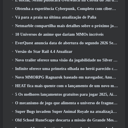
É oficial, Nexon publicará Overwatch na Coreia do Sul daqui para frente
Obtenha a experiência Cyberpunk, Completo com ciberpsicose, No próximo evento de crossover do Apex Legends
Vá para a praia na última atualização de Palia
Netmarble compartilha mais detalhes sobre o próximo jogo de nivelamento solo, Nivelamento Solo: KARMA na Anime Expo
10 Universos de anime que dariam MMOs incríveis
EverQuest anuncia data de abertura do segundo 2026 Servidor de expansão bloqueado por tempo
Versão do Star Rail 4.4 Atualizar
Novo trailer oferece uma visão da jogabilidade no Silver Palace
Infinite oferece uma primeira olhada no herói parecido com uma sereia chegando no SS13: Pós-luz
Novo MMORPG Ragnarok baseado em navegador, Anunciado o Universo Ragnarok
HEAT fica mais quente com o lançamento de um novo mapa do deserto
5 Os melhores lançamentos gratuitos para jogar 2025, Ainda vale a pena jogar 2026?
O mecanismo de jogo que alimenta o universo de fragmentos únicos do Eve Online agora é de código aberto
Super Bugs invadem Super Animal Royale na atualização ‘Super Natural’
Old School RuneScape descarta a missão do Grande Mestre ‘The Blood Moon Rises’, Encerrando uma missão de 20 anos