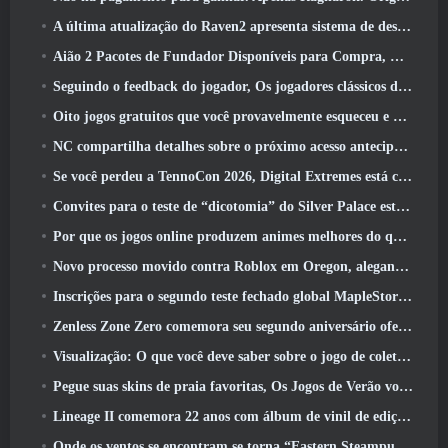
A última atualização do Raven2 apresenta sistema de despertar de habilidades, Oferecendo aos jogadores mais maneiras de aprimorar suas habilidades
Aião 2 Pacotes de Fundador Disponíveis para Compra, Completo com cinco dias de acesso antecipado
Seguindo o feedback do jogador, Os jogadores clássicos de League Of Legends não terão que pagar por skins clássicas
Oito jogos gratuitos que você provavelmente esqueceu e que fazem parte do Steam’s Train Fest
NC compartilha detalhes sobre o próximo acesso antecipado do Aion 2
Se você perdeu a TennoCon 2026, Digital Extremes está compartilhando todos os painéis
Convites para o teste de “dicotomia” do Silver Palace estão sendo enviados
Por que os jogos online produzem animes melhores do que os jogos de anime
Novo processo movido contra Roblox em Oregon, alegando incidente com cuidados infantis
Inscrições para o segundo teste fechado global MapleStory Classic World
Zenless Zone Zero comemora seu segundo aniversário oferecendo aos jogadores a escolha de um agente S-Rank gratuito
Visualização: O que você deve saber sobre o jogo de coleta de criaturas da HoYoverse, Honkai: Link Alma
Pegue suas skins de praia favoritas, Os Jogos de Verão voltaram ao Overwatch
Lineage II comemora 22 anos com álbum de vinil de edição de colecionador
Onde os ventos se encontram se torna “Eastern Steampunk” na versão 2.0