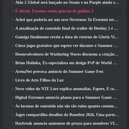
Aião 2 Global será lançado no Steam e no Purple ainda este ano
É oficial, Estamos tendo guerras de guildas 3
Achei que poderia ser um erro Neverness To Everness ter o evento Porsche Collab Gacha tão cedo, Mas eu estava errado
A atualização de conteúdo final do trailer de Destiny 2 é um grito de guerra
Gamigo finalmente revela a data do retorno de Gloria Victis, Será que sobreviverá na segunda vez?
Cinco jogos gratuitos que espero ver durante o Summer Game Fest
Desenvolvedores de Wuthering Waves discutem a criação da sequência de batalha Lahai-Roi Mech
Brian Holinka, Ex-especialista em design PvP de World Of Warcraft, Junta-se à equipe MMO de League Of Legends
ArenaNet provoca anúncio do Summer Game Fest
Livro de Arte Filhos da Luz
Novo vídeo do NTE Lore explica anomalias, Espere, E como uma organização ‘secreta’ rastreia tudo
Digital Extremes anuncia planos para o Summer Game Fest
As lacunas de conteúdo não são tão ruins quanto costumavam ser
Jagex compartilha detalhes do Runefest 2026, Uma parte da comemoração do 25º aniversário do RuneScape IP
Daybreak anuncia aumentos de preços para membros VIP do Lord Of The Rings Online