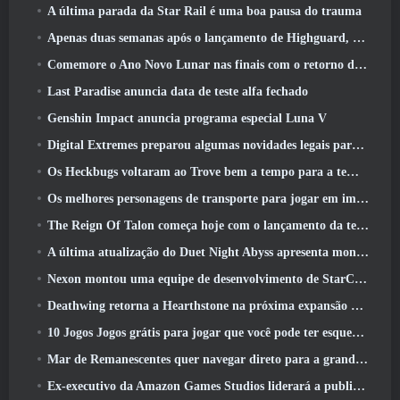
A última parada da Star Rail é uma boa pausa do trauma
Apenas duas semanas após o lançamento de Highguard, Wildlight Entertainment anuncia demissões
Comemore o Ano Novo Lunar nas finais com o retorno do ‘Modo Bank It’
Last Paradise anuncia data de teste alfa fechado
Genshin Impact anuncia programa especial Luna V
Digital Extremes preparou algumas novidades legais para comemorar o ano novo lunar no Warframe
Os Heckbugs voltaram ao Trove bem a tempo para a temporada do amor
Os melhores personagens de transporte para jogar em impasse
The Reign Of Talon começa hoje com o lançamento da temporada Overwatch 1: Conquista
A última atualização do Duet Night Abyss apresenta montagens
Nexon montou uma equipe de desenvolvimento de StarCraft Shooter de acordo com relatório do canal coreano
Deathwing retorna a Hearthstone na próxima expansão do Cataclismo
10 Jogos Jogos grátis para jogar que você pode ter esquecido que estão participando do PvP Fest do Steam
Mar de Remanescentes quer navegar direto para a grandeza
Ex-executivo da Amazon Games Studios liderará a publicação ocidental da Aion 2