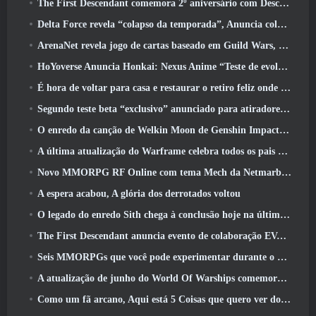
The First Descendant comemora 2º aniversário com Descendant Fest 2026 Fluxo
Delta Force revela “colapso da temporada”, Anuncia colaboração Rainbow Six Siege
ArenaNet revela jogo de cartas baseado em Guild Wars, Enevoado
HoYoverse Anuncia Honkai: Nexus Anime “Teste de evolução”
É hora de voltar para casa e restaurar o retiro feliz onde os ventos se encontram
Segundo teste beta “exclusivo” anunciado para atiradores de sobrevivência em equipe
O enredo da canção de Welkin Moon de Genshin Impact chega ao fim.. Na lua
A última atualização do Warframe celebra todos os pais do espaço
Novo MMORPG RF Online com tema Mech da Netmarble será lançado globalmente
A espera acabou, A glória dos derrotados voltou
O legado do enredo Sith chega à conclusão hoje na última atualização do SWTOR
The First Descendant anuncia evento de colaboração EVANGELION
Seis MMORPGs que você pode experimentar durante o Steam Next Fest
A atualização de junho do World Of Warships comemora o Dia da Independência dos EUA com uma nova campanha narrativa
Como um fã arcano, Aqui está 5 Coisas que quero ver do MMO Riot