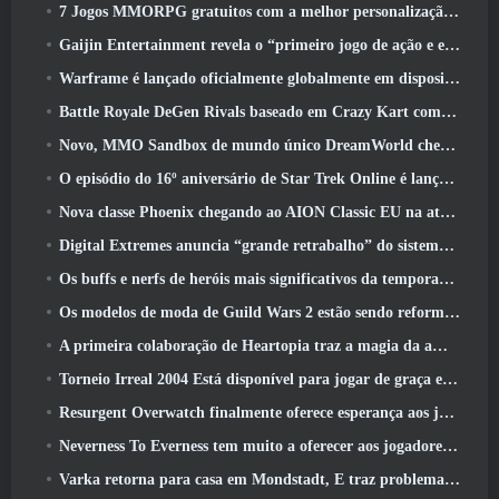
7 Jogos MMORPG gratuitos com a melhor personalização de personagens
Gaijin Entertainment revela o “primeiro jogo de ação e extração espacial” Star Wrath
Warframe é lançado oficialmente globalmente em dispositivos Android
Battle Royale DeGen Rivals baseado em Crazy Kart combina todas as coisas que você provavelmente não sabia que queria combinadas
Novo, MMO Sandbox de mundo único DreamWorld chegando ao Steam com acesso antecipado
O episódio do 16º aniversário de Star Trek Online é lançado como parte da atualização de “corrupção”
Nova classe Phoenix chegando ao AION Classic EU na atualização ‘Ignite’
Digital Extremes anuncia “grande retrabalho” do sistema de progressão de jogadores do Soulframe
Os buffs e nerfs de heróis mais significativos da temporada 6.5
Os modelos de moda de Guild Wars 2 estão sendo reformulados com base no feedback dos jogadores
A primeira colaboração de Heartopia traz a magia da amizade de My Little Pony
Torneio Irreal 2004 Está disponível para jogar de graça e a Epic não processará ninguém por isso
Resurgent Overwatch finalmente oferece esperança aos jogadores
Neverness To Everness tem muito a oferecer aos jogadores, Particularmente divertido
Varka retorna para casa em Mondstadt, E traz problemas com ele na atualização Luna V do Genshin Impact