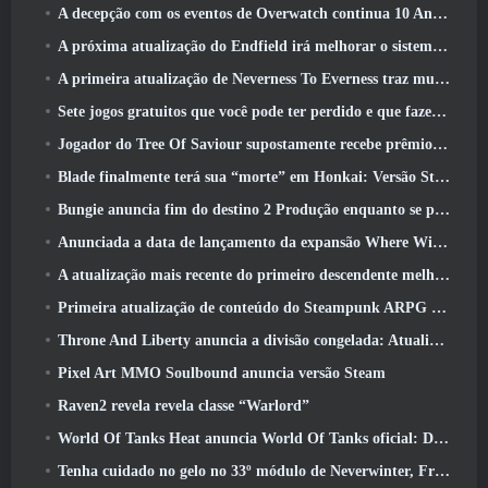
A decepção com os eventos de Overwatch continua 10 Aniversário do ano
A próxima atualização do Endfield irá melhorar o sistema de fábrica
A primeira atualização de Neverness To Everness traz muito para a mesa
Sete jogos gratuitos que você pode ter perdido e que fazem parte do Steam Ocean Fest
Jogador do Tree Of Saviour supostamente recebe prêmio especial por gastar US$ 100 mil no jogo
Blade finalmente terá sua “morte” em Honkai: Versão Star Rail 4.3
Bungie anuncia fim do destino 2 Produção enquanto se preparam para trabalhar em novos projetos
Anunciada a data de lançamento da expansão Where Winds Meet “Imperial Palace”
A atualização mais recente do primeiro descendente melhora o ciclo agrícola e atualiza o modo Onslaught
Primeira atualização de conteúdo do Steampunk ARPG Crystalfall para abordar “principais preocupações dos jogadores”
Throne And Liberty anuncia a divisão congelada: Atualização Nix
Pixel Art MMO Soulbound anuncia versão Steam
Raven2 revela revela classe “Warlord”
World Of Tanks Heat anuncia World Of Tanks oficial: Data de lançamento do HEAT
Tenha cuidado no gelo no 33º módulo de Neverwinter, Frio cortante