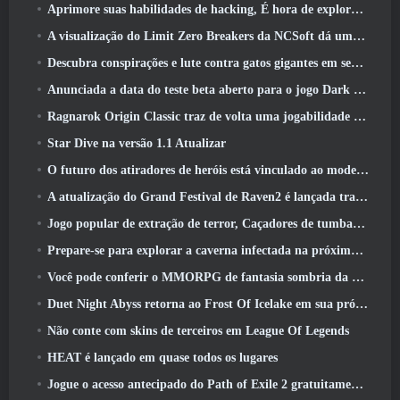
Aprimore suas habilidades de hacking, É hora de explorar a cidade noturna em ondas uivantes
A visualização do Limit Zero Breakers da NCSoft dá uma ideia do que esperar do próximo teste do prólogo
Descubra conspirações e lute contra gatos gigantes em seu tempo de inatividade na última atualização de Where Winds Meet
Anunciada a data do teste beta aberto para o jogo Dark Fantasy Extraction, Caçador da Névoa
Ragnarok Origin Classic traz de volta uma jogabilidade justa de MMORPG e CBT abre em junho 4
Star Dive na versão 1.1 Atualizar
O futuro dos atiradores de heróis está vinculado ao modelo de serviço ao vivo F2P?
A atualização do Grand Festival de Raven2 é lançada trazendo consigo a nova classe Warlord
Jogo popular de extração de terror, Caçadores de tumbas, Lançamentos no Ocidente
Prepare-se para explorar a caverna infectada na próxima atualização do Eterspire
Você pode conferir o MMORPG de fantasia sombria da Nexon, Embers Of The Uncrown, durante o Steam Next Fest
Duet Night Abyss retorna ao Frost Of Icelake em sua próxima atualização Steampunk
Não conte com skins de terceiros em League Of Legends
HEAT é lançado em quase todos os lugares
Jogue o acesso antecipado do Path of Exile 2 gratuitamente neste fim de semana