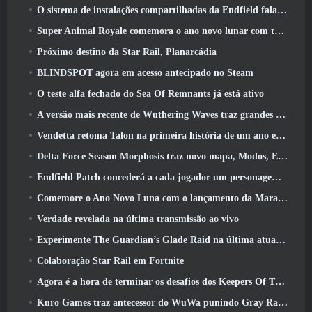
O sistema de instalações compartilhadas da Endfield fala sobre os jogadores
Super Animal Royale comemora o ano novo lunar com três semanas de eventos de super cavalos
Próximo destino da Star Rail, Planarcádia
BLINDSPOT agora em acesso antecipado no Steam
O teste alfa fechado do Sea Of Remnants já está ativo
A versão mais recente de Wuthering Waves traz grandes quedas de conhecimento e mudanças na qualidade de vida
Vendetta retoma Talon na primeira história de um ano em Overwatch (Não “2”, A Blizzard está abandonando isso)
Delta Force Season Morphosis traz novo mapa, Modos, E melhorias solicitadas pelos jogadores
Endfield Patch concederá a cada jogador um personagem seis estrelas grátis de sua escolha
Comemore o Ano Novo Luna com o lançamento da Maravilha de Inverno de Palia: Atualização de Ano Novo de Riffrocin
Verdade revelada na última transmissão ao vivo
Experimente The Guardian’s Glade Raid na última atualização de Guild Wars 2 começando hoje
Colaboração Star Rail em Fortnite
Agora é a hora de terminar os desafios dos Keepers Of The Flame no Path Of Exile durante o Legacy Of Phrecia
Kuro Games traz antecessor do WuWa punindo Gray Raven para o Steam