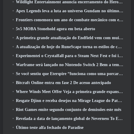
Wildlight Entertainment anuncia encerramento do Hero Shooter Highguard gratuito
Apex Legends leva a luta ao universo Gundam no último evento de crossover
Frontiers comemora um ano de combate mecânico com eventos de aniversário
5v5 MOBA Stonehold agora em beta aberto
A primeira grande atualização do Endfield vem com muitas otimizações
A atualização de hoje do RuneScape torna os estilos de combate originais do MMORPG mais fáceis de aprender
Experimentei o Crystalfall para o Steam Next Fest e foi isso que aprendi
Warframe será lançado no Nintendo Switch 2 Bem a tempo para a próxima grande atualização, O Shadowgrapher
Se você sentiu que Eterspire “funciona como uma porcaria”, O diretor criativo diz que isso não acontece mais
Bitcraft Online entra em fase 2 De acesso antecipado
Where Winds Meet Offer Veja a primeira grande expansão na transmissão ao vivo Hexi
Resgate Djinn e receba desejos na Mirage League do Path Of Exile
Riot Games emite segundo conjunto de demissões este mês
Revelada a data de lançamento global de Neverness To Everness
Último teste alfa fechado do Paradise