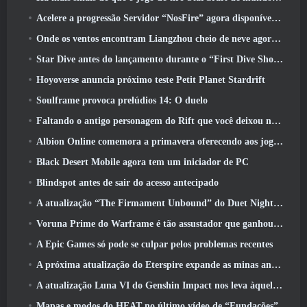
Acelere a progressão Servidor “NosFire” agora disponível no NosTale
Onde os ventos encontram Liangzhou cheio de neve agora disponível com o lançamento da versão 1.5
Star Dive antes do lançamento durante o “First Dive Show”
Hoyoverse anuncia próximo teste Petit Planet Stardrift
Soulframe provoca prelúdios 14: O duelo
Faltando o antigo personagem do Rift que você deixou no servidor morto? Gamigo tem uma solução para isso
Albion Online comemora a primavera oferecendo aos jogadores uma linda montaria de coelhinho
Black Desert Mobile agora tem um iniciador de PC
Blindspot antes de sair do acesso antecipado
A atualização “The Firmament Unbound” do Duet Night Abyss encerra o enredo de Huaxu
Voruna Prime do Warframe é tão assustador que ganhou seu próprio trailer da Red Band
A Epic Games só pode se culpar pelos problemas recentes
A próxima atualização do Eterspire expande as minas anãs e oferece uma revisão completa do combate aos chefes
A atualização Luna VI do Genshin Impact nos leva àquele lugar sobre o qual Mondstadt continua falando, mas nunca vimos
Mapas e modos do HEAT no último vídeo de “Fundações”