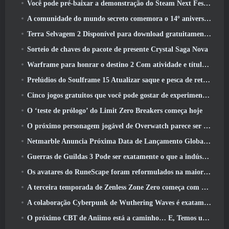
Você pode pré-baixar a demonstração do Steam Next Fest de Embers Of The Uncrowned Tomorrow
A comunidade do mundo secreto comemora o 14º aniversário com um mistério que eles devem resolver juntos
Terra Selvagem 2 Disponível para download gratuitamente (E manter) Por tempo limitado
Sorteio de chaves do pacote de presente Crystal Saga Nova
Warframe para honrar o destino 2 Com atividade e título especiais no jogo
Prelúdios do Soulframe 15 Atualizar saque e pesca de retrabalhos
Cinco jogos gratuitos que você pode gostar de experimentar durante o Bullet Fest
O ‘teste de prólogo’ do Limit Zero Breakers começa hoje
O próximo personagem jogável de Overwatch parece ser um chefe do crime ciborgue sobrecarregado
Netmarble Anuncia Próxima Data de Lançamento Global RF Online
Guerras de Guildas 3 Pode ser exatamente o que a indústria de MMO precisa agora
Os avatares do RuneScape foram reformulados na maior atualização visual do jogo nos últimos dez anos
A terceira temporada de Zenless Zone Zero começa com uma viagem para uma ilha Bangboo no céu, E para a plataforma Steam
A colaboração Cyberpunk de Wuthering Waves é exatamente o que eu quero dos meus eventos de crossover de videogame
O próximo CBT de Aniimo está a caminho… E, Temos uma janela oficial de lançamento