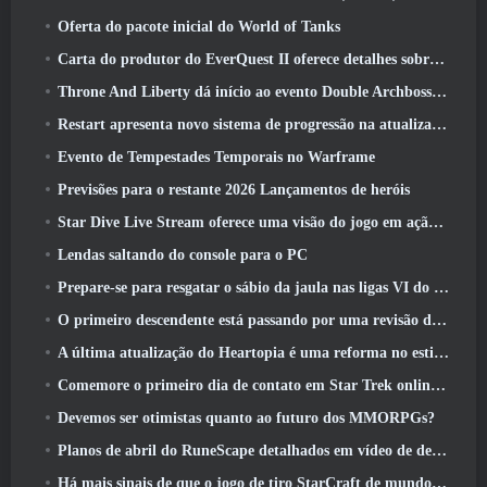
Oferta do pacote inicial do World of Tanks
Carta do produtor do EverQuest II oferece detalhes sobre servidor de expansão bloqueado por tempo
Throne And Liberty dá início ao evento Double Archboss Spawn
Restart apresenta novo sistema de progressão na atualização da temporada SS4
Evento de Tempestades Temporais no Warframe
Previsões para o restante 2026 Lançamentos de heróis
Star Dive Live Stream oferece uma visão do jogo em ação antes do lançamento
Lendas saltando do console para o PC
Prepare-se para resgatar o sábio da jaula nas ligas VI do RuneScape da velha escola: Pactos Demoníacos
O primeiro descendente está passando por uma revisão de acordo com o Dev Stream
A última atualização do Heartopia é uma reforma no estilo Alice no país das maravilhas
Comemore o primeiro dia de contato em Star Trek online e ganhe uma nova versão do Nobel Intel Battlecruiser
Devemos ser otimistas quanto ao futuro dos MMORPGs?
Planos de abril do RuneScape detalhados em vídeo de desenvolvimento
Há mais sinais de que o jogo de tiro StarCraft de mundo aberto pode ser uma coisa real