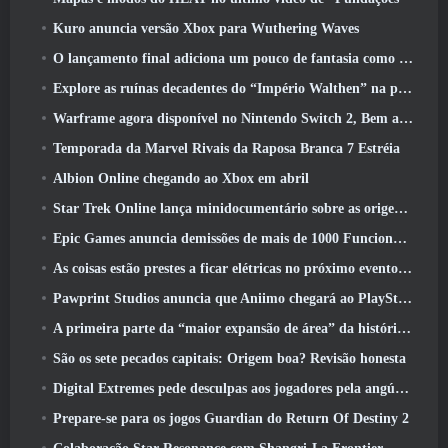
Kuro anuncia versão Xbox para Wuthering Waves
O lançamento final adiciona um pouco de fantasia como temporada 10 Lançamentos
Explore as ruínas decadentes do “Império Walthen” na próxima grande atualização do RAVEN2
Warframe agora disponível no Nintendo Switch 2, Bem a tempo para o lançamento do Shadowgrapher
Temporada da Marvel Rivais da Raposa Branca 7 Estréia
Albion Online chegando ao Xbox em abril
Star Trek Online lança minidocumentário sobre as origens da Federação para comemorar o 16º aniversário
Epic Games anuncia demissões de mais de 1000 Funcionários, Citando “Desaceleração no Engajamento Fortnite”
As coisas estão prestes a ficar elétricas no próximo evento Aftershock do Apex Legends
Pawprint Studios anuncia que Aniimo chegará ao PlayStation 5 E a Epic Games Store nos lançamentos
A primeira parte da “maior expansão de área” da história do RuneScape é lançada hoje
São os sete pecados capitais: Origem boa? Revisão honesta
Digital Extremes pede desculpas aos jogadores pela angústia causada por “convites nefastos” no Warframe
Prepare-se para os jogos Guardian do Return Of Destiny 2