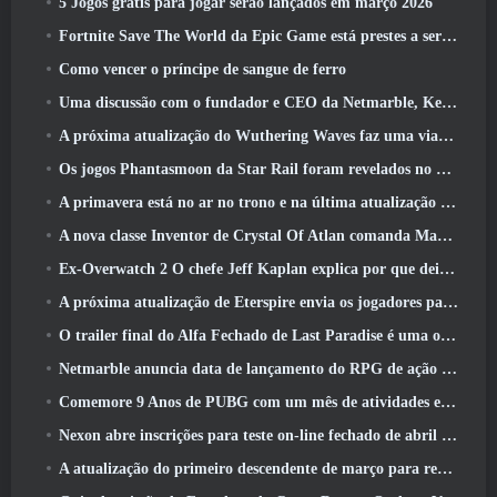
5 Jogos grátis para jogar serão lançados em março 2026
Fortnite Save The World da Epic Game está prestes a ser gratuito para jogar
Como vencer o príncipe de sangue de ferro
Uma discussão com o fundador e CEO da Netmarble, Ken Kim, sobre a MONGIL: Mergulho nas Estrelas
A próxima atualização do Wuthering Waves faz uma viagem ao “lado negro”
Os jogos Phantasmoon da Star Rail foram revelados no 4.1 Programa Especial
A primavera está no ar no trono e na última atualização do Liberty
A nova classe Inventor de Crystal Of Atlan comanda Magitech Mechs em batalha
Ex-Overwatch 2 O chefe Jeff Kaplan explica por que deixou a Blizzard
A próxima atualização de Eterspire envia os jogadores para as minas anãs
O trailer final do Alfa Fechado de Last Paradise é uma obra de arte pequena, mas aterrorizante
Netmarble anuncia data de lançamento do RPG de ação para domar monstros Mongil: Mergulho nas Estrelas
Comemore 9 Anos de PUBG com um mês de atividades especiais
Nexon abre inscrições para teste on-line fechado de abril do MapleStory Classic World
A atualização do primeiro descendente de março para reequilibrar Sharen e também introduzir novo conteúdo