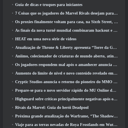
Guia de dicas e truques para iniciantes
7 Coisas que os jogadores do Marvel Rivals desejam para o jogo 2026
Os proxies finalmente voltam para casa, na Sixth Street, na versão Zenless Zone Zero 2.6 Atualizar
As finais da nova turnê mundial combinaram hackout e lasers orbitais
HEAT em uma nova série de vídeos
Atualização de Throne & Liberty apresenta “Torre da Ganância” gerada aleatoriamente
Aniimo, colecionador de criaturas de mundo aberto, atinge as notas certas
Os jogadores respondem mal após o amanhecer anuncia planos para pular roteiros para EverQuest e EQ2
Aumento do limite de nível e novo conteúdo revelado em Phantasy Star Online 2: Fluxo de onda de título NGS
Cryptic Studios anuncia o retorno do pioneiro do MMO Jack Emmert como CEO
Prepare-se para o novo servidor rápido do MU Online durante o pré-evento
Highguard sofre críticas principalmente negativas após o lançamento
Rivais da Marvel: Guia do herói Deadpool
Próxima grande atualização do Warframe, “The Shadowgrapher” chegará em março
Viaje para as terras nevadas de Roya Frostlands em Wuthering Waves, próxima versão 3.1