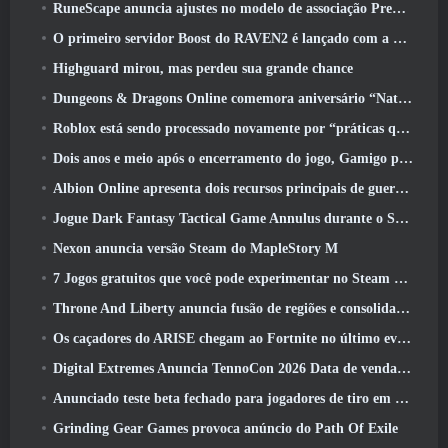
RuneScape anuncia ajustes no modelo de associação Premier para levar em conta as mudanças recentes no MMORPG
O primeiro servidor Boost do RAVEN2 é lançado com a atualização de hoje
Highguard mirou, mas perdeu sua grande chance
Dungeons & Dragons Online comemora aniversário “Natural 20” com missões e recompensas especiais
Roblox está sendo processado novamente por “práticas que colocam em perigo e exploram crianças”
Dois anos e meio após o encerramento do jogo, Gamigo provoca o retorno do MMO medieval Glory Victis
Albion Online apresenta dois recursos principais de guerra de facções na atualização Realm Divided Part II
Jogue Dark Fantasy Tactical Game Annulus durante o Steam Next Fest
Nexon anuncia versão Steam do MapleStory M
7 Jogos gratuitos que você pode experimentar no Steam Next Fest
Throne And Liberty anuncia fusão de regiões e consolidação de servidores
Os caçadores do ARISE chegam ao Fortnite no último evento de colaboração
Digital Extremes Anuncia TennoCon 2026 Data de venda de ingressos
Anunciado teste beta fechado para jogadores de tiro em terceira pessoa
Grinding Gear Games provoca anúncio do Path Of Exile