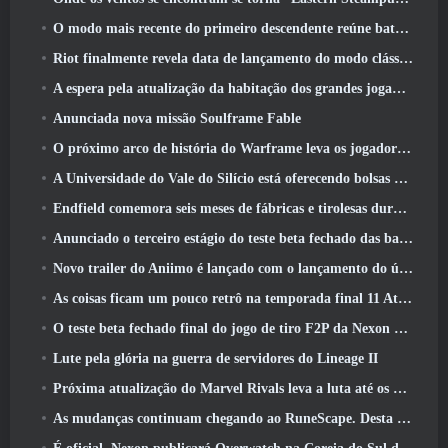
O modo mais recente do primeiro descendente reúne batalhas difíceis de interceptação de vazio e as profundezas
Riot finalmente revela data de lançamento do modo clássico de League Of Legends
A espera pela atualização da habitação dos grandes jogadores do RuneScape acabou
Anunciada nova missão Soulframe Fable
O próximo arco de história do Warframe leva os jogadores a um novo mapa estelar, O Sistema Tau
A Universidade do Vale do Silício está oferecendo bolsas de estudo para jogos e alguns dos requisitos são interessantes
Endfield comemora seis meses de fábricas e tirolesas durante sua próxima atualização
Anunciado o terceiro estágio do teste beta fechado das batalhas de infantaria do War Thunder
Novo trailer do Aniimo é lançado com o lançamento do último teste beta fechado
As coisas ficam um pouco retrô na temporada final 11 Atualizar
O teste beta fechado final do jogo de tiro F2P da Nexon Sudden Attack Zero Point começou hoje
Lute pela glória na guerra de servidores do Lineage II
Próxima atualização do Marvel Rivals leva a luta até os deuses
As mudanças continuam chegando ao RuneScape. Desta vez é a habitação do jogador