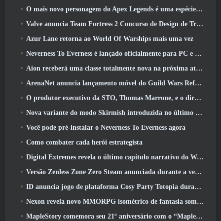
O mais novo personagem do Apex Legends é uma espécie de demônio da velocidade
Valve anuncia Team Fortress 2 Concurso de Design de Troféu ÜBERFEST
Azur Lane retorna ao World Of Warships mais uma vez
Neverness To Everness é lançado oficialmente para PC e consoles
Aion receberá uma classe totalmente nova na próxima atualização do Dread Blade
ArenaNet anuncia lançamento móvel do Guild Wars Reforged
O produtor executivo da STO, Thomas Marrone, e o diretor criativo da Neverwinter, Randy Mosiondz, discutem os jogos e o futuro do Cryptic
Nova variante do modo Skirmish introduzida no último ato de Valorant
Você pode pré-instalar o Neverness To Everness agora
Como combater cada herói estrategista
Digital Extremes revela o último capítulo narrativo do Warframe com novos curtas de anime
Versão Zenless Zone Zero Steam anunciada durante a versão 2.8 Programa Especial
ID anuncia jogo de plataforma Cosy Party Totopia durante o Xbox Showcase, Começa o recrutamento beta
Nexon revela novo MMORPG isométrico de fantasia sombria, Brasas dos sem coroa
MapleStory comemora seu 21º aniversário com o “Maple University Event”