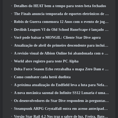
Detalhes do HEAT bem a tempo para testes beta fechados
The Finals anuncia temporada de esportes eletrônicos de US$ 200 mil
Robôs de Guerra comemora 12 Anos com o evento de jogos robóticos marcianos
Devilish Leagues VI do Old School RuneScape é lançado hoje
Você pode baixar o MONGIL: Cliente Star Dive agora
Atualização de abril do primeiro descendente para incluir versão beta do novo conteúdo do Endgame
A revisão visual de Albion Online foi abandonada com o lançamento da atualização Radiant Wilds hoje
World abre registro para teste PC Alpha
Delta Force Season Echo retrabalha o mapa Zero Dam e expande a jogabilidade das operações
Como combater cada herói duelista
A próxima atualização do Endfield leva a luta para Nefarith
A nova mecânica sazonal do Infinite SS12 Lunaria é uma das “maiores adições” ao jogo
Os desenvolvedores do Star Dive respondem às perguntas dos jogadores em uma transmissão ao vivo surpresa
Steampunk ARPG Crystalfall entra em acesso antecipado, Mas não sem alguns problemas
Versão Star Rail 4.2 Nos traz o sabre de luz, Freira, Baterista Trailblazer e um emanador de euforia