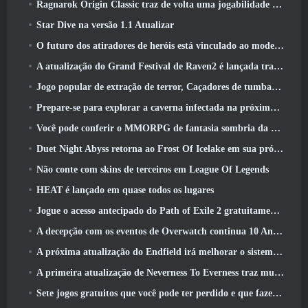
Ragnarok Origin Classic traz de volta uma jogabilidade justa de MMORPG e CBT abre em junho 4
Star Dive na versão 1.1 Atualizar
O futuro dos atiradores de heróis está vinculado ao modelo de serviço ao vivo F2P?
A atualização do Grand Festival de Raven2 é lançada trazendo consigo a nova classe Warlord
Jogo popular de extração de terror, Caçadores de tumbas, Lançamentos no Ocidente
Prepare-se para explorar a caverna infectada na próxima atualização do Eterspire
Você pode conferir o MMORPG de fantasia sombria da Nexon, Embers Of The Uncrown, durante o Steam Next Fest
Duet Night Abyss retorna ao Frost Of Icelake em sua próxima atualização Steampunk
Não conte com skins de terceiros em League Of Legends
HEAT é lançado em quase todos os lugares
Jogue o acesso antecipado do Path of Exile 2 gratuitamente neste fim de semana
A decepção com os eventos de Overwatch continua 10 Aniversário do ano
A próxima atualização do Endfield irá melhorar o sistema de fábrica
A primeira atualização de Neverness To Everness traz muito para a mesa
Sete jogos gratuitos que você pode ter perdido e que fazem parte do Steam Ocean Fest