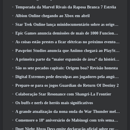
Temporada da Marvel Rivais da Raposa Branca 7 Estréia
Albion Online chegando ao Xbox em abril
Star Trek Online lança minidocumentário sobre as origens da Federação para comemorar o 16º aniversário
Epic Games anuncia demissões de mais de 1000 Funcionários, Citando “Desaceleração no Engajamento Fortnite”
As coisas estão prestes a ficar elétricas no próximo evento Aftershock do Apex Legends
Pawprint Studios anuncia que Aniimo chegará ao PlayStation 5 E a Epic Games Store nos lançamentos
A primeira parte da “maior expansão de área” da história do RuneScape é lançada hoje
São os sete pecados capitais: Origem boa? Revisão honesta
Digital Extremes pede desculpas aos jogadores pela angústia causada por “convites nefastos” no Warframe
Prepare-se para os jogos Guardian do Return Of Destiny 2
Colaboração Star Resonance com Shangri-La Frontier
Os buffs e nerfs de heróis mais significativos
A grande atualização da nona onda do War Thunder melhora a aparência das batalhas navais com visuais aquáticos aprimorados
Comemore o 18º aniversário de Mabinogi com três semanas de eventos e recompensas
Duet Night Abyss Devs emite declaração oficial sobre recente incidente de malware após atualização do jogo