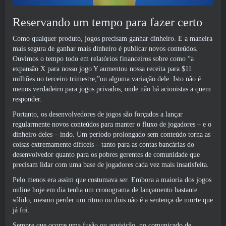
Reservando um tempo para fazer certo
Como qualquer produto, jogos precisam ganhar dinheiro. E a maneira
mais segura de ganhar mais dinheiro é publicar novos conteúdos.
Ouvimos o tempo todo em relatórios financeiros sobre como “a
expansão X para nosso jogo Y aumentou nossa receita para $11
milhões no terceiro trimestre,”ou alguma variação dele. Isto não é
menos verdadeiro para jogos privados, onde não há acionistas a quem
responder.
Portanto, os desenvolvedores de jogos são forçados a lançar
regularmente novos conteúdos para manter o fluxo de jogadores – e o
dinheiro deles – indo. Um período prolongado sem conteúdo torna as
coisas extremamente difíceis – tanto para as contas bancárias do
desenvolvedor quanto para os pobres gerentes de comunidade que
precisam lidar com uma base de jogadores cada vez mais insatisfeita.
Pelo menos era assim que costumava ser. Embora a maioria dos jogos
online hoje em dia tenha um cronograma de lançamento bastante
sólido, mesmo perder um ritmo ou dois não é a sentença de morte que
já foi.
Sempre que ocorre uma fusão ou aquisição, no comunicado de