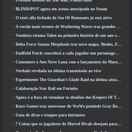
Próximo destino da Star Rail, Planarcádia
BLINDSPOT agora em acesso antecipado no Steam
O teste alfa fechado do Sea Of Remnants já está ativo
A versão mais recente de Wuthering Waves traz grandes quedas de conhecimento e mudanças na qualidade de vida
Vendetta retoma Talon na primeira história de um ano em Overwatch (Não “2”, A Blizzard está abandonando isso)
Delta Force Season Morphosis traz novo mapa, Modos, E melhorias solicitadas pelos jogadores
Endfield Patch concederá a cada jogador um personagem seis estrelas grátis de sua escolha
Comemore o Ano Novo Luna com o lançamento da Maravilha de Inverno de Palia: Atualização de Ano Novo de Riffrocin
Verdade revelada na última transmissão ao vivo
Experimente The Guardian’s Glade Raid na última atualização de Guild Wars 2 começando hoje
Colaboração Star Rail em Fortnite
Agora é a hora de terminar os desafios dos Keepers Of The Flame no Path Of Exile durante o Legacy Of Phrecia
Kuro Games traz antecessor do WuWa punindo Gray Raven para o Steam
Guia de dicas e truques para iniciantes
7 Coisas que os jogadores do Marvel Rivals desejam para o jogo 2026