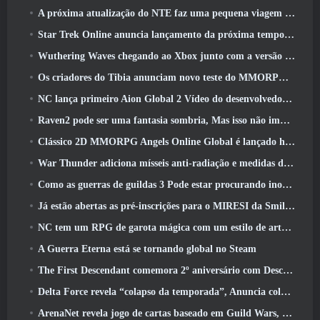
A próxima atualização do NTE faz uma pequena viagem paralela a um jogo de mesa de fantasia
Star Trek Online anuncia lançamento da próxima temporada “Undiscovered”
Wuthering Waves chegando ao Xbox junto com a versão 3.5 Atualizar
Os criadores do Tibia anunciam novo teste do MMORPG de zumbis da velha escola, Persistir on-line
NC lança primeiro Aion Global 2 Vídeo do desenvolvedor, Compartilhando detalhes sobre o jogo
Raven2 pode ser uma fantasia sombria, Mas isso não impede a diversão do verão
Clássico 2D MMORPG Angels Online Global é lançado hoje
War Thunder adiciona mísseis anti-radiação e medidas de suporte eletrônico na atualização da cavalaria pesada
Como as guerras de guildas 3 Pode estar procurando inovar no espaço MMO
Já estão abertas as pré-inscrições para o MIRESI da Smilegate: Futuro Invisível
NC tem um RPG de garota mágica com um estilo de arte inspirado em anime dos anos 90 em desenvolvimento
A Guerra Eterna está se tornando global no Steam
The First Descendant comemora 2º aniversário com Descendant Fest 2026 Fluxo
Delta Force revela “colapso da temporada”, Anuncia colaboração Rainbow Six Siege
ArenaNet revela jogo de cartas baseado em Guild Wars, Enevoado