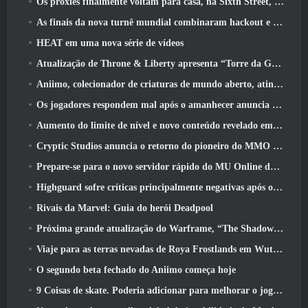
Os proxies finalmente voltam para casa, na Sixth Street, na versão Zenless Zone Zero 2.6 Atualizar
As finais da nova turnê mundial combinaram hackout e lasers orbitais
HEAT em uma nova série de vídeos
Atualização de Throne & Liberty apresenta “Torre da Ganância” gerada aleatoriamente
Aniimo, colecionador de criaturas de mundo aberto, atinge as notas certas
Os jogadores respondem mal após o amanhecer anuncia planos para pular roteiros para EverQuest e EQ2
Aumento do limite de nível e novo conteúdo revelado em Phantasy Star Online 2: Fluxo de onda de título NGS
Cryptic Studios anuncia o retorno do pioneiro do MMO Jack Emmert como CEO
Prepare-se para o novo servidor rápido do MU Online durante o pré-evento
Highguard sofre críticas principalmente negativas após o lançamento
Rivais da Marvel: Guia do herói Deadpool
Próxima grande atualização do Warframe, “The Shadowgrapher” chegará em março
Viaje para as terras nevadas de Roya Frostlands em Wuthering Waves, próxima versão 3.1
O segundo beta fechado do Aniimo começa hoje
9 Coisas de skate. Poderia adicionar para melhorar o jogo em 2026