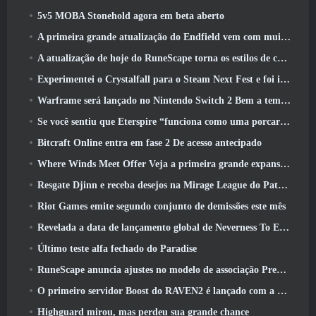
5v5 MOBA Stonehold agora em beta aberto
A primeira grande atualização do Endfield vem com muitas otimizações
A atualização de hoje do RuneScape torna os estilos de combate originais do MMORPG mais fáceis de aprender
Experimentei o Crystalfall para o Steam Next Fest e foi isso que aprendi
Warframe será lançado no Nintendo Switch 2 Bem a tempo para a próxima grande atualização, O Shadowgrapher
Se você sentiu que Eterspire “funciona como uma porcaria”, O diretor criativo diz que isso não acontece mais
Bitcraft Online entra em fase 2 De acesso antecipado
Where Winds Meet Offer Veja a primeira grande expansão na transmissão ao vivo Hexi
Resgate Djinn e receba desejos na Mirage League do Path Of Exile
Riot Games emite segundo conjunto de demissões este mês
Revelada a data de lançamento global de Neverness To Everness
Último teste alfa fechado do Paradise
RuneScape anuncia ajustes no modelo de associação Premier para levar em conta as mudanças recentes no MMORPG
O primeiro servidor Boost do RAVEN2 é lançado com a atualização de hoje
Highguard mirou, mas perdeu sua grande chance