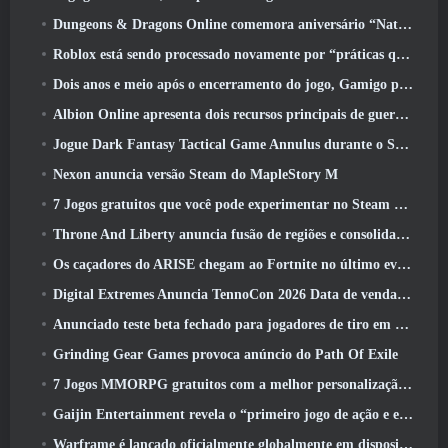
Dungeons & Dragons Online comemora aniversário “Natural 20” com missões e recompensas especiais
Roblox está sendo processado novamente por “práticas que colocam em perigo e exploram crianças”
Dois anos e meio após o encerramento do jogo, Gamigo provoca o retorno do MMO medieval Glory Victis
Albion Online apresenta dois recursos principais de guerra de facções na atualização Realm Divided Part II
Jogue Dark Fantasy Tactical Game Annulus durante o Steam Next Fest
Nexon anuncia versão Steam do MapleStory M
7 Jogos gratuitos que você pode experimentar no Steam Next Fest
Throne And Liberty anuncia fusão de regiões e consolidação de servidores
Os caçadores do ARISE chegam ao Fortnite no último evento de colaboração
Digital Extremes Anuncia TennoCon 2026 Data de venda de ingressos
Anunciado teste beta fechado para jogadores de tiro em terceira pessoa
Grinding Gear Games provoca anúncio do Path Of Exile
7 Jogos MMORPG gratuitos com a melhor personalização de personagens
Gaijin Entertainment revela o “primeiro jogo de ação e extração espacial” Star Wrath
Warframe é lançado oficialmente globalmente em dispositivos Android