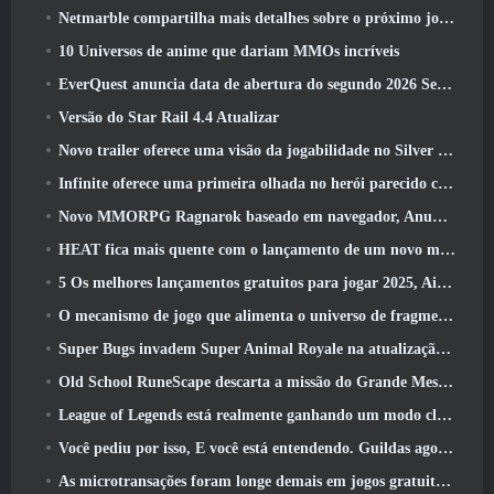
Netmarble compartilha mais detalhes sobre o próximo jogo de nivelamento solo, Nivelamento Solo: KARMA na Anime Expo
10 Universos de anime que dariam MMOs incríveis
EverQuest anuncia data de abertura do segundo 2026 Servidor de expansão bloqueado por tempo
Versão do Star Rail 4.4 Atualizar
Novo trailer oferece uma visão da jogabilidade no Silver Palace
Infinite oferece uma primeira olhada no herói parecido com uma sereia chegando no SS13: Pós-luz
Novo MMORPG Ragnarok baseado em navegador, Anunciado o Universo Ragnarok
HEAT fica mais quente com o lançamento de um novo mapa do deserto
5 Os melhores lançamentos gratuitos para jogar 2025, Ainda vale a pena jogar 2026?
O mecanismo de jogo que alimenta o universo de fragmentos únicos do Eve Online agora é de código aberto
Super Bugs invadem Super Animal Royale na atualização ‘Super Natural’
Old School RuneScape descarta a missão do Grande Mestre ‘The Blood Moon Rises’, Encerrando uma missão de 20 anos
League of Legends está realmente ganhando um modo clássico
Você pediu por isso, E você está entendendo. Guildas agora estão disponíveis em Eterspire
As microtransações foram longe demais em jogos gratuitos?