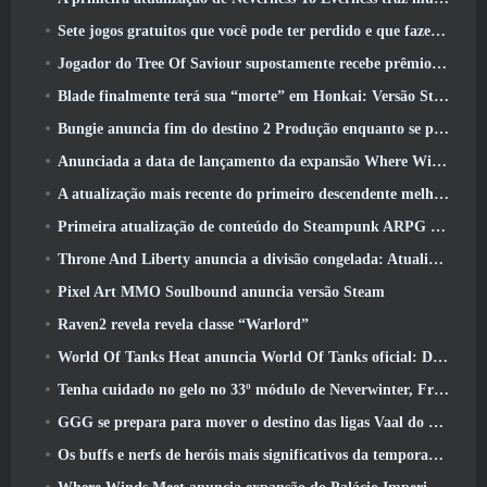
Sete jogos gratuitos que você pode ter perdido e que fazem parte do Steam Ocean Fest
Jogador do Tree Of Saviour supostamente recebe prêmio especial por gastar US$ 100 mil no jogo
Blade finalmente terá sua “morte” em Honkai: Versão Star Rail 4.3
Bungie anuncia fim do destino 2 Produção enquanto se preparam para trabalhar em novos projetos
Anunciada a data de lançamento da expansão Where Winds Meet “Imperial Palace”
A atualização mais recente do primeiro descendente melhora o ciclo agrícola e atualiza o modo Onslaught
Primeira atualização de conteúdo do Steampunk ARPG Crystalfall para abordar “principais preocupações dos jogadores”
Throne And Liberty anuncia a divisão congelada: Atualização Nix
Pixel Art MMO Soulbound anuncia versão Steam
Raven2 revela revela classe “Warlord”
World Of Tanks Heat anuncia World Of Tanks oficial: Data de lançamento do HEAT
Tenha cuidado no gelo no 33º módulo de Neverwinter, Frio cortante
GGG se prepara para mover o destino das ligas Vaal do Path Of Exile 2 antes do lançamento do Return Of The Ancients
Os buffs e nerfs de heróis mais significativos da temporada 8