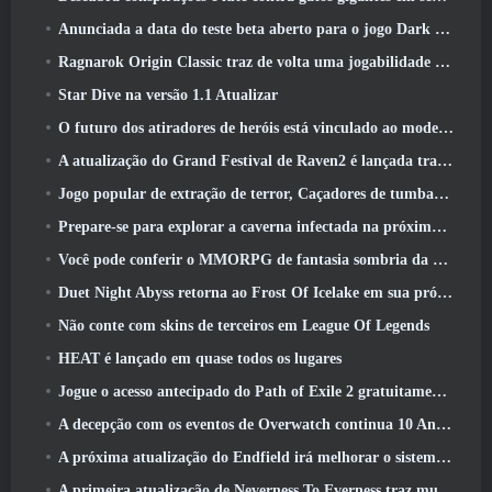
Anunciada a data do teste beta aberto para o jogo Dark Fantasy Extraction, Caçador da Névoa
Ragnarok Origin Classic traz de volta uma jogabilidade justa de MMORPG e CBT abre em junho 4
Star Dive na versão 1.1 Atualizar
O futuro dos atiradores de heróis está vinculado ao modelo de serviço ao vivo F2P?
A atualização do Grand Festival de Raven2 é lançada trazendo consigo a nova classe Warlord
Jogo popular de extração de terror, Caçadores de tumbas, Lançamentos no Ocidente
Prepare-se para explorar a caverna infectada na próxima atualização do Eterspire
Você pode conferir o MMORPG de fantasia sombria da Nexon, Embers Of The Uncrown, durante o Steam Next Fest
Duet Night Abyss retorna ao Frost Of Icelake em sua próxima atualização Steampunk
Não conte com skins de terceiros em League Of Legends
HEAT é lançado em quase todos os lugares
Jogue o acesso antecipado do Path of Exile 2 gratuitamente neste fim de semana
A decepção com os eventos de Overwatch continua 10 Aniversário do ano
A próxima atualização do Endfield irá melhorar o sistema de fábrica
A primeira atualização de Neverness To Everness traz muito para a mesa