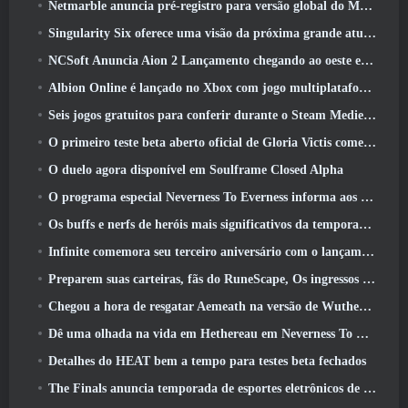
Netmarble anuncia pré-registro para versão global do MMORPG de ficção científica RF Online Next
Singularity Six oferece uma visão da próxima grande atualização de Palia, The Royal Highlands
NCSoft Anuncia Aion 2 Lançamento chegando ao oeste este ano
Albion Online é lançado no Xbox com jogo multiplataforma completo
Seis jogos gratuitos para conferir durante o Steam Medieval Fest
O primeiro teste beta aberto oficial de Gloria Victis começa hoje
O duelo agora disponível em Soulframe Closed Alpha
O programa especial Neverness To Everness informa aos jogadores o que esperar dos lançamentos
Os buffs e nerfs de heróis mais significativos da temporada 7.5
Infinite comemora seu terceiro aniversário com o lançamento do SS12 Lunaria hoje
Preparem suas carteiras, fãs do RuneScape, Os ingressos para o RuneFest estão prestes a ser colocados à venda
Chegou a hora de resgatar Aemeath na versão de Wuthering Waves 3.3 Atualizar
Dê uma olhada na vida em Hethereau em Neverness To Everness, vídeo de pré-visualização do jogo de lançamento
Detalhes do HEAT bem a tempo para testes beta fechados
The Finals anuncia temporada de esportes eletrônicos de US$ 200 mil