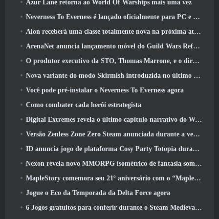
Azur Lane retorna ao World Of Warships mais uma vez
Neverness To Everness é lançado oficialmente para PC e consoles
Aion receberá uma classe totalmente nova na próxima atualização do Dread Blade
ArenaNet anuncia lançamento móvel do Guild Wars Reforged
O produtor executivo da STO, Thomas Marrone, e o diretor criativo da Neverwinter, Randy Mosiondz, discutem os jogos e o futuro do Cryptic
Nova variante do modo Skirmish introduzida no último ato de Valorant
Você pode pré-instalar o Neverness To Everness agora
Como combater cada herói estrategista
Digital Extremes revela o último capítulo narrativo do Warframe com novos curtas de anime
Versão Zenless Zone Zero Steam anunciada durante a versão 2.8 Programa Especial
ID anuncia jogo de plataforma Cosy Party Totopia durante o Xbox Showcase, Começa o recrutamento beta
Nexon revela novo MMORPG isométrico de fantasia sombria, Brasas dos sem coroa
MapleStory comemora seu 21º aniversário com o “Maple University Event”
Jogue o Eco da Temporada da Delta Force agora
6 Jogos gratuitos para conferir durante o Steam Medieval Fest