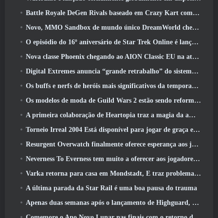
Battle Royale DeGen Rivals baseado em Crazy Kart combina todas as coisas que você provavelmente não sabia que queria combinadas
Novo, MMO Sandbox de mundo único DreamWorld chegando ao Steam com acesso antecipado
O episódio do 16º aniversário de Star Trek Online é lançado como parte da atualização de “corrupção”
Nova classe Phoenix chegando ao AION Classic EU na atualização ‘Ignite’
Digital Extremes anuncia “grande retrabalho” do sistema de progressão de jogadores do Soulframe
Os buffs e nerfs de heróis mais significativos da temporada 6.5
Os modelos de moda de Guild Wars 2 estão sendo reformulados com base no feedback dos jogadores
A primeira colaboração de Heartopia traz a magia da amizade de My Little Pony
Torneio Irreal 2004 Está disponível para jogar de graça e a Epic não processará ninguém por isso
Resurgent Overwatch finalmente oferece esperança aos jogadores
Neverness To Everness tem muito a oferecer aos jogadores, Particularmente divertido
Varka retorna para casa em Mondstadt, E traz problemas com ele na atualização Luna V do Genshin Impact
A última parada da Star Rail é uma boa pausa do trauma
Apenas duas semanas após o lançamento de Highguard, Wildlight Entertainment anuncia demissões
Comemore o Ano Novo Lunar nas finais com o retorno do ‘Modo Bank It’