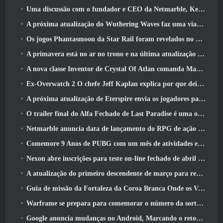
Uma discussão com o fundador e CEO da Netmarble, Ken Kim, sobre a MONGIL: Mergulho nas Estrelas
A próxima atualização do Wuthering Waves faz uma viagem ao “lado negro”
Os jogos Phantasmoon da Star Rail foram revelados no 4.1 Programa Especial
A primavera está no ar no trono e na última atualização do Liberty
A nova classe Inventor de Crystal Of Atlan comanda Magitech Mechs em batalha
Ex-Overwatch 2 O chefe Jeff Kaplan explica por que deixou a Blizzard
A próxima atualização de Eterspire envia os jogadores para as minas anãs
O trailer final do Alfa Fechado de Last Paradise é uma obra de arte pequena, mas aterrorizante
Netmarble anuncia data de lançamento do RPG de ação para domar monstros Mongil: Mergulho nas Estrelas
Comemore 9 Anos de PUBG com um mês de atividades especiais
Nexon abre inscrições para teste on-line fechado de abril do MapleStory Classic World
A atualização do primeiro descendente de março para reequilibrar Sharen e também introduzir novo conteúdo
Guia de missão da Fortaleza da Coroa Branca Onde os Ventos Encontram
Warframe se prepara para comemorar o número da sorte 13 Com eventos de aniversário
Google anuncia mudanças no Android, Marcando o retorno do Fortnite à Play Store