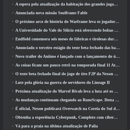
A espera pela atualização da habitação dos grandes jogadores do RuneScape acabou
Anunciada nova missão Soulframe Fable
O próximo arco de história do Warframe leva os jogadores a um novo mapa estelar, O Sistema Tau
A Universidade do Vale do Silício está oferecendo bolsas de estudo para jogos e alguns dos requisitos são interessantes
Endfield comemora seis meses de fábricas e tirolesas durante sua próxima atualização
Anunciado o terceiro estágio do teste beta fechado das batalhas de infantaria do War Thunder
Novo trailer do Aniimo é lançado com o lançamento do último teste beta fechado
As coisas ficam um pouco retrô na temporada final 11 Atualizar
O teste beta fechado final do jogo de tiro F2P da Nexon Sudden Attack Zero Point começou hoje
Lute pela glória na guerra de servidores do Lineage II
Próxima atualização do Marvel Rivals leva a luta até os deuses
As mudanças continuam chegando ao RuneScape. Desta vez é a habitação do jogador
É oficial, Nexon publicará Overwatch na Coreia do Sul daqui para frente
Obtenha a experiência Cyberpunk, Completo com ciberpsicose, No próximo evento de crossover do Apex Legends
Vá para a praia na última atualização de Palia