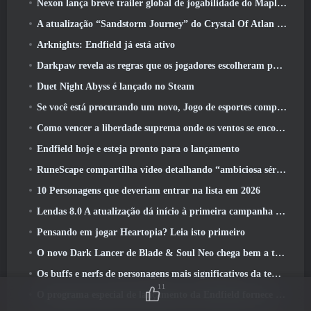
Nexon lança breve trailer global de jogabilidade do MapleStory Classic World
A atualização “Sandstorm Journey” do Crystal Of Atlan aumenta o limite de nível para 70
Arknights: Endfield já está ativo
Darkpaw revela as regras que os jogadores escolheram para o próximo servidor Frostreaver do EverQuest
Duet Night Abyss é lançado no Steam
Se você está procurando um novo, Jogo de esportes competitivos, O teste beta fechado do futebol freestyle 2 Está a caminho
Como vencer a liberdade suprema onde os ventos se encontram
Endfield hoje e esteja pronto para o lançamento
RuneScape compartilha vídeo detalhando “ambiciosa série de atualizações de conteúdo”
10 Personagens que deveriam entrar na lista em 2026
Lendas 8.0 A atualização dá início à primeira campanha de 2026
Pensando em jogar Heartopia? Leia isto primeiro
O novo Dark Lancer de Blade & Soul Neo chega bem a tempo para o primeiro aniversário
Os buffs e nerfs de personagens mais significativos da temporada 6
11
O programa especial de lançamento da Endfield fornece detalhes sobre o sistema de monetização do jogo