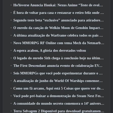
HoYoverse Anuncia Honkai: Nexus Anime “Teste de evolução”
É hora de voltar para casa e restaurar o retiro feliz onde os ventos se encontram
Segundo teste beta “exclusivo” anunciado para atiradores de sobrevivência em equipe
O enredo da canção de Welkin Moon de Genshin Impact chega ao fim.. Na lua
A última atualização do Warframe celebra todos os pais do espaço
Novo MMORPG RF Online com tema Mech da Netmarble será lançado globalmente
A espera acabou, A glória dos derrotados voltou
O legado do enredo Sith chega à conclusão hoje na última atualização do SWTOR
The First Descendant anuncia evento de colaboração EVANGELION
Seis MMORPGs que você pode experimentar durante o Steam Next Fest
A atualização de junho do World Of Warships comemora o Dia da Independência dos EUA com uma nova campanha narrativa
Como um fã arcano, Aqui está 5 Coisas que quero ver do MMO Riot
Você pode pré-baixar a demonstração do Steam Next Fest de Embers Of The Uncrowned Tomorrow
A comunidade do mundo secreto comemora o 14º aniversário com um mistério que eles devem resolver juntos
Terra Selvagem 2 Disponível para download gratuitamente (E manter) Por tempo limitado