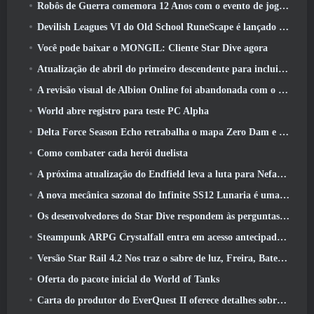
Robôs de Guerra comemora 12 Anos com o evento de jogos robóticos marcianos
Devilish Leagues VI do Old School RuneScape é lançado hoje
Você pode baixar o MONGIL: Cliente Star Dive agora
Atualização de abril do primeiro descendente para incluir versão beta do novo conteúdo do Endgame
A revisão visual de Albion Online foi abandonada com o lançamento da atualização Radiant Wilds hoje
World abre registro para teste PC Alpha
Delta Force Season Echo retrabalha o mapa Zero Dam e expande a jogabilidade das operações
Como combater cada herói duelista
A próxima atualização do Endfield leva a luta para Nefarith
A nova mecânica sazonal do Infinite SS12 Lunaria é uma das “maiores adições” ao jogo
Os desenvolvedores do Star Dive respondem às perguntas dos jogadores em uma transmissão ao vivo surpresa
Steampunk ARPG Crystalfall entra em acesso antecipado, Mas não sem alguns problemas
Versão Star Rail 4.2 Nos traz o sabre de luz, Freira, Baterista Trailblazer e um emanador de euforia
Oferta do pacote inicial do World of Tanks
Carta do produtor do EverQuest II oferece detalhes sobre servidor de expansão bloqueado por tempo