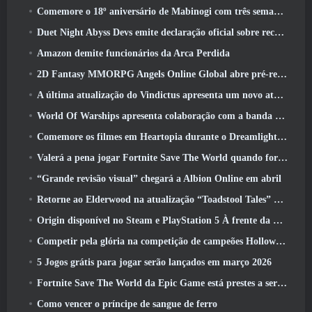
Comemore o 18º aniversário de Mabinogi com três semanas de eventos e recompensas
Duet Night Abyss Devs emite declaração oficial sobre recente incidente de malware após atualização do jogo
Amazon demite funcionários da Arca Perdida
2D Fantasy MMORPG Angels Online Global abre pré-registro
A última atualização do Vindictus apresenta um novo ataque onde os jogadores enfrentarão o Guardião de Caliburn
World Of Warships apresenta colaboração com a banda sueca de heavy metal Sabaton
Comemore os filmes em Heartopia durante o Dreamlight Cinematics Festival
Valerá a pena jogar Fortnite Save The World quando for grátis?
“Grande revisão visual” chegará a Albion Online em abril
Retorne ao Elderwood na atualização “Toadstool Tales” de Palia
Origin disponível no Steam e PlayStation 5 À frente da marcha 23 Lançar
Competir pela glória na competição de campeões Hollow de New Eridu na próxima atualização do Zenless Zone Zero
5 Jogos grátis para jogar serão lançados em março 2026
Fortnite Save The World da Epic Game está prestes a ser gratuito para jogar
Como vencer o príncipe de sangue de ferro