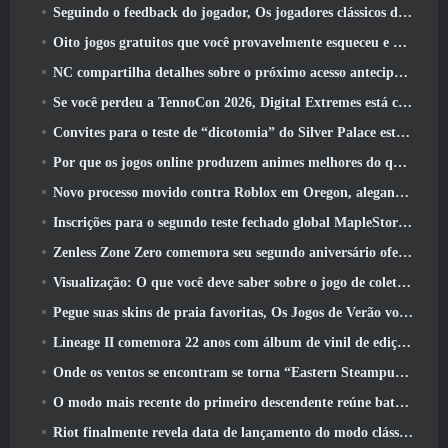
Seguindo o feedback do jogador, Os jogadores clássicos de League Of Legends não terão que pagar por skins clássicas
Oito jogos gratuitos que você provavelmente esqueceu e que fazem parte do Steam’s Train Fest
NC compartilha detalhes sobre o próximo acesso antecipado do Aion 2
Se você perdeu a TennoCon 2026, Digital Extremes está compartilhando todos os painéis
Convites para o teste de “dicotomia” do Silver Palace estão sendo enviados
Por que os jogos online produzem animes melhores do que os jogos de anime
Novo processo movido contra Roblox em Oregon, alegando incidente com cuidados infantis
Inscrições para o segundo teste fechado global MapleStory Classic World
Zenless Zone Zero comemora seu segundo aniversário oferecendo aos jogadores a escolha de um agente S-Rank gratuito
Visualização: O que você deve saber sobre o jogo de coleta de criaturas da HoYoverse, Honkai: Link Alma
Pegue suas skins de praia favoritas, Os Jogos de Verão voltaram ao Overwatch
Lineage II comemora 22 anos com álbum de vinil de edição de colecionador
Onde os ventos se encontram se torna “Eastern Steampunk” na versão 2.0
O modo mais recente do primeiro descendente reúne batalhas difíceis de interceptação de vazio e as profundezas
Riot finalmente revela data de lançamento do modo clássico de League Of Legends