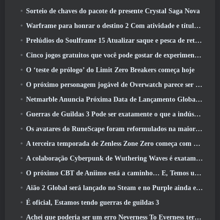
Sorteio de chaves do pacote de presente Crystal Saga Nova
Warframe para honrar o destino 2 Com atividade e título especiais no jogo
Prelúdios do Soulframe 15 Atualizar saque e pesca de retrabalhos
Cinco jogos gratuitos que você pode gostar de experimentar durante o Bullet Fest
O ‘teste de prólogo’ do Limit Zero Breakers começa hoje
O próximo personagem jogável de Overwatch parece ser um chefe do crime ciborgue sobrecarregado
Netmarble Anuncia Próxima Data de Lançamento Global RF Online
Guerras de Guildas 3 Pode ser exatamente o que a indústria de MMO precisa agora
Os avatares do RuneScape foram reformulados na maior atualização visual do jogo nos últimos dez anos
A terceira temporada de Zenless Zone Zero começa com uma viagem para uma ilha Bangboo no céu, E para a plataforma Steam
A colaboração Cyberpunk de Wuthering Waves é exatamente o que eu quero dos meus eventos de crossover de videogame
O próximo CBT de Aniimo está a caminho… E, Temos uma janela oficial de lançamento
Aião 2 Global será lançado no Steam e no Purple ainda este ano
É oficial, Estamos tendo guerras de guildas 3
Achei que poderia ser um erro Neverness To Everness ter o evento Porsche Collab Gacha tão cedo, Mas eu estava errado