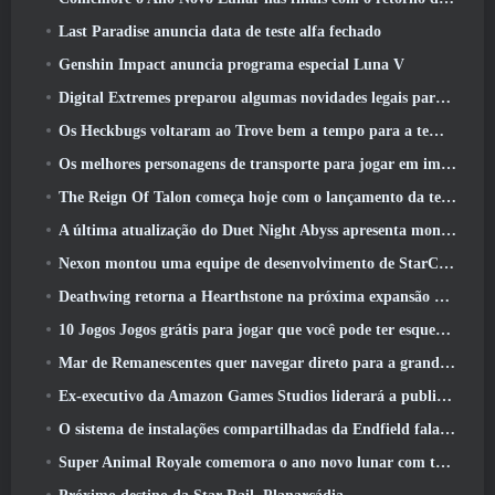
Last Paradise anuncia data de teste alfa fechado
Genshin Impact anuncia programa especial Luna V
Digital Extremes preparou algumas novidades legais para comemorar o ano novo lunar no Warframe
Os Heckbugs voltaram ao Trove bem a tempo para a temporada do amor
Os melhores personagens de transporte para jogar em impasse
The Reign Of Talon começa hoje com o lançamento da temporada Overwatch 1: Conquista
A última atualização do Duet Night Abyss apresenta montagens
Nexon montou uma equipe de desenvolvimento de StarCraft Shooter de acordo com relatório do canal coreano
Deathwing retorna a Hearthstone na próxima expansão do Cataclismo
10 Jogos Jogos grátis para jogar que você pode ter esquecido que estão participando do PvP Fest do Steam
Mar de Remanescentes quer navegar direto para a grandeza
Ex-executivo da Amazon Games Studios liderará a publicação ocidental da Aion 2
O sistema de instalações compartilhadas da Endfield fala sobre os jogadores
Super Animal Royale comemora o ano novo lunar com três semanas de eventos de super cavalos