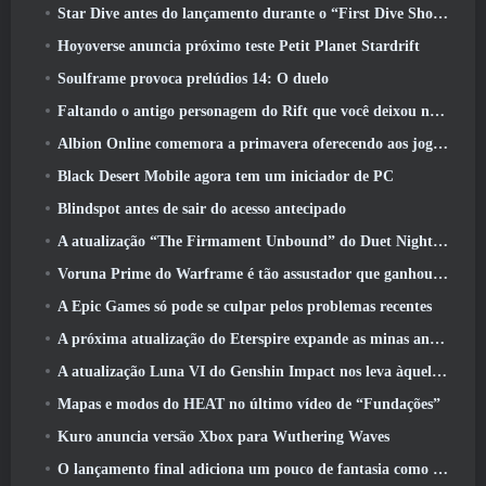
Star Dive antes do lançamento durante o “First Dive Show”
Hoyoverse anuncia próximo teste Petit Planet Stardrift
Soulframe provoca prelúdios 14: O duelo
Faltando o antigo personagem do Rift que você deixou no servidor morto? Gamigo tem uma solução para isso
Albion Online comemora a primavera oferecendo aos jogadores uma linda montaria de coelhinho
Black Desert Mobile agora tem um iniciador de PC
Blindspot antes de sair do acesso antecipado
A atualização “The Firmament Unbound” do Duet Night Abyss encerra o enredo de Huaxu
Voruna Prime do Warframe é tão assustador que ganhou seu próprio trailer da Red Band
A Epic Games só pode se culpar pelos problemas recentes
A próxima atualização do Eterspire expande as minas anãs e oferece uma revisão completa do combate aos chefes
A atualização Luna VI do Genshin Impact nos leva àquele lugar sobre o qual Mondstadt continua falando, mas nunca vimos
Mapas e modos do HEAT no último vídeo de “Fundações”
Kuro anuncia versão Xbox para Wuthering Waves
O lançamento final adiciona um pouco de fantasia como temporada 10 Lançamentos