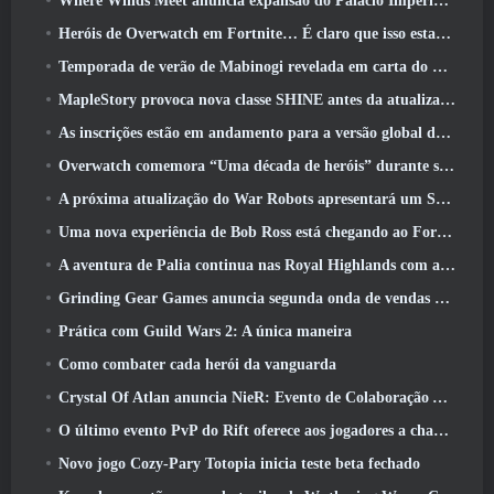
Where Winds Meet anuncia expansão do Palácio Imperial e compartilha um roteiro de conteúdo “massivo”
Heróis de Overwatch em Fortnite… É claro que isso estava prestes a acontecer
Temporada de verão de Mabinogi revelada em carta do produtor
MapleStory provoca nova classe SHINE antes da atualização de junho
As inscrições estão em andamento para a versão global do ‘Teste de Prólogo’ Limit Zero Breakers da NCSoft
Overwatch comemora “Uma década de heróis” durante seu 10º aniversário
A próxima atualização do War Robots apresentará um Sniper inspirado em Lovecraft
Uma nova experiência de Bob Ross está chegando ao Fortnite
A aventura de Palia continua nas Royal Highlands com a atualização de hoje
Grinding Gear Games anuncia segunda onda de vendas de ingressos ExileCon
Prática com Guild Wars 2: A única maneira
Como combater cada herói da vanguarda
Crystal Of Atlan anuncia NieR: Evento de Colaboração Automata
O último evento PvP do Rift oferece aos jogadores a chance de ganhar até 4000 Créditos e um novo título
Novo jogo Cozy-Pary Totopia inicia teste beta fechado