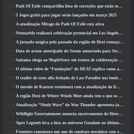
Path Of Exile compartilha lista de correções que estão sendo trabalhadas após o lançamento do Mirage
5 Jogos grátis para jogar serão lançados em março 2025
A atualização Mirage do Path Of Exile está ativa
Netmarble realizará celebração presencial em Los Angeles. Antes dos Sete Pecados Capitais: Lançamento de origem
A jornada mágica pelo passado da região de Hexi começa onde os ventos se encontram hoje
Data de acesso antecipado do Steam anunciada para Steampunk ARPG Crystalfall
Saitama chega ao MapleStory em evento de colaboração One-Punch Man
O último vídeo de “Fundações” do HEAT explica como agentes e tanques trabalham juntos
O trailer de teste alfa fechado de Last Paradise nos lembra como é realmente sobreviver ao apocalipse zumbi
O enredo de Kazeros terminará com a atualização do fim do abismo de Lost Ark
A região Hexi de Where Winds Meet ainda tem o que os jogadores amam, ao mesmo tempo que é uma experiência única
Atualização “Ninth Wave” do War Thunder apresenta jatos Rank IX
Wildlight Entertainment anuncia encerramento do Hero Shooter Highguard gratuito
Apex Legends leva a luta ao universo Gundam no último evento de crossover
Frontiers comemora um ano de combate mecânico com eventos de aniversário