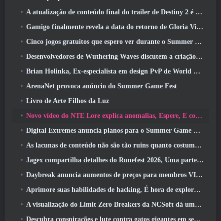
A atualização de conteúdo final do trailer de Destiny 2 é um grito de guerra
Gamigo finalmente revela a data do retorno de Gloria Victis, Será que sobreviverá na segunda vez?
Cinco jogos gratuitos que espero ver durante o Summer Game Fest
Desenvolvedores de Wuthering Waves discutem a criação da sequência de batalha Lahai-Roi Mech
Brian Holinka, Ex-especialista em design PvP de World Of Warcraft, Junta-se à equipe MMO de League Of Legends
ArenaNet provoca anúncio do Summer Game Fest
Livro de Arte Filhos da Luz
Novo vídeo do NTE Lore explica anomalias, Espere, E como uma organização ‘secreta’ rastreia tudo
Digital Extremes anuncia planos para o Summer Game Fest
As lacunas de conteúdo não são tão ruins quanto costumavam ser
Jagex compartilha detalhes do Runefest 2026, Uma parte da comemoração do 25º aniversário do RuneScape IP
Daybreak anuncia aumentos de preços para membros VIP do Lord Of The Rings Online
Aprimore suas habilidades de hacking, É hora de explorar a cidade noturna em ondas uivantes
A visualização do Limit Zero Breakers da NCSoft dá uma ideia do que esperar do próximo teste do prólogo
Descubra conspirações e lute contra gatos gigantes em seu tempo de inatividade na última atualização de Where Winds Meet