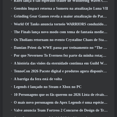
Kuro lança o tão esperado trailer de Wuthering Waves Cyberpunk: Crossover de Edgerunners
Genshin Impact retorna a Sumeru na atualização Luna VII
Grinding Gear Games revela a maior atualização do Path Of Exile II até agora, Retorno dos Antigos
World Of Tanks anuncia torneio WARRIORS conduzido pela comunidade
The Finals lança novo modo com tema de fantasia medieval ‘Dragon’s Claim’
Os Tholians retornam no evento Crystaline Chaos de Star Trek Online
Damian Priest da WWE passa por treinamento no “The Loot Camp” no trailer de ação ao vivo do Burst Fest da Delta Force
Por que Neverness To Everness fez parte da minha rotação, Por agora
A história das visões da eternidade continua em Guild Wars 2 Próxima semana
TennoCon 2026 Pacote digital e produtos agora disponíveis para compra
A barriga da fera está de volta
Legends é lançado no Steam e Xbox no PC
10 Personagens que os fãs querem no 2026 Lista de rivais da Marvel com maior probabilidade e qual a probabilidade de eles acontecerem
O mais novo personagem do Apex Legends é uma espécie de demônio da velocidade
Valve anuncia Team Fortress 2 Concurso de Design de Troféu ÜBERFEST