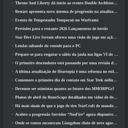
Throne And Liberty dá início ao evento Double Archboss Spawn
Restart apresenta novo sistema de progressão na atualização da temporada SS4
Evento de Tempestades Temporais no Warframe
Previsões para o restante 2026 Lançamentos de heróis
Star Dive Live Stream oferece uma visão do jogo em ação antes do lançamento
Lendas saltando do console para o PC
Prepare-se para resgatar o sábio da jaula nas ligas VI do RuneScape da velha escola: Pactos Demoníacos
O primeiro descendente está passando por uma revisão de acordo com o Dev Stream
A última atualização do Heartopia é uma reforma no estilo Alice no país das maravilhas
Comemore o primeiro dia de contato em Star Trek online e ganhe uma nova versão do Nobel Intel Battlecruiser
Devemos ser otimistas quanto ao futuro dos MMORPGs?
Planos de abril do RuneScape detalhados em vídeo de desenvolvimento
Há mais sinais de que o jogo de tiro StarCraft de mundo aberto pode ser uma coisa real
Acelere a progressão Servidor “NosFire” agora disponível no NosTale
Onde os ventos encontram Liangzhou cheio de neve agora disponível com o lançamento da versão 1.5