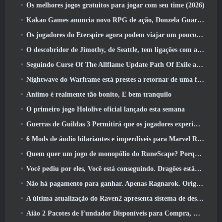
Os melhores jogos gratuitos para jogar com seu time (2026)
Kakao Games anuncia novo RPG de ação, Donzela Guardiã
Os jogadores do Eterspire agora podem viajar um pouco no tempo… como um deleite
O descobridor de Jimothy, de Seattle, tem ligações com a ArenaNet, Então é claro que eles estão adicionando isso ao Guild Wars 2
Seguindo Curse Of The Allflame Update Path Of Exile anuncia várias mudanças com base no feedback
Nightwave do Warframe está prestes a retornar de uma forma chocante
Aniimo é realmente tão bonito, E bem tranquilo
O primeiro jogo Hololive oficial lançado esta semana
Guerras de Guildas 3 Permitirá que os jogadores experimentem o mundo de Tyria antes que os Elder Dragons acordem
6 Mods de áudio hilariantes e imperdíveis para Marvel Rivals
Quem quer um jogo de monopólio do RuneScape? Porque um está a caminho
Você pediu por eles, Você está conseguindo. Dragões estão chegando a Albion Online
Não há pagamento para ganhar. Apenas Ragnarok. Origin Classic é lançado em julho 23
A última atualização do Raven2 apresenta sistema de despertar de habilidades, Oferecendo aos jogadores mais maneiras de aprimorar suas habilidades
Aião 2 Pacotes de Fundador Disponíveis para Compra, Completo com cinco dias de acesso antecipado