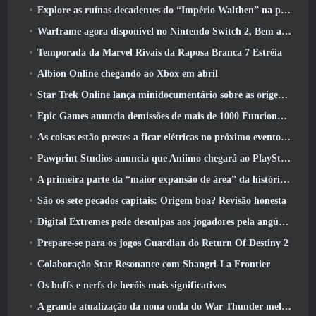
Explore as ruínas decadentes do “Império Walthen” na próxima grande atualização do RAVEN2
Warframe agora disponível no Nintendo Switch 2, Bem a tempo para o lançamento do Shadowgrapher
Temporada da Marvel Rivais da Raposa Branca 7 Estréia
Albion Online chegando ao Xbox em abril
Star Trek Online lança minidocumentário sobre as origens da Federação para comemorar o 16º aniversário
Epic Games anuncia demissões de mais de 1000 Funcionários, Citando “Desaceleração no Engajamento Fortnite”
As coisas estão prestes a ficar elétricas no próximo evento Aftershock do Apex Legends
Pawprint Studios anuncia que Aniimo chegará ao PlayStation 5 E a Epic Games Store nos lançamentos
A primeira parte da “maior expansão de área” da história do RuneScape é lançada hoje
São os sete pecados capitais: Origem boa? Revisão honesta
Digital Extremes pede desculpas aos jogadores pela angústia causada por “convites nefastos” no Warframe
Prepare-se para os jogos Guardian do Return Of Destiny 2
Colaboração Star Resonance com Shangri-La Frontier
Os buffs e nerfs de heróis mais significativos
A grande atualização da nona onda do War Thunder melhora a aparência das batalhas navais com visuais aquáticos aprimorados