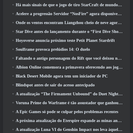
Há mais sinais de que o jogo de tiro StarCraft de mundo aberto pode ser uma coisa real
Acelere a progressão Servidor “NosFire” agora disponível no NosTale
Onde os ventos encontram Liangzhou cheio de neve agora disponível com o lançamento da versão 1.5
Star Dive antes do lançamento durante o “First Dive Show”
Hoyoverse anuncia próximo teste Petit Planet Stardrift
Soulframe provoca prelúdios 14: O duelo
Faltando o antigo personagem do Rift que você deixou no servidor morto? Gamigo tem uma solução para isso
Albion Online comemora a primavera oferecendo aos jogadores uma linda montaria de coelhinho
Black Desert Mobile agora tem um iniciador de PC
Blindspot antes de sair do acesso antecipado
A atualização “The Firmament Unbound” do Duet Night Abyss encerra o enredo de Huaxu
Voruna Prime do Warframe é tão assustador que ganhou seu próprio trailer da Red Band
A Epic Games só pode se culpar pelos problemas recentes
A próxima atualização do Eterspire expande as minas anãs e oferece uma revisão completa do combate aos chefes
A atualização Luna VI do Genshin Impact nos leva àquele lugar sobre o qual Mondstadt continua falando, mas nunca vimos