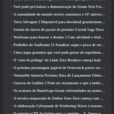
Você pode pré-baixar a demonstração do Steam Next Fest de Embers Of The Uncrowned Tomorrow
A comunidade do mundo secreto comemora o 14º aniversário com um mistério que eles devem resolver juntos
Terra Selvagem 2 Disponível para download gratuitamente (E manter) Por tempo limitado
Sorteio de chaves do pacote de presente Crystal Saga Nova
Warframe para honrar o destino 2 Com atividade e título especiais no jogo
Prelúdios do Soulframe 15 Atualizar saque e pesca de retrabalhos
Cinco jogos gratuitos que você pode gostar de experimentar durante o Bullet Fest
O ‘teste de prólogo’ do Limit Zero Breakers começa hoje
O próximo personagem jogável de Overwatch parece ser um chefe do crime ciborgue sobrecarregado
Netmarble Anuncia Próxima Data de Lançamento Global RF Online
Guerras de Guildas 3 Pode ser exatamente o que a indústria de MMO precisa agora
Os avatares do RuneScape foram reformulados na maior atualização visual do jogo nos últimos dez anos
A terceira temporada de Zenless Zone Zero começa com uma viagem para uma ilha Bangboo no céu, E para a plataforma Steam
A colaboração Cyberpunk de Wuthering Waves é exatamente o que eu quero dos meus eventos de crossover de videogame
O próximo CBT de Aniimo está a caminho… E, Temos uma janela oficial de lançamento