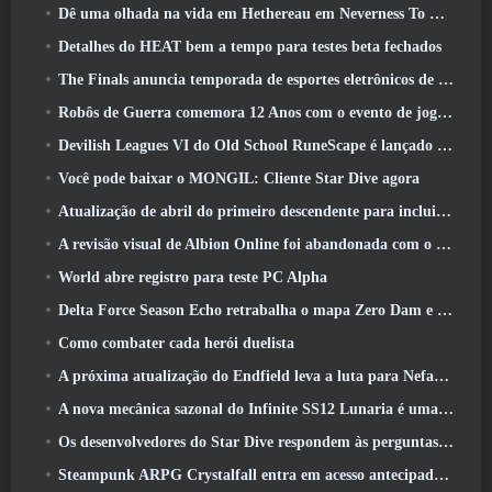
Dê uma olhada na vida em Hethereau em Neverness To Everness, vídeo de pré-visualização do jogo de lançamento
Detalhes do HEAT bem a tempo para testes beta fechados
The Finals anuncia temporada de esportes eletrônicos de US$ 200 mil
Robôs de Guerra comemora 12 Anos com o evento de jogos robóticos marcianos
Devilish Leagues VI do Old School RuneScape é lançado hoje
Você pode baixar o MONGIL: Cliente Star Dive agora
Atualização de abril do primeiro descendente para incluir versão beta do novo conteúdo do Endgame
A revisão visual de Albion Online foi abandonada com o lançamento da atualização Radiant Wilds hoje
World abre registro para teste PC Alpha
Delta Force Season Echo retrabalha o mapa Zero Dam e expande a jogabilidade das operações
Como combater cada herói duelista
A próxima atualização do Endfield leva a luta para Nefarith
A nova mecânica sazonal do Infinite SS12 Lunaria é uma das “maiores adições” ao jogo
Os desenvolvedores do Star Dive respondem às perguntas dos jogadores em uma transmissão ao vivo surpresa
Steampunk ARPG Crystalfall entra em acesso antecipado, Mas não sem alguns problemas