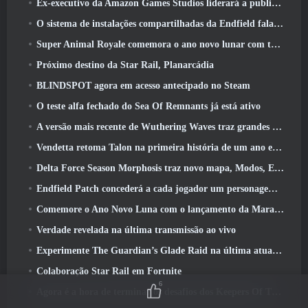
Ex-executivo da Amazon Games Studios liderará a publicação ocidental da Aion 2
O sistema de instalações compartilhadas da Endfield fala sobre os jogadores
Super Animal Royale comemora o ano novo lunar com três semanas de eventos de super cavalos
Próximo destino da Star Rail, Planarcádia
BLINDSPOT agora em acesso antecipado no Steam
O teste alfa fechado do Sea Of Remnants já está ativo
A versão mais recente de Wuthering Waves traz grandes quedas de conhecimento e mudanças na qualidade de vida
Vendetta retoma Talon na primeira história de um ano em Overwatch (Não “2”, A Blizzard está abandonando isso)
Delta Force Season Morphosis traz novo mapa, Modos, E melhorias solicitadas pelos jogadores
Endfield Patch concederá a cada jogador um personagem seis estrelas grátis de sua escolha
Comemore o Ano Novo Luna com o lançamento da Maravilha de Inverno de Palia: Atualização de Ano Novo de Riffrocin
Verdade revelada na última transmissão ao vivo
Experimente The Guardian’s Glade Raid na última atualização de Guild Wars 2 começando hoje
Colaboração Star Rail em Fortnite
6
Agora é a hora de terminar os desafios dos Keepers Of The Flame no Path Of Exile durante o Legacy Of Phrecia