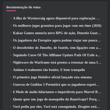
documentação do tema
A ilha de Wyrmscraig agora disponível para exploração no RuneScape da velha escola
Os melhores jogos gratuitos para jogar com seu time (2026)
Kakao Games anuncia novo RPG de ação, Donzela Guardiã
Os jogadores do Eterspire agora podem viajar um pouco no tempo… como um deleite
O descobridor de Jimothy, de Seattle, tem ligações com a ArenaNet, Então é claro que eles estão adicionando isso ao Guild Wars 2
Seguindo Curse Of The Allflame Update Path Of Exile anuncia várias mudanças com base no feedback
Nightwave do Warframe está prestes a retornar de uma forma chocante
Aniimo é realmente tão bonito, E bem tranquilo
O primeiro jogo Hololive oficial lançado esta semana
Guerras de Guildas 3 Permitirá que os jogadores experimentem o mundo de Tyria antes que os Elder Dragons acordem
6 Mods de áudio hilariantes e imperdíveis para Marvel Rivals
Quem quer um jogo de monopólio do RuneScape? Porque um está a caminho
Você pediu por eles, Você está conseguindo. Dragões estão chegando a Albion Online