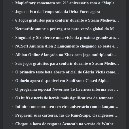
MapleStory comemora seu 21º aniversário com o “Maple University Event”
Jogue o Eco da Temporada da Delta Force agora
6 Jogos gratuitos para conferir durante o Steam Medieval Fest
Netmarble anuncia pré-registro para versão global do MMORPG de ficção científica RF Online Next
Singularity Six oferece uma visão da próxima grande atualização de Palia, The Royal Highlands
NCSoft Anuncia Aion 2 Lançamento chegando ao oeste este ano
Albion Online é lançado no Xbox com jogo multiplataforma completo
Seis jogos gratuitos para conferir durante o Steam Medieval Fest
O primeiro teste beta aberto oficial de Gloria Victis começa hoje
O duelo agora disponível em Soulframe Closed Alpha
O programa especial Neverness To Everness informa aos jogadores o que esperar dos lançamentos
Os buffs e nerfs de heróis mais significativos da temporada 7.5
Infinite comemora seu terceiro aniversário com o lançamento do SS12 Lunaria hoje
Preparem suas carteiras, fãs do RuneScape, Os ingressos para o RuneFest estão prestes a ser colocados à venda
Chegou a hora de resgatar Aemeath na versão de Wuthering Waves 3.3 Atualizar