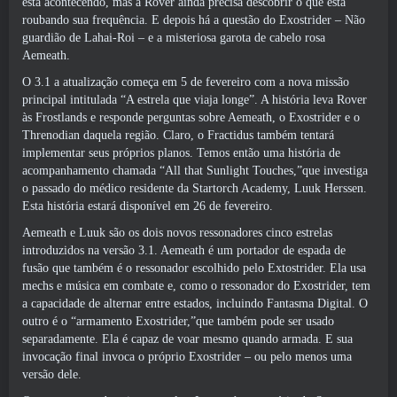
está acontecendo, mas a Rover ainda precisa descobrir o que está
roubando sua frequência. E depois há a questão do Exostrider – Não
guardião de Lahai-Roi – e a misteriosa garota de cabelo rosa
Aemeath.
O 3.1 a atualização começa em 5 de fevereiro com a nova missão
principal intitulada “A estrela que viaja longe”. A história leva Rover
às Frostlands e responde perguntas sobre Aemeath, o Exostrider e o
Threnodian daquela região. Claro, o Fractidus também tentará
implementar seus próprios planos. Temos então uma história de
acompanhamento chamada “All that Sunlight Touches,”que investiga
o passado do médico residente da Startorch Academy, Luuk Herssen.
Esta história estará disponível em 26 de fevereiro.
Aemeath e Luuk são os dois novos ressonadores cinco estrelas
introduzidos na versão 3.1. Aemeath é um portador de espada de
fusão que também é o ressonador escolhido pelo Extostrider. Ela usa
mechs e música em combate e, como o ressonador do Exostrider, tem
a capacidade de alternar entre estados, incluindo Fantasma Digital. O
outro é o “armamento Exostrider,”que também pode ser usado
separadamente. Ela é capaz de voar mesmo quando armada. E sua
invocação final invoca o próprio Exostrider – ou pelo menos uma
versão dele.