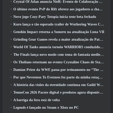
Crystal Of Atlan anuncia NieR: Evento de Colaboração Automata
O último evento PvP do Rift oferece aos jogadores a chance de ganhar até 4000 Créditos e um novo título
Novo jogo Cozy-Pary Totopia inicia teste beta fechado
Kuro lança o tão esperado trailer de Wuthering Waves Cyberpunk: Crossover de Edgerunners
Genshin Impact retorna a Sumeru na atualização Luna VII
Grinding Gear Games revela a maior atualização do Path Of Exile II até agora, Retorno dos Antigos
World Of Tanks anuncia torneio WARRIORS conduzido pela comunidade
The Finals lança novo modo com tema de fantasia medieval ‘Dragon’s Claim’
Os Tholians retornam no evento Crystaline Chaos de Star Trek Online
Damian Priest da WWE passa por treinamento no “The Loot Camp” no trailer de ação ao vivo do Burst Fest da Delta Force
Por que Neverness To Everness fez parte da minha rotação, Por agora
A história das visões da eternidade continua em Guild Wars 2 Próxima semana
TennoCon 2026 Pacote digital e produtos agora disponíveis para compra
A barriga da fera está de volta
Legends é lançado no Steam e Xbox no PC