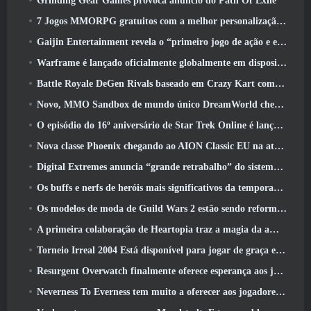
Grinding Gear Games provoca anúncio do Path Of Exile
7 Jogos MMORPG gratuitos com a melhor personalização de personagens
Gaijin Entertainment revela o “primeiro jogo de ação e extração espacial” Star Wrath
Warframe é lançado oficialmente globalmente em dispositivos Android
Battle Royale DeGen Rivals baseado em Crazy Kart combina todas as coisas que você provavelmente não sabia que queria combinadas
Novo, MMO Sandbox de mundo único DreamWorld chegando ao Steam com acesso antecipado
O episódio do 16º aniversário de Star Trek Online é lançado como parte da atualização de “corrupção”
Nova classe Phoenix chegando ao AION Classic EU na atualização ‘Ignite’
Digital Extremes anuncia “grande retrabalho” do sistema de progressão de jogadores do Soulframe
Os buffs e nerfs de heróis mais significativos da temporada 6.5
Os modelos de moda de Guild Wars 2 estão sendo reformulados com base no feedback dos jogadores
A primeira colaboração de Heartopia traz a magia da amizade de My Little Pony
Torneio Irreal 2004 Está disponível para jogar de graça e a Epic não processará ninguém por isso
Resurgent Overwatch finalmente oferece esperança aos jogadores
Neverness To Everness tem muito a oferecer aos jogadores, Particularmente divertido