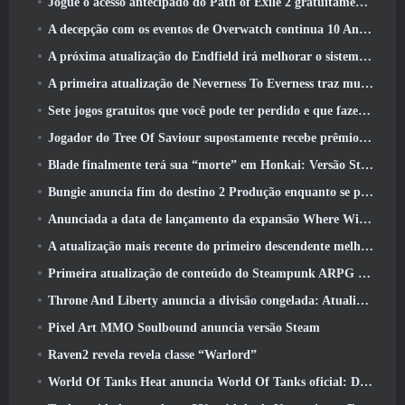
Jogue o acesso antecipado do Path of Exile 2 gratuitamente neste fim de semana
A decepção com os eventos de Overwatch continua 10 Aniversário do ano
A próxima atualização do Endfield irá melhorar o sistema de fábrica
A primeira atualização de Neverness To Everness traz muito para a mesa
Sete jogos gratuitos que você pode ter perdido e que fazem parte do Steam Ocean Fest
Jogador do Tree Of Saviour supostamente recebe prêmio especial por gastar US$ 100 mil no jogo
Blade finalmente terá sua “morte” em Honkai: Versão Star Rail 4.3
Bungie anuncia fim do destino 2 Produção enquanto se preparam para trabalhar em novos projetos
Anunciada a data de lançamento da expansão Where Winds Meet “Imperial Palace”
A atualização mais recente do primeiro descendente melhora o ciclo agrícola e atualiza o modo Onslaught
Primeira atualização de conteúdo do Steampunk ARPG Crystalfall para abordar “principais preocupações dos jogadores”
Throne And Liberty anuncia a divisão congelada: Atualização Nix
Pixel Art MMO Soulbound anuncia versão Steam
Raven2 revela revela classe “Warlord”
World Of Tanks Heat anuncia World Of Tanks oficial: Data de lançamento do HEAT