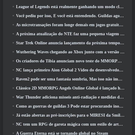
League of Legends está realmente ganhando um modo clássico
Você pediu por isso, E você está entendendo. Guildas agora estão disponíveis em Eterspire
As microtransações foram longe demais em jogos gratuitos?
A próxima atualização do NTE faz uma pequena viagem paralela a um jogo de mesa de fantasia
Star Trek Online anuncia lançamento da próxima temporada “Undiscovered”
Wuthering Waves chegando ao Xbox junto com a versão 3.5 Atualizar
Os criadores do Tibia anunciam novo teste do MMORPG de zumbis da velha escola, Persistir on-line
NC lança primeiro Aion Global 2 Vídeo do desenvolvedor, Compartilhando detalhes sobre o jogo
Raven2 pode ser uma fantasia sombria, Mas isso não impede a diversão do verão
Clássico 2D MMORPG Angels Online Global é lançado hoje
War Thunder adiciona mísseis anti-radiação e medidas de suporte eletrônico na atualização da cavalaria pesada
Como as guerras de guildas 3 Pode estar procurando inovar no espaço MMO
Já estão abertas as pré-inscrições para o MIRESI da Smilegate: Futuro Invisível
NC tem um RPG de garota mágica com um estilo de arte inspirado em anime dos anos 90 em desenvolvimento
A Guerra Eterna está se tornando global no Steam