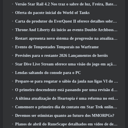
Versão Star Rail 4.2 Nos traz o sabre de luz, Freira, Baterista Trailblazer e um emanador de euforia
Oferta do pacote inicial do World of Tanks
Carta do produtor do EverQuest II oferece detalhes sobre servidor de expansão bloqueado por tempo
Throne And Liberty dá início ao evento Double Archboss Spawn
Restart apresenta novo sistema de progressão na atualização da temporada SS4
Evento de Tempestades Temporais no Warframe
Previsões para o restante 2026 Lançamentos de heróis
Star Dive Live Stream oferece uma visão do jogo em ação antes do lançamento
Lendas saltando do console para o PC
Prepare-se para resgatar o sábio da jaula nas ligas VI do RuneScape da velha escola: Pactos Demoníacos
O primeiro descendente está passando por uma revisão de acordo com o Dev Stream
A última atualização do Heartopia é uma reforma no estilo Alice no país das maravilhas
Comemore o primeiro dia de contato em Star Trek online e ganhe uma nova versão do Nobel Intel Battlecruiser
Devemos ser otimistas quanto ao futuro dos MMORPGs?
Planos de abril do RuneScape detalhados em vídeo de desenvolvimento