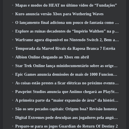
Mapas e modos do HEAT no último vídeo de “Fundações”
Kuro anuncia versão Xbox para Wuthering Waves
O lançamento final adiciona um pouco de fantasia como temporada 10 Lançamentos
Explore as ruínas decadentes do “Império Walthen” na próxima grande atualização do RAVEN2
Warframe agora disponível no Nintendo Switch 2, Bem a tempo para o lançamento do Shadowgrapher
Temporada da Marvel Rivais da Raposa Branca 7 Estréia
Albion Online chegando ao Xbox em abril
Star Trek Online lança minidocumentário sobre as origens da Federação para comemorar o 16º aniversário
Epic Games anuncia demissões de mais de 1000 Funcionários, Citando “Desaceleração no Engajamento Fortnite”
As coisas estão prestes a ficar elétricas no próximo evento Aftershock do Apex Legends
Pawprint Studios anuncia que Aniimo chegará ao PlayStation 5 E a Epic Games Store nos lançamentos
A primeira parte da “maior expansão de área” da história do RuneScape é lançada hoje
São os sete pecados capitais: Origem boa? Revisão honesta
Digital Extremes pede desculpas aos jogadores pela angústia causada por “convites nefastos” no Warframe
Prepare-se para os jogos Guardian do Return Of Destiny 2