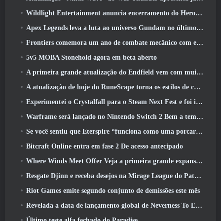
Wildlight Entertainment anuncia encerramento do Hero Shooter Highguard gratuito
Apex Legends leva a luta ao universo Gundam no último evento de crossover
Frontiers comemora um ano de combate mecânico com eventos de aniversário
5v5 MOBA Stonehold agora em beta aberto
A primeira grande atualização do Endfield vem com muitas otimizações
A atualização de hoje do RuneScape torna os estilos de combate originais do MMORPG mais fáceis de aprender
Experimentei o Crystalfall para o Steam Next Fest e foi isso que aprendi
Warframe será lançado no Nintendo Switch 2 Bem a tempo para a próxima grande atualização, O Shadowgrapher
Se você sentiu que Eterspire “funciona como uma porcaria”, O diretor criativo diz que isso não acontece mais
Bitcraft Online entra em fase 2 De acesso antecipado
Where Winds Meet Offer Veja a primeira grande expansão na transmissão ao vivo Hexi
Resgate Djinn e receba desejos na Mirage League do Path Of Exile
Riot Games emite segundo conjunto de demissões este mês
Revelada a data de lançamento global de Neverness To Everness
Último teste alfa fechado do Paradise