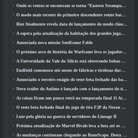
Onde os ventos se encontram se torna “Eastern Steampunk” na versão 2.0
O modo mais recente do primeiro descendente reúne batalhas difíceis de interceptação de vazio e as profundezas
Riot finalmente revela data de lançamento do modo clássico de League Of Legends
A espera pela atualização da habitação dos grandes jogadores do RuneScape acabou
Anunciada nova missão Soulframe Fable
O próximo arco de história do Warframe leva os jogadores a um novo mapa estelar, O Sistema Tau
A Universidade do Vale do Silício está oferecendo bolsas de estudo para jogos e alguns dos requisitos são interessantes
Endfield comemora seis meses de fábricas e tirolesas durante sua próxima atualização
Anunciado o terceiro estágio do teste beta fechado das batalhas de infantaria do War Thunder
Novo trailer do Aniimo é lançado com o lançamento do último teste beta fechado
As coisas ficam um pouco retrô na temporada final 11 Atualizar
O teste beta fechado final do jogo de tiro F2P da Nexon Sudden Attack Zero Point começou hoje
Lute pela glória na guerra de servidores do Lineage II
Próxima atualização do Marvel Rivals leva a luta até os deuses
As mudanças continuam chegando ao RuneScape. Desta vez é a habitação do jogador