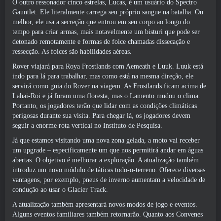
O outro ressonador cinco estrelas, Lucas, é um usuário do Spectro
Gauntlet. Ele literalmente carrega seu próprio sangue na batalha. Ou
melhor, ele usa a secreção que entrou em seu corpo ao longo do
tempo para criar armas, mais notavelmente um bisturi que pode ser
detonado remotamente e formas de foice chamadas dissecação e
ressecção. As foices são habilidades aéreas.
Rover viajará para Roya Frostlands com Aemeath e Luuk. Luuk está
indo para lá para trabalhar, mas como está na mesma direção, ele
servirá como guia do Rover na viagem. As Frostlands ficam acima de
Lahai-Roi e já foram uma floresta, mas o Lamento mudou o clima.
Portanto, os jogadores terão que lidar com as condições climáticas
perigosas durante sua visita. Para chegar lá, os jogadores devem
seguir a enorme rota vertical no Instituto de Pesquisa.
Já que estamos visitando uma nova zona gelada, a moto vai receber
um upgrade – especificamente um que nos permitirá andar em águas
abertas. O objetivo é melhorar a exploração. A atualização também
introduz um novo módulo de táticas todo-o-terreno. Oferece diversas
vantagens, por exemplo, pneus de inverno aumentam a velocidade de
condução ao usar o Glacier Track.
A atualização também apresentará novos modos de jogo e eventos.
Alguns eventos familiares também retornarão. Quanto aos Convenes