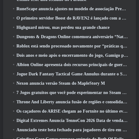
RuneScape anuncia ajustes no modelo de associação Premier para levar em conta as mudanças recentes no MMORPG
O primeiro servidor Boost do RAVEN2 é lançado com a atualização de hoje
Highguard mirou, mas perdeu sua grande chance
Dungeons & Dragons Online comemora aniversário “Natural 20” com missões e recompensas especiais
Roblox está sendo processado novamente por “práticas que colocam em perigo e exploram crianças”
Dois anos e meio após o encerramento do jogo, Gamigo provoca o retorno do MMO medieval Glory Victis
Albion Online apresenta dois recursos principais de guerra de facções na atualização Realm Divided Part II
Jogue Dark Fantasy Tactical Game Annulus durante o Steam Next Fest
Nexon anuncia versão Steam do MapleStory M
7 Jogos gratuitos que você pode experimentar no Steam Next Fest
Throne And Liberty anuncia fusão de regiões e consolidação de servidores
Os caçadores do ARISE chegam ao Fortnite no último evento de colaboração
Digital Extremes Anuncia TennoCon 2026 Data de venda de ingressos
Anunciado teste beta fechado para jogadores de tiro em terceira pessoa