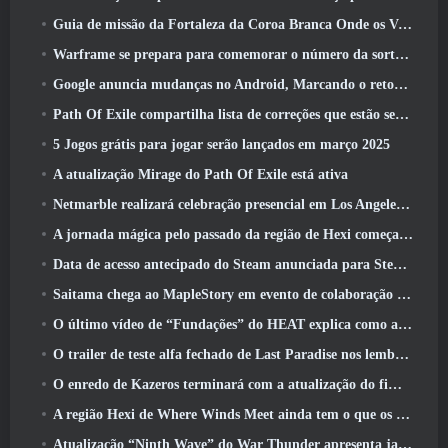
Guia de missão da Fortaleza da Coroa Branca Onde os Ventos Encontram
Warframe se prepara para comemorar o número da sorte 13 Com eventos de aniversário
Google anuncia mudanças no Android, Marcando o retorno do Fortnite à Play Store
Path Of Exile compartilha lista de correções que estão sendo trabalhadas após o lançamento do Mirage
5 Jogos grátis para jogar serão lançados em março 2025
A atualização Mirage do Path Of Exile está ativa
Netmarble realizará celebração presencial em Los Angeles. Antes dos Sete Pecados Capitais: Lançamento de origem
A jornada mágica pelo passado da região de Hexi começa onde os ventos se encontram hoje
Data de acesso antecipado do Steam anunciada para Steampunk ARPG Crystalfall
Saitama chega ao MapleStory em evento de colaboração One-Punch Man
O último vídeo de “Fundações” do HEAT explica como agentes e tanques trabalham juntos
O trailer de teste alfa fechado de Last Paradise nos lembra como é realmente sobreviver ao apocalipse zumbi
O enredo de Kazeros terminará com a atualização do fim do abismo de Lost Ark
A região Hexi de Where Winds Meet ainda tem o que os jogadores amam, ao mesmo tempo que é uma experiência única
Atualização “Ninth Wave” do War Thunder apresenta jatos Rank IX