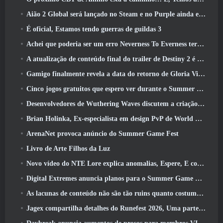
Aião 2 Global será lançado no Steam e no Purple ainda este ano
É oficial, Estamos tendo guerras de guildas 3
Achei que poderia ser um erro Neverness To Everness ter o evento Porsche Collab Gacha tão cedo, Mas eu estava errado
A atualização de conteúdo final do trailer de Destiny 2 é um grito de guerra
Gamigo finalmente revela a data do retorno de Gloria Victis, Será que sobreviverá na segunda vez?
Cinco jogos gratuitos que espero ver durante o Summer Game Fest
Desenvolvedores de Wuthering Waves discutem a criação da sequência de batalha Lahai-Roi Mech
Brian Holinka, Ex-especialista em design PvP de World Of Warcraft, Junta-se à equipe MMO de League Of Legends
ArenaNet provoca anúncio do Summer Game Fest
Livro de Arte Filhos da Luz
Novo vídeo do NTE Lore explica anomalias, Espere, E como uma organização ‘secreta’ rastreia tudo
Digital Extremes anuncia planos para o Summer Game Fest
As lacunas de conteúdo não são tão ruins quanto costumavam ser
Jagex compartilha detalhes do Runefest 2026, Uma parte da comemoração do 25º aniversário do RuneScape IP