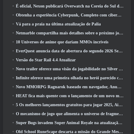
É oficial, Nexon publicará Overwatch na Coreia do Sul daqui para frente
Obtenha a experiência Cyberpunk, Completo com ciberpsicose, No próximo evento de crossover do Apex Legends
Vá para a praia na última atualização de Palia
Netmarble compartilha mais detalhes sobre o próximo jogo de nivelamento solo, Nivelamento Solo: KARMA na Anime Expo
10 Universos de anime que dariam MMOs incríveis
EverQuest anuncia data de abertura do segundo 2026 Servidor de expansão bloqueado por tempo
Versão do Star Rail 4.4 Atualizar
Novo trailer oferece uma visão da jogabilidade no Silver Palace
Infinite oferece uma primeira olhada no herói parecido com uma sereia chegando no SS13: Pós-luz
Novo MMORPG Ragnarok baseado em navegador, Anunciado o Universo Ragnarok
HEAT fica mais quente com o lançamento de um novo mapa do deserto
5 Os melhores lançamentos gratuitos para jogar 2025, Ainda vale a pena jogar 2026?
O mecanismo de jogo que alimenta o universo de fragmentos únicos do Eve Online agora é de código aberto
Super Bugs invadem Super Animal Royale na atualização ‘Super Natural’
Old School RuneScape descarta a missão do Grande Mestre ‘The Blood Moon Rises’, Encerrando uma missão de 20 anos