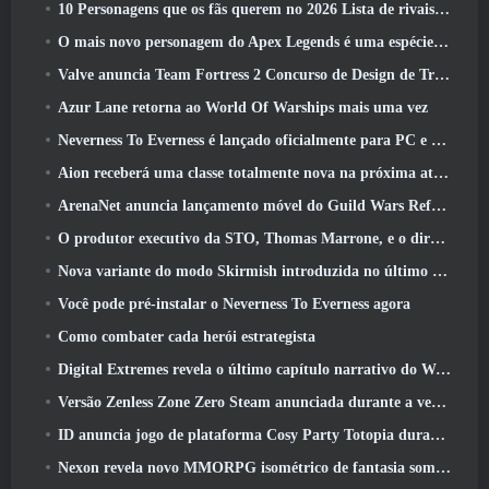
10 Personagens que os fãs querem no 2026 Lista de rivais da Marvel com maior probabilidade e qual a probabilidade de eles acontecerem
O mais novo personagem do Apex Legends é uma espécie de demônio da velocidade
Valve anuncia Team Fortress 2 Concurso de Design de Troféu ÜBERFEST
Azur Lane retorna ao World Of Warships mais uma vez
Neverness To Everness é lançado oficialmente para PC e consoles
Aion receberá uma classe totalmente nova na próxima atualização do Dread Blade
ArenaNet anuncia lançamento móvel do Guild Wars Reforged
O produtor executivo da STO, Thomas Marrone, e o diretor criativo da Neverwinter, Randy Mosiondz, discutem os jogos e o futuro do Cryptic
Nova variante do modo Skirmish introduzida no último ato de Valorant
Você pode pré-instalar o Neverness To Everness agora
Como combater cada herói estrategista
Digital Extremes revela o último capítulo narrativo do Warframe com novos curtas de anime
Versão Zenless Zone Zero Steam anunciada durante a versão 2.8 Programa Especial
ID anuncia jogo de plataforma Cosy Party Totopia durante o Xbox Showcase, Começa o recrutamento beta
Nexon revela novo MMORPG isométrico de fantasia sombria, Brasas dos sem coroa