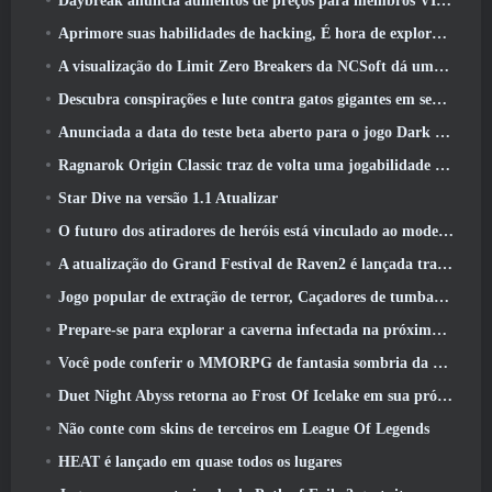
Daybreak anuncia aumentos de preços para membros VIP do Lord Of The Rings Online
Aprimore suas habilidades de hacking, É hora de explorar a cidade noturna em ondas uivantes
A visualização do Limit Zero Breakers da NCSoft dá uma ideia do que esperar do próximo teste do prólogo
Descubra conspirações e lute contra gatos gigantes em seu tempo de inatividade na última atualização de Where Winds Meet
Anunciada a data do teste beta aberto para o jogo Dark Fantasy Extraction, Caçador da Névoa
Ragnarok Origin Classic traz de volta uma jogabilidade justa de MMORPG e CBT abre em junho 4
Star Dive na versão 1.1 Atualizar
O futuro dos atiradores de heróis está vinculado ao modelo de serviço ao vivo F2P?
A atualização do Grand Festival de Raven2 é lançada trazendo consigo a nova classe Warlord
Jogo popular de extração de terror, Caçadores de tumbas, Lançamentos no Ocidente
Prepare-se para explorar a caverna infectada na próxima atualização do Eterspire
Você pode conferir o MMORPG de fantasia sombria da Nexon, Embers Of The Uncrown, durante o Steam Next Fest
Duet Night Abyss retorna ao Frost Of Icelake em sua próxima atualização Steampunk
Não conte com skins de terceiros em League Of Legends
HEAT é lançado em quase todos os lugares