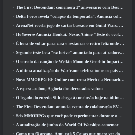
The First Descendant comemora 2º aniversário com Descendant Fest 2026 Fluxo
Delta Force revela “colapso da temporada”, Anuncia colaboração Rainbow Six Siege
ArenaNet revela jogo de cartas baseado em Guild Wars, Enevoado
HoYoverse Anuncia Honkai: Nexus Anime “Teste de evolução”
É hora de voltar para casa e restaurar o retiro feliz onde os ventos se encontram
Segundo teste beta “exclusivo” anunciado para atiradores de sobrevivência em equipe
O enredo da canção de Welkin Moon de Genshin Impact chega ao fim.. Na lua
A última atualização do Warframe celebra todos os pais do espaço
Novo MMORPG RF Online com tema Mech da Netmarble será lançado globalmente
A espera acabou, A glória dos derrotados voltou
O legado do enredo Sith chega à conclusão hoje na última atualização do SWTOR
The First Descendant anuncia evento de colaboração EVANGELION
Seis MMORPGs que você pode experimentar durante o Steam Next Fest
A atualização de junho do World Of Warships comemora o Dia da Independência dos EUA com uma nova campanha narrativa
Como um fã arcano, Aqui está 5 Coisas que quero ver do MMO Riot