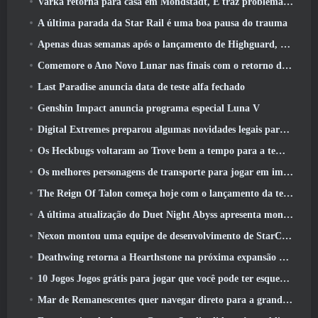
Varka retorna para casa em Mondstadt, E traz problemas com ele na atualização Luna V do Genshin Impact
A última parada da Star Rail é uma boa pausa do trauma
Apenas duas semanas após o lançamento de Highguard, Wildlight Entertainment anuncia demissões
Comemore o Ano Novo Lunar nas finais com o retorno do ‘Modo Bank It’
Last Paradise anuncia data de teste alfa fechado
Genshin Impact anuncia programa especial Luna V
Digital Extremes preparou algumas novidades legais para comemorar o ano novo lunar no Warframe
Os Heckbugs voltaram ao Trove bem a tempo para a temporada do amor
Os melhores personagens de transporte para jogar em impasse
The Reign Of Talon começa hoje com o lançamento da temporada Overwatch 1: Conquista
A última atualização do Duet Night Abyss apresenta montagens
Nexon montou uma equipe de desenvolvimento de StarCraft Shooter de acordo com relatório do canal coreano
Deathwing retorna a Hearthstone na próxima expansão do Cataclismo
10 Jogos Jogos grátis para jogar que você pode ter esquecido que estão participando do PvP Fest do Steam
Mar de Remanescentes quer navegar direto para a grandeza