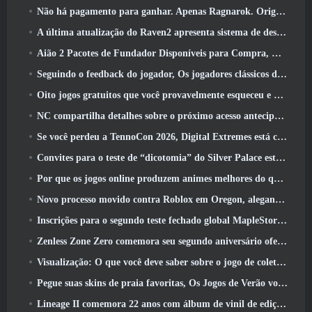
Não há pagamento para ganhar. Apenas Ragnarok. Origin Classic é lançado em julho 23
A última atualização do Raven2 apresenta sistema de despertar de habilidades, Oferecendo aos jogadores mais maneiras de aprimorar suas habilidades
Aião 2 Pacotes de Fundador Disponíveis para Compra, Completo com cinco dias de acesso antecipado
Seguindo o feedback do jogador, Os jogadores clássicos de League Of Legends não terão que pagar por skins clássicas
Oito jogos gratuitos que você provavelmente esqueceu e que fazem parte do Steam’s Train Fest
NC compartilha detalhes sobre o próximo acesso antecipado do Aion 2
Se você perdeu a TennoCon 2026, Digital Extremes está compartilhando todos os painéis
Convites para o teste de “dicotomia” do Silver Palace estão sendo enviados
Por que os jogos online produzem animes melhores do que os jogos de anime
Novo processo movido contra Roblox em Oregon, alegando incidente com cuidados infantis
Inscrições para o segundo teste fechado global MapleStory Classic World
Zenless Zone Zero comemora seu segundo aniversário oferecendo aos jogadores a escolha de um agente S-Rank gratuito
Visualização: O que você deve saber sobre o jogo de coleta de criaturas da HoYoverse, Honkai: Link Alma
Pegue suas skins de praia favoritas, Os Jogos de Verão voltaram ao Overwatch
Lineage II comemora 22 anos com álbum de vinil de edição de colecionador