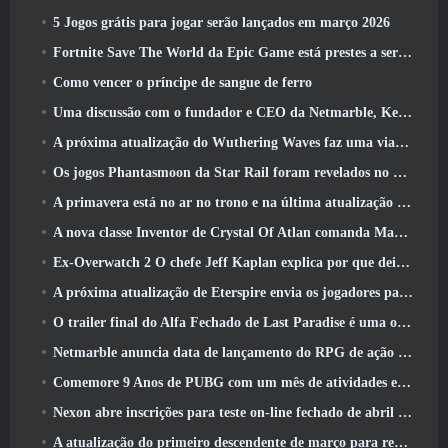
5 Jogos grátis para jogar serão lançados em março 2026
Fortnite Save The World da Epic Game está prestes a ser gratuito para jogar
Como vencer o príncipe de sangue de ferro
Uma discussão com o fundador e CEO da Netmarble, Ken Kim, sobre a MONGIL: Mergulho nas Estrelas
A próxima atualização do Wuthering Waves faz uma viagem ao “lado negro”
Os jogos Phantasmoon da Star Rail foram revelados no 4.1 Programa Especial
A primavera está no ar no trono e na última atualização do Liberty
A nova classe Inventor de Crystal Of Atlan comanda Magitech Mechs em batalha
Ex-Overwatch 2 O chefe Jeff Kaplan explica por que deixou a Blizzard
A próxima atualização de Eterspire envia os jogadores para as minas anãs
O trailer final do Alfa Fechado de Last Paradise é uma obra de arte pequena, mas aterrorizante
Netmarble anuncia data de lançamento do RPG de ação para domar monstros Mongil: Mergulho nas Estrelas
Comemore 9 Anos de PUBG com um mês de atividades especiais
Nexon abre inscrições para teste on-line fechado de abril do MapleStory Classic World
A atualização do primeiro descendente de março para reequilibrar Sharen e também introduzir novo conteúdo