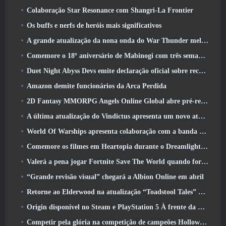
Colaboração Star Resonance com Shangri-La Frontier
Os buffs e nerfs de heróis mais significativos
A grande atualização da nona onda do War Thunder melhora a aparência das batalhas navais com visuais aquáticos aprimorados
Comemore o 18º aniversário de Mabinogi com três semanas de eventos e recompensas
Duet Night Abyss Devs emite declaração oficial sobre recente incidente de malware após atualização do jogo
Amazon demite funcionários da Arca Perdida
2D Fantasy MMORPG Angels Online Global abre pré-registro
A última atualização do Vindictus apresenta um novo ataque onde os jogadores enfrentarão o Guardião de Caliburn
World Of Warships apresenta colaboração com a banda sueca de heavy metal Sabaton
Comemore os filmes em Heartopia durante o Dreamlight Cinematics Festival
Valerá a pena jogar Fortnite Save The World quando for grátis?
“Grande revisão visual” chegará a Albion Online em abril
Retorne ao Elderwood na atualização “Toadstool Tales” de Palia
Origin disponível no Steam e PlayStation 5 À frente da marcha 23 Lançar
Competir pela glória na competição de campeões Hollow de New Eridu na próxima atualização do Zenless Zone Zero