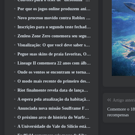
Por que os jogos online produzem animes melhores do que os jogos de anime
Novo processo movido contra Roblox em Oregon, alegando incidente com cuidados infantis
Inscrições para o segundo teste fechado global MapleStory Classic World
Zenless Zone Zero comemora seu segundo aniversário oferecendo aos jogadores a escolha de um agente S-Rank gratuito
Visualização: O que você deve saber sobre o jogo de coleta de criaturas da HoYoverse, Honkai: Link Alma
Pegue suas skins de praia favoritas, Os Jogos de Verão voltaram ao Overwatch
Lineage II comemora 22 anos com álbum de vinil de edição de colecionador
Onde os ventos se encontram se torna “Eastern Steampunk” na versão 2.0
O modo mais recente do primeiro descendente reúne batalhas difíceis de interceptação de vazio e as profundezas
Riot finalmente revela data de lançamento do modo clássico de League Of Legends
A espera pela atualização da habitação dos grandes jogadores do RuneScape acabou
Artigo anteri
Anunciada nova missão Soulframe Fable
Comemore o 18º 
recompensas
O próximo arco de história do Warframe leva os jogadores a um novo mapa estelar, O Sistema Tau
A Universidade do Vale do Silício está oferecendo bolsas de estudo para jogos e alguns dos requisitos são interessantes