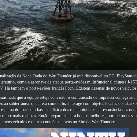
tualização da Nona Onda do War Thunder já está disponível no PC, PlayStation 
a gratuito, como a aeronave de ataque porta-aviões multifuncional chinesa J-15T,
V. Há também o porta-aviões francês Foch. Existem dezenas de novos veículos
usiasmada que a equipe esteja com isso, o comunicado de imprensa começa anun
ersão subterrânea, que afeta como a luz interage com objetos localizados abaix
espuma do mar com base na “física dos redemoinhos e na ressonância das ondas” 
em ser mais realistas. Então prepare-se para booms melhores, porque todos sab
e novos veículos e outros conteúdos novos no
Site do War Thunder
.