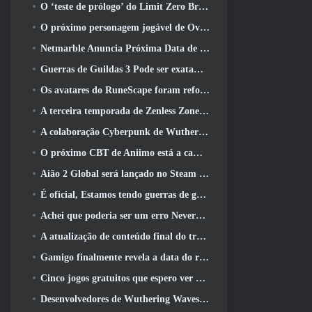
O ‘teste de prólogo’ do Limit Zero Breakers começa hoje
O próximo personagem jogável de Overwatch parece ser um chefe do crime ciborgue sobrecarregado
Netmarble Anuncia Próxima Data de Lançamento Global RF Online
Guerras de Guildas 3 Pode ser exatamente o que a indústria de MMO precisa agora
Os avatares do RuneScape foram reformulados na maior atualização visual do jogo nos últimos dez anos
A terceira temporada de Zenless Zone Zero começa com uma viagem para uma ilha Bangboo no céu, E para a plataforma Steam
A colaboração Cyberpunk de Wuthering Waves é exatamente o que eu quero dos meus eventos de crossover de videogame
O próximo CBT de Aniimo está a caminho… E, Temos uma janela oficial de lançamento
Aião 2 Global será lançado no Steam e no Purple ainda este ano
É oficial, Estamos tendo guerras de guildas 3
Achei que poderia ser um erro Neverness To Everness ter o evento Porsche Collab Gacha tão cedo, Mas eu estava errado
A atualização de conteúdo final do trailer de Destiny 2 é um grito de guerra
Gamigo finalmente revela a data do retorno de Gloria Victis, Será que sobreviverá na segunda vez?
Cinco jogos gratuitos que espero ver durante o Summer Game Fest
Desenvolvedores de Wuthering Waves discutem a criação da sequência de batalha Lahai-Roi Mech