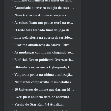
Endfield comemora seis meses de fábricas e tirolesas durante sua próxima atualização
Anunciado o terceiro estágio do teste beta fechado das batalhas de infantaria do War Thunder
Novo trailer do Aniimo é lançado com o lançamento do último teste beta fechado
As coisas ficam um pouco retrô na temporada final 11 Atualizar
O teste beta fechado final do jogo de tiro F2P da Nexon Sudden Attack Zero Point começou hoje
Lute pela glória na guerra de servidores do Lineage II
Próxima atualização do Marvel Rivals leva a luta até os deuses
As mudanças continuam chegando ao RuneScape. Desta vez é a habitação do jogador
É oficial, Nexon publicará Overwatch na Coreia do Sul daqui para frente
Obtenha a experiência Cyberpunk, Completo com ciberpsicose, No próximo evento de crossover do Apex Legends
Vá para a praia na última atualização de Palia
Netmarble compartilha mais detalhes sobre o próximo jogo de nivelamento solo, Nivelamento Solo: KARMA na Anime Expo
10 Universos de anime que dariam MMOs incríveis
EverQuest anuncia data de abertura do segundo 2026 Servidor de expansão bloqueado por tempo
Versão do Star Rail 4.4 Atualizar