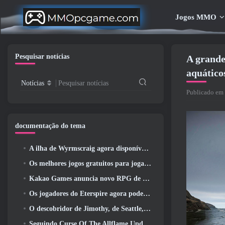
Jogos MMO
Pesquisar notícias
A grande
aquático
Notícias
Pesquisar notícias
Publicado em
documentação do tema
A ilha de Wyrmscraig agora disponível para exploração no RuneScape da velha escola
Os melhores jogos gratuitos para jogar com seu time (2026)
Kakao Games anuncia novo RPG de ação, Donzela Guardiã
Os jogadores do Eterspire agora podem viajar um pouco no tempo… como um deleite
O descobridor de Jimothy, de Seattle, tem ligações com a ArenaNet, Então é claro que eles estão adicionando isso ao Guild Wars 2
Seguindo Curse Of The Allflame Update Path Of Exile anuncia várias mudanças com base no feedback