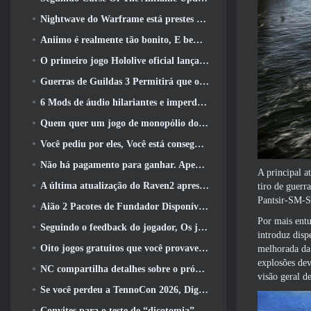
Nightwave do Warframe está prestes a retornar de uma forma chocante
Aniimo é realmente tão bonito, E bem tranquilo
O primeiro jogo Hololive oficial lançado esta semana
Guerras de Guildas 3 Permitirá que os jogadores experimentem o mundo de Tyria antes que os Elder Dragons acordem
6 Mods de áudio hilariantes e imperdíveis para Marvel Rivals
Quem quer um jogo de monopólio do RuneScape? Porque um está a caminho
Você pediu por eles, Você está conseguindo. Dragões estão chegando a Albion Online
Não há pagamento para ganhar. Apenas Ragnarok. Origin Classic é lançado em julho 23
A principal a
A última atualização do Raven2 apresenta sistema de despertar de habilidades, Oferecendo aos jogadores mais maneiras de aprimorar suas habilidades
tiro de guerr
Pantsir-SM-S
Aião 2 Pacotes de Fundador Disponíveis para Compra, Completo com cinco dias de acesso antecipado
Por mais ent
Seguindo o feedback do jogador, Os jogadores clássicos de League Of Legends não terão que pagar por skins clássicas
introduz disp
Oito jogos gratuitos que você provavelmente esqueceu e que fazem parte do Steam’s Train Fest
melhorada da 
explosões dev
NC compartilha detalhes sobre o próximo acesso antecipado do Aion 2
visão geral d
Se você perdeu a TennoCon 2026, Digital Extremes está compartilhando todos os painéis
Convites para o teste de “dicotomia” do Silver Palace estão sendo enviados