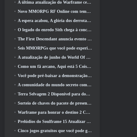
A última atualização do Warframe celebra todos os pais do espaço
Novo MMORPG RF Online com tema Mech da Netmarble será lançado globalmente
A espera acabou, A glória dos derrotados voltou
O legado do enredo Sith chega à conclusão hoje na última atualização do SWTOR
The First Descendant anuncia evento de colaboração EVANGELION
Seis MMORPGs que você pode experimentar durante o Steam Next Fest
A atualização de junho do World Of Warships comemora o Dia da Independência dos EUA com uma nova campanha narrativa
Como um fã arcano, Aqui está 5 Coisas que quero ver do MMO Riot
Você pode pré-baixar a demonstração do Steam Next Fest de Embers Of The Uncrowned Tomorrow
A comunidade do mundo secreto comemora o 14º aniversário com um mistério que eles devem resolver juntos
Terra Selvagem 2 Disponível para download gratuitamente (E manter) Por tempo limitado
Sorteio de chaves do pacote de presente Crystal Saga Nova
Warframe para honrar o destino 2 Com atividade e título especiais no jogo
Prelúdios do Soulframe 15 Atualizar saque e pesca de retrabalhos
Cinco jogos gratuitos que você pode gostar de experimentar durante o Bullet Fest