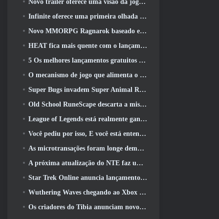
Novo trailer oferece uma visão da jogabilidade no Silver Palace
Infinite oferece uma primeira olhada no herói parecido com uma sereia chegando no SS13: Pós-luz
Novo MMORPG Ragnarok baseado em navegador, Anunciado o Universo Ragnarok
HEAT fica mais quente com o lançamento de um novo mapa do deserto
5 Os melhores lançamentos gratuitos para jogar 2025, Ainda vale a pena jogar 2026?
O mecanismo de jogo que alimenta o universo de fragmentos únicos do Eve Online agora é de código aberto
Super Bugs invadem Super Animal Royale na atualização ‘Super Natural’
Old School RuneScape descarta a missão do Grande Mestre ‘The Blood Moon Rises’, Encerrando uma missão de 20 anos
League of Legends está realmente ganhando um modo clássico
Você pediu por isso, E você está entendendo. Guildas agora estão disponíveis em Eterspire
As microtransações foram longe demais em jogos gratuitos?
A próxima atualização do NTE faz uma pequena viagem paralela a um jogo de mesa de fantasia
Star Trek Online anuncia lançamento da próxima temporada “Undiscovered”
Wuthering Waves chegando ao Xbox junto com a versão 3.5 Atualizar
Os criadores do Tibia anunciam novo teste do MMORPG de zumbis da velha escola, Persistir on-line