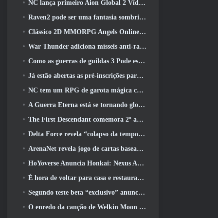
NC lança primeiro Aion Global 2 Vídeo do desenvolvedor, Compartilhando detalhes sobre o jogo
Raven2 pode ser uma fantasia sombria, Mas isso não impede a diversão do verão
Clássico 2D MMORPG Angels Online Global é lançado hoje
War Thunder adiciona mísseis anti-radiação e medidas de suporte eletrônico na atualização da cavalaria pesada
Como as guerras de guildas 3 Pode estar procurando inovar no espaço MMO
Já estão abertas as pré-inscrições para o MIRESI da Smilegate: Futuro Invisível
NC tem um RPG de garota mágica com um estilo de arte inspirado em anime dos anos 90 em desenvolvimento
A Guerra Eterna está se tornando global no Steam
The First Descendant comemora 2º aniversário com Descendant Fest 2026 Fluxo
Delta Force revela “colapso da temporada”, Anuncia colaboração Rainbow Six Siege
ArenaNet revela jogo de cartas baseado em Guild Wars, Enevoado
HoYoverse Anuncia Honkai: Nexus Anime “Teste de evolução”
É hora de voltar para casa e restaurar o retiro feliz onde os ventos se encontram
Segundo teste beta “exclusivo” anunciado para atiradores de sobrevivência em equipe
O enredo da canção de Welkin Moon de Genshin Impact chega ao fim.. Na lua