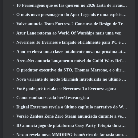
10 Personagens que os fãs querem no 2026 Lista de rivais da Marvel com maior probabilidade e qual a probabilidade de eles acontecerem
O mais novo personagem do Apex Legends é uma espécie de demônio da velocidade
Valve anuncia Team Fortress 2 Concurso de Design de Troféu ÜBERFEST
Azur Lane retorna ao World Of Warships mais uma vez
Neverness To Everness é lançado oficialmente para PC e consoles
Aion receberá uma classe totalmente nova na próxima atualização do Dread Blade
ArenaNet anuncia lançamento móvel do Guild Wars Reforged
O produtor executivo da STO, Thomas Marrone, e o diretor criativo da Neverwinter, Randy Mosiondz, discutem os jogos e o futuro do Cryptic
Nova variante do modo Skirmish introduzida no último ato de Valorant
Você pode pré-instalar o Neverness To Everness agora
Como combater cada herói estrategista
Digital Extremes revela o último capítulo narrativo do Warframe com novos curtas de anime
Versão Zenless Zone Zero Steam anunciada durante a versão 2.8 Programa Especial
ID anuncia jogo de plataforma Cosy Party Totopia durante o Xbox Showcase, Começa o recrutamento beta
Nexon revela novo MMORPG isométrico de fantasia sombria, Brasas dos sem coroa