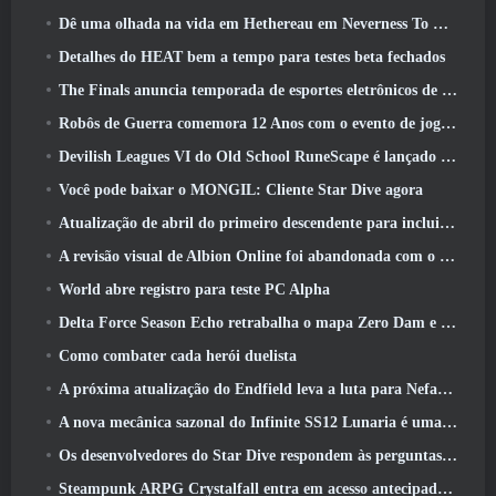
Dê uma olhada na vida em Hethereau em Neverness To Everness, vídeo de pré-visualização do jogo de lançamento
Detalhes do HEAT bem a tempo para testes beta fechados
The Finals anuncia temporada de esportes eletrônicos de US$ 200 mil
Robôs de Guerra comemora 12 Anos com o evento de jogos robóticos marcianos
Devilish Leagues VI do Old School RuneScape é lançado hoje
Você pode baixar o MONGIL: Cliente Star Dive agora
Atualização de abril do primeiro descendente para incluir versão beta do novo conteúdo do Endgame
A revisão visual de Albion Online foi abandonada com o lançamento da atualização Radiant Wilds hoje
World abre registro para teste PC Alpha
Delta Force Season Echo retrabalha o mapa Zero Dam e expande a jogabilidade das operações
Como combater cada herói duelista
A próxima atualização do Endfield leva a luta para Nefarith
A nova mecânica sazonal do Infinite SS12 Lunaria é uma das “maiores adições” ao jogo
Os desenvolvedores do Star Dive respondem às perguntas dos jogadores em uma transmissão ao vivo surpresa
Steampunk ARPG Crystalfall entra em acesso antecipado, Mas não sem alguns problemas