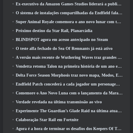
Ex-executivo da Amazon Games Studios liderará a publicação ocidental da Aion 2
O sistema de instalações compartilhadas da Endfield fala sobre os jogadores
Super Animal Royale comemora o ano novo lunar com três semanas de eventos de super cavalos
Próximo destino da Star Rail, Planarcádia
BLINDSPOT agora em acesso antecipado no Steam
O teste alfa fechado do Sea Of Remnants já está ativo
A versão mais recente de Wuthering Waves traz grandes quedas de conhecimento e mudanças na qualidade de vida
Vendetta retoma Talon na primeira história de um ano em Overwatch (Não “2”, A Blizzard está abandonando isso)
Delta Force Season Morphosis traz novo mapa, Modos, E melhorias solicitadas pelos jogadores
Endfield Patch concederá a cada jogador um personagem seis estrelas grátis de sua escolha
Comemore o Ano Novo Luna com o lançamento da Maravilha de Inverno de Palia: Atualização de Ano Novo de Riffrocin
Verdade revelada na última transmissão ao vivo
Experimente The Guardian’s Glade Raid na última atualização de Guild Wars 2 começando hoje
Colaboração Star Rail em Fortnite
Agora é a hora de terminar os desafios dos Keepers Of The Flame no Path Of Exile durante o Legacy Of Phrecia