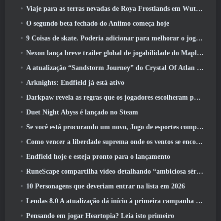
Viaje para as terras nevadas de Roya Frostlands em Wuthering Waves, próxima versão 3.1
O segundo beta fechado do Aniimo começa hoje
9 Coisas de skate. Poderia adicionar para melhorar o jogo em 2026
Nexon lança breve trailer global de jogabilidade do MapleStory Classic World
A atualização “Sandstorm Journey” do Crystal Of Atlan aumenta o limite de nível para 70
Arknights: Endfield já está ativo
Darkpaw revela as regras que os jogadores escolheram para o próximo servidor Frostreaver do EverQuest
Duet Night Abyss é lançado no Steam
Se você está procurando um novo, Jogo de esportes competitivos, O teste beta fechado do futebol freestyle 2 Está a caminho
Como vencer a liberdade suprema onde os ventos se encontram
Endfield hoje e esteja pronto para o lançamento
RuneScape compartilha vídeo detalhando “ambiciosa série de atualizações de conteúdo”
10 Personagens que deveriam entrar na lista em 2026
Lendas 8.0 A atualização dá início à primeira campanha de 2026
Pensando em jogar Heartopia? Leia isto primeiro