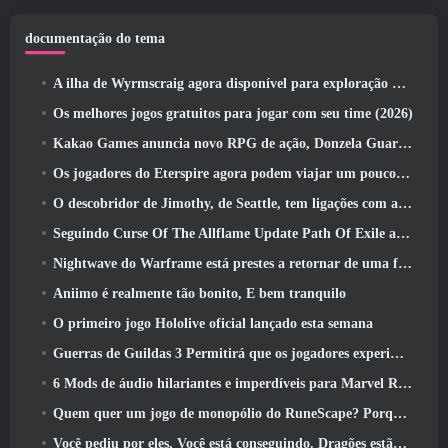
documentação do tema
A ilha de Wyrmscraig agora disponível para exploração no RuneScape da velha escola
Os melhores jogos gratuitos para jogar com seu time (2026)
Kakao Games anuncia novo RPG de ação, Donzela Guardiã
Os jogadores do Eterspire agora podem viajar um pouco no tempo… como um deleite
O descobridor de Jimothy, de Seattle, tem ligações com a ArenaNet, Então é claro que eles estão adicionando isso ao Guild Wars 2
Seguindo Curse Of The Allflame Update Path Of Exile anuncia várias mudanças com base no feedback
Nightwave do Warframe está prestes a retornar de uma forma chocante
Aniimo é realmente tão bonito, E bem tranquilo
O primeiro jogo Hololive oficial lançado esta semana
Guerras de Guildas 3 Permitirá que os jogadores experimentem o mundo de Tyria antes que os Elder Dragons acordem
6 Mods de áudio hilariantes e imperdíveis para Marvel Rivals
Quem quer um jogo de monopólio do RuneScape? Porque um está a caminho
Você pediu por eles, Você está conseguindo. Dragões estão chegando a Albion Online