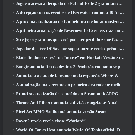
Jogue o acesso antecipado do Path of Exile 2 gratuitamente neste fim de semana
A decepção com os eventos de Overwatch continua 10 Aniversário do ano
A próxima atualização do Endfield irá melhorar o sistema de fábrica
A primeira atualização de Neverness To Everness traz muito para a mesa
Sete jogos gratuitos que você pode ter perdido e que fazem parte do Steam Ocean Fest
Jogador do Tree Of Saviour supostamente recebe prêmio especial por gastar US$ 100 mil no jogo
Blade finalmente terá sua “morte” em Honkai: Versão Star Rail 4.3
Bungie anuncia fim do destino 2 Produção enquanto se preparam para trabalhar em novos projetos
Anunciada a data de lançamento da expansão Where Winds Meet “Imperial Palace”
A atualização mais recente do primeiro descendente melhora o ciclo agrícola e atualiza o modo Onslaught
Primeira atualização de conteúdo do Steampunk ARPG Crystalfall para abordar “principais preocupações dos jogadores”
Throne And Liberty anuncia a divisão congelada: Atualização Nix
Pixel Art MMO Soulbound anuncia versão Steam
Raven2 revela revela classe “Warlord”
World Of Tanks Heat anuncia World Of Tanks oficial: Data de lançamento do HEAT