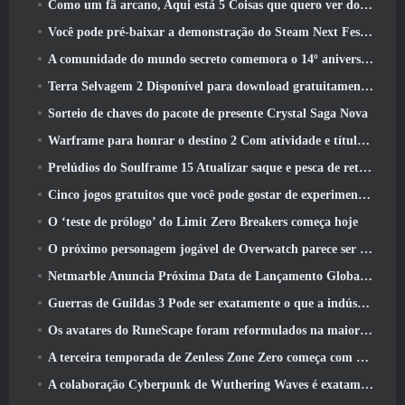
Como um fã arcano, Aqui está 5 Coisas que quero ver do MMO Riot
Você pode pré-baixar a demonstração do Steam Next Fest de Embers Of The Uncrowned Tomorrow
A comunidade do mundo secreto comemora o 14º aniversário com um mistério que eles devem resolver juntos
Terra Selvagem 2 Disponível para download gratuitamente (E manter) Por tempo limitado
Sorteio de chaves do pacote de presente Crystal Saga Nova
Warframe para honrar o destino 2 Com atividade e título especiais no jogo
Prelúdios do Soulframe 15 Atualizar saque e pesca de retrabalhos
Cinco jogos gratuitos que você pode gostar de experimentar durante o Bullet Fest
O ‘teste de prólogo’ do Limit Zero Breakers começa hoje
O próximo personagem jogável de Overwatch parece ser um chefe do crime ciborgue sobrecarregado
Netmarble Anuncia Próxima Data de Lançamento Global RF Online
Guerras de Guildas 3 Pode ser exatamente o que a indústria de MMO precisa agora
Os avatares do RuneScape foram reformulados na maior atualização visual do jogo nos últimos dez anos
A terceira temporada de Zenless Zone Zero começa com uma viagem para uma ilha Bangboo no céu, E para a plataforma Steam
A colaboração Cyberpunk de Wuthering Waves é exatamente o que eu quero dos meus eventos de crossover de videogame