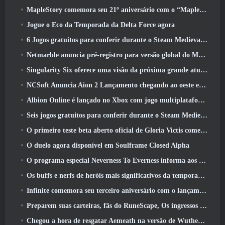
MapleStory comemora seu 21º aniversário com o “Maple University Event”
Jogue o Eco da Temporada da Delta Force agora
6 Jogos gratuitos para conferir durante o Steam Medieval Fest
Netmarble anuncia pré-registro para versão global do MMORPG de ficção científica RF Online Next
Singularity Six oferece uma visão da próxima grande atualização de Palia, The Royal Highlands
NCSoft Anuncia Aion 2 Lançamento chegando ao oeste este ano
Albion Online é lançado no Xbox com jogo multiplataforma completo
Seis jogos gratuitos para conferir durante o Steam Medieval Fest
O primeiro teste beta aberto oficial de Gloria Victis começa hoje
O duelo agora disponível em Soulframe Closed Alpha
O programa especial Neverness To Everness informa aos jogadores o que esperar dos lançamentos
Os buffs e nerfs de heróis mais significativos da temporada 7.5
Infinite comemora seu terceiro aniversário com o lançamento do SS12 Lunaria hoje
Preparem suas carteiras, fãs do RuneScape, Os ingressos para o RuneFest estão prestes a ser colocados à venda
Chegou a hora de resgatar Aemeath na versão de Wuthering Waves 3.3 Atualizar