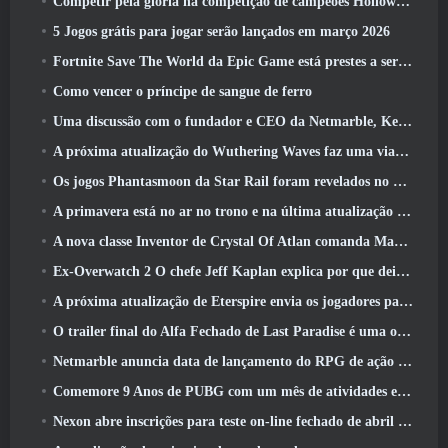
Competir pela glória na competição de campeões Hollow de New Eridu na próxima atualização do Zenless Zone Zero
5 Jogos grátis para jogar serão lançados em março 2026
Fortnite Save The World da Epic Game está prestes a ser gratuito para jogar
Como vencer o príncipe de sangue de ferro
Uma discussão com o fundador e CEO da Netmarble, Ken Kim, sobre a MONGIL: Mergulho nas Estrelas
A próxima atualização do Wuthering Waves faz uma viagem ao “lado negro”
Os jogos Phantasmoon da Star Rail foram revelados no 4.1 Programa Especial
A primavera está no ar no trono e na última atualização do Liberty
A nova classe Inventor de Crystal Of Atlan comanda Magitech Mechs em batalha
Ex-Overwatch 2 O chefe Jeff Kaplan explica por que deixou a Blizzard
A próxima atualização de Eterspire envia os jogadores para as minas anãs
O trailer final do Alfa Fechado de Last Paradise é uma obra de arte pequena, mas aterrorizante
Netmarble anuncia data de lançamento do RPG de ação para domar monstros Mongil: Mergulho nas Estrelas
Comemore 9 Anos de PUBG com um mês de atividades especiais
Nexon abre inscrições para teste on-line fechado de abril do MapleStory Classic World