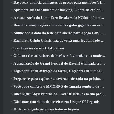
Daybreak anuncia aumentos de preços para membros VIP do Lord Of The Rings Online
Aprimore suas habilidades de hacking, É hora de explorar a cidade noturna em ondas uivantes
A visualização do Limit Zero Breakers da NCSoft dá uma ideia do que esperar do próximo teste do prólogo
Descubra conspirações e lute contra gatos gigantes em seu tempo de inatividade na última atualização de Where Winds Meet
Anunciada a data do teste beta aberto para o jogo Dark Fantasy Extraction, Caçador da Névoa
Ragnarok Origin Classic traz de volta uma jogabilidade justa de MMORPG e CBT abre em junho 4
Star Dive na versão 1.1 Atualizar
O futuro dos atiradores de heróis está vinculado ao modelo de serviço ao vivo F2P?
A atualização do Grand Festival de Raven2 é lançada trazendo consigo a nova classe Warlord
Jogo popular de extração de terror, Caçadores de tumbas, Lançamentos no Ocidente
Prepare-se para explorar a caverna infectada na próxima atualização do Eterspire
Você pode conferir o MMORPG de fantasia sombria da Nexon, Embers Of The Uncrown, durante o Steam Next Fest
Duet Night Abyss retorna ao Frost Of Icelake em sua próxima atualização Steampunk
Não conte com skins de terceiros em League Of Legends
HEAT é lançado em quase todos os lugares