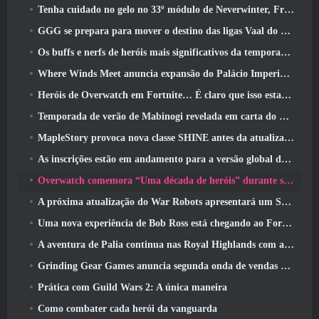
Tenha cuidado no gelo no 33º módulo de Neverwinter, Frio cortante
GGG se prepara para mover o destino das ligas Vaal do Path Of Exile 2 antes do lançamento do Return Of The Ancients
Os buffs e nerfs de heróis mais significativos da temporada 8
Where Winds Meet anuncia expansão do Palácio Imperial e compartilha um roteiro de conteúdo “massivo”
Heróis de Overwatch em Fortnite… É claro que isso estava prestes a acontecer
Temporada de verão de Mabinogi revelada em carta do produtor
MapleStory provoca nova classe SHINE antes da atualização de junho
As inscrições estão em andamento para a versão global do ‘Teste de Prólogo’ Limit Zero Breakers da NCSoft
Overwatch comemora “Uma década de heróis” durante seu 10º aniversário
A próxima atualização do War Robots apresentará um Sniper inspirado em Lovecraft
Uma nova experiência de Bob Ross está chegando ao Fortnite
A aventura de Palia continua nas Royal Highlands com a atualização de hoje
Grinding Gear Games anuncia segunda onda de vendas de ingressos ExileCon
Prática com Guild Wars 2: A única maneira
Como combater cada herói da vanguarda