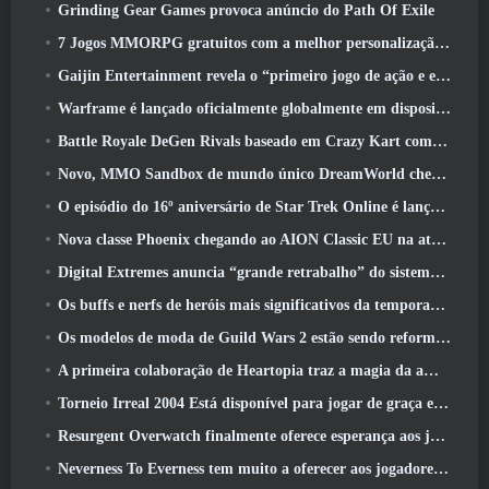
Grinding Gear Games provoca anúncio do Path Of Exile
7 Jogos MMORPG gratuitos com a melhor personalização de personagens
Gaijin Entertainment revela o “primeiro jogo de ação e extração espacial” Star Wrath
Warframe é lançado oficialmente globalmente em dispositivos Android
Battle Royale DeGen Rivals baseado em Crazy Kart combina todas as coisas que você provavelmente não sabia que queria combinadas
Novo, MMO Sandbox de mundo único DreamWorld chegando ao Steam com acesso antecipado
O episódio do 16º aniversário de Star Trek Online é lançado como parte da atualização de “corrupção”
Nova classe Phoenix chegando ao AION Classic EU na atualização ‘Ignite’
Digital Extremes anuncia “grande retrabalho” do sistema de progressão de jogadores do Soulframe
Os buffs e nerfs de heróis mais significativos da temporada 6.5
Os modelos de moda de Guild Wars 2 estão sendo reformulados com base no feedback dos jogadores
A primeira colaboração de Heartopia traz a magia da amizade de My Little Pony
Torneio Irreal 2004 Está disponível para jogar de graça e a Epic não processará ninguém por isso
Resurgent Overwatch finalmente oferece esperança aos jogadores
Neverness To Everness tem muito a oferecer aos jogadores, Particularmente divertido