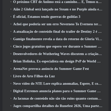
O próximo CBT de Aniimo está a caminho… E, Temos uma janela oficial de lançamento
Aião 2 Global será lançado no Steam e no Purple ainda este ano
É oficial, Estamos tendo guerras de guildas 3
Achei que poderia ser um erro Neverness To Everness ter o evento Porsche Collab Gacha tão cedo, Mas eu estava errado
A atualização de conteúdo final do trailer de Destiny 2 é um grito de guerra
Gamigo finalmente revela a data do retorno de Gloria Victis, Será que sobreviverá na segunda vez?
Cinco jogos gratuitos que espero ver durante o Summer Game Fest
Desenvolvedores de Wuthering Waves discutem a criação da sequência de batalha Lahai-Roi Mech
Brian Holinka, Ex-especialista em design PvP de World Of Warcraft, Junta-se à equipe MMO de League Of Legends
ArenaNet provoca anúncio do Summer Game Fest
Livro de Arte Filhos da Luz
Novo vídeo do NTE Lore explica anomalias, Espere, E como uma organização ‘secreta’ rastreia tudo
Digital Extremes anuncia planos para o Summer Game Fest
As lacunas de conteúdo não são tão ruins quanto costumavam ser
Jagex compartilha detalhes do Runefest 2026, Uma parte da comemoração do 25º aniversário do RuneScape IP