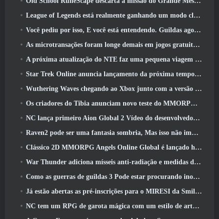
Old School RuneScape descarta a missão do Grande Mestre ‘The Blood Moon Rises’, Encerrando uma missão de 20 anos
League of Legends está realmente ganhando um modo clássico
Você pediu por isso, E você está entendendo. Guildas agora estão disponíveis em Eterspire
As microtransações foram longe demais em jogos gratuitos?
A próxima atualização do NTE faz uma pequena viagem paralela a um jogo de mesa de fantasia
Star Trek Online anuncia lançamento da próxima temporada “Undiscovered”
Wuthering Waves chegando ao Xbox junto com a versão 3.5 Atualizar
Os criadores do Tibia anunciam novo teste do MMORPG de zumbis da velha escola, Persistir on-line
NC lança primeiro Aion Global 2 Vídeo do desenvolvedor, Compartilhando detalhes sobre o jogo
Raven2 pode ser uma fantasia sombria, Mas isso não impede a diversão do verão
Clássico 2D MMORPG Angels Online Global é lançado hoje
War Thunder adiciona mísseis anti-radiação e medidas de suporte eletrônico na atualização da cavalaria pesada
Como as guerras de guildas 3 Pode estar procurando inovar no espaço MMO
Já estão abertas as pré-inscrições para o MIRESI da Smilegate: Futuro Invisível
NC tem um RPG de garota mágica com um estilo de arte inspirado em anime dos anos 90 em desenvolvimento