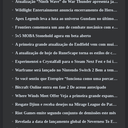
Atualização “Ninth Wave” do War Thunder apresenta jatos Rank IX
Wildlight Entertainment anuncia encerramento do Hero Shooter Highguard gratuito
Apex Legends leva a luta ao universo Gundam no último evento de crossover
Frontiers comemora um ano de combate mecânico com eventos de aniversário
5v5 MOBA Stonehold agora em beta aberto
A primeira grande atualização do Endfield vem com muitas otimizações
A atualização de hoje do RuneScape torna os estilos de combate originais do MMORPG mais fáceis de aprender
Experimentei o Crystalfall para o Steam Next Fest e foi isso que aprendi
Warframe será lançado no Nintendo Switch 2 Bem a tempo para a próxima grande atualização, O Shadowgrapher
Se você sentiu que Eterspire “funciona como uma porcaria”, O diretor criativo diz que isso não acontece mais
Bitcraft Online entra em fase 2 De acesso antecipado
Where Winds Meet Offer Veja a primeira grande expansão na transmissão ao vivo Hexi
Resgate Djinn e receba desejos na Mirage League do Path Of Exile
Riot Games emite segundo conjunto de demissões este mês
Revelada a data de lançamento global de Neverness To Everness