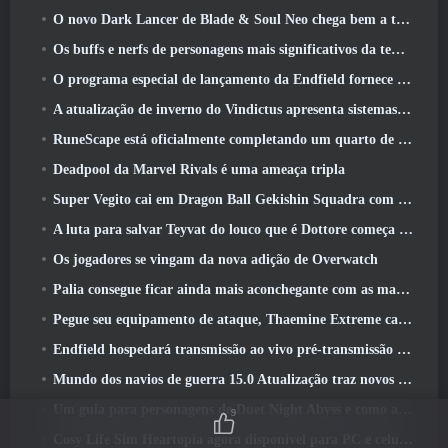
O novo Dark Lancer de Blade & Soul Neo chega bem a tempo para o primeiro aniversário
Os buffs e nerfs de personagens mais significativos da temporada 6
O programa especial de lançamento da Endfield fornece detalhes sobre o sistema de monetização do jogo
A atualização de inverno do Vindictus apresenta sistemas para facilitar a progressão dos jogadores
RuneScape está oficialmente completando um quarto de século
Deadpool da Marvel Rivals é uma ameaça tripla
Super Vegito cai em Dragon Ball Gekishin Squadra com a chegada da temporada 3
A luta para salvar Teyvat do louco que é Dottore começa hoje em Genshin Impact
Os jogadores se vingam da nova adição de Overwatch
Palia consegue ficar ainda mais aconchegante com as maravilhas do inverno: Atualização do Santuário Preso na Neve
Pegue seu equipamento de ataque, Thaemine Extreme cai na Arca Perdida amanhã
Endfield hospedará transmissão ao vivo pré-transmissão ao vivo esta semana
Mundo dos navios de guerra 15.0 Atualização traz novos navios de guerra europeus, Uma colaboração de comandante e muito mais
Um guia para personagens de Duet Night Abyss e como adquiri-los
9
Cosy Life Sim Heartopia agora disponível para PC e celular