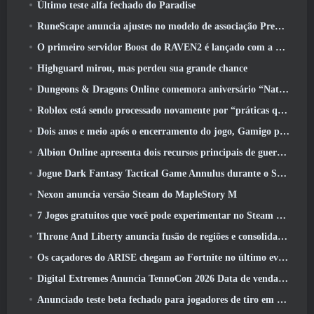
Último teste alfa fechado do Paradise
RuneScape anuncia ajustes no modelo de associação Premier para levar em conta as mudanças recentes no MMORPG
O primeiro servidor Boost do RAVEN2 é lançado com a atualização de hoje
Highguard mirou, mas perdeu sua grande chance
Dungeons & Dragons Online comemora aniversário “Natural 20” com missões e recompensas especiais
Roblox está sendo processado novamente por “práticas que colocam em perigo e exploram crianças”
Dois anos e meio após o encerramento do jogo, Gamigo provoca o retorno do MMO medieval Glory Victis
Albion Online apresenta dois recursos principais de guerra de facções na atualização Realm Divided Part II
Jogue Dark Fantasy Tactical Game Annulus durante o Steam Next Fest
Nexon anuncia versão Steam do MapleStory M
7 Jogos gratuitos que você pode experimentar no Steam Next Fest
Throne And Liberty anuncia fusão de regiões e consolidação de servidores
Os caçadores do ARISE chegam ao Fortnite no último evento de colaboração
Digital Extremes Anuncia TennoCon 2026 Data de venda de ingressos
Anunciado teste beta fechado para jogadores de tiro em terceira pessoa