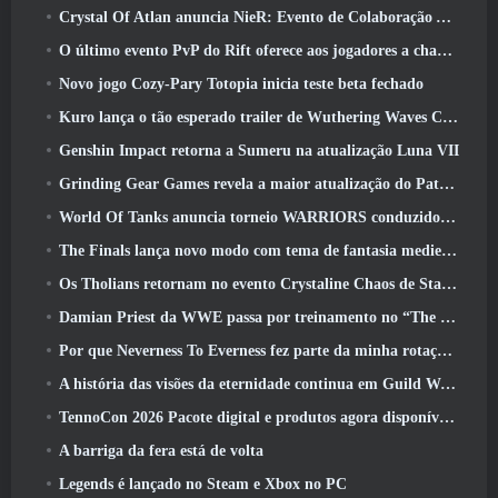
Crystal Of Atlan anuncia NieR: Evento de Colaboração Automata
O último evento PvP do Rift oferece aos jogadores a chance de ganhar até 4000 Créditos e um novo título
Novo jogo Cozy-Pary Totopia inicia teste beta fechado
Kuro lança o tão esperado trailer de Wuthering Waves Cyberpunk: Crossover de Edgerunners
Genshin Impact retorna a Sumeru na atualização Luna VII
Grinding Gear Games revela a maior atualização do Path Of Exile II até agora, Retorno dos Antigos
World Of Tanks anuncia torneio WARRIORS conduzido pela comunidade
The Finals lança novo modo com tema de fantasia medieval ‘Dragon’s Claim’
Os Tholians retornam no evento Crystaline Chaos de Star Trek Online
Damian Priest da WWE passa por treinamento no “The Loot Camp” no trailer de ação ao vivo do Burst Fest da Delta Force
Por que Neverness To Everness fez parte da minha rotação, Por agora
A história das visões da eternidade continua em Guild Wars 2 Próxima semana
TennoCon 2026 Pacote digital e produtos agora disponíveis para compra
A barriga da fera está de volta
Legends é lançado no Steam e Xbox no PC