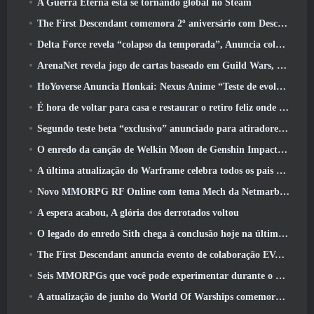
A Guerra Eterna está se tornando global no Steam
The First Descendant comemora 2º aniversário com Descendant Fest 2026 Fluxo
Delta Force revela “colapso da temporada”, Anuncia colaboração Rainbow Six Siege
ArenaNet revela jogo de cartas baseado em Guild Wars, Enevoado
HoYoverse Anuncia Honkai: Nexus Anime “Teste de evolução”
É hora de voltar para casa e restaurar o retiro feliz onde os ventos se encontram
Segundo teste beta “exclusivo” anunciado para atiradores de sobrevivência em equipe
O enredo da canção de Welkin Moon de Genshin Impact chega ao fim.. Na lua
A última atualização do Warframe celebra todos os pais do espaço
Novo MMORPG RF Online com tema Mech da Netmarble será lançado globalmente
A espera acabou, A glória dos derrotados voltou
O legado do enredo Sith chega à conclusão hoje na última atualização do SWTOR
The First Descendant anuncia evento de colaboração EVANGELION
Seis MMORPGs que você pode experimentar durante o Steam Next Fest
A atualização de junho do World Of Warships comemora o Dia da Independência dos EUA com uma nova campanha narrativa