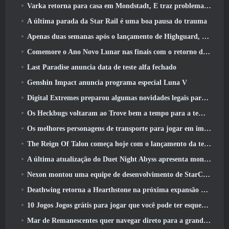
Varka retorna para casa em Mondstadt, E traz problemas com ele na atualização Luna V do Genshin Impact
A última parada da Star Rail é uma boa pausa do trauma
Apenas duas semanas após o lançamento de Highguard, Wildlight Entertainment anuncia demissões
Comemore o Ano Novo Lunar nas finais com o retorno do ‘Modo Bank It’
Last Paradise anuncia data de teste alfa fechado
Genshin Impact anuncia programa especial Luna V
Digital Extremes preparou algumas novidades legais para comemorar o ano novo lunar no Warframe
Os Heckbugs voltaram ao Trove bem a tempo para a temporada do amor
Os melhores personagens de transporte para jogar em impasse
The Reign Of Talon começa hoje com o lançamento da temporada Overwatch 1: Conquista
A última atualização do Duet Night Abyss apresenta montagens
Nexon montou uma equipe de desenvolvimento de StarCraft Shooter de acordo com relatório do canal coreano
Deathwing retorna a Hearthstone na próxima expansão do Cataclismo
10 Jogos Jogos grátis para jogar que você pode ter esquecido que estão participando do PvP Fest do Steam
Mar de Remanescentes quer navegar direto para a grandeza