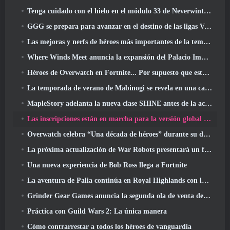
Tenga cuidado con el hielo en el módulo 33 de Neverwinter, Frío cortante
GGG se prepara para avanzar en el destino de las ligas Vaal de Path Of Exile 2 antes del lanzamiento del regreso de los Antiguos
Las mejoras y nerfs de héroes más importantes de la temporada 8
Where Winds Meet anuncia la expansión del Palacio Imperial y comparte una hoja de ruta de contenido "masiva"
Héroes de Overwatch en Fortnite... Por supuesto que estaba destinado a suceder
La temporada de verano de Mabinogi se revela en una carta del productor
MapleStory adelanta la nueva clase SHINE antes de la actualización de junio
Las inscripciones están en marcha para la versión global de la 'Prueba de prólogo' de Limit Zero Breakers de NCSoft
Overwatch celebra “Una década de héroes” durante su décimo aniversario
La próxima actualización de War Robots presentará un francotirador inspirado en Lovecraft
Una nueva experiencia de Bob Ross llega a Fortnite
La aventura de Palia continúa en Royal Highlands con la actualización de hoy
Grinder Gear Games anuncia la segunda ola de venta de entradas para ExileCon
Práctica con Guild Wars 2: La única manera
Cómo contrarrestar a todos los héroes de vanguardia