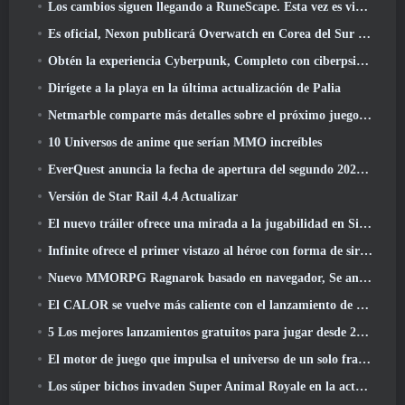
Los cambios siguen llegando a RuneScape. Esta vez es vivienda para jugadores
Es oficial, Nexon publicará Overwatch en Corea del Sur en el futuro
Obtén la experiencia Cyberpunk, Completo con ciberpsicosis, En el próximo evento cruzado de Apex Legends
Dirígete a la playa en la última actualización de Palia
Netmarble comparte más detalles sobre el próximo juego de nivelación en solitario, Nivelación en solitario: KARMA en la Anime Expo
10 Universos de anime que serían MMO increíbles
EverQuest anuncia la fecha de apertura del segundo 2026 Servidor de expansión con bloqueo de tiempo
Versión de Star Rail 4.4 Actualizar
El nuevo tráiler ofrece una mirada a la jugabilidad en Silver Palace
Infinite ofrece el primer vistazo al héroe con forma de sirena que llegará en SS13: Recuperación de la vista
Nuevo MMORPG Ragnarok basado en navegador, Se anuncia el universo Ragnarok
El CALOR se vuelve más caliente con el lanzamiento de un nuevo mapa del desierto
5 Los mejores lanzamientos gratuitos para jugar desde 2025, ¿Todavía vale la pena jugar? 2026?
El motor de juego que impulsa el universo de un solo fragmento de Eve Online ahora es de código abierto
Los súper bichos invaden Super Animal Royale en la actualización 'Super Natural'