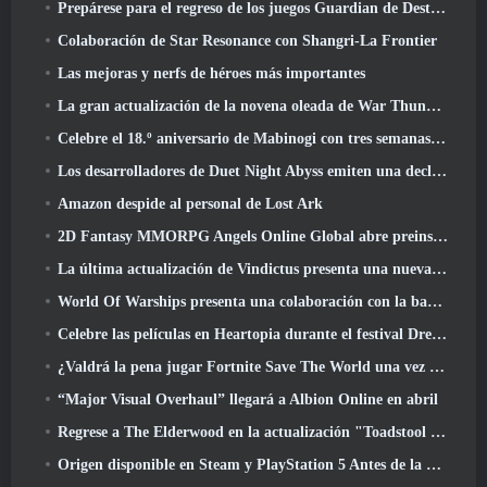
Prepárese para el regreso de los juegos Guardian de Destiny 2
Colaboración de Star Resonance con Shangri-La Frontier
Las mejoras y nerfs de héroes más importantes
La gran actualización de la novena oleada de War Thunder mejora el aspecto de las batallas navales con imágenes acuáticas mejoradas
Celebre el 18.º aniversario de Mabinogi con tres semanas de eventos y recompensas
Los desarrolladores de Duet Night Abyss emiten una declaración oficial sobre un reciente incidente de malware después de la actualización del juego
Amazon despide al personal de Lost Ark
2D Fantasy MMORPG Angels Online Global abre preinscripción
La última actualización de Vindictus presenta una nueva incursión en la que los jugadores se enfrentarán al Guardián de Caliburn
World Of Warships presenta una colaboración con la banda sueca de heavy metal Sabaton
Celebre las películas en Heartopia durante el festival Dreamlight Cinematics
¿Valdrá la pena jugar Fortnite Save The World una vez que sea gratis??
“Major Visual Overhaul” llegará a Albion Online en abril
Regrese a The Elderwood en la actualización "Toadstool Tales" de Palia
Origen disponible en Steam y PlayStation 5 Antes de la marcha 23 Lanzamiento