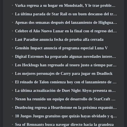
Varka regresa a su hogar en Mondstadt, Y le trae problemas en la actualización Luna V de Genshin Impact
La última parada de Star Rail es un buen descanso del trauma
Apenas dos semanas después del lanzamiento de Highguard, Wildlight Entertainment anuncia despidos
Celebre el Año Nuevo Lunar en la final con el regreso del 'Modo Bank It'
Last Paradise anuncia fecha de prueba alfa cerrada
Genshin Impact anuncia el programa especial Luna V
Digital Extremes ha preparado algunas novedades interesantes para celebrar el Año Nuevo Lunar en Warframe
Los Heckbugs han regresado al tesoro justo a tiempo para la temporada del amor
Los mejores personajes de Carry para jugar en Deadlock
El reinado de Talon comienza hoy con el lanzamiento de la temporada de Overwatch 1: Conquista
La última actualización de Duet Night Abyss presenta monturas
Nexon ha reunido un equipo de desarrollo de StarCraft Shooter según un informe de un medio coreano
Deathwing regresa a Hearthstone en la próxima expansión de Cataclysm
10 Juegos Juegos gratuitos que quizás hayas olvidado y que participan en el PvP Fest de Steam
Sea of ​​Remnants busca navegar directo hacia la grandeza