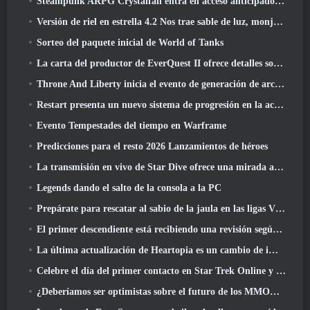
Steampunk ARPG Crystalfall entra en acceso anticipado, Pero no sin algunos problemas
Versión de riel en estrella 4.2 Nos trae sable de luz, monja-chuck, El baterista pionero y un emanador de euforia
Sorteo del paquete inicial de World of Tanks
La carta del productor de EverQuest II ofrece detalles sobre el servidor de expansión con tiempo bloqueado
Throne And Liberty inicia el evento de generación de archboss doble
Restart presenta un nuevo sistema de progresión en la actualización de la temporada SS4
Evento Tempestades del tiempo en Warframe
Predicciones para el resto 2026 Lanzamientos de héroes
La transmisión en vivo de Star Dive ofrece una mirada al juego en acción antes del lanzamiento
Legends dando el salto de la consola a la PC
Prepárate para rescatar al sabio de la jaula en las ligas VI de RuneScape de la vieja escuela: Pactos demoniacos
El primer descendiente está recibiendo una revisión según Dev Stream
La última actualización de Heartopia es un cambio de imagen al estilo de Alicia en el país de las maravillas
Celebre el día del primer contacto en Star Trek Online y gane una nueva versión del Nobel Intel Battlecruiser
¿Deberíamos ser optimistas sobre el futuro de los MMORPG??