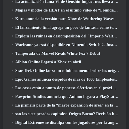
La actualización Luna VI de Genshin Impact nos lleva a ese lugar del que Mondstadt sigue hablando pero que nunca hemos visto
Mapas y modos de HEAT en el último vídeo de “Foundations”
Kuro anuncia la versión para Xbox de Wuthering Waves
El lanzamiento final agrega un poco de fantasía como temporada 10 Lanzamientos
Explora las ruinas en descomposición del "Imperio Walthen" en la próxima gran actualización de RAVEN2
Warframe ya está disponible en Nintendo Switch 2, Justo a tiempo para el lanzamiento de Shadowgrapher
Temporada de Marvel Rivals White Fox 7 Debut
Albion Online llegará a Xbox en abril
Star Trek Online lanza un minidocumental sobre los orígenes de la Federación para celebrar el 16º aniversario
Epic Games anuncia despidos de más de 1000 Empleados, Citando "Descenso en el compromiso de Fortnite"
Las cosas están a punto de ponerse eléctricas en el próximo evento Aftershock de Apex Legends
Pawprint Studios anuncia que Aniimo llegará a PlayStation 5 Y la tienda de Epic Games en los lanzamientos
La primera parte de la “mayor expansión de área” en la historia de RuneScape se lanza hoy
son los siete pecados capitales: Origen Bueno? Revisión honesta
Digital Extremes se disculpa con los jugadores por la angustia causada por las “invitaciones nefastas” en Warframe