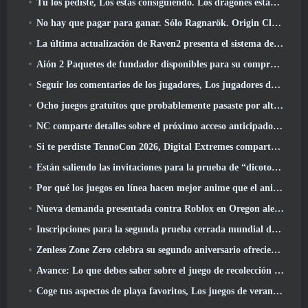
Tú los pediste, Los estás consiguiendo. Los dragones están llegando a Albion Online
No hay que pagar para ganar. Sólo Ragnarök. Origin Classic se lanza en julio 23
La última actualización de Raven2 presenta el sistema de despertar de habilidades, Brindar a los jugadores más formas de mejorar sus habilidades
Aión 2 Paquetes de fundador disponibles para su compra, Completo con cinco días de acceso anticipado
Seguir los comentarios de los jugadores, Los jugadores de League Of Legends Classic no tendrán que pagar por máscaras clásicas
Ocho juegos gratuitos que probablemente pasaste por alto y que forman parte del Train Fest de Steam
NC comparte detalles sobre el próximo acceso anticipado de Aion 2
Si te perdiste TennoCon 2026, Digital Extremes comparte todos los paneles
Están saliendo las invitaciones para la prueba de “dicotomía” de Silver Palace
Por qué los juegos en línea hacen mejor anime que el anime hace juegos
Nueva demanda presentada contra Roblox en Oregon alegando un incidente de preparación infantil
Inscripciones para la segunda prueba cerrada mundial de Global MapleStory Classic
Zenless Zone Zero celebra su segundo aniversario ofreciendo a los jugadores la posibilidad de elegir un agente de rango S gratuito
Avance: Lo que debes saber sobre el juego de recolección de criaturas de HoYoverse, Honkai: Alma de enlace
Coge tus aspectos de playa favoritos, Los juegos de verano han regresado a Overwatch