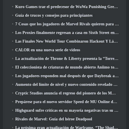
Kuro Games trae el predecesor de WuWa Punishing Grey Raven a Steam
Guía de trucos y consejos para principiantes
7 Cosas que los jugadores de Marvel Rivals quieren para el juego 2026
Los Proxies finalmente regresan a casa en Sixth Street en la versión de Zenless Zone Zero 2.6 Actualizar
Las Finales New World Tour Combinaron Hackout Y Láseres Orbitales
CALOR en una nueva serie de videos
La actualización de Throne & Liberty presenta la “Torre de la codicia” generada aleatoriamente
El coleccionista de criaturas de mundo abierto Aniimo toca las notas correctas
Los jugadores responden mal después de que Daybreak anunciara planes para saltarse las hojas de ruta de EverQuest y EQ2
Aumento del límite de nivel y nuevo contenido revelado en Phantasy Star Online 2: Corriente de onda titular de NGS
Cryptic Studios anuncia el regreso del pionero de los MMO Jack Emmert como director ejecutivo
Prepárese para el nuevo servidor Speed ​​de MU Online durante el evento previo
Highguard sufre críticas en su mayoría negativas tras su lanzamiento
Rivales de Marvel: Guía del héroe Deadpool
La próxima gran actualización de Warframe, “The Shadowgrapher” llegará en marzo