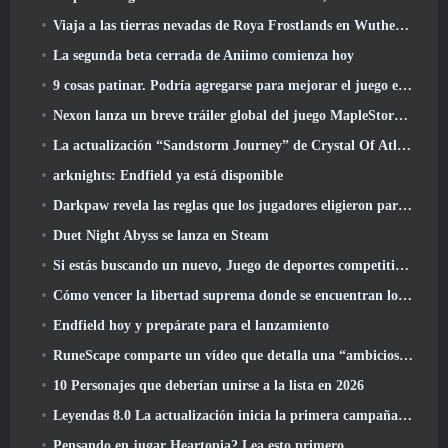
Viaja a las tierras nevadas de Roya Frostlands en Wuthering Waves Próxima versión 3.1
La segunda beta cerrada de Aniimo comienza hoy
9 cosas patinar. Podría agregarse para mejorar el juego en 2026
Nexon lanza un breve tráiler global del juego MapleStory Classic World
La actualización “Sandstorm Journey” de Crystal Of Atlan eleva el límite de nivel a 70
arknights: Endfield ya está disponible
Darkpaw revela las reglas que los jugadores eligieron para el próximo servidor Frostreaver de EverQuest
Duet Night Abyss se lanza en Steam
Si estás buscando un nuevo, Juego de deportes competitivos, La prueba beta cerrada del fútbol estilo libre 2 está en camino
Cómo vencer la libertad suprema donde se encuentran los vientos
Endfield hoy y prepárate para el lanzamiento
RuneScape comparte un vídeo que detalla una “ambiciosa serie de actualizaciones de contenido”
10 Personajes que deberían unirse a la lista en 2026
Leyendas 8.0 La actualización inicia la primera campaña de 2026
Pensando en jugar Heartopia? Lea esto primero