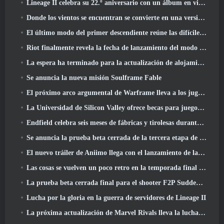
Lineage II celebra su 22.º aniversario con un álbum en vinilo de edición coleccionista
Donde los vientos se encuentran se convierte en una versión “Eastern Steampunk” 2.0
El último modo del primer descendiente reúne las difíciles batallas de intercepción del vacío y las profundidades
Riot finalmente revela la fecha de lanzamiento del modo clásico de League Of Legends
La espera ha terminado para la actualización de alojamiento para grandes jugadores de RuneScape
Se anuncia la nueva misión Soulframe Fable
El próximo arco argumental de Warframe lleva a los jugadores a un mapa estelar completamente nuevo, El sistema Tau
La Universidad de Silicon Valley ofrece becas para juegos y algunos de los requisitos son interesantes
Endfield celebra seis meses de fábricas y tirolesas durante su próxima actualización
Se anuncia la prueba beta cerrada de la tercera etapa de las batallas de infantería de Of War Thunder
El nuevo tráiler de Aniimo llega con el lanzamiento de la última prueba beta cerrada
Las cosas se vuelven un poco retro en la temporada final 11 Actualizar
La prueba beta cerrada final para el shooter F2P Sudden Attack Zero Point de Nexon comenzó hoy
Lucha por la gloria en la guerra de servidores de Lineage II
La próxima actualización de Marvel Rivals lleva la lucha a los dioses