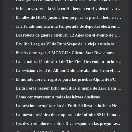
Eche un vistazo a la vida en Hethereau en el video de vista previa del juego de lanzamiento de Neverness To Everness
Detalles de HEAT justo a tiempo para la prueba beta cerrada
The Finals anuncia una temporada de deportes electrónicos de 200.000 dólares
Los robots de guerra celebran 12 Años con el evento de juegos robóticos marcianos
Devilish Leagues VI de RuneScape de la vieja escuela se lanza hoy
Puedes descargar el MONGIL: Cliente Star Dive ahora
La actualización de abril de The First Descendant incluirá la versión Beta del nuevo contenido del juego final
La revisión visual de Albion Online se abandonó con el lanzamiento de la actualización Radiant Wilds hoy
El mundo abre el registro para las pruebas Alpha de PC
Delta Force Season Echo modifica el mapa de Zero Dam y amplía la jugabilidad de operaciones
Cómo contrarrestar a todos los héroes duelistas
La próxima actualización de Endfield lleva la lucha a Nefarith
La nueva mecánica de temporada de Infinite SS12 Lunaria es una de las "mayores adiciones" al juego
Los desarrolladores de Star Dive responden las preguntas de los jugadores en una transmisión en vivo sorpresa