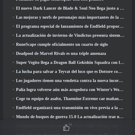
El nuevo Dark Lancer de Blade & Soul Neo llega justo a tiempo para el primer aniversario
Las mejoras y nerfs de personajes más importantes de la temporada 6
El programa especial de lanzamiento de Endfield proporciona detalles sobre el sistema de monetización del juego
La actualización de invierno de Vindictus presenta sistemas para facilitar la progresión de los jugadores
RuneScape cumple oficialmente un cuarto de siglo
Deadpool de Marvel Rivals es una triple amenaza
Super Vegito llega a Dragon Ball Gekishin Squadra con la llegada de la temporada 3
La lucha para salvar a Teyvat del loco que es Dottore comienza hoy en Genshin Impact
Los jugadores tienen una vendetta contra la nueva incorporación de Overwatch
Palia logra volverse aún más acogedora con Winter's Wonder: Actualización del Santuario Nevado
Coge tu equipo de asalto, Thaemine Extreme cae mañana en Lost Ark
Endfield organizará una transmisión en vivo previa a la transmisión en vivo esta semana
Mundo de buques de guerra 15.0 La actualización trae nuevos acorazados europeos, Una colaboración de Commander y más
10
Una guía para los personajes de Duet Night Abyss y cómo adquirirlos
Cozy Life Sim Heartopia ahora disponible para PC y dispositivos móviles