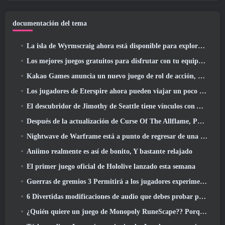
documentación del tema
La isla de Wyrmscraig ahora está disponible para explorar en RuneScape de la vieja escuela
Los mejores juegos gratuitos para disfrutar con tu equipo (2026)
Kakao Games anuncia un nuevo juego de rol de acción, doncella guardiana
Los jugadores de Eterspire ahora pueden viajar un poco en el tiempo... como regalo
El descubridor de Jimothy de Seattle tiene vínculos con ArenaNet, Por supuesto que lo agregarán a Guild Wars 2
Después de la actualización de Curse Of The Allflame, Path Of Exile anuncia varios cambios según los comentarios
Nightwave de Warframe está a punto de regresar de una manera impactante
Aniimo realmente es así de bonito, Y bastante relajado
El primer juego oficial de Hololive lanzado esta semana
Guerras de gremios 3 Permitirá a los jugadores experimentar el mundo de Tyria antes de que los dragones ancianos despertaran
6 Divertidas modificaciones de audio que debes probar para Marvel Rivals
¿Quién quiere un juego de Monopoly RuneScape?? Porque uno está en camino