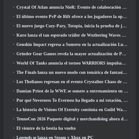
Crystal Of Atlan anuncia NieR: Evento de colaboración de autómatas
El último evento PvP de Rift ofrece a los jugadores la oportunidad de ganar hasta 4000 Créditos y un nuevo título
El nuevo juego Cozy-Pary, Totopia, inicia la prueba de juego beta cerrada
Kuro lanza el tan esperado tráiler de Wuthering Waves Cyberpunk: Cruce de Edgerunners
Genshin Impact regresa a Sumeru en la actualización Luna VII
Grinder Gear Games revela la mayor actualización de Path Of Exile II hasta el momento, El regreso de los antiguos
World Of Tanks anuncia el torneo WARRIORS impulsado por la comunidad
The Finals lanza un nuevo modo con temática de fantasía medieval, 'Dragon's Claim'
Los Tholianos regresan en el evento Crystaline Chaos de Star Trek Online
Damian Priest de la WWE se somete a entrenamiento en “The Loot Camp” en el tráiler Live Action Burst Fest de Delta Force
Por qué Neverness To Everness ha llegado a mi rotación, Por ahora
La historia de Visions Of Eternity continúa en Guild Wars 2 La próxima semana
TennoCon 2026 Paquete digital y merchandising ahora disponibles para comprar
El vientre de la bestia ha vuelto
Legends se lanza en Steam y Xbox en PC