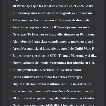
10 Personajes que los fanáticos quieren en el 2026 La lista de Marvel Rivals es la que tiene más probabilidades de suceder
El personaje más nuevo de Apex Legends es un poco un demonio de la velocidad
Valve anuncia Team Fortress 2 Concurso de diseño de trofeos ÜBERFEST
Azur Lane regresa a World Of Warships una vez más
Neverness To Everness se lanza oficialmente en PC y consolas
Aion obtendrá una clase completamente nueva en la próxima actualización de Dread Blade
ArenaNet anuncia el lanzamiento móvil de Guild Wars Reforged
El productor ejecutivo de STO, Thomas Marrone, y el director creativo de Neverwinter, Randy Mosiondz, hablan sobre los juegos y el futuro de Cryptic.
Nueva variante del modo escaramuza introducida en el último acto de Valorant
Puedes preinstalar Neverness To Everness ahora
Cómo contrarrestar a todos los héroes estrategas
Digital Extremes revela el último capítulo narrativo de Warframe con nuevos cortos de anime
La versión de Steam de Zenless Zone Zero se anuncia durante la versión 2.8 Programa Especial
ID anuncia el acogedor juego de plataformas para fiestas Totopia durante la exhibición de Xbox, Comienza el reclutamiento Beta
Nexon revela un nuevo MMORPG isométrico de fantasía oscura, Brasas de los sin corona