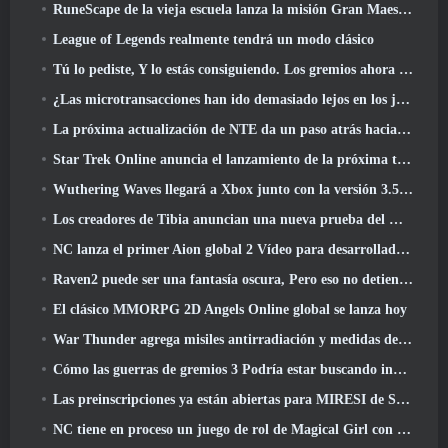
RuneScape de la vieja escuela lanza la misión Gran Maestro 'The Blood Moon Rises', Poniendo fin a una línea de búsqueda de 20 años
League of Legends realmente tendrá un modo clásico
Tú lo pediste, Y lo estás consiguiendo. Los gremios ahora están disponibles en Eterspire
¿Las microtransacciones han ido demasiado lejos en los juegos gratuitos??
La próxima actualización de NTE da un paso atrás hacia un juego de mesa de fantasía
Star Trek Online anuncia el lanzamiento de la próxima temporada “Undiscovered”
Wuthering Waves llegará a Xbox junto con la versión 3.5 Actualizar
Los creadores de Tibia anuncian una nueva prueba del MMORPG de zombis de la vieja escuela, Persistir en línea
NC lanza el primer Aion global 2 Vídeo para desarrolladores, Compartir detalles sobre el juego
Raven2 puede ser una fantasía oscura, Pero eso no detiene la diversión del verano
El clásico MMORPG 2D Angels Online global se lanza hoy
War Thunder agrega misiles antirradiación y medidas de soporte electrónico en la actualización de caballería pesada
Cómo las guerras de gremios 3 Podría estar buscando innovar en el espacio MMO
Las preinscripciones ya están abiertas para MIRESI de Smilegate: Futuro invisible
NC tiene en proceso un juego de rol de Magical Girl con un estilo artístico inspirado en el anime de los 90