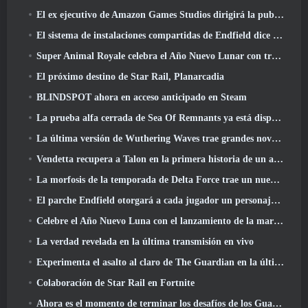
El ex ejecutivo de Amazon Games Studios dirigirá la publicación occidental de Aion 2
El sistema de instalaciones compartidas de Endfield dice sobre los jugadores
Super Animal Royale celebra el Año Nuevo Lunar con tres semanas de eventos de Super Horse
El próximo destino de Star Rail, Planarcadia
BLINDSPOT ahora en acceso anticipado en Steam
La prueba alfa cerrada de Sea Of Remnants ya está disponible
La última versión de Wuthering Waves trae grandes novedades y cambios en la calidad de vida
Vendetta recupera a Talon en la primera historia de un año de duración en Overwatch (Sin "2", Blizzard está dejando eso)
La morfosis de la temporada de Delta Force trae un nuevo mapa, Modos, Y mejoras solicitadas por los jugadores
El parche Endfield otorgará a cada jugador un personaje gratuito de seis estrellas de su elección
Celebre el Año Nuevo Luna con el lanzamiento de la maravilla invernal de Palia: Actualización de Año Nuevo de Riffrocin
La verdad revelada en la última transmisión en vivo
Experimenta el asalto al claro de The Guardian en la última actualización de Guild Wars 2 que comienza hoy
Colaboración de Star Rail en Fortnite
Ahora es el momento de terminar los desafíos de los Guardianes de la Llama en Path Of Exile durante Legacy Of Phrecia