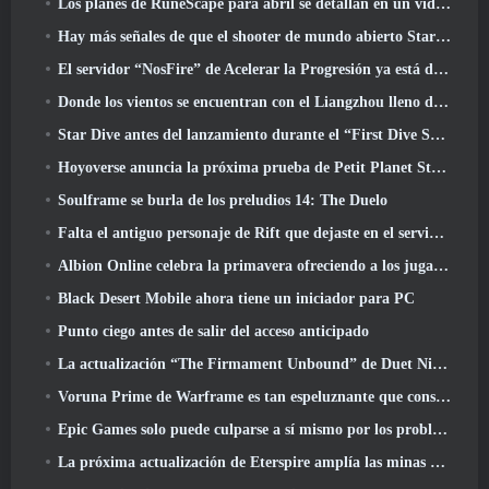
Los planes de RuneScape para abril se detallan en un vídeo para desarrolladores
Hay más señales de que el shooter de mundo abierto StarCraft podría ser algo real
El servidor “NosFire” de Acelerar la Progresión ya está disponible en NosTale
Donde los vientos se encuentran con el Liangzhou lleno de nieve ahora disponible con el lanzamiento de la versión 1.5
Star Dive antes del lanzamiento durante el “First Dive Show”
Hoyoverse anuncia la próxima prueba de Petit Planet Stardrift
Soulframe se burla de los preludios 14: The Duelo
Falta el antiguo personaje de Rift que dejaste en el servidor muerto? Gamigo tiene una solución para eso
Albion Online celebra la primavera ofreciendo a los jugadores una linda montura de conejito
Black Desert Mobile ahora tiene un iniciador para PC
Punto ciego antes de salir del acceso anticipado
La actualización “The Firmament Unbound” de Duet Night Abyss concluye la historia de Huaxu
Voruna Prime de Warframe es tan espeluznante que consiguió su propio tráiler de Red Band
Epic Games solo puede culparse a sí mismo por los problemas recientes
La próxima actualización de Eterspire amplía las minas enanas y ofrece una revisión completa del combate contra jefes