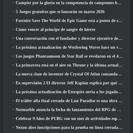
Compite por la gloria en la competencia de campeones huecos de New Eridu en la próxima actualización de Zenless Zone Zero
5 Juegos gratuitos que se lanzarán en marzo 2026
Fortnite Save The World de Epic Game está a punto de ser un juego gratuito
Cómo vencer al príncipe de sangre de hierro
Una conversación con el fundador y director ejecutivo de Netmarble, Ken Kim, sobre MONGIL: Buceo estelar
La próxima actualización de Wuthering Waves hace un viaje al “lado oscuro”
Los juegos Phantasmoon de Star Rail se revelaron en el 4.1 Programa Especial
La primavera está en el aire en Throne y la última actualización de Liberty
La nueva clase de inventor de Crystal Of Atlan comanda a los Magitech Mechs en la batalla
Ex supervisión 2 El director Jeff Kaplan explica por qué dejó a Blizzard
La próxima actualización de Eterspire envía a los jugadores a las minas enanas
El tráiler alfa final cerrado de Last Paradise es una obra de arte pequeña pero aterradora
Netmarble anuncia la fecha de lanzamiento del RPG de acción para domesticar monstruos Mongil: Buceo estelar
Celebrar 9 Años de PUBG con un mes de actividades especiales
Nexon abre inscripciones para la prueba en línea cerrada de abril de MapleStory Classic World