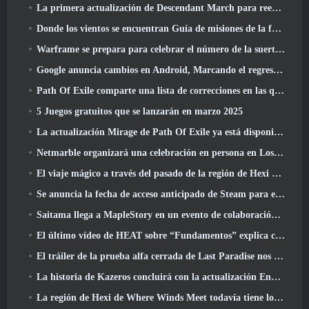
La primera actualización de Descendant March para reequilibrar el Sharen y presentar contenido nuevo
Donde los vientos se encuentran Guía de misiones de la fortaleza de Whitecrown
Warframe se prepara para celebrar el número de la suerte 13 Con eventos de aniversario
Google anuncia cambios en Android, Marcando el regreso de Fortnite a Play Store
Path Of Exile comparte una lista de correcciones en las que se está trabajando después del lanzamiento de Mirage
5 Juegos gratuitos que se lanzarán en marzo 2025
La actualización Mirage de Path Of Exile ya está disponible
Netmarble organizará una celebración en persona en Los Ángeles. Antes de los siete pecados capitales: Lanzamiento de origen
El viaje mágico a través del pasado de la región de Hexi comienza donde los vientos se encuentran hoy
Se anuncia la fecha de acceso anticipado de Steam para el ARPG Crystalfall de Steampunk
Saitama llega a MapleStory en un evento de colaboración con One-Punch Man
El último vídeo de HEAT sobre “Fundamentos” explica cómo trabajan juntos los agentes y los tanques
El tráiler de la prueba alfa cerrada de Last Paradise nos recuerda cómo es realmente sobrevivir al Apocalipsis zombi
La historia de Kazeros concluirá con la actualización Ends Of The Abyss de Lost Ark
La región de Hexi de Where Winds Meet todavía tiene lo que los jugadores aman y al mismo tiempo es una experiencia única