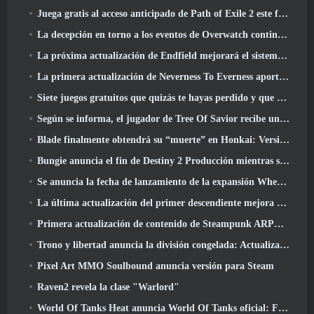
Juega gratis al acceso anticipado de Path of Exile 2 este fin de semana
La decepción en torno a los eventos de Overwatch continúa 10 Año Aniversario
La próxima actualización de Endfield mejorará el sistema de fábrica
La primera actualización de Neverness To Everness aporta mucho a la mesa
Siete juegos gratuitos que quizás te hayas perdido y que forman parte del Steam Ocean Fest
Según se informa, el jugador de Tree Of Savior recibe un premio especial por gastar 100.000 dólares en el juego
Blade finalmente obtendrá su “muerte” en Honkai: Versión de riel en estrella 4.3
Bungie anuncia el fin de Destiny 2 Producción mientras se preparan para trabajar en nuevos proyectos
Se anuncia la fecha de lanzamiento de la expansión Where Winds Meet “Imperial Palace”
La última actualización del primer descendiente mejora el ciclo agrícola y actualiza el modo Embestida
Primera actualización de contenido de Steampunk ARPG Crystalfall para abordar las "preocupaciones clave de los jugadores"
Trono y libertad anuncia la división congelada: Actualización Nix
Pixel Art MMO Soulbound anuncia versión para Steam
Raven2 revela la clase "Warlord"
World Of Tanks Heat anuncia World Of Tanks oficial: Fecha de lanzamiento de HEAT