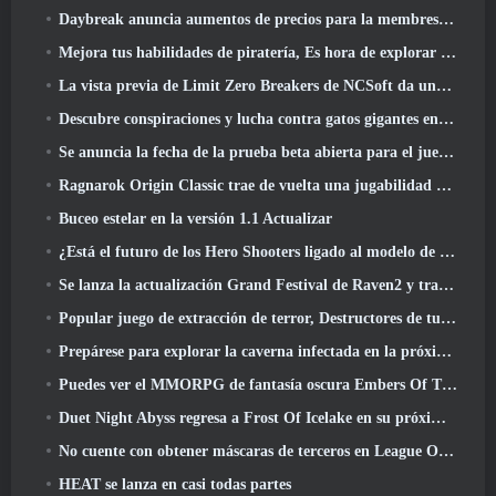
Daybreak anuncia aumentos de precios para la membresía VIP de Lord Of The Rings Online
Mejora tus habilidades de piratería, Es hora de explorar Night City en Wuthering Waves
La vista previa de Limit Zero Breakers de NCSoft da una idea de qué esperar de la próxima prueba del prólogo
Descubre conspiraciones y lucha contra gatos gigantes en tu tiempo de inactividad en la última actualización de Where Winds Meet
Se anuncia la fecha de la prueba beta abierta para el juego Dark Fantasy Extraction, Cazador de la niebla
Ragnarok Origin Classic trae de vuelta una jugabilidad MMORPG justa y CBT abre en junio 4
Buceo estelar en la versión 1.1 Actualizar
¿Está el futuro de los Hero Shooters ligado al modelo de servicio en vivo F2P??
Se lanza la actualización Grand Festival de Raven2 y trae consigo la nueva clase Warlord
Popular juego de extracción de terror, Destructores de tumbas, Lanzamientos en Occidente
Prepárese para explorar la caverna infectada en la próxima actualización de Eterspire
Puedes ver el MMORPG de fantasía oscura Embers Of The Uncrown de Nexon durante el Steam Next Fest
Duet Night Abyss regresa a Frost Of Icelake en su próxima actualización Steampunk
No cuente con obtener máscaras de terceros en League Of Legends
HEAT se lanza en casi todas partes