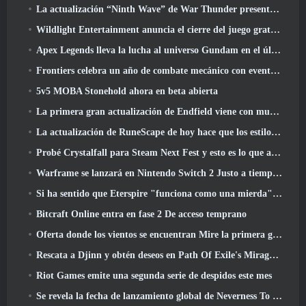
La actualización “Ninth Wave” de War Thunder presenta aviones de rango IX
Wildlight Entertainment anuncia el cierre del juego gratuito Hero Shooter Highguard
Apex Legends lleva la lucha al universo Gundam en el último evento cruzado
Frontiers celebra un año de combate mecánico con eventos de aniversario
5v5 MOBA Stonehold ahora en beta abierta
La primera gran actualización de Endfield viene con muchas optimizaciones
La actualización de RuneScape de hoy hace que los estilos de combate originales del MMORPG sean más fáciles de aprender
Probé Crystalfall para Steam Next Fest y esto es lo que aprendí
Warframe se lanzará en Nintendo Switch 2 Justo a tiempo para la próxima actualización importante, El fotógrafo de sombras
Si ha sentido que Eterspire "funciona como una mierda", El director creativo dice que ya no es así
Bitcraft Online entra en fase 2 De acceso temprano
Oferta donde los vientos se encuentran Mire la primera gran expansión en la transmisión en vivo de Hexi
Rescata a Djinn y obtén deseos en Path Of Exile's Mirage League
Riot Games emite una segunda serie de despidos este mes
Se revela la fecha de lanzamiento global de Neverness To Everness