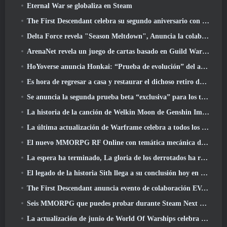
Eternal War se globaliza en Steam
The First Descendant celebra su segundo aniversario con Descendant Fest 2026 Arroyo
Delta Force revela "Season Meltdown", Anuncia la colaboración de Rainbow Six Siege
ArenaNet revela un juego de cartas basado en Guild Wars, Atado a la niebla
HoYoverse anuncia Honkai: “Prueba de evolución” del anime Nexus
Es hora de regresar a casa y restaurar el dichoso retiro donde se encuentran los vientos
Se anuncia la segunda prueba beta “exclusiva” para los tomadores de tiempo del shooter de supervivencia en equipo
La historia de la canción de Welkin Moon de Genshin Impact llega y termina.. en la luna
La última actualización de Warframe celebra a todos los papás espaciales
El nuevo MMORPG RF Online con temática mecánica de Netmarble se lanza a nivel mundial
La espera ha terminado, La gloria de los derrotados ha regresado
El legado de la historia Sith llega a su conclusión hoy en la última actualización de SWTOR
The First Descendant anuncia evento de colaboración EVANGELION
Seis MMORPG que puedes probar durante Steam Next Fest
La actualización de junio de World Of Warships celebra el Día de la Independencia de EE. UU. con una nueva campaña narrativa