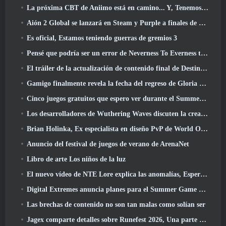
La próxima CBT de Aniimo está en camino... Y, Tenemos una ventana de lanzamiento oficial
Aión 2 Global se lanzará en Steam y Purple a finales de este año
Es oficial, Estamos teniendo guerras de gremios 3
Pensé que podría ser un error de Neverness To Everness tener el evento Porsche Collab Gacha tan temprano, Pero me equivoqué
El tráiler de la actualización de contenido final de Destiny 2 es un grito de guerra
Gamigo finalmente revela la fecha del regreso de Gloria Victis, ¿Sobrevivirá la segunda vez??
Cinco juegos gratuitos que espero ver durante el Summer Game Fest
Los desarrolladores de Wuthering Waves discuten la creación de la secuencia de batalla Lahai-Roi Mech
Brian Holinka, Ex especialista en diseño PvP de World Of Warcraft, Se une al equipo MMO de League Of Legends
Anuncio del festival de juegos de verano de ArenaNet
Libro de arte Los niños de la luz
El nuevo vídeo de NTE Lore explica las anomalías, Esperar, Y cómo una organización "secreta" lo rastrea todo
Digital Extremes anuncia planes para el Summer Game Fest
Las brechas de contenido no son tan malas como solían ser
Jagex comparte detalles sobre Runefest 2026, Una parte de la celebración del 25 aniversario de RuneScape IP