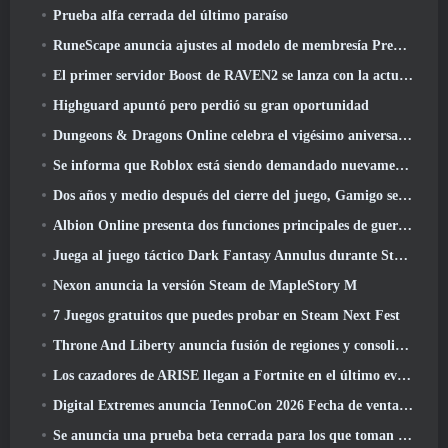
Prueba alfa cerrada del último paraíso
RuneScape anuncia ajustes al modelo de membresía Premier para tener en cuenta los cambios recientes en el MMORPG
El primer servidor Boost de RAVEN2 se lanza con la actualización de hoy
Highguard apuntó pero perdió su gran oportunidad
Dungeons & Dragons Online celebra el vigésimo aniversario de Natural con misiones y recompensas especiales
Se informa que Roblox está siendo demandado nuevamente por “prácticas que ponen en peligro y explotan a los niños”
Dos años y medio después del cierre del juego, Gamigo se burla del regreso del MMO medieval Glory Victis
Albion Online presenta dos funciones principales de guerra de facciones en la actualización Realm Divided Part II
Juega al juego táctico Dark Fantasy Annulus durante Steam Next Fest
Nexon anuncia la versión Steam de MapleStory M
7 Juegos gratuitos que puedes probar en Steam Next Fest
Throne And Liberty anuncia fusión de regiones y consolidación de servidores
Los cazadores de ARISE llegan a Fortnite en el último evento de colaboración
Digital Extremes anuncia TennoCon 2026 Fecha de venta de entradas
Se anuncia una prueba beta cerrada para los que toman tiempo en juegos de disparos en tercera persona