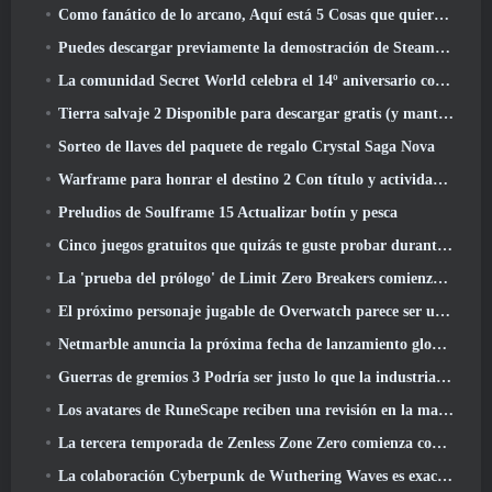
Como fanático de lo arcano, Aquí está 5 Cosas que quiero ver del MMO de Riot
Puedes descargar previamente la demostración de Steam Next Fest de Embers Of The Uncrowned Tomorrow
La comunidad Secret World celebra el 14º aniversario con un misterio que deberán resolver juntos
Tierra salvaje 2 Disponible para descargar gratis (y mantener) Por tiempo limitado
Sorteo de llaves del paquete de regalo Crystal Saga Nova
Warframe para honrar el destino 2 Con título y actividad especial en el juego
Preludios de Soulframe 15 Actualizar botín y pesca
Cinco juegos gratuitos que quizás te guste probar durante el Bullet Fest
La 'prueba del prólogo' de Limit Zero Breakers comienza hoy
El próximo personaje jugable de Overwatch parece ser un jefe criminal cyborg con exceso de trabajo
Netmarble anuncia la próxima fecha de lanzamiento global de RF Online
Guerras de gremios 3 Podría ser justo lo que la industria de los MMO necesita ahora mismo
Los avatares de RuneScape reciben una revisión en la mayor actualización visual del juego en los últimos diez años
La tercera temporada de Zenless Zone Zero comienza con un viaje a una isla Bangboo en el cielo, Y a la plataforma Steam
La colaboración Cyberpunk de Wuthering Waves es exactamente lo que quiero de mis eventos cruzados de videojuegos