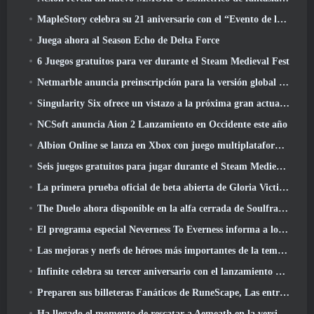
MapleStory celebra su 21 aniversario con el “Evento de la Universidad Maple”
Juega ahora al Season Echo de Delta Force
6 Juegos gratuitos para ver durante el Steam Medieval Fest
Netmarble anuncia preinscripción para la versión global del MMORPG de ciencia ficción RF Online Next
Singularity Six ofrece un vistazo a la próxima gran actualización de Palia The Royal Highlands
NCSoft anuncia Aion 2 Lanzamiento en Occidente este año
Albion Online se lanza en Xbox con juego multiplataforma completo
Seis juegos gratuitos para jugar durante el Steam Medieval Fest
La primera prueba oficial de beta abierta de Gloria Victis comienza hoy
The Duelo ahora disponible en la alfa cerrada de Soulframe
El programa especial Neverness To Everness informa a los jugadores qué esperar en los lanzamientos
Las mejoras y nerfs de héroes más importantes de la temporada 7.5
Infinite celebra su tercer aniversario con el lanzamiento de Lunaria SS12 hoy
Preparen sus billeteras Fanáticos de RuneScape, Las entradas para RuneFest están a punto de salir a la venta
Ha llegado el momento de rescatar a Aemeath en la versión de Wuthering Waves 3.3 Actualizar