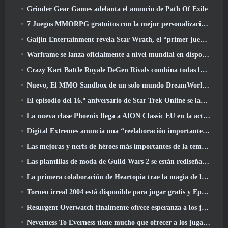
Grinder Gear Games adelanta el anuncio de Path Of Exile
7 Juegos MMORPG gratuitos con la mejor personalización de personajes
Gaijin Entertainment revela Star Wrath, el “primer juego de acción de extracción espacial”
Warframe se lanza oficialmente a nivel mundial en dispositivos Android
Crazy Kart Battle Royale DeGen Rivals combina todas las cosas que probablemente no sabías que querías combinadas
Nuevo, El MMO Sandbox de un solo mundo DreamWorld llegará al acceso anticipado de Steam
El episodio del 16.º aniversario de Star Trek Online se lanza como parte de la actualización "Corrupción"
La nueva clase Phoenix llega a AION Classic EU en la actualización 'Ignite'
Digital Extremes anuncia una “reelaboración importante” del sistema de progresión del jugador de Soulframe
Las mejoras y nerfs de héroes más importantes de la temporada 6.5
Las plantillas de moda de Guild Wars 2 se están rediseñando según los comentarios de los jugadores
La primera colaboración de Heartopia trae la magia de la amistad de My Little Pony
Torneo irreal 2004 está disponible para jugar gratis y Epic no demandará a nadie por ello
Resurgent Overwatch finalmente ofrece esperanza a los jugadores
Neverness To Everness tiene mucho que ofrecer a los jugadores, particularmente divertido