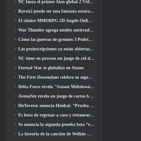
NC lanza el primer Aion global 2 Vídeo para desarrolladores, Compartir detalles sobre el juego
Raven2 puede ser una fantasía oscura, Pero eso no detiene la diversión del verano
El clásico MMORPG 2D Angels Online global se lanza hoy
War Thunder agrega misiles antirradiación y medidas de soporte electrónico en la actualización de caballería pesada
Cómo las guerras de gremios 3 Podría estar buscando innovar en el espacio MMO
Las preinscripciones ya están abiertas para MIRESI de Smilegate: Futuro invisible
NC tiene en proceso un juego de rol de Magical Girl con un estilo artístico inspirado en el anime de los 90
Eternal War se globaliza en Steam
The First Descendant celebra su segundo aniversario con Descendant Fest 2026 Arroyo
Delta Force revela "Season Meltdown", Anuncia la colaboración de Rainbow Six Siege
ArenaNet revela un juego de cartas basado en Guild Wars, Atado a la niebla
HoYoverse anuncia Honkai: “Prueba de evolución” del anime Nexus
Es hora de regresar a casa y restaurar el dichoso retiro donde se encuentran los vientos
Se anuncia la segunda prueba beta “exclusiva” para los tomadores de tiempo del shooter de supervivencia en equipo
La historia de la canción de Welkin Moon de Genshin Impact llega y termina.. en la luna