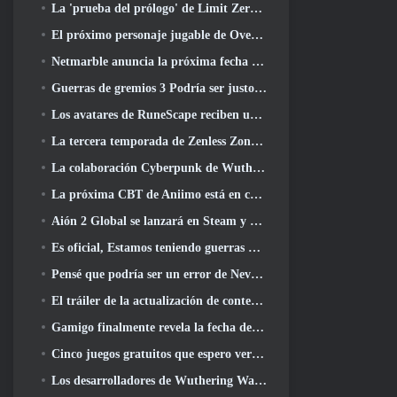
La 'prueba del prólogo' de Limit Zero Breakers comienza hoy
El próximo personaje jugable de Overwatch parece ser un jefe criminal cyborg con exceso de trabajo
Netmarble anuncia la próxima fecha de lanzamiento global de RF Online
Guerras de gremios 3 Podría ser justo lo que la industria de los MMO necesita ahora mismo
Los avatares de RuneScape reciben una revisión en la mayor actualización visual del juego en los últimos diez años
La tercera temporada de Zenless Zone Zero comienza con un viaje a una isla Bangboo en el cielo, Y a la plataforma Steam
La colaboración Cyberpunk de Wuthering Waves es exactamente lo que quiero de mis eventos cruzados de videojuegos
La próxima CBT de Aniimo está en camino... Y, Tenemos una ventana de lanzamiento oficial
Aión 2 Global se lanzará en Steam y Purple a finales de este año
Es oficial, Estamos teniendo guerras de gremios 3
Pensé que podría ser un error de Neverness To Everness tener el evento Porsche Collab Gacha tan temprano, Pero me equivoqué
El tráiler de la actualización de contenido final de Destiny 2 es un grito de guerra
Gamigo finalmente revela la fecha del regreso de Gloria Victis, ¿Sobrevivirá la segunda vez??
Cinco juegos gratuitos que espero ver durante el Summer Game Fest
Los desarrolladores de Wuthering Waves discuten la creación de la secuencia de batalla Lahai-Roi Mech