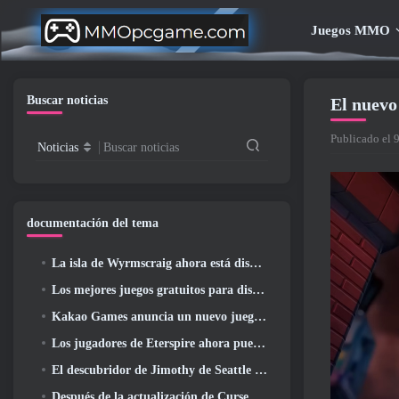
Juegos MMO
Buscar noticias
El nuevo
Publicado el 
Noticias
Buscar noticias
documentación del tema
La isla de Wyrmscraig ahora está disponible para explorar en RuneScape de la vieja escuela
Los mejores juegos gratuitos para disfrutar con tu equipo (2026)
Kakao Games anuncia un nuevo juego de rol de acción, doncella guardiana
Los jugadores de Eterspire ahora pueden viajar un poco en el tiempo... como regalo
El descubridor de Jimothy de Seattle tiene vínculos con ArenaNet, Por supuesto que lo agregarán a Guild Wars 2
Después de la actualización de Curse Of The Allflame, Path Of Exile anuncia varios cambios según los comentarios