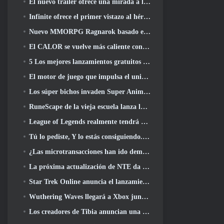
El nuevo tráiler ofrece una mirada a la jugabilidad en Silver Palace
Infinite ofrece el primer vistazo al héroe con forma de sirena que llegará en SS13: Recuperación de la vista
Nuevo MMORPG Ragnarok basado en navegador, Se anuncia el universo Ragnarok
El CALOR se vuelve más caliente con el lanzamiento de un nuevo mapa del desierto
5 Los mejores lanzamientos gratuitos para jugar desde 2025, ¿Todavía vale la pena jugar? 2026?
El motor de juego que impulsa el universo de un solo fragmento de Eve Online ahora es de código abierto
Los súper bichos invaden Super Animal Royale en la actualización 'Super Natural'
RuneScape de la vieja escuela lanza la misión Gran Maestro 'The Blood Moon Rises', Poniendo fin a una línea de búsqueda de 20 años
League of Legends realmente tendrá un modo clásico
Tú lo pediste, Y lo estás consiguiendo. Los gremios ahora están disponibles en Eterspire
¿Las microtransacciones han ido demasiado lejos en los juegos gratuitos??
La próxima actualización de NTE da un paso atrás hacia un juego de mesa de fantasía
Star Trek Online anuncia el lanzamiento de la próxima temporada “Undiscovered”
Wuthering Waves llegará a Xbox junto con la versión 3.5 Actualizar
Los creadores de Tibia anuncian una nueva prueba del MMORPG de zombis de la vieja escuela, Persistir en línea