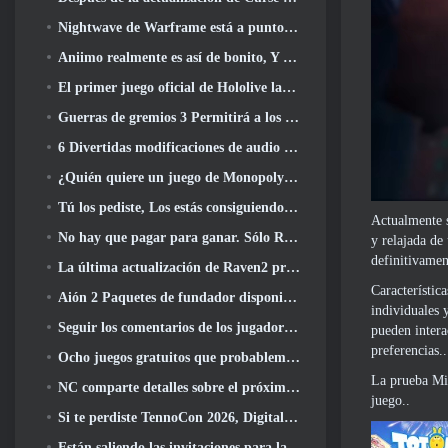
Nightwave de Warframe está a punto de regresar de una manera impactante
Aniimo realmente es así de bonito, Y bastante relajado
El primer juego oficial de Hololive lanzado esta semana
Guerras de gremios 3 Permitirá a los jugadores experimentar el mundo de Tyria antes de que los dragones ancianos despertaran
6 Divertidas modificaciones de audio que debes probar para Marvel Rivals
¿Quién quiere un juego de Monopoly RuneScape?? Porque uno está en camino
Tú los pediste, Los estás consiguiendo. Los dragones están llegando a Albion Online
Actualmente s
No hay que pagar para ganar. Sólo Ragnarök. Origin Classic se lanza en julio 23
y relajada de
definitivamen
La última actualización de Raven2 presenta el sistema de despertar de habilidades, Brindar a los jugadores más formas de mejorar sus habilidades
Característic
Aión 2 Paquetes de fundador disponibles para su compra, Completo con cinco días de acceso anticipado
individuales 
Seguir los comentarios de los jugadores, Los jugadores de League Of Legends Classic no tendrán que pagar por máscaras clásicas
pueden intera
preferencias..
Ocho juegos gratuitos que probablemente pasaste por alto y que forman parte del Train Fest de Steam
La prueba Mic
NC comparte detalles sobre el próximo acceso anticipado de Aion 2
juego..
Si te perdiste TennoCon 2026, Digital Extremes comparte todos los paneles
Están saliendo las invitaciones para la prueba de “dicotomía” de Silver Palace