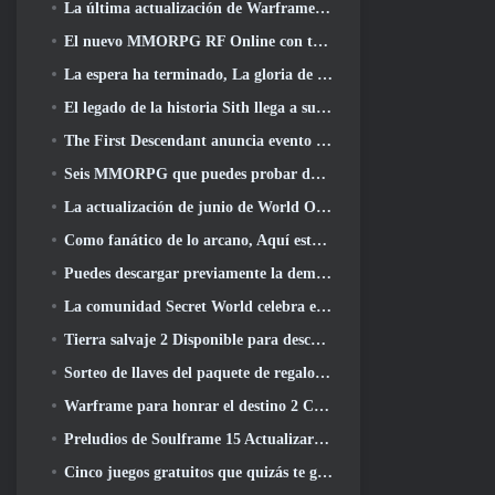
La última actualización de Warframe celebra a todos los papás espaciales
El nuevo MMORPG RF Online con temática mecánica de Netmarble se lanza a nivel mundial
La espera ha terminado, La gloria de los derrotados ha regresado
El legado de la historia Sith llega a su conclusión hoy en la última actualización de SWTOR
The First Descendant anuncia evento de colaboración EVANGELION
Seis MMORPG que puedes probar durante Steam Next Fest
La actualización de junio de World Of Warships celebra el Día de la Independencia de EE. UU. con una nueva campaña narrativa
Como fanático de lo arcano, Aquí está 5 Cosas que quiero ver del MMO de Riot
Puedes descargar previamente la demostración de Steam Next Fest de Embers Of The Uncrowned Tomorrow
La comunidad Secret World celebra el 14º aniversario con un misterio que deberán resolver juntos
Tierra salvaje 2 Disponible para descargar gratis (y mantener) Por tiempo limitado
Sorteo de llaves del paquete de regalo Crystal Saga Nova
Warframe para honrar el destino 2 Con título y actividad especial en el juego
Preludios de Soulframe 15 Actualizar botín y pesca
Cinco juegos gratuitos que quizás te guste probar durante el Bullet Fest