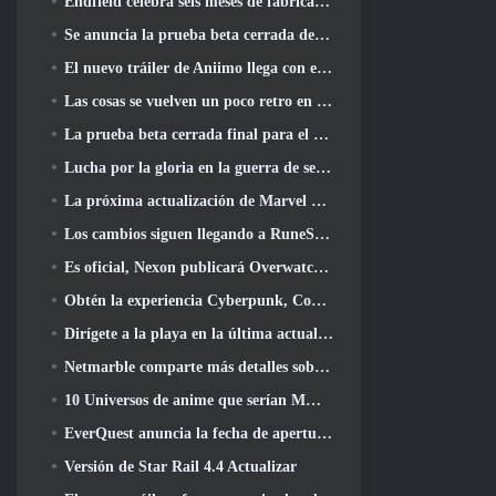
Endfield celebra seis meses de fábricas y tirolesas durante su próxima actualización
Se anuncia la prueba beta cerrada de la tercera etapa de las batallas de infantería de Of War Thunder
El nuevo tráiler de Aniimo llega con el lanzamiento de la última prueba beta cerrada
Las cosas se vuelven un poco retro en la temporada final 11 Actualizar
La prueba beta cerrada final para el shooter F2P Sudden Attack Zero Point de Nexon comenzó hoy
Lucha por la gloria en la guerra de servidores de Lineage II
La próxima actualización de Marvel Rivals lleva la lucha a los dioses
Los cambios siguen llegando a RuneScape. Esta vez es vivienda para jugadores
Es oficial, Nexon publicará Overwatch en Corea del Sur en el futuro
Obtén la experiencia Cyberpunk, Completo con ciberpsicosis, En el próximo evento cruzado de Apex Legends
Dirígete a la playa en la última actualización de Palia
Netmarble comparte más detalles sobre el próximo juego de nivelación en solitario, Nivelación en solitario: KARMA en la Anime Expo
10 Universos de anime que serían MMO increíbles
EverQuest anuncia la fecha de apertura del segundo 2026 Servidor de expansión con bloqueo de tiempo
Versión de Star Rail 4.4 Actualizar