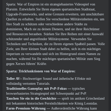
Sparta: War of Empires ist ein strategiebasiertes Videospiel von
Plaruim. Entwickeln Sie Ihren eigenen spartanischen Stadtstaat,
Upgrade-Frameworks, und seine Grenzen erweitern, um unschätzbare
Quellen zu erhalten. Stellen Sie verschiedene Militäreinheiten ein, um
Ihre Stadt zu schützen oder verschiedene andere Städte zu
dominieren, Mach sie zu deinen Dienern, und sie ihrer Reichtümer
und Ressourcen berauben. Stärken Sie Ihre Reihen mit einer Auswahl
schützender und angreifender Militärsysteme. Verwenden Sie
Techniken und Techniken, die zu Ihrem eigenen Spaßstil passen. Volle
Ziele, um Ihrer kleinen Stadt dabei zu helfen, sich in ein mächtiges
Imperium zu verwandeln und sich im Hintergrund einen Namen zu
machen, während Sie Ihr mächtiges spartanisches Militär zum Sieg
gegen Xerxes führen’ Kräfte.
Sparta: Trickfunktionen von War of Empires:
Toller AV–
Hochwertiger Sound und ästhetische Effekte mit
vollständig vertonten Tutorials.
Traditionelles Gameplay mit PvP-Fokus
—
typisches
browserbasiertes Strategiespiel mit Schwerpunkt auf PvP.
Tauchen Sie ein in die Geschichte
—
spielt im antiken Griechenland
mit bekannten historischen Persönlichkeiten wie König Leonidas.
Farm-Premium-Währung
—
Außerordentliche Währung kann