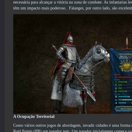
necessária para alcançar a vitória na zona de combate. As infantarias le
têm um impacto mais poderoso.. Falanges, por outro lado, são excelente
A Ocupação Territorial
Como vários outros jogos de abordagem, invadir cidades é uma forma mu
Raid Points (PR) um jogador tem. Um jogador inicialmente começa c