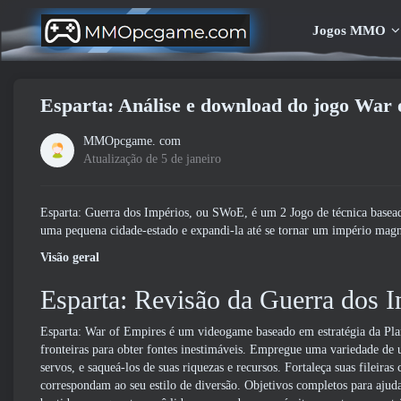
Jogos MMO
Esparta: Análise e download do jogo War 
MMOpcgame. com
Atualização de 5 de janeiro
Esparta: Guerra dos Impérios, ou SWoE, é um 2 Jogo de técnica basea
uma pequena cidade-estado e expandi-la até se tornar um império mag
Visão geral
Esparta: Revisão da Guerra dos 
Esparta: War of Empires é um videogame baseado em estratégia da Plaru
fronteiras para obter fontes inestimáveis. Empregue uma variedade de u
servos, e saqueá-los de suas riquezas e recursos. Fortaleça suas fileira
correspondam ao seu estilo de diversão. Objetivos completos para aju