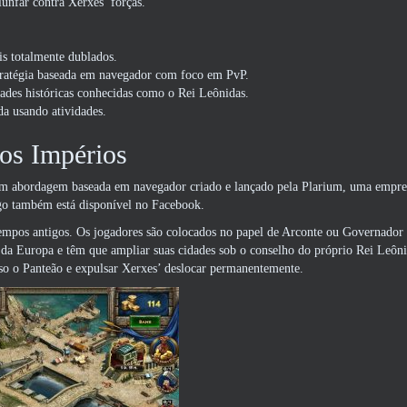
iunfar contra Xerxes’ forças.
ais totalmente dublados.
stratégia baseada em navegador com foco em PvP.
ades históricas conhecidas como o Rei Leônidas.
a usando atividades.
os Impérios
m abordagem baseada em navegador criado e lançado pela Plarium, uma empres
o também está disponível no Facebook.
s tempos antigos. Os jogadores são colocados no papel de Arconte ou Governador
 da Europa e têm que ampliar suas cidades sob o conselho do próprio Rei Leôni
sso o Panteão e expulsar Xerxes’ deslocar permanentemente.