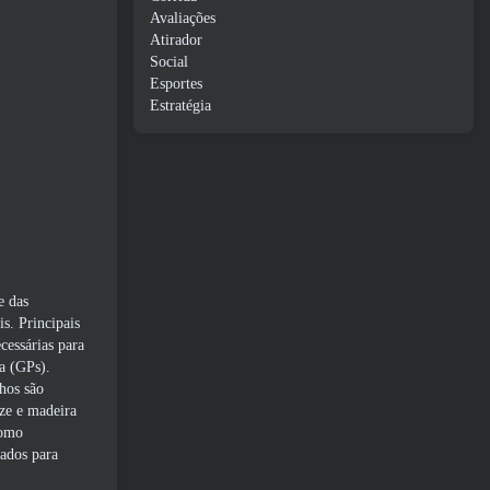
Avaliações
Atirador
Social
Esportes
Estratégia
e das
s. Principais
cessárias para
ia (GPs).
nhos são
nze e madeira
como
dos ​​para