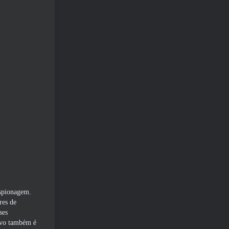
espionagem.
res de
ses
tivo também é