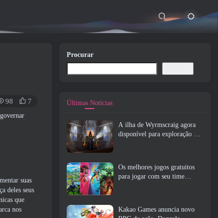
Procurar
Procurar
98
7
Últimas Notícias
 governar
A ilha de Wyrmscraig agora
disponível para exploração no
RuneScape da velha escola
Os melhores jogos gratuitos
para jogar com seu time
umentar suas
(2026)
ça deles seus
cnicas que
arca nos
Kakao Games anuncia novo