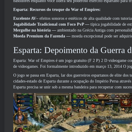
bastidores enquanto você lidera seu poderoso exército espartano para tr
Esparta: Recursos do truque do War of Empires:
Excelente AV–
efeitos sonoros e estéticos de alta qualidade com tutori
Jogabilidade Tradicional com Foco PvP
—
típica jogabilidade de e
Mergulhe na história
—
ambientado na Grécia Antiga com personalid
Moeda Premium da Fazenda
—
moeda excepcional pode ser adquirid
Esparta: Depoimento da Guerra d
Esparta: War of Empires é um jogo gratuito (F 2 P) 2 D videogame co
de videogames. Foi formalmente introduzido em março 13, 2014 O jog
O jogo se passa em Esparta, lar dos guerreiros espartanos de elite do
cidades-estado de Esparta durante a ocupação do Império Persa através
Esparta precisa se unir sob a mesma bandeira para recuperar com suce