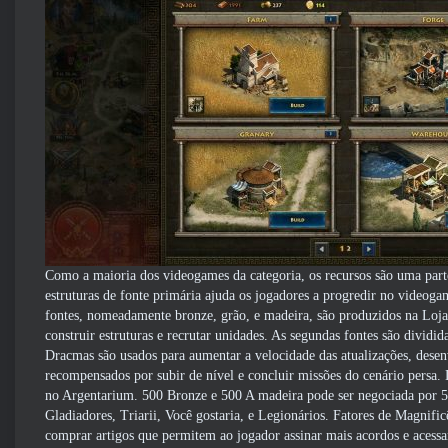
Como a maioria dos videogames da categoria, os recursos são uma part
estruturas de fonte primária ajuda os jogadores a progredir no videogam
fontes, nomeadamente bronze, grão, e madeira, são produzidos na Loja,
construir estruturas e recrutar unidades. As segundas fontes são divid
Dracmas são usados ​​para aumentar a velocidade das atualizações, dese
recompensados ​​por subir de nível e concluir missões do cenário pers
no Argentarium. 500 Bronze e 500 A madeira pode ser negociada por 50
Gladiadores, Triarii, Você gostaria, e Legionários. Fatores de Magnifi
comprar artigos que permitem ao jogador assinar mais acordos e acessa