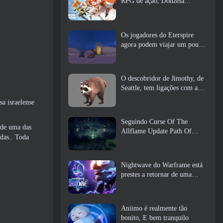
RPG de ação, Donzela
Guardiã
Os jogadores do Eterspire
agora podem viajar um pouco
no tempo… como um deleite
O descobridor de Jimothy, de
Seattle, tem ligações com a
ArenaNet, Então é claro que
a israelense
eles estão adicionando isso ao
Guild Wars 2
Seguindo Curse Of The
 de uma das
Allflame Update Path Of
das.. Toda
Exile anuncia várias mudanças
com base no feedback
Nightwave do Warframe está
prestes a retornar de uma
forma chocante
Aniimo é realmente tão
bonito, E bem tranquilo