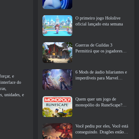
O primeiro jogo Hololive
oficial lançado esta semana
Guerras de Guildas 3
Permitirá que os jogadores
experimentem o mundo de
Tyria antes que os Elder
Dragons acordem
6 Mods de áudio hilariantes e
orçar, e
imperdíveis para Marvel
interface do
Rivals
ras,
s, unidades, e
Quem quer um jogo de
monopólio do RuneScape?
Porque um está a caminho
Você pediu por eles, Você está
conseguindo. Dragões estão
chegando a Albion Online