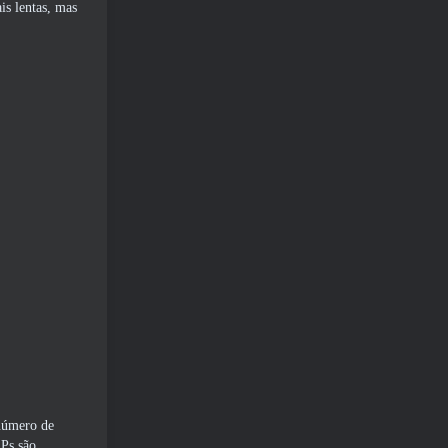
is lentas, mas
 número de
Ps são