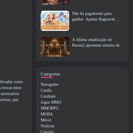
Não há pagamento para
ganhar. Apenas Ragnarok.
Origin Classic é lançado em
julho 23
A última atualização do
Raven2 apresenta sistema de
despertar de habilidades,
Oferecendo aos jogadores mais
maneiras de aprimorar suas
habilidades
Categorias
sificadas como
Navegador
 trocas entre
Cartão
 necessários
Combate
racmas, que
Jogos MMO
MMORPG
MOBA
Móvel
Notícias
Corrida