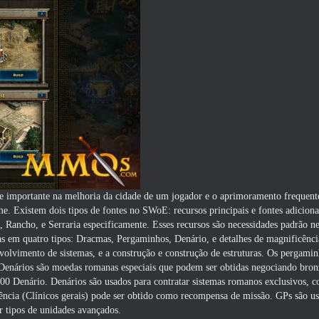
e importante na melhoria da cidade de um jogador e o aprimoramento frequent
e. Existem dois tipos de fontes no SWoE: recursos principais e fontes adicionai
 Rancho, e Serraria especificamente. Esses recursos são necessidades padrão ne
idas em quatro tipos: Dracmas, Pergaminhos, Denário, e detalhes de magnificênc
nvolvimento de sistemas, e a construção e construção de estruturas. Os pergami
a. Denários são moedas romanas especiais que podem ser obtidas negociando bro
0 Denário. Denários são usados ​​para contratar sistemas romanos exclusivos, 
cência (Clínicos gerais) pode ser obtido como recompensa de missão. GPs são usa
r tipos de unidades avançados.