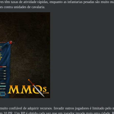
ves têm taxas de atividade rápidas, enquanto as infantarias pesadas são muito ma
s contra unidades de cavalaria.
ito confiável de adquirir recursos. Invadir outros jogadores é limitado pelo
om 10 PR. Um RP é obtido cada vez que um jogador invade mais uma cidade. R