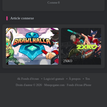
Comme
8
Article connexe
Salle de bagarre
2XKO
4k Fonds d'écran
Logiciel gratuit
À propos
Tos
Droits d'auteur © 2026 ·
Mmopcgame.com
·
Fonds d'écran iPhone