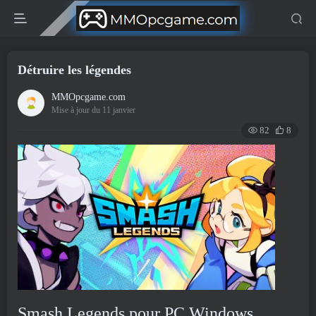
Détruire les légendes
MMOpcgame.com
Mise à jour du 11 janvier
82
8
Smash Legends pour PC Windows