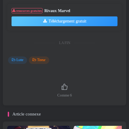
Rivaux Marvel
ressources gratuites
Téléchargement gratuit
LA FIN
Lutte
Tireur
Comme
6
Article connexe