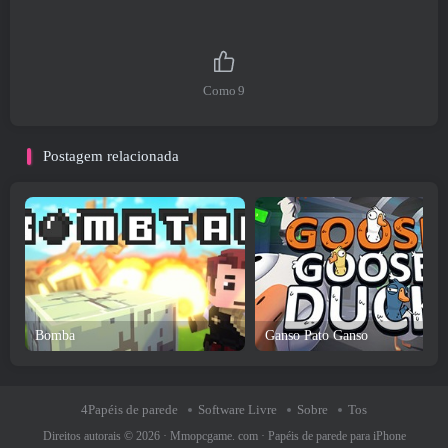
Como
9
Postagem relacionada
Bomba
Ganso Pato Ganso
4Papéis de parede
Software Livre
Sobre
Tos
Direitos autorais © 2026 ·
Mmopcgame. com
·
Papéis de parede para iPhone