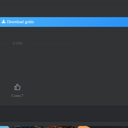
Download grátis
O FIM
Como
7