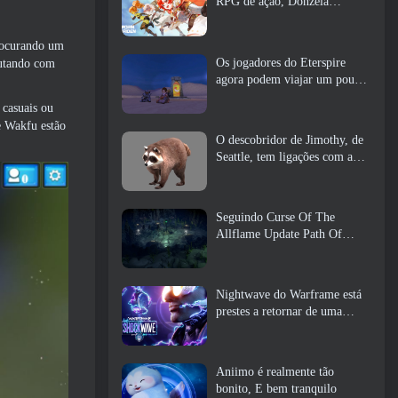
RPG de ação, Donzela
Guardiã
procurando um
Os jogadores do Eterspire
lutando com
agora podem viajar um pouco
no tempo… como um deleite
 casuais ou
e Wakfu estão
O descobridor de Jimothy, de
Seattle, tem ligações com a
ArenaNet, Então é claro que
eles estão adicionando isso ao
Guild Wars 2
Seguindo Curse Of The
Allflame Update Path Of
Exile anuncia várias mudanças
com base no feedback
Nightwave do Warframe está
prestes a retornar de uma
forma chocante
Aniimo é realmente tão
bonito, E bem tranquilo