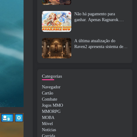
Não há pagamento para
ganhar. Apenas Ragnarok.
Origin Classic é lançado em
julho 23
A última atualização do
Raven2 apresenta sistema de
despertar de habilidades,
Oferecendo aos jogadores mais
maneiras de aprimorar suas
habilidades
Categorias
Navegador
Cartão
Combate
Jogos MMO
MMORPG
MOBA
Móvel
Notícias
Corrida