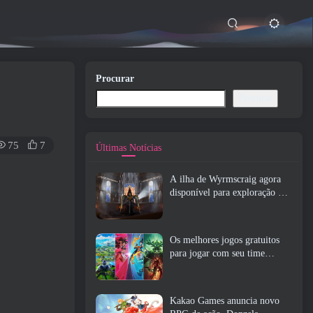
Procurar
Procurar
75
7
Últimas Notícias
A ilha de Wyrmscraig agora
disponível para exploração no
RuneScape da velha escola
Os melhores jogos gratuitos
para jogar com seu time
(2026)
Kakao Games anuncia novo