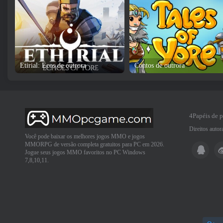
Etirial: Ecos de outrora
Contos de outrora
4Papéis de 
Direitos auto
Você pode baixar os melhores jogos MMO e jogos
MMORPG de versão completa gratuitos para PC em 2026.
Jogue seus jogos MMO favoritos no PC Windows
7,8,10,11.