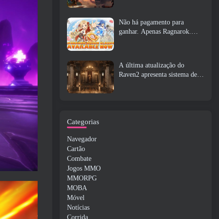
Não há pagamento para
ganhar. Apenas Ragnarok.
Origin Classic é lançado em
julho 23
A última atualização do
Raven2 apresenta sistema de
despertar de habilidades,
Oferecendo aos jogadores mais
maneiras de aprimorar suas
habilidades
Categorias
Navegador
Cartão
Combate
Jogos MMO
MMORPG
MOBA
Móvel
Notícias
Corrida