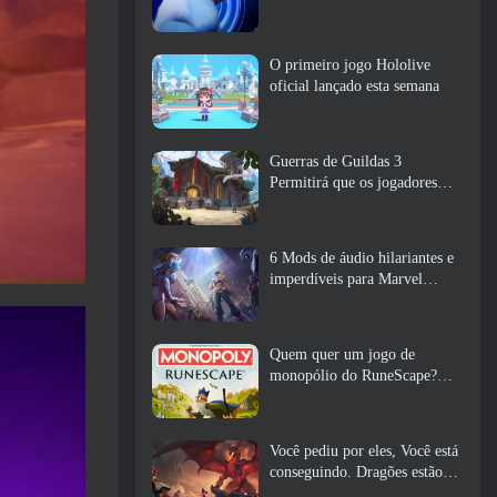
O primeiro jogo Hololive
oficial lançado esta semana
Guerras de Guildas 3
Permitirá que os jogadores
experimentem o mundo de
Tyria antes que os Elder
Dragons acordem
6 Mods de áudio hilariantes e
imperdíveis para Marvel
Rivals
Quem quer um jogo de
monopólio do RuneScape?
Porque um está a caminho
Você pediu por eles, Você está
conseguindo. Dragões estão
chegando a Albion Online