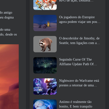
RPG de ação, Donzela
Guardiã
do antigo
Os jogadores do Eterspire
 seu dogma
agora podem viajar um pouco
no tempo… como um deleite
ando uma
do, desde os
O descobridor de Jimothy, de
Seattle, tem ligações com a
ArenaNet, Então é claro que
eles estão adicionando isso ao
Guild Wars 2
Seguindo Curse Of The
Allflame Update Path Of
Exile anuncia várias mudanças
com base no feedback
Nightwave do Warframe está
prestes a retornar de uma
forma chocante
Aniimo é realmente tão
bonito, E bem tranquilo