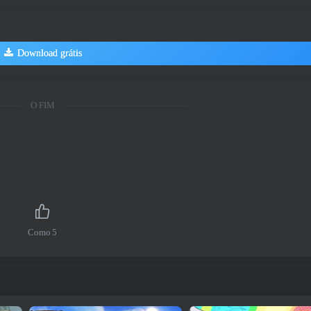
Download grátis
O FIM
Como
5