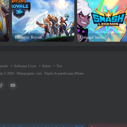
Battlerite Royale
Esmagar lendas
parede
Software Livre
Sobre
Tos
rais © 2026 ·
Mmopcgame. com
·
Papéis de parede para iPhone