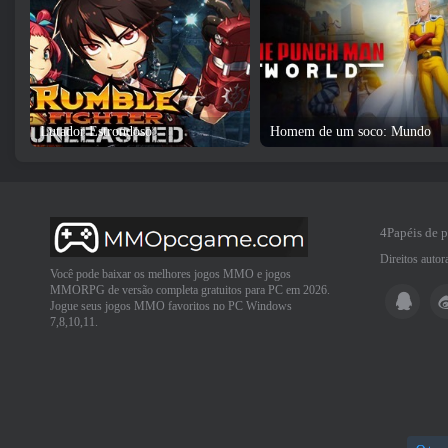
Lutador Estrondoso
Homem de um soco: Mundo
4Papéis de 
Direitos auto
Você pode baixar os melhores jogos MMO e jogos
MMORPG de versão completa gratuitos para PC em 2026.
Jogue seus jogos MMO favoritos no PC Windows
7,8,10,11.