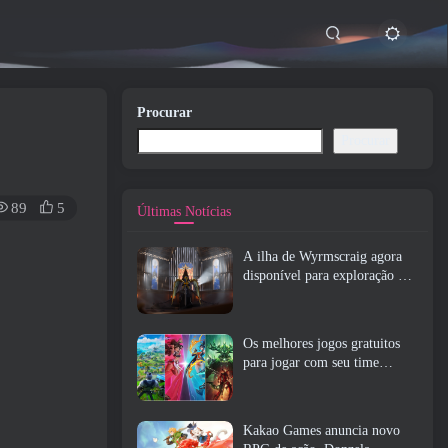
Procurar
Procurar
89
5
Últimas Notícias
A ilha de Wyrmscraig agora
disponível para exploração no
RuneScape da velha escola
Os melhores jogos gratuitos
para jogar com seu time
(2026)
Kakao Games anuncia novo