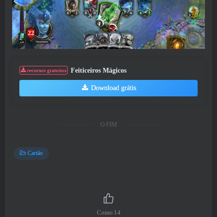
Feiticeiros Mágicos
recursos gratuitos
Download grátis
O FIM
Cartão
Como
14