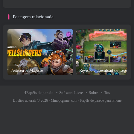
Postagem relacionada
Feiticeiros Mágicos
4Papéis de parede
Software Livre
Sobre
Tos
Direitos autorais © 2026 ·
Mmopcgame. com
·
Papéis de parede para iPhone