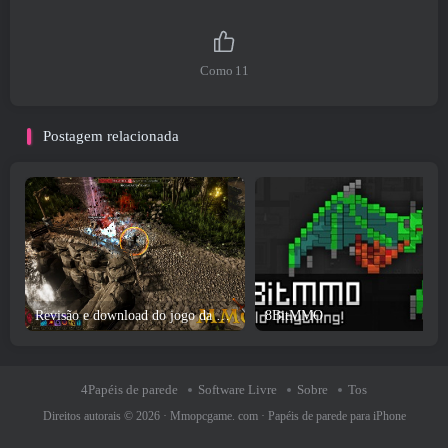
Como
11
Postagem relacionada
Revisão e download do jogo da última época
8BitMMO
4Papéis de parede
Software Livre
Sobre
Tos
Direitos autorais © 2026 ·
Mmopcgame. com
·
Papéis de parede para iPhone