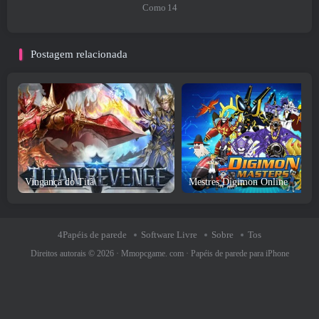
Como
14
Postagem relacionada
Vingança do Titã
Mestres Digimon Online
4Papéis de parede
Software Livre
Sobre
Tos
Direitos autorais © 2026 ·
Mmopcgame. com
·
Papéis de parede para iPhone