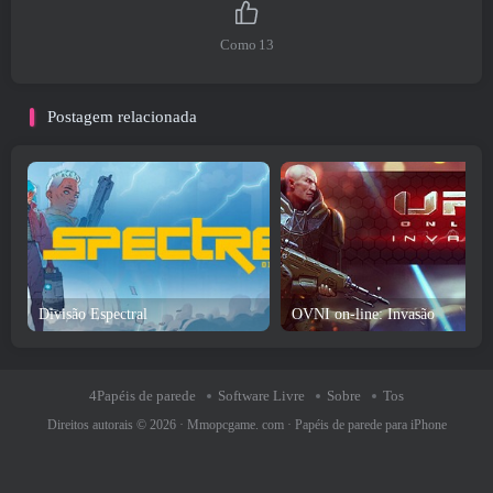
Como
13
Postagem relacionada
Divisão Espectral
OVNI on-line: Invasão
4Papéis de parede
Software Livre
Sobre
Tos
Direitos autorais © 2026 ·
Mmopcgame. com
·
Papéis de parede para iPhone