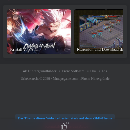
Kristall von Atlan
Rezension und 
4k Hintergrundbilder
Freie Software
Um
Tos
Urheberrecht © 2026 ·
Mmopcgame.com
·
iPhone-Hintergründe
Das Thema dieser Website basiert stark auf dem Zibll-Thema
14
Kontaktieren Sie den Autor