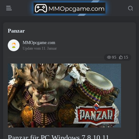
Panzar
MMOpcgame.com
Update vom 11. Januar
95
15
Panzar für PC Windows 7,8,10,11